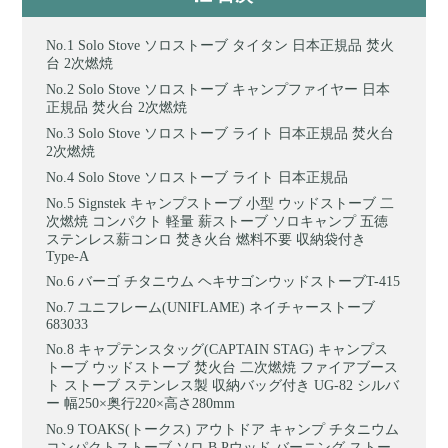
Solo Stove ソロストーブ タイタン 日本正規品 焚火
台 2次燃焼
Solo Stove ソロストーブ キャンプファイヤー 日本
正規品 焚火台 2次燃焼
Solo Stove ソロストーブ ライト 日本正規品 焚火台
2次燃焼
Solo Stove ソロストーブ ライト 日本正規品
Signstek キャンプストーブ 小型 ウッドストーブ 二
次燃焼 コンパクト 軽量 薪ストーブ ソロキャンプ 五徳
ステンレス薪コンロ 焚き火台 燃料不要 収納袋付き
Type-A
バーゴ チタニウム ヘキサゴンウッドストーブT-415
ユニフレーム(UNIFLAME) ネイチャーストーブ
683033
キャプテンスタッグ(CAPTAIN STAG) キャンプス
トーブ ウッドストーブ 焚火台 二次燃焼 ファイアブース
ト ストーブ ステンレス製 収納バッグ付き UG-82 シルバ
ー 幅250×奥行220×高さ280mm
TOAKS(トークス) アウトドア キャンプ チタニウム
コンパクトストーブ ソロ B.Pウッド バーニング ストー