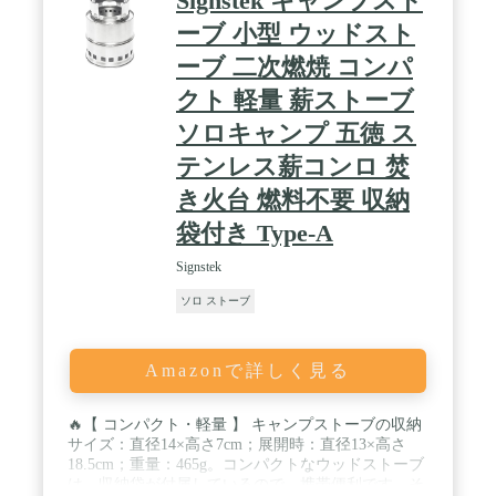
Signstek キャンプスト
ーブ 小型 ウッドスト
ーブ 二次燃焼 コンパ
クト 軽量 薪ストーブ
ソロキャンプ 五徳 ス
テンレス薪コンロ 焚
き火台 燃料不要 収納
袋付き Type-A
Signstek
ソロ ストーブ
Amazonで詳しく見る
🔥【 コンパクト・軽量 】 キャンプストーブの収納
サイズ：直径14×高さ7cm；展開時：直径13×高さ
18.5cm；重量：465g。コンパクトなウッドストーブ
は、収納袋が付属しているので、携帯便利です。そ