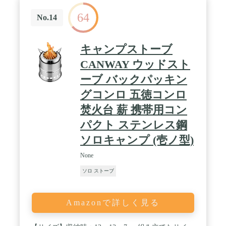
64
No.14
キャンプストーブ
CANWAY ウッドスト
ーブ バックパッキン
グコンロ 五徳コンロ
焚火台 薪 携帯用コン
パクト ステンレス鋼
ソロキャンプ (壱ノ型)
None
ソロ ストーブ
Amazonで詳しく見る