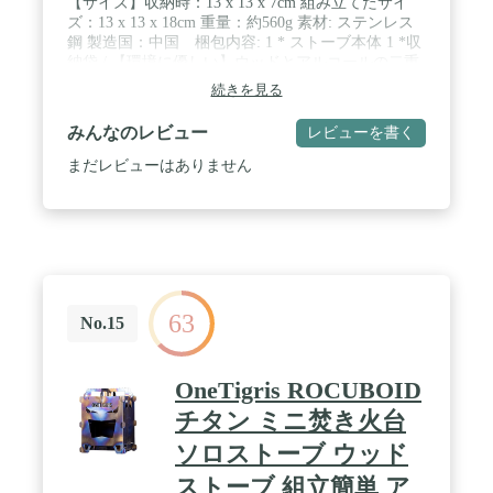
【サイズ】収納時：13 x 13 x 7cm 組み立てたサイ
ズ：13 x 13 x 18cm 重量：約560g 素材: ステンレス
鋼 製造国：中国 梱包内容: 1 * ストーブ本体 1 *収
納袋 / 【環境に優しい】ウッドとアルコールの二重
使用キャンプストーブ。火吹き棒付きのため、重く
続きを見る
て高価の燃料を購入して運ぶ必要はなく、簡単に収
集できる枝、葉、薪などを燃料として焚くことがで
みんなのレビュー
レビューを書く
きます。ご利用後に、燃えた灰を肥料として土壌に
戻すことができます。 / 【高効率二次燃焼が実現】
まだレビューはありません
ステンレス製の二重壁構造で頑丈なキャンプストー
ブです。また、二次燃焼ができるため、木材を高効
率的に利用することが実現できます。 / 【利用する
シーン】キャンペーン、釣り、長距離貨物運送、バ
ーベキュー、キャンプ、狩猟、ハイキング、ピクニ
ック、アウトドアなど多彩の使い道が楽しめます。
/ 【持ち運び便利】燃料不要のおかげで、飛行機、
63
新幹線、高鉄などのセキュリティ検査を心配が必要
No.15
なく、どこでも連れて行けます。
OneTigris ROCUBOID
チタン ミニ焚き火台
ソロストーブ ウッド
ストーブ 組立簡単 ア