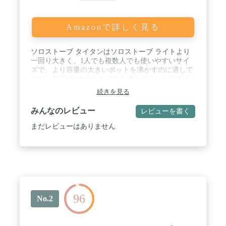
Amazonで詳しく見る
ソロストーブ タイタンはソロストーブ ライトより
一回り大きく、1人でも複数人でも使いやすいサイ
ズで、より容量の大きいポットを沸かすのに適して
ます。約950mlの水を4〜6分で沸かすことができま
す。 別売りのポット1800にピッタリ収納可能。 2重
続きを見る
壁で燃焼効率が高いので、ガスを使わず小枝などの
自然素材でも簡単に燃焼させることが可能です。 /
みんなのレビュー
レビューを書く
通常のネイチャーストーブや焚火台は小枝や薪など
の燃料を高温で熱することで火を起こし、その際に
まだレビューはありません
可燃性ガスを含んだ煙が発生しますが、ソロストー
ブは、2次燃焼によって燃え残りである煙をも燃焼
します。 煙が少ないため衣服に付着する臭いも少な
く、また環境への負荷の大きい炭を残さず、燃料を
灰になるまで燃やすことができます。 / 燃焼効率が
高く誰でも簡単に火を熾せる上に、軽くて丈夫な高
品質なステンレスからなる独自のワンピース構造
96
は、信頼のおける強度と美しさを兼ね備えていま
No.2
す。 / 内容：本体、ゴトク、収納袋、日本語説明書
/ サイズ：高さ 約14cm(収納時)、約20cm(使用時) 、
直径(幅)：約13cm、重量：約467g / 材質：ステンレ