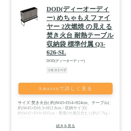
は、必ず厚手の軍手や革手袋等を着用してくださ
い。*耐久性の維持するために、ご使用後急冷却を
DOD(ディーオーディ
避けてください。自然放置で冷却ください。
ー) めちゃもえファイ
ヤー 2次燃焼 の見える
焚き火台 耐熱テーブル
収納袋 標準付属 Q3-
626-SL
DOD(ディーオーディー)
ソロ ストーブ
Amazonで詳しく見る
サイズ:焚き火台(:約)W43×D14×H24cm、テーブル(:
約)W45×D16.3×H12.8cm / 収納サイズ(:
約)W47×D19×H25cm / 重量(付属品含む):(約)7.7kg /
材質:本体:ステンレススチール テーブル:スチール
(高耐熱塗装) キャリーバッグ: 600Dポリエステル
続きを見る