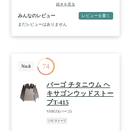
して、燃料不要ので、キャンプ旅行をお気軽にし
続きを見る
て、温かいものを食べることができます。 / 🔥【 二
次燃焼・燃焼効率抜群 】 燃料が燃える時に発生し
みんなのレビュー
レビューを書く
たガスを二重構造の中に還流させて、再び燃やすこ
とで火力を上げる二次燃焼方式を採用します。少な
まだレビューはありません
い燃料でも強い火力でしっかり燃えるので、煙が少
なく灰もわずかしか残りません。煙や燃えカスの飛
散を気にせず、快適な焚き火が楽しめます。 / 🔥【
環境に優しい 】 重くて高価の燃料を購入して運ぶ
必要はなく、自然の枯れた枝、葉、薪などを再生し
て利用し、燃えた灰は肥料として土壌に戻すことが
でき、環境に優しいです。 / 🔥【 ステンレス製・安
74
定性抜群 】 ステンレス製で耐高温や耐腐食などに
No.6
強くて、普通のストーブより丈夫で安心に利用出来
ます。さらに、ステンレスストーブコンロは五徳と
連携して安定した調理台を実現し、均一に熱を分散
バーゴ チタニウム ヘ
させる設計となっております。長時間使用しても、
変形などがありません。 / 🔥【 アウトドアに大活躍
キサゴンウッドストー
】 このキャンプストーブは、キャンプ、トレッキン
ブT-415
グ、登山、釣り、ハイキング、長距離貨物運送、狩
猟、ピクニックのお供には勿論、バーベキューのサ
VARGO(バーゴ)
ブコンロとして、アウトドアにおすすめです。非常
時にも役立つこと間違いなしです。
ソロ ストーブ