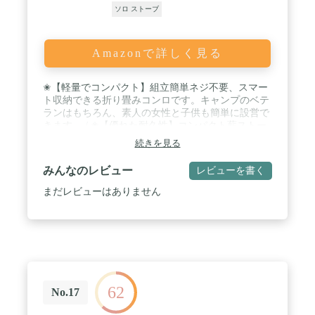
ソロ ストーブ
Amazonで詳しく見る
✬【軽量でコンパクト】組立簡単ネジ不要、スマー
ト収納できる折り畳みコンロです。キャンプのベテ
ランはもちろん、素人の女性と子供も簡単に設営で
きます。 / ✬【優れた耐久性】コンパクト薪ストー
ブの本体は錆びにくいステンレスで出来ていて、耐
続きを見る
熱性と耐久性が抜群、安定性も高いです[水洗いは
せず、布で拭いてください]。。固形燃料、薪、拾
みんなのレビュー
レビューを書く
った小枝、アルコールストーブ、炭の利用も可能。
場所を取らないのでアウトドア時に簡単に調理でき
まだレビューはありません
ます。 / ✬【多目的薪ストーブ】開口部が大きくな
ります。また、燃料や用途に合わせて炭受けの高さ
が２段階に調整可能です。煮炊きや焼き物など色々
とお使いいただけます。 / ✬【サイズと重量】組立
サイズ（約）：12 cm * 12 cm * 17 cm、本体重量
（約）：600ｇ ミニ型バーベキューコンロはお釣
り、登山、キャンプなどのアウトドアの活動で大活
62
躍します。 / ✬【セット内容】シングルコンロ本体
No.17
×1、収納バッグ×1 使用中の取扱いおよび組立時