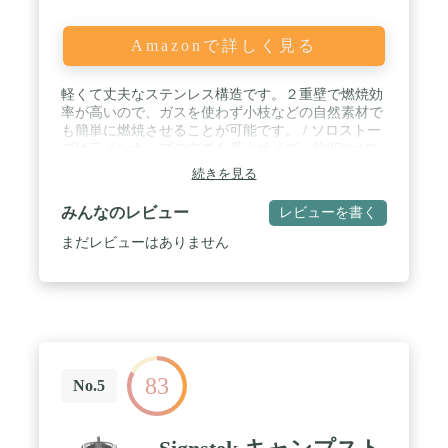
Amazonで詳しく見る
軽くて丈夫なステンレス構造です。２重壁で燃焼効
率が高いので、ガスを使わず小枝などの自然素材で
も簡単に燃焼させることが可能です。 / ソロストー
ブはラインナップの中でも最小サイズ 約950mlの
水を8〜10分で沸かすことができます。 / 【サイ
続きを見る
ズ】高さ：約10cm（収納時）、約14.5cm（使用
時）、直径（幅）：約10.8cm 【重量】約255g /
みんなのレビュー
レビューを書く
【材質】ステンレススチール（SUS304）、ニクロ
ムワイヤー、【内容】本体、ゴトク、収納袋、日本
まだレビューはありません
語説明書 【生産国】中国 / ※最小サイズのソ
ロストーブの商品名が「ソロストーブ」から「ソロ
ストーブ ライト」へ変更になりました。商品名のみ
の変更ですので、本体スペックは従来のソロストー
ブと同じです。
83
No.5