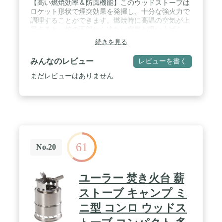
【高い燃焼効率＆防風機能】このウッドストーブは
ロケット形状で煙突効果を発揮し、十分な強火力で
調理することができます。燃焼時に高温の空気が上
昇すると、炉の下部から冷たい空気が吸い上げら
れ、空気の循環が行われます。炉内の酸素が可燃性
続きを見る
ガスと十分に反応し、燃焼効率が向上し、燃料が節
約されます。4枚の壁により、風を遮る機能を持た
みんなのレビュー
レビューを書く
せています。 / 【耐久性＆安定性】高強度・頑丈な
ステンレス鋼を採用、変形しにくい。サビに強いの
まだレビューはありません
で、海や川、湖の水辺などいろいろな場所で心強く
使用できます。抜群の耐久性で長くお使いいただけ
ます。井字型の底部によって安定性が優れていま
す。 / 【使いやすい】キャンプ初心者でも上手に使
える炊き火台：①燃料を入れる部分は押したり引っ
張りできる差込トレイ。ストーブが燃えている間
は、棒やハサミで差込トレイを動かして、燃えた灰
61
を片付けることができます。②ストーブ上部に台形
No.20
の炉架のサポートが装備され、調理器具をストーブ
の上に安定して置くことができます。台形ブラケッ
トは取り外し可能で、必要に応じて使用方法を調整
ユーラー 焚き火台 薪
できます。③燃焼コンロの底がくり抜かれているた
め、燃えた灰が自動的に地面に落ち、常に手作業で
ストーブ キャンプ ミ
灰を片付ける必要がありません。④鍋、フライパ
ニ型 コンロ ウッドス
ン、網、カップ、皿、受け皿など、ほとんどの調理
器具を安定して置けます。調理も湯沸かしも可能で