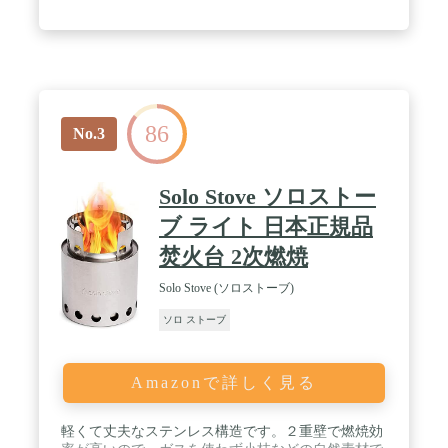
スを含んだ煙が発生しますが、ソロストーブは、2
次燃焼によって燃え残りである煙をも燃焼します。
煙が少ないため衣服に付着する臭いも少なく、また
環境への負荷の大きい炭を残さず、燃料を灰になる
まで燃やすことができます。 燃焼効率が高く誰でも
簡単に火を熾せる上に、軽くて丈夫な高品質なステ
ンレスからなる独自のワンピース構造は、信頼のお
86
ける強度と美しさを兼ね備えています。 / 内容：本
No.3
体、ゴトク、収納袋、日本語説明書 / サイズ 高
さ：約17cm(収納時)、約23.5cm(使用時) 直径
(幅)：約17.8cm 重量：約998g / 材質：ステンレス
Solo Stove ソロストー
スチール(SUS304)、ニクロムワイヤー
ブ ライト 日本正規品
焚火台 2次燃焼
Solo Stove (ソロストーブ)
ソロ ストーブ
Amazonで詳しく見る
軽くて丈夫なステンレス構造です。２重壁で燃焼効