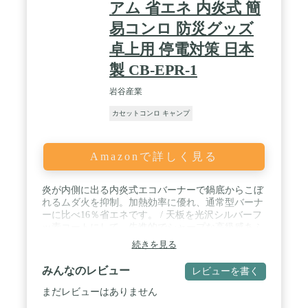
アム 省エネ 内炎式 簡
易コンロ 防災グッズ
卓上用 停電対策 日本
製 CB-EPR-1
岩谷産業
カセットコンロ キャンプ
Amazonで詳しく見る
炎が内側に出る内炎式エコバーナーで鍋底からこぼ
れるムダ火を抑制。加熱効率に優れ、通常型バーナ
ーに比べ16％省エネです。 / 天板を光沢シルバーフ
ッ素コートにして、先進的でシャープな高級感あふ
れるデザインとしました。 / 光沢シルバーフッ素コ
続きを見る
ートは高い耐久性があり効果が長持ちします。汚れ
がこびりつきにくくお手入れもカンタンです。 / 本
みんなのレビュー
レビューを書く
商品では10号土鍋 (口径約30cm) が使用できます (従
来品は9号土鍋まで)。 / 本体サイズ：幅344×奥行
まだレビューはありません
282×高さ89mm／商品重量：約1.5kg／カラー：シル