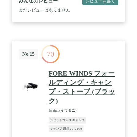
みんなのレビュー
レビューを書く
コンロも相応しいものを。アモルフォ プレミアムを
使うことで、内食のイメージを一新する豊かさや豪
まだレビューはありません
華さをお楽しみください。2010年度グッドデザイン
賞受賞！ / 内炎式燃焼のエコバーナーを搭載し、鍋
外に漏れる熱量を抑制して熱効率を高めました。
2,500kcal/hの出力で3,000kcal/h相当の加熱効率があ
り、約16%の省エネになります。従来のイメージを
残しつつ高さを約15%低くし、快適さを増したスリ
ムで美しいデザインです。アモルフォ プレミアムに
70
相応しいさまざまな先進機能も搭載。連続スパーク
No.15
点火方式で寒い時期でも一発着火。点火つまみは弱
い力でも回し易くなっています。また、弱火の火力
調節を、より確実に、よりスムーズにする「弱火ノ
FORE WINDS フォー
ッチ機構」も搭載しています。 / カセットガスを使
用する器具は、時間とともに火力が低下する性質が
ルディング・キャン
あります。これは使用によりボンベの温度が低下
プ・ストーブ (ブラッ
し、ガスの気化が悪化してしまうからです。これを
補うため、バーナーの火力を利用してカセットガス
ク)
のガスの気化を安定化させる「ヒーパイプ式ボンベ
加温機構」搭載。最後までガスを使いきり、最後ま
Iwatani(イワタニ)
で火力を落としません。 / アモルフォ プレミアムに
相応しい高い安全性！ 吹きこぼれや風で炎が消えて
カセットコンロ キャンプ
も自動的に再着火する「立ち消え安全機構」搭載
キャンプ 用品 おしゃれ
で、ガス漏れを防ぎ、より快適に、より安全に食卓
のにぎわいを演出します。万一、なんらかの要因で