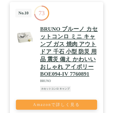
式】マグネット方式【保証】1年 (保証書付き)【使
用できる鍋の大きさ 】目安として9号土鍋まで /
73
【使用燃料】イワタニカセットガス（別売り）
No.10
BRUNO ブルーノ カセ
ットコンロ ミニ キャ
ンプ ガス 焼肉 アウト
ドア 千石 小型 防災 用
品 震災 備え かわいい
おしゃれ アイボリー
BOE094-IV 7760891
BRUNO
カセットコンロ キャンプ
Amazonで詳しく見る