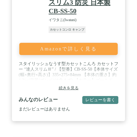
スリム3 防災 日本製
CB-SS-50
イワタニ(Iwatani)
カセットコンロ キャンプ
Amazonで詳しく見る
スタイリッシュなうす型カセットこんろ カセットフ
ー “達人スリムⅢ” / 【型番】CB-SS-50【本体サイズ
(幅×奥行×高さ)】335×275×84mm 【本体の重さ】約
1.3㎏(容器(ボンベ)は含まず) 【カラー】ゴールド
【生産国】日本【特長】薄型 / 【材質】[本体] 鋼板
続きを見る
(静電塗装)、[トッププレート] プレコートフッ素鋼
板、[ごとく] 耐熱アルミダイカスト、[バーナー] 耐
みんなのレビュー
レビューを書く
熱アルミダイカスト、[器具せんつまみ] ABS樹脂 /
【火力】3.3kW (2,800kcal/h)【連続燃焼時間】約70
まだレビューはありません
分(気温20～25℃のとき、強火連続燃焼にてカセット
ガス1本を使い切るまでの実測値) 【ガス消費量】
236g/h(気温20～25℃のとき、30分間のガス消費量を
1時間に換算したもの)【点火方式】圧電点火方式
【安全装置】圧力感知安全装置、他【容器着脱方