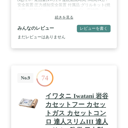
安全装置:圧力感知安全装置 付属品:グリルキット(焼
き網、輻射プレート、焼き網ステイ)、収納袋、コ
ンセプトブック / 色:レッド 用途:室内だけでなくベ
続きを見る
ランダやキャンプ、BBQへの持ち運びにも。ポータ
ブルカセットコンロ、七輪、火鉢、ガスコンロ、バ
みんなのレビュー
レビューを書く
ーベキューコンロとして。 / ※専用カセットボンベ
は別売です。
まだレビューはありません
74
No.9
イワタニ Iwatani 岩谷
カセットフー カセッ
トガス カセットコン
ロ 達人スリムIII 達人