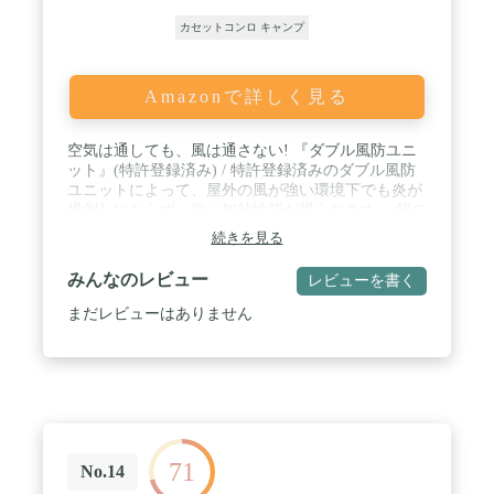
カセットコンロ キャンプ
Amazonで詳しく見る
空気は通しても、風は通さない! 『ダブル風防ユニ
ット』(特許登録済み) / 特許登録済みのダブル風防
ユニットによって、屋外の風が強い環境下でも炎が
横倒しにならず、強い加熱性能が得られます。 鍋の
横すべりを防ぐガード 四角い形の浅く平らな「ちり
続きを見る
とり鍋」の使用でもガードでしっかりと横すべりを
防ぎます。 回しやすい点火つまみ 十字型の点火つ
みんなのレビュー
レビューを書く
まみを採用することで、握りやすく操作しやすくな
りました / 持ち運びと収納時に便利なブロー成型 キ
まだレビューはありません
ャリングケース付き! ・お庭やテラスで、キャンプ
やバーベキューなどのアウトドアにも快適なクッキ
ング! ・出力3.5kW だから、卓上で使用するカセッ
トこんろとしてもおすすめです。 ・非常時の備えに
も最適。持ち運びカンタンで風のある環境下でもガ
スのムダを抑え効率的な煮炊きができます / カセッ
トガスは別売りです / 【本体の重さ】 約2.2 kg 【火
71
力】 約3.5kW (3,000kcal/h相当、約250g/h) 【連続燃
No.14
焼時間】 約66 分 【化粧箱サイズ】