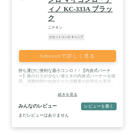
ィノ KC-333A ブラッ
ク
ニチネン
カセットコンロ キャンプ
Amazonで詳しく見る
持ち運びに便利な最小コンロ！ / 【内炎式バーナ
ー】炎のロスが少ない省エネの内炎式バーナーを採
用。沸騰時間の短縮やガス消費量の効率化を実現。
/ 【安全装置搭載】カセットボンベ内の圧力が異常
上昇した場合、自動的にガス通路を遮断して火を消
続きを見る
します。 / 【アルミ合金ボディ】<br>【マグネット
式】カセットボンベの着脱どちらも簡単なマグネッ
みんなのレビュー
レビューを書く
ト式！ / ・連続燃焼時間：約230分（※マイボンベL
使用時）・ガス消費量：約65g/h・最大鍋サイズ：
まだレビューはありません
16cm