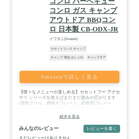
コンロ バーベキュー
コンロ ガス キャンプ
アウトドア BBQコン
ロ 日本製 CB-ODX-JR
イワタニ(Iwatani)
カセットコンロ キャンプ
キャンプ 用品 おしゃれ
キャンプギア
Amazonで詳しく見る
【様々なメニューが楽しめる】カセットフー アクセ
サリ シリーズを使えばまだまだ楽みが広がります
(焼肉グリル、網焼きプレート、鉄板焼プレート、
たこ焼きプレート)※鍋の上面の内径が20cmまで(小
さい鍋底は11cm以上) / 【タフまるジュニア7つの特
続きを見る
徴】①従来モデルより60％の小型化。②ダブル防風
ユニット。③炎が消えにくい炎長が短い多孔式バー
みんなのレビュー
レビューを書く
ナーを採用。④アルミダイキャスト製スタンド。⑤
耐重量10kg・ダッチオーブンOK。 ⑥ケース付きで
まだレビューはありません