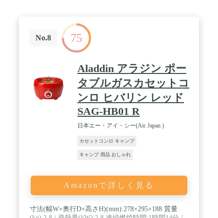
75
No.8
Aladdin アラジン ポー
タブルガスカセットコ
ンロ ヒバリン レッド
SAG-HB01 R
日本エー・アイ・シー(Aic Japan )
カセットコンロ キャンプ
キャンプ 用品 おしゃれ
Amazonで詳しく見る
寸法(幅W×奥行D×高さH)(mm):278×295×188 質量
(kg):2.8 / 発熱量(kW):2.8 連続燃焼時間:1時間14分 /