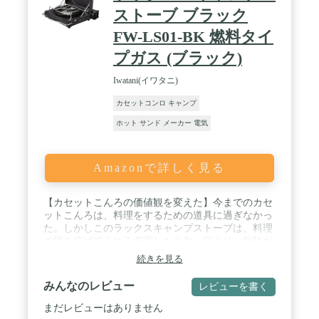
ストーブ ブラック
FW-LS01-BK 燃料タイ
プガス (ブラック)
Iwatani(イワタニ)
カセットコンロ キャンプ
ホット サンド メーカー 電気
Amazonで詳しく見る
【カセットこんろの価値観を変えた】今までのカセ
ットこんろは、料理をするための道具に過ぎなかっ
た。しかしこのラックスキャンプストーブは、料理
の幅を広げてくれる充実した火力。何より、無駄が
なく安心感さえ覚えるデザインは、見ているだけで
続きを見る
満たされた気持ちになれる。 / 【風防搭載アウトド
ア用カセットこんろ】大きな風防となる取り外し可
みんなのレビュー
レビューを書く
能なトップカバーと、バーナー周りを囲む風防リン
グによる二重風防構造で、風がある環境でも安定し
まだレビューはありません
て使用することができます。さらに282 個の炎口か