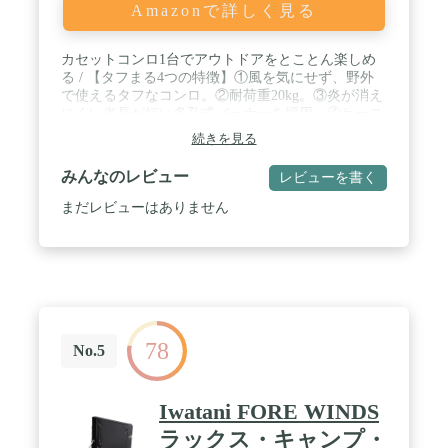
Amazonで詳しく見る
カセットコンロ1台でアウトドアをとことん楽しめ
る / 【タフまる4つの特徴】①風を気にせず、野外
で使えるタフなコンロ。②耐荷重20kg。③炎が消え
にくい炎長が短い多孔式バーナーを採用。④ケース
付きで持ち運びお便利。 / 【安全機能も多数備えて
続きを見る
いる】①マグネット着脱式②ボンベ加湿機構③圧力
感知安全装置④容器装着安全装置 / 【様々なメニュ
みんなのレビュー
レビューを書く
ーが楽しめる】カセットフー アクセサリ シリーズ
を使えばまだまだ楽みが広がります（焼肉グリル、
まだレビューはありません
網焼きプレート、鉄板焼プレート、たこ焼きプレー
ト) / 【仕様】[メーカー型番]CB-ODX-1-OL、[本体
サイズ]341×283×129mm、[商品重量]約2.4kg、[カラ
ー]オリーブ、[生産国]日本、[連続燃焼時間]約75分
(気温20～25℃のとき強火連続燃焼にてカセットボン
ベを使い切るまでの実測値)、[点火方式]圧電点火方
式 / 【材質】[本体] 鋼板、[トッププレート] ホーロ
78
ー用鋼板、[ごとく] ホーロー用鋼板、[バーナー] 鋼
No.5
板 (ステンレス)、[点火つまみ] ABS樹脂、[収納ケー
ス] PE / カセットガスは別売りです。（付属してお
りません）イワタニの 「カセットフー」 シリーズ
Iwatani FORE WINDS
には、イワタニカセットガスをご使用ください。
ラックス・キャンプ・