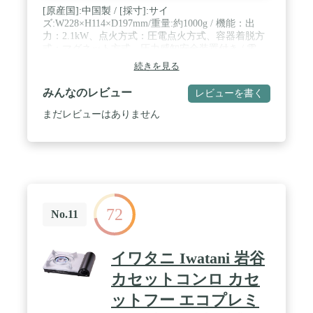
[原産国]:中国製 / [採寸]:サイ
ズ:W228×H114×D197mm/重量:約1000g / 機能：出
力：2.1kW、点火方式：圧電点火方式、容器着脱方
式：マグネット方式、圧力感知安全装置付き / 電
源： / 付属品：
続きを見る
みんなのレビュー
レビューを書く
まだレビューはありません
72
No.11
イワタニ Iwatani 岩谷
カセットコンロ カセ
ットフー エコプレミ