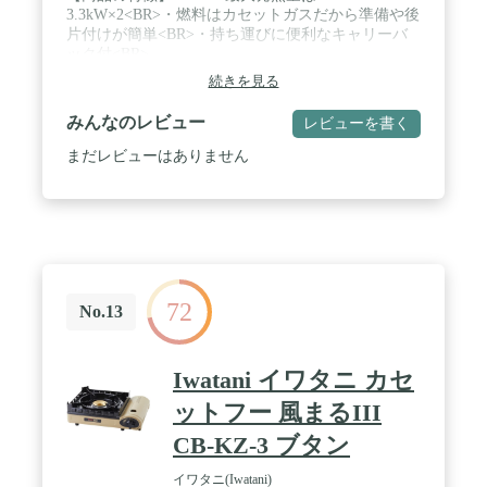
3.3kW×2<BR>・燃料はカセットガスだから準備や後
片付けが簡単<BR>・持ち運びに便利なキャリーバ
ック付<BR>
続きを見る
みんなのレビュー
レビューを書く
まだレビューはありません
72
No.13
Iwatani イワタニ カセ
ットフー 風まるIII
CB-KZ-3 ブタン
イワタニ(Iwatani)