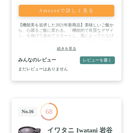
カセットガスが過熱され、内部の圧力が異常上昇し
たときには、自動的にガスをはずして炎を消す「圧
Amazonで詳しく見る
力感知安全装置」や、着脱用のレバーを廃し、カセ
ットガスの着脱が確実で安全なマグネット式を採用
【機能美を追求した2021年新商品】美味しいご飯か
しています。 / 本体サイズ：355×310×86mm、重
ら、心躍るご飯に変わる。「機能的で良質なデザイ
量：2.2kg、カラー：シルバー、最大発熱量：2.9kW
ン」を掲げて改めてスタートし、風によってたなび
(2,500kcal/h)、連続燃焼時間：約72分、マグネット
いている炎を組み合わせることで、アウトドア体験
方式で簡単容器着脱、 圧力感知安全装置、立ち消え
による自然の魅力を体感出来る商品！ / 【収納時も
安全装置、ヒートパイプ加温機構、カセットガスは
続きを見る
オシャレで便利】鏡面仕上げのステンレス加工が美
別売です。≪材質≫本体：鋼鈑(アルミメッキ)、ト
しい折りたたみ式のカセットコンロです。鏡面仕上
ッププレート・ボンベカバー：ステンレス鋼、バー
みんなのレビュー
レビューを書く
げのステンレスによる機能美を感じさせるデザイン
ナー：アルミダイカスト+鋼鈑、器具栓ツマミ：
は、アウトドアはもちろん家での使用にもフィッ
ABS樹脂
まだレビューはありません
ト。 / 【家の中⇔外 問わず大活躍！】手軽なサイズ
と重さだから、外に連れて行きたくなる商品。屋外
はもちろん、屋内での使用も可能なので自宅のカセ
ットコンロを省スペースのこの製品に置き換えるの
もおすすめです。 / 【キャンプやBBQするならこ
れ！】キャンプやＢＢＱで炭や焚火の火おこしが苦
手な方でも、身近なカセットガスを使用して手軽に
68
アウトドアクッキングを楽しめます。また、雨キャ
No.16
ンプで炭や焚火が使えない時、キャンプ撤収日の朝
にも、タープの下で火の粉が飛ぶ心配をせず、時短
＆安全に火を使った調理ができるのもうれしいポイ
イワタニ Iwatani 岩谷
ント！ / 【メーカー型番】FW-FS01-BK/SL［使用時