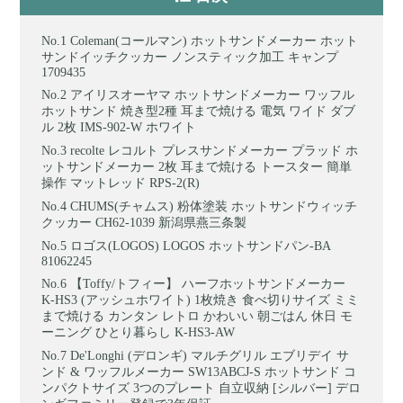
Coleman(コールマン) ホットサンドメーカー ホット
サンドイッチクッカー ノンスティック加工 キャンプ
1709435
アイリスオーヤマ ホットサンドメーカー ワッフル
ホットサンド 焼き型2種 耳まで焼ける 電気 ワイド ダブ
ル 2枚 IMS-902-W ホワイト
recolte レコルト プレスサンドメーカー プラッド ホ
ットサンドメーカー 2枚 耳まで焼ける トースター 簡単
操作 マットレッド RPS-2(R)
CHUMS(チャムス) 粉体塗装 ホットサンドウィッチ
クッカー CH62-1039 新潟県燕三条製
ロゴス(LOGOS) LOGOS ホットサンドパン-BA
81062245
【Toffy/トフィー】 ハーフホットサンドメーカー
K-HS3 (アッシュホワイト) 1枚焼き 食べ切りサイズ ミミ
まで焼ける カンタン レトロ かわいい 朝ごはん 休日 モ
ーニング ひとり暮らし K-HS3-AW
De'Longhi (デロンギ) マルチグリル エブリデイ サ
ンド & ワッフルメーカー SW13ABCJ-S ホットサンド コ
ンパクトサイズ 3つのプレート 自立収納 [シルバー] デロ