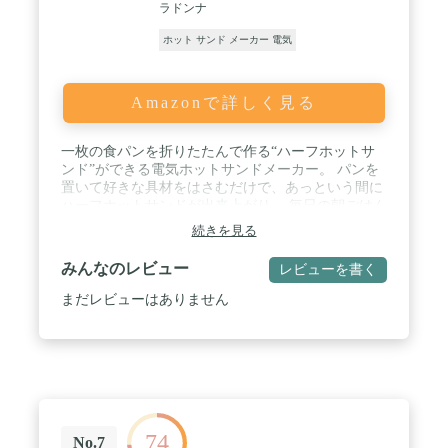
ラドンナ
ホット サンド メーカー 電気
Amazonで詳しく見る
一枚の食パンを折りたたんで作る“ハーフホットサ
ンド”ができる電気ホットサンドメーカー。 パンを
置いて好きな具材をはさむだけで、あっという間に
ハーフホットサンドが出来上がり。 毎日の朝ごはん
はもちろん、休日のランチやカフェタイムにまで大
続きを見る
活躍！ / ちょうど良い食べ切りサイズの“ハーフホッ
トサンド”！ 一枚の食パンを折りたたんで作る“ハー
みんなのレビュー
レビューを書く
フホットサンド”は、女性やお子様にもぴったりな
カロリー控えめな食べ切りサイズ。 普通のホットサ
まだレビューはありません
ンドの半分サイズなので、スナック感覚でぴったり
な分量を楽しめます。 / パンを置いて好きな食材を
挟むだけ！ あつあつのホットサンドが約4分ででき
あがります。※対応食パンサイズ：8～12枚切り。
ハム＆チーズなどの定番ホットサンドから、様々な
食材をはさんでバリエーション豊かに！ 毎日の朝ご
はんはもちろん、カフェタイムや休日のブランチな
74
ど様々なシーンで楽しめます。 / 嬉しいコンパクト
No.7