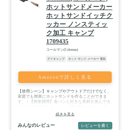
ホットサンドメーカー
ホットサンドイッチク
ッカー ノンスティッ
ク加工 キャンプ
1709435
コールマン(Coleman)
デイキャンプ
ホット サンド メーカー 電気
Amazonで詳しく見る
【使用シーン】キャンプやアウトドアだけでなく、
家庭でも簡単にホットサンドを作ることができま
す。 / 【簡単調理】食パンと好きな具材を挟んで火
にかけるだけで、あっという間に熱々のホットサン
ドが完成します。食パンの耳までしっかり挟んで焼
続きを見る
き上げるので、カリッとした食感が楽しめます。 /
【食材がこびりつかない】フッ素樹脂によるノンス
みんなのレビュー
レビューを書く
ティック加工が施されているため食材がこびりつき