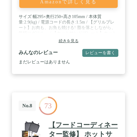
Amazonで詳しく見る
サイズ:幅295×奥行250×高さ105mm / 本体質
量:2.9(kg) / 電源コードの長さ:1.5m / 【グリルプレ
ート】お肉も、お魚も焼ける! 脂を落としながら、
気軽にグリル。 / 【ホットサンドプレート】ホット
サンドはもちろん、パイやプチケーキも。 / 【ワッ
続きを見る
フルプレート】甘いワッフルだけでなく、お食事ワ
ッフルにも。 / スイッチ1つで簡単操作 / 垂直に立て
みんなのレビュー
レビューを書く
て収納可能。キッチン周りでもスッキリ収納。
まだレビューはありません
73
No.8
【フードコーディネー
ター監修】 ホットサ