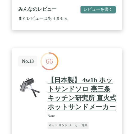
用することもできます。 アウトドアでも、ご家庭で
も活躍するアイテムです！ / ロゴ焼印で一味違うホ
みんなのレビュー
レビューを書く
ットサンドが作れます！ / 柄部分の末端にはストッ
パーが設けられており、パン同士の圧着を手助けし
まだレビューはありません
てくれます。 / 端までしっかり圧着できるので、中
に入れた具がはみ出にくく、食べやすい！6枚切
り、8枚切りの食パンを使用できます。 （具材をた
くさん入れる場合は8枚切りがオススメ！） / 二つ
に別れるセパレートタイプなので、お手入れラクラ
ク。片面だけをミニフライパンとしても使用でき
て、朝のお弁当作りにも役立ちます。 / 新生活の息
66
子・娘へのプレゼント、母の日、父の日のプレゼン
No.13
トに最適です / ※炭火、ガス火、ハロゲン・ラジエ
ント・シーズヒーター対応 ※IH電磁調理器には非
対応です。 ただし三ツ口IHコンロの真ん中がラジ
【日本製】 4w1h ホッ
エントヒーターですと使えます。
トサンドソロ 燕三条
キッチン研究所 直火式
ホットサンドメーカー
None
ホット サンド メーカー 電気