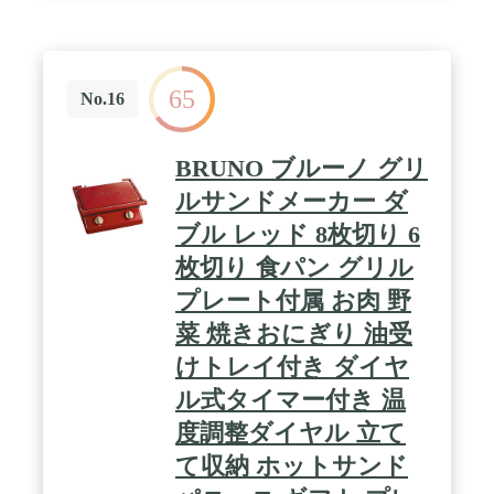
65
No.16
BRUNO ブルーノ グリ
ルサンドメーカー ダ
ブル レッド 8枚切り 6
枚切り 食パン グリル
プレート付属 お肉 野
菜 焼きおにぎり 油受
けトレイ付き ダイヤ
ル式タイマー付き 温
度調整ダイヤル 立て
て収納 ホットサンド