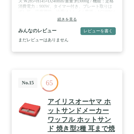
ズ:W285×H145×D240mm/重量:約3000g / 機能：定格
消費電力：900W、タイマー付き、プレート取りは
ずし可、温度調節、油受けトレイ / 電源：AC100V /
付属品：グリルプレート
続きを見る
みんなのレビュー
レビューを書く
まだレビューはありません
65
No.15
アイリスオーヤマ ホ
ットサンドメーカー
ワッフル ホットサン
ド 焼き型2種 耳まで焼