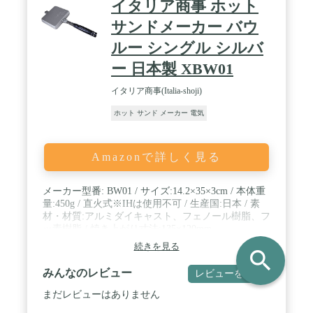
イタリア商事 ホット
サンドメーカー バウ
ルー シングル シルバ
ー 日本製 XBW01
イタリア商事(Italia-shoji)
ホット サンド メーカー 電気
Amazonで詳しく見る
メーカー型番: BW01 / サイズ:14.2×35×3cm / 本体重
量:450g / 直火式※IHは使用不可 / 生産国:日本 / 素
材・材質:アルミダイキャスト、フェノール樹脂、フ
ッ素樹脂 / 焼き上がり寸法:135×120mm
続きを見る
search
みんなのレビュー
レビューを書く
まだレビューはありません