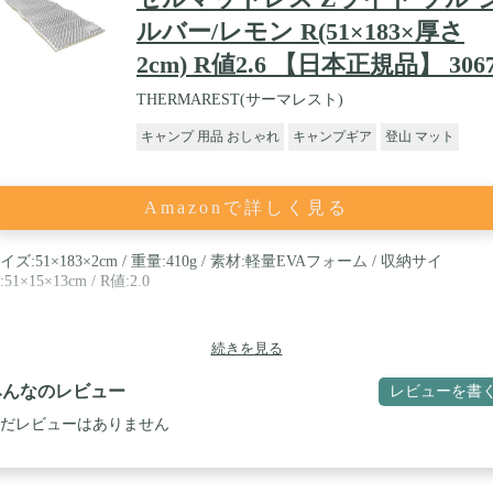
ルバー/レモン R(51×183×厚さ
2cm) R値2.6 【日本正規品】 306
THERMAREST(サーマレスト)
キャンプ 用品 おしゃれ
キャンプギア
登山 マット
Amazonで詳しく見る
イズ:51×183×2cm / 重量:410g / 素材:軽量EVAフォーム / 収納サイ
:51×15×13cm / R値:2.0
続きを見る
みんなのレビュー
レビューを書
だレビューはありません