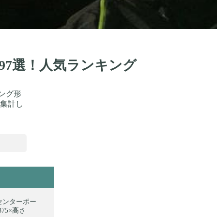
品97選！人気ランキング
ング形
集計し
 センターポー
375×高さ