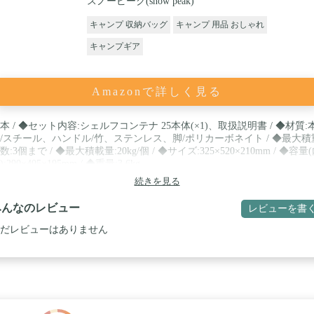
スノーピーク(snow peak)
キャンプ 収納バッグ
キャンプ 用品 おしゃれ
キャンプギア
Amazonで詳しく見る
本 / ◆セット内容:シェルフコンテナ 25本体(×1)、取扱説明書 / ◆材質:
/スチール、ハンドル/竹、ステンレス、脚/ポリカーボネイト / ◆最大積
数:3個まで / ◆最大積載量:20kg/個 / ◆サイズ:325×520×210mm / ◆容量
):290×405×195mm / ◆重量:3.6kg
続きを見る
みんなのレビュー
レビューを書
だレビューはありません