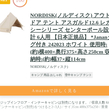
NORDISK(ノルディスク) アウ
ドア テント アスガルド12.6 レ
シーシリーズ センターポール設
計 6人用 【日本正規品】 *Janan
グ付き 242023 ホワイト 使用時:
(約)横400×奥行375×高さ250cm 
納時:(約)幅37×縦114cm
NORDISK(ノルディスク)
キャンプ 用品 おしゃれ
雪中キャンプ テント
Amazonで詳しく見る
ジップインフロア・インナーキャビンは別売になります。 / 収容人数:6
インナーキャビン(別売)をつけると2~3人) / サイズcm:400x375x250 / 重量