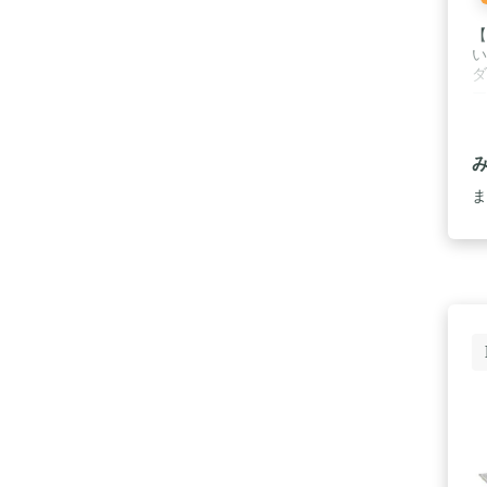
【
い
ダ
ー
気
で
で
お
節
ま
可
φ
ス
用
さ