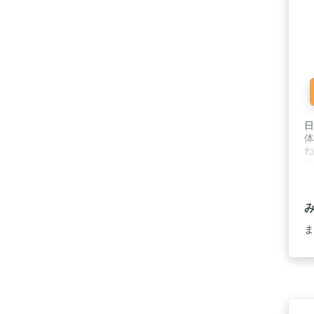
日
体
ね
寸
ま