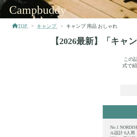
Campbuddy
TOP
キャンプ
キャンプ 用品 おしゃれ
【2026最新】「キャ
この
式で紹
NORD
ル設計 6人用 