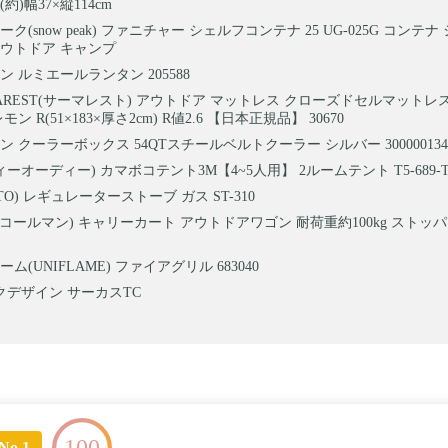
(約)幅37×縦114cm
ク(snow peak) ファニチャー シェルフコンテナ 25 UG-025G コンテ
アウトドア キャンプ
 ルミエールランタン 205588
MAREST(サーマレスト) アウトドア マットレス クローズドセルマットレス
ン R(51×183×厚さ2cm) R値2.6 【日本正規品】 30670
 クーラーボックス 54QTスチールベルトクーラー シルバー 300000134
ィーオーディー) カマボコテント3M【4~5人用】 2ルームテント T5-689-
TO) レギュレーターストーブ ガス ST-310
an(コールマン) キャリーカート アウトドアワゴン 耐荷重約100kg ストッ
ム(UNIFLAME) ファイアグリル 683040
クデザイン サーカスTC
100
No.1