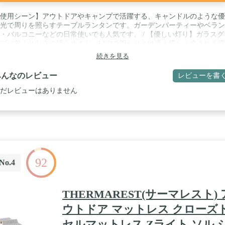
使用シーン】アウトドアやキャンプで活躍する、キャンドルのような優
光で周りを照らすテーブルランタンです。ガーデンパーティーやベラン
・バルコニーなどの日常使いでも人気です。 / 【優しい灯り】ガラスグ
ブに包まれた炎の揺らめきが、LEDの明かりとは違う優しく癒される
を醸し出します。インテリアとしてもお部屋にマッチする秀逸なデザイ
続きを見る
す。 / 【手軽に使える】LPガス缶をセットしてライターで点火するだ
すぐに使用できます。マントル（発光体）が不要なので、初心者の方に
みんなのレビュー
レビューを書
すすめです。 / 【シンプルな操作性】つまみを左右に動かすだけで炎の
が可能です。 / 【長時間使用可能】 燃焼効率が高く、約28～38時間使
だレビューはありません
能です（230gLPガス缶使用）。 / 【サイズ】本体サイズ：約
7.3×6×18.3（h）cm 重量：約210g / 【仕様】付属品：プラスチックケー
 使用グローブ：Model 205602 / 【アフターサービス】一部パーツの
意もございますので詳しくはコールマンHPのパーツリストをご確認く
い。 / ※LPガスは別売りです。
92
No.4
THERMAREST(サーマレスト) 
ウトドア マットレス クローズ
セルマットレス Zライト ソル 