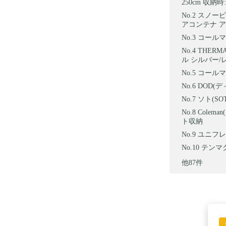
250cm 収納時:
スノーピー
アコンテナ 
コールマン
THER
ル シルバー/レモ
コールマン
DOD(デ
ソト(SO
Colem
ト収納
ユニフレー
テンマ
他87件