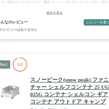
g:16 / 収納サイズ cm:114x37 / 素材:コットン35% ポリエステル65% / 耐
m:350 / ペグ:スチール製Vペグ 25本 / ポール:スチール製 2本 / 別売:ジッ
ンフロア・インナーキャビン
続きを見る
みんなのレビュー
レビューを書
だレビューはありません
94
No.2
スノーピーク(snow peak) ファニ
チャー シェルフコンテナ 25 UG
025G コンテナ シェルコン ギア
コンテナ アウトドア キャンプ