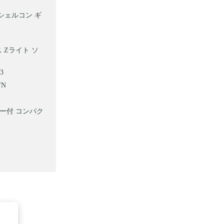
ナ シェルコン ギ
 Zライト ソ
3
TN
パー付 コンパク