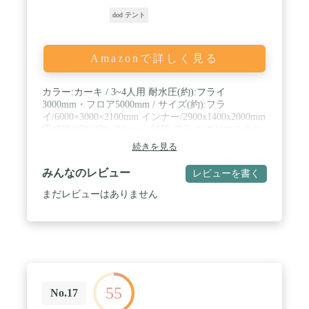
dod テント
Amazonで詳しく見る
カラー:カーキ / 3~4人用 耐水圧(約):フライ
3000mm・フロア5000mm / サイズ(約):フラ
イ/6000×3000×2100mm インナー/2900x1400x2000mm
収納時/650x270x250mm / 材質:フライ/ポリエステル
インナー/ナイロン・ポリエステルメッシュ フロア/
続きを見る
ポリエステル ポール/アルミ合金 / セット内容:フラ
イシート×1・インナーシート×2・メインポール×2・
みんなのレビュー
レビューを書く
サブポール×2 / インナーテント取外可・前後ロール
アップ可・全面フルクローズ可 / 組立式・UV加工・
まだレビューはありません
シーム加工・付属品:ペグx20・ロープx8・エンドキ
ャップx2・コンプレッションベルト付収納ケースx1
/ 重量:約9.15kg / 生産国:中国
55
No.17