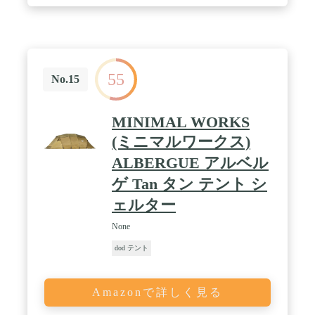
ウターテントのドアは全てキャノピーに対応してお
り、視界を遮るものが少なく前方に広がる景色を楽
しむことができます。※キャノピー跳ね上げ用のポ
ール、自在ロープ、ペグは付属しません。自身でご
用意ください。【シェルターテント】インナーテン
トを取り外すことで、床面のない広々としたシェル
55
ターテントとしても使用できます。雨天時は雨よけ
No.15
としても便利で、テント内で濡れずに片付けなどが
できます / 【高い快適性：アウターテント】①風の
侵入を軽減するスカートを搭載。スカートは巻き上
MINIMAL WORKS
げることで通気性を高められ、シーズンに応じて使
(ミニマルワークス)
い分けが可能です。②トリプルスライダー構造によ
り、フロントドアを閉じた状態でもタープポールを
ALBERGUE アルベル
配置可能です。【高い快適性：インナーテント】①
天井の高さは「S：185cm」、「M：200cm」と高
ゲ Tan タン テント シ
く、かがむ必要がなく圧迫感を感じません。②四面
ェルター
の大型ドアはそれぞれメッシュ・オープン・クロー
ズの状態にでき、シーンに応じた使い分けが可能で
None
す。③フロントドア外側に「大型メッシュポケッ
ト」、内部の四隅に「収納ポケット」を設けてお
dod テント
り、お財布やカトラリーなどの小物入れとして活躍
します。④コンセントを通すことができる「コンセ
ント用ファスナー」により、インナーテント外にポ
Amazonで詳しく見る
ータブル電源を置いたまま、電気毛布などの電気機
器を持ち込むことができます / 【耐水圧】アウター