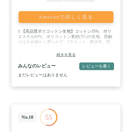
Amazonで詳しく見る
1.【高品質ポリコットン生地】コットン35%、ポリ
エステル65%、ポリコットン素材(TC)の生地、肌触
りはきめ細かく滑らかで、UVカット、耐水性、防
カビ、難燃性もあります。コーティングをしていま
せんので、結露の心配はありません。 / 上部に4つ
続きを見る
の通気口があり、下部の囲いには4つの網戸があり
ます。 / スクリーンメッシュ付きのドア。 フロアマ
みんなのレビュー
レビューを書く
ットには取り外し可能なファスナーが付いており、
囲いのループを1つ巻き上げれば夏場には大きなパ
まだレビューはありません
ーゴラとして使用できます。 / 【ワンポールテン
ト】シンプルなセンターポールのデザインで設営も
簡単。ポール一本で自立、設営できるワンポールテ
ント。 / 【冬適用テント】テントに防火布採用で煙
出入り口設置されていますので、冬ではストーブを
中に置いて体を暖めることができます。 / 部門名:
ユニセックス大人
55
No.10