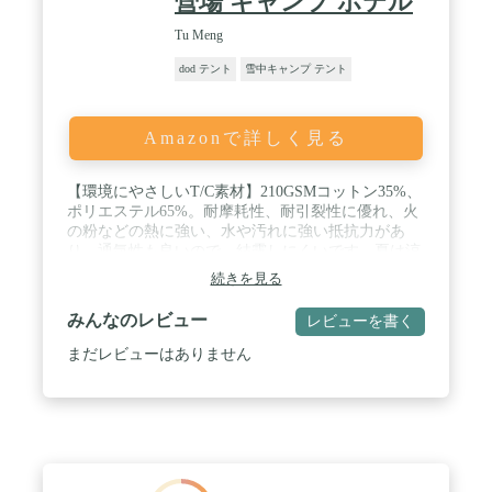
營場 キャンプ ホテル
Tu Meng
dod テント
雪中キャンプ テント
Amazonで詳しく見る
【環境にやさしいT/C素材】210GSMコットン35%、
ポリエステル65%。耐摩耗性、耐引裂性に優れ、火
の粉などの熱に強い、水や汚れに強い抵抗力があ
り、通気性も良いので、結露しにくいです。夏は涼
しく、冬は暖かい。グランドシートは20000mm+防
続きを見る
水PUコーティングを施した500gsm PVCを使用した
特別厚手のフロアマット。防雪、防水、防風性を備
みんなのレビュー
レビューを書く
え、ドライで快適な状態を保ちます。 / 【360度の
視界】ベルテントは、居住、旅行、レジャーのため
まだレビューはありません
の人間の避難所です。また、グランドシートは取り
外し可能で、壁を巻き上げると、360度の視界と風
が得られます、大きなタープのようですね。夏の日
差しの中で風を楽しむことができます。美しい景色
を楽しみ、新鮮な息をしてください。テントは防水
性と防風性を備えており、庭、草地、森の家族に使
用できます。夏と冬のキャンプ、グランピング、パ