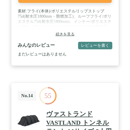
素材:フライ(本体)/ポリエステルリップストップ
75d(耐水圧1800mm・難燃加工)、ルーフフライ/ポリ
エステル75d(耐水圧1800mm)、インナー/ポリエステ
ル68d、グランドシート/ポリエステル210d(耐水圧
1800mm)、ポール/アルミ合金(φ19mm、φ17.5mm、
続きを見る
φ16mm) / サイズ:210×375×600cm / 重量:32.2kg / 付属
品:張り綱、アイアンハンマー、スチールピン、収納
みんなのレビュー
レビューを書く
袋
まだレビューはありません
55
No.14
ヴァストランド
VASTLAND トンネル