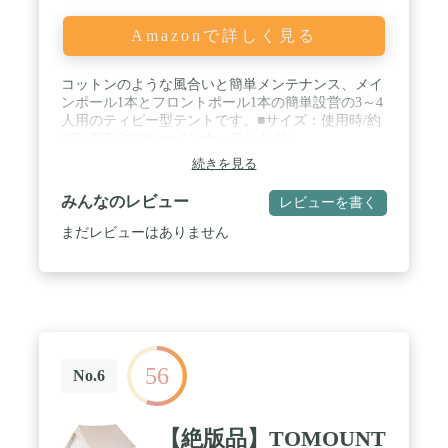
Amazonで詳しく見る
コットンのような風合いと簡単メンテナンス、メイ
ンポール1本とフロントポール1本の簡単設営の3～4
人用のティピー型テントです。■サイズ：使用時/約
385×325×200(h)cmインナーテント/約
325×230×200(h)cm収納時/約Φ20×60cm※製品によっ
続きを見る
て仕上りサイズに多少の誤差がありますのでご了承
下さい。■重量：約6.6kg■耐水圧：約1,500mm■定
みんなのレビュー
レビューを書く
員：3～4名 / ■素材：フライ/75Dポリエステルタフ
タ(TexFiber、UVPRO、PU防水、シームシール、テ
まだレビューはありません
フロン撥水)インナー/68Dポリエステルタフタフロ
ア/75Dポリエステルタフタ(PU防水、シームシール)
ポール/(メイン)スチール約Φ19mm(フロント)FRP約
Φ11mm / ■特長：・冷気や虫の浸入を抑える全周フ
ルスカート。暑い時期は巻き上げて外気を取り入れ
ることも可能・フライシートだけを立ち上げればリ
ビングとしてデイキャンプも楽しめる・コットンの
56
様な風合いのTexFiberポリエステルを採用。耐久撥
No.6
水性に優れたTeflonコーティングで雨天時の撤収も
楽々
【絶版品】TOMOUNT