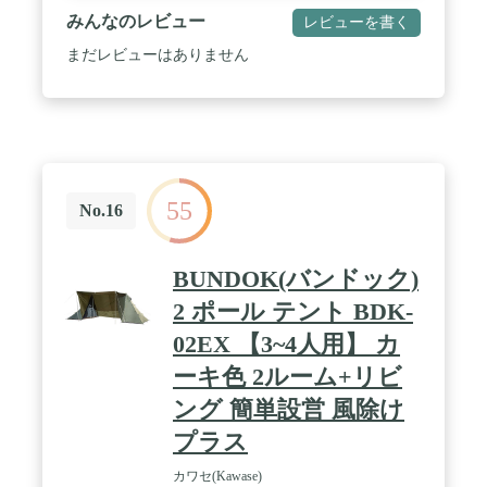
テント／3,000mm、インナーテントのフロア部分／
みんなのレビュー
レビューを書く
5,000mm【重量】約 19.5kg【サイズ】アウターテン
ト展開サイズ：約 幅300cm×奥行630cm×高さ
まだレビューはありません
200cm、インナーテント展開サイズ：約 幅220cm×奥
行280cm×高さ180cm、収納時サイズ：約 幅72cm×奥
行35cm×高さ35cm【材質】アウターテント／ポリエ
ステル、インナーテント／ポリエステル、ポール：
アルミ合金、ペグ／スチール【付属品】アウターテ
ント、インナーテント、ポール収納袋、自在ロープ
（短）×8本、自在ロープ（長）×4本、ポール×4セッ
ト、ペグ×30本、補修用パッチ
55
No.16
BUNDOK(バンドック)
2 ポール テント BDK-
02EX 【3~4人用】 カ
ーキ色 2ルーム+リビ
ング 簡単設営 風除け
プラス
カワセ(Kawase)