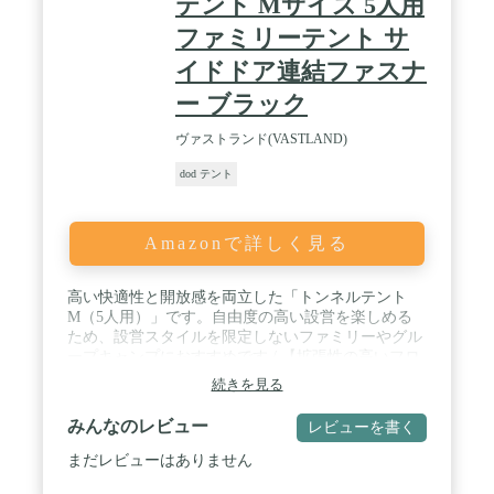
テント Mサイズ 5人用
ファミリーテント サ
イドドア連結ファスナ
ー ブラック
ヴァストランド(VASTLAND)
dod テント
Amazonで詳しく見る
高い快適性と開放感を両立した「トンネルテント
M（5人用）」です。自由度の高い設営を楽しめる
ため、設営スタイルを限定しないファミリーやグル
ープキャンプにおすすめです / 【拡張性の高いフロ
ントドア】フロントドアには拡張レイヤーを設けて
続きを見る
おり、お好みで3つのスタイルが楽しめます。【連
結できるサイドドア】各サイドドアにはドア同士を
みんなのレビュー
レビューを書く
連結できるファスナーがついており、ファスナーを
留めて跳ね上げることで、大型のタープスペースと
まだレビューはありません
して活用いただけます / 【キャノピースタイル】ア