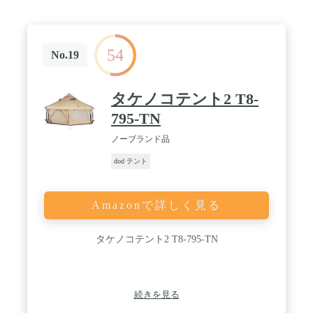
とで、テント内部の通気性を格段にアップさせてい
ます。 蚊帳としての使用も可能です。 / 【180cmの
高さ】天井高さを180cmに設計して、テント内が広
くなり、圧迫感がなくなります。四人も余裕サイズ
54
感、背の高い男性でも立ったままの状態で着替えが
No.19
できるのは大きなポイントです。 / 【キャノピー付
き雨の日も安心】円錐状のワンポールテントは、雨
が降っても屋根に雨がたまることはありませんが、
タケノコテント2 T8-
出入り時などに内部に雨水が流れ込んでしまうこと
795-TN
があります。その点、キャノピー（ひさし）付きの
タイプを選べば、雨除けになるので心配無用です。
ノーブランド品
/ 【軽い！持ち運び便利！】全体ポリエステル生地
で作られています。防水性が高く、軽さも文句なし
dod テント
非常に扱いやすいです。
Amazonで詳しく見る
タケノコテント2 T8-795-TN
続きを見る