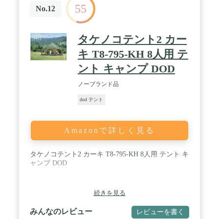
55
ーク、お祭りのイベントに適しています。 / 【安
No.12
全・通気性】エントランス全面に採用されたメッシ
ュパネル や、4つの窓と4つの屋根の通気口があり、
高効率な内気循環が可能です。屋根の上には13cmの
タケノコテント2 カー
ストーブジャックが設置されています。新しい耐火
ガラス繊維生地はテントを安全に保ちます。ドアポ
キ T8-795-KH 8人用 テ
ールは三角構造で、安定性と安全性を高めました。
ント キャンプ DOD
すべての縫い目は二重ステッチで、コーナーは強度
を高めるために補強されています。 強風、雨、さら
ノーブランド品
には雪にも耐えるのに十分安定しています。 /
【広々空間】側壁部分が立ち上がったベル型テント
dod テント
なので、 ワンポールテントでありながらも内部の隅
の隅 まで居住空間として使用できます。チェアやテ
ーブルやベッドといったギアを沢山置きたい人に向
Amazonで詳しく見る
いています。音楽祭、裏庭での集まり、家族でのキ
ャンプ、週末の休憩、お祭りのイベントを出すのに
最適です。 / 【安心のサービス】初期不良対応（到
タケノコテント2 カーキ T8-795-KH 8人用 テント キ
着後10日間）：開封直後の不備・動作不良等は、初
ャンプ DOD
期不良として交換対応を致しております。 商品到着
後は、すぐにご使用にならない場合でも一度商品の
状態をご確認下さい。ご購入後12ヶ月のメーカー保
証が付いておりますので、使用中に何かお気付き点
続きを見る
やお問い合わせがございましたら、お気軽に弊社ま
でご連絡ください。※使用中に購入者が起こした損
みんなのレビュー
レビューを書く
傷は含まれません。※