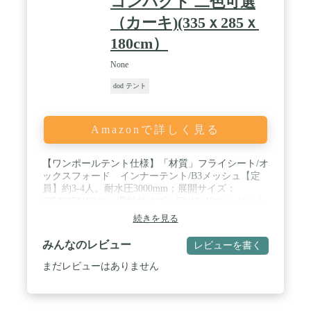
コンパクト 二色可選
（カーキ)(335ｘ285ｘ
180cm）
None
dod テント
Amazonで詳しく見る
【ワンポールテント仕様】「材質」フライシート/オ
ックスフォード インナーテント/B3メッシュ【定
員】約3-4人。耐水圧3000mm；展開サイズ：
335*285*180cm；収納サイズ：52x18x19cm；セット
重量：（約）3.75kg【内容物】テント本体×1、ポー
続きを見る
ルx1本、ロープ×6本、ペグ×12本、キャリーバッグ
×1 【ご注意】キャノピー要ポールは別販となりま
みんなのレビュー
レビューを書く
す。 / 【フライトシート/インナーテント】フライト
シートとインナーテントに分かれており、フライト
まだレビューはありません
シートのみの使用も可能です。ピクニックなどの日
よけやなどちょっとしたアウトドアにも便利です。
また、インナーテントを全面メッシュ仕様にするこ