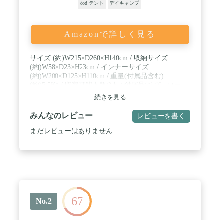
dod テント
デイキャンプ
Amazonで詳しく見る
サイズ:(約)W215×D260×H140cm / 収納サイズ:
(約)W58×D23×H23cm / インナーサイズ:
(約)W200×D125×H110cm / 重量(付属品含む):
(約)5.5Kg / 収容可能人数:2人 / 付属品:ペグ、ロー
プ、ポール、キャリーバッグ、グランドシート / 最
続きを見る
低耐水圧:アウターテント:3000mm、フロア/5000mm
/ 部門名: ユニセックス・ユース / 素材:ナイロン ポ
みんなのレビュー
レビューを書く
リエステル / 発売年・モデルイヤー: 2016 対象シー
ズン:通年
まだレビューはありません
67
No.2