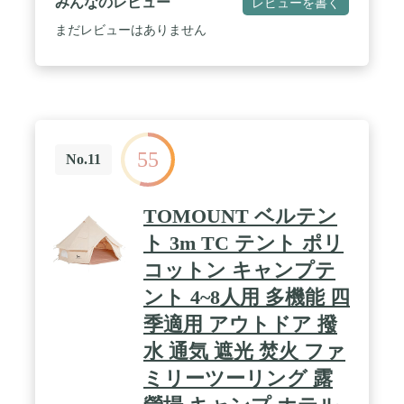
みんなのレビュー
レビューを書く
まだレビューはありません
55
No.11
TOMOUNT ベルテン
ト 3m TC テント ポリ
コットン キャンプテ
ント 4~8人用 多機能 四
季適用 アウトドア 撥
水 通気 遮光 焚火 ファ
ミリーツーリング 露