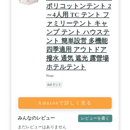
ポリコットンテント 2
～4人用 TC テント フ
ァミリーテント キャ
ンプ テント ハウステ
ント 簡単設営 多機能
四季適用 アウトドア
撥水 通気 遮光 露營場
ホテルテント
None
dod テント
Amazonで詳しく見る
みんなのレビュー
レビューを書く
まだレビューはありません