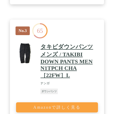
烈な雨（雨量50mm-80mm/1h）の圧力でも全く染み
ません！ / 長く使える嬉しい機能が満載！【耐摩耗
仕上】【防汚仕上】【UVカット】【ゴワゴワ低減
＆やわらか仕上げ】 / 真冬のバイク、通勤、外仕
事、ゴルフ、釣り、散歩、雪かき、アウトドア、キ
ャンプ、非常用、防寒対策、部屋着、沢山のフィー
65
ルド、シチュエーションで活躍しています。
No.3
タキビダウンパンツ
メンズ / TAKIBI
DOWN PANTS MEN
N1TPCH CHA
［22FW］L
ナンガ
ダウンパンツ
Amazonで詳しく見る