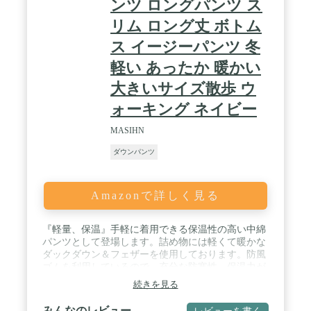
ンツ ロングパンツ ス
リム ロング丈 ボトム
ス イージーパンツ 冬
軽い あったか 暖かい
大きいサイズ散歩 ウ
ォーキング ネイビー
MASIHN
ダウンパンツ
Amazonで詳しく見る
『軽量、保温』手軽に着用できる保温性の高い中綿
パンツとして登場します。詰め物には軽くて暖かな
ダックダウン＆フェザーを使用しております。防風
ゴムを利用しているので、充分な防寒性、保温力が
あります。ダウンパンツや暖パンを履くことで、下
続きを見る
半身を暖めてこその防寒対策なのです。 お届けまで
発送より10へ12日程度お時間がかかります。お急ぎ
みんなのレビュー
レビューを書く