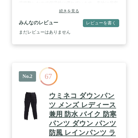
温指数）なので保温性に優れています。表地は厳密
な20D 400Tナイロンを採用、防水機能を持ち、良い
続きを見る
耐久性があり、羽毛の漏れを防止することもできま
す。それに、上等な材質なので肌触りも優しいで
みんなのレビュー
レビューを書く
す。 / 【超軽量・コンパクト】Naturehike超軽量パン
ツは軽く、小さく畳めて、また防水収納袋が付属さ
まだレビューはありません
れております、自宅でも旅行でも持ち運びにとても
便利です。取扱い方には手洗いおススメです。丸洗
い可能なので衛生的にご利用になれます。 / 【優し
いデザイン・着心地がよい】Naturehike 暖パンツは
調節可能な巾着弾性ウエストバンドがあり、すべて
の体型、年齢、男性、女性に適しており、ご家族み
んなでご利用いただけます。袖口は伸縮性のデザイ
67
ンで、冷気の侵入に防ぐことができます。 / 【サイ
No.2
ズ・ご注意】S (ウエスト68~94cm 長さ102cm）、 M
(ウエスト71~97cm 長さ104cm）、 L (ウエスト
74~100cm 長さ106cm）、XL (ウエスト77~103cm 長
ウミネコ ダウンパン
さ108cm）、XXL (ウエスト81~106cm 長さ
110cm）。※調節可能な巾着弾性ウエストバンドの
ツ メンズ レディース
ため、ウエストはサイズ最小ウエストよりも小さく
兼用 防水 バイク 防寒
することができますので、より適切な長さを選択し
てください。 / 【心強いアフターサービス】
パンツ ダウン パンツ
Naturehike防寒パンツはコンパクトで、アウトド
ア、キャンプ、室内、登山、ドライブ旅行、バーベ
防風 レインパンツ ラ
キュー、ツーリング、スキー、防災用に大活躍。