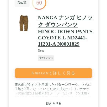
60
No.11
NANGA ナンガ ヒノッ
ク ダウンパンツ
HINOC DOWN PANTS
COYOTE L ND2441-
1I201-A N0001829
None
ダウンパンツ
Amazonで詳しく見る
膝の曲げやすさを考慮したパターンワーク、さらに
生地が2重になっているため丈夫なつくり / ポケッ
トの袋地には起毛素材(ソーラーセンサー)を使用 /
裾はベルクロで絞る事が可能 / ウエストのウィービ
ングベルトとバックルでウエストのサイズ調整も可
続きを見る
能 / 左膝部分に同色NANGA刺繍ロゴ入り