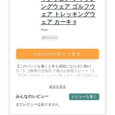
ングウェア ゴルフウ
ェア トレッキングウ
ェア カーキ S
None
ダウンパンツ
Amazonで詳しく見る
【このパンツを履くと冬も億劫にならずに動け
る！】【極寒の北海道 十勝のお客様リピート！】
【真冬に40分以上バイクに乗ってても膝の感覚があ
る！】【とても暖かいです！】【もう手放せませ
ん！】と嬉しい評価を頂いております！ / 【異次元
続きを見る
の温かさ】にリピーター続出！ハイスペック羽毛の
【ダックダウン】を【たっぷりダウン300g以上※】
みんなのレビュー
レビューを書く
を充填！【高い蓄熱性】 × 【防寒性】 × 【透湿発散
性】を発揮！ / 猛烈な雨でも耐えられる防水透湿強
まだレビューはありません
撚糸生地を採用！滝のようにゴーゴーと降り続く猛
烈な雨（雨量50mm-80mm/1h）の圧力でも全く染み