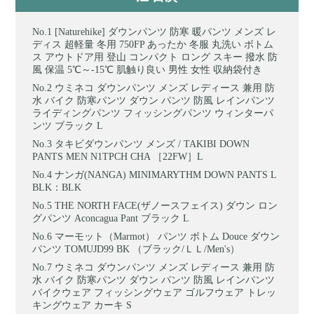
[Naturehike] ダウンパンツ 防寒 暖パンツ メンズ レ
ディス 超軽量 冬用 750FP あったか 冬服 丸洗い ボトム
ス アウトドア用 登山 コンパクト ロング スキー 撥水 防
風 保温 5℃～-15℃ 肌触り良い 男性 女性 収納袋付き
ウミネコ ダウンパンツ メンズ レディース 兼用 防
水 バイク 防寒パンツ ダウン パンツ 防風 レインパンツ
ライディングパンツ フィッシングパンツ ウィンターパ
ンツ ブラック L
タキビダウンパンツ メンズ / TAKIBI DOWN
PANTS MEN N1TPCH CHA ［22FW］L
ナンガ(NANGA) MINIMARYTHM DOWN PANTS L
BLK：BLK
THE NORTH FACE(ザノースフェイス) ダウン ロン
グパンツ Aconcagua Pant ブラック L
マーモット（Marmot） パンツ ボトム Douce ダウン
パンツ TOMUJD99 BK （ブラック/ＬＬ/Men's）
ウミネコ ダウンパンツ メンズ レディース 兼用 防
水 バイク 防寒パンツ ダウン パンツ 防風 レインパンツ
バイクウェア フィッシングウェア ゴルフウェア トレッ
キングウェア カーキ S