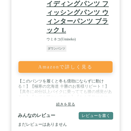
イディングパンツ フ
Naturehike製品には買上げ日から30日の保証を設け
ております。もし、問題があった場合はお手数おか
ィッシングパンツ ウ
けしますが、注文番号を添えてアマゾンの購入履歴
より弊社までご連絡ください。
ィンターパンツ ブラ
ック L
ウミネコ(Umineko)
ダウンパンツ
Amazonで詳しく見る
【このパンツを履くと冬も億劫にならずに動け
る！】【極寒の北海道 十勝のお客様リピート！】
【真冬に40分以上バイクに乗ってても膝の感覚があ
る！】【とても暖かいです！】【もう手放せませ
ん！】と嬉しい評価を頂いております！ / 【異次元
続きを見る
の温かさ】にリピーター続出！ハイスペック羽毛の
【ダックダウン】を【たっぷりダウン300g以上※】
みんなのレビュー
レビューを書く
を充填！【高い蓄熱性】 × 【防寒性】 × 【透湿発散
性】を発揮！ / 猛烈な雨でも耐えられる防水透湿強
まだレビューはありません
撚糸生地を採用！滝のようにゴーゴーと降り続く猛