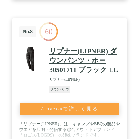
ません！ / 長く使える嬉しい機能が満載！【耐摩耗
仕上】【防汚仕上】【UVカット】【ゴワゴワ低減
＆やわらか仕上げ】 / 真冬のバイク、通勤、外仕
事、ゴルフ、釣り、散歩、雪かき、アウトドア、キ
ャンプ、非常用、防寒対策、部屋着、沢山のフィー
60
ルド、シチュエーションで活躍しています。
No.8
リプナー(LIPNER) ダ
ウンパンツ・ホー
30501711 ブラック LL
リプナー(LIPNER)
ダウンパンツ
Amazonで詳しく見る
「リプナー(LIPNER)」は、キャンプやBBQの製品や
ウエアを展開・発信する総合アウトドアブランド
「ロゴス(LOGOS)」の姉妹ブランドです。