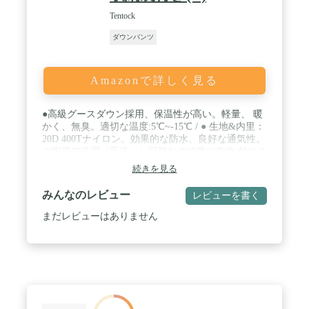
Tentock
ダウンパンツ
Amazonで詳しく見る
●高級グースダウン採用、保温性が高い。軽量、 暖
かく、無臭。適切な温度:5℃~-15℃ / ● 生地&内里：
20D 400Tナイロン。効果的な防水、良好な通気性。
ご家庭で洗濯（手洗い）可能なので常に衛生 的にご
利用になれます / ●軽く、小さくコンパクトに収
続きを見る
納、軽量化を極めたダウンパンツです。 / ●収納が
便利、同色の収納袋が付属、コンパクトで持ち運び
みんなのレビュー
レビューを書く
に便利です。 / ●防寒、保温、快適、全ての性能が
寒い冬に実感できる、、キャンプに最適 【品質に問
まだレビューはありません
題がある製品がある場合は、すぐにご連絡くださ
い。 すぐに再送または返金します】