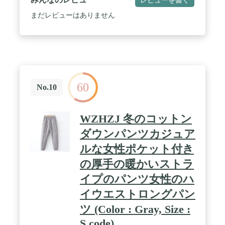
の場合は、お気楽にメールをご連絡ください。※
日・祝祭日はお休みを頂いております。 / 『メイン
まだレビューはありません
素材』 ダウン 表地：防風・透湿性のあるハイテク
ファブリックを使用。織り密度の細かな素材で、し
なやかなタッチと軽さ、上品な微光沢を備えた機能
素材です。 / 『年齢問わず』シンプルなデザインが
無地のトップスやVネックシフォンチュニック、刺
繍Tシャツ、ブラウスなどとコーディネートしやす
く、冬春通して着ることのできるデザイン。ヤング
60
からミセスまで年齢問わず、20代、30代、40代の方
No.10
がおしゃれを楽しんでいただけるスキニーパンツで
す。 / 『丸洗いOK』洗濯できるダウンズボン。わざ
わざクリーニングに出さなくてもおウチで洗濯でき
WZHZJ 冬のコットン
るのもうれしいポイント。軽く、小さくコンパクト
に収納、軽量化を極めたダウンパンツです。働く女
ダウンパンツカジュア
性のために作られたおしゃれアウトドアパンツで
ルな女性ポケット付き
す。 / 『適用場合』このズボンは百搭、かっこい
い、着ている時間が長いなどの特徴があります。肌
の厚手の暖かいストラ
寒い時期にサッと羽織る。通学服としても重宝する
アイテムです。普段着、ルームウェア、部屋着、デ
イプのパンツ女性のハ
ィリー、アウトドア、通勤、お出かけとさまざまな
イウエストロングパン
シーンで使い頂けるように、カタチや使用に工夫を
凝らしました。
ツ (Color : Gray, Size :
S code)