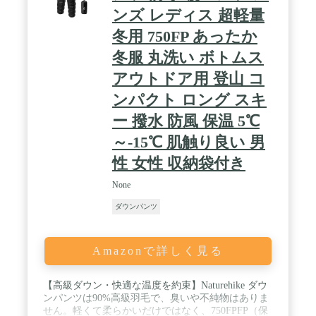
ンズ レディス 超軽量
冬用 750FP あったか
冬服 丸洗い ボトムス
アウトドア用 登山 コ
ンパクト ロング スキ
ー 撥水 防風 保温 5℃
～-15℃ 肌触り良い 男
性 女性 収納袋付き
None
ダウンパンツ
Amazonで詳しく見る
【高級ダウン・快適な温度を約束】Naturehike ダウ
ンパンツは90%高級羽毛で、臭いや不純物はありま
せん。軽くて柔らかいだけではなく、750FPFP（保