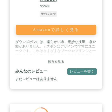
NSNZK
ダウンパンツ
Amazonで詳しく見る
ダウンズボンには、柔らかい布、絶妙な技量、糸や
髪がありません。 / ズボンはデザインで非常にユニ
ークです。これはさまざまなブーツやフリンジと一
致させることができます。 / さまざまな年齢の人々
に適しています。素晴らしい暖かさ、それは混んで
続きを見る
いて不器用に感じません。 / ハイウエストデザイン
は暖かく保ちながら魅力的なウエストラインを作成
みんなのレビュー
レビューを書く
し、臀部の曲線を視覚的に強化します。 / 寒い天候
の活動に非常に適しています。
まだレビューはありません