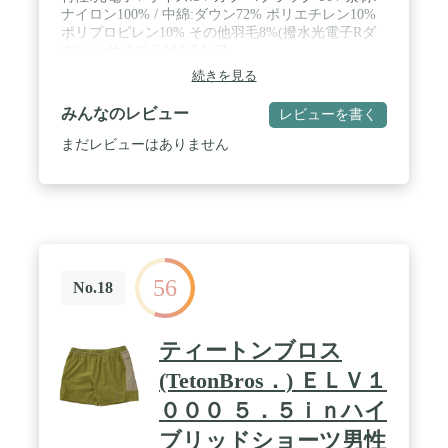
ナイロン100% / 中綿:ダウン72% ポリエチレン10%
ポリプロピレン10% その他羽毛8%(撥水光電子Rダ
ウン) / サイズ:S/M/L/LL/3L
続きを見る
みんなのレビュー
レビューを書く
まだレビューはありません
56
No.18
ティートンブロス
(TetonBros．) ＥＬＶ１
０００ ５．５ｉｎハイ
ブリッドショーツ男性