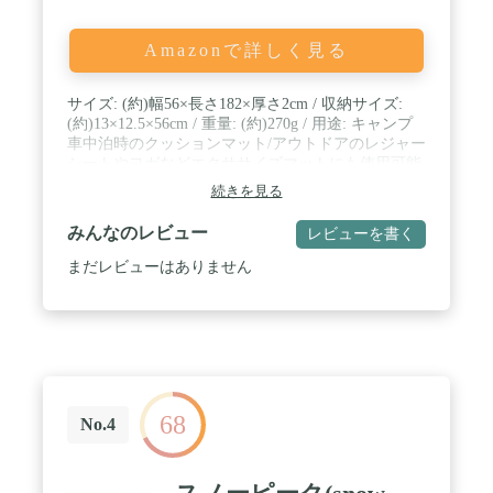
Amazonで詳しく見る
サイズ: (約)幅56×長さ182×厚さ2cm / 収納サイズ:
(約)13×12.5×56cm / 重量: (約)270g / 用途: キャンプ
車中泊時のクッションマット/アウトドアのレジャー
シートやヨガなどエクササイズマットにも使用可能
/ 付属品: ゴムバンド / キャンプマット1人用 / 材質:
続きを見る
マット/発泡ポリエチレン・EVA樹脂、バンド/合成
ゴム / カラー: グリーン / 特徴1: 優れた保温性とク
みんなのレビュー
レビューを書く
ッション性で地面の凸凹や冷気をシャットアウト /
特徴2: 半分に折ってクッションマットやヘッド部を
まだレビューはありません
折り畳んで枕にすることが可能
68
No.4