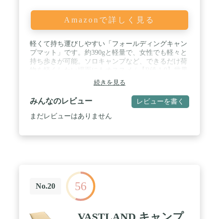
Amazonで詳しく見る
軽くて持ち運びしやすい「フォールディングキャン
プマット」です。約390gと軽量で、女性でも軽々と
持ち歩きが可能。ソロキャンプなど、できるだけ荷
物を軽くしたい場面にもオススメ / 【R値 1.9】世界
基準の「ASTM F3340-18」規格により断熱性能（R
続きを見る
値）を測定。R値が高いほど、冷気が伝わりにくく
断熱性能が高くなります / 【クッション性にこだわ
みんなのレビュー
レビューを書く
りました】当社従来品より凸凹の幅を2倍に広げる
ことで荷重が分散され、より柔らかく快適な寝心地
まだレビューはありません
を実現 / 【アルミ加工とウレタンパッド】裏表を使
い分けることで快適な寝心地をサポート。暖かい時
期はアルミ面を下にすることで、地熱を遮断して暑
苦しさを軽減。寒い時期はアルミ面を上にすること
で、体温の熱を反射して地面からの冷気をカット /
【製品サイズ】使用時：約176×52cm（厚さ約
20mm）、折りたたみ時：約52×14.5×14cm【製品重
56
量】約390g【材質】IXPE、アルミニウム【カラー】
No.20
グレー、オレンジ
VASTLAND キャンプ