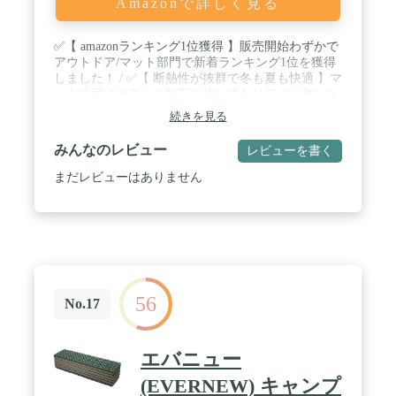
Amazonで詳しく見る
✅【 amazonランキング1位獲得 】販売開始わずかで
アウトドア/マット部門で新着ランキング1位を獲得
しました！ / ✅【 断熱性が抜群で冬も夏も快適 】マ
ット片面にはアルミ加工を施しておりアルミ無しと
比べると断熱性が35%向上しました。不快な地面か
続きを見る
らの熱気・冷気や湿気をシャットアウトします。ア
ルミ面を上にすると体の熱を反射して暖かくなりま
みんなのレビュー
レビューを書く
す。アルミ面を下にすると保温効果を無くし涼しく
快適に。裏表を使い分ける事でオールシーズン快適
まだレビューはありません
にご使用いただけます。 / ✅【 寝心地が良いので快
眠できる 】弾力性・耐久性に優れたXPE素材を使
用。マットの凹凸が荷重を分散させ寝心地が良くは
あなたの睡眠を快適にしてくれます。 XPE素材は吸
水・吸湿性が少なく屋外での使用に適しており水洗
いも可能です。エアマットと違い穴があく心配もな
く長くご使用頂けます。 / ✅【 軽くて持ち運びが楽
56
】重量はわずか480gの軽量モデル。 リュックやザッ
No.17
クに外付けする事も可能で荷物の負担も少なく済み
ます。 収納袋には便利なショルダーがついておりど
こでも気軽に持ち運びができます。✅【 幅広いシー
エバニュー
ンで使える 】主な用途はキャンプ・バーベキュー・
レジャー・ピクニック・花見・車中泊・登山・釣
(EVERNEW) キャンプ