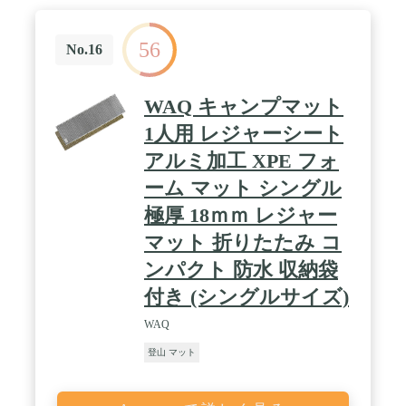
56
No.16
WAQ キャンプマット
1人用 レジャーシート
アルミ加工 XPE フォ
ーム マット シングル
極厚 18ｍｍ レジャー
マット 折りたたみ コ
ンパクト 防水 収納袋
付き (シングルサイズ)
WAQ
登山 マット