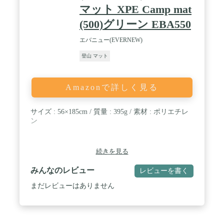
り・運動会・天体観測などのアウトドアに最適で寝
マット XPE Camp mat
袋 マットとしての使用やテント内に敷くテントマッ
トとしてもおすすめです。 / ✅【 5秒で簡単に設営
(500)グリーン EBA550
できる 】 マットは折りたたみ式で使う時はパッと
広げて収納する時はサっと閉じるだけ。時間のかか
エバニュー(EVERNEW)
ってしまうキャンプの設営も時短してくれます。 【
サイズ 】縦182cm 幅57cm 厚み1.8cm 重さ480g ( シ
登山 マット
ングル ) 【 付属品 】収納袋、ゴムバンド×2【 安心
メーカー保証 】ご購入日から1年間通常のご使用で
不具合が出た場合は新品と交換させて頂きます。※
Amazonで詳しく見る
ただしお客様ご自身による破損や消耗の場合はお受
け出来かねますのでご注意下さい。
サイズ : 56×185cm / 質量 : 395g / 素材 : ポリエチレ
ン
続きを見る
みんなのレビュー
レビューを書く
まだレビューはありません