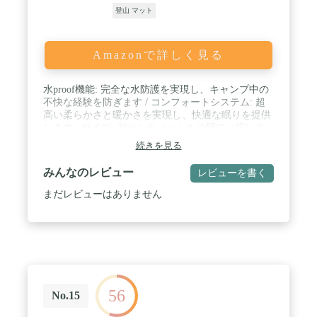
登山 マット
Amazonで詳しく見る
水proof機能: 完全な水防護を実現し、キャンプ中の
不快な経験を防ぎます / コンフォートシステム: 超
高い柔らかさと暖かさを実現し、快適な眠りを提供
します / サイズ: 38センチメートルの幅で、広いス
ペースを提供し、動きやすさを実現します / イエロ
続きを見る
ーのカラー: 目立つデザインで、キャンプ場で簡単
に見つけられます / モンベルブランド: 高品質なマ
みんなのレビュー
レビューを書く
テリアルと技術で、長期的な使用を実現します
まだレビューはありません
56
No.15