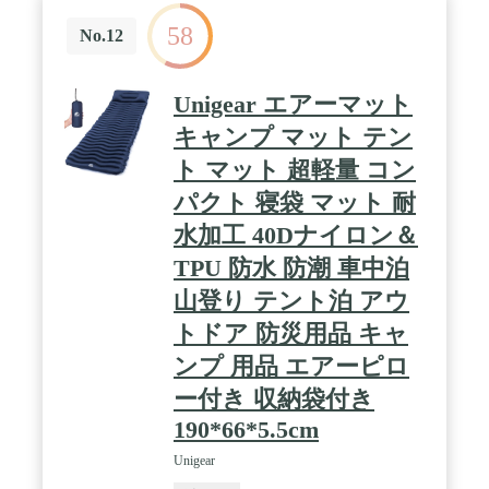
別売りのモバイルポンプを使用することで、より簡
58
単に空気を入れたり抜いたりすることができます。
No.12
Unigear エアーマット
キャンプ マット テン
ト マット 超軽量 コン
パクト 寝袋 マット 耐
水加工 40Dナイロン＆
TPU 防水 防潮 車中泊
山登り テント泊 アウ
トドア 防災用品 キャ
ンプ 用品 エアーピロ
ー付き 収納袋付き
190*66*5.5cm
Unigear