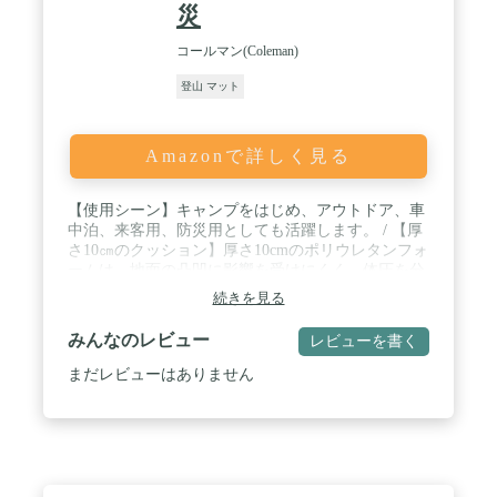
災
コールマン(Coleman)
登山 マット
Amazonで詳しく見る
【使用シーン】キャンプをはじめ、アウトドア、車
中泊、来客用、防災用としても活躍します。 / 【厚
さ10㎝のクッション】厚さ10cmのポリウレタンフォ
ームは、地面の凸凹に影響を受けにくく、体圧を分
散して身体を支えてくれるので、敷布団やベッドよ
続きを見る
うに快適に眠ることができます。また、地面からの
冷気も伝わりにくくなりますので、寒い時期のキャ
みんなのレビュー
レビューを書く
ンプでも安心して眠ることができます。 / 【自動膨
張式マット】使用時には、バルブを全開にすること
まだレビューはありません
で自動で空気を吸い込んで膨張していきます。 /
【調整】ふくらみが足りないと感じた時は、付属の
収納ケースをポンプとして使用することで空気を追
加することができます。 / 【収納】収納時は、黄色
の逆流弁を外側にすることで、空気排出時に逆流を
防ぎしっかりたたむことができます。 / 【ポンプ】