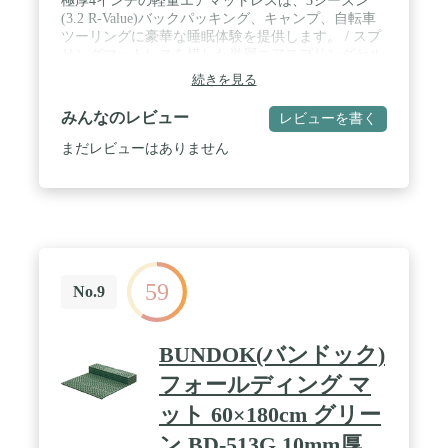
極厚4インチの軽量エアマットレスは、3シーズン
(3.2 R-Value)バックパッキング、キャンプ、自転車
ツーリングに豪華な睡眠体験を提供します。 / スプ
リングマットレスを模した単層エアスプリングセル
構造。柔軟なループを使用して、横向きで寝る方に
続きを見る
最適な大きなエアポケットを作ります。 / 多機能バ
ルブで数回の呼吸で素早く膨らませることができま
みんなのレビュー
レビューを書く
す(統合されたAirstreamポンプサックを使用)、一方
向の空気を抜いて素早く梱包し、空気圧を微調整し
まだレビューはありません
ます。 / 断熱パッドは、高ロフトのファイバーフィ
ルと反射生地が特徴で、睡眠中の熱損失を防ぎ、熱
を放出します。滑り止めの30D/40Dナイロンフェイ
ス生地は丈夫で静かです。 / テーパー - レギュラー
サイズは72 x 21.5 x 4インチ、4.5 x 9.5インチ、重さ
1ポンドです。Sea to Summitの枕をマットに固定す
るためのスタッフサック、フィールド修理キット、
59
PillowLockパッチが含まれます。
No.9
BUNDOK(バンドック)
フォールディング マ
ット 60×180cm グリー
ン BD-513G 10mm厚