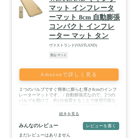
マット インフレータ
ーマット 8cm 自動膨張
コンパクト インフレ
ーター マット タン
ヴァストランド(VASTLAND)
登山 マット
Amazonで詳しく見る
２つのバルブですぐ簡単に膨らむ厚さ8cmのインフ
レーターマットです。 / 自動膨張式なので、2つの
バルブを開けて、約1分放置することで使用可能な
状態になります。※初回使用時や長期保管後は、マ
ット本体が膨らむまで長時間かかります。 / 弾力性
続きを見る
に優れた「ウレタンフォーム」を採用しており、い
つでもどこでも自宅のベッドのような「快適な寝心
みんなのレビュー
レビューを書く
地」を作ることができます。 / 使用時のサイズ
192cm×65cmはミニバンやワンボックスカーでの使
まだレビューはありません