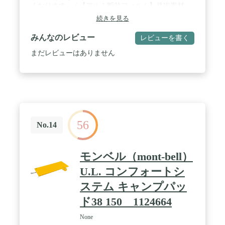
くなります。 / 【アルミ断熱フィルム】発砲素材
IXPEの凹凸マットにアルミ断熱フィルムを密着加
続きを見る
工。地面からの冷気や、不快な地熱を反射し、快適
な睡眠をサポートします。 / 【専用ゴムバンド付
みんなのレビュー
レビューを書く
き】スリーピングパッドがパカパカ開かないようゴ
ムバンドが付属。
まだレビューはありません
56
No.14
モンベル（mont-bell）
U.L. コンフォートシ
ステム キャンプパッ
ド38 150 1124664
None