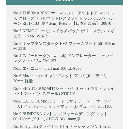
THERMAREST(サーマレスト) アウトドア マットレ
ス クローズドセルマットレス Zライト ソル シルバー/レ
モン R(51×183×厚さ2cm) R値2.6 【日本正規品】 30670
NEMO (ニーモ) スイッチバック ポリエステル レギ
ュラー NM-SWB-R
キャプテンスタッグ EVA フォームマット 56×182cm
M-3318
スノーピーク(snow peak) インフレーター キャンピ
ングマット2.5w TM-193
エバニュー Trail mat 180 EBA506
Mozambique キャンプマット アルミ加工 車中泊
20mm 軽量
SEA TO SUMMIT(シートゥサミット) ウルトラライ
トS.I.マット (X-スモール) ST81101
EA TO SUMMIT(シートゥサミット) イーサーライ
トXT インサレーティッドマット (レギュラー) ST81168
BUNDOK(バンドック)フォールディング マット
60×180cm グリーン BD-513G 10mm厚
Klymit (クライミット) イナーシャ オゾン Inertia