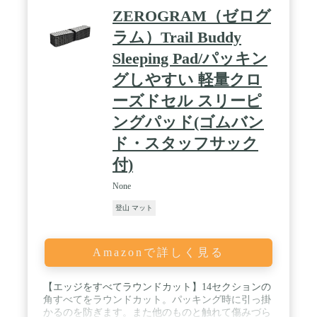
き、収納時、エアーマットを締めるに使用され、収
ZEROGRAM（ゼログ
納袋に入れやすい。 / 【メーカー半年保証】ご購入
日より、半年の品質保証があります。万一製品の不
ラム）Trail Buddy
具合場合があれば、お気軽にご連絡をいただきます
Sleeping Pad/パッキン
ようお願い申し上げます。24時間以内にご対応させ
ていただきます。弊店が必ずお客様の問題を解決す
グしやすい 軽量クロ
るように最善を尽くします。ご購入から保証期間内
に不具合が発生した場合は、返金・交換させて頂く
ーズドセル スリーピ
ので、ご安心ください。
ングパッド(ゴムバン
ド・スタッフサック
付)
None
登山 マット
Amazonで詳しく見る
【エッジをすべてラウンドカット】14セクションの
角すべてをラウンドカット。パッキング時に引っ掛
かるのを防ぎます。また他のものと触れて傷みづら