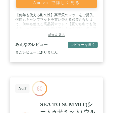
Amazonで詳しく見る
【何年も使える耐久性】高品質のマットをご提供。
何度もキャンプマットを買い替える必要がないよ
う、何年も使える高品質マット / 【夏でも冬でも使
えるキャンプマット】夏はアルミ面を下に、冬はア
ルミ面を上にすることで気温への影響を減らし快適
続きを見る
な睡眠をお届けします。 / 【最高品質のアルミ加
工】保温性だけでなく、肌ざわりも重視したキャン
みんなのレビュー
レビューを書く
プマット。夏でもべたつきません / 【商品サイズ】
展開時：横幅56cm 縦183cm 厚さ2cm 収納時：横幅
まだレビューはありません
56cn 高さ13cm 奥行12cm / 【1年保証】品質には自信
を持っている商品ですので、通常のキャンプや登
山、車中泊での使用で故障・不具合があった場合に
保証します。保証は注文番号をもって管理している
ため保証書は付属しておりません。ご注意くださ
い。
60
No.7
SEA TO SUMMIT(シ
ートゥサミット) ウル