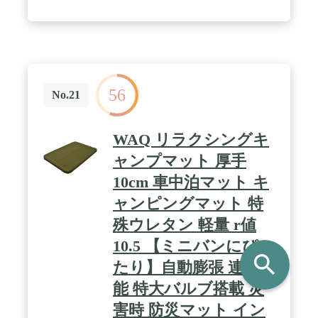
用に適したサイズ感です。また、複数のマットを連
結することで、横幅を広げられ、ファミリーキャン
プや車中泊に最適です。 / 使用中にインフレーター
マットが滑らないように、マットの裏面に滑り止め
加工を施しました。 / 収納袋は、ゆったりとしたサ
イズ感でとても収納しやすく、圧縮用のゴムバンド
が2本付属されており、マットを固定した上で簡単
56
に収納できます。また、ショルダーストラップが収
No.21
納袋に付いているので持ち運びに便利です。 / ※初
回使用時や長期保管後は、マット本体が膨らむまで
長時間かかることがあります。また、マットの厚み
WAQ リラクシングキ
は気温や保管状態によって変化します。 / ※マット
に穴が開いてしまった場合は、付属の「補修パッ
ャンプマット 厚手
チ」で穴を防いでください。※補修パッチは穴を完
10cm 車中泊マット キ
全に修復できるものではありません。応急処置とし
てご使用ください。※補修パッチはマットの裏面に
ャンピングマット 特
は使用できません。 / 【カラー】タン 【サイズ】使
用時：約）長さ192cm×幅65cm×厚さ8cm、2枚連結
殊ウレタン 軽量 r値
時：約）長さ192cm×幅127cm、収納時：約）長さ
10.5 【ミニバンにぴっ
63cm×幅22cm×高さ22cm / 【重量】約2.7kg 【材質】
search
本体：ポリエステル、ウレタンフォーム／収納袋：
たり】自動膨張 連結可
ポリエステル 【付属品】マット本体、収納袋、ゴム
バンド、補修バッチ
能 特大バルブ搭載 災
害時 防災マット イン