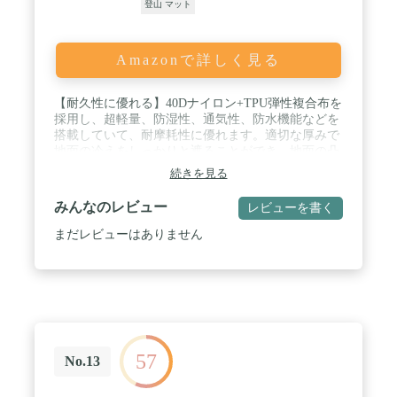
登山 マット
Amazonで詳しく見る
【耐久性に優れる】40Dナイロン+TPU弾性複合布を
採用し、超軽量、防湿性、通気性、防水機能などを
搭載していて、耐摩耗性に優れます。適切な厚みで
地面の冷えをしっかりと遮ることができ、地面の凸
凹は感じません。 / 【革新的なデザイン】人体工学
続きを見る
に従う主旨で波紋を採用しており、最高の快適さの
ために体形によって自己調整を行い、体温のバラン
みんなのレビュー
レビューを書く
スを維持できます。快眠を促すエアピロー付きなの
で、快適な寝心地空間を提供します。エアーピロー
まだレビューはありません
の一体化デザイン、便利で快適です。枕の部分はバ
ルブを追加するので、枕の高さの調節が可能です。
/ 【様々な場面で活躍】テント、車中泊、アウトド
ア、旅行、キャンプ、登山、花見、釣り、庭遊び、
昼寝、座談会、親子活動、ハイキングに適用しま
す。または地震、震災、停電など災害が起こす場
合、防災用品としてもオススメです。 / 【製品仕
57
様】サイズ：膨張後サイズ190cm×66cm×5.5cm、収
No.13
納サイズは25cm×9cm；重さ：約510g；耐荷重：
200kg；4 x補修キット；収納袋付き；ゴムベルト付