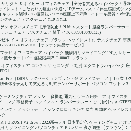
 サリダ YL9 ネイビー オフィスチェア【全身を支えるハイバック / 通
ヘッドレスト / こだわりの座面 / 快適な1Dアームレスト / 体重感応式シ
イキャスト製脚 / 360度回転 / 90mm座面上下昇降 / イトーキ品質 / 3年保
ングチェア デスクチェア YL9-NYEL
ゲン オフィスチェア【床傷防止！PUキャスター】腰楽ランバーサポー
シュ チェア デスクチェア 椅子 イス 65090108(80325)
ベゼル イス オフィスチェア ブラック ヘッドレスト付 デスクチェア 事
A2835E6GME6-VNN 【ラクラク納品サービス】
プラザ オフィスチェア ハイバック 無段階リクライニング 170度 レザ
 腰サポートバー 無段階昇降 H-8800L ブラック
 オフィスチェア コンテッサ セコンダ 可動肘 エクストラハイバック 座
FPG1
Chair Pro ［国内リラクゼーションブランド発 オフィスチェア ］127度
 腰全体を安定して支える可動式ランバーサポート パソコン フットレス
cing ゲーミングチェア メッシュ 多機能 通気性 ゲーム用チェア オフィスチ
ニング 事務椅子 ヘッドレスト ランバーサポート ひじ掛け付き GTBEE
イレクト メッシュチェア シンクロロッキング 腰当 可動肘 ヘッドレスト調
ラック
AIR T-3 RUSH V2 Brown 2023新モデル 日本限定色 ゲーミングチェア 
用 リクライニング パソコンチェア PUレザー 高さ調整 【ブラウン】CF-90