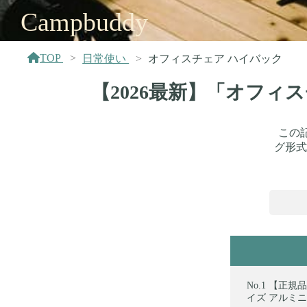
Campbuddy
TOP
日常使い
オフィスチェア ハイバック
【2026最新】「オフィ
この
グ形式
【正規品】
イズ アルミニウ