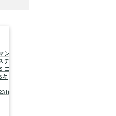
ーマン
スチ
ルミニ
Bキ
3103