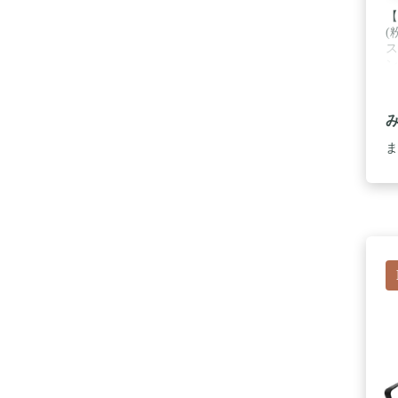
【
(
ス
ン
す
け
し
【
ど
ま
性
両
め
レ
組
こ