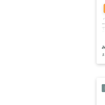
「
ー
で
高
の
エ
ー
ー
量
ま
: