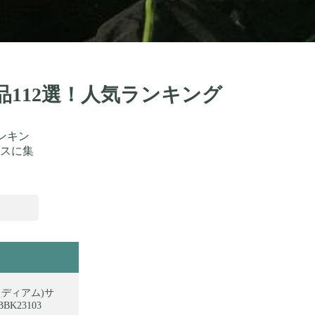
品112選！人気ランキング
ンキン
スに集
(ミディアム)サ
K23103