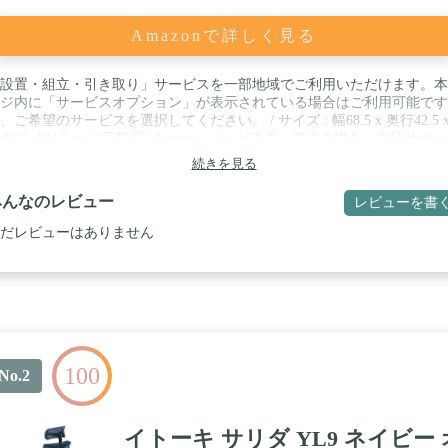
Amazonで詳しく見る
設置・組立・引き取り」サービスを一部地域でご利用いただけます。本
ジ内に「サービスオプション」が表示されている場合はご利用可能です
、ご希望のサービスを選択してください。 / サイズ : 幅68.5 x 奥行42.5 
さ93~104.5cm / [正規品]:Amazon.co.jp が販売、発送の場合、保証サポ
ご案内、専用連絡先を同封しております。 / 背・座 : ペリクル(弾性ポ
続きを見る
ステル) / 背部・座部フレーム : グラファイトフレーム・グラファイト
スベース(アルミダイキャスト粉体エポキシ途装リンクル途装) / キャス
みんなのレビュー
レビューを書
 : ナイロン双輪 / バックサポートオプション : ポスチャーフィットSL / 
 : 約20kg / 保証期間/構造体、機構部、可動部 : 12年間、ガス圧シリン
だレビューはありません
 2年間
100
No.2
イトーキ サリダ YL9 ネイビー 