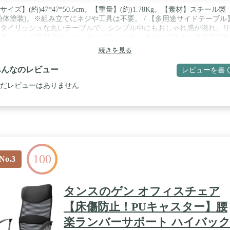
サイズ】(約)47*47*50.5cm。【重量】(約)1.78Kg。【素材】スチール製
粉体塗装)。※組み立てにネジや工具は不要。 / 【多用途サイドテーブル
タイリッシュな丸いテーブルで、シンプル中にもおしゃれ感が溢れ、リ
グルームや受付でコーヒーテーブル、スナックテーブルとして使用でき
。植木鉢スタンドとして、観葉植物などの植木鉢を玄関などに設置する
続きを見る
で、清新な雰囲気を演出することが可能です。 / 【折りたたみ式】取り
可能なトレイ天板と折りたたみ可能なスタンド式で、収納が可能です。
みんなのレビュー
レビューを書
お手入れ簡単】天板は水や汚れに強い塗装を施しており、汚れ、飲み物
をこぼしてもサッと拭くだけできれいに拭き取れます。 / 【優れた安定
だレビューはありません
】安定性を確保するために、このサイドテーブル4本の脚は上部と底部
方にX字型の棒で溶接されています。脚には床を保護し、騒音を避ける
の滑り止めのゴム製パッドが付属します。 / 【組立簡単・コンパクト】
イとスタンドは差込式構造で、組み立てにネジや工具は不要、1分未満
み立てを完了できます。軽量・コンパクト設計で、寝室やリビングなど
にでも移動できます。
100
No.3
タンスのゲン オフィスチェア
【床傷防止！PUキャスター】腰
楽ランバーサポート ハイバッ