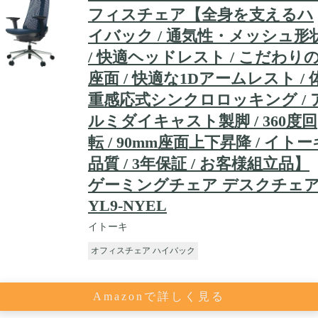
フィスチェア【全身を支えるハ
イバック / 通気性・メッシュ形
/ 快適ヘッドレスト / こだわり
座面 / 快適な1Dアームレスト / 
重感応式シンクロロッキング / 
ルミダイキャスト製脚 / 360度回
転 / 90mm座面上下昇降 / イトー
品質 / 3年保証 / お客様組立品】
ゲーミングチェア デスクチェ
YL9-NYEL
イトーキ
オフィスチェア ハイバック
Amazonで詳しく見る