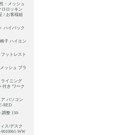
気性・メッシュ
ンクロロッキン
証 / お客様組
ト ハイバック
務椅子 ハイエン
ー フットレスト
:メッシュ ブラ
リクライニング
ト付き ワーク
ェア パソコン
-RED
整 150-
オフィス/デスク
10061-WW