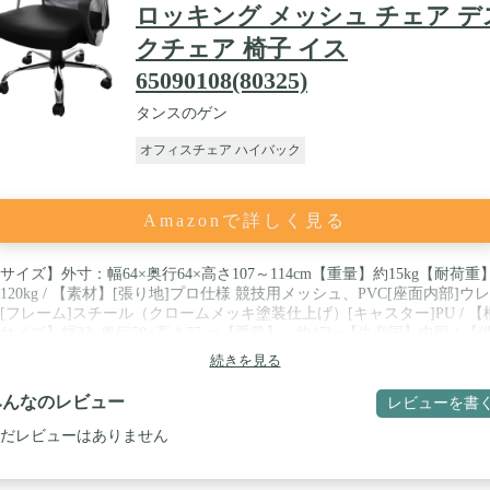
ロッキング メッシュ チェア デ
クチェア 椅子 イス
65090108(80325)
タンスのゲン
オフィスチェア ハイバック
Amazonで詳しく見る
サイズ】外寸：幅64×奥行64×高さ107～114cm【重量】約15kg【耐荷重
120kg / 【素材】[張り地]プロ仕様 競技用メッシュ、PVC[座面内部]ウ
[フレーム]スチール（クロームメッキ塗装仕上げ）[キャスター]PU / 【
サイズ】幅23×奥行58×高さ77cm【重量】：約17kg【生産国】中国 / 【
】組立品 ※キャスターの差し込み部分の規格は長さ22mm、直径11mm
続きを見る
。市販のキャスターにお取替えの際はご参考ください。※ 2022年7月26
りキャスターの素材が【ナイロン】から【PU】に変更しました。※ 202
みんなのレビュー
レビューを書
10月18日より可動式アームタイプが選べるようになりました。 / 【スタ
のおすすめポイント！】 ・アームレストは固定/可動から選べる2タイ
だレビューはありません
・腰への負担を軽減する腰サポートクッション付・床を傷付けにくいP
ャスター・通気性に優れたプロ仕様の競技用メッシュ採用・上半身をし