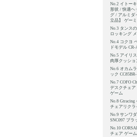
イトーキ
形状 / 快適
グ / アルミダ
立品】 ゲーミ
タンスの
ロッキング メッ
コクヨ 
ドモデル CR-
アイリス
肉厚クッション
オカムラ
ック CC85BR-
COFO 
デスクチェア
ゲーム
Gtra
チェアリクライ
サンワダ
SNC097 ブ
CORS
チェア ゲーム