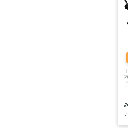
【
約
ン
包
考
す
よ
年
フ
ま
プ
キ