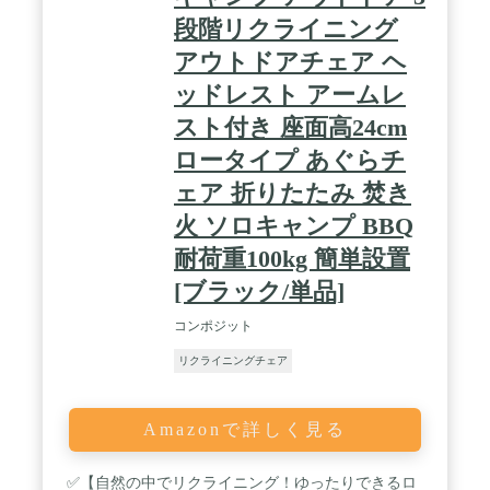
段階リクライニング
アウトドアチェア ヘ
ッドレスト アームレ
スト付き 座面高24cm
ロータイプ あぐらチ
ェア 折りたたみ 焚き
火 ソロキャンプ BBQ
耐荷重100kg 簡単設置
[ブラック/単品]
コンポジット
リクライニングチェア
Amazonで詳しく見る
✅【自然の中でリクライニング！ゆったりできるロ