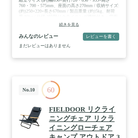
組立サイズ:(約)幅630×奥行720・830・935×高さ
760・700・575mm、座面の高さ270mm / 収納サイズ:
(約)250×220×長さ670mm / 製品重量:(約)5kg、耐荷
重:80kg / 仕様:3段階リクライニング機能付き・背面
ポケット付き・収納バッグ付き / 材質:脚部/金属(ア
続きを見る
ルミニウム合金)、背・背部/金属(鋼)(表面加工=エポ
キシ樹脂塗装)、張り材/ポリエステル、ひじ掛け/天
みんなのレビュー
レビューを書く
然木、原産国:中国 / 部門名: ユニセックス大人
まだレビューはありません
60
No.10
FIELDOOR リクライ
ニングチェア リクラ
イニングローチェア
キャンプ アウトドア 3