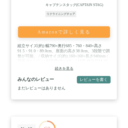
は、モニターによって色合いが異なって見える場合
キャプテンスタッグ(CAPTAIN STAG)
があります。 また、仕様・デザインは改良のため予
告なく変更することがあります。 / [こんな商品をお
リクライニングチェア
探しの方に] アウトドア用品 キャンプ キャンプ用品
キャンプ道具 Fieldoor フィールドア おしゃれ かん
たん 初心者 道具 アウトドアグッズ フィールドギア
Amazonで詳しく見る
アクセサリー バーベキュー BBQ 焚火 焚き火 たき
火 キャンプ ソロキャン ソロキャンプ ツーリングキ
ャンプ デイキャンプ ツーリング キャンピング グラ
組立サイズ(約):幅790×奥行685・760・840×高さ
ンピング キャンプ場 フィールドギア アクセサリー
91.5・91.0・89.0cm、座面の高さ38.0cm。3段階で調
レジャー 山 海 ビーチ フェス 屋外イベント バーベ
整が可能。 / 収納サイズ(約):160×160×長さ940mm /
キュー 運動会 お花見 釣り 釣 行列 スポーツ観戦 休
重量(約):3.5kg / 耐荷重(約):80kg / 材質:構造部材:鋼
憩 ベランダ バルコニー
(エポキシ樹脂塗装)、張り材:ポリエステル、クッシ
続きを見る
ョン材:ウレタンフォーム
みんなのレビュー
レビューを書く
まだレビューはありません