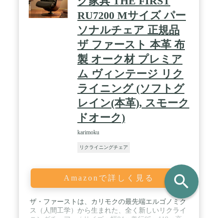
ク家具 THE FIRST
RU7200 Mサイズ パー
ソナルチェア 正規品
ザ ファースト 本革 布
製 オーク材 プレミア
ム ヴィンテージ リク
ライニング (ソフトグ
レイン(本革), スモーク
ドオーク)
karimoku
リクライニングチェア
search
Amazonで詳しく見る
ザ・ファーストは、カリモクの最先端エルゴノミク
ス（人間工学）から生まれた、全く新しいリクライ