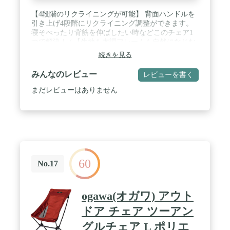
【4段階のリクライニングが可能】 背面ハンドルを
引き上げ4段階にリクライニング調整ができます。
寝そべったり背筋を伸ばしたい時などこのチェア1
つで解決！ / 【生地も木調フレームも自然になじむ
デザイン】 通気性が高く、丈夫な600Dオックスフ
続きを見る
ォードでナチュラルな素材感。フレームは、まるで
木のような木調ブラウンの軽量アルミフレームで自
みんなのレビュー
レビューを書く
然になじむデザインです。 / 【背面メッシュポケッ
ト付き】 ちょっとしたキャンプギアやお菓子などの
まだレビューはありません
収納におすすめ！メッシュなので一目で何を入れた
のかも分かって便利です。 / 【重量】4.8kg 【耐荷
重】約120kg / 【サイズ】 [使用時] 62×71×98cm [収
納時] 23×16.5×89cm
60
No.17
ogawa(オガワ) アウト
ドア チェア ツーアン
グルチェア L ポリエ