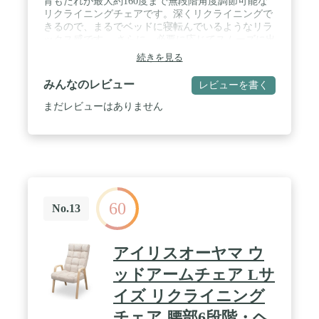
背もたれが最大約160度まで無段階角度調節可能な
リクライニングチェアです。深くリクライニングで
きるので、まるでベッドに寝転んでいるようなリラ
ックス感です。 さらに、必要に応じてスムーズに出
し入れできるオットマン付きで、足を伸ばしてリラ
続きを見る
ックスする事が出来ます。 / 肘掛けがリクライニン
グと連動するので、無理のない自然な姿勢を保つ事
みんなのレビュー
レビューを書く
が出来ます。 / 張地は通気性の良い布張り仕様で
す。背もたれ部と座面はクッション性も高く、安定
まだレビューはありません
した座り心地です。肘掛け部にもクッションが付い
ていることで、嫌なゴツゴツ感を解消しました。 /
本製品は、日本のJIS基準より厳しい、アメリカの
「BIFMA強度基準」に基づく複数の厳しい品質基準
（背もたれ強度試験/座面衝撃試験/キャスター耐久
試験/脚部強度試験）をクリアしています。椅子は身
体をあずけるもの。確かな安全性の商品をお選びく
60
ださい。 / 【仕様】■商品カラー：グレー ■張地：
No.13
布張り ■クッション材：ウレタンフォーム ■出荷
形態：ノックダウン組立式（お客様組立）■保証期
間：ご購入日より6ヶ月
アイリスオーヤマ ウ
ッドアームチェア Lサ
イズ リクライニング
チェア 腰部6段階・ヘ