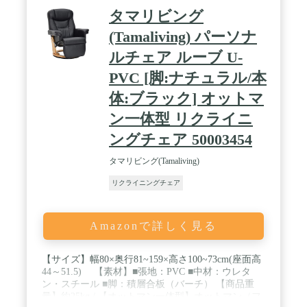
タマリビング
(Tamaliving) パーソナ
ルチェア ルーブ U-
PVC [脚:ナチュラル/本
体:ブラック] オットマ
ン一体型 リクライニ
ングチェア 50003454
タマリビング(Tamaliving)
リクライニングチェア
Amazonで詳しく見る
【サイズ】幅80×奥行81~159×高さ100~73cm(座面高
44～51.5) 【素材】■張地：PVC ■中材：ウレタ
ン・スチール ■脚：積層合板（バーチ） 【商品重
量】約25kg / 【オットマン一体型】オットマン（フ