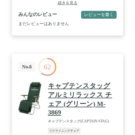
ットレスト）一体型で省スペースに対応します。 /
続きを見る
【リクライニング】背もたれは無段階リクライニン
グ搭載。背もたれと脚部が別々にリクライニング
みんなのレビュー
レビューを書く
し、固定も可能です。 / 【デザイン】全体に細部ま
でウレタンがたっぷり詰まっていますので、快適な
まだレビューはありません
座り心地です。フレームはぬくもりを感じる積層合
板のフレームを使用しています。積層合板とは、
1~3mmにスライスした板を繊維方向が互い違いに直
交するように複数枚重ね、貼りあわせて一枚に加工
したものです。耐久性が普通の板に比べはるかに強
く、反りにくいのが特徴です。 / 【タマリビングオ
リジナル商品】CMでもお馴染みのタマホーム(東証
62
一部上場)のグループ会社であるタマリビングオリ
No.8
ジナル商品です。日本工業規格(JIS規格)に基づいた
強度・生地検査を行い、厳しい検査を徹底した上
で、この試験をクリアし、高い品質が証明されまし
キャプテンスタッグ
た。お客様に、より安全で丈夫な商品をお届け出来
るように品質管理に努めています。
アルミリラックス チ
ェア (グリーン) M-
3869
キャプテンスタッグ(CAPTAIN STAG)
リクライニングチェア