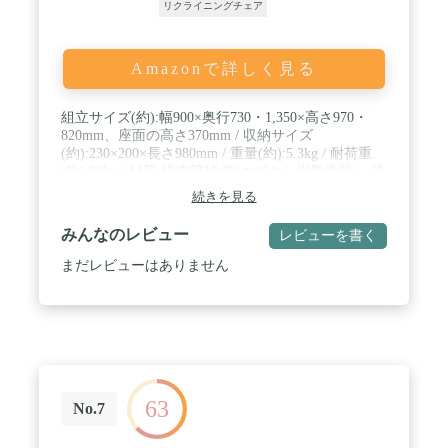
リクライニングチェア
Amazonで詳しく見る
組立サイズ(約):幅900×奥行730・1,350×高さ970・
820mm、座面の高さ370mm / 収納サイズ
(約):230×200×長さ980mm / 重量(約):5.3kg / 耐荷重
(約):80kg / 材質:構造部材:鋼(エポキシ樹脂塗装)、張
り材:ポリエステル、クッション材:ウレタンフォー
続きを見る
ム / 原産国:中国
みんなのレビュー
レビューを書く
まだレビューはありません
63
No.7