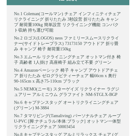
Coleman(コールマン) チェア インフィニティチェア
リクライニング 折りたたみ 3秒設営 折りたたみ キャン
プ 耐荷重100kg 簡単設営 リクライニング機能 コンパク
ト収納 持ち運び可能
ロゴス(LOGOS) neos ファミリースムースリクライ
ナー(サイドトレープラス) 73173150 アウトドア 折り畳
み キャンプ 椅子 耐荷重150kg
エムール リクライニングチェア オットマン付き 椅
子 高齢者 1人掛け 高座椅子 組み立て不要 グリーン
Amazonベーシック 椅子 キャンプ アウトドアチェ
ア 折りたたみ ゼログラビティーチェア 幅66cm x 奥行
90-165cm x 高さ75-110cm ブラック
NEMO(ニーモ) スターゲイズ リクライナー ラグジ
ュアリー アルミニウム グラファイト NM-STGLX-BGP
キャプテンスタッグ オートリクライニングチェア
(グリーン) M-3884
タマリビング(Tamaliving) パーソナルチェア ルーブ
U-PVC [脚:ナチュラル/本体:ブラック] オットマン一体型
リクライニングチェア 50003454
キャプテンスタッグ アルミリラックス チェア (グ