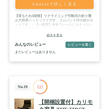
Amazonで詳しく見る
【背もたれ6段階】リクライニング可動式の折り畳
み式簡易ベッドソファです。ゴムバンド付の枕がセ
ットです。 / 【一体型】本体フレームにはナイロン
の強い生地を張っていますので、弾力性・耐久性に
もこだわりました。ナイロン張地だけでの、サマー
続きを見る
ベット風でのご使用も可能です。 / 【6段階リクラ
イニング】背もたれリクライニングは、安心の日本
みんなのレビュー
レビューを書く
メーカーギア6段式（手動）です。ウレタン（生
地）クッションの厚みは10㎝、枕部分は13cmと厚み
まだレビューはありません
のある柔らかさです。 / 【持ち運び簡単】折りたた
み式ですので、ご使用にならない時の収納や持ち運
びにも便利です。また床を傷付けないように、プラ
ステックキャップ付。 / 【サイズ】本体：幅60cm×
奥行150～190cm×高さ25～78cm ◆材質：表地：ポリ
エステル100％、裏地：ポリエステル100％、本体：
スチールパイプ、クッション材：ウレタンチップ ◆
60
重量：チェア本体：約5kg、総重量：約9kg(梱包材
No.19
等含む) ◆梱包サイズ：64×29×84ｃｍ ◆耐荷重：約
90kg
【開梱設置付】カリモ