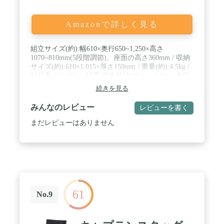
Amazonで詳しく見る
組立サイズ(約):幅610×奥行650~1,250×高さ
1070~810mm(5段階調節)、座面の高さ360mm / 収納
サイズ(約):610×1,015×厚さ150mm / 重量(約):4.5kg /
耐荷重(約):80kg / 材質:構造部材:アルミニウム(表面
加工:アルマイト)、張り材:ポリエステル、クッショ
続きを見る
ン材:ウレタンフォーム、ひじ掛け部:ポリプロピレ
ン / 原産国:中国
みんなのレビュー
レビューを書く
まだレビューはありません
61
No.9