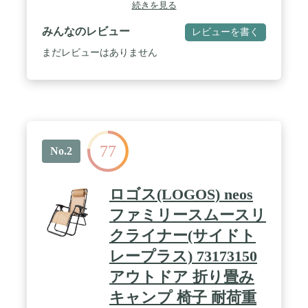
ても人気です。 / 【通気性の良いシート】メッシュ
続きを見る
素材のシートは通気性抜群で、長時間くつろいでも
蒸れにくく、暑い季節でも快適です。 水濡れに強
みんなのレビュー
レビューを書く
いPVC素材なのでお手入れも簡単です。 / 【最上の
座り心地】シートとフレームは伸縮性のあるエラス
まだレビューはありません
ティックコードで固定されており、荷重を柔らかく
分散して体を優しく包み込み、最上の座り心地を提
供します。 / 【広い座面設計】幅約46cm/座面高約
50cmのサイズで上半身がしっかり受け止められ快適
な座り心地が得られます。(耐荷重:約100kg) / 【3秒
セットアップ】パッと開くだけの簡単セットアッ
プ。持ち運びに便利なハンドル付きで、収納時はコ
77
ンパクトに折り畳めるので保管場所をとりません。
No.2
/ 【リクライニング】 アームレスト部分にあるロ
ックレバーでお好みの角度にリクライニング可能で
す。 ロックレバーは座ったまま調整できます。
ロゴス(LOGOS) neos
【フットレスト】 リクライニングと連動してフッ
トレストがせり上がるので、リラックス感をより増
ファミリースムースリ
大させます。 【ヘッドレスト】頭部から腰部ま
クライナー(サイドト
で、お好みの位置に移動できるヘッドレストを装
備。身長に合わせて快適なポジションが選べま
レープラス) 73173150
す。 / 【材質】シートにはPVC加工ポリエステ
ル素材を採用しているため、汚れや水濡れに強く、
アウトドア 折り畳み
お手入れも簡単です。フレームには丈夫なスチール
キャンプ 椅子 耐荷重
素材を採用しています。 / 【サイズ】使用時:約