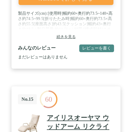
製品サイズ(cm):[使用時]幅約60×奥行約73.5~140×高
さ約74.5~99.5[折りたたみ時]幅約60×奥行約73.5×高
さ約55.5[座面高さ]約43.5[クッション]幅約43×奥行
き約18.5 / 製品質量:約11.5kg / 材質:[構成部材]スチ
ール、積層材[表面加工]ウレタン樹脂塗装[張り材]
続きを見る
ポリエステル100%[クッション材]ウレタンフォーム
/ 最大適応体重:約90kg(※測定値であり保証値ではあ
みんなのレビュー
レビューを書く
りません。) / 付属品:クッション
まだレビューはありません
60
No.15
アイリスオーヤマ ウ
ッドアーム リクライ