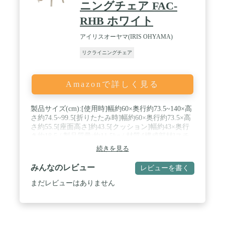
ニングチェア FAC-
RHB ホワイト
アイリスオーヤマ(IRIS OHYAMA)
リクライニングチェア
Amazonで詳しく見る
製品サイズ(cm):[使用時]幅約60×奥行約73.5~140×高
さ約74.5~99.5[折りたたみ時]幅約60×奥行約73.5×高
さ約55.5[座面高さ]約43.5[クッション]幅約43×奥行
き約18.5 / 製品質量:約11.5kg / 材質:[構成部材]スチ
ール、積層材[表面加工]ウレタン樹脂塗装[張り材]
続きを見る
ポリエステル100%[クッション材]ウレタンフォーム
/ 最大適応体重:約90kg(※測定値であり保証値ではあ
みんなのレビュー
レビューを書く
りません。) / 付属品:クッション
まだレビューはありません