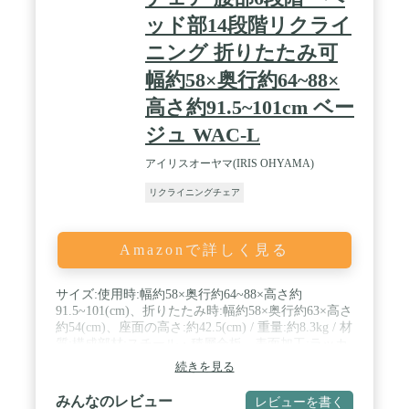
ッド部14段階リクライ
ニング 折りたたみ可
幅約58×奥行約64~88×
高さ約91.5~101cm ベー
ジュ WAC-L
アイリスオーヤマ(IRIS OHYAMA)
リクライニングチェア
Amazonで詳しく見る
サイズ:使用時:幅約58×奥行約64~88×高さ約
91.5~101(cm)、折りたたみ時:幅約58×奥行約63×高さ
約54(cm)、座面の高さ:約42.5(cm) / 重量:約8.3kg / 材
質:構成部材:スチール・積層合板、表面加工:ラッカ
ー塗装、張り材:ポリエステル、クッション材:ウレ
続きを見る
タンフォーム / リクライニング:背もたれ6段階、ヘ
ッドレスト14段階 / お客様組み立て商品
みんなのレビュー
レビューを書く