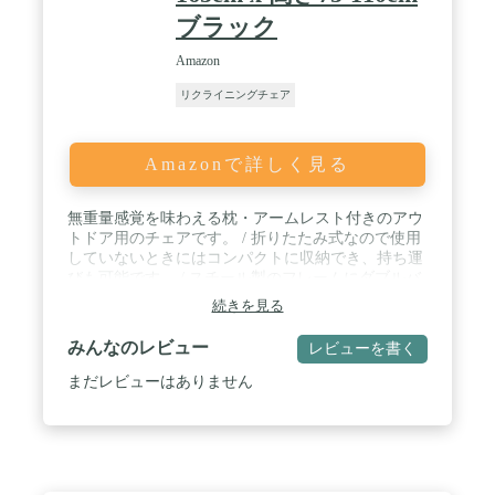
ブラック
Amazon
リクライニングチェア
Amazonで詳しく見る
無重量感覚を味わえる枕・アームレスト付きのアウ
トドア用のチェアです。 / 折りたたみ式なので使用
していないときにはコンパクトに収納でき、持ち運
びも可能です。 / スチール製のフレームにダブルバ
ンジーサポートシステムを採用しており、丈夫な作
続きを見る
りとなっています。 / 座面にはメッシュ生地を使用
しており、通気性がよく、雨風にも強く、快適にお
みんなのレビュー
レビューを書く
過ごしいただけます。 / 耐重:136kg 、サイズ:約90-
165 x 66 x 75-110 cm (奥行 x 幅 x 高さ)。直立状態か
まだレビューはありません
らリクライニング状態まで、お好みの位置に応じて
長さと高さを調節できます。