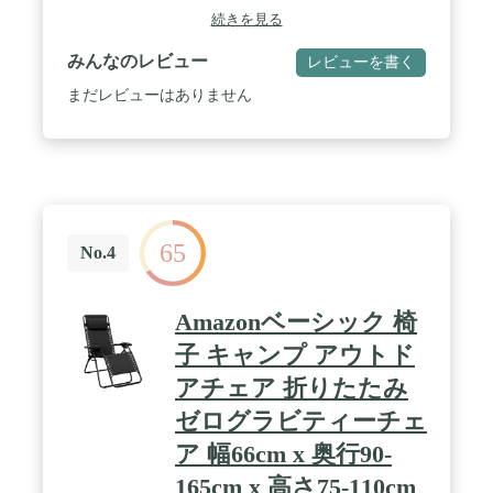
ギア式リクライニング背もたれは、用途に合わせて
続きを見る
角度調節出来ます。座面高は約34～約40cmまでの、
3cm間隔で3段階調節が可能。ボリュームあるヘッド
みんなのレビュー
レビューを書く
レストも、14段階で角度調節が可能です。 / 【サイ
ズ】全体：約幅60×奥行89-140×高さ82-100cm/座
まだレビューはありません
面：約幅46×奥行49cm/座面高：34/37/40cm(3段階高
さ調節)/肘の高さ：約56cm/背もたれ：約幅44×長さ
66cm ※計測する位置や角度により、若干の誤差が
生じる場合があります。 / 【素材】生地：ポリエ
ステル100％/中材：ウレタンフォーム/肘：天然木
(ポプラ) 【カラー】グリーン 【重量】約11.4kg
【耐荷重】約100㎏ 【生産国】中国製 / 【仕様】座
65
面：高さ調節(3段階)/頭部：ヘッドレストリクライ
No.4
ニング(14段階)/背面：ギア式リクライニング(6段
階)/脚部：オットマン長さ調節＆リクライニング(14
段階) 【組立】完成品(組立不要) / 【ギフトに最
Amazonベーシック 椅
適】贈り物におすすめの商品です。父の日/母の日/
敬老の日/ご結婚/ご出産/お引越し/ご入学/ご就職/ご
子 キャンプ アウトド
新築/リフォーム/お中元/お歳暮などのお祝い・贈り
アチェア 折りたたみ
物として。
ゼログラビティーチェ
ア 幅66cm x 奥行90-
165cm x 高さ75-110cm