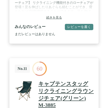
ーチェア】 リクライニング機能付きのローチェアが
登場！足を伸ばしたりあぐらも組むことができ、背
もたれは3段階調節することができます。足を伸ば
してリクライニング... 至福の時間を楽しむことがで
続きを見る
きます。 / ✅【好みやシーン別に角度が変えられ
る！3段階の角度調節】 チェアの背もたれは3段階調
みんなのレビュー
レビューを書く
節することができ、お好みやシーン別に合わせられ
ます。チェアにはクッション性のあるヘッドレスト
まだレビューはありません
と、ナチュラルな木製のアームレストがあるので、
体を預けるようにリラックスできます。 / ✅【チカ
ラ要らず！とっても簡単！リクライニング調節】 背
もたれの角度調節は座ったままでカンタン操作。ア
ームレストを持ち上げてシャフトをお好みの窪みに
はめて角度調節をします。 ✅【設置/撤収の時間も
省ける！広げるだけのラクラク組み立て】 背もたれ
60
と座面を持って広げるだけで、簡単にセッティング
No.11
できます。設営や撤収の時間短縮にもなります。 /
✅【商品詳細】 ■サイズ：使用時(1段目)：(約)幅
61cm×奥行66cm×高さ77cm.使用時(2段目)：(約)幅
キャプテンスタッグ
61cm×奥行74cm×高さ72cm.使用時(3段目)：(約)幅
61cm×奥行90cm×高さ58cm.収納時：(約)幅62cm×奥
リクライニングラウン
行10cm×高さ69cm■材質：シート : ポリエステル
ジチェア(グリーン)
100％/フレーム : スチール/アーム : ブナ材■重量：
(約)5.8kg■耐荷重：100kg■セット内容：チェア本体
M-3885
×1、収納バッグ×1、取扱説明書(日本語)×1※商品