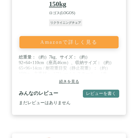
920×690×1100(h)mm/使用時(最大):約
150kg
1660×690×760(h)mm/収納時:約140×690×900(h)mm/重
量:約8.8kg / 【仕様】座面幅:約460mm/座面高:約
ロゴス(LOGOS)
500mm/耐荷重:約100kg
リクライニングチェア
Amazonで詳しく見る
総重量：（約）7kg、サイズ：（約）
92×64×110cm（座高46cm）、収納サイズ：（約）
65×96×14cm / 耐荷重目安（静止荷重）：（約）
150kg、主素材：［フレーム］スチール、［生
地］テスリンメッシュ / 背もたれは無段階で調整が
続きを見る
可能。お好みの角度でゆったり寛ぐことができます
/ 耐候性・耐水性に優れたテスリンメッシュ製シー
みんなのレビュー
レビューを書く
ト / 折りたたみ収納。着脱式サイドトレー付。
まだレビューはありません