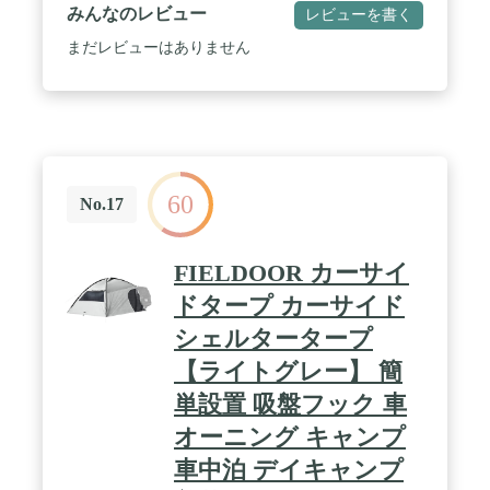
所要時間は(約)15秒！タープを広げてロープを引く
みんなのレビュー
レビューを書く
だけなので女性にも◎設営時間を省きたい方にもピ
ッタリです。 / ✅【レバーを下ろして固定するだ
まだレビューはありません
け？ 取り付けカンタンな吸盤フック！】 吸盤フッ
クが付属しているので取り付けカンタン！車に設置
する時は取り付けたい箇所に吸盤を付け、レバーを
下ろすだけなのでラクラクです。 ✅【車のサイズに
合わせて、吸盤フックの位置を変えられる！】 カー
サイドタープの吸盤フック用のハトメは車のサイズ
に合わせて3か所あります。幅140cm/160cm/180cmか
60
ら選べます。 / ✅【別売りのテントポールでキャノ
No.17
ピーとして テントポールでレイアウトを楽しむ！】
別売りのテントポールでキャノピー使用が可能。テ
ントポールでタープを跳ね上げることで、広々とス
FIELDOOR カーサイ
ペースを使うことができます。また、カーサイドタ
ープのみで使用もできます。 ✅【UVカット＆耐水
ドタープ カーサイド
圧1,500mm以上 アウトドアに安心の機能性】 日本
シェルタータープ
国内で品質試験を実施しており、 テントの耐水圧は
1,500mm以上。 紫外線から守るUVカットコーティ
【ライトグレー】 簡
ングで、 紫外線保護指数は最上ランクのUPF50＋の
評価。※耐水圧の目安として、一般的な強い雨が
単設置 吸盤フック 車
1,500mmと言われています。 / ✅【商品詳細/ワンタ
オーニング キャンプ
ッチカーサイドタープ】 ■サイズ：本体サイズ :
(約)230cm×280cm・収納時 : (約)87cm×13cm×13cm■
車中泊 デイキャンプ
材質：・生地 : ポリエステル・フレームポール : グ