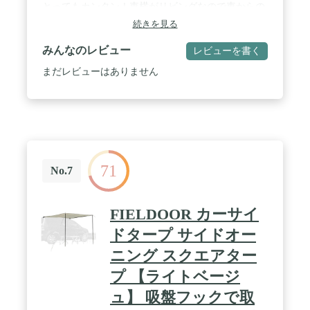
とってもカンタン！車横がリビングなので車からの
荷物の出し入れがラクラク！荷物は車に積みっぱな
続きを見る
し、という事も可能です。 / 【レイアウトはシーン
や車種に合わせていろいろ。】 テント泊・デイキャ
みんなのレビュー
レビューを書く
ンプ・車中泊などにオススメです。 / 【車のサイズ
に合わせて、吸盤フックの位置を変えられる！】 カ
まだレビューはありません
ーサイドタープの吸盤フック用のハトメは車のサイ
ズに合わせて3か所あります。幅140cm/160cm/180cm
から選べます。 / 【カーサイドタープ】 サイズ 本
体サイズ : (約)250cm×350cm 収納時 :
(約)55cm×13cm×13cm 重量 (約)2.2kg 材質 ・生地 :
ポリエステル ・ポール : グラスファイバー 耐水圧
1,500mm以上 付属品 ・タープ×1 ・ポール×2 ・吸盤
71
フック×2 ・ペグ×4 ・ロープ×4 ・専用収納バッグ×1
No.7
・取扱説明書(日本語) / ※商品は、モニターによっ
て色合いが異なって見える場合があります。 ※仕
様・デザインは改良のため予告なく変更することが
FIELDOOR カーサイ
あります。
ドタープ サイドオー
ニング スクエアター
プ 【ライトベージ
ュ】 吸盤フックで取