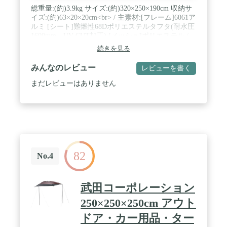
総重量:(約)3.9kg サイズ:(約)320×250×190cm 収納サ
イズ:(約)63×20×20cm<br> / 主素材:[フレーム]6061ア
ルミ [シート]難燃性68Dポリエステルタフタ(耐水圧
1600mm、UV-CUT加工) [メッシュ]ポリエステル /
車体連結時、三方向から出入り可能。 / 車体連結用
続きを見る
吸盤ジョイント付き。(2個) / 当製品は吸盤ジョイン
トを使用して車体と連結いたします。吸盤ジョイン
みんなのレビュー
レビューを書く
ト間の幅は約180cmとなります。
まだレビューはありません
82
No.4
武田コーポレーション
250×250×250cm アウト
ドア・カー用品・ター