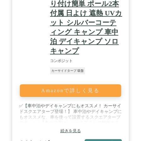
り付け簡単 ポール2本
付属 日よけ 遮熱 UVカ
ット シルバーコーテ
ィング キャンプ 車中
泊 デイキャンプ ソロ
キャンプ
コンポジット
カーサイドタープ 吸盤
Amazonで詳しく見る
✅【車中泊やデイキャンプにもオススメ！ カーサイ
ドスクエアタープ登場！】 車中泊やデイキャンプに
もオススメな、車を使って設置するスクエアタープ
です。 / ✅【車の設置はレバーを下ろして固定する
だけ！ 取り付けカンタンな吸盤フック】 吸盤フッ
続きを見る
ク付きで取り付けカンタン！車の取り付けたい箇所
に吸盤を付け、レバーを下ろすだけなのでラクラク