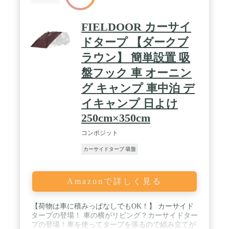
FIELDOOR カーサイ
ドタープ 【ダークブ
ラウン】 簡単設置 吸
盤フック 車 オーニン
グ キャンプ 車中泊 デ
イキャンプ 日よけ
250cm×350cm
コンポジット
カーサイドタープ 吸盤
Amazonで詳しく見る
【荷物は車に積みっぱなしでもOK！】 カーサイド
タープの登場！ 車の横がリビング？カーサイドター
プの登場！車を使ってタープを張るので組み立てが