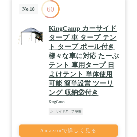
ズ：本体サイズ : (約)330cm×350cm、収納時 :
60
(約)63cm×18cm×18cm 材質：・生地 : ポリエステ
No.18
ル・ポール : グラスファイバー 重量：(約)5kg、耐
水圧：1,500mm以上 付属品：・タープ×1・ポール
×2・吸盤フック×4・ペグ×9・ロープ×2・専用収納バ
KingCamp カーサイド
ッグ×1・取扱説明書(日本語) / [こんな商品をお探し
の方に] カーサイドオーニング カーサイドオーニン
タープ 車 タープ テン
グタープ カーサイドオーニングテント カーサイド
ト タープ ポール付き
オーニング カーサイドスクリーン 耐久性 カーサイ
ドシェルター カーサイドシェルター カーサイドタ
様々な車に対応 たーぷ
ープ
テント 車用タープ 日
よけテント 単体使用
可能 簡単設営 ツーリ
ング 収納袋付き
KingCamp
カーサイドタープ 吸盤
Amazonで詳しく見る