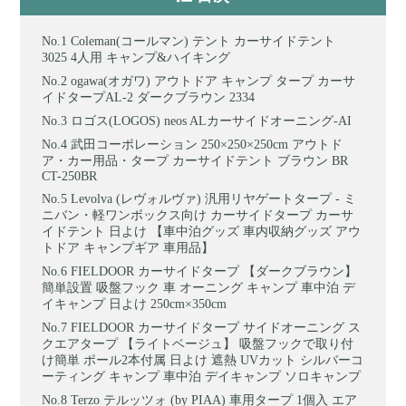
Coleman(コールマン) テント カーサイドテント
3025 4人用 キャンプ&ハイキング
ogawa(オガワ) アウトドア キャンプ タープ カーサ
イドタープAL-2 ダークブラウン 2334
ロゴス(LOGOS) neos ALカーサイドオーニング-AI
武田コーポレーション 250×250×250cm アウトド
ア・カー用品・タープ カーサイドテント ブラウン BR
CT-250BR
Levolva (レヴォルヴァ) 汎用リヤゲートタープ - ミ
ニバン・軽ワンボックス向け カーサイドタープ カーサ
イドテント 日よけ 【車中泊グッズ 車内収納グッズ アウ
トドア キャンプギア 車用品】
FIELDOOR カーサイドタープ 【ダークブラウン】
簡単設置 吸盤フック 車 オーニング キャンプ 車中泊 デ
イキャンプ 日よけ 250cm×350cm
FIELDOOR カーサイドタープ サイドオーニング ス
クエアタープ 【ライトベージュ】 吸盤フックで取り付
け簡単 ポール2本付属 日よけ 遮熱 UVカット シルバーコ
ーティング キャンプ 車中泊 デイキャンプ ソロキャンプ
Terzo テルッツォ (by PIAA) 車用タープ 1個入 エア