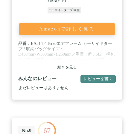
PIAA(ピア)
チバック ハッチバックテント フリーサイト ポール
付きタープ ルーフテント ルーフトップテント 屋外
カーサイドタープ 吸盤
吸盤 吸盤フック 固定 使える 自作 車 車中泊 車用 取
り付け 側面 張り方 背面 連結 連結タープ Pキャン
オートキャンプ場 アウトドア アウトドア用品 キャ
Amazonで詳しく見る
ンプ キャンプ用品 キャンプ道具 Fieldoor フィール
ドア おしゃれ かんたん 初心者 ビギナー 道具 プラ
イバシー 着替え 休憩 アウトドアグッズ フィールド
品番：EA314／Terzoエアフレーム カーサイドター
ギア アクセサリー レジャー 山 海 ビーチ 公園 バー
プ / 収納バッグサイズ：
ベキュー BBQ クラブ活動 部活動 お花見 キャンピ
D450mm×W300mm×H250mm／重量：約5.5㎏（梱包
ング グランピング
サイズ：D240mm×W420mm×H280mm） / 素材：ポ
リエステル （UVカット加工／難燃素材） / 撥水加
続きを見る
工シート／耐水圧：3,000mm / 内容品：タープ本体
×1式／エア ポンプ×1セット／ペグ17本／ロープ
みんなのレビュー
レビューを書く
（本体ロープ3.5m×2本、2.5m×4本、付属ロープ
2m×2本）／補修キット×１セット
まだレビューはありません
67
No.9