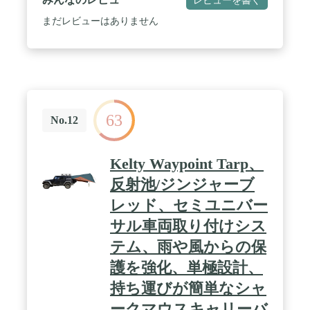
✅【取り付けカンタンな吸盤フック】 吸盤フックが
付属しているので取り付けカンタン！車に設置する
まだレビューはありません
時は取り付けたい箇所に吸盤を付け、レバーを下ろ
すだけなのでラクラクです。 ✅【自立させてシェル
ターとしても】 別売りのテントポールを使用するこ
とで、カーサイドシェルタータープの自立が可能。
車が入れないエリアでのキャンプや、ピクニックの
時などにもオススメです。 / ✅【商品詳細】 サイ
ズ：本体サイズ : (約)330cm×350cm、収納時 :
63
(約)63cm×18cm×18cm 材質：・生地 : ポリエステ
No.12
ル・ポール : グラスファイバー 重量：(約)5kg、耐
水圧：1,500mm以上 付属品：・タープ×1・ポール
×2・吸盤フック×4・ペグ×9・ロープ×2・専用収納バ
Kelty Waypoint Tarp、
ッグ×1・取扱説明書(日本語) / [こんな商品をお探し
の方に] カーサイドオーニング カーサイドオーニン
反射池/ジンジャーブ
グタープ カーサイドオーニングテント カーサイド
レッド、セミユニバー
オーニング カーサイドスクリーン 耐久性 カーサイ
ドシェルター カーサイドシェルター カーサイドタ
サル車両取り付けシス
ープ
テム、雨や風からの保
護を強化、単極設計、
持ち運びが簡単なシャ
ークマウスキャリーバ