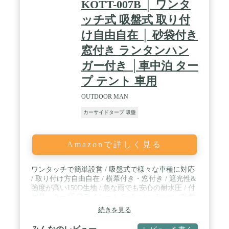
KOTT-007B │ ワンタ
ッチ式 吸盤式 取り付
け自由自在 │ 砂袋付き
窓付き ランタンハン
ガー付き │車中泊 ター
プ テント 車用
OUTDOOR MAN
カーサイドタープ 吸盤
Amazonで詳しく見る
ワンタッチで簡単設営 / 吸盤式で様々な車種に対応
/ 取り付け方自由自在 / 横幕付き・窓付き / 遮光性&
強度が高い150D生地 / 急な雨でも安心の耐水圧 / 付
属品：タープ フライシート Sucker attachment（吸盤
式取り付け）×2・キャノピーポール×2・ペグ×12.・
続きを見る
ロープ×2・砂袋×2・収納袋（ペグ・ロープ用）・収
納バンド×2・収納バッグ / ※砂袋は本体に装着され