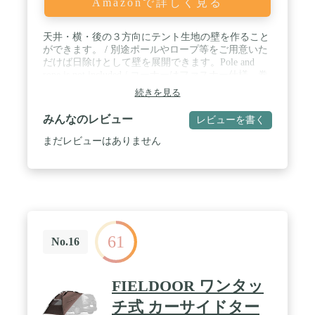
Amazonで詳しく見る
天井・横・後の３方向にテント生地の壁を作ること
ができます。 / 別途ポールやロープ等をご用意いた
だけば日除けとして壁を展開できます。Pole and
rope is not included / コーナーはファスナー仕様。巻
き上げて固定するバンド付き。 / 天井幅140cm、天
続きを見る
井奥行170cm、壁高180cm、重量1.4kg / ※車体に密
着する仕様となっております。車体に擦れや汚れを
みんなのレビュー
レビューを書く
発生させる可能性が有ります。予めご了承の上でご
使用ください。使用によって生じた損害であっても
まだレビューはありません
一切責任を負えませんので状況・条件等をよくご確
認の上でご使用をお願いいたします。
61
No.16
FIELDOOR ワンタッ
チ式 カーサイドター