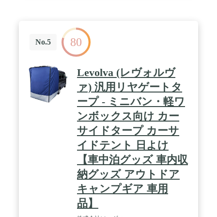
80
No.5
Levolva (レヴォルヴ
ァ) 汎用リヤゲートタ
ープ - ミニバン・軽ワ
ンボックス向け カー
サイドタープ カーサ
イドテント 日よけ
【車中泊グッズ 車内収
納グッズ アウトドア
キャンプギア 車用
品】