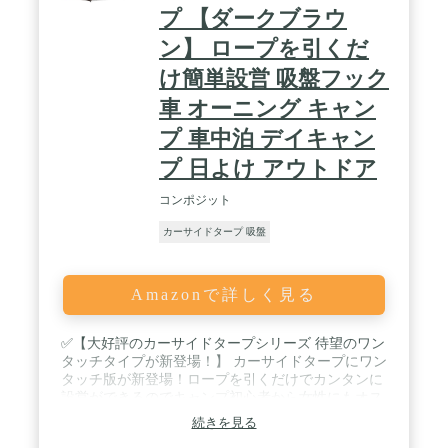
プ 【ダークブラウ
ン】 ロープを引くだ
け簡単設営 吸盤フック
車 オーニング キャン
プ 車中泊 デイキャン
プ 日よけ アウトドア
コンポジット
カーサイドタープ 吸盤
Amazonで詳しく見る
✅【大好評のカーサイドタープシリーズ 待望のワン
タッチタイプが新登場！】 カーサイドタープにワン
タッチ版が新登場！ロープを引くだけでカンタンに
設営ができるのでキャンプ初心者から女性にもオス
スメです。 ✅【キャンプ初心者や女子キャンプに
続きを見る
も！ (約)15秒で簡単に組み立て可能！】 組み立ての