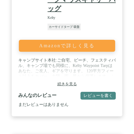
ッグ
Kelty
カーサイドタープ 吸盤
Amazonで詳しく見る
キャンプサイト本社:ご自宅、ビーチ、フェスティバ
ル、キャンプ場でも同様に、Kelty Waypoint Tarpは
あなた、ご友人、ギアを守ります。 120平方フィー
ト以上をカバー。太陽、雨、風から保護します。 /
テールゲートMVP:天気の良いファンにならない
続きを見る
で、代わりに天気に備えましょう。 ウェイポイント
タープを武器庫に入れれば、過酷な状況でも食べ
みんなのレビュー
レビューを書く
物、飲み物、乱暴さを保つことができます。 / セミ
ユニバーサル車両マウント:ルーフラック、テールゲ
まだレビューはありません
ート、トランクアタッチメントポイントで、ほとん
どのカーキャンプ車に簡単に取り付けられます。 広
い玄関で、お祝いや景色を見るのに十分なスペース
があります。 / 堅牢な素材:65Dポリエステルボデ
ィ、高摩耗ゾーンのデュアルファブリック層。 / 内