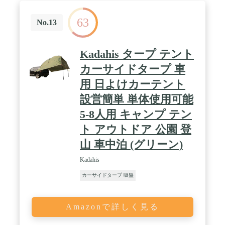
容:スチールポール1本、頑丈なスチールステーク、
ガイライン、ルーフラック取り付け用のセカンダリ
63
ーストラップ、シャークマウスキャリーダッフルバ
No.13
ッグ。
Kadahis タープ テント
カーサイドタープ 車
用 日よけカーテント
設営簡単 単体使用可能
5-8人用 キャンプ テン
ト アウトドア 公園 登
山 車中泊 (グリーン)
Kadahis
カーサイドタープ 吸盤
Amazonで詳しく見る