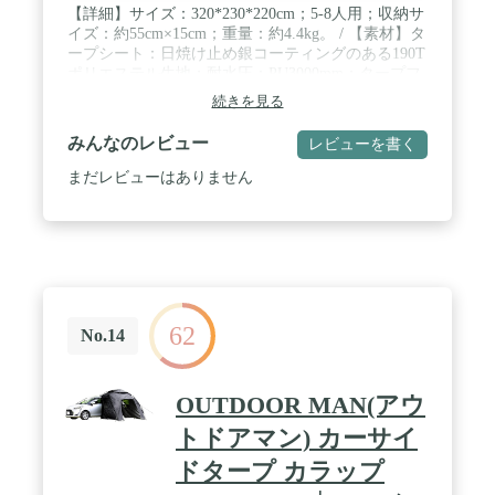
【詳細】サイズ：320*230*220cm；5-8人用；収納サ
イズ：約55cm×15cm；重量：約4.4kg。 / 【素材】タ
ープシート：日焼け止め銀コーティングのある190T
ポリエステル生地；耐水圧：PU3000mm；タープフ
レーム：ガラス繊維；タープポール：耐久性に優れ
続きを見る
る鋼管 / 【防水性、遮光遮熱】耐水圧3000 mmの撥
水加工を施したポリエステル生地を使用して、ター
みんなのレビュー
レビューを書く
プ本体もしっかりと縫製されているので縫い目か
ら､結構な雨でも雨漏りすることなく快適です。優
まだレビューはありません
れたUVカット、真夏の暑さ、紫外線から守りま
す。 / 【設営簡単】簡単にカーサイドに設置しても
っと安定です。初心者でも簡単に組み立てるキャン
プタープです。シートを広げて、フレームで固定し
て、車もしくは近くの木などに縛って、簡単に設営
できます。 / 【多用途】 自動車、SUVからミニバン
まで幅広く使えるカーサイドタープです。 後方はリ
62
アゲートを開けてサイドにタープを設置する事で広
No.14
い面積でアウトドアを満喫する事が出来ます。 車側
と連結してカーサイドリビングとしても使用できま
す。タープとして、キャンプ用、登山用、海辺用、
OUTDOOR MAN(アウ
野外活動用、天台用、駐車場用、様々なところで利
用できます。圧迫感のない、新構造で広い面積を確
トドアマン) カーサイ
保した軽量タープです、5～8人に対応するスタンダ
ドタープ カラップ
ードなサイズです。