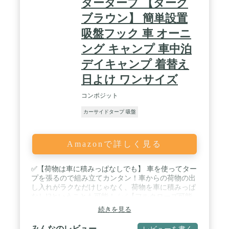
タータープ 【ダーク
ブラウン】 簡単設置
吸盤フック 車 オーニ
ング キャンプ 車中泊
デイキャンプ 着替え
日よけ ワンサイズ
コンポジット
カーサイドタープ 吸盤
Amazonで詳しく見る
✅【荷物は車に積みっぱなしでも】 車を使ってター
プを張るので組み立てカンタン！車からの荷物の出
し入れがラクなだけじゃなく、荷物を車に積みっぱ
なし!?ということも可能！ / ✅【フルクローズ可能
なシェルター型】 出入口をメッシュ面にして使用し
続きを見る
たり、両サイドを巻き上げてオープンに使用も可
能。環境に合わせてレイアウトを楽しめます。 /
みんなのレビュー
レビューを書く