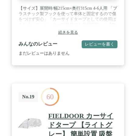
【サイズ】展開時/幅215cm×奥行315cm 4-6人用 「プ
ラスチック製フックを使って車体と固定するので傷
をつけず安心」「カーサイドタープとしての使用は
もちろんのこと、タープ単体でも使用可能」 / 【突
風でも飛ばされない安全性】車両には強力なプラス
続きを見る
チック製フックで固定して、地面には市販の「ペ
グ」で固定します。オートキャンプ場などでは近く
みんなのレビュー
レビューを書く
の木に縛って使用する場合もあります。 / 【様々な
車に設置可能】 軽自動車からミニバンまで幅広くカ
まだレビューはありません
ーサイドタープを設置する為に適切な長さとなって
おります。 後方はリアゲートを開けてサイドにター
プを設置する事で広い面積でアウトドアを満喫する
事が出来ます。 車側と連結しカーサイドリビングと
して使用できます。 / 【材質】150Dオックスフォー
ド製、耐水圧2000mm 付属品：ペグ×8、固定ヒモ
×4、専用収納バッグ 収納時：66×20×20cm 重
60
量：約6.2kg 耐水圧2000mmの高耐水加工を施した
No.19
PU生地を使用したタープテント。 急な天候の変化
にも慌てない！小雨程度なら問題なく使用できる防
水性能です。 / 【安心保証】弊社出荷の商品は安心
FIELDOOR カーサイ
保証付き、もし商品が不具合発生してご希望に外れ
てしまうことがあったら、いつもで連絡ください、
ドタープ 【ライトグ
誠心誠意を持って対応致します。
レー】 簡単設置 吸盤