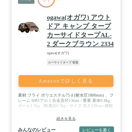
ogawa(オガワ) アウト
ドア キャンプ タープ
カーサイドタープAL-
2 ダークブラウン 2334
ogawa(オガワ)
カーサイドタープ 吸盤
Amazonで詳しく見る
素材:フライ ポリエステル75ｄ(耐水圧1800mm) 、フ
レーム 6061アルミ合金直径13mm / 重量:幕体0.8kg、
ポール1.2kg、附属品0.3kg / サイズ:高さ220cm×横幅
170(上部)~250cm(下部),収納サイ
ズ:53cm×13cm×13cm / 付属品:吸盤フック2個、アン
続きを見る
カーバック2個、ピン、収納袋 / 発売年・モデルイ
ヤー: 2021 / 部門名: ユニセックス大人
みんなのレビュー
レビューを書く