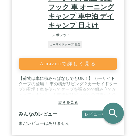
フック 車 オーニング
キャンプ 車中泊 デイ
キャンプ 日よけ
コンポジット
カーサイドタープ 吸盤
Amazonで詳しく見る
【荷物は車に積みっぱなしでもOK！】 カーサイド
タープの登場！ 車の横がリビング？カーサイドター
プの登場！車を使ってタープを張るので組み立てが
とってもカンタン！車横がリビングなので車からの
荷物の出し入れがラクラク！荷物は車に積みっぱな
続きを見る
し、という事も可能です。 / 【レイアウトはシーン
search
や車種に合わせていろいろ。】 テント泊・デイキャ
みんなのレビュー
レビューを書く
ンプ・車中泊などにオススメです。 / 【車のサイズ
に合わせて、吸盤フックの位置を変えられる！】 カ
まだレビューはありません
ーサイドタープの吸盤フック用のハトメは車のサイ
ズに合わせて3か所あります。幅140cm/160cm/180cm