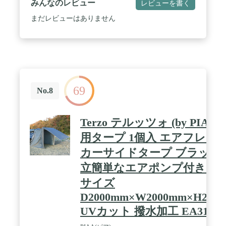
みんなのレビュー
レビューを書く
です。 / ✅【車のサイズに合わせて吸盤フックの位
置を変えられる！】 タープの吸盤フック用のハトメ
まだレビューはありません
は車のサイズに合わせて4か所あります。幅
200/180/160/140cmから選べます。 ✅【別売りの2m
タープテント用サイドシートで拡張！用途に合わせ
てレイアウト】 別売りの2mタープテントのサイド
シートを設置でき、用途に合わせた様々なレイアウ
トが可能。 / ✅【商品詳細】 ■サイズ：本体サイズ :
(約)200cm×200cm/ポール連結時 : (約)直径
69
1.6cm×165cm(有効長 : (約)160cm)/収納時 :
No.8
(約)64cm×15cm×15cm■材質：生地 : ポリエステル/ポ
ール : スチール■重量：(約)1.9kg■耐水圧：2,000mm
以上■付属品：・タープ×1・テントポール×2・吸盤
Terzo テルッツォ (by PIAA)
フック×2・ペグ×2・ロープ×2・専用収納バッグ×1・
取扱説明書(日本語)■※商品は、モニターによって色
用タープ 1個入 エアフレー
合いが異なって見える場合があります。 また、仕
カーサイドタープ ブラック 
様・デザインは改良のため予告なく変更することが
あります。 / [こんな商品をお探しの方に] カーサイ
立簡単なエアポンプ付き 設
ドオーニング カーサイドオーニングタープ カーサ
イドオーニングテント カーサイドオーニング カー
サイズ
サイドスクリーン 耐久性 カーサイドシェルター カ
D2000mm×W2000mm×H210
ーサイドシェルター カーサイドタープ カーサイド
タープ張り方 カーサイドテント カーサイドリビン
UVカット 撥水加工 EA314
グ カーテント サイドオーニング サイドタープ テン
トオーニング テント設営 パーキングキャンプ ハッ