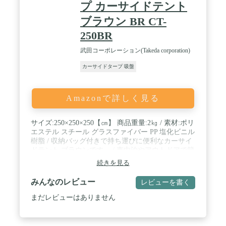
プ カーサイドテント
ブラウン BR CT-
250BR
武田コーポレーション(Takeda corporation)
カーサイドタープ 吸盤
Amazonで詳しく見る
サイズ:250×250×250【㎝】 商品重量:2㎏ / 素材:ポリ
エステル スチール グラスファイバー PP 塩化ビニル
樹脂 / 収納バッグ付きで持ち運びに便利なカーサイ
ドテント ブラウンです。 / 車中泊やアウトドアで簡
単に広々とした居住空間が確保できます。 / 角度調
続きを見る
節可能な真空強力吸盤と4ｍの飛び防止ロープ付き
で安心♪ / 部門名:ユニセックス・ユース
みんなのレビュー
レビューを書く
まだレビューはありません