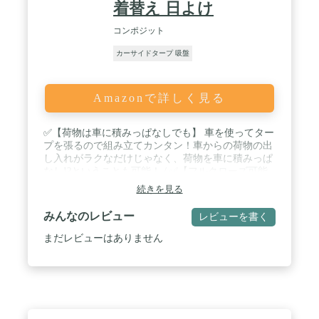
ラスファイバー■重量：(約)2.2kg■耐水圧：1,500mm
着替え 日よけ
以上■付属品：・タープ×1・吸盤フック×2・ペグ
×4・ロープ×4・専用収納バッグ×1・取扱説明書(日
コンポジット
本語)■※商品は、モニターによって色合いが異なっ
カーサイドタープ 吸盤
て見える場合があります。 また、仕様・デザインは
改良のため予告なく変更することがあります。 / [こ
んな商品をお探しの方に] カーサイドオーニング カ
ーサイドオーニングタープ カーサイドオーニングテ
Amazonで詳しく見る
ント カーサイドオーニング カーサイドスクリーン
耐久性 カーサイドシェルター カーサイドシェルタ
ー カーサイドタープ カーサイドタープ張り方 カー
✅【荷物は車に積みっぱなしでも】 車を使ってター
サイドテント カーサイドリビング カーテント サイ
プを張るので組み立てカンタン！車からの荷物の出
ドオーニング サイドタープ テントオーニング
し入れがラクなだけじゃなく、荷物を車に積みっぱ
なし!?ということも可能！ / ✅【フルクローズ可能
なシェルター型】 出入口をメッシュ面にして使用し
続きを見る
たり、両サイドを巻き上げてオープンに使用も可
能。環境に合わせてレイアウトを楽しめます。 /
みんなのレビュー
レビューを書く
✅【取り付けカンタンな吸盤フック】 吸盤フックが
付属しているので取り付けカンタン！車に設置する
まだレビューはありません
時は取り付けたい箇所に吸盤を付け、レバーを下ろ
すだけなのでラクラクです。 ✅【自立させてシェル
ターとしても】 別売りのテントポールを使用するこ
とで、カーサイドシェルタータープの自立が可能。
車が入れないエリアでのキャンプや、ピクニックの
時などにもオススメです。 / ✅【商品詳細】 サイ