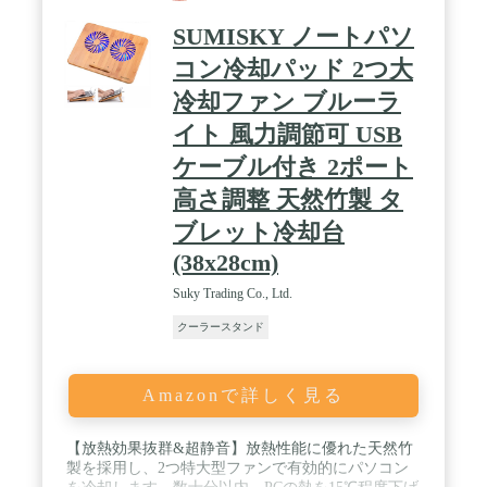
SUMISKY ノートパソ
コン冷却パッド 2つ大
冷却ファン ブルーラ
イト 風力調節可 USB
ケーブル付き 2ポート
高さ調整 天然竹製 タ
ブレット冷却台
(38x28cm)
Suky Trading Co., Ltd.
クーラースタンド
Amazonで詳しく見る
【放熱効果抜群&超静音】放熱性能に優れた天然竹
製を採用し、2つ特大型ファンで有効的にパソコン