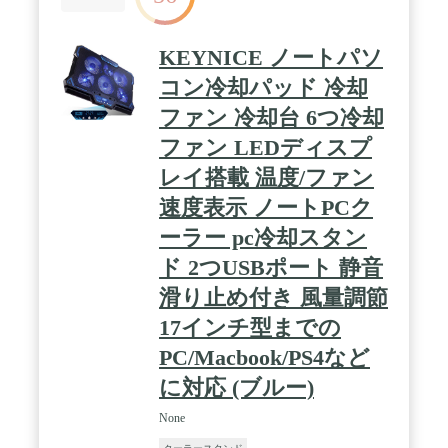
KEYNICE ノートパソ
コン冷却パッド 冷却
ファン 冷却台 6つ冷却
ファン LEDディスプ
レイ搭載 温度/ファン
速度表示 ノートPCク
ーラー pc冷却スタン
ド 2つUSBポート 静音
滑り止め付き 風量調節
17インチ型までの
PC/Macbook/PS4など
に対応 (ブルー)
None