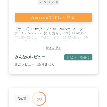
クーラースタンド
Amazonで詳しく見る
【サイズ】LOWタイプ：30×62×18cm TALLタイ
プ：32×55×25cm / 【折り畳みサイズ】LOWタイ
プ：30×62×2cm TALLタイプ：32×55×2cm / 【素
材】・天板：鉄 ・サイド：木 ・収納袋：ポリエス
テル / 【1台6役 使い方はあなた次第】 ・ローテー
続きを見る
ブルとして ・焚き火テーブルとして ・クーラーボ
ックススタンドとして ・ダッチオーブンやケトル置
みんなのレビュー
レビューを書く
きとして ・大型ゴトクとして ・クッカーの水切り
として / 【キャンプサイトを彩るアイアン×ウッド
まだレビューはありません
のコントラスト】木目が美しい天然木と金属の質感
が融合したデザインが、あなたのキャンプ シーンを
盛り上げます。 / 【ソロキャンプからファミリーキ
ャンプまで】ソロキャンプのメインテーブルから、
ファミリーキャンプのサイドテーブルまで幅広いア
ウトドアシーンをカバーします。 / 【優れた対荷重
でラックとしても】対荷重３０kgの安心設計で、ク
56
ーラーボックス スタンドとしても、またその他キャ
No.11
ンプ用品をまとめるラックとしても活躍します。 /
【備考】本製品はキャンプ、アウトドアシーンで使