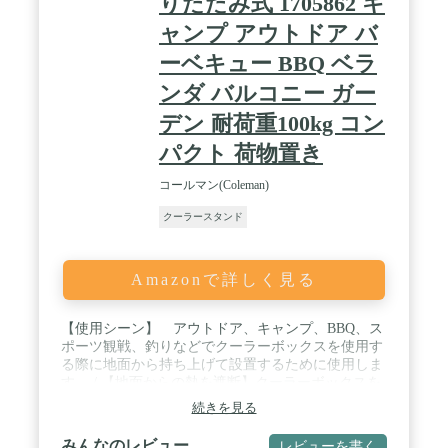
りたたみ式 1705862 キ
ャンプ アウトドア バ
ーベキュー BBQ ベラ
ンダ バルコニー ガー
デン 耐荷重100kg コン
パクト 荷物置き
コールマン(Coleman)
クーラースタンド
Amazonで詳しく見る
【使用シーン】 アウトドア、キャンプ、BBQ、ス
ポーツ観戦、釣りなどでクーラーボックスを使用す
る際に地面から持ち上げて設置するために使用しま
す。 / 【地面からの熱を遮断】クーラーボックスを
地面から離すことで地面からの熱の影響を受けにく
続きを見る
くなり、保冷効果を高めることができます。また、
クーラーボックスの底面が汚れることも防ぎます。
みんなのレビュー
レビューを書く