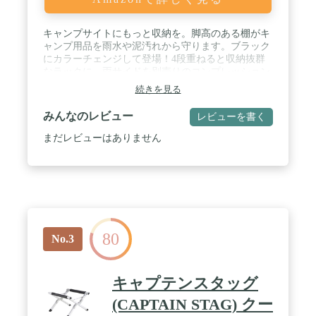
キャンプサイトにもっと収納を。脚高のある棚がキ
ャンプ用品を雨水や泥汚れから守ります。ブラック
にカラーチェンジして登場！4段重ねると収納抜群
なラックに。両サイドを別売りのコンプレッション
ベルト1300で固定すると安定します。組み立ては脚
続きを見る
を広げてツメを天面の格子に引っ掛けるだけ。2段
重ねて棚付きのローテーブルに。 / サイズ（使用
みんなのレビュー
レビューを書く
時）/約60×35×23（高さ）cm サイズ（収納時）/
約60×35×1（厚さ）cm 材 質/鉄・カチオンメッ
まだレビューはありません
キ 重量/約1.7kg 分散耐荷重/約30kg / ※商品
の色、ラベル等仕様に関してはメーカーの都合によ
り、若干の変更になる場合がございますのでご了承
ください。
80
No.3
キャプテンスタッグ
(CAPTAIN STAG) クー