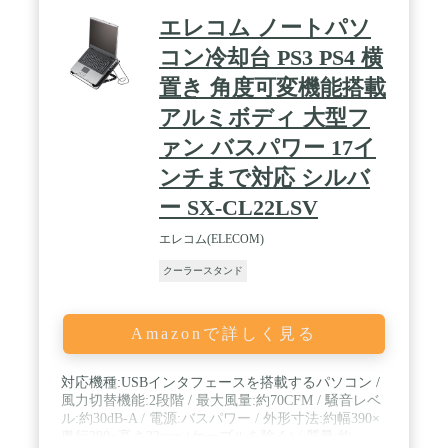
用を想定した商品です。防錆処理を行い、キャンプ
エレコム ノートパソ
用テーブルとしての使用に耐えうる設計ですが、撤
収時、保管時は水分を拭き取り保管ください。 /
コン冷却台 PS3 PS4 横
【その他】天然木使用のため、サイドのウッド部分
置き 角度可変機能搭載
に小傷や木目のムラがある場合がございます。あら
かじめご了承くださいませ。
アルミボディ 大型フ
ァン バスパワー 17イ
ンチまで対応 シルバ
ー SX-CL22LSV
エレコム(ELECOM)
クーラースタンド
Amazonで詳しく見る
対応機種:USBインタフェースを搭載するパソコン /
風力切替機能:2段階 / 最大風量:約70CFM / 騒音レベ
ル:約30dB-A / 電源:バスパワー / 外形寸法:約幅390×
奥行290×高さ33mm (ケーブルを除く) / 質量:約