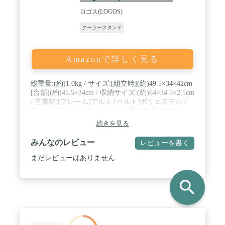
成功は、間違いなく業界のトップに達しました。初
ロゴス(LOGOS)
開発した合金鋼複合パネル+カーボングラフェンコ
ーティングは、超軽量で、タイピング時に揺れるこ
クーラースタンド
とがないだけではなく、放熱効率を165％アップし
ました。中間層のバイオニックシリコンフィルムは
酸化と錆を防止し、最も下の合金鋼コアの耐荷重を
Amazonで詳しく見る
より安定になりました。 / 🌀「2つのUSBポー
ト/RGBカラー雰囲気ライト」冷却ファンに2つの
USBポートと1つのType-Cポートを備えて、USBポ
総重量:(約)1.0kg / サイズ:[組立時](約)49.5×34×42cm
ートはマウス、キーボード、携帯電話などの周辺機
[台部](約)45.5×34cm / 収納サイズ:(約)64×34.5×2.5cm
器を接続して電力を供給することができ、Type-Cポ
/ 主素材:[フレーム]アルミ [ベルト]ポリエステル /
ートはクーラーに電力を供給します。RGBカラーム
フラット収納なのでクーラーと重ねて収納できま
ードライトを搭載し、ユーザー様にクールでカラフ
す。 / 軽量アルミフレーム採用。
続きを見る
ルな雰囲気を演出します。それが不要な場合はライ
トボタンで消灯できます。 / 🌀「5速風量調整/液晶
みんなのレビュー
レビューを書く
画面」ノートパソコン冷却パッドは5速風量調整が
できるので、お使いのコンピュータのサイズ、発熱
まだレビューはありません
状況、作業内容などに応じて調整できます。ニーズ
を満たすだけではなく、不要な電力の浪費を避けま
す。デジタルLCD画面はいつでも風量をコントロー
search
ルすることができ、お客様の使用体験をアップしま
す。 / 🌀「5段階の高さ調節/全サイズ対応」ノート
パソコン冷却パッドは人間工学に基づいて、5段階
の高さ調整により、姿勢に合わせて自由に高さを調
整することができます。首の負担を軽減し、頸椎の