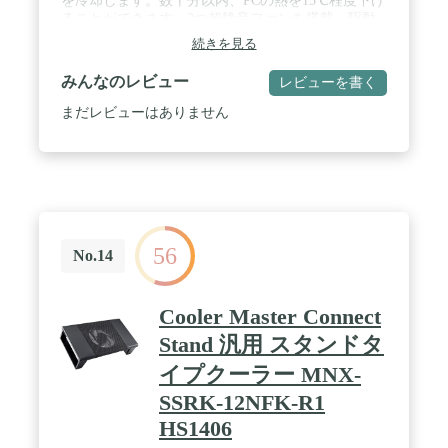
を冷却します。数十分以内、PCの熱を15℃程度下げ
ることができます。2つ超静音ファンを搭載、駆動
音をわずか20dBに抑制。聞こえないほど静かな環境
続きを見る
を提供できます。安心、快適に使用。 / 【風量調節
&ブルーライト】風速調整ボタンで自由に最適風速
みんなのレビュー
レビューを書く
に調整することもできます。2つ冷却ファンの周り
には、ファションなブルーライトが付いているの
まだレビューはありません
で、ファンがオンになっているかどうかをすぐに判
断できます。風速が調整されるように、光の明るさ
も変化します。風速が大きいほど、ブルーライトが
明るくなります。 / 【人間工学デザイン】人間工学
に基づいてスタンドは2つの8°と15°角度調整がで
き、落下防止ストッパーも2つの高さ調節が可能で
す。PC作業時、自分に一番適合な角度に調整でき、
56
目線を高め、姿勢を改善でき、姿勢が正されること
No.14
で、首の痛みや目の疲れを防ぎ、肩凝りや仕事の苦
労も減らし、猫背などを有効に防止できます。 /
【USBポート2口&65cmUSBケーブル付き】2つの
Cooler Master Connect
USBポート付き、コンピュータのUSBポートで給電
Stand 汎用 スタンドタ
されることは便利で、モバイルバッテリー、マウ
ス、キーボードなどのデバイスに給電/使用も可能で
イプクーラー MNX-
す。専用65cmUSBケーブル付きます。USBで繋いで
動かすので、電源がない場所でも安心です。 / 【パ
SSRK-12NFK-R1
ッケージ内容＆品質保障】ノートパソコンスタンド
HS1406
本体、ノートPC落下防止ストッパー*1、65cmUSB