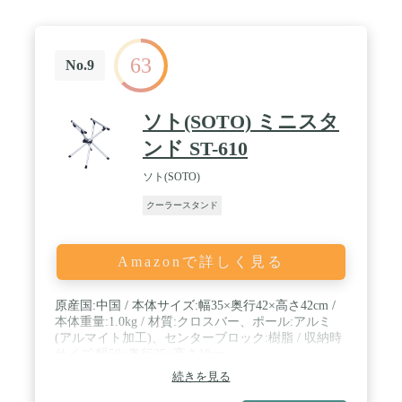
63
No.9
ソト(SOTO) ミニスタ
ンド ST-610
ソト(SOTO)
クーラースタンド
Amazonで詳しく見る
原産国:中国 / 本体サイズ:幅35×奥行42×高さ42cm /
本体重量:1.0kg / 材質:クロスバー、ポール:アルミ
(アルマイト加工)、センターブロック:樹脂 / 収納時
サイズ:幅58×奥行25×高さ10cm
続きを見る