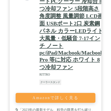
ートPCクーラー 冷却台 8
つ冷却ファン 5段階高さ
角度調整 風量調節 LCD画
面 USBポート2口 炭素鋼
パネル カラーLEDライト
大風量・低騒音 7-17イン
チ ノート
pc/iPad/Macbook/Macbook
Pro 等に対応 ホワイト 8
つ冷却ファン
RITTRO
クーラースタンド
Amazonで詳しく見る
🌀「2023年の最新モデル、科学の限界を打ち破り、