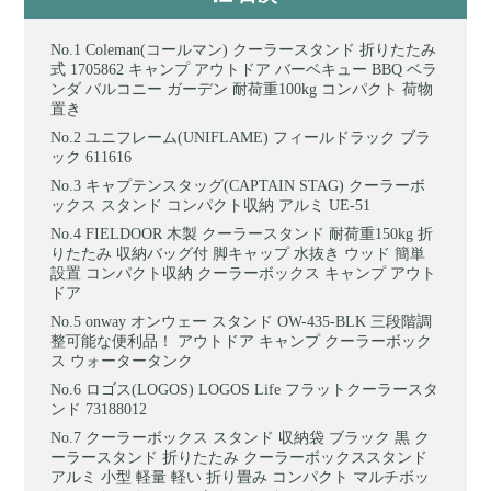
Coleman(コールマン) クーラースタンド 折りたたみ
式 1705862 キャンプ アウトドア バーベキュー BBQ ベラ
ンダ バルコニー ガーデン 耐荷重100kg コンパクト 荷物
置き
ユニフレーム(UNIFLAME) フィールドラック ブラ
ック 611616
キャプテンスタッグ(CAPTAIN STAG) クーラーボ
ックス スタンド コンパクト収納 アルミ UE-51
FIELDOOR 木製 クーラースタンド 耐荷重150kg 折
りたたみ 収納バッグ付 脚キャップ 水抜き ウッド 簡単
設置 コンパクト収納 クーラーボックス キャンプ アウト
ドア
onway オンウェー スタンド OW-435-BLK 三段階調
整可能な便利品！ アウトドア キャンプ クーラーボック
ス ウォータータンク
ロゴス(LOGOS) LOGOS Life フラットクーラースタ
ンド 73188012
クーラーボックス スタンド 収納袋 ブラック 黒 ク
ーラースタンド 折りたたみ クーラーボックススタンド
アルミ 小型 軽量 軽い 折り畳み コンパクト マルチボッ