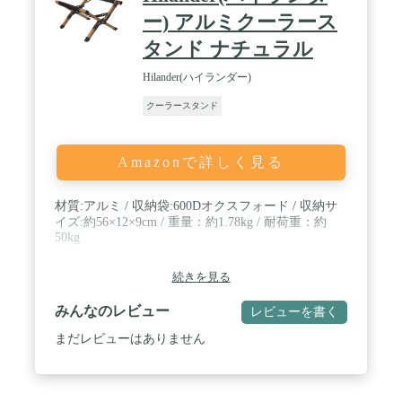
ことがあります。 ・ 色見は、モニター、スマホの
光度、様々な要因でて実物と多少ことなることがざ
ー) アルミクーラース
います。 ・ 物撮り写真は、一部一度使用したもの
タンド ナチュラル
も使っております。
Hilander(ハイランダー)
クーラースタンド
Amazonで詳しく見る
材質:アルミ / 収納袋:600Dオクスフォード / 収納サ
イズ:約56×12×9cm / 重量：約1.78kg / 耐荷重：約
50kg
続きを見る
みんなのレビュー
レビューを書く
まだレビューはありません