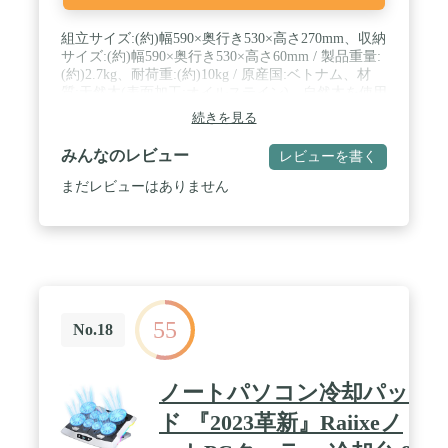
組立サイズ:(約)幅590×奥行き530×高さ270mm、収納
サイズ:(約)幅590×奥行き530×高さ60mm / 製品重量:
(約)2.7kg、耐荷重:(約)10kg / 原産国:ベトナム、材
質:天然木(表面加工:オイルステイン)、自然木を使用
しているため木目の出方は不ぞろいです。ご了承下
続きを見る
さい。 / 試験結果:JIS A 1460:2015 建築用ボード類の
ホルムアルデヒド放散量の試験方法-デシケーター
みんなのレビュー
レビューを書く
法にてホルムアルデヒド濃度は分析機器の検出限界
未満であるため検出できず。 / 注意:表面にオイルス
まだレビューはありません
テイン加工を施しており、開封時臭いがする可能性
がございます。屋外に移動し臭いが収まるまで屋内
に移動しないことをお勧めします。
55
No.18
ノートパソコン冷却パッ
ド 『2023革新』Raiixeノ