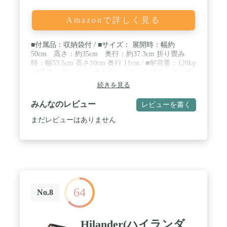
Amazonで詳しく見る
■付属品：収納袋付 / ■サイズ： 展開時：幅約
50cm 高さ：約35cm 奥行：約37.3cm 折り畳み
時：幅53.5cm 高さ10cm 奥行 11cm / ■耐荷重：120kg
/ ■重量： 約1.45kg / ■カラー：マットブラック / ■材
質：アルミフレーム / ◆ショップ安心サービスにつ
続きを見る
いて ≪ご注文後にこんなことで困ったら？ ≫ ・
破損・初期不良・保証などの安心サービスについて
みんなのレビュー
レビューを書く
・商品破損の場合は、運送会社配達事故、初期不良
の可能性があるため、この場合は無償で交換対応を
まだレビューはありません
行います。 ※倉庫からの代品出荷は平日12時分まで
・ショップメールかインスタDMにて ご注文番号/
症状/お写真か動画 添付頂きご連絡ください。最
速、迅速、丁寧に対応します。 / ◆その他 ・ 商品
名のみの販売となります。商品名以外の画像で使っ
ているのはイメージですので商品には含まれませ
ん。 ・ 商品は単品販売のみです。複数掲載されて
64
いてもお届けは1個、商品名記載の個数となりま
No.8
す。 ・ サムネイル画像は、デザイン・サイズ違い
を掲載させて頂く事があります。 ・ 色見はロッ
ト、生産時期、材料の入荷状況により、濃淡が出る
Hilander(ハイランダ