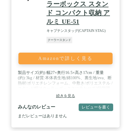
ラーボックス スタン
ド コンパクト収納 ア
ルミ UE-51
キャプテンスタッグ(CAPTAIN STAG)
クーラースタンド
Amazonで詳しく見る
製品サイズ(約):幅27×奥行16.5×高さ17cm / 重量
(約):3kg / 材質:本体表生地/綿100%、裏生地/eva、断
熱材/ポリエチレンフォーム、中敷き/ポリエステル /
スタンド幅はクーラーボックスに合わせて2段階調
節可能。スタンドはスリムな棒状に収納可能。持ち
続きを見る
運びに便利なキャリーバッグ付き。 / 原産国:中国
みんなのレビュー
レビューを書く
まだレビューはありません