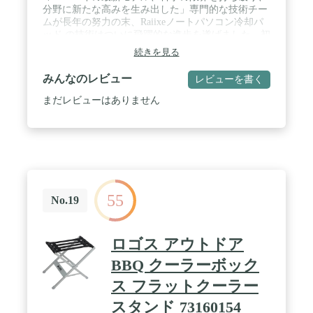
分野に新たな高みを生み出した」専門的な技術チー
ムが長年の努力の末、Raiixeノートパソコン冷却パ
ッド の技術はついに飛躍的な進歩を遂げました。初
研究した8つの超静音強力冷却ファンは、風量が直
続きを見る
接に50％以上増やしました。航空機エンジンの排気
口の設計を模倣して、風を急速に凝集して、高圧の
みんなのレビュー
レビューを書く
気流を形成し、風量出力を強力に出して、表面全体
を覆います。トップレベルの高トルクブラシレスモ
まだレビューはありません
ーターを搭載することで、騒音を大幅に低減し、風
力の低さ、放熱の遅さ、騒音の高さなどの問題を解
決しました。もはやラップトップが長時間に使用、
或いは夏の高温で起こした故障について心配する必
要はなく、同時に、製品の耐用年数を大幅に延ばし
ます。私たちのノートパソコン冷却パッド は間違い
なく最もよい選択です。 / 🌀「8つの冷却ファン+炭
55
素鋼メッシュパネル」ノートパソコン冷却パッドは
No.19
8つの高速ファンを搭載しており、各ファンの最高
速度は2600RPMに達し、お使いのコンピューターを
最も全面的な熱放散を与えて、コンピューターの
ロゴス アウトドア
隅々まで効果的に冷却させます。PCの発熱を抑制
し、フリーズ、速度低下、クラッシュなどの不安な
BBQ クーラーボック
ことを軽減します。また、底の吸気構造により、
ス フラットクーラー
CPUや半導体の熱暴走時に発生する熱を効果的に放
出し、更にV字型の放熱溝により放熱効率を80％ア
スタンド 73160154
ップしました。Raiixeノートパソコン冷却パッドの