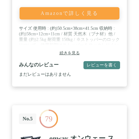
Amazonで詳しく見る
サイズ 使用時 : (約)50.5cm×38cm×41.5cm 収納時 :
(約)58cm×12cm×11cm / 材質 天然木（ブナ材）他 /
重量 (約)2.5kg 耐荷重 150kg / ※ストッパーのロック
について 使用初期はストッパーをロックしにくい
場合があります。そのような時は、【脚を内側もし
続きを見る
くは外側に広げ、調整することでストッパーをロッ
ク】することができます。また、こちらは使用頻度
みんなのレビュー
レビューを書く
が増えることでスムーズにロックできるようになり
ます。製品の性質上、天板や木製フレームにムラや
まだレビューはありません
小さな傷が入っている可能性がございます。 / ※商
品は、モニターによって色合いが異なって見える場
合があります。 ※仕様・デザインは改良のため予告
なく変更することがあります。
79
No.5
onway オンウェー ス