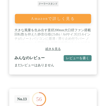
クーラースタンド
Amazonで詳しく見る
大きな風量を生み出す直径200mm大口径ファン搭載
回転数を抑えた静音仕様(21db) / A4サイズ(15.6イン
チ)のノートパソコンに最適 / 滑り止め付ラバー ノ
ートパソコンを安定した状態で使用することができ
ます。 / ACアダプタ不要 USB給電 / USB端子とケー
続きを見る
ブルを綺麗に収納 使わない時にはケーブルを本体に
収納できます。 / 各種家庭用ゲーム機への熱対策 家
みんなのレビュー
レビューを書く
庭用ゲーム機器の熱対策にも、横置きに設置してノ
ートパソコンと同様に冷やすことができます。 / ハ
まだレビューはありません
ニカム型の金属メッシュ地 通気性に優れたハニカム
型の金属メッシュを採用。 / 日本正規代理店品 保証
期間1年 / 風量:75CFM
56
No.13