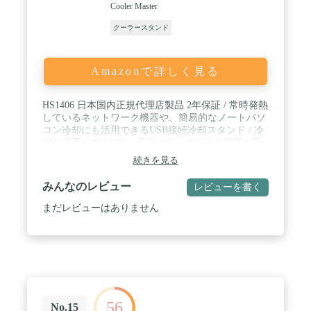
ケーブル*1。弊社の商品は高品質の材料は採用し
Cooler Master
て、出荷する前も厳しい検査を受けましたので、弊
社の製品に自信があります。万が一商品に不具合が
クーラースタンド
ある場合は、弊社にご連絡いただければ、至急に対
応いたします。ご購入後30日間無料交換・返金保証
をお付けしております。
Amazonで詳しく見る
HS1406 日本国内正規代理店製品 2年保証 / 常時発熱
しているネットワーク機器や、簡易的なノートパソ
コン冷却にも活用できるUSB接続冷却スタンド / 冷
却を必要とするDIY・工作やSwitchなどの据置き可
能な小型ゲーム機の冷却など、様々な使い方が可能
続きを見る
/ 積み重ねでき、ファンが取り外し可能なのでレイ
アウトも自由自在 / 製品寸法：295 x 170 x 74 (mm)
みんなのレビュー
レビューを書く
まだレビューはありません
56
No.15