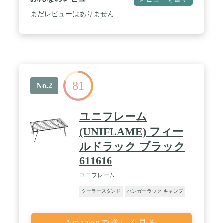
/ 【取り出しやすい高さ】3段階の高さ調節が可能で
適度な高さにクーラーボックスを設置できるため、
まだレビューはありません
中身の出し入れが楽になります。また、その際に腰
をかがめる負担を軽減できます。 / 【安定感のある
設計】100kg以上の耐荷重の 頑丈なフレームでしっ
かりとクーラーボックスを支え、安定して設置でき
ます。 / 【コンパクトな収納】コンパクトに折りた
たんで収納できるため、持ち運びや保管に場所を取
らず簡単に持ち運びができます。 / 【サイズ】使用
81
時サイズ： 約44.5×50×33（h）cm（一番低い状
No.2
態）、約31.5×50.5×45(h)cm（一番高い状態） 収納
時サイズ： 約14×13×57（h）cm 総重量：約2kg(耐
荷重:1段時（一番高い状態）及び2段時約100kg、3段
ユニフレーム
時（一番低い状態）約170kg) / 【材質】フレーム／
アルミニウム / 【付属品】収納ケース
(UNIFLAME) フィー
ルドラック ブラック
611616
ユニフレーム
クーラースタンド
ハンガーラック キャンプ
Amazonで詳しく見る