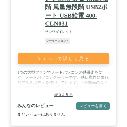
階 風量無段階 USB2ポ
ート USB給電 400-
CLN031
サンワダイレクト
クーラースタンド
Amazonで詳しく見る
1つの大型ファンでノートパソコンの熱暴走を防
ぐ、ノートパソコンクーラーです。熱伝導性に優れ
たアルミボディを採用しています。 / 冷却面のサイ
ズは幅35×奥行22.5cmです。最大15.6インチ程度ま
での様々なサイズのノートパソコンやタブレット等
続きを見る
にも使用できます。 / 風量調整は、背面のダイヤル
で無段階調整ができます。また、ファンのON/OFF
みんなのレビュー
レビューを書く
もできます。角度は、8段階調整が可能です。 / ス
トッパーがついているので、機器の落下を防ぎま
まだレビューはありません
す。USBポートは2ポート搭載しています。 / 1ポー
トは本製品への電源供給用で、ノートパソコンから