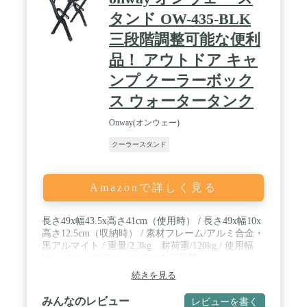
タンド OW-435-BLK
三段階調整可能な便利
品！ アウトドア キャ
ンプ クーラーボック
ス ウォータータンク
Onway(オンウェー)
クーラースタンド
Amazonで詳しく見る
長さ49x幅43.5x高さ41cm（使用時） / 長さ49x幅10x
高さ12.5cm（収納時） / 素材フレーム/アルミ合金・
黒アルマイト / 重量/2.3kg 耐荷重/120kg / 使用幅
は、47cm、38.5cm、30.5cmの三段階
続きを見る
みんなのレビュー
レビューを書く