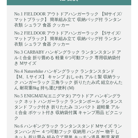
FIELDOOR アウトドアハンガーラック 【Mサイズ/
マットブラック】 簡単組み立て 収納バッグ付 ランタン
衣類 シュラフ 食器 クッカー
FIELDOOR アウトドアハンガーラック 【Sサイズ/
マットブラック】 簡単組み立て 収納バッグ付 ランタン
衣類 シュラフ 食器 クッカー
CARBABY ハンギングラック ランタンスタンド ア
ルミ合金 折り畳める 軽量 6つ可動フック 専用収納袋付
き Mサイズ
Naturehike ハンギングラック ランタンスタンド
【M、Lサイズ】 キャンプ おしゃれ アルミ製 収納ラッ
ク ハンガーラック 三角ラック 折りたたみ式 組立かんた
ん 耐荷重8kg 持ち運び便利 (M)
ENIGMATA(エニグマタ) アウトドア ハンギングラ
ック ネット ハンガーラック ランタンポール ランタンス
タンド フック付き 折りたたみ コンパクト 超軽量 アル
ミ合金 ポケット付き 収納袋付属 キャンプ用品 ピクニッ
ク
ハンギングラック ランタンスタンド Mサイズ ラン
タンハンガー ４つ可動フック 収納用 ハンガー 物干 し
ネット 折り畳み 組み立て簡単 キッチン道具 整理 家庭