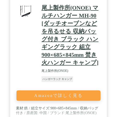
して独立に取り出しや移動可能。キャンプやバーベ
尾上製作所(ONOE) マ
キューなどのアウトドア活動の時に、ランタンはも
ちろん、アウトドアランプ、ピクニック用品、タオ
ルチハンガー MH-90
ルなどを掛けるのにお役に立てます。いざという
[ダッチオーブンなど
時、家庭用の洗濯物の物干しとしても使用できま
す。また、収納用ハンガーと物干しネットが付属し
を吊るせる 収納バッ
て、食器、小物、雑貨などもきちんと収納できま
す。 / 【持ち運び便利】約44cmの専用の収納袋付
グ付き ブラック ハン
き、簡単に折り畳んで、バックパックのポーチに詰
ギングラック 組立
めて保管出来ます。わずか746ｇで超軽量！収納や
持ち運びに便利、子供でも楽に持ち上げます。場所
900×685×845mm 焚き
を取らず小さく持ち運べるので、どんな場所にでも
持っていけるアイテムです。 / 【適用場所広い】キ
火ハンガー キャンプ]
ャンプ、バーベキュー、登山、お釣り、テント泊な
どのアウトドア活動に様々な道具が散乱して整理が
尾上製作所(ONOE)
大変の時に、このハンギングラックを使うと道具を
ハンガーラック キャンプ
簡単に整えてとても便利です。アウトドア活動など
幅広く利用可能だけでなく、ご家庭で洗濯物を干す
用のハンガーラックとして使用もできます。
Amazonで詳しく見る
素材:鉄 / 組立サイズ:900×685×845mm / 収納バッグ
付き / 原産国: 中国 / ブランド:尾上製作所(ONOE)