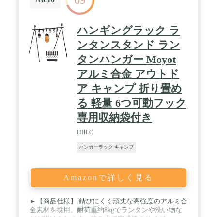
み立て・分解できるので、セットアップも撤収もや
すい。説明書が付いて、あっという間に組み立てら
れます。あまり時間がかからなくて、初心者でも簡
ハンギングラック ラ
単に使えます。ハンギングラックの高さを調節する
ことができます、3段階がある、場合に応じて、調
ンタンスタンド ラン
整して使えることで快適になります。 / 【持ち運び
タンハンガー Moyot
簡単・軽量】 軽くて強度の高いアルミニウム製、折
りたたみ式のハンギングラック。専用収納袋がつ
アルミ合金 アウトド
き、簡単に折りたたんでバックパックに詰めて持ち
運べます。収納サイズは約47cm、重量はわずか約1k
ア キャンプ 折り畳め
ｇです。 / 【商品仕様·付属品】 可動フック：4個 /
る 軽量 6つ可動フック
三角掛け収納袋 / 一体式ポール：１セット / 収納サ
イズ：47*16cm / 使用サイズ：106*46*80cm / 耐荷
専用収納袋付き
重：20kg
HHLC
ハンガーラック キャンプ
Amazonで詳しく見る
►【商品仕様】 錆びにくく頑丈な高強度のアルミ合
金素材を採用。耐荷重約8kgでランタンや洗い物な