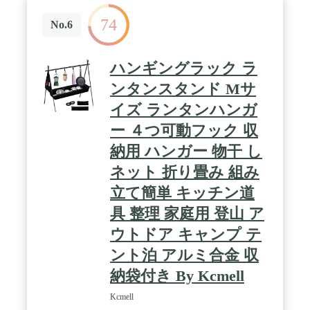
74
No.6
ハンギングラック ラ
ンタンスタンド Mサ
イズ ランタンハンガ
ー ４つ可動フック 収
納用 ハンガー 物干 し
ネット 折り畳み 組み
立て簡単 キッチン道
具 整理 家庭用 登山 ア
ウトドア キャンプ テ
ント泊 アルミ合金 収
納袋付き By Kcmell
Kcmell