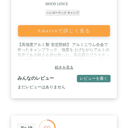
MOON LENCE
ハンガーラック キャンプ
Amazonで詳しく見る
【高強度アルミ製·安定防錆】 アルミニウム合金で
作ったキャンプラック、強度を上げながらアルミの
長所である軽さを併せ持った。高品質のプラスチッ
クで製造したフックが6つ付き、錆びにくく、耐久
性に優れています。三角構造はより安定、耐荷重が
続きを見る
20㎏に達した。 / 【多場合適用・部品完備】 可動フ
ックが付き、ハンガーラックとして衣服・雨具をか
みんなのレビュー
レビューを書く
けて、小物を収納するのにとても重宝して、タープ
や寝袋などをぶら下げて干すのにも快適になりま
まだレビューはありません
す。ランタンハンガー・ランタンスタンドとしては
もちろん、焚き火周りの小物を引掛けておく、薪割
のツールを引掛けておくと、火加減の管理などに便
利で、調理器具などのキャンプギアを吊るしておけ
ば便利です。室内でも適用、何でも引っ掛ける事で
快適になります。 / 【高さ調節可・組立簡単】 折り
たたみ式のランタンスタンドで、ゴムロープで繋が
69
って、部品をなくすことが免れられます。手軽に組
No.10