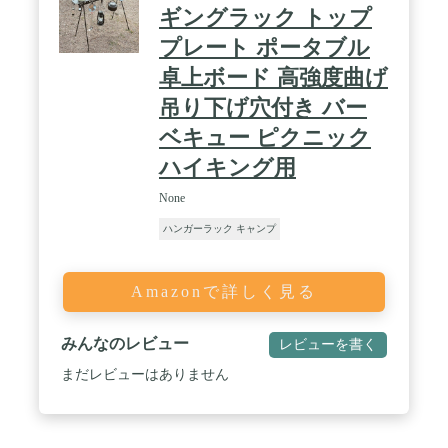
ん。火の近くでは使用しないでください。※こちら
ギングラック トップ
はハンガーラック本体のみです。フックやロープ・
プレート ポータブル
ペグ等は付属いたしません。※商品は、モニターに
よって色合いが異なって見える場合があります。ま
卓上ボード 高強度曲げ
た、仕様・デザインは改良のため予告なく変更する
ことがあります。 / [こんな商品をお探しの方に] ア
吊り下げ穴付き バー
ウトドア アウトドア用品 キャンプ キャンプ用品 キ
ベキュー ピクニック
ャンプ道具 Fieldoor フィールドア かんたん 初心者
ビギナー 道具 アウトドアグッズ フィールドギア ア
ハイキング用
クセサリー レジャー 山 海 ビーチ 公園
None
ハンガーラック キャンプ
Amazonで詳しく見る
みんなのレビュー
レビューを書く
まだレビューはありません