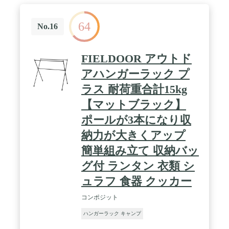
の時間を、 ゆったりとリラックスして活用できるよ
うにする為です。 ミニマルワークスは、長い時間、
64
ユーザーたちと一緒に感じてきた様々な製品の価値
No.16
を再解釈し、使いやすい製品、安定性のある製品を
考えるブランドになるために努力しています。
FIELDOOR アウトド
アハンガーラック プ
ラス 耐荷重合計15kg
【マットブラック】
ポールが3本になり収
納力が大きくアップ
簡単組み立て 収納バッ
グ付 ランタン 衣類 シ
ュラフ 食器 クッカー
コンポジット
ハンガーラック キャンプ