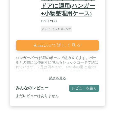
ドアに適用(ハンガー
+小物整理用ケース)
FLYFLYGO
ハンガーラック キャンプ
Amazonで詳しく見る
ハンガーバーは3節のポールで組み立てます。ポー
ルとの間には伸縮性に優れるショックコードで結ば
れています。 / 足は四本です。1本1本の足は3節の
分割式のポールで組み立てます。分割式のポールの
おかげで状況に合わせて適度な高さを調整てきま
続きを見る
す。プラスチックのフックも5個付いております。 /
ハンガーのみの重量が約700gです。収納はとてもコ
みんなのレビュー
レビューを書く
ンパクトなのです。組み立ても分解も簡単です。安
定性を高めるため、重いものを両端に掛け、軽いも
まだレビューはありません
のを中央に掛けてください。最大荷重は10キロで
す。 / 小物整理用ケース：キャンプ用品も調理道具
等の小物を収納できるメッシュポケットです。上と
後ろのフックをポールに掛けると簡単に固定できま