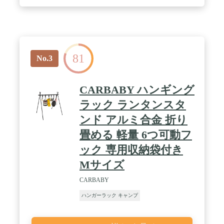
トに収納できる優れたアイテム。 / ✅【キャンプギ
ヤを掛けておくのにも便利】 女性一人でも簡単に組
み立てが可能！ 繋ぎ合わせるだけなのでカンタン！
フレームはショックコードで繋がってるので、 組み
立て・収納がとってもラクラク！ パーツが紛失する
こともないので安心です。 ✅【耐荷重は20kgまで
81
OK！】 強度あるA7075超々ジュラルミン 材質は強
No.3
度あるA7075超々ジュラルミン。 強度がありながら
もコンパクトで軽量、 耐荷重も20kgまで大丈夫で
す。 / ✅【商品詳細】 サイズ： 組立時 :
CARBABY ハンギング
(約)74.5cm×55cm×76.5cm 収納時 :
(約)42cm×8cm×8cm 材質： A7075 超々ジュラルミン
ラック ランタンスタ
重量： (約)810g 耐荷重： 20kg 特記事項： ※本製品
ンド アルミ合金 折り
は焚き火用ハンガーではありません。火の近くでは
使用しないでください。 ※こちらはハンガーラック
畳める 軽量 6つ可動フ
本体のみです。フックやロープ・ペグ等は付属いた
しません。 / [こんな商品をお探しの方に] アウトド
ック 専用収納袋付き
ア アウトドア用品 キャンプ キャンプ用品 キャンプ
Mサイズ
道具 Fieldoor フィールドア かんたん 初心者 ビギナ
ー 道具 アウトドアグッズ フィールドギア アクセサ
CARBABY
リー レジャー 山 海 ビーチ 公園 フェス 屋外イベン
ト バーベキュー BBQ 運動会 クラブ活動 部活動 お
ハンガーラック キャンプ
花見 キャンピング グランピング ソロキャンプ ソロ
キャン ツーリング ツーリングキャンプ テントサイ
ド テント設営 収納 テント小物 テーブルウェア 食