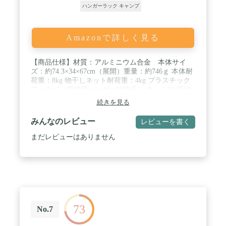
ハンガーラック キャンプ
Amazonで詳しく見る
【商品仕様】材質：アルミニウム合金 本体サイ
ズ：約74.3×34×67cm（展開）重量：約746ｇ 本体耐
荷重：8kg 物干しネット耐荷重：4kg プラスチック
フック×4 収納用ハンガー*1物干し ネット*1 収納
テープ*2 食器収納袋*1 本体収納袋*1 底にはプラス
続きを見る
チック製のキャップがハマって、屋内で使用しても
それほど傷の心配は無いと思います。（メーカー保
みんなのレビュー
レビューを書く
証：購入日より60日間の安心保証があり、不良・故
障などが発生したらお気軽にご連絡ください。すぐ
まだレビューはありません
に交換もしくは返金対応させていただきます。 ） /
【組み立てEASY】高強度アルミニウム合金を採用
し、メインポールの直径は1.9cm、サポートポール
の直径は1.1cmで、高強度で耐久性を備えます。安
定した三角構造でより良い安定性を提供し、耐荷重
が8kgまで。ポールの接続部分に弾性ロープが接続
されて、ポールを結び付くだけで簡単に組み立てら
73
れます。一体型で紛失防止可能で片付けも何も考え
No.7
ずポールを外して折りたたむだけで分解簡単。 /
【機能性抜群】プラスチックのフックを４個も付属