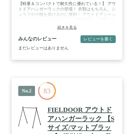
【軽量＆コンパクトで耐久性に優れている！】 アウ
トドアハンガーラックの登場！ 衣類はもちろん、シ
ュラフや小物を掛けるのに便利！ アウトドアシーン
にオススメなハンガーラックの登場です。 材質には
軽量で強度あるA7075超々ジュラルミンを採用し、
続きを見る
コンパクトに収納することができる優れたアイテ
ム！ / 【様々なシーンで使えるハンガーラック】 ・
みんなのレビュー
レビューを書く
アウターなどの衣類を掛けるのに ・洗った食器や小
物などを掛けておくのに ・使用後のシュラフを干し
まだレビューはありません
ておくのに ・室内干し用のラックとして、室内使用
にもオススメ / 【女性1人でも簡単に組み立てが可
能！】 繋ぎ合わせるだけの簡単組立 フレームはシ
ョックコードで繋がっているので、 組み立てと収納
がとってもラクラク。 パーツの紛失の心配もなく、
簡単に設営できます。 / 【強度あるA7075超々ジュ
ラルミンを採用】 アウトドアハンガーラックは材質
83
にもこだわりました。 材質は強度あるA7075超々ジ
No.2
ュラルミンを採用。 コンパクトで軽量な上、強度あ
るアイテムに作り上げました / サイズ 組立時 :
(約)114.5cm×93cm×111.5cm 収納時 :
FIELDOOR アウトド
(約)50cm×10cm×10cm 材質 A7075 超々ジュラルミン
重量 (約)1.3kg 耐荷重 20kg ※本製品は焚き火用ハン
アハンガーラック 【S
ガーではありません。火の近くでは使用しないでく
サイズ/マットブラッ
ださい。 ※こちらはハンガーラック本体のみです。
フックやロープ・ペグ等は付属いたしません。 ※商