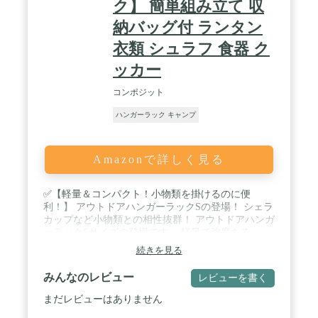
ク】 簡単組み立て 収
品は、モニターによって色合いが異なって見える場
合があります。 ※仕様・デザインは改良のため予告
納バッグ付 ランタン
なく変更することがあります。
衣類 シュラフ 食器 ク
ッカー
コンポジット
ハンガーラック キャンプ
Amazonで詳しく見る
✅【軽量＆コンパクト！小物類を掛けるのに便
利！】 アウトドアハンガーラックSの登場！ シェラ
カップなど小物類との相性抜群！ アウトドアハンガ
ーラックSサイズの登場です。 軽量で強度ある
A7075超々ジュラルミン採用、 コンパクトに収納で
続きを見る
きる優れたアイテム。 / ✅【ソロキャンプからファ
ミリーキャンプまで】 様々なシーンに、使い方いろ
みんなのレビュー
レビューを書く
いろ。 シェラカップなど小物類との相性抜群！ ア
ウトドアハンガーラックSサイズの登場です。 軽量
まだレビューはありません
で強度あるA7075超々ジュラルミン採用、 コンパク