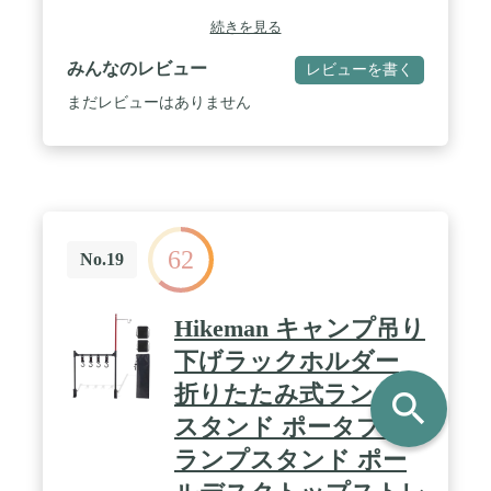
続きを見る
みんなのレビュー
レビューを書く
まだレビューはありません
62
No.19
Hikeman キャンプ吊り
下げラックホルダー
折りたたみ式ランタン
search
スタンド ポータブル
ランプスタンド ポー