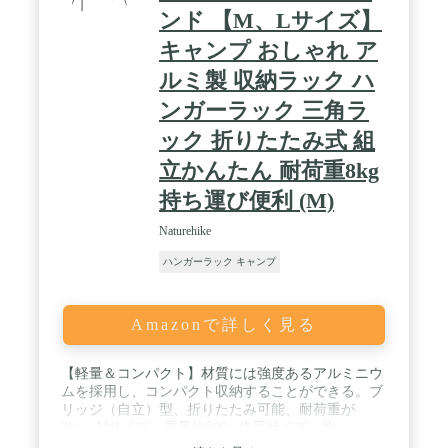
に保管でき、荷物にならず持運びが楽チン！ / 【商
ンド 【M、Lサイズ】
品仕様】材質：アルミニウム合金、展開サイズ約：
W45×L76.5×H69cm、収納サイズ約35×10×6cm、重
キャンプ おしゃれ ア
量：700ｇ、耐荷重約：12kg、プラスチック製フッ
ク×6、専用収納袋×1【品質保証】ご購入日から1年
ルミ製 収納ラック ハ
間の安心保証が付きますので、万が一商品に不具合
ンガーラック 三角ラ
がある場合、無料交換などが可能です。ご遠慮なく
メールで連絡ください。
ック 折りたたみ式 組
立かんたん 耐荷重8kg
持ち運び便利 (M)
Naturehike
ハンガーラック キャンプ
Amazonで詳しく見る
【軽量＆コンパクト】材質には強度あるアルミニウ
ムを採用し、コンパクト収納することができる。ブ
リッジ（自立）型、折りたたみ可能、耐荷重が
8kg、Mサイズ：重量約500g 使用サイズ：約
49×87.5×74.5cm、収納サイズ:約5.5×7.5×43cm。L：