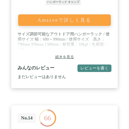
チ、キャンプ、釣り、バーベキュー、お花見などの
ハンガーラック キャンプ
アウトドア活動もご利用いただけます。本製品は安
心保証が付きますので、万が一欠品や初期不良があ
りましたら、ぜひお早めにご連絡ください。
Amazonで詳しく見る
サイズ調節可能なアウトドア用ハンガーラック / 使
用サイズ 幅：680～990mm / 使用サイズ 高さ：
730mm,950mm,1300mm / 耐荷重：10kgf / 生産国：
日本
続きを見る
みんなのレビュー
レビューを書く
まだレビューはありません
66
No.14