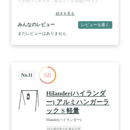
どが掛けられます。組み立て完成後のサイズ：
72*43*65CM。M収納サイズ：5.5*7.5*43CM。サイ
ズ重さ：約500g。 / ►【三角構造・安定性】ハンガ
続きを見る
ーの主体は頑丈なアルミ合金を採用し、高強度で耐
久性を備えます。安定した三角構造でより良い安定
みんなのレビュー
レビューを書く
性を提供し、耐荷重が8㎏まで耐えられます。 /
►【組み立て簡単】繋ぎ合わせるだけで組み立て簡
まだレビューはありません
単。全てのアクセサリーがワンセットに揃っている
ので、ポールを結び付くだけで女性1人でも簡単に
組み立てられます。 / ►【野外活動に使用可能】ラ
ンタンスタンド焚き火台夜釣り、ビーチ、バーベキ
ュー、キャンプ、公園・庭園などの活動に使用でき
ます！タオル掛けとしても使用できます。食器、ラ
ンタン、アクセサリー、道具、カバー、服などを掛
68
けることができます。室内でも使用できます！どち
No.11
らかといえば、これとともに パイプハンガー あな
たのキャンプ場ははるかに簡単になります。 /
►【品質保証】ご質問やご提案がありましたら、メ
Hilander(ハイランダ
ールでお気軽にお問い合わせください。
ー) アルミハンガーラ
ック S 軽量
Hilander(ハイランダー)
ハンガーラック キャンプ