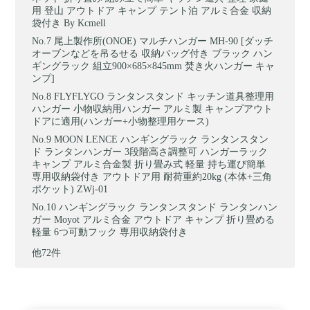
用 登山 アウトドア キャンプ テント泊 アルミ合金 収納
袋付き By Kcmell
尾上製作所(ONOE) マルチハンガー MH-90 [ダッチ
オーブンなどを吊るせる 収納バッグ付き ブラック ハン
ギングラック 組立900×685×845mm 焚き火ハンガー キャ
ンプ]
FLYFLYGO ランタンスタンド キッチン道具整理用
ハンガー 小物収納用ハンガー アルミ製 キャンプアウト
ドアに適用(ハンガー+小物整理用ケース)
MOON LENCE ハンギングラック ランタンスタン
ド ランタンハンガー 3段階高さ調整可 ハンガーラック
キャンプ アルミ合金製 折り畳み式 軽量 持ち運び簡単
専用収納袋付き アウトドア用 耐荷重約20kg (本体+三角
ポケット) ZWj-01
ハンギングラック ランタンスタンド ランタンハン
ガー Moyot アルミ合金 アウトドア キャンプ 折り畳める
軽量 6つ可動フック 専用収納袋付き
他72件