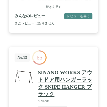
ました。さらに安定性が高い三角構造なので、耐荷
重は10kgまでです。ハンギングラックはキャンプ場
続きを見る
で置き場に困るランタンや、行方不明になりがちな
小物をスッキリにします。 / 【 ★ステンレスコー
みんなのレビュー
レビューを書く
ド・組み立て楽々 】本体の三角形接続部分はステ
ンレスコードに改良され、コードが割れにくい、長
まだレビューはありません
持ち可能です。ランタンスタンドは全て弾力ロープ
で繋がり、ポールを結び付くだけで組み立て完成で
す。内蔵ロープ式なので、部品の紛失が心配不要で
設営や撤収も時間がかかりません。 / 【 ★マルチ
機能・大活躍 】キャンプやツーリングなどのアウ
トドア活動の時に、食器はもちろん、ランタンや手
斧、ハンマー、手袋などのキャンプ道具の吊り下げ
66
に最適で、必要なものをサッと手にとれます。ま
No.13
た、テント泊や車中泊の翌日もハンガーラックとし
て、寝袋や洋服を掛けられます。 / 【 ★軽量耐
久・携帯便利 】強度が高くて錆びにくくアルミ合
SINANO WORKS アウ
金を採用されて、重量はわずか680gで超軽量です
（※収納袋含め）。付属された収納袋が大きくにし
トドア用ハンガーラッ
ましたので、ハンギングラック本体を収納際は簡単
ク SNIPE HANGER ブ
に収納できます。収納や持ち運びに便利、誰でも持
ち上げます。コンパクトタイプで、場所を取らず保
ラック
管可能です。 / 【 ★適用シーン広々・180日安心
保証付き 】ランタンスタンドとして使ったり、焚
SINANO
き火台や薪ストーブの周りにも設置ＯＫです。ビー