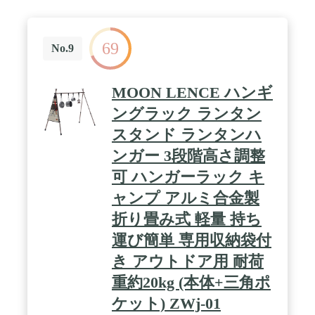
す。しっかりしている材質で心強いです。 / お買い
上げ頂き、ありがとうございます。もしご不明や製
品に不具合なところがございました場合、お気軽に
69
お問い合わせくださいませ。
No.9
MOON LENCE ハンギ
ングラック ランタン
スタンド ランタンハ
ンガー 3段階高さ調整
可 ハンガーラック キ
ャンプ アルミ合金製
折り畳み式 軽量 持ち
運び簡単 専用収納袋付
き アウトドア用 耐荷
重約20kg (本体+三角ポ
ケット) ZWj-01