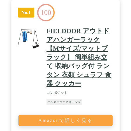
100
No.1
FIELDOOR アウトド
アハンガーラック
【Mサイズ/マットブ
ラック】 簡単組み立
て 収納バッグ付 ラン
タン 衣類 シュラフ 食
器 クッカー
コンポジット
ハンガーラック キャンプ
Amazonで詳しく見る