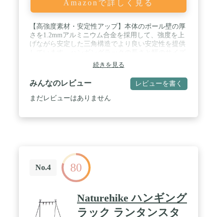
Amazonで詳しく見る
器 アクセサリー おしゃれ シンプル インテリア ス
タンド スリム 省スペース バー
【高強度素材・安定性アップ】本体のポール壁の厚
さを1.2mmアルミニウム合金を採用して、強度を上
げながら安定した三角構造でより良い安定性を提供
しています。ハンギングラックの長さと幅のサイズ
を改良することにより、多くの物を吊るすことがで
続きを見る
きる上に、三角構造の角度も変わってきて、最も安
定な構造になります。 / 【様々な機能性付き】プラ
みんなのレビュー
レビューを書く
スチック製のフックが６つ付いておりますので、ア
ウトドアの際に食器・小物や提灯の吊り下げなどに
まだレビューはありません
最適で、シュラフ・衣類なども掛けられます。洗濯
物干し用のラックとして、室内や庭でもご利用いた
だけます。様々な機能性付き、ハンギングラックだ
けでなく、ハンガーラックやランタンスタンドも呼
ばれています。 / 【設営&撤収が簡単】ハンギング
ラックのポールとポールの間に全ては伸縮性抜群の
ゴム紐で結ばれており、部品紛失などの心配がな
80
く、繋がっていくだけで組立てができます。撤収す
No.4
る時は連結部分を外して折り畳むだけで、簡単に収
納ができます。 / 【持ち運びに便利】軽量化のアル
ミニウム合金材質を使用して、錆びにくく、軽くて
Naturehike ハンギング
頑丈です。重量が700ｇで、収納サイズは約
35×10×6cm、コンパクトに折り畳んで専用の収納袋
ラック ランタンスタ