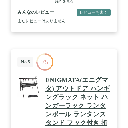
続きを見る
重量約790g 使用サイズ：約57×95.5×106cm、収納サ
イズ:約6.5×8×44cm。(フック、収納バッグ付き。)焚
みんなのレビュー
レビューを書く
き火の近くには設置不可。 / 【耐久性高く】：アル
ミ素材のアウトドアハンガーは、軽量かつコンパク
まだレビューはありません
トに収納でき、 組み立てても片付けてもすごく簡
単。置き場に困るランタンや、行方不明になりがち
な小物を吊るせば、キャンプサイトが雑然とせずに
スッキリするハンガーラック。 / 【優れたデザイ
ン】本製品は、錆びが付きにくい、歪みもしにく
く、室外で安心に使用できる。1〜2人分の洋服や調
理器具などの小物は十分にかけられる。ライターな
75
どを収納、洗濯物を干すなどのことができます。三
No.5
脚で支えることで、安定感抜群。 / 【持ち運び便
利、超軽量】収納バッグを追加し、持ち歩きも可
能。折りたたんだら、片手で持てるサイズで、車や
ENIGMATA(エニグマ
バイクに余裕に積み込むことができます。工具不要
で、組立簡単。 / 【適用シーン】：お釣り、登山、
タ) アウトドア ハンギ
キャンプ、海水浴場、ピクニック、バーベキューな
ングラック ネット ハ
どの場合最適！キッチンでミトン・フライパン・
鍋・キッチンバサミなどを吊り下げて便利。おしゃ
ンガーラック ランタ
れキャンパーに大人気のハンガーラック。
ンポール ランタンス
タンド フック付き 折