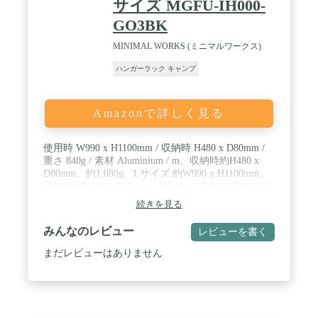
サイズ MGFU-IH000-
GO3BK
MINIMAL WORKS (ミニマルワークス)
ハンガーラック キャンプ
Amazonで詳しく見る
使用時 W990 x H1100mm / 収納時 H480 x D80mm /
重さ 840g / 素材 Aluminium / m、収納時約H480 x
D80mm、約1,080g、Lサイズ:約W990 x H1100mm、
収納時約H440 x D80mm、約840g、Mサイズ:約W660
x H750mm、収納時約H420 x D60mm、約550g、Sサ
続きを見る
イズ:約W520 x H440mm、収納時約H300 x D40mm、
約230g。キャンプ＆旅行用品専門会社であるJDAで
みんなのレビュー
レビューを書く
ロンチしたミニマルキャンプ、バックパッキング用
品専門ブランドである「ミニマルワークス」は、
まだレビューはありません
MINIMAL＋WORKSの合成語で、「シンプルで最適
化されたギアでアウトドア活動をする。」という意
味を持っています。 最小限のギア、簡単な操作方
法、コンパクトな体積、軽さ、それら全ては自然と
一緒にするアウトドア活動でユーザーにもっと多く