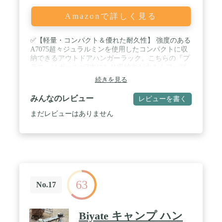
Amazonで詳しく見る
✅【軽量・コンパクト＆優れた耐久性】 強度のある
A7075超々ジュラルミンを使用したコンパクトに収
納できるアウトドアハンガーラック。こちらの『プ
ラス』はポールが3本になり収納力が大きくアップ
したタイプになります。 / ✅【ファミリーやグルー
続きを見る
プにおススメ】 キッチングッズやペグハンマーなど
のツールを掛けておく以外にも、アウターなどの衣
みんなのレビュー
レビューを書く
類を掛けることもできるので自分好みに自由にお使
いいただけます。 / ✅【シュラフを干すのに便利な
まだレビューはありません
構造】 キャンプ泊後にシェラフを干すのにも最適で
す。ポールの数が増えたことでシェラフを掛けたと
きに真ん中が重ならず、風通しよく干すことができ
ます。 ✅【繋ぎ合わせるだけのカンタン組み立て】
フレームはショックコードで繋がってるので、組み
立て・収納がとってもラクラク！パーツが紛失する
こともないので安心です。 / ✅【商品詳細】 ■サイ
63
ズ：使用時：(約)111cm×48.5cm×101cm、収納時：
No.17
(約)50cm×11cm×11cm■材質：A7075 超々ジュラルミ
ン■重量：(約)1.7kg■耐荷重：1箇所あたり(約)5kg■
付属品：バンド(短)×2、バンド(長)、収納ケース■特
Biyate キャンプ ハン
記事項：※本製品は焚き火用ハンガーではありませ