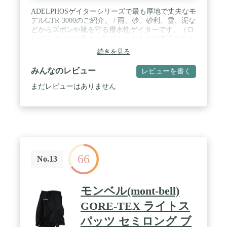
ADELPHOSゲイターシリーズで最も厚地で丈夫なモ
デルGTR-3000のご紹介。 / 雨、砂、砂利、雪、泥な
どからズボンや靴を守る撥水性ゲイターです。（ロ
ングスパッツ）長さが約44.5cmあるので膝下までカ
バーできます。 / バンドは傷にも強いゴムバンドを
続きを見る
使用しております。 / 【製品保証】購入日から3ヵ
月保証。通常使用時の破損のみ保証（交換、全額返
みんなのレビュー
レビューを書く
金にて対応）致します。（故意の破損は保証の対象
外）**保証申請はメールにてご連絡をお願い致しま
まだレビューはありません
す。 / セット内容：2枚1セット（両足用）男女共用
フリーサイズ（厚底ブーツでも利用可能）＊写真の
モデル着用シューズサイズ27cm（ADELPHOSは株
式会社アデルフォスの正規ブランドです。類似品の
販売にご注意下さい。）
66
No.13
モンベル(mont-bell)
GORE-TEX ライトス
パッツ セミロング ブ