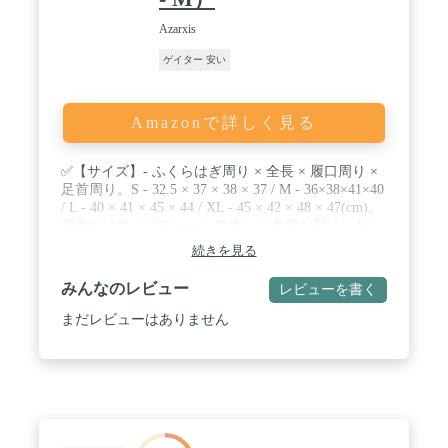
Azarxis
ゲイター 安い
Amazonで詳しく見る
✅【サイズ】- ふくらはぎ周り × 全長 × 履口周り ×
足首周り。S - 32.5 × 37 × 38 × 37 / M - 36×38×41×40
/ L - 40 × 41 × 45 × 44 / XL - 45 × 42 × 48 × 47(cm)。
画像02はサイズチャートです、ご参考お願いいたし
ます / ✅【防水性】- ロングゲイターは600Ｄオック
続きを見る
スフォード生地で、軽量で裂けにくいです。表地は
撥水加工を施しており、 耐水圧6000mmになります
みんなのレビュー
レビューを書く
/ ✅【足カバー】- 登山スパッツは膝下から足首まで
をカバーして、露や雨、泥跳ねからガードします。
まだレビューはありません
晴れた日でも砂や小石などが靴の中へ入るのを防ぎ
ます / ✅【二重固定】- ゲイターの底部は金属フッ
ク付き、靴ひもに引っ掛けて、ずり上がり防止しま
す。バックルで緩まないようにしっかり締めますの
で使用安心です / ✅【簡単着用】- マジックテープ
が付いて簡単に装着できます。TPUベルトを外側か
ら靴底にまわし、バックルで締めると完成です。お