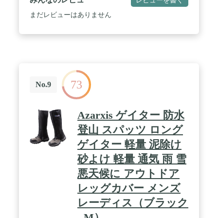
まだレビューはありません
73
No.9
Azarxis ゲイター 防水
登山 スパッツ ロング
ゲイター 軽量 泥除け
砂よけ 軽量 通気 雨 雪
悪天候に アウトドア
レッグカバー メンズ
レーディス（ブラック
- M）