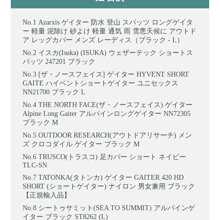
Azarxis ゲイター 防水 登山 スパッツ ロングゲイタ
ー 軽量 泥除け 砂よけ 軽量 通気 雨 雪悪天候に アウトド
ア レッグカバー メンズ レーディス（ブラック - L）
イスカ(Isuka) (ISUKA) ウェザーテック ショートス
パッツ 247201 ブラック
[ザ・ノースフェイス] ゲイター HYVENT SHORT
GAITE ハイベントショートゲイター ユニセックス
NN21700 ブラック L
THE NORTH FACE(ザ・ノースフェイス) ゲイター
Alpine Long Gaiter アルパインロングゲイター NN72305
ブラック M
OUTDOOR RESEARCH(アウトドアリサーチ) メン
ズ クロコダイル ゲイター ブラック M
TRUSCO(トラスコ) 足カバー ショート ネイビー
TLC-SN
TATONKA(タトンカ) ゲイター GAITER 420 HD
SHORT (ショートゲイター) ナイロン 男女兼用 ブラック
【正規輸入品】
シートゥサミット(SEA TO SUMMIT) アルパインゲ
イター ブラック ST8262 (L)