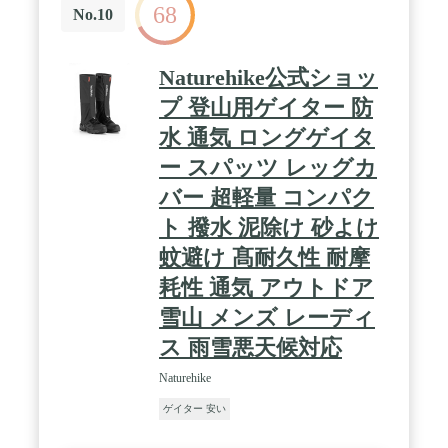
68
釣り、芝刈り、砂利道・悪路、雪山での歩行などご
No.10
活用いただけます
Naturehike公式ショッ
プ 登山用ゲイター 防
水 通気 ロングゲイタ
ー スパッツ レッグカ
バー 超軽量 コンパク
ト 撥水 泥除け 砂よけ
蚊避け 髙耐久性 耐摩
耗性 通気 アウトドア
雪山 メンズ レーディ
ス 雨雪悪天候対応
Naturehike
ゲイター 安い