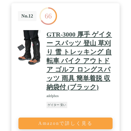
66
No.12
GTR-3000 厚手 ゲイタ
ー スパッツ 登山 草刈
り 雪 トレッキング 自
転車 バイク アウトド
ア ゴルフ ロングスパ
ッツ 雨具 簡単着脱 収
納袋付 (ブラック)
adelphos
ゲイター 安い
Amazonで詳しく見る