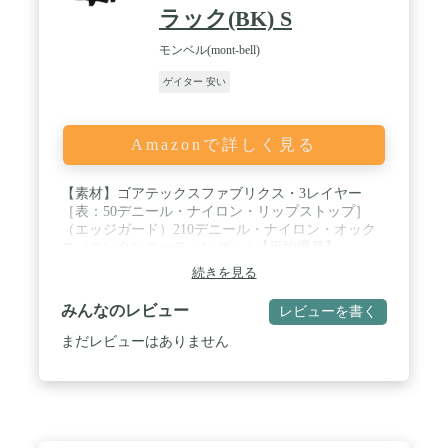
ラック(BK) S
モンベル(mont-bell)
ゲイター 安い
Amazonで詳しく見る
【素材】ゴアテックスファブリクス・3レイヤー
［表：50デニール・ナイロン・リップストップ］
（エッジガード）210デニール・ナイロン・オック
ス〈ウレタンコーティング〉 / 【平均重量】
129g（ペア） / 【カラー】ブラック(BK)/ コスモス
続きを見る
(COMO)/ シャドウ(SHAD)/ サンセットオレンジ
(SSOG)/ ウルトラマリン(UMR) / 【サイズ】S（22～
みんなのレビュー
レビューを書く
24cm）、M（24～26cm）、L（26～28cm）※靴の種
類によってサイズが異なることがあります。 / 【収
まだレビューはありません
納サイズ】8.5×3×13cm