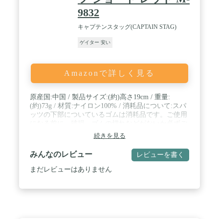
約222g【素材】防汚撥水・透湿防水生地【同梱品】
9832
本体、収納袋、交換ゴム2組付属。【利用シーン】
登山・トレッキング、アウトドア、砂利道・悪路、
キャプテンスタッグ(CAPTAIN STAG)
雪山での歩行、ゴルフ、自転車、バイクなど / 【1
年間保証】製造・設計上の欠陥による損傷が発生し
ゲイター 安い
た場合は、検証しご対応させて頂きます。経年劣化
（防水性能低下やゴム劣化など）や使用による消
耗、お客様要因の破損は保証対象外です。輸入品の
Amazonで詳しく見る
ため、縫製が甘い部分がございます。ご了承くださ
い。【装着について】右用、左用は決まっておりま
せん。ゴムコードを外側で止めたいか、内側で止め
原産国:中国 / 製品サイズ:(約)高さ19cm / 重量:
たいかで、自由に選択可能です。ゴムバンドをひっ
(約)73g / 材質:ナイロン100% / 消耗品について:スパ
かけるフックの隙間は、マイナスドライバーとペン
ッツの下部についているゴムは消耗品です。ご使用
チで調整してください。
になる前に、破損、ゴムの切れなどがないか必ずご
確認ください。登山の時にはスペアを1-2本ご用意
続きを見る
いただくようお勧めいたします。 / ゴムの装着方法:
下部のゴムはひっかかりを防ぐために内側から外側
みんなのレビュー
レビューを書く
に向けて装着してください。
まだレビューはありません