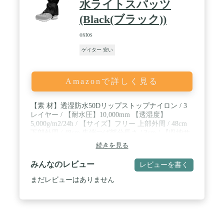
水ライトスパッツ
(Black(ブラック))
oxtos
ゲイター 安い
Amazonで詳しく見る
【素 材】透湿防水50Dリップストップナイロン / 3
レイヤー / 【耐水圧】10,000mm 【透湿度】
5,000g/m2/24h / 【サイズ】フリー 上部外周 / 48cm
下部外周 / 48cm 先端つば部分長さ / 3cm / 【収納サ
イズ】14cm×8cm×6cm 【重 量】約170g / 【メーカ
続きを見る
ー】oxtos(オクトス) 【生産国】日本
みんなのレビュー
レビューを書く
まだレビューはありません