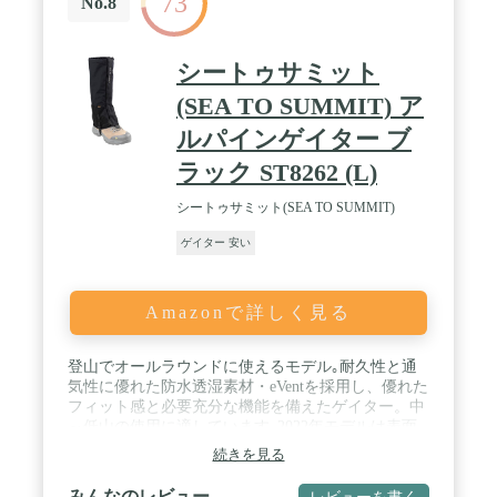
73
No.8
シートゥサミット
(SEA TO SUMMIT) ア
ルパインゲイター ブ
ラック ST8262 (L)
シートゥサミット(SEA TO SUMMIT)
ゲイター 安い
Amazonで詳しく見る
登山でオールラウンドに使えるモデル｡耐久性と通
気性に優れた防水透湿素材・eVentを採用し、優れた
フィット感と必要充分な機能を備えたゲイター。中
～低山の使用に適しています｡2022年モデルは表面
の撥水処理がPFCフリーのDWRになりました。
続きを見る
みんなのレビュー
レビューを書く