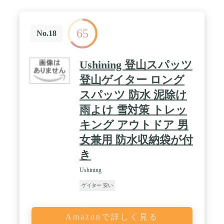
65
No.18
Ushining 登山スパッツ
登山ゲイター ロング
スパッツ 防水 泥除け
雨よけ 雪対策 トレッ
キング アウトドア 男
女兼用 防水収納袋が付
き
Ushining
ゲイター 安い
Amazonで詳しく見る