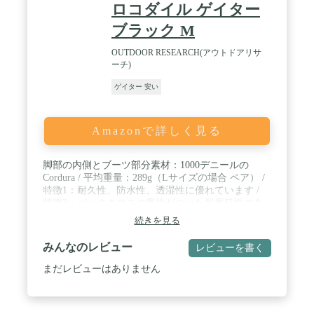
ロコダイル ゲイター
ブラック M
OUTDOOR RESEARCH(アウトドアリサ
ーチ)
ゲイター 安い
Amazonで詳しく見る
脚部の内側とブーツ部分素材：1000デニールの
Cordura / 平均重量：289g（Lサイズの場合 ペア） /
特徴1：耐久性、防水性、透湿性に優れています /
特徴3：パッククロスの裏地がついた耐磨耗性のあ
るブーツの下部 / 特徴4：プラスチック ブーツにも
続きを見る
対応する大きめの外周
みんなのレビュー
レビューを書く
まだレビューはありません