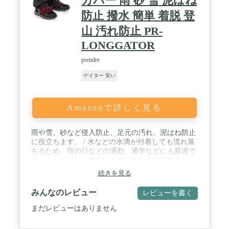
カバー 雨 砂 雪 泥はね
防止 撥水 簡単 着脱 登
山 汚れ防止 PR-
LONGGATOR
prendre
ゲイター 安い
Amazonで詳しく見る
雨や雪、砂など侵入防止、足元の汚れ、泥はね防止
に役立ちます。 / 水などの水滴が付着しても流れ落
ちるため、雨の日などの通勤、通学などにも最適で
す。 / 伸縮ゴムで足のサイズに合わせて調整でき、
足にしっかりフィット！ / 足に装着し、ファスナー
続きを見る
の上からマジックテープで留めるだけ！ファスナー
とマジックテープでしっかり固定し雨や砂、雪など
みんなのレビュー
レビューを書く
の侵入を防ぎます。 / サイズ(約)：全長40cm×幅
50cm 素材：オックスフォード 重量(約)：
まだレビューはありません
135g（ペア）