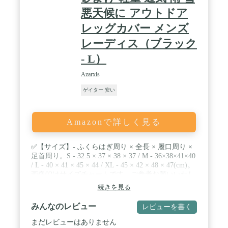
悪天候に アウトドア
レッグカバー メンズ
レーディス（ブラック
- L）
Azarxis
ゲイター 安い
Amazonで詳しく見る
✅【サイズ】- ふくらはぎ周り × 全長 × 履口周り ×
足首周り。S - 32.5 × 37 × 38 × 37 / M - 36×38×41×40
/ L - 40 × 41 × 45 × 44 / XL - 45 × 42 × 48 × 47(cm)。
画像02はサイズチャートです、ご参考お願いいたし
ます / ✅【防水性】- ロングゲイターは600Ｄオック
続きを見る
スフォード生地で、軽量で裂けにくいです。表地は
撥水加工を施しており、 耐水圧6000mmになります
みんなのレビュー
レビューを書く
/ ✅【足カバー】- 登山スパッツは膝下から足首まで
をカバーして、露や雨、泥跳ねからガードします。
まだレビューはありません