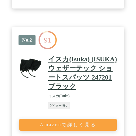
晴れた日でも砂や小石などが靴の中へ入るのを防ぎ
ます / ✅【二重固定】- ゲイターの底部は金属フッ
ク付き、靴ひもに引っ掛けて、ずり上がり防止しま
す。バックルで緩まないようにしっかり締めますの
で使用安心です / ✅【簡単着用】- マジックテープ
が付いて簡単に装着できます。TPUベルトを外側か
ら靴底にまわし、バックルで締めると完成です。お
91
釣り、芝刈り、砂利道・悪路、雪山での歩行などご
No.2
活用いただけます
イスカ(Isuka) (ISUKA)
ウェザーテック ショ
ートスパッツ 247201
ブラック
イスカ(Isuka)
ゲイター 安い
Amazonで詳しく見る