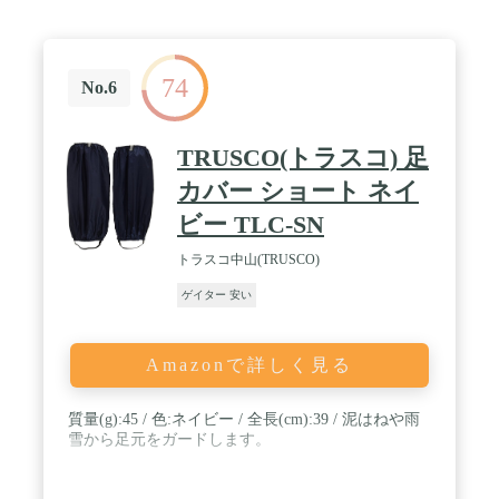
74
No.6
TRUSCO(トラスコ) 足
カバー ショート ネイ
ビー TLC-SN
トラスコ中山(TRUSCO)
ゲイター 安い
Amazonで詳しく見る
質量(g):45 / 色:ネイビー / 全長(cm):39 / 泥はねや雨
雪から足元をガードします。