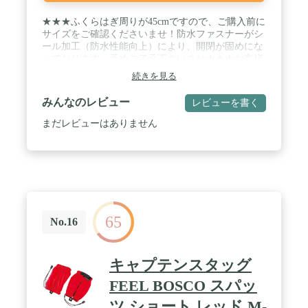
★★★ふくらはぎ周りが45cmですので、ご購入前に
サイズをご確認くださいませ！防水ファスナーがシ
ール加工（防水性能向上）により、開閉が固めにな
っております。予めご了承下さいませ★★★お客様
の声により、改良いたしました。歩くとズレてく
続きを見る
る。脱着しずらい。これまでのストレスを一気に解
消！ / 【改良①】交換可能ワンタッチゴムバンド式
みんなのレビュー
レビューを書く
採用。従来の切れたら終わりの固定ベルト式ではな
く、交換可能なゴムバンド式を採用しました。今な
まだレビューはありません
ら交換ゴムが2組付属しているため、全部で3回分使
用できます。ゴムバンドカバーも厚めで強度UPを実
現。【改良②】ファスナータイプで合わせ目を気に
せずピッタリ閉まり、隙間なく安全です。【改良
③】2つのゴムバンドで足元の隙間をなくし、しっ
かりフィット。従来品と異なり、石や雨が入り込み
ません。【改良④】ゴムコードが内側に収納可能で
65
きるため、歩行中に邪魔にならず安全です。 / 【リ
No.16
ニューアル①】ゴムコードの持ち手に強化ツマミを
採用。従来製品の問題であったゴムコード外れを解
消しました。大きくて平たい持ち手を採用。つかみ
キャプテンスタッグ
やすくなりました。【リニューアル②】防水ファス
ナー採用。ファスナーからの浸水がなくなり、さら
FEEL BOSCO スパッ
に泥汚れのお手入れも簡単に。 / 【サイズ】男女兼
ツ ショート レッド M-
用フリーサイズ（高さ40cm x 周囲45cm）【重量】