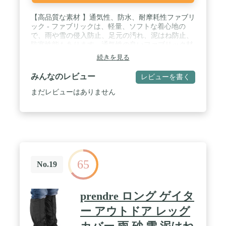
【高品質な素材 】通気性、防水、耐摩耗性ファブリ
ック - ファブリックは、軽量、ソフトな着心地の
で、雨や雪の侵入防止、足元の汚れ、泥はね防止、
防寒性能もあります。通気性の良いファブリック材
質を採用し、軽量でソフトな着心地を与えます。防
続きを見る
水防寒性能に優れるため、雨や雪の侵入や足元の汚
れを防止できます。 / 【便利なデザイン】靴に巻き
みんなのレビュー
レビューを書く
つけるアジャスター、靴紐に引っ掛ける爪、ひざ下
の調節ゴム、でしっかり固定出来ます。幅広の強力
まだレビューはありません
マジックテープで足にしっかり巻き付けられます。
/ 【適用場合】アウトドア、登山、スキー、釣り、
芝刈り、雨の日に通勤・通学・サイクリング、休日
活動、釣り狩猟の研究など様々な活動に適用しま
す。 / 【セット内容】２枚１セット（両足用）収納
袋が付き、使わない時や持ち運びの際はコンパクト
に収納できて、折り畳む時もすごく便利です 。 休
65
日活動に最適です。 / 【製品保証】弊社の製品は3
No.19
ヶ月メーカー保証を提供します。(商品の本来の使
用方法以外が原因による故障・損傷は責任を負いか
ねます。)
prendre ロング ゲイタ
ー アウトドア レッグ