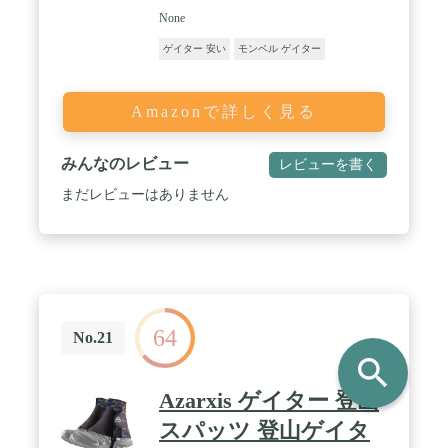
None
ゲイター 安い
モンベル ゲイター
Amazonで詳しく見る
みんなのレビュー
レビューを書く
まだレビューはありません
64
No.21
search
Azarxis ゲイター 登山
スパッツ 登山ゲイタ