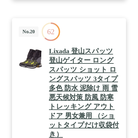
62
No.20
Lixada 登山スパッツ
登山ゲイター ロング
スパッツ ショット ロ
ングスパッツ 3タイプ
多色 防水 泥除け 雨 雪
悪天候対策 防風 防寒
トレッキング アウト
ドア 男女兼用 （ショ
ットタイプだけ収袋付
き）