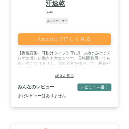
汗速乾
None
ネックゲイター
Amazonで詳しく見る
【弾性変形・耳掛けタイプ】耳に引っ掛けるのでズ
レずに激しい動きも大丈夫です。長時間着用しても
耳が痛くなりません。弾力素材を採用して、脱着や
すいです。フリーサイズ、だれでも適用します。耳
かけヒモ付き、落ちることがありません。 / 【紫外
続きを見る
線対策】UV400カット、紫外線を対策し、
UPF50+日焼き止めます。顔もネックも厳しい紫外
みんなのレビュー
レビューを書く
線から有効的に守ります。23.フェイスカバーは、顔
や頭部、首、耳を保護し、ほこりを防ぐ効果があり
まだレビューはありません
ます。頭、顔、首、耳への有害紫外線を99％カット
することができます。 / 【冷感作用】涼しい冷感布
地で、水や汗で濡れると気化熱の作用により冷却効
果があり、肌と接触した瞬間に温度を3－5度を下
が、真夏中でもクールを感じます。夏を楽しめるの
ネックカバーです。汗をかいてもすばやく吸収して