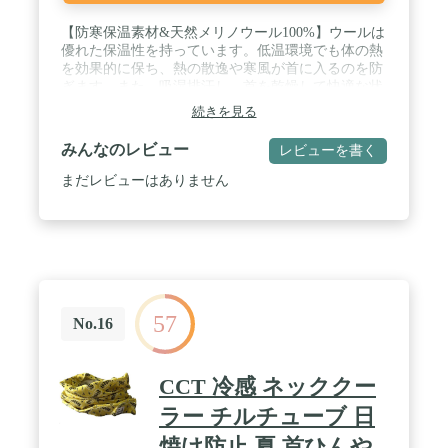
【防寒保温素材&天然メリノウール100%】ウールは
優れた保温性を持っています。低温環境でも体の熱
を効果的に保ち、熱の散逸や寒風が首に入るのを防
ぎます。また、吸湿排汗し、首を乾燥して快適な状
態に保つことができます。快適で暖かなアウトドア
続きを見る
体験を提供します。 / 【おしゃれ&男女兼用】無地
でシンプルなデザインは、様々なスタイルに合わせ
みんなのレビュー
レビューを書く
やすく、男女問わず使用できます。暖かさを提供す
るだけでなく、秋冬のファッションアクセサリーと
まだレビューはありません
して首に身につけることもできます！マスクとして
使用することで顔を整え、小顔効果も抜群です。 /
【サイズ調整可能】展開時のサイズ：
50*25*0.05cm，重量：0.09kg。着方によってサイズ
を自由に調整することができ、パッケージはコンパ
クトで軽く、持ち運びに非常に適しています。 /
【抗菌&防臭】：ウールは天然の抗菌防臭機能を持
57
ち、細菌の繁殖を効果的に抑制し、異臭の発生を防
No.16
ぎます。寒い冬でも頻繁に着用していても、首周り
を清潔で衛生的に保つことができます。 / 【多機能
&多使用シーン】もし一つのネックウォーマーだけ
CCT 冷感 ネッククー
持ち運びたい場合、この商品が最適です！このネッ
クウォーマーはヘアバンド、フェイスカバー、また
ラー チルチューブ 日
帽子しても使用可能です。スキー、ゴルフ、登山、
焼け防止 夏 首ひんや
野球などの活動に適応します。アウトドア用・室内