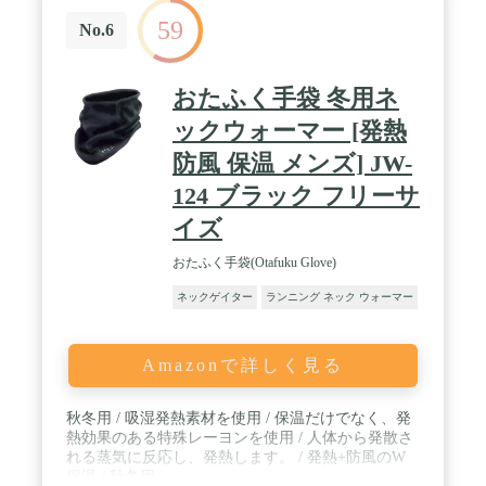
乾く、吸汗速乾素材を使用しています。いつもサラ
59
サラさわやかで付け心地も最高です！ / 【吸汗速
No.6
乾・通気性抜群】 吸湿発散性のある生地で作られ、
すばやく汗を吸収しさらっとした着心地が長時間続
きます。ベタつかないから気にせず運動に集中でき
おたふく手袋 冬用ネ
ます。速乾素材ですぐに乾くのでいつも清潔に使え
ます。通気性にも優れているので、呼吸がしやすい
ックウォーマー [発熱
です。 / 【多機能・男女兼用】サイクリング、ジョ
防風 保温 メンズ] JW-
ギング、ランニング、テニス・ゴルフ、スキー・ス
ノーボード、釣り、徒歩、山登り、旅行、海浜、日
124 ブラック フリーサ
常日焼き止め、車の運転・農作業・ガーデニングな
どの活動に大活躍します。日焼け止めネックカバー
イズ
だけでなく、頭巾、冷感フェイスカバー、マフラ
ー、腕カバーなどとしても使っていいです。フリー
おたふく手袋(Otafuku Glove)
サイズのため、男女・老若問わず根強い人気を誇り
ネックゲイター
ランニング ネック ウォーマー
ます。
Amazonで詳しく見る
秋冬用 / 吸湿発熱素材を使用 / 保温だけでなく、発
熱効果のある特殊レーヨンを使用 / 人体から発散さ
れる蒸気に反応し、発熱します。 / 発熱+防風のW
保温 / 秋冬用