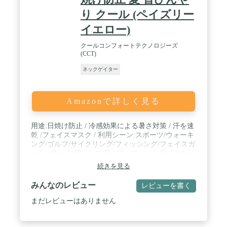
用・就寝用など様々な場合にもご着用いただけま
り クール (ペイズリー
す。 / 【洗いやすい】手で洗ってもいいし、直接に
洗濯機の羊毛のモードを使ってもいいです。高価な
イエロー)
ドライクリーニングは必要ありません。6カッ月安
心保証付き、商品が不具合があったら、いつもで連
クールコンフォートテクノロジーズ
絡ください。
(CCT)
ネックゲイター
Amazonで詳しく見る
用途:日焼け防止 / 冷感効果による暑さ対策 / 汗を速
乾 /フェイスマスク / 利用シーン:スポーツ/ウォーキ
ング/ゴルフ/サイクリング/フィッシング/フェイスガ
ード / 使い方:濡らして固く絞ってパッと広げるだけ
で冷感が作動 / 素材:ポリエステル100%(消臭糸「ム
続きを見る
ッシュ」を使用) / サイズ:フリーサイズ(男女兼用)
長さ約55cm
みんなのレビュー
レビューを書く
まだレビューはありません