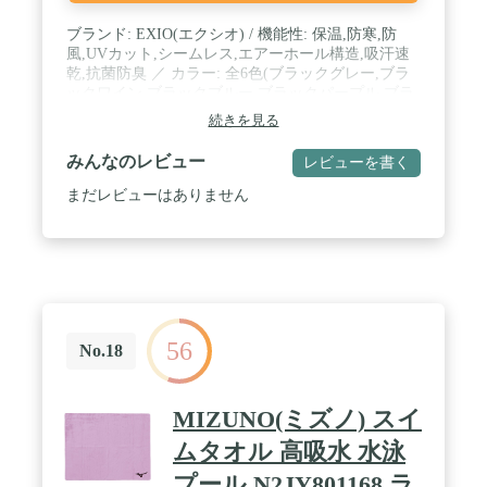
ブランド: EXIO(エクシオ) / 機能性: 保温,防寒,防
風,UVカット,シームレス,エアーホール構造,吸汗速
乾,抗菌防臭 ／ カラー: 全6色(ブラックグレー,ブラ
ックワイン,ブラックブルー,ブラックパープル,ブラ
ックピンク,ブラックイエロー) ／ サイズ: フリー(男
続きを見る
女兼用,メンズ,レディース) / 活用シーンの一例: 登
山,キャンプ,グランピング,釣り,アウトドア全般,ゴ
みんなのレビュー
レビューを書く
ルフ,テニス,サッカー,ランニング,ジョギング,ウォ
ーキング,スキー,スノーボード,スポーツ全般,サバゲ
まだレビューはありません
ー,etc... / 高所登山や冬山でも頭部をしっかり守って
くれるネックウォーマー。伸縮性に優れ、通気性も
抜群。口元が凍りつきにくく、エアーホール構造が
呼吸を楽に。小さく丸めればポケットに楽々収納で
きる手頃なサイズ感も◎。
56
No.18
MIZUNO(ミズノ) スイ
ムタオル 高吸水 水泳
プール N2JY801168 ラ