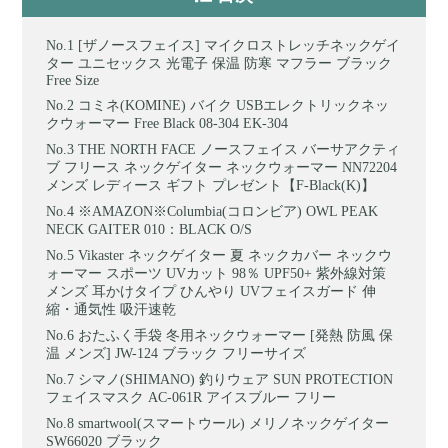
[ザノースフェイス] マイクロストレッチネックゲイ
ター ユニセックス 光電子 保温 防寒 マフラー ブラック
Free Size
コミネ(KOMINE) バイク USBエレクトリックネッ
クウォーマー Free Black 08-304 EK-304
THE NORTH FACE ノースフェイス バーサアクティ
ブ フリース ネックゲイター ネックウォーマー NN72204
メンズ レディース ギフト プレゼント【F-Black(K)】
※AMAZON※Columbia(コロンビア) OWL PEAK
NECK GAITER 010：BLACK O/S
Vikaster ネックゲイター 夏 ネックカバー ネックウ
ォーマー スポーツ UVカット 98％ UPF50+ 紫外線対策
メンズ 耳かけタイプ ひんやり UVフェイスガード 伸
縮・通気性 吸汗速乾
おたふく手袋 冬用ネックウォーマー [発熱 防風 保
温 メンズ] JW-124 ブラック フリーサイズ
シマノ(SHIMANO) 釣りウェア SUN PROTECTION
フェイスマスク AC-061R アイスブルー フリー
smartwool(スマートウール) メリノネックゲイター
SW66020 ブラック