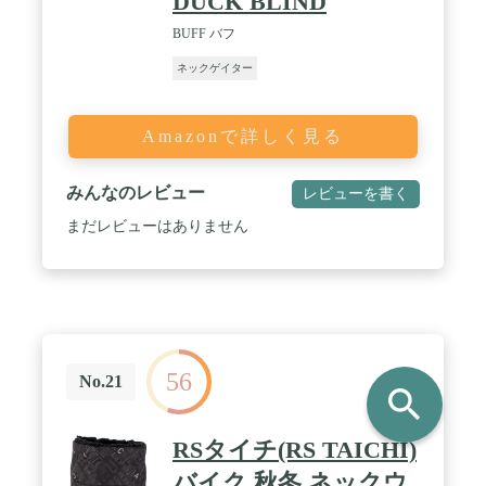
DUCK BLIND
BUFF バフ
ネックゲイター
Amazonで詳しく見る
みんなのレビュー
レビューを書く
まだレビューはありません
56
No.21
search
RSタイチ(RS TAICHI)
バイク 秋冬 ネックウ