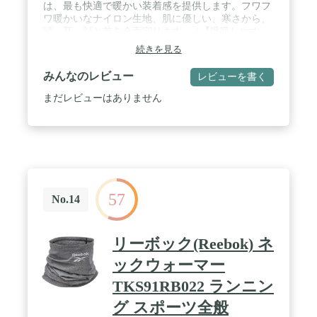
は、最も快適で暖かい装着感を提供します。フワフ
ワ暖かいなナイロン生地、肌に優しい、寒さから、
頭、耳、顔と首を全面守ります。 / 【呼吸しやす
い】冬のネックウォーマーは通気生地を使用して、
続きを見る
暖かさを保持する同時、蒸れません。長時間使用も
息苦しくないです。 / 【防寒】冬用目出し帽は、表
みんなのレビュー
レビューを書く
面にライクラ素材を採用して、寒さから頭、顔と首
を良く保護します。雪の日も、この目出し帽は寒さ
まだレビューはありません
対策することができます。 / 【多用】このバラクラ
バは、オートバイや自転車向けのヘルメット、スキ
ーヘルメット、安全ヘルメット等のインナーキャッ
プとしてもフィットします。スノーボード、サイク
ル、バイク、ランニング、乗馬、屋外作業等の場合
に大活躍です。 / 【カスタマーサービス】フェイス
カバーのサイズは一つだけ、頭と合わない場合があ
57
りかもしれません。商品上では何かご問題がありま
No.14
したら、弊店を連絡してください。交換にしても返
金しても、できる限り早くお客様のために解決させ
ます。
リーボック(Reebok) ネ
ックウォーマー
TKS91RB022 ランニン
グ スポーツ全般