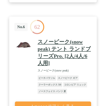
ル）で水滴や結露をシャットアウト。常温保存の食
材と、冷蔵保存の食材を分けて入れられるので、毎
日のお買い物でも活躍します。 / 【3層構造の保冷
機能】大きく開いて出し入れしやすい上段スペース
には、結露で濡らしたくない着替えやタオルなどを
収納。下段は、お弁当やドリンクなどの保冷温スペ
62
ースに。お弁当と一緒に入れた「保冷剤」やペット
No.6
ボトルの結露による水分で、リュックの中の着替え
やタオルがビショビショに・・・なんて心配もあり
ません。 / 【4つの収納ポケット】①フロントポケ
スノーピーク(snow
ット×1:サッと取り出せる外側のポケットにはハン
カチやマスクなどを。②サイドポケット×2:両サイ
peak) テント ランドブ
ドにはポールや傘、水筒などを入れるのにピッタリ
リーズPro. [2人/4人/6
なポケットを搭載。ベルト付きだからしっかりと固
定できます。③内側ポケット×1:内側のメッシュポ
人用]
ケットにはサングラスや鍵など失くしたくない貴重
品を。 / 【細かな機能がたくさん】①開け閉めしや
スノーピーク(snow peak)
すいジッパータブ付②クッション入りで肩がラクな
ショルダーベルト③背中はムレにくいメッシュ素材
ビーチパラソル
スノーピーク ギア
④チェストベルトは上下調節可能⑤水をはじきやす
クーラーボックス 50l
コロンビア リュック
い撥水加工
ノースフェイス パンツ 夏