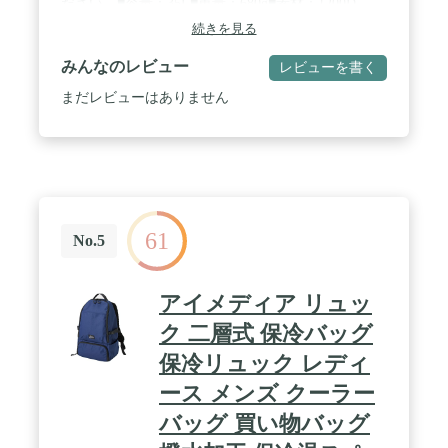
ださい。■容量：35L■重量：680g■素材：1200D
OX（ポリエステル100%）× 900D OX TPU（ポリエ
続きを見る
ステル100％）■機能：オムニシールド/小雨や泥か
らプロテクト。フィールドで便利な水をはじき、汚
みんなのレビュー
レビューを書く
れをガードする機能。 / カラー：ＣＹ／３１６
まだレビューはありません
61
No.5
アイメディア リュッ
ク 二層式 保冷バッグ
保冷リュック レディ
ース メンズ クーラー
バッグ 買い物バッグ