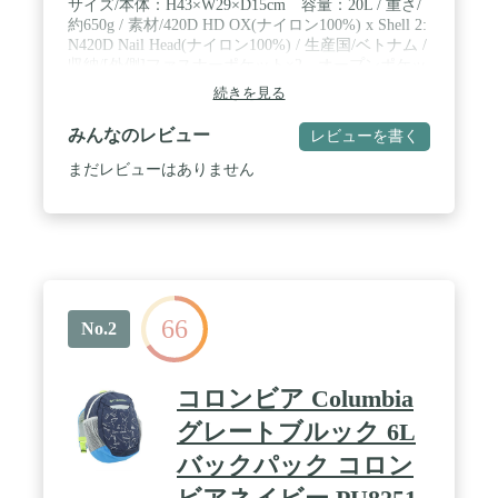
サイズ/本体：H43×W29×D15cm 容量：20L / 重さ/
約650g / 素材/420D HD OX(ナイロン100%) x Shell 2:
N420D Nail Head(ナイロン100%) / 生産国/ベトナム /
収納/[外側]ファスナーポケット×2、オープンポケッ
ト×1、メッシュポケット×2 [内側]オープンポケッ
続きを見る
ト×1、マジックテープ式ポケット×2
みんなのレビュー
レビューを書く
まだレビューはありません
66
No.2
コロンビア Columbia
グレートブルック 6L
バックパック コロン