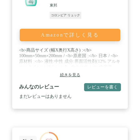
東邦
コロンビア リュック
Amazonで詳しく見る
<b>商品サイズ (幅X奥行X高さ) :</b>
100mm×50mm×200mm / <b>原産国 :</b> 日本 / <b>
原材料 :</b> 液性:中性 成分:界面活性剤(12% アルキ
ルベタイン) / ブラント名: ウタマロ / <b>内容量 :
</b> 400mL / 手洗い・つけおき洗い水5Lに対し5ml
続きを見る
しつこい汚れの場合は、原液を適量汚れになじま
せ、もみ洗いしてください。一般洗たく機水30Lに
みんなのレビュー
レビューを書く
対し30ml、ドラム式洗たく機衣類1kgに対し15mlご
使用ください。
まだレビューはありません