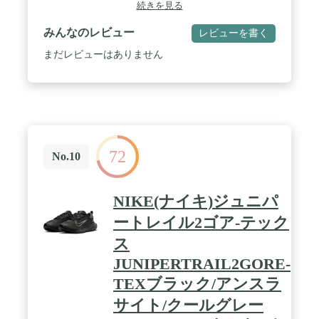
す。 / BIOM NATURAL MOTIONテクノロジーによ
続きを見る
り、解剖学的なラストを使用してプレーヤーを地面
に近づけられます。 / YAK レザーアッパー、非常に
みんなのレビュー
レビューを書く
丈夫で軽量。 / ZARMA-TOURスパイクトラクショ
ン。 つま先の回転ラインやハイブリッドクリートを
まだレビューはありません
含むハイブリッドエレメント。
72
No.10
NIKE(ナイキ)ジュニパ
ートレイル2ゴア-テック
ス
JUNIPERTRAIL2GORE-
TEXブラック/アンスラ
サイト/クールグレー