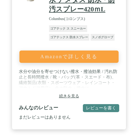
汚スプレー420ｍL
Columbus(コロンブス)
ゴアテック ス スニーカー
ゴアテックス 防水スプレー
スノボグローブ
Amazonで詳しく見る
水分や油分を寄せつけない撥水・撥油効果 / 汚れ防
止と長時間撥水 / 靴・バッグ(革・スエード・布)、
繊維製品(衣類・スポーツウェア・レインコート・
アウトドア用品)、傘の防水・撥水に
続きを見る
みんなのレビュー
レビューを書く
まだレビューはありません