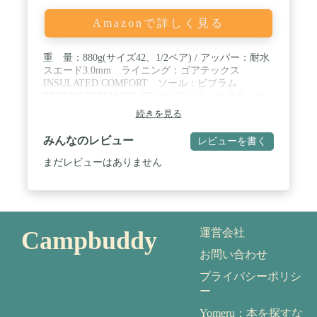
Amazonで詳しく見る
重 量：880g(サイズ42、1/2ペア) / アッパー：耐水
スエード3.0mm ライニング：ゴアテックス
INSULATED COMFORT ソール：ビブラム
PENTAX PRECISION XT(セミワンタッチクランポ
ン対応) / サイズ：36=23.1cm、37=23.7cm、
続きを見る
38=24.3cm、39=24.9cm、40=25.5cm、41=26.1cm、
42=26.7cm、43=27.3cm、44=27.9cm、45=28.5cm ※
みんなのレビュー
レビューを書く
サイズは靴の実寸です。実際には0.5～1.0cm程の余
裕が必要ですが、個人の足形やソックスの厚さによ
まだレビューはありません
ってことなります / ※amazonシステム上、0.5cm刻
みのセンチサイズ設定となります。当商品はEURサ
イズ基準となりますので、ご購入希望のEURサイズ
は次の通りとなります。 ◎選択サイズ：25.5cm =
EUR40(25.5cm)、◎選択サイズ：26.0cm =
Campbuddy
運営会社
EUR41(26.1cm)、◎選択サイズ：26.5cm =
EUR42(26.7cm)、◎選択サイズ：27.5cm =
お問い合わせ
EUR43(27.3cm)、◎選択サイズ：28.0cm =
EUR44(27.9cm)、◎選択サイズ：28.5cm =
プライバシーポリシ
EUR45(28.5cm)
ー
Yomeru：本を探すな