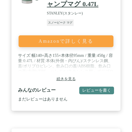
ャンプマグ 0.47L
す。【専用の収納袋付き】チタンマグを収納するた
めの、専用の収納バッグ付きです。バッグの中に入
STANLEY(スタンレー)
れておいても他のアイテムと直接当たることがな
く、傷がつくこともありません。【チタン製品の特
スノーピーク マグ
徴】ステンレス鋼よりも60%ほど軽く、他の主要金
属に比べて耐蝕性能に優れ、他の金属よりも密度あ
たりの強度に優れています。強度を保ったまま薄
Amazonで詳しく見る
く・軽くする事ができるため、アウトドアに最適な
素材と言えます。 / ✅【美しい焼き色への変化】長
く直火で使用し続けることにより、チタン特有の美
サイズ:幅140×高さ155×本体径95mm / 重量:450g / 容
しい焼き色へと変化していきます。変化の具合は使
量:0.47L / 材質:本体(外側・内びん)/ステンレス鋼、
用状況によって変わるため自分だけのチタンマグに
蓋/ポリプロピレン、飲み口の蓋/ABS樹脂、飲み口
育て上げることも可能です。【 使い方動画 】パッ
の蓋(内側)/TPE、ハンドル/ステンレス鋼・ポリプロ
ケージには使用方法の動画QRコードが印字してお
ピレン・TPE、パッキン/シリコーン / 保温力目安:60
りますのでスマホでいつでも使い方を確認できま
続きを見る
度以上/2.5時間 / 保冷力目安:10度以下/4.5時間 / 食洗
す。【製品詳細】サイズ：（マグ本体）飲み口直径
機使用可
約9cm x 底部直径約9cm x 高さ約9cm（蓋）直径約
みんなのレビュー
レビューを書く
8.8cm（収納袋）直径約9cm x 高さ約12cm【メーカ
まだレビューはありません
ー保証1年】初期不良の保証はもちろん、通常の使
用で不具合が起きた場合でもご購入から1年間であ
れば新品と交換させていただきます。【パッケージ
内容】チタンマグ本体・フタ・収納袋