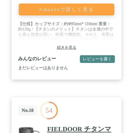
Amazonで詳しく見る
【仕様】カップサイズ：約Φ95mm* 110mm 重量：
約120g / 【チタンのメリット】チタンは金属の中で
も最も強度が高い、軽量で機能的、その上、表面は
汚れにくいし熱交換性が優れて、加熱時間も節約で
きます / 【吊り下げ式】 吊り下げハンドル付きで、
続きを見る
このカップはポットとして直火/調理/汤を沸かす、
川から水を汲むために使用できます。 / 【内側には
みんなのレビュー
レビューを書く
目盛り付き】これにより計量カップとして使用する
ことや、湯沸かし時に必要な分だけ沸かすことがで
まだレビューはありません
きます。 商品特性 / 【どこでも使いやすい】収納袋
はメッシュ仕様で通気性に優れ、カップを洗った後
収納袋の中に放置して、自然乾燥しやすくて便利で
す。ソロキャンプやツーリングキャンプ、テント泊
の登山など、ピクニックや日常用にも携帯性が高い
道具です。
54
No.18
FIELDOOR チタンマ