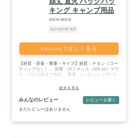
頑丈 直火 バックパッ
キング キャンプ用品
SNOW ROCK
スノーピーク マグ
Amazonで詳しく見る
【材質・容量・重量・サイズ】材質：チタン（コー
ティングなし）。 容量：20.3 オンス（600 ml）マグ
カップの上部まで測定。 重量：4.2 オンス（119 グ
ラム）。 サイズ：96mm（直径）x 103mm（高
さ）。 / 【ヘルシーキャンプマグ】99.8％チタン製
続きを見る
で、ヘルシーで耐食性に優れています。 チタン製品
は、耐久性のある頑丈な構造と優れた熱伝達を備え
みんなのレビュー
レビューを書く
ており、食品や飲料と反応することはなく、元の味
を維持します。 / 【超軽量キャンプカップ】他のス
まだレビューはありません
テンレスマグカップに比べて軽く、持ち運びに便利
な折りたたみ式ハンドルで省スペースです。 蓋の通
気孔とリフトタブのデザインにより、火傷を防ぐこ
とができます。 / 【絶妙なクラフト】溶接場所は、
クランプ力と精度が高く、脱落しにくいリベット接