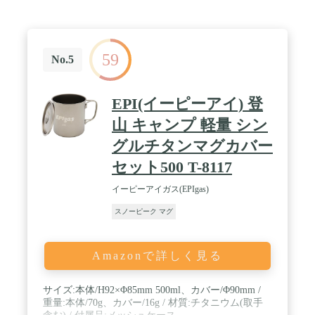
約φ7.8×8.5（h）cm 容量：約300cc / 【材質】本体
／ステンレス（二重構造）、ハンドル／ポリプロピ
レン
59
No.5
EPI(イーピーアイ) 登
山 キャンプ 軽量 シン
グルチタンマグカバー
セット500 T-8117
イーピーアイガス(EPIgas)
スノーピーク マグ
Amazonで詳しく見る
サイズ:本体/H92×Φ85mm 500ml、カバー/Φ90mm /
重量:本体/70g、カバー/16g / 材質:チタニウム(取手