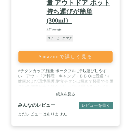
量 アウトドア ポット
ャンプ飯 外飯 外メシ
持ち運びが簡単
(300ml）
ZYVoyage
スノーピーク マグ
Amazonで詳しく見る
√チタンカップ,軽量 ポータブル ,持ち運びしやす
い・アウトドア料理・キャンプ・ＢＢＱに最適 / √
健康および環境保護,耐食チタンは極めて軽量で金属
臭や金属味が全く残らない / √折り畳めるハンドル
が２つ装着され収納しやすい,メッシュバッグとボッ
続きを見る
クス付き / √アウトドア用マグカップ,食洗機対応 / √
サイズ：約Φ70mm* 80mm、容量：300ml 重量：約
みんなのレビュー
レビューを書く
62.3g;
まだレビューはありません