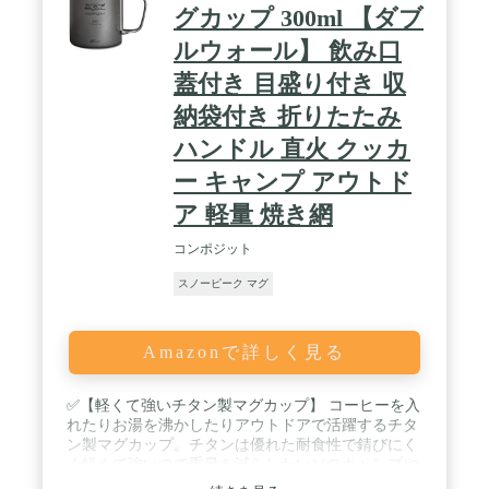
グカップ 300ml 【ダブ
ルウォール】 飲み口
蓋付き 目盛り付き 収
納袋付き 折りたたみ
ハンドル 直火 クッカ
ー キャンプ アウトド
ア 軽量 焼き網
コンポジット
スノーピーク マグ
Amazonで詳しく見る
✅【軽くて強いチタン製マグカップ】 コーヒーを入
れたりお湯を沸かしたりアウトドアで活躍するチタ
ン製マグカップ。チタンは優れた耐食性で錆びにく
く軽くて強いので重量を減らしたいソロキャンプや
山行にもオススメです。 / ✅【保温性に優れたダブ