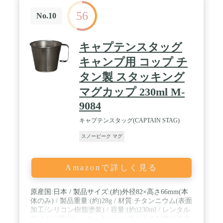
56
No.10
キャプテンスタッグ
キャンプ用 コップ チ
タン製 スタッキング
マグカップ 230ml M-
9084
キャプテンスタッグ(CAPTAIN STAG)
スノーピーク マグ
Amazonで詳しく見る
原産国:日本 / 製品サイズ:(約)外径82×高さ66mm(本
体のみ) / 製品重量:(約)28g / 材質:チタンニウム(表面
加工/シリコン樹脂塗装) / 容量:(約)230ml / レンタル
等により貸出し、オークション等による転売や中古