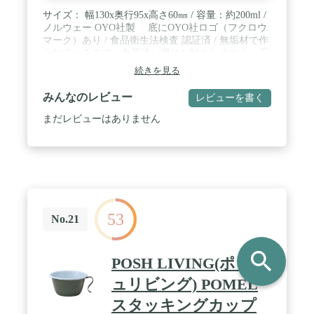
サイズ： 幅130x奥行95x高さ60㎜ / 容量：約200ml /
ノルウェー OYO社製 底にOYO社ロゴ（フクロウ
マーク）あり / 食品衛生法検査 認証済 / 無垢材で作
られているので、食器洗い機はお勧めしません。石
鹸等で手洗いしてください。 / 重量：180g
続きを見る
みんなのレビュー
レビューを書く
まだレビューはありません
53
No.21
search
POSH LIVING(ポッシ
ュリビング) POMEL
スタッキングカップ