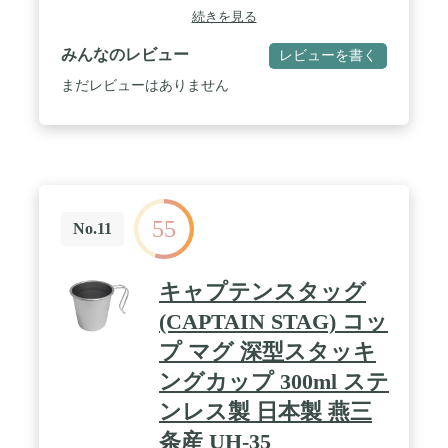
販売、及び譲渡によって発生した故障・損傷・劣
続きを見る
化・損害・事故につきましては、一切責任を負いか
ねますので予めご了承ください。
みんなのレビュー
レビューを書く
まだレビューはありません
55
No.11
キャプテンスタッグ
(CAPTAIN STAG) コッ
プ マグ 深型スタッキ
ングカップ 300ml ステ
ンレス製 日本製 燕三
条産 UH-35