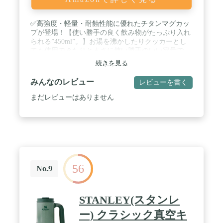
✅高強度・軽量・耐蝕性能に優れたチタンマグカッ
プが登場！【使い勝手の良く飲み物がたっぷり入れ
られる”450ml”。】お湯を沸かしたりクッカーとし
ても使用できたりとまさに使い勝手のいい容量で
す！【飲み口が熱くなりにくい！】また、熱伝導率
続きを見る
が低いため熱い飲み物を注いでも飲み口付近は熱く
なりにくくなっています！【折りたたみ可能なハン
みんなのレビュー
レビューを書く
ドル】 持ち手部分は、よりコンパクトに収納する
ことができるようフォールディングハンドルにしま
まだレビューはありません
した。これにより大きなサイズのチタンマグと組み
合わせればスタッキングして持ち運ぶことができま
す。 / ✅チタンマグカップの内側には分量を測るた
めの目盛り付き！これにより計量カップとして使用
することや、湯沸かし時に必要な分だけ沸かすこと
ができます。【専用の蓋つき】WAQチタンマグには
専用の蓋が標準装備！キャンプ場に生息している虫
56
や焚火の灰が飲み物に侵入することを防いでくれま
No.9
す。キャンプなどのアウトドアで使う場合には、蓋
付きのため安心して飲み物を飲むことができます。
また保温性もアップするため、より長く温かい飲み
STANLEY(スタンレ
物を飲むことができます。 / ✅【直火での仕様が可
能】WAQチタンマグはシングルウォール構造のため
ー) クラシック真空キ
ガスバーナーや焚火など、直火での使用が可能で