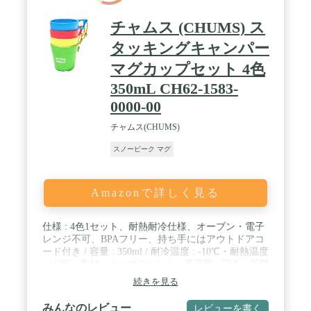
ン特有の綺麗な青紫の焼き色へ変化していき、その
時その時のシーンを楽しむことが出来ます。世界に
チャムス (CHUMS) ス
一つだけしかないあなただけのギアを完成させてく
ださい。
タッキングキャンパー
マグカップセット 4色
350mL CH62-1583-
0000-00
チャムス(CHUMS)
スノーピーク マグ
Amazonで詳しく見る
仕様 : 4色1セット、耐熱耐冷仕様、オーブン・電子
レンジ不可、BPAフリー、持ち手にはアウトドアコ
ード付き / 容量 : 350ml / 耐冷温度 : -10℃・耐熱温度
: 110℃ / 素材 : ポリプロピレン / 原産国 : 日本 / 部門
名: ユニセックス大人
続きを見る
みんなのレビュー
レビューを書く