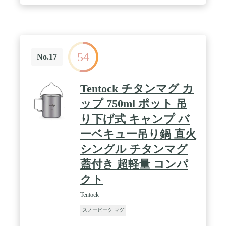
54
No.17
Tentock チタンマグ カ
ップ 750ml ポット 吊
り下げ式 キャンプ バ
ーベキュー吊り鍋 直火
シングル チタンマグ
蓋付き 超軽量 コンパ
クト
Tentock
スノーピーク マグ