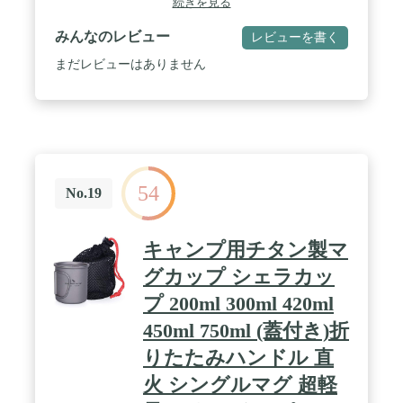
続きを見る
ルウォール】 こちらのマグカップは保温性に優れた
ダブルウォール仕様です。温かい飲み物は冷めにく
みんなのレビュー
レビューを書く
く冷たい飲み物はぬるくなりにくい構造です。 /
✅【埃や灰を防ぐフタ付き】 埃や焚火の灰が入るの
まだレビューはありません
を防ぐ飲み口付きのフタが付属します。高い透明度
と耐衝撃性、環境ホルモンBPAを一切含まないコポ
リエステル樹脂でできています。 ✅【折りたたみ式
の取っ手】 取っ手は折りたたみ式になっているので
収納する際に出っ張りがなくなりスマートなパッキ
ングが可能です。 / ✅【商品詳細】 サイズ： 使用
時：(約)11.2cm×8.8cm 収納時：(約)7.7cm×8.8cm 重
54
量： (約)110g (90g ※蓋含まず) 容量： (約)300ml 材
No.19
質： チタン、コポリエステル樹脂 付属品： 収納袋
特記事項： ※火にかけると中の空気が膨張し、マグ
が破裂する危険性があるので絶対にしないでくださ
キャンプ用チタン製マ
い。 / [こんな商品をお探しの方に] マグカップ チタ
ンマグ チタンカップ チタンマグカップ ダブルマグ
グカップ シェラカッ
カップ ダブルマグ 直火 蓋つき ふた付き フタ付き
プ 200ml 300ml 420ml
大きめ おすすめ おしゃれ 北欧 アウトドア アウト
ドア用品 キャンプ キャンプ用品 キャンプ道具
450ml 750ml (蓋付き)折
Fieldoor フィールドア おしゃれ かんたん 初心者 ビ
ギナー 道具 アウトドアグッズ フィールドギア アク
りたたみハンドル 直
セサリー レジャー 山 海 フェス 屋外イベント バー
火 シングルマグ 超軽
ベキュー BBQ 運動会 クラブ活動 部活動 お花見 キ
ャンピング グランピング テント泊 アウトドア飯 キ