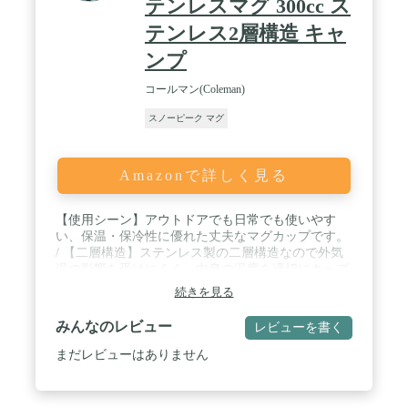
テンレスマグ 300cc ス
テンレス2層構造 キャ
ンプ
コールマン(Coleman)
スノーピーク マグ
Amazonで詳しく見る
【使用シーン】アウトドアでも日常でも使いやす
い、保温・保冷性に優れた丈夫なマグカップです。
/ 【二層構造】ステンレス製の二層構造なので外気
温の影響を受けにくく、中身の温度を適切にキープ
します。 / 【高い耐久性】ステンレス製のため丈夫
続きを見る
で錆びにくく、アウトドアでのハードな使用にも耐
えられます。お手入れも簡単で衛生的です。 / 【容
みんなのレビュー
レビューを書く
量300ml】使い勝手の良い300mlの容量は片手で持ち
やすく、コーヒー、お茶、スープなど様々な飲み物
まだレビューはありません
に最適です。 / 【持ちやすいハンドル】持ちやすい
大きめのハンドルは、熱いものを入れたときにも安
心してカップを持つことが出来ます。 / 【サイズ】