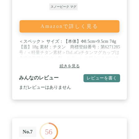
スノーピーク マグ
Amazonで詳しく見る
＜スペック＞ サイズ：【本体】Φ8.5cm×9.5cm 74g
【蓋】18g 素材：チタン 商標登録番号：第6271285
号 / ＜軽量チタン素材＞DaLaCaチタンマグカップは
全ての箇所がチタン製。ステンレス鋼よりも60%ほ
ど軽く、他の主要金属に比べて耐蝕性能に優れ、他
続きを見る
の金属よりも密度あたりの強度に優れています。チ
タンならではの軽さで、重量はなんと蓋を合わせて
みんなのレビュー
レビューを書く
も92g！軽量＆コンパクトで持ち運びが簡単ですの
で、キャンプ、登山、釣りなどに最適です！ / ＜大
まだレビューはありません
容量の450ml＞コンパクトで持ち運びのしやすい
DaLaCaチタンマグカップですが、コンパクトな見た
目とは裏腹に内容量は様々なシーンで約に立つ
450mlの大容量！ / ＜直火の使用OK＞DaLaCaチタン
マグはシングルウォール構造ですので、ガスバーナ
ーや焚火など、直火での使用が可能です。マグカッ
プとしてだけではなく、小さめのクッカーとしても
56
お使いいただけます。 / ＜世界に一つだけのマグカ
No.7
ップ＞DaLaCaチタンマグカップを加熱すると、チタ