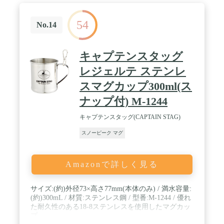
続なしの技術を採用しています。 / 【パッケージ＆
カスタマーサービス】パッケージ：すべて箱入りパ
54
ッケージです。 屋外でのキャンプバックパッキング
No.14
が好きな人への素晴らしい贈り物。
キャプテンスタッグ
レジェルテ ステンレ
スマグカップ300ml(ス
ナップ付) M-1244
キャプテンスタッグ(CAPTAIN STAG)
スノーピーク マグ
Amazonで詳しく見る
サイズ:(約)外径73×高さ77mm(本体のみ) / 満水容量:
(約)300mL / 材質:ステンレス鋼 / 型番:M-1244 / 優れ
た耐久性のある18-8ステンレスを使用したマグカッ
プ