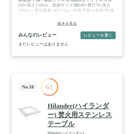
650×高さ210mm、収納サイズ/幅680×奥行70×高さ
350mm / 製品重量:(約)3.5kg / 材質:甲板の表面/竹(集
成材)(表面ラッカー塗装)、構造部材/アルミニウム
合金(表面アルマイト加工)、 / 耐荷重:(約)30kg(均等)
続きを見る
/ ご注意:レンタル等による貸出、オークション等に
よる販売や中古販売、及び譲渡によって発生した故
みんなのレビュー
レビューを書く
障・破損・損害・事故などにつきましては一切責任
を負いかねますので予めご了承ください。 ご注意:
まだレビューはありません
レンタル等による貸出、オークション等による販売
や中古販売、及び譲渡によって発生した故障・破
損・損害・事故などにつきましては一切責任を負い
かねますので予めご了承ください。
61
No.18
Hilander(ハイランダ
ー) 焚火用ステンレス
テーブル
Hilander(ハイランダー)