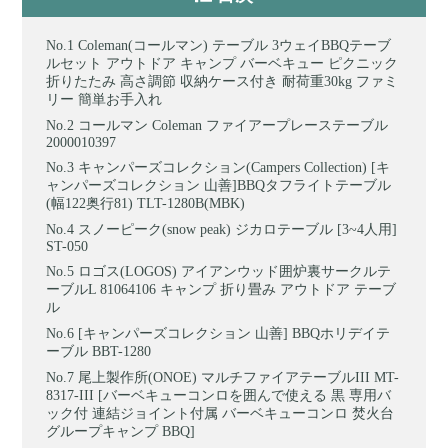
Coleman(コールマン) テーブル 3ウェイBBQテーブ
ルセット アウトドア キャンプ バーベキュー ピクニック
折りたたみ 高さ調節 収納ケース付き 耐荷重30kg ファミ
リー 簡単お手入れ
コールマン Coleman ファイアープレーステーブル
2000010397
キャンパーズコレクション(Campers Collection) [キ
ャンパーズコレクション 山善]BBQタフライトテーブル
(幅122奥行81) TLT-1280B(MBK)
スノーピーク(snow peak) ジカロテーブル [3~4人用]
ST-050
ロゴス(LOGOS) アイアンウッド囲炉裏サークルテ
ーブルL 81064106 キャンプ 折り畳み アウトドア テーブ
ル
[キャンパーズコレクション 山善] BBQホリデイテ
ーブル BBT-1280
尾上製作所(ONOE) マルチファイアテーブルIII MT-
8317-III [バーベキューコンロを囲んで使える 黒 専用バ
ック付 連結ジョイント付属 バーベキューコンロ 焚火台
グループキャンプ BBQ]