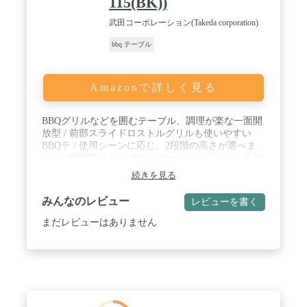
115(BK))
武田コーポレーション(Takeda corporation)
bbq テーブル
Amazonで詳しく見る
BBQグリルなどを囲むテーブル、調理が楽な一面開
放型 / 前部スライドロストルグリルも使いやすい
BBQテ / 使用シーンに応じ、2段階の高さが選べま
す。 / 開口部サイズ:約79×40cm / テーブルサイズ:約
114.5×57.5(高さ)68.5/40cm / 耐荷重:約30㎏ / 収納袋
続きを見る
付き
みんなのレビュー
レビューを書く
まだレビューはありません