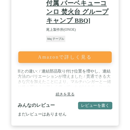
付属 バーベキューコ
ンロ 焚火台 グループ
キャンプ BBQ]
尾上製作所(ONOE)
bbq テーブル
Amazonで詳しく見る
IIとの違い: / 連結部品取り付け位置を増やし、連結
方法のバリエーションが増えました / 貫通できる大
きな穴を加えたことにより、マルチハンガーと一緒
に使う際により楽しく使っていただけます / ロック
部分も、グラ付き防止を優先した構造に変更をして
続きを見る
おります / ロゴについても4枚全てに新ロゴを取り
入れ、他社類似商品と混同することのない仕様とな
みんなのレビュー
レビューを書く
っております
まだレビューはありません