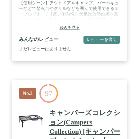
【使用シーン】アウトドアやキャンプ、バーベキュ
ーなどで焚火台やグリルなどを囲んで使用できるテ
ーブルです。 / 【高い耐熱性】天板は放熱効果を高
めるパンチング加工がされており、焚火で熱くなり
過ぎることを防ぎます。ダッチオーブンなど熱い調
続きを見る
理器具を直接置くこともできます。 / 【ステンレス
製】本体はサビに強いステンレス製で、お手入れも
みんなのレビュー
レビューを書く
簡単です。火のそばで使用しても熱による変形や劣
化が少なく耐久性に優れています。 / 【安全性】焚
まだレビューはありません
火台を囲むようにしてセットするので、不用意にお
子様が近づいてやけどしてしまったり、つまずいて
焚火台を倒してしまうリスクを回避できます。 /
【コンパクト収納】脚部は折りたたみ式で、専用の
収納ケースにコンパクトに収納することができま
す。 / 【囲炉裏風のレイアウト】別売りのファイア
ープレイススタンド(品番:2000021888)と組み合わせ
97
ることで囲炉裏風のアウトドアダイニングにできま
No.3
す。 / 【サイズ】使用時サイズ：約
100×100×27（h）cm 収納時サイズ：約
100×17×11（h）cm 重量：約6kg / 【材質】ステン
キャンパーズコレクシ
レス、他
ョン(Campers
Collection) [キャンパー