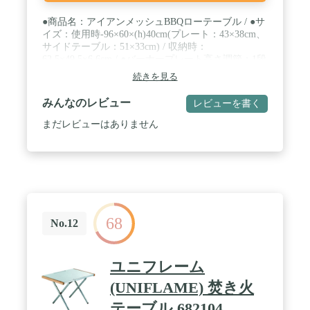
●商品名：アイアンメッシュBBQローテーブル / ●サ
イズ：使用時-96×60×(h)40cm(プレート：43×38cm、
サイドテーブル：51×33cm) / 収納時：
62.5×49.5×6.6cm / ●バーナープレート高さ調節：1段
12cm、2段-19cm(天板から) / ●重量：4.7kg / ●耐荷
続きを見る
重：テーブル-30kg、プレート-10kg / ●内容：テーブ
ル本体、キャリーバッグ / ●生産国：中国 / 【保証期
みんなのレビュー
レビューを書く
間】 商品到着後7日間 ※初期不良のみ対応させて頂
きます。 ※お客様都合での返品・交換は対応いたし
まだレビューはありません
かねますので、ご了承ください。
68
No.12
ユニフレーム
(UNIFLAME) 焚き火
テーブル 682104