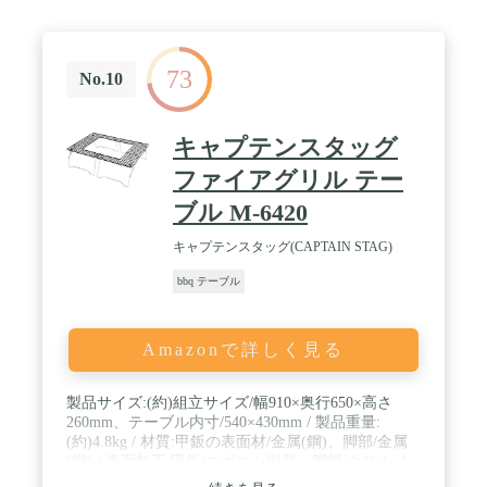
73
No.10
キャプテンスタッグ
ファイアグリル テー
ブル M-6420
キャプテンスタッグ(CAPTAIN STAG)
bbq テーブル
Amazonで詳しく見る
製品サイズ:(約)組立サイズ/幅910×奥行650×高さ
260mm、テーブル内寸/540×430mm / 製品重量:
(約)4.8kg / 材質:甲鈑の表面材/金属(鋼)、脚部/金属
(鋼) / 表面加工:甲鈑/エポキシ樹脂、脚部/クロムメ
ッキ / 収納サイズ:(約)650×450×厚さ75mm / 耐荷重: