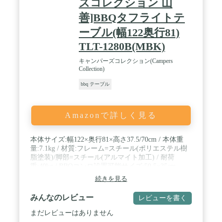
ズコレクション 山
善]BBQタフライトテ
ーブル(幅122奥行81)
TLT-1280B(MBK)
キャンパーズコレクション(Campers
Collection)
bbq テーブル
Amazonで詳しく見る
本体サイズ:幅122×奥行81×高さ37.5/70cm / 本体重
量:7.1kg / 材質:フレーム=スチール(ポリエステル樹
脂塗装)/脚部=スチール(アルマイト加工) / 耐荷
重:40kg / BBQコンロ設置可能サイズ:50.5×35cm
続きを見る
みんなのレビュー
レビューを書く
まだレビューはありません