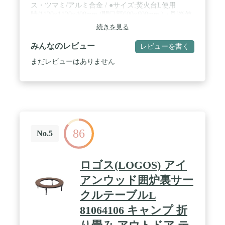
ス・ツマミ/アルミ合金 / ●サイズ:焚火台L使用
時/1120×1120×400mm (開口部600×600mm )・剛炎使
用時/890×890×400mm(開口部370×370mm) / ●収納サ
続きを見る
イズ:745×170×400mm / ●重量:10.5kg
みんなのレビュー
レビューを書く
まだレビューはありません
86
No.5
ロゴス(LOGOS) アイ
アンウッド囲炉裏サー
クルテーブルL
81064106 キャンプ 折