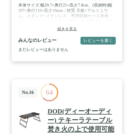
本体サイズ:幅29.7×奥行21×高さ7.8cm、(収納時)幅
297×奥行110×高さ19mm / 材質:天板=アルミニウ
ム、スタンド=ステンレス、専用収納ケース本体・
ひも=ナイロン、ひも留め=樹脂 / 耐荷重:3kg / 本体
重量:395g / 収納時サイズ:幅29.7×奥行11×高さ1.9cm
続きを見る
/ 原産国:台湾 / ひも留め:樹脂
みんなのレビュー
レビューを書く
まだレビューはありません
64
No.16
DOD(ディーオーディ
ー) テキーラテーブル
焚き火の上で使用可能