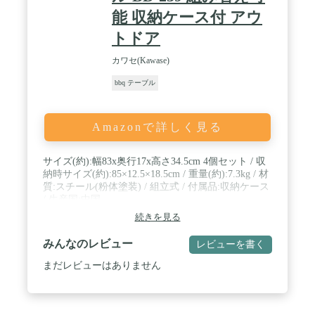
能 収納ケース付 アウ
トドア
カワセ(Kawase)
bbq テーブル
Amazonで詳しく見る
サイズ(約):幅83x奥行17x高さ34.5cm 4個セット / 収
納時サイズ(約):85×12.5×18.5cm / 重量(約):7.3kg / 材
質:スチール(粉体塗装) / 組立式 / 付属品:収納ケース
/ 生産国:中国
続きを見る
みんなのレビュー
レビューを書く
まだレビューはありません