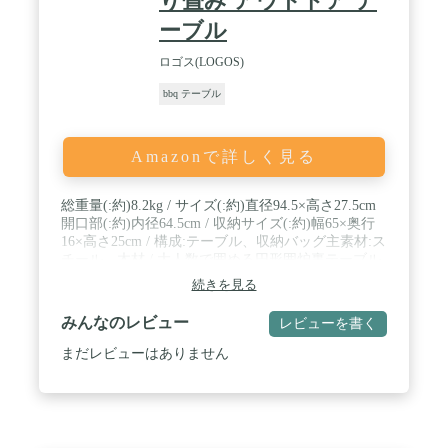
り畳み アウトドア テ
ーブル
ロゴス(LOGOS)
bbq テーブル
Amazonで詳しく見る
総重量(:約)8.2kg / サイズ(:約)直径94.5×高さ27.5cm
開口部(:約)内径64.5cm / 収納サイズ(:約)幅65×奥行
16×高さ25cm / 構成:テーブル、収納バッグ主素材:ス
チール、木材 / 大人数で囲める円形囲炉裏テーブル
続きを見る
みんなのレビュー
レビューを書く
まだレビューはありません