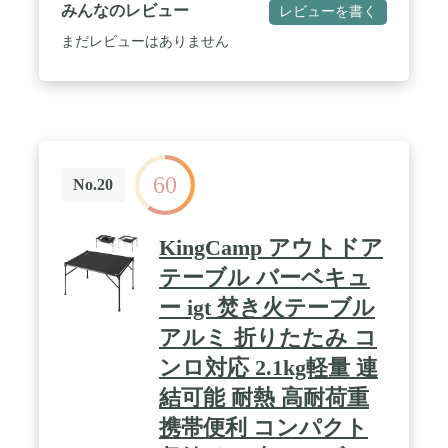
ださい。 ※塗装後の返品はできませんので、ご了承
みんなのレビュー
レビューを書く
ください。 / ※商品は、モニターによって色合いが
異なって見える場合があります。 ※仕様・デザイン
まだレビューはありません
は改良のため予告なく変更することがあります。
60
No.20
KingCamp アウトドア
テーブル バーベキュ
ー igt 焚き火テーブル
アルミ 折りたたみ コ
ンロ対応 2.1kg軽量 連
結可能 耐熱 高耐荷重
携帯便利 コンパクト