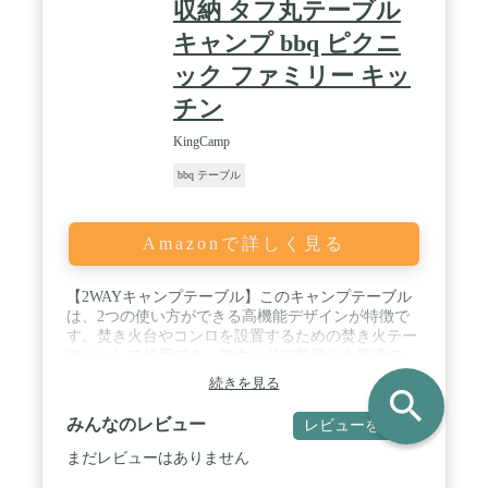
収納 タフ丸テーブル
キャンプ bbq ピクニ
ック ファミリー キッ
チン
KingCamp
bbq テーブル
Amazonで詳しく見る
【2WAYキャンプテーブル】このキャンプテーブル
は、2つの使い方ができる高機能デザインが特徴で
す。焚き火台やコンロを設置するための焚き火テー
ブルとして使用でき、アウトドア料理にも最適で
す。また、天板をしっかりと固定すれば、通常のテ
続きを見る
search
ーブルとしてもご利用いただけます。キャンプやバ
ーベキュー、その他のアウトドアイベントにおい
みんなのレビュー
レビューを書く
て、あらゆるシーンに対応する万能テーブルです。
/ 【多様なスタイル】このテーブルは複数のユニッ
まだレビューはありません
トを連結でき、無限に拡張可能です。別売りのラン