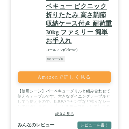
ベキュー ピクニック
折りたたみ 高さ調節
収納ケース付き 耐荷重
30kg ファミリー 簡単
お手入れ
コールマン(Coleman)
bbq テーブル
Amazonで詳しく見る
【使用シーン】バーベキューグリルと組み合わせて
使えるテーブルです。大きなダイニングテーブルと
しても使えるので、BBQやキャンプなど様々なシー
ンで活躍します。 / 【グリルテーブルとして】コの
字型のテーブルでバーベキューグリルを囲むように
続きを見る
セットすることで、みんなでBBQを楽しみながら一
緒に食べれるグリルテーブルになります。 / 【ダイ
みんなのレビュー
レビューを書く
ニングテーブルとして】付属のミニテーブルをジョ