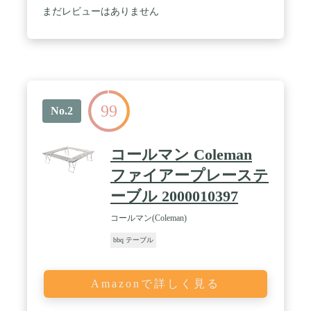
イントさせて大きなダイニングテーブルとしても使
まだレビューはありません
用できます。 / 【便利なミニテーブル】付属のミニ
テーブルは単独で使用することも可能。BBQの時に
テーブルが食材やお皿でいっぱいになりがちです
が、ミニテーブルに食材を置いたり、チェアのとな
りに置いてサイドテーブルとして使用するなど様々
な用途で活躍します。 / 【炉端スタイルも】テーブ
ルの高さは2段階に調節可能なので、ローポジショ
99
ンでグリルを囲めば椅子に座ってゆったり炉端スタ
No.2
イルで楽しむことも出来ます。 / 【ファミリーやグ
ループ使用に最適】幅約121cmとワイドな仕様とな
っているためファミリーやグループでの使用にに適
コールマン Coleman
しています。 / 【収納性】付属のケースにコンパク
トに収納することができます。持ち運びに便利なハ
ファイアープレーステ
ンドル付きです。 / 【BBQテーブルサイズ】使用時:
ーブル 2000010397
約121 x 58 x 39/69(h) cm 収納時:約 61 x 58x 6.5 (h)
cm 重量:約4.9kg(耐荷重：約30kg)【ミニテーブルサ
コールマン(Coleman)
イズ】使用時:約86 x 40 x 23(h) cm 収納時:約43 x 40x
7(h) cm 重量:約3.5kg(耐荷重：約30kg) / 【材質】
bbq テーブル
BBQテーブル:スチール ミニテーブル:スチール /
【アフターサービス】各種パーツのご用意がござい
ますので安心してお使い頂けます。 詳しくはコー
Amazonで詳しく見る
ルマンHPのパーツリストをご確認ください。