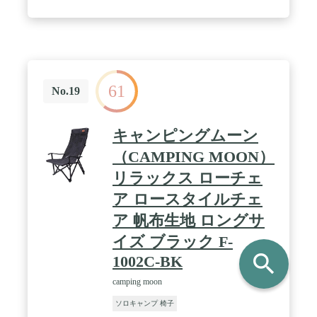
61
No.19
キャンピングムーン
（CAMPING MOON）
リラックス ローチェ
ア ロースタイルチェ
ア 帆布生地 ロングサ
イズ ブラック F-
search
1002C-BK
camping moon
ソロキャンプ 椅子