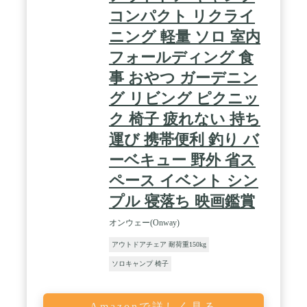
コンパクト リクライ
ニング 軽量 ソロ 室内
フォールディング 食
事 おやつ ガーデニン
グ リビング ピクニッ
ク 椅子 疲れない 持ち
運び 携帯便利 釣り バ
ーベキュー 野外 省ス
ペース イベント シン
プル 寝落ち 映画鑑賞
オンウェー(Onway)
アウトドアチェア 耐荷重150kg
ソロキャンプ 椅子
Amazonで詳しく見る