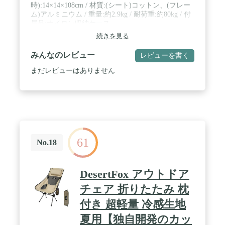
時):14×14×108cm / 材質:(シート)コットン、(フレー
ム)アルミニウム / 重量:約2.9kg / 耐荷重:約80kg / 付
属品:ナイロン収納ケース
続きを見る
みんなのレビュー
レビューを書く
まだレビューはありません
61
No.18
DesertFox アウトドア
チェア 折りたたみ 枕
付き 超軽量 冷感生地
夏用【独自開発のカッ