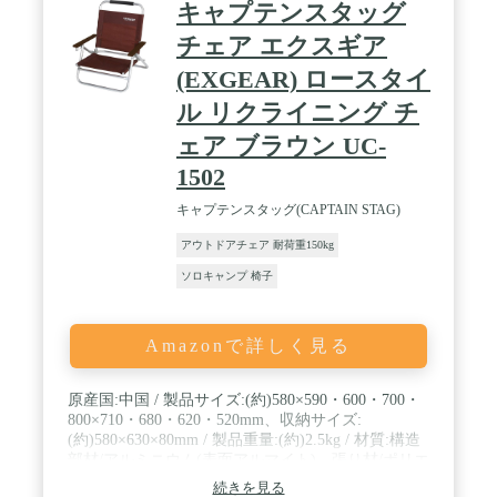
キャプテンスタッグ
チェア エクスギア
(EXGEAR) ロースタイ
ル リクライニング チ
ェア ブラウン UC-
1502
キャプテンスタッグ(CAPTAIN STAG)
アウトドアチェア 耐荷重150kg
ソロキャンプ 椅子
Amazonで詳しく見る
原産国:中国 / 製品サイズ:(約)580×590・600・700・
800×710・680・620・520mm、収納サイズ:
(約)580×630×80mm / 製品重量:(約)2.5kg / 材質:構造
部材/アルミニウム(表面アルマイト)、張り材/ポリエ
ステル、クッション材/ウレタンフォーム、ひじ掛け
続きを見る