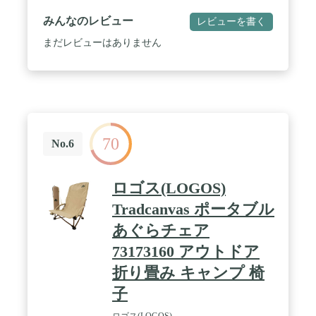
部/天然木 / 座面の高さ:(約)185mm / 耐荷重:(約)80kg
/ 商業施設での使用やレンタル業などで使用しない
みんなのレビュー
レビューを書く
でください。不特定多数の方が使用される為、責任
を負いかねますのでご了承ください / レンタル等に
まだレビューはありません
よる貸出、オークション等にとる転売や中古販売、
及び譲渡によって発生した故障・破損・劣化・損
害・事故などにつきましては、一切責任を負いかね
ますので予めご了承ください
70
No.6
ロゴス(LOGOS)
Tradcanvas ポータブル
あぐらチェア
73173160 アウトドア
折り畳み キャンプ 椅
子
ロゴス(LOGOS)