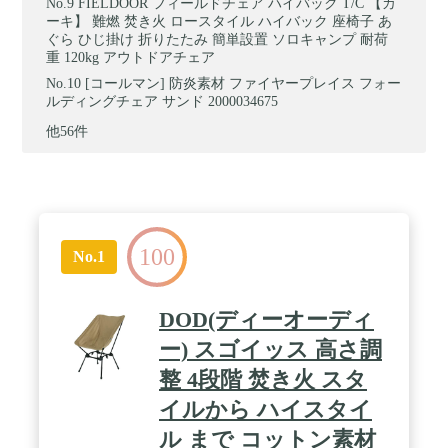
FIELDOOR フィールドチェア ハイバック T/C 【カ
ーキ】 難燃 焚き火 ロースタイル ハイバック 座椅子 あ
ぐら ひじ掛け 折りたたみ 簡単設置 ソロキャンプ 耐荷
重 120kg アウトドアチェア
[コールマン] 防炎素材 ファイヤープレイス フォー
ルディングチェア サンド 2000034675
他56件
100
No.1
DOD(ディーオーディ
ー) スゴイッス 高さ調
整 4段階 焚き火 スタ
イルから ハイスタイ
ル まで コットン素材