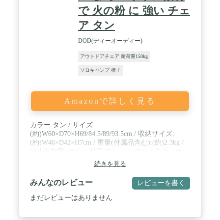
で 火の粉 に 強い チェ
ア タン
DOD(ディーオーディー)
アウトドアチェア 耐荷重150kg
ソロキャンプ 椅子
Amazonで詳しく見る
カラー:タン / サイズ:
(約)W60×D70×H69/84.5/89/93.5cm / 収納サイズ:
(約)W46×D42×H7cm / 重量(付属品含む):(約)2.3kg /
静止耐加重:100kg / 材質:フレーム:アルミ合金、ナイ
ロン、生地:コットン、生地補強材:600Dポリエステ
続きを見る
ル / ※2021年出荷分より収納袋の持ち手部分を強化
しました。
みんなのレビュー
レビューを書く
まだレビューはありません