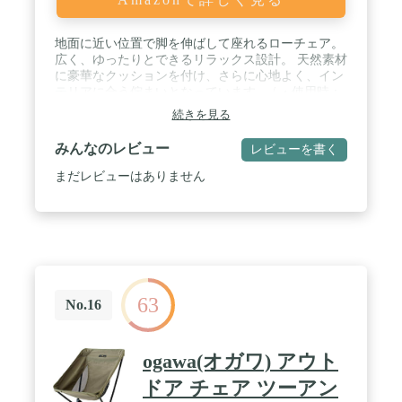
地面に近い位置で脚を伸ばして座れるローチェア。
広く、ゆったりとできるリラックス設計。 天然素材
に豪華なクッションを付け、さらに心地よく、イン
テリアに合う佇まいとなっています。 / ・使用時：
約W60.5xD82xH75cm ・収納時：約
続きを見る
W60.5xD16xH72cm / ・座面高：約30cm・重 量：約
4.3kg ・耐荷重：100kg / ・材 質：フレーム/アルミ
みんなのレビュー
レビューを書く
合金・アルマイト塗装 座面素材/６号帆布 クッショ
ン/化繊スエード生地（※水濡れ不可） 化繊綿 肘掛/
まだレビューはありません
竹集成材 金具/ステンレス / アウトドア、インテリ
ア、リビング、ガーデン、キャンプ、ローチェア、
釣り、花見、登山、花火、BBQ、ピクニック、野外
フェス、運動会など様々なシーンに幅広くお使いい
ただけます。または、地震や水害などでの避難の時
の防災グッズとしても使えます。
63
No.16
ogawa(オガワ) アウト
ドア チェア ツーアン