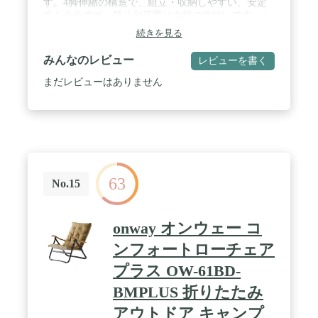
す。4脚伸縮の構造で、組立・収納しやすい、安定
性も十分です。静止耐荷重は余裕の約80kgです。 /
☆【様々な場所で大活躍】アウトドアチェアとし
続きを見る
て、行列、キャンプ、お釣り、ハイキング、トレッ
キング、登山、 花火大会 、BBQ、運動会、お花見
みんなのレビュー
レビューを書く
など、いつでもどこでも気軽に使えます。防災対策
として、家・車内に常備しておけることもオススメ
まだレビューはありません
ます。 / ☆【組立・携帯便利】4脚伸縮イスの設置
は脚を伸ばして広げるだけで簡単です。コンパクト
で持ち運びにスペースをとらず、折りたたみ傘のよ
うに使えて便利です。重さは450ｇで超軽量です。
収納袋も付いています。 / ☆【快適な座り心地】コ
ンパクトイスの座面は27X27センチだから座りやす
いです。座面に厚手な1680Dオックスフォード生地
63
を採用、かなり丈夫です。ゆったりと包み込まれる
No.15
座り心地を実現したアウトドアイスです。 / ☆【製
品仕様】サイズ：組立時：高さ31×縦28×幅28cm、
収納時：26×6×6cm、重量：約490g、フレーム：ス
onway オンウェー コ
テンレス鋼／座面生地：1680Dオックスフォード生
地／静止耐荷重：約80kg
ンフォートローチェア
プラス OW-61BD-
BMPLUS 折りたたみ
アウトドア キャンプ