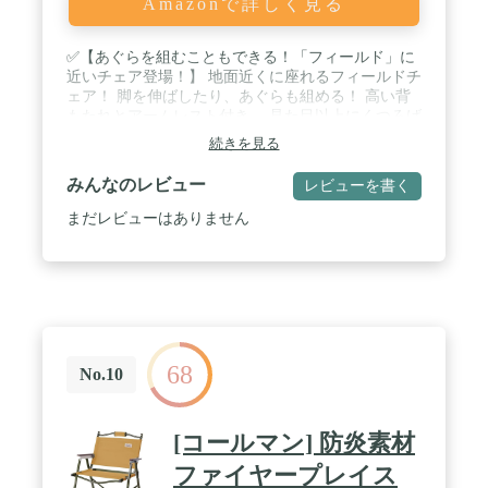
Amazonで詳しく見る
✅【あぐらを組むこともできる！「フィールド」に
近いチェア登場！】 地面近くに座れるフィールドチ
ェア！ 脚を伸ばしたり、あぐらも組める！ 高い背
もたれとアームレスト付き、 見た目以上にくつろげ
るチェアです。 / ✅【難燃性と耐久性に優れたT/C生
続きを見る
地を使用。焚火を楽しむのにオススメなチェアで
す。】 ワンランク上のアウトドアを。 遮光性・難
みんなのレビュー
レビューを書く
燃性・耐久性に優れた素材 コットンとポリエステル
混合のT/C生地。 遮光性、難燃性、耐久性に優れ、
まだレビューはありません
焚火をしている時でも「火の粉で穴が空きにくい」
といった特徴を持つ素材です。 / ✅【ゆったり座れ
る高さ】 地面からの高さは16.5cm。 自然を近くに
感じることができます。 ゆったり座れるのはもちろ
ん、 子供にもぴったりの高さです。 ✅【背中をし
っかりと支えてくれる快適なハイバック仕様】 地面
が近いロータイプなだけじゃなく、 背中をしっかり
68
支えるハイバックタイプ！ 体を預けてリラックスし
No.10
て座れます。 / ✅【商品詳細】 サイズ 使用時 : (約)
幅58.5cm×奥行68cm×高さ78.5cm、収納時 : (約)幅
92cm×奥行24cm×高さ17cm、材質：ポリエステル
[コールマン] 防炎素材
65％、コットン35％・フレーム : スチール、重量：
(約)3.5kg、耐荷重：120kg、※商品は、モニターに
ファイヤープレイス