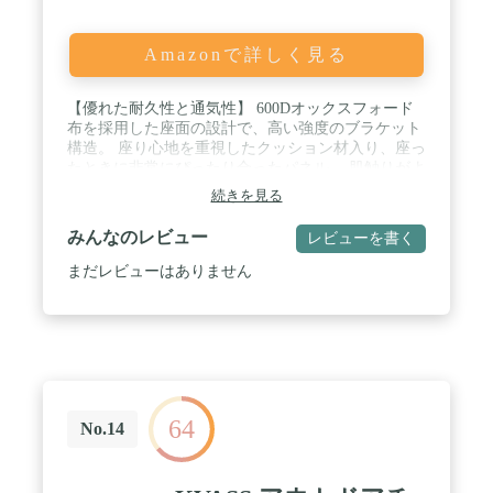
Amazonで詳しく見る
【優れた耐久性と通気性】 600Dオックスフォード
布を採用した座面の設計で、高い強度のブラケット
構造。 座り心地を重視したクッション材入り、座っ
たときに非常にぴったり合ったパネル。 肌触りがよ
く丈夫で通気性、吸湿性に優れているため、オール
続きを見る
シーズンご使用頂けます。 / 【大きいのに畳めばコ
ンパクト】 頑丈なアルミ合金は軽量で、折り畳んで
みんなのレビュー
レビューを書く
包装するときに持ち運びが簡単です。 重量2.5kg。
専用の収納袋付きでかさばらず持ち運べます。 /
まだレビューはありません
【自然に馴染むナチュラルデザイン】 あたたかみの
あるウッド調のフレームがナチュラルでおしゃれ。
機能性だけでなく見た目のデザ インにもこだわった
商品です。木製の肘掛けは、表面が滑らかで、アル
ミ合金や布の肘掛けよりも快適で、質感がいいで
す。。 / 【様々な場所】釣り、登山、キャンプ、海
水浴場、ピクニック、バーベキューなどの場合に適
64
用されます。それを持って、いつでも座って休むこ
No.14
とができます。 / 材質：（カバー）600Dオックスフ
ォードクロス、（足枠フレーム）鉄 / 重量：約
2.5kg 耐重量：約80kg / 【使用サイズ】：約