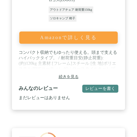
アウトドアチェア 耐荷重150kg
ソロキャンプ 椅子
Amazonで詳しく見る
コンパクト収納でもゆったり使える。頭まで支える
ハイバックタイプ。 / 耐荷重目安(静止荷重):
(約)120kg 主素材:[フレーム]スチール [生 地]ポリエ
ステル(PVCコーティング) / ロースタイルキャンプ
に最適。収納バッグ付き。 / 総重量:(約)3.4kg / サイ
続きを見る
ズ:(約)幅60×奥行74×高さ91cm(座高20cm) 収納サイ
ズ:(約)幅76×奥行20×高さ14cm / 今までより大きいサ
みんなのレビュー
レビューを書く
イズなのに収納サイズは従来品よりもコンパクト。
まだレビューはありません