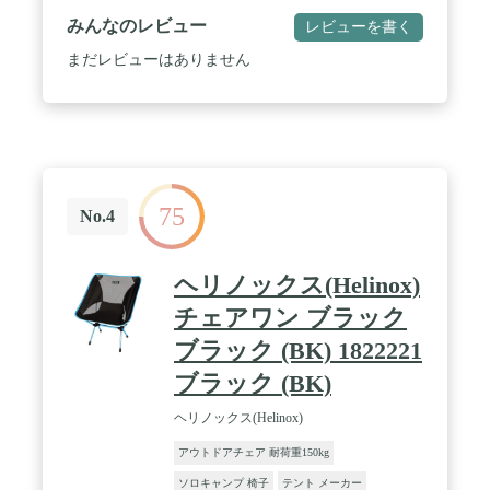
蒸れにくく、暑い季節でも快適です。 水濡れに強
みんなのレビュー
レビューを書く
いPVC素材なのでお手入れも簡単です。 / 【最上の
座り心地】シートとフレームは伸縮性のあるエラス
まだレビューはありません
ティックコードで固定されており、荷重を柔らかく
分散して体を優しく包み込み、最上の座り心地を提
供します。 / 【広い座面設計】幅約46cm/座面高約
50cmのサイズで上半身がしっかり受け止められ快適
な座り心地が得られます。(耐荷重:約100kg) / 【3秒
セットアップ】パッと開くだけの簡単セットアッ
プ。持ち運びに便利なハンドル付きで、収納時はコ
75
ンパクトに折り畳めるので保管場所をとりません。
No.4
/ 【リクライニング】 アームレスト部分にあるロ
ックレバーでお好みの角度にリクライニング可能で
す。 ロックレバーは座ったまま調整できます。
ヘリノックス(Helinox)
【フットレスト】 リクライニングと連動してフッ
トレストがせり上がるので、リラックス感をより増
チェアワン ブラック
大させます。 【ヘッドレスト】頭部から腰部ま
ブラック (BK) 1822221
で、お好みの位置に移動できるヘッドレストを装
備。身長に合わせて快適なポジションが選べま
ブラック (BK)
す。 / 【材質】シートにはPVC加工ポリエステ
ル素材を採用しているため、汚れや水濡れに強く、
ヘリノックス(Helinox)
お手入れも簡単です。フレームには丈夫なスチール
素材を採用しています。 / 【サイズ】使用時:約
アウトドアチェア 耐荷重150kg
920×690×1100(h)mm/使用時(最大):約
ソロキャンプ 椅子
テント メーカー
1660×690×760(h)mm/収納時:約140×690×900(h)mm/重