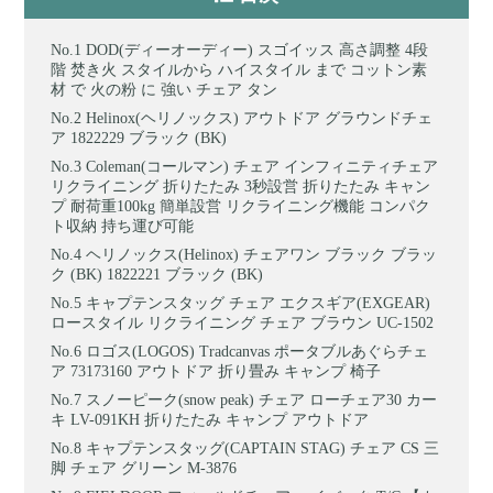
DOD(ディーオーディー) スゴイッス 高さ調整 4段
階 焚き火 スタイルから ハイスタイル まで コットン素
材 で 火の粉 に 強い チェア タン
Helinox(ヘリノックス) アウトドア グラウンドチェ
ア 1822229 ブラック (BK)
Coleman(コールマン) チェア インフィニティチェア
リクライニング 折りたたみ 3秒設営 折りたたみ キャン
プ 耐荷重100kg 簡単設営 リクライニング機能 コンパク
ト収納 持ち運び可能
ヘリノックス(Helinox) チェアワン ブラック ブラッ
ク (BK) 1822221 ブラック (BK)
キャプテンスタッグ チェア エクスギア(EXGEAR)
ロースタイル リクライニング チェア ブラウン UC-1502
ロゴス(LOGOS) Tradcanvas ポータブルあぐらチェ
ア 73173160 アウトドア 折り畳み キャンプ 椅子
スノーピーク(snow peak) チェア ローチェア30 カー
キ LV-091KH 折りたたみ キャンプ アウトドア
キャプテンスタッグ(CAPTAIN STAG) チェア CS 三
脚 チェア グリーン M-3876