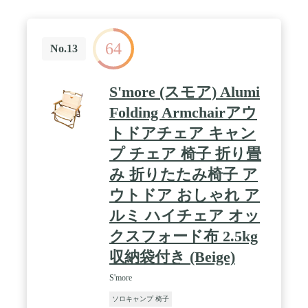
64
No.13
S'more (スモア) Alumi
Folding Armchairアウ
トドアチェア キャン
プ チェア 椅子 折り畳
み 折りたたみ椅子 ア
ウトドア おしゃれ ア
ルミ ハイチェア オッ
クスフォード布 2.5kg
収納袋付き (Beige)
S'more
ソロキャンプ 椅子