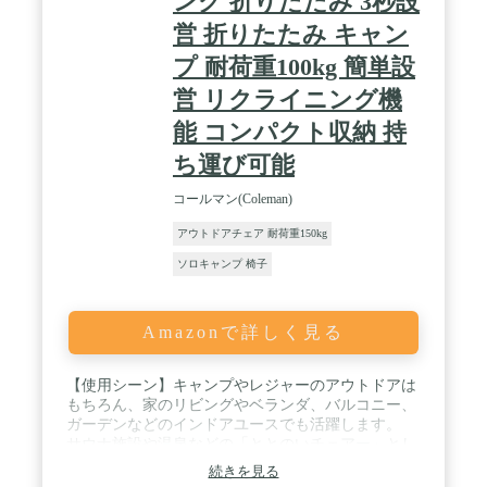
ング 折りたたみ 3秒設
営 折りたたみ キャン
プ 耐荷重100kg 簡単設
営 リクライニング機
能 コンパクト収納 持
ち運び可能
コールマン(Coleman)
アウトドアチェア 耐荷重150kg
ソロキャンプ 椅子
Amazonで詳しく見る
【使用シーン】キャンプやレジャーのアウトドアは
もちろん、家のリビングやベランダ、バルコニー、
ガーデンなどのインドアユースでも活躍します。
サウナ施設や温泉などの「ととのいチェアー」とし
ても人気です。 / 【通気性の良いシート】メッシュ
続きを見る
素材のシートは通気性抜群で、長時間くつろいでも