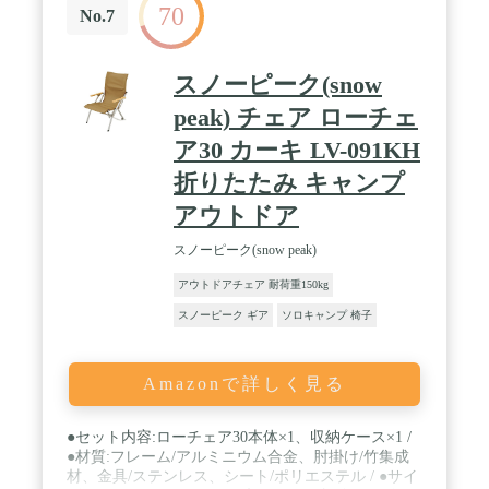
70
No.7
スノーピーク(snow
peak) チェア ローチェ
ア30 カーキ LV-091KH
折りたたみ キャンプ
アウトドア
スノーピーク(snow peak)
アウトドアチェア 耐荷重150kg
スノーピーク ギア
ソロキャンプ 椅子
Amazonで詳しく見る
●セット内容:ローチェア30本体×1、収納ケース×1 /
●材質:フレーム/アルミニウム合金、肘掛け/竹集成
材、金具/ステンレス、シート/ポリエステル / ●サイ