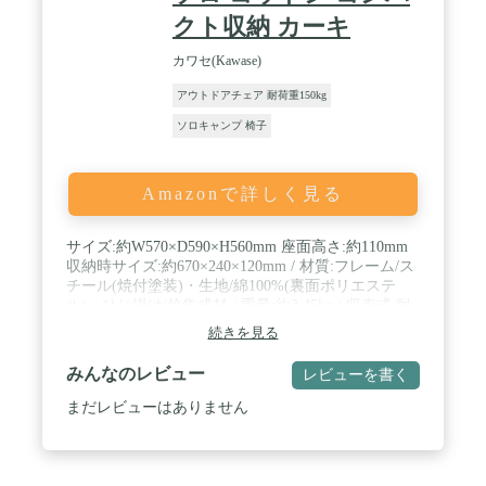
クト収納 カーキ
カワセ(Kawase)
アウトドアチェア 耐荷重150kg
ソロキャンプ 椅子
Amazonで詳しく見る
サイズ:約W570×D590×H560mm 座面高さ:約110mm
収納時サイズ:約670×240×120mm / 材質:フレーム/ス
チール(焼付塗装)・生地/綿100%(裏面ポリエステ
ル)・ひじ掛け/竹集成材 / 重量:約3.45kg / 収束式 耐
荷重/80kg 収納ケース付 / 生産国:中国
続きを見る
みんなのレビュー
レビューを書く
まだレビューはありません