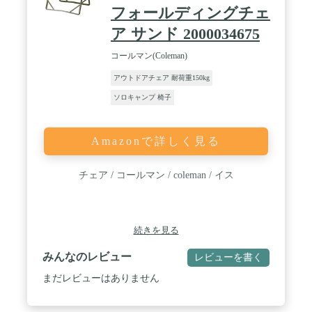
よって色合いが異なって見える場合があります。 ま
フォールディングチェ
た、仕様・デザインは改良のため予告なく変更する
ことがあります。 / [こんな商品をお探しの方に] 焚
ア サンド 2000034675
き火 火の粉 難燃 難燃性 ポリコットンおしゃれ か
んたん バーベキュー キャンプ ソロキャン ツーリン
コールマン(Coleman)
グキャンプ キャンピング グランピング ビーチ フェ
ス バーベキュー バルコニー インテリア グランピン
アウトドアチェア 耐荷重150kg
グ ツーリング 外遊び リラックス のんびり イス ア
ソロキャンプ 椅子
ウトドアチェア レジャーチェア コンパクトチェア
ポータブルチェア 折りたたみチェア 折り畳みチェ
ア キャンプチェア ひじ掛け 肘掛け アームレスト
軽量 デザイン ローバック ロータイプ ローチェア
Amazonで詳しく見る
チェア / コールマン / coleman / イス
続きを見る
みんなのレビュー
レビューを書く
まだレビューはありません