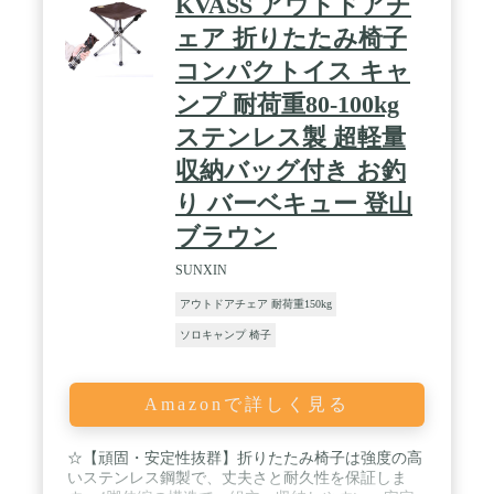
KVASS アウトドアチ
54×54×61cm 座面から地上までの高さ：28cm 【収納
サイズ】約58×60*7cm
ェア 折りたたみ椅子
コンパクトイス キャ
ンプ 耐荷重80-100kg
ステンレス製 超軽量
収納バッグ付き お釣
り バーベキュー 登山
ブラウン
SUNXIN
アウトドアチェア 耐荷重150kg
ソロキャンプ 椅子
Amazonで詳しく見る
☆【頑固・安定性抜群】折りたたみ椅子は強度の高
いステンレス鋼製で、丈夫さと耐久性を保証しま