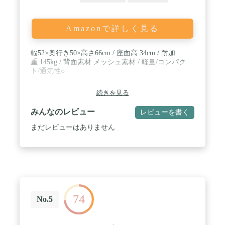
量:約8.8kg / 【仕様】座面幅:約460mm/座面高:約
500mm/耐荷重:約100kg
Amazonで詳しく見る
幅52×奥行き50×高さ66cm / 座面高:34cm / 耐加
重:145kg / 背面素材:メッシュ素材 / 軽量/コンパク
ト/通気性○
続きを見る
みんなのレビュー
レビューを書く
まだレビューはありません
74
No.5