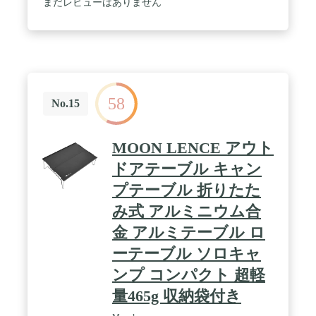
まだレビューはありません
いです。汚れた場合は布巾で拭き取ればきれいにな
ります。後片付けが非常にラクです。 / 【携帯性抜
群】ソロキャンプに最適なミニテーブル 、わずか5
秒くらいで撤収、組み立てられます。収納すると片
手で持てる分厚さなので、スペースを取らず、バッ
グに入れても、スペースをとりません。 / 【適用シ
ーン】ソロキャンプ、ハイキング、ピクニック、釣
58
り、ビーチなどのアウトドア活動に最適です。小型
No.15
なので、テント内の使用もオッケ、室内使用なども
おすすめです。 / 【仕様】展開サイズ：長さ32*幅
21*高さ10.5cm、収納時サイズ:長さ21*幅16*高さ
MOON LENCE アウト
2.6cm 重量：660ｇ 材質：ステンレス鋼
ドアテーブル キャン
プテーブル 折りたた
み式 アルミニウム合
金 アルミテーブル ロ
ーテーブル ソロキャ
ンプ コンパクト 超軽
量465g 収納袋付き