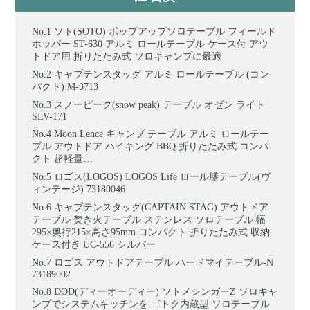
ソト(SOTO) ポップアップソロテーブル フィールド
ホッパー ST-630 アルミ ロールテーブル ケース付 アウ
トドア用 折りたたみ式 ソロキャンプに最適
キャプテンスタッグ アルミ ロールテーブル (コン
パクト) M-3713
スノーピーク(snow peak) テーブル オゼン ライト
SLV-171
Moon Lence キャンプ テーブル アルミ ロールテー
ブル アウトドア ハイキング BBQ 折りたたみ式 コンパ
クト 超軽量…
ロゴス(LOGOS) LOGOS Life ロール膳テーブル(ヴ
ィンテージ) 73180046
キャプテンスタッグ(CAPTAIN STAG) アウトドア
テーブル 焚き火テーブル ステンレス ソロテーブル 幅
295×奥行215×高さ95mm コンパクト 折りたたみ式 収納
ケース付き UC-556 シルバー
ロゴス アウトドアテーブル ハードマイテーブル-N
73189002
DOD(ディーオーディー) ソトメシンガーZ ソロキャ
ンプでシステムキッチンを ゴトク内蔵型 ソロテーブル