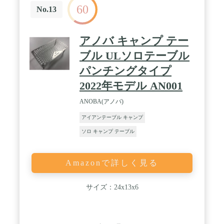
60
ーラーボックス スタンドとしても、またその他キャ
No.13
ンプ用品をまとめるラックとしても活躍します。 /
【備考】本製品はキャンプ、アウトドアシーンで使
用を想定した商品です。防錆処理を行い、キャンプ
アノバ キャンプ テー
用テーブルとしての使用に耐えうる設計ですが、撤
収時、保管時は水分を拭き取り保管ください。 /
ブル ULソロテーブル
【その他】天然木使用のため、サイドのウッド部分
パンチングタイプ
に小傷や木目のムラがある場合がございます。あら
かじめご了承くださいませ。
2022年モデル AN001
ANOBA(アノバ)
アイアンテーブル キャンプ
ソロ キャンプ テーブル
Amazonで詳しく見る
サイズ：24x13x6