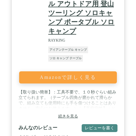
ル アウトドア用 登山
ツーリング ソロキャ
ンプ ポータブル ソロ
キャンプ
RAYKING
アイアンテーブル キャンプ
ソロ キャンプ テーブル
Amazonで詳しく見る
【取り扱い簡単】：工具不要で、１０秒ぐらい組み
立てられます。（テーブル四角が磨かれて滑らか
で、組み立ても使用時にも手を傷つけることはあり
ません。安心にお使えます。） / 【高安定性】：ヒ
ンジ型の天板キャップが紛失しにくいです。プラス
続きを見る
チック製で伝統的なロップより耐久性に優れます。
長時間使用しても緩めにならなくて、使用寿命長い
みんなのレビュー
レビューを書く
です。 / 【高品質素材】 高品質な201ステンレス鋼
を採用、耐久性・耐熱性に優れています，錆しにく