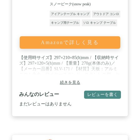
スノーピーク(snow peak)
アイアンテーブル キャンプ
アウトドア コンロ
キャンプ用テーブル
ソロ キャンプ テーブル
Amazonで詳しく見る
【使用時サイズ】297×210×85(h)mm / 【収納時サイ
ズ】297×120×5(h)mm / 【重量】270g(本体のみ)／
【メーカー品番】SLV-171 / 【材質】天板：アルミ
ニウム合金、ワイヤースタンド：ステンレス鋼、ケ
ース：ナイロン / 【セット内容】本体、収納ケース
続きを見る
みんなのレビュー
レビューを書く
まだレビューはありません