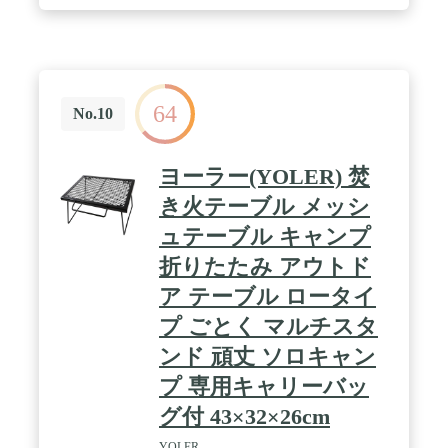
64
No.10
ヨーラー(YOLER) 焚
き火テーブル メッシ
ュテーブル キャンプ
折りたたみ アウトド
ア テーブル ロータイ
プ ごとく マルチスタ
ンド 頑丈 ソロキャン
プ 専用キャリーバッ
グ付 43×32×26cm
YOLER