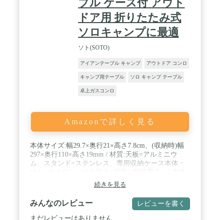
ブル ケース付 アウト
ドア用 折りたたみ式
ソロキャンプに最適
ソト(SOTO)
アイアンテーブル キャンプ
アウトドア コンロ
キャンプ用テーブル
ソロ キャンプ テーブル
卓上ガスコンロ
Amazonで詳しく見る
本体サイズ:幅29.7×奥行21×高さ7.8cm、(収納時)幅
297×奥行110×高さ19mm / 材質:天板=アルミニウ
ム、スタンド=ステンレス、専用収納ケース本体・
ひも=ナイロン、ひも留め=樹脂 / 耐荷重:3kg / 本体
重量:395g / 収納時サイズ:幅29.7×奥行11×高さ1.9cm
続きを見る
/ 原産国:台湾 / ひも留め:樹脂
みんなのレビュー
レビューを書く
まだレビューはありません