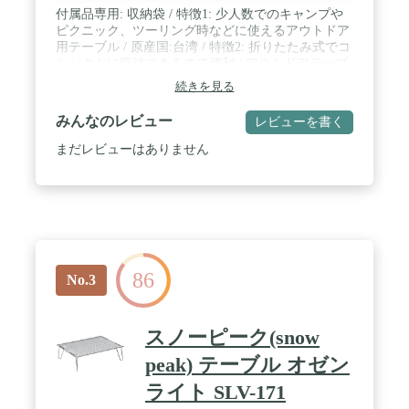
付属品専用: 収納袋 / 特徴1: 少人数でのキャンプや
ピクニック、ツーリング時などに使えるアウトドア
用テーブル / 原産国:台湾 / 特徴2: 折りたたみ式でコ
ンパクトに収納できるので便利 / アウトドアテーブ
ル(アルミロールテーブル / 折りたたみ式 ) / 材質: 甲
続きを見る
板/アルミニウム(表面加工/アルマイト)、脚部/鉄(エ
ポキシ樹脂塗装) / 耐荷重: 30kg / 本体重量: 約700g /
みんなのレビュー
レビューを書く
サイズ(mm): 幅400×奥行290×高さ120 / 収納時(mm):
幅60×奥行400×高さ70 / 持ち運びに便利な専用キャ
まだレビューはありません
リーバッグ付。
86
No.3
スノーピーク(snow
peak) テーブル オゼン
ライト SLV-171