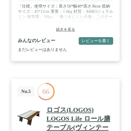
「仕様」使用サイズ：長さ56*幅40*高さ36cm 収納
サイズ：45*12cm 重量：1.6kg 材質：A6063ジュラル
ミン 耐荷重：30kg / 「傷つきにくい天板」このテー
ブルはヤスリがけをされて、傷や汚れがつきにくい
です。 厚めのアルミ合金天板、30kgの耐荷重が実現
続きを見る
しています。 / 「折りたたみ構造、持ち運びしやす
い」フレームは伸縮性に優れるショックコードで連
みんなのレビュー
レビューを書く
結していて、紛失に心配しません。設営・撤収でも
簡単で時間かかりません。専門収納バッグつき、収
まだレビューはありません
納されたら、コンパクトになり収納スペースを取ら
ず、持ち運びも楽々。 / 「いろんな場所で大活躍」
アウトドア活動のキャンプ・ハイキング・BBQなど
に適用しているのに、室内で使用しても違和感な
く、使いやすいです。 / 「2セット以上使えば、も
っと多い使い方を楽しめます」別売りのジョイント
天板とランタンスタンドは折りたたみテーブルとあ
66
わせて使用できます。
No.5
ロゴス(LOGOS)
LOGOS Life ロール膳
テーブル(ヴィンテー