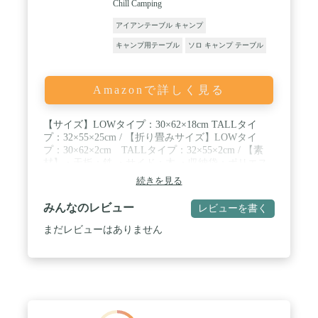
Chill Camping
アイアンテーブル キャンプ
キャンプ用テーブル
ソロ キャンプ テーブル
Amazonで詳しく見る
【サイズ】LOWタイプ：30×62×18cm TALLタイ
プ：32×55×25cm / 【折り畳みサイズ】LOWタイ
プ：30×62×2cm TALLタイプ：32×55×2cm / 【素
材】・天板：鉄 ・サイド：木 ・収納袋：ポリエス
テル / 【1台6役 使い方はあなた次第】 ・ローテー
続きを見る
ブルとして ・焚き火テーブルとして ・クーラーボ
ックススタンドとして ・ダッチオーブンやケトル置
みんなのレビュー
レビューを書く
きとして ・大型ゴトクとして ・クッカーの水切り
として / 【キャンプサイトを彩るアイアン×ウッド
まだレビューはありません
のコントラスト】木目が美しい天然木と金属の質感
が融合したデザインが、あなたのキャンプ シーンを
盛り上げます。 / 【ソロキャンプからファミリーキ
ャンプまで】ソロキャンプのメインテーブルから、
ファミリーキャンプのサイドテーブルまで幅広いア
ウトドアシーンをカバーします。 / 【優れた対荷重
でラックとしても】対荷重３０kgの安心設計で、ク