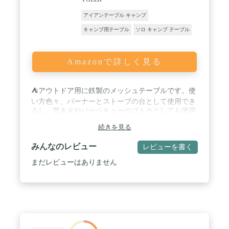
アイアンテーブル キャンプ
キャンプ用テーブル
ソロ キャンプ テーブル
Amazonで詳しく見る
⛺アウトドア用に鉄製のメッシュテーブルです。使
い方色々、バーナーとストーブの台として使用でき
るし、焚き火やバーベキューのゴトクとしても使用
できます。 / ⛺ソロキャンプに丁度良いサイズで
続きを見る
す。バーナーや食器が十分置けるし、高さもロース
タイルには丁度良い高さです。野外だけでなく、室
みんなのレビュー
レビューを書く
内でも活躍します。 / ⛺専用キャリーバッグが付い
まだレビューはありません
ています。丈夫なキャンパス生地を採用しましたの
で、耐久性はバツグン。テーブルを手軽に保管でき
ます。持ち運びも楽々！ / ⛺本体重量 : 約2.2kg 最大
静止耐荷重 : 約25kg 素材 : 鉄(粉体塗装) 構造がシ
ンプルです、足がハの字に開くので、しっかり安定
します。 / ⛺展開サイズ：（約）幅43cm×奥行