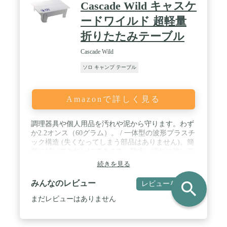
Cascade Wild キャスケ
ードワイルド 超軽量
折りたたみテーブル
Cascade Wild
ソロ キャンプ テーブル
Amazonで詳しく見る
調理器具や個人用品を汚れや泥から守ります。わず
か2.2オンス（60グラム）。 / 一体型の波形プラスチ
ック構造 (失くなってしまう部品はありません)。簡
単に拭いてきれいにできます。防水、汚れに強いテ
ーブル。 / 8インチ×12インチの卓上は地面から3 1/4
続きを見る
インチの位置で、キャニスターストーブ、ボウル、
コーヒーマグ、調理器具などに対応するサイズで
search
みんなのレビュー
レビューを書く
す。 / 4×12×3/4インチのコンパクトなサイズにしっ
かりと素早く折りたたむことができます。 / 2つ以
まだレビューはありません
上のテーブルをスナップ連結してもっと大きな卓上
を作ることもできます。