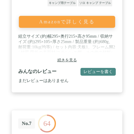
キャンプ用テーブル
ソロ キャンプ テーブル
Amazonで詳しく見る
組立サイズ:(約)幅295×奥行215×高さ95mm / 収納サ
イズ:(約)295×105×厚さ25mm / 製品重量:(約)680g、
耐荷重:10kg(均等) / セット内容:天板1、フレーム脚2
/ 材質:甲板の表面材/ステンレス鋼、その他の材料/
脚部=鉄(クロムめっき)、原産国:中国 / 部門名: ユニ
続きを見る
セックス大人
みんなのレビュー
レビューを書く
まだレビューはありません
64
No.7