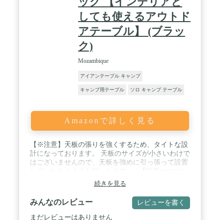
ック 【インテリアと
しても使えるアウトド
アテーブル】 (ブラッ
ク)
Mozambique
アイアンテーブル キャンプ
キャンプ用テーブル
ソロ キャンプ テーブル
Amazonで詳しく見る
【※注意】天板の張りを強くするため、タイトな設
計になっております。 天板のサイズが小さいわけで
はございませんので、天板を強めに引っ張って設置
していただくようお願いします。 / 【軽量かつコン
パクト】ソロキャンプでも使いやすいよう軽量、コ
続きを見る
ンパクトなサイズ。折りたたみサイズもコンパクト
なため荷物がかさばりません。 / 【高い耐久性と安
みんなのレビュー
レビューを書く
定感】天板はオックスフォード生地のため傷がつき
にくく、折りたたみやすいロールテーブル / 【キャ
まだレビューはありません