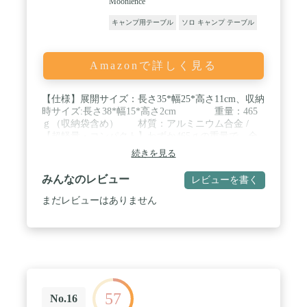
Moonlence
キャンプ用テーブル
ソロ キャンプ テーブル
Amazonで詳しく見る
【仕様】展開サイズ：長さ35*幅25*高さ11cm、収納
時サイズ:長さ38*幅15*高さ2cm 重量：465
ｇ（収納袋含め） 材質：アルミニウム合金 /
【超軽量・コンパクト】わずか465ｇの重量で、全
然荷物になりません。持ち運びしやすいです。驚く
続きを見る
程コンパクトさは、ツーリング、ソロキャンプ、花
見、BBQなど様々なシーンで大活躍できます。 /
みんなのレビュー
レビューを書く
【安定性】天板はアルミニウム合金の素材で、耐摩
耗性、耐腐食、防水の特徴があります。スタンドは
まだレビューはありません
ステンレス製で、耐荷重10kgを実現できます。天板
の周りに転落防止を加工され、ご使用にとても便利
です。 / 【スプレー処理】テーブルの表面は滑り止
め塗装がしてあり、錆びにくく、耐熱・防水・耐
食・耐摩擦性に優れた。汚れた場合は布で拭き取れ
ば綺麗になります。 / 【組み立て簡単】使い勝手が
いい、組み立ても簡単で数秒で完了です。折りたた
57
み式ロールテーブルなので、さらに専用キャリーバ
No.16