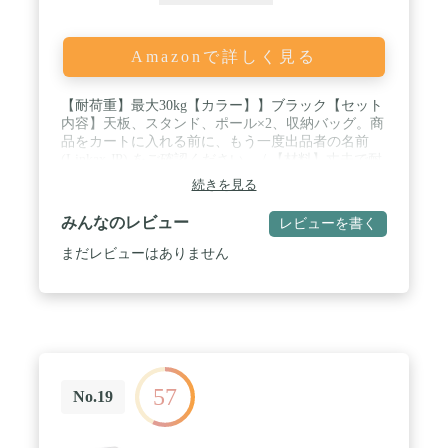
Amazonで詳しく見る
【耐荷重】最大30kg【カラー】】ブラック【セット
内容】天板、スタンド、ポール×2、収納バッグ。商
品をカートに入れる前に、もう一度出品者の名前
(Linkax JP) をご確認ください。 / 【材料】丈夫で耐
久性に優れた900Dオックスフォード素材を天板に採
続きを見る
用しています。脚には凸凹の滑り止めが付いており
室外での使用をサポートします。 / 【折り畳み可
みんなのレビュー
レビューを書く
能】折りたたみ可能なテーブルなので、持ち運びに
便利です。組み立てと取り外しも簡単です。 / 【多
まだレビューはありません
用途】持ち運び便利でキャンプ、ハイキング、お釣
り、ピクニック、運動会、お花見などなアウトドア
活動にぴったりです。コンパクトで収納しやすい
し、室内使用や車載などもおすすめです。 / 【大事
なお客様へ】弊社出荷の商品は１年安心保証付き、
もし商品が不具合発生してご希望に外れてしまうこ
とがあったら、アマゾンの購入履歴より弊社までご
57
連絡ください、弊社もうすぐ誠心誠意を持って対応
No.19
致します。