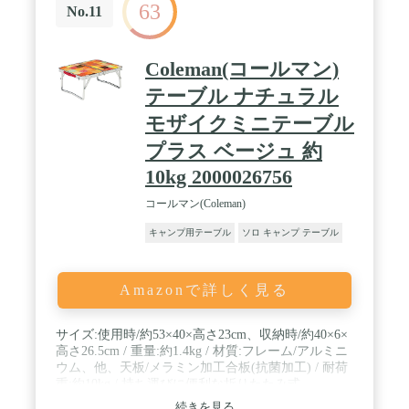
63
32cm×高さ26cm 収納サイズ：（約）幅43cm×奥行
No.11
32cm×厚み6cm この商品の保証期間は一年となり
ます。万が一商品に不具合がある時には、無償交
換・返金は可能です。
Coleman(コールマン)
テーブル ナチュラル
モザイクミニテーブル
プラス ベージュ 約
10kg 2000026756
コールマン(Coleman)
キャンプ用テーブル
ソロ キャンプ テーブル
Amazonで詳しく見る
サイズ:使用時/約53×40×高さ23cm、収納時/約40×6×
高さ26.5cm / 重量:約1.4kg / 材質:フレーム/アルミニ
ウム、他、天板/メラミン加工合板(抗菌加工) / 耐荷
重:約10kg / 持ち運びに便利な折りたたみ式
続きを見る