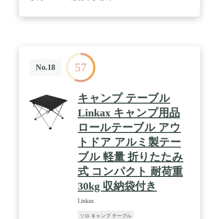
ンプだけではなく普段使いも】キャンプ、アウトド
アだけでなく、ちょっとしたピクニックやハイキン
グ、バーベキューなどでもお使いいただけます。 /
【組み立てるのも簡単】天板とスタンド開き、天板
をスタンドにはめるだけで完成。キャンプ、アウト
ドアでもストレスなく組み立て・収納できます。
57
No.18
キャンプ テーブル
Linkax キャンプ用品
ロールテーブル アウ
トドア アルミ製テー
ブル 軽量 折りたたみ
式 コンパクト 耐荷重
30kg 収納袋付き
Linkax
ソロ キャンプ テーブル