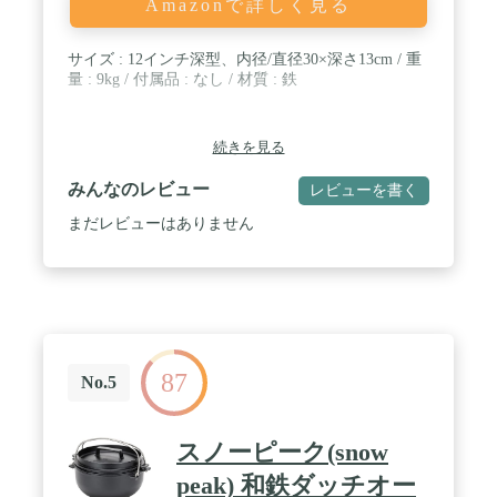
Amazonで詳しく見る
サイズ : 12インチ深型、内径/直径30×深さ13cm / 重
量 : 9kg / 付属品 : なし / 材質 : 鉄
続きを見る
みんなのレビュー
レビューを書く
まだレビューはありません
87
No.5
スノーピーク(snow
peak) 和鉄ダッチオー