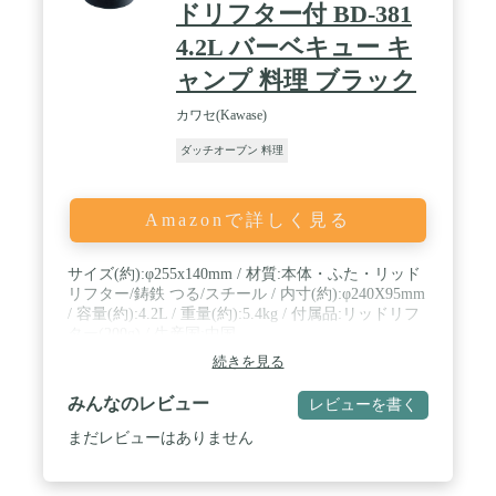
ドリフター付 BD-381
蓋：SUS430 ツル・ツル金具：SUS430 重量：約
4.18kg (本体：1.8kg、蓋：2.18kg ツル：0.2kg)
4.2L バーベキュー キ
本体厚さ：底3.5mm、フタ厚さ：底4mm 本体内
径：約255mm、深さ（本体内面より）：約155mm
ャンプ 料理 ブラック
高さ（蓋付き）：約150mm 容量：約５.４L 製
造：新潟県燕市
カワセ(Kawase)
ダッチオーブン 料理
Amazonで詳しく見る
サイズ(約):φ255x140mm / 材質:本体・ふた・リッド
リフター/鋳鉄 つる/スチール / 内寸(約):φ240X95mm
/ 容量(約):4.2L / 重量(約):5.4kg / 付属品:リッドリフ
ター(200g) / 生産国:中国
続きを見る
みんなのレビュー
レビューを書く
まだレビューはありません