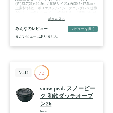
(約)23.7(21)×10.5cm / 収納サイズ:(約)30.5×17.5cm /
主素材:鋳鉄、ポリエステル / シーズニングレス仕様
だから、面倒なシーズニングが不要。 / 料理の幅が
広がる深型。キッチンでも使える脚無しタイプ。 /
続きを見る
IH対応。収納バッグ付き。
みんなのレビュー
レビューを書く
まだレビューはありません
72
No.14
snow peak スノーピー
ク 和鉄ダッチオーブ
ン26
None