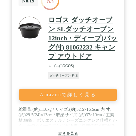
63
No.19
ロゴス ダッチオーブ
ン SLダッチオーブン
12inch・ディープ(バッ
グ付) 81062232 キャン
プ アウトドア
ロゴス(LOGOS)
ダッチオーブン 料理
Amazonで詳しく見る
総重量:(約)11.0kg / サイズ:(約)32.5×16.5cm 内 寸:
(約)29.5(24)×13cm / 収納サイズ:(約)37×19cm / 主素
材:鋳鉄、ポリエステル / シーズニングレス仕様だか
ら、面倒なシーズニングが不要 / 料理の幅が広がる
深型 / キッチンでも使える脚無しタイプ / IH対応 /
続きを見る