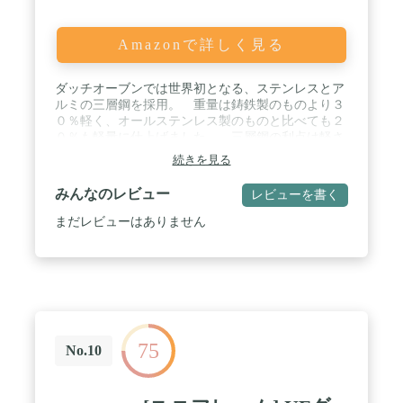
Amazonで詳しく見る
ダッチオーブンでは世界初となる、ステンレスとア
ルミの三層鋼を採用。 重量は鋳鉄製のものより３
０％軽く、オールステンレス製のものと比べても２
０％も軽量に仕上げました。 三層鋼の利点は軽さ
だけではなく、熱が伝わりやすいアルミが中央に挟
続きを見る
まれているため、熱伝導がよく、従来のステンレス
製鍋のデメリットであった、鍋の上部が熱せられな
みんなのレビュー
レビューを書く
いという不満を解消しました。 / ステンレスダッチ
オーブンの利点である、使い始めや使用後のシーズ
まだレビューはありません
ニング（油慣らし）不要、高耐久に加え、汚れが落
ちやすく、サビにくい。 また洗剤でもしっかりと
洗うことができます。 / 鍋の形状にもひと工夫。
鍋の底面から側面にかけてストレートではなく緩や
かな丸みを設けることで対流が生まれ、急な吹きこ
ぼれを防ぎます。 / IH200V,100V、ガス火、ハロゲ
ンヒーター、シーズヒーター等すべての熱源に対
75
応。 食材の持つ水分を利用し、水を使わずに調理す
No.10
る無水調理も可能です。 肉や野菜といった食材の旨
味や栄養分を残すところなく活かすことができま
す。 蓋と本体はぴったりと嵌まるので食材の旨味を