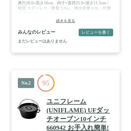
奥行28.0×高さ16cm、内寸=直径25.9×深さ11.5cm /
材質:ステンレス / 重量:5.0㎏、満水容量:4.8L / 付属
品:底網 10インチ用(ステンレス)
続きを見る
みんなのレビュー
レビューを書く
まだレビューはありません
95
No.2
ユニフレーム
(UNIFLAME) UFダッ
チオーブン10インチ
660942 お手入れ簡単!