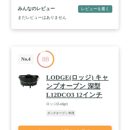
みんなのレビュー
レビューを書く
まだレビューはありません
88
No.4
LODGE(ロッジ) キャ
ンプオーブン 深型
L12DCO3 12インチ
ロッジ(Lodge)
ダッチオーブン 料理