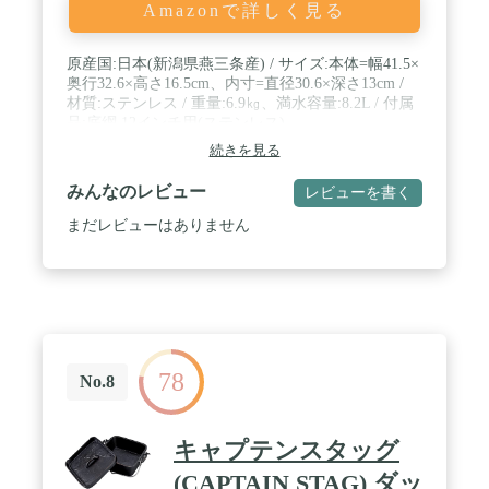
Amazonで詳しく見る
原産国:日本(新潟県燕三条産) / サイズ:本体=幅41.5×
奥行32.6×高さ16.5cm、内寸=直径30.6×深さ13cm /
材質:ステンレス / 重量:6.9㎏、満水容量:8.2L / 付属
品:底網 12インチ用(ステンレス)
続きを見る
みんなのレビュー
レビューを書く
まだレビューはありません
78
No.8
キャプテンスタッグ
(CAPTAIN STAG) ダッ