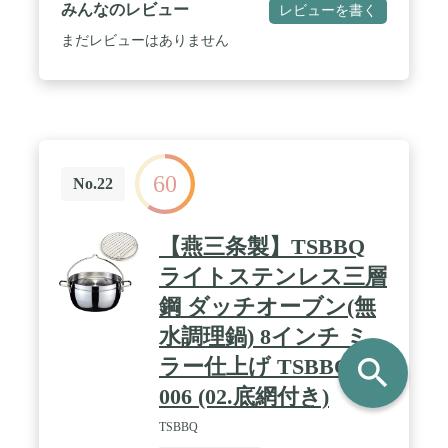
性オイル仕上げ) / 部門名: ユニセックス大人(鉄鋳物
みんなのレビュー
レビューを書く
の鍋で作った料理をそのままにしておくと、まれに
ですが料理が黒ずんでしまうことがあります。 素材
まだレビューはありません
として使われた具の中にタンニンやフラボノイド系
の色素が含まれると、調理の際、鉄鋳物の鍋から出
る鉄分に反応して黒くなるからです。害にはなりま
せんが、料理を作りおきしておく場合は、必ず冷め
る前に別の容器に移し替えて下さい。 とくに煮込み
料理をされる際に、黒がなる場合がございますの
で、気になされる方はご購入を控えてください。)
60
No.22
【燕三条製】TSBBQ
ライトステンレス三層
鋼 ダッチオーブン(無
水調理鍋) 8インチ ミ
search
ラー仕上げ TSBBQ-
006 (02.底網付き)
TSBBQ