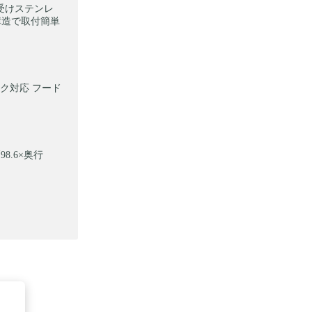
炭受けステンレ
ス構造で取付簡単
ーク対応 フード
8.6×奥行