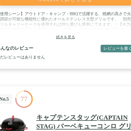
使用シーン】アウトドア・キャンプ・BBQで活躍する、焼網の高さで
調節が可能な機能性に優れたオールステンレス大型グリルです。 別売
リルキャリーケースを使用すれば持ち運びも簡単にできます。 / 【火力
可能】焼面の高さが4段階にセット可能で、食材や焼き加減に応じて、
から近火まで好みの火力に調節できます。 / 【さびにくいステンレスボ
続きを見る
】通気性が良く燃焼効率の高いメッシュボディーは、さびにくいステン
製となっていますので、永く愛用することが出来ます。 / 【便利な炭受
みんなのレビュー
レビューを書
】料理中でも炭の継ぎ足しがしやすい、引き出し式ロストル（炭受け）
っています。使用後は、ロストルだけ取り外して灰を捨てることができ
だレビューはありません
ので後片付けも簡単です。 / 【高さ2段階調節】脚の高さが2段階に調節
なので、ハイ/ローどちらのスタイルでもBBQを楽しむことができます。 
付属品】鉄板:スチール製でホーロー加工を施しています。 熱に強く
付きにくい仕様です。 焼網：ステンレス製でサビに強くお手入れも簡
す。 / 【仕様】サイズ:使用時/約80×52×40-70(h)cm、収納時/約
3×34×15(h)cm、焼面サイズ/約30×68cm、重量:約6kg / 【アフターサービ
】各種パーツのご用意がございますので安心してお使い頂けます。 詳
77
はコールマンHPのパーツリストをご確認ください。 / 【お手入れ方法
No.5
ールステンレス製なので水洗いOKです。 また、ロストル（炭受け）
引き出し式なので炭を捨てた後、水洗いで簡単に汚れを落とせます。
キャプテンスタッグ(CAPTAIN
STAG) バーベキューコンロ グ