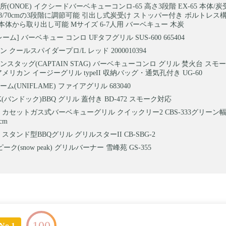
(ONOE) イクシードバーベキューコンロ-65 高さ3段階 EX-65 本体/
/58/70cmの3段階に調節可能 引出し式炭受け ストッパー付き ボルトレ
体から取り出し可能 Mサイズ 6-7人用 バーベキュー 木炭
ーム] バーベキュー コンロ UFタフグリル SUS-600 665404
 クールスパイダープロ/L レッド 2000010394
ンスタッグ(CAPTAIN STAG) バーベキューコンロ グリル 焚火台 スモ
アメリカン イージーグリル typeII 収納バッグ・通気孔付き UG-60
ム(UNIFLAME) ファイアグリル 683040
K(バンドック)BBQ グリル 蓋付き BD-472 スモーク対応
 カセットガス式バーベキューグリル クイックリー2 CBS-333グリーン幅9
cm
スタンド型BBQグリル グリルスターII CB-SBG-2
ク(snow peak) グリルバーナー 雪峰苑 GS-355
100
No.1