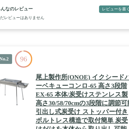
高さが4段階にセット可能で、食材や焼き加減に応じて、遠火から近火
好みの火力に調節できます。 / 【さびにくいステンレスボディ】通気性
みんなのレビュー
レビューを書
く燃焼効率の高いメッシュボディーは、さびにくいステンレス製となっ
ますので、永く愛用することが出来ます。 / 【便利な炭受け】料理中で
だレビューはありません
の継ぎ足しがしやすい、引き出し式ロストル（炭受け）となっています
用後は、ロストルだけ取り外して灰を捨てることができますので後片付
簡単です。 / 【高さ2段階調節】脚の高さが2段階に調節可能なので、ハ
/ローどちらのスタイルでもBBQを楽しむことができます。 / 【付属品
板と焼網が付属しています。 / 【仕様】サイズ:使用時/約80×52×40-
0(h)cm、収納時/約75×37×18(h)cm、焼面サイズ/約30×68cm、重量:約6kg /
アフターサービス】各種パーツのご用意がございますので安心してお使
96
けます。 詳しくはコールマンHPのパーツリストをご確認ください。
No.2
尾上製作所(ONOE) イクシード
ーベキューコンロ-65 高さ3段階
EX-65 本体/炭受けステンレス製
高さ30/58/70cmの3段階に調節可
引出し式炭受け ストッパー付き
ボルトレス構造で取付簡単 炭受
けだけを本体から取り出し可能