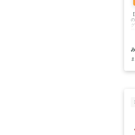
【
の
グ
節
火
ィ
ス
け
な
ま
す
能
【
げ
で
7
ス
く
オ