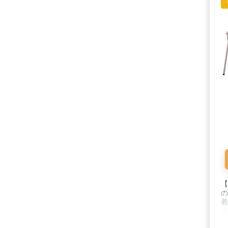
【
の
着
火
に