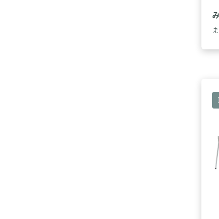
の
で
良
い
ま
炭
使
も
イ
鉄
7
【
頂