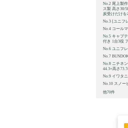
尾上製作所
ス製 高さ30
炭受けだけを本
[ユニフレ
コールマン
キャプテ
付き 1台3役 
ユニフレー
BUNDO
ニチネン
44.3×高さ73.7
イワタニ 
スノーピー
他70件