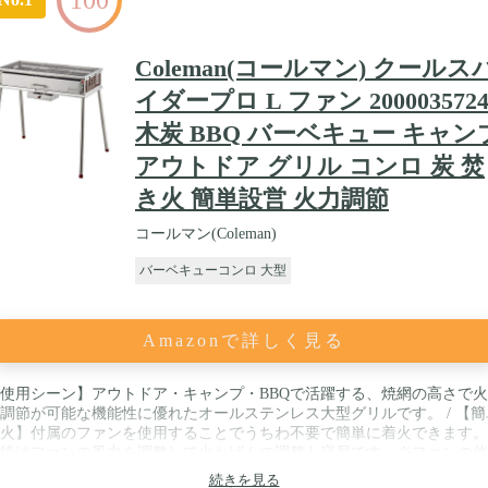
Coleman(コールマン) クールス
イダープロ L ファン 200003572
木炭 BBQ バーベキュー キャン
アウトドア グリル コンロ 炭 焚
き火 簡単設営 火力調節
コールマン(Coleman)
バーベキューコンロ 大型
Amazonで詳しく見る
使用シーン】アウトドア・キャンプ・BBQで活躍する、焼網の高さで
調節が可能な機能性に優れたオールステンレス大型グリルです。 / 【簡
火】付属のファンを使用することでうちわ不要で簡単に着火できます。
後はファンの風力を調整して火かげんの調整も容易です。※ファンの使
はアルカリ乾電池単三型が8本必要です。(別売) / 【火力調節可能】焼
続きを見る