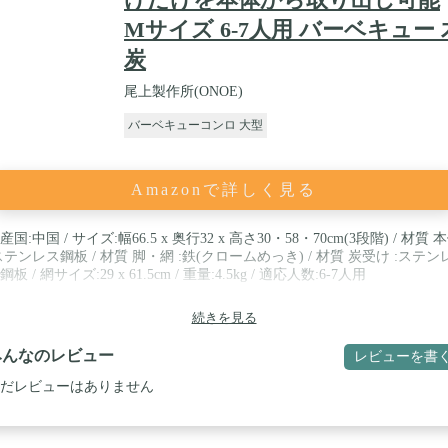
Mサイズ 6-7人用 バーベキュー 
炭
尾上製作所(ONOE)
バーベキューコンロ 大型
Amazonで詳しく見る
産国:中国 / サイズ:幅66.5 x 奥行32 x 高さ30・58・70cm(3段階) / 材質 
ステンレス鋼板 / 材質 脚・網 :鉄(クロームめっき) / 材質 炭受け :ステン
鋼板 / 網サイズ:29 x 61.5cm / 重量:4.5kg / 適応人数:6-7人用
続きを見る
みんなのレビュー
レビューを書
だレビューはありません