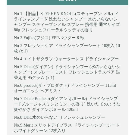
【旧品】STEPHEN KNOLL(スティーブン ノル) ド
ライシャンプー N 洗わないシャンプー 水のいらないシ
ャンプー スティーブンノル スプレー 携帯用 通常サイズ
80g フレッシュフローラルウッディの香り
Fujiko(フジコ) FPPパウダー 8.5g
フレッシュケア ドライシャンプーシート 10枚入 10
枚 (x 1)
エイトザタラソ ウォーターレス ドライシャンプー
Diane(ダイアン) ドライシャンプー (水のいらないシ
ャンプー) スプレー・ミスト フレッシュシトラスペア 詰
替え用 95グラム (x 1)
product(ザ・プロダクト) ドライシャンプー 115ml
オーガニック ヘアミスト
Diane Bonheur(ダイアン ボヌール) ドライシャンプ
ー [ブルージャスミンとミントの香り] 洗いたてのような
爽やかさ ダイアンボヌール 120ml
DHC水のいらない リフレッシュシャンプー
Merit メリットデイプラス ドライシャンプーシート
ホワイトグリーン 12枚入り