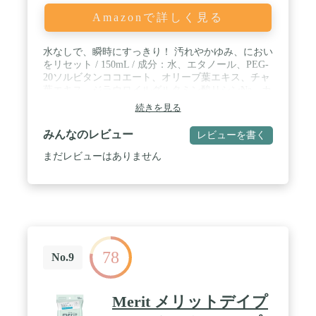
Amazonで詳しく見る
水なしで、瞬時にすっきり！ 汚れやかゆみ、におい
をリセット / 150mL / 成分：水、エタノール、PEG-
20ソルビタンココエート、オリーブ葉エキス、チャ
葉エキス、ジラウロイルグルタミン酸リシンNa、カ
プリロイルグリシン、メントール、クエン酸、水酸
続きを見る
化Na、BG、ペンチレングリコール、フェノキシエ
タノール、香料
みんなのレビュー
レビューを書く
まだレビューはありません
78
No.9
Merit メリットデイプ