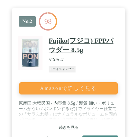
こやかにケア】スティーブンノルこだわりの美容成
分が、頭皮と髪をケアし、健やかに整えます。 /
【きしみ感・白残り感が気にならない】従来のドラ
98
イシャンプーにありがちな髪のきしみ感、白い残り
No.2
感も気になりません。 / 【爽やかなフレッシュフロ
ーラルウッディの香り】スティーブンノル独自のフ
ローラルブーケに、フレッシュなシトラス、みずみ
Fujiko(フジコ) FPPパ
ずしいフルーティを効かせたすっきりとした香り。
メントールの清涼感ある香りが、さらにリフレッシ
ウダー 8.5g
ュ感を高めています。 / 清涼感が持続し、すっきり
爽快な使い心地。 / ノンシリコーン、サルフェート
かならぼ
フリー
ドライシャンプー
Amazonで詳しく見る
原産国:大韓民国 / 内容量:8.5g / 髪質:細い・ボリュ
ームがない / ポンポンするだけでドライヤー仕立て
の「サラふわ髪」にナチュラルなボリュームを固め
ずに実現。 / 保湿力も消臭効果もUP(※1)。頭皮を
清潔に保ちながら、ツヤと潤いを与えるセラミド成
続きを見る
分と肌に優しい植物由来成分をたっぷり配合。