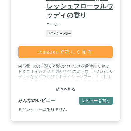
レッシュフローラルウ
ッディの香り
コーセー
ドライシャンプー
Amazonで詳しく見る
内容量：80g / 頭皮と髪のべたつきを瞬時にリセッ
ト＆ニオイもオフ＊ 洗いたてのような、ふんわりサ
ラサラな髪にみちびくドライシャンプー。 / 【利用
シーン】夜シャンプーできない時、皮脂や湿気など
でヘアスタイルが崩れた時、スポーツやヨガなどワ
続きを見る
ークアウト後 / 【余分な皮脂を吸着し、サラサラの
髪へ】植物由来パウダーが、ベタつき・ヘアスタイ
みんなのレビュー
レビューを書く
ル崩れの元となる余分な皮脂を吸着。 すっきりリフ
レッシュしながら、ふんわりサラサラな髪へみちび
まだレビューはありません
きます。 / 【頭皮のニオイをオフ＊】植物由来の天
然成分でニオイの原因菌に働きかけ、頭皮の気にな
るニオイを根本から抑えます。＊爽やかな香りで、
頭皮のニオイも気になりません。 / 【頭皮と髪をす