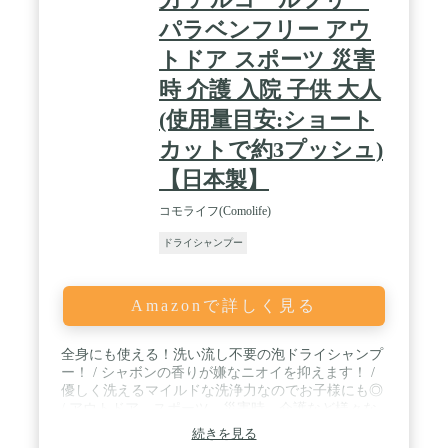
パラベンフリー アウ
トドア スポーツ 災害
時 介護 入院 子供 大人
(使用量目安:ショート
カットで約3プッシュ)
【日本製】
コモライフ(Comolife)
ドライシャンプー
Amazonで詳しく見る
全身にも使える！洗い流し不要の泡ドライシャンプ
ー！ / シャボンの香りが嫌なニオイを抑えます！ /
優しく洗えるマイルドな洗浄力なのでお子様にも◎
/ アウトドア、スポーツ、災害時、介護など様々な
場面で活躍！ / 【使用量目安：ショートカットで約
続きを見る
3プッシュ】 内容量：約200ml / 【製造国：日本】