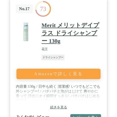
73
No.17
Merit メリットデイプ
ラス ドライシャンプ
ー 130g
花王
ドライシャンプー
Amazonで詳しく見る
内容量:130g / 日中も続く 清潔感! いつでもどこでも
外シャンプー! / パチパチと泡がはじけて 爽やかに
香って 汗のニオイ瞬間すっきり! パチパチはじめる
清涼感、ベタつく髪もさらさらに / こんなシーンで
おすすめ! <外出先で|スポーツ後に|入浴できない時
続きを見る
に> / ブラント名: メリット / ※アルコール過敏症の
方、特に肌の弱い方は使わないでください。