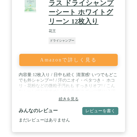
ラス ドライシャンプ
ーシート ホワイトグ
リーン 12枚入り
花王
ドライシャンプー
Amazonで詳しく見る
内容量:12枚入り / 日中も続く 清潔感! いつでもどこ
でも外シャンプー! / 汗のニオイ・ベタつき・ ホコ
リ・花粉などの微粒子汚れも すっきりオフ! / こん
なシーンでおすすめ! <外出先で|スポーツ後に|入浴
できない時に> / ブラント名: メリット / ※アルコー
続きを見る
ル過敏症の方、特に肌の弱い方は使わないでくださ
い。
みんなのレビュー
レビューを書く
まだレビューはありません