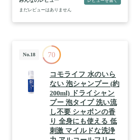
みんなのレビュー
レビューを書く
まだレビューはありません
70
No.18
コモライフ 水のいら
ない 泡シャンプー (約
200ml) ドライシャン
プー 泡タイプ 洗い流
し不要 シャボンの香
り 全身にも使える 低
刺激 マイルドな洗浄
力 アルコールフリー