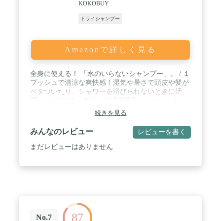
KOKOBUY
ドライシャンプー
Amazonで詳しく見る
全身に使える！ 「水のいらないシャンプー」。 / １
プッシュで清涼な爽快感！湿気や暑さで頭皮や髪が
べタついたり、シャワーを浴びられないときに活
躍。 / USDAオーガニック認証製品。 / ペパーミン
トの爽快感のある香り。 / 肌に直接スプレーしてボ
続きを見る
ディーミストとしてもご使用いただけます。通勤通
学・運動後など汗をかいた後や、眠気覚まし、仕事
みんなのレビュー
レビューを書く
や勉強の合間のリフレッシュ、マスクの蒸れ対策に
も活躍。
まだレビューはありません
87
No.7