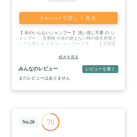
Amazonで詳しく見る
【 水のいらないシャンプー 】 洗い流し不要 の シ
ャンプー 。 災害時 や水の使えない時の衛生対策と
しても使える ドライシャンプー です。 / 【 皮脂吸
着成分配合 】外出先で汗をかいて 頭皮 がベタベタ
して気になる時も、髪を根本からさらふわに仕上げ
続きを見る
てくれて、頭皮がスッキリします。 / 【 髪のことを
考えた 無添加 】 オーガニック で刺激の少ない無添
みんなのレビュー
レビューを書く
加だから、 乾燥肌 、 敏感肌 の方にも。 / 【 爽やか
な香り 】植物アロマでボタニカルな香りに仕上げま
まだレビューはありません
した。ティーツリー葉油×ラベンダー油×オレンジ果
皮油を基調としています。 / 【 使用方法 】容器の
口元を頭皮に近付け、少しずつ塗付し、頭皮を指の
腹を使ってマッサージするようになじませていきま
す。その後タオル等で拭き取ると、よりスッキリし
ます。
70
No.20