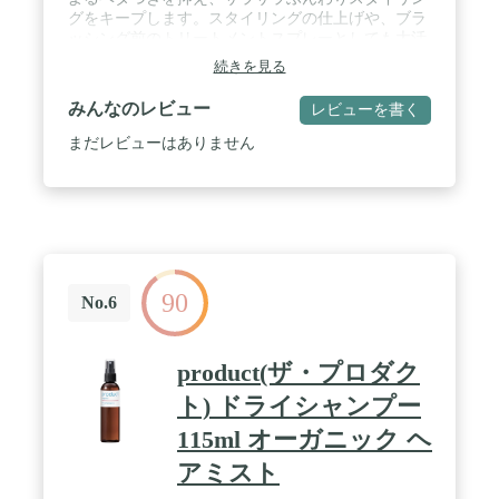
グをキープします。スタイリングの仕上げや、ブラ
ッシング前のトリートメントスプレーとしても大活
躍。髪から15~20cmくらい離して適量を髪全体にス
続きを見る
プレーし、ブラシなどで整えます。 / 🌞【頭皮スッ
キリ】独自の微粒子パウダーだから、毛穴詰まりの
みんなのレビュー
レビューを書く
心配なし。頭皮の汚れや皮脂を吸着して、スッキリ
を実感。見えないほどの微粒子だから白くならな
まだレビューはありません
い。 / 🌞【3秒でふんわりスタイリング復活】汗を
かいた時やベタつきが気になる時に。3秒で頭皮ス
ッキリ。洗い立てのふんわりツヤ髪に。仕事終わり
に / スポーツのあとに / アウトドアに / 🌞【ヘアフ
レグランスにも】さわやかなのにほのかに甘い、フ
レッシュシトラス&洋ナシの香り。
90
No.6
product(ザ・プロダク
ト) ドライシャンプー
115ml オーガニック ヘ
アミスト