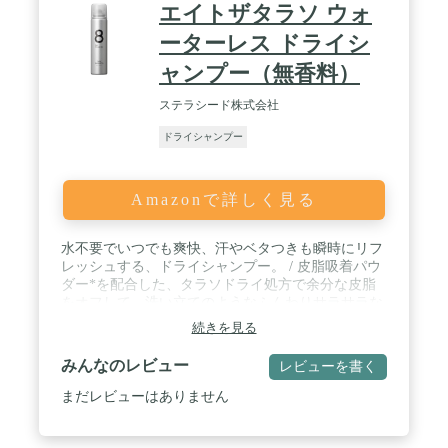
エイトザタラソ ウォ
ーターレス ドライシ
ャンプー（無香料）
ステラシード株式会社
ドライシャンプー
Amazonで詳しく見る
水不要でいつでも爽快、汗やベタつきも瞬時にリフ
レッシュする、ドライシャンプー。 / 皮脂吸着パウ
ダー*を配合した、タラソドライ処方で余分な皮脂
をオフして、洗い立てのようなふんわりサラサラな
髪へと導きます。 / 汗が気になる時や、ペタンとし
続きを見る
た前髪が気になる時、スポーツ後に。 / 無香料。 / *
オクテニルコハク酸デンプンAI(吸着)
みんなのレビュー
レビューを書く
まだレビューはありません