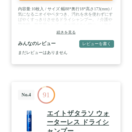
内容量:10枚入 / サイズ:幅88*奥行18*高さ173(mm) /
気になるニオイやベタつき、汚れを水を使わずにす
ばやくすっきりさせるドライシャンプー。 / 介護や
緊急時、防災用として、水が使えない時に。 / 泡を
髪と頭皮になじませて拭き取るタイプのシャンプー
続きを見る
タイプ。髪と頭皮の汚れを落とすウェットシートタ
イプ。 / 髪と頭皮のベタつきや汚れ、ニオイ、ムレ
みんなのレビュー
レビューを書く
をすっきりと清潔にする。 / 心やすらぐラベンダー
の香り。
まだレビューはありません
91
No.4
エイトザタラソ ウォ
ーターレス ドライシ
ャンプー