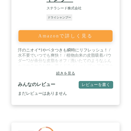
ステラシード株式会社
ドライシャンプー
Amazonで詳しく見る
汗のニオイ*1やベタつきも瞬時にリフレッシュ！ /
水不要でいつでも爽快！ / 植物由来の皮脂吸着パウ
ダー*2が余分な皮脂をオフ / 洗いたてのようなふん
わりサラサラな髪へ導くドライシャンプー アクアホ
ワイトフローラルの香り / スポーツ後に 入浴でき
続きを見る
ない時に *1 香りにより抑える *2 オクテニルコハク
酸デンプンAI（吸着）
みんなのレビュー
レビューを書く
まだレビューはありません