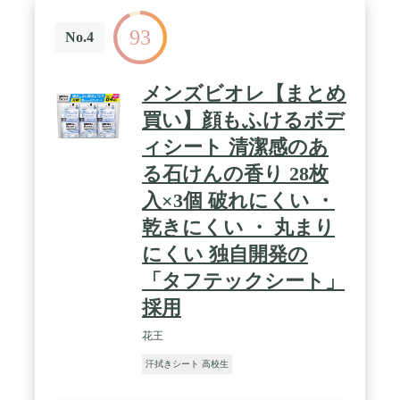
93
No.4
メンズビオレ【まとめ
買い】顔もふけるボデ
ィシート 清潔感のあ
る石けんの香り 28枚
入×3個 破れにくい ・
乾きにくい ・ 丸まり
にくい 独自開発の
「タフテックシート」
採用
花王
汗拭きシート 高校生