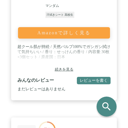
マンダム
汗拭きシート 高校生
Amazonで詳しく見る
超クール肌が持続 / 天然パルプ100%でガシガシ拭け
て気持ちいい / 香り：せっけんの香り / 内容量:30枚
×3個セット / 原産国：日本
続きを見る
みんなのレビュー
レビューを書く
まだレビューはありません
search