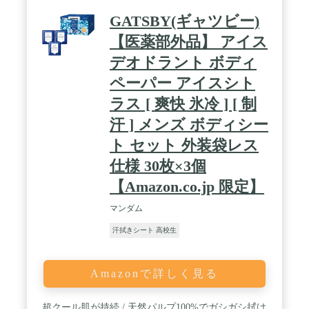
GATSBY(ギャツビー)
【医薬部外品】 アイス
デオドラント ボディ
ペーパー アイスシト
ラス [ 爽快 氷冷 ] [ 制
汗 ] メンズ ボディシー
ト セット 外装袋レス
仕様 30枚×3個
【Amazon.co.jp 限定】
マンダム
汗拭きシート 高校生
Amazonで詳しく見る
超クール肌が持続 / 天然パルプ100%でガシガシ拭け