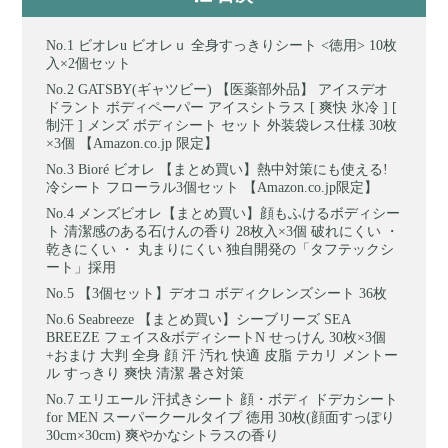
ビオレu ビオレｕ 全身すっきりシート <徳用> 10枚
入×2個セット
GATSBY(ギャツビー) 【医薬部外品】 アイスデオ
ドラント ボディペーパー アイスシトラス [ 爽快 氷冷 ] [
制汗 ] メンズ ボディシート セット 外装袋レス仕様 30枚
×3個 【Amazon.co.jp 限定】
Bioré ビオレ 【まとめ買い】熱中対策にも使える!
冷シート フローラル3個セット 【Amazon.co.jp限定】
メンズビオレ【まとめ買い】顔もふけるボディシー
ト 清潔感のある石けんの香り 28枚入×3個 破れにくい ・
乾きにくい ・ 丸まりにくい 独自開発の「タフテックシ
ート」採用
【3個セット】デオコ ボディクレンズシート 36枚
Seabreeze 【まとめ買い】シーブリーズ SEA
BREEZE フェイス&ボディシートN せっけん 30枚×3個
+おまけ 大判 全身 顔 汗 汚れ 快適 皮脂 テカリ メントー
ル すっきり 爽快 清潔 暑さ対策
エリエール 汗拭きシート 顔・ボディ ドデカシート
for MEN スーパークールタイプ 徳用 30枚(顔面すっぽり
30cm×30cm) 爽やかなシトラスの香り