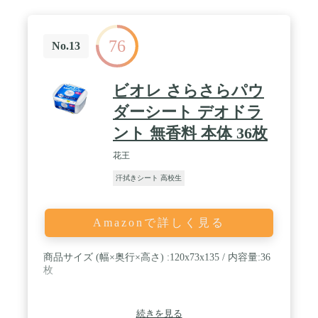
76
No.13
ビオレ さらさらパウ
ダーシート デオドラ
ント 無香料 本体 36枚
花王
汗拭きシート 高校生
Amazonで詳しく見る
商品サイズ (幅×奥行×高さ) :120x73x135 / 内容量:36
枚
続きを見る