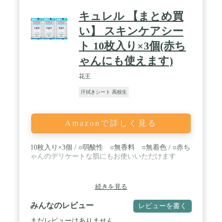
キュレル 【まとめ買
い】 スキンケアシー
ト 10枚入り×3個(赤ち
ゃんにも使えます)
花王
汗拭きシート 高校生
Amazonで詳しく見る
10枚入り×3個 / ○弱酸性 ○無香料 ○無着色 / ○赤ち
ゃんのデリケートな肌にもお使いいただけます
続きを見る
みんなのレビュー
レビューを書く
まだレビューはありません