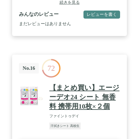
/ ストレス臭を包み込んで嫌なニオイを目立たなく
続きを見る
するSTハーモナージュ香料配合 / 【顔のテカリケ
ア】肌にやさしい使い心地でガッツリ拭ける。顔の
みんなのレビュー
レビューを書く
テカリもすっきりケア / 30枚、スタイリッシュシト
ラスの香り
まだレビューはありません
72
No.16
【まとめ買い】エージ
ーデオ24 シート 無香
料 携帯用10枚×２個
ファイントゥデイ
汗拭きシート 高校生