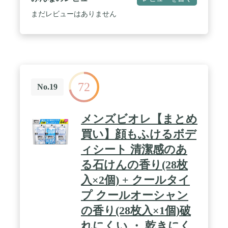
まだレビューはありません
72
No.19
メンズビオレ【まとめ
買い】顔もふけるボデ
ィシート 清潔感のあ
る石けんの香り(28枚
入×2個) + クールタイ
プ クールオーシャン
の香り(28枚入×1個)破
れにくい ・ 乾きにく