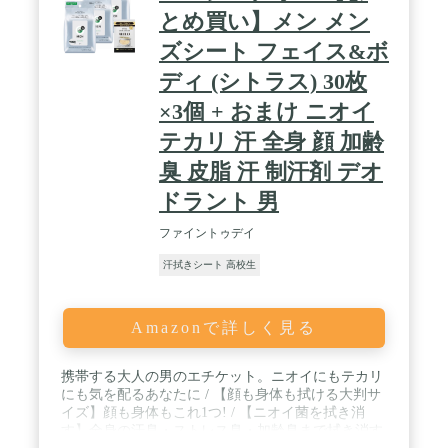
とめ買い】メン メン
ズシート フェイス&ボ
ディ (シトラス) 30枚
×3個 + おまけ ニオイ
テカリ 汗 全身 顔 加齢
臭 皮脂 汗 制汗剤 デオ
ドラント 男
ファイントゥデイ
汗拭きシート 高校生
Amazonで詳しく見る
携帯する大人の男のエチケット。ニオイにもテカリ
にも気を配るあなたに / 【顔も身体も拭ける大判サ
イズ】顔も身体もこれ1つ! / 【ニオイ菌を拭き消
す】全身の汗臭・ストレス臭・加齢臭まで拭き消す