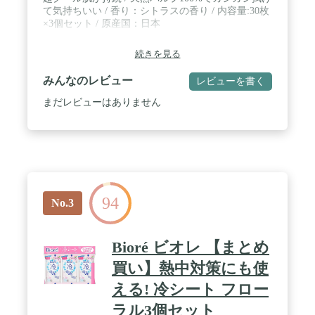
て気持ちいい / 香り：シトラスの香り / 内容量:30枚
×3個セット / 原産国：日本
続きを見る
みんなのレビュー
レビューを書く
まだレビューはありません
94
No.3
Bioré ビオレ 【まとめ
買い】熱中対策にも使
える! 冷シート フロー
ラル3個セット