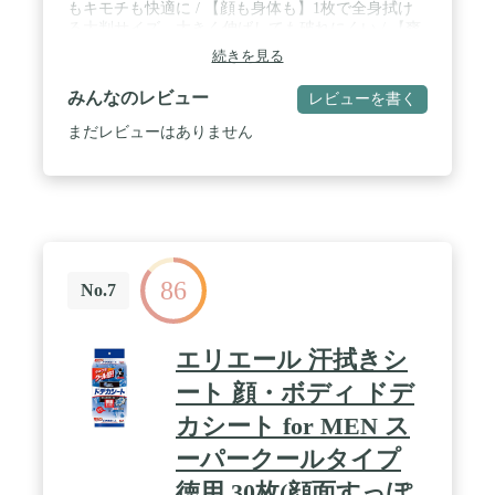
もキモチも快適に / 【顔も身体も】1枚で全身拭け
る大判サイズ。大きく伸ばしても破れにくい / 【爽
快さらさら】みずみずしく、まるでシャワーを浴び
続きを見る
たような爽快感。爽快成分(メントール)配合 / 汗・
皮脂・テカリもすっきり / 【携帯しやすい】外出先
みんなのレビュー
レビューを書く
で。スポーツの後に。リフレッシュしたいときに。
まだレビューはありません
86
No.7
エリエール 汗拭きシ
ート 顔・ボディ ドデ
カシート for MEN ス
ーパークールタイプ
徳用 30枚(顔面すっぽ