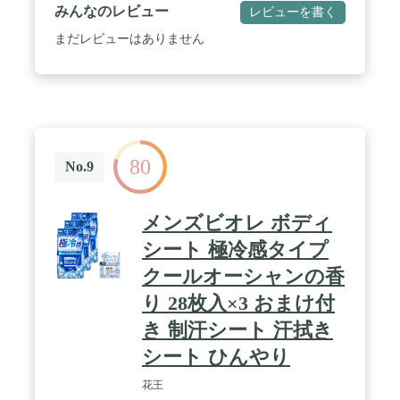
みんなのレビュー
レビューを書く
まだレビューはありません
80
No.9
メンズビオレ ボディ
シート 極冷感タイプ
クールオーシャンの香
り 28枚入×3 おまけ付
き 制汗シート 汗拭き
シート ひんやり
花王