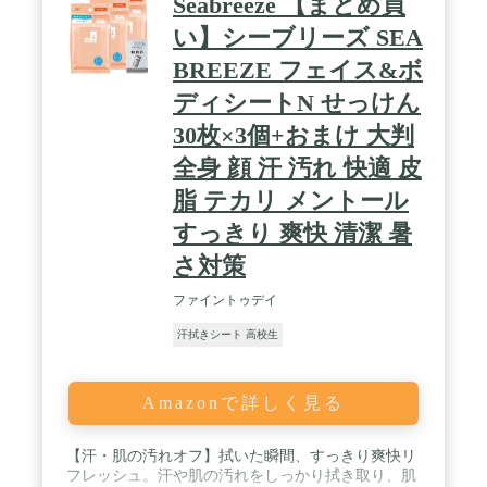
Seabreeze 【まとめ買
い】シーブリーズ SEA
BREEZE フェイス&ボ
ディシートN せっけん
30枚×3個+おまけ 大判
全身 顔 汗 汚れ 快適 皮
脂 テカリ メントール
すっきり 爽快 清潔 暑
さ対策
ファイントゥデイ
汗拭きシート 高校生
Amazonで詳しく見る
【汗・肌の汚れオフ】拭いた瞬間、すっきり爽快リ
フレッシュ。汗や肌の汚れをしっかり拭き取り、肌