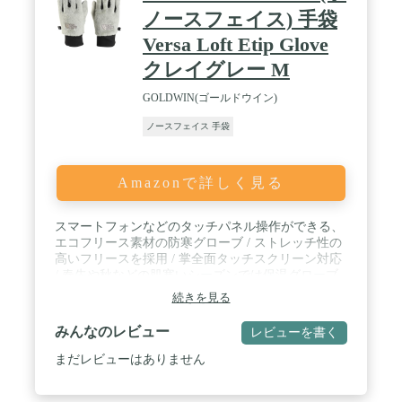
は環境によって異なる場合があります。) / 【3Mシ
ノースフェイス) 手袋
ンサレート中綿 & 複合繊維発熱糸】電熱グローブ
Versa Loft Etip Glove
の中層材料は、3Mシンサレート中綿を採用し、厳
選された原材料は、生地がより繊細で、より軽やか
クレイグレー M
で、より良い保温効果を備えている。同厚のポリエ
ステル綿と比べて、約1.5~2倍の暖かさです。ま
GOLDWIN(ゴールドウイン)
た、複合繊維の発熱糸は従来材料より柔軟性があり
切れにくく、耐久性も2〜3倍強化されています。中
ノースフェイス 手袋
わた素材による均一な伝導効果で手全体が温まりま
す。 / 【機能性抜群・防水＆防寒＆防風グローブ】
高品質な綿とPU皮革の手のひらは、優れた振動防止
Amazonで詳しく見る
効果を持っています。多層で高密度な生地は、風や
寒さから守る効果が高く、バイクやスキーなどのス
ポーツに最適です。（※完全防水ではないのでご注
スマートフォンなどのタッチパネル操作ができる、
意ください）グローブの手首には、内蔵された弾性
エコフリース素材の防寒グローブ / ストレッチ性の
ゴムと、調節可能なニットベルトが採用されてお
高いフリースを採用 / 掌全面タッチスクリーン対応
り、緩みを自由に調節でき、体に不快な圧迫を与え
/ 春先や秋などの肌寒いシーズンでは保温グローブ
ることはありません。
としての単体使用はもちろんのこと、冬には防水ア
続きを見る
ウターグローブのインナーとしても幅広く活用でき
る1着
みんなのレビュー
レビューを書く
まだレビューはありません