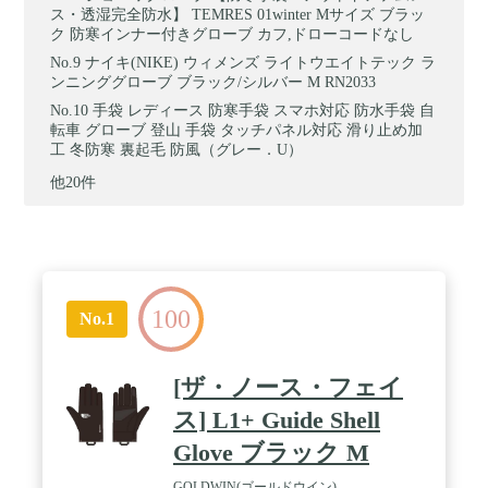
ス・透湿完全防水】 TEMRES 01winter Mサイズ ブラッ
ク 防寒インナー付きグローブ カフ,ドローコードなし
ナイキ(NIKE) ウィメンズ ライトウエイトテック ラ
ンニンググローブ ブラック/シルバー M RN2033
手袋 レディース 防寒手袋 スマホ対応 防水手袋 自
転車 グローブ 登山 手袋 タッチパネル対応 滑り止め加
工 冬防寒 裏起毛 防風（グレー．U）
他20件
100
No.1
[ザ・ノース・フェイ
ス] L1+ Guide Shell
Glove ブラック M
GOLDWIN(ゴールドウイン)