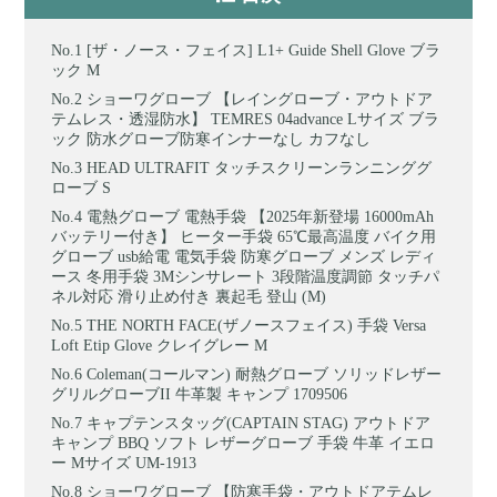
[ザ・ノース・フェイス] L1+ Guide Shell Glove ブラ
ック M
ショーワグローブ 【レイングローブ・アウトドア
テムレス・透湿防水】 TEMRES 04advance Lサイズ ブラ
ック 防水グローブ防寒インナーなし カフなし
HEAD ULTRAFIT タッチスクリーンランニンググ
ローブ S
電熱グローブ 電熱手袋 【2025年新登場 16000mAh
バッテリー付き】 ヒーター手袋 65℃最高温度 バイク用
グローブ usb給電 電気手袋 防寒グローブ メンズ レディ
ース 冬用手袋 3Mシンサレート 3段階温度調節 タッチパ
ネル対応 滑り止め付き 裏起毛 登山 (M)
THE NORTH FACE(ザノースフェイス) 手袋 Versa
Loft Etip Glove クレイグレー M
Coleman(コールマン) 耐熱グローブ ソリッドレザー
グリルグローブII 牛革製 キャンプ 1709506
キャプテンスタッグ(CAPTAIN STAG) アウトドア
キャンプ BBQ ソフト レザーグローブ 手袋 牛革 イエロ
ー Mサイズ UM-1913
ショーワグローブ 【防寒手袋・アウトドアテムレ