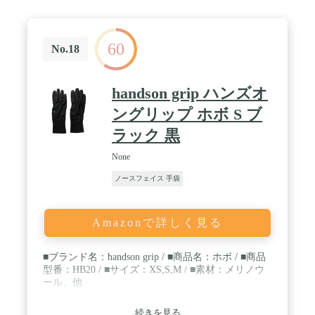
愛用できる為、本国で大きなシェアを誇っていま
す。多くのメーカーが生産を海外に移す中、頑なに
アメリカ国内生産を貫く姿勢からも、ガイヤー兄弟
60
の品質に対する熱意が伝わります。
No.18
handson grip ハンズオ
ングリップ ホボ S ブ
ラック 黒
None
ノースフェイス 手袋
Amazonで詳しく見る
■ブランド名：handson grip / ■商品名：ホボ / ■商品
型番：HB20 / ■サイズ：XS,S,M / ■素材：メリノウ
ール、他
続きを見る