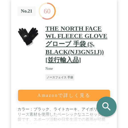
60
No.21
THE NORTH FACE
WL FLEECE GLOVE
グローブ 手袋 (S,
BLACK(NJ3GN51J))
[並行輸入品]
None
ノースフェイス 手袋
Amazonで詳しく見る
search
カラー：ブラック、ライトカーキ、アイボリー / フ
リース素材を使用したベーシックなユニセックス手
袋です。スポーツ活動や日常生活での着用が可能
で、手の甲パッチでシンプルですがディテールな感