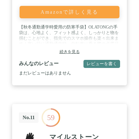
Amazonで詳しく見る
【秋冬通勤通学時愛用の防寒手袋】OLATONGの手
袋は、心地よく、フィット感よく、しっかりと物を
掴むことができ、指先でのスマホ操作も楽々出来ま
す！寒い日に通勤通学時、自転車に乗る際の必需品
となります！ / 【中も裏起毛の防寒設計・手首の防
続きを見る
風設計】あたたかい裏起毛を加工されて、寒い日に
は寒さから手を守る。裏地は指先までボアが丁寧に
みんなのレビュー
レビューを書く
縫製されていて、保温性が高く熱を逃がしません。
軽量で快適な嵌め心地、冬にアウトドアには不可欠
まだレビューはありません
なアイテム。 上品で落ち着いた雰囲気の仕上がり。
手首の防風設計で、冷たい風を防ぎ、手の温みで身
体全体に冷えが来ない優れ物だ。 / 【スマホ対応手
袋．両手タッチパネル操作可能】両手の親指と人差
し指にスマホ操作ができる素材が使われている為片
手持ちでも両手持ちでも操作ができ、とても便利で
す。素手のように、タッチスクリームの細かい操作
59
までは難しいです。 / 【撥水加工されている防水 手
No.11
袋】手袋の表面は防水ポリエステルで内側には防水
膜があり、手をドライで暖かく保ちます。小雨でも
短時間内手が濡れることもなく、快適に使用するこ
マイルストーン
とができました。掌部分は防撥水素材ではなく、濡