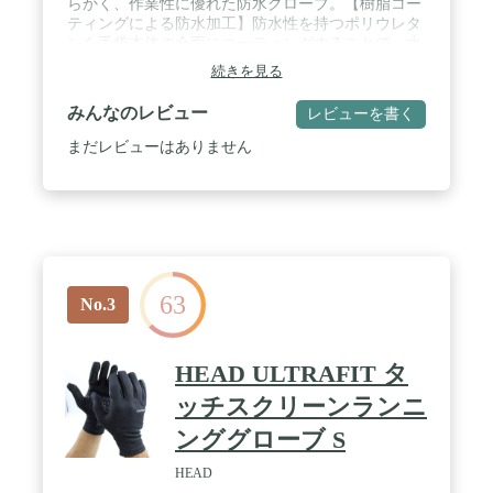
らかく、作業性に優れた防水グローブ。【樹脂コー
ティングによる防水加工】防水性を持つポリウレタ
ンを手袋本体の全面にコーティングすることで、水
の浸入を防ぎます。【透湿性と防水性を両立】汗な
続きを見る
どの湿気を手袋外部に放出する特殊樹脂コーティン
グによりムレを軽減します。 / 【コンパクトで持ち
みんなのレビュー
レビューを書く
運びやすい】製品の特長を活かしてコンパクトに収
納できます。 / 素材:(樹脂部)ポリウレタン;(繊維部)
まだレビューはありません
ナイロン,ポリウレタン / 全長:30cm/手のひらまわ
り:22cm/中指長さ:7.8cm/サイズ:Ｌ / 用途:雨天時や水
場でのアクティビティ(雨天時の登山、釣りなど)
に。指先を使う作業、テント設営、カメラ操作に
【通年販売品】
63
No.3
HEAD ULTRAFIT タ
ッチスクリーンランニ
ンググローブ S
HEAD