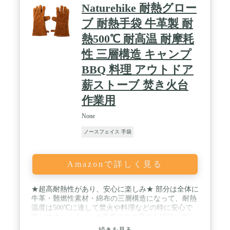
Naturehike 耐熱グロー
ブ 耐熱手袋 牛革製 耐
熱500℃ 耐高温 耐摩耗
性 三層構造 キャンプ
BBQ 料理 アウトドア
薪ストーブ 焚き火台
作業用
None
ノースフェイス 手袋
Amazonで詳しく見る
★超高耐熱性があり、安心に楽しみ★ 部分は全体に
牛革・難燃性素材・綿布の三層構造になって、耐熱
温度は500℃に達して焚火や料理などの時に安心で
楽しめましょう。 / ★手首までの長さを設計して、
安全性が抜群★ 作業中手首を傷つけないことを考え
続きを見る