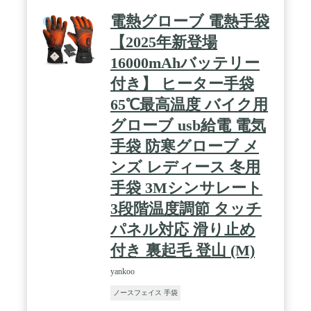
電熱グローブ 電熱手袋
【2025年新登場
16000mAhバッテリー
付き】 ヒーター手袋
65℃最高温度 バイク用
グローブ usb給電 電気
手袋 防寒グローブ メ
ンズ レディース 冬用
手袋 3Mシンサレート
3段階温度調節 タッチ
パネル対応 滑り止め
付き 裏起毛 登山 (M)
yankoo
ノースフェイス 手袋