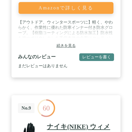
Amazonで詳しく見る
【アウトドア、ウィンタースポーツに】軽く、やわ
らかく、作業性に優れた防寒インナー付き防水グロ
ーブ。【樹脂コーティングによる防水加工】防水性
を持つポリウレタンを手袋本体の全面にコーティン
グすることで、水の浸入を防ぎます。【透湿性と防
続きを見る
水性を両立】汗などの湿気を手袋外部に放出する特
殊樹脂コーティングによりムレを軽減します。 /
みんなのレビュー
レビューを書く
【低温下でも柔らかく軽い】マイナス60℃でも柔軟
性を保つため作業がしやすい手袋です。※冷気を完
まだレビューはありません
全に遮断する機能はありません。 / 素材:(樹脂部)ポ
リウレタン;(アウター)ナイロン,ポリウレタン;(イン
ナー)アクリル,ポリウレタン,その他 / 全長:27cm/手
のひらまわり:21.5cm/中指長さ:7.8cm/サイズ:M / 用
途:冬のアクティビティー(スキー,スノーボード,雪山
登山,釣りなど)に。指先を使う作業,テント設営,カメ
ラ操作に。冷蔵・冷凍庫内での作業に。寒冷地での
60
作業(除雪,農業,水産/漁業,清掃,サービス業,運輸/物
No.9
流業,食品関連業,建築/設備メンテナンス業,土木建築
関連業など)に。【通年販売品】
ナイキ(NIKE) ウィメ