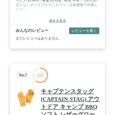
サイズ:約34cm / 重量:約300g / 材質:牛革 / 汚れの目
立たないダークブラウンカラー / 立体縫製で作業し
やすい
続きを見る
みんなのレビュー
レビューを書く
まだレビューはありません
60
No.7
キャプテンスタッグ
(CAPTAIN STAG) アウ
トドア キャンプ BBQ
ソフト レザーグロー