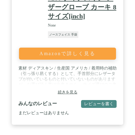
ザーグローブ カーキ 8
サイズ[inch]
None
ノースフェイス 手袋
Amazonで詳しく見る
素材 ディアスキン / 生産国 アメリカ / 着用時の補助
（引っ張り易くする）として、手首部分にレザータ
ブが付いているものと付いていないものがあります
が、お選び頂く事は出来ません。 サイズ選びのご参
考と致しまして、通常の男性サイズはほぼ8.5で問題
続きを見る
ありません。手の大きな方のみ9をお選び下さい。 /
1927年、ワシントン州セントラリアにて、ガイヤー
みんなのレビュー
レビューを書く
兄弟により設立されたグローブメーカー「ガイヤー
グローブ」。世界中から厳選された上質なレザーの
まだレビューはありません
みを使用し、80年以上のも間、ワーク、ドレス、ド
ライバー、バイカーの為のグローブを生産。フィッ
ト感、耐久性、快適さに拘ったガイヤー社のグロー
ブは、実用的かつシンプル。非常に使い易く、長く