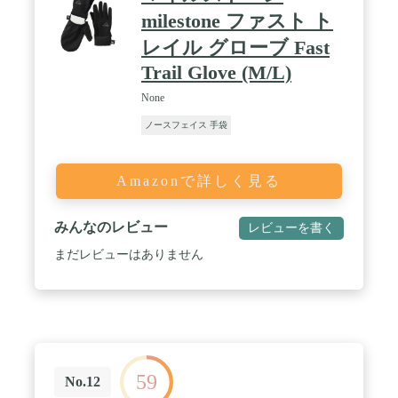
れてしまいますので、ご注意ください。（※ある程
milestone ファスト ト
度の防水性、完全防水はできません、大雨や雪かき
レイル グローブ Fast
等には向いてません。 / 【滑り止め加工】手の平と
指先にシリコンの滑り止め加工がされているのでグ
Trail Glove (M/L)
リップ効果は強力、動きを邪魔することもありませ
んでした。自転車、車を運転、ランニング、スポー
None
ツ、通勤通学、アウトドア、作業、日常用など。薄
ノースフェイス 手袋
手の防寒手袋のため、気温5度以上お勧めます。零
度以下の場合、インナー手袋と組み合わせる必要が
あります。
Amazonで詳しく見る
みんなのレビュー
レビューを書く
まだレビューはありません
59
No.12