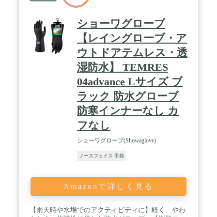
ショーワグローブ
【レイングローブ・ア
ウトドアテムレス・透
湿防水】 TEMRES
04advance Lサイズ ブ
ラック 防水グローブ
防寒インナーなし カ
フなし
ショーワグローブ(Showaglove)
ノースフェイス 手袋
Amazonで詳しく見る
【雨天時や水場でのアクティビティに】軽く、やわ