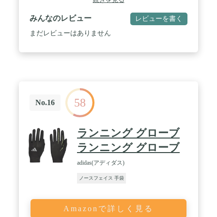
て、耐熱手袋は手首まで覆う長さを採用します。ま
た、袖をグローブにいれるスペースがあるので、服
みんなのレビュー
レビューを書く
の袖を汚れや煤から守ります。 / ★縫製改良で耐久
性UP!★ 外層は耐久性に優れた牛革で、頑丈で長時
まだレビューはありません
間使用できます。親指と人差し指の間のところには
耐摩擦性を兼ねた革の補強があるので、キャンプ、
BBQ、アウトドアなどでケガ防止になります。 / ★
バックル付き、引っ掛けて収納便利★ 防火手袋の端
にはバックルが付きなので、いつでもどこでも引っ
掛けて収納でき便利です。【サイズ】Ｍ-長さ30cm
ｘ幅13cm、Ｌ-長さ35cmｘ幅14cm；【正味重量】
58
Ｍ-290ｇ、Ｌ-365ｇ。二つのサイズを選択可能で購
No.16
入する前に丁寧に確認してください。 / ★インドア
やアウトドアに大活躍★ コンパクトで収納、携帯便
利なので、様様な場合で適用。キッチン料理はもち
ランニング グローブ
ろん、BBQ、焚火、キャンプ調理などアウトドアで
も大活躍。薪作業、土木作業、建築作業、園芸、鍋
ランニング グローブ
つかみにも対応できます。お客様に心強いご購入・
お使い頂けるよう、ネイチャーハイク耐熱グローブ
adidas(アディダス)
には買上げ日から30日の保証を設けております。商
ノースフェイス 手袋
品の品質には万全を期しておりますが、万が一商品
に初期不良があった場合やご利用頂けなくなった場
合はお手数お掛けしますが、注文番号を添えてアマ
ゾンの購入履歴より弊社までご連絡ください。
Amazonで詳しく見る