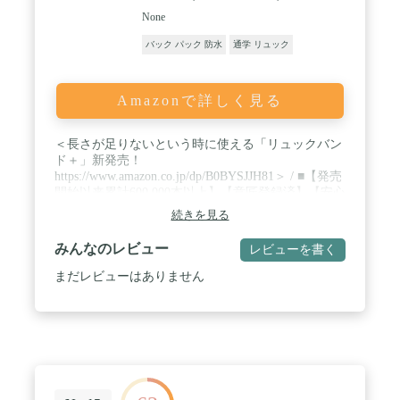
None
バック パック 防水
通学 リュック
Amazonで詳しく見る
＜長さが足りないという時に使える「リュックバン
ド＋」新発売！
https://www.amazon.co.jp/dp/B0BYSJJH81＞ / ■【発売
開始以来累計600,000本以上】【意匠登録済】【安心
の日本製】リュックの肩ベルトがずり落ちるのを防
続きを見る
ぐバンドです。反射付きや国旗柄もあります！ / ■
既にお持ちの色んなリュックの肩ベルトに取り付け
みんなのレビュー
レビューを書く
るだけの簡単装着！ / ■リュックや体の動きに合わ
せて、ゴムが伸縮する為、いつでも体にフィット！
まだレビューはありません
/ ■ワンタッチで取り外し可能なバックル付きで、着
脱も楽ちん♪★余ったテープをまとめるバンド「G-
LOCKS（ジーロックス）」と合わせてお買い求めく
ださい！