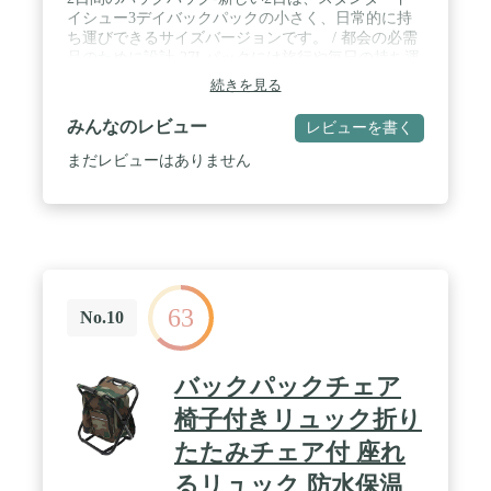
イシュー3デイバックパックの小さく、日常的に持
ち運びできるサイズバージョンです。 / 都会の必需
品のために設計-27Lパックには旅行や毎日の持ち運
び用の機能が搭載されています。デュアルウォータ
続きを見る
ーボトルポケット、フロント圧縮ストラップ、
MOLLEウェビング、調節可能なハーネスが付いて
みんなのレビュー
レビューを書く
います。 / 特徴的な3ジップオープン-パックのメイ
ンコンパートメントの中身に簡単に素早くアクセス
まだレビューはありません
できるように作られています。 / 日常の都会の使命-
内蔵の内部組織、パッド入りコンピュータースリー
ブ、タブレット用の独立したディバイダー、2つの
詳細なファスナー付きポケット。 / 使命のために設
計-当社は、入手可能な最高の素材と最も耐久性の
ある工法で構築されており、当社のギアがあなたの
使命をサポートすることをご存知ください。
63
No.10
バックパックチェア
椅子付きリュック折り
たたみチェア付 座れ
るリュック 防水保温