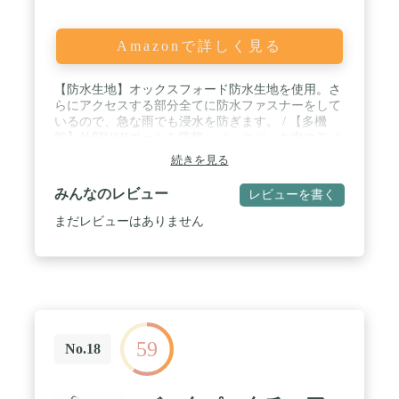
Amazonで詳しく見る
【防水生地】オックスフォード防水生地を使用。さ
らにアクセスする部分全てに防水ファスナーをして
いるので、急な雨でも浸水を防ぎます。 / 【多機
能】外部USBポートを搭載。バックパック内のモバ
イルバッテリーと繋げば、背負ったままスマホの充
続きを見る
電が可能。さらに盗難防止ポケット、キャリーオン
機能も搭載しているので、海外出張も安心。 / 【大
みんなのレビュー
レビューを書く
容量】3層式の式室が大容量の収納と整理力を実
現。15.6インチ PC、A4 B4サイズの書類も収納可
まだレビューはありません
能。 / 【細部まで拘った設計】背面の隠し盗難防止
ポケットを含む多数のポケットを搭載。小物からか
さばるものまでスマートに収納できます。 / 【長期
保証】本製品はご購入日より1年間、初期不良や通
常の使用において発生した故障、破損、その他の不
具合があった場合は、交換や返金など対応をさせて
頂きますのでご安心ください。
59
No.18