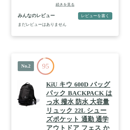
【35Lの大容量】日常使いはもちろん、1泊程度の旅
続きを見る
行にも適したサイズです。ノートPCやタブレットを
はじめ教科書や書類(A3対応)、着替えなどを無理な
みんなのレビュー
レビューを書く
く収納できます。 / 【高い防水性】防水性の高い生
地+撥水ファスナーを採用することで雨の侵入を防
まだレビューはありません
ぐため、雨の日でも安心して使用できます。 / 【使
い勝手の良いスクエア型】四角い形状のため、内部
のスペースを最大限に活用できます。デッドスペー
スが少なく、書類やファイル、箱型のアイテムなど
も無駄なく収納しやすいのが特徴です。また、開口
部が大きく内部が見やすいため、荷物の出し入れが
容易です。 / 【豊富な収納スペース】メインコンパ
95
ートメントに加えフロントポケットやトップポケッ
No.2
ト、サイドポケットが装備されています。メインコ
ンパートメント内もPC・タブレット収納やオーガナ
イザーが付いているためバッグ内も煩雑になりませ
KiU キウ 600D バッグ
ん。 / 【快適な背負い心地】背面とショルダーベル
トにはクッション性と通気性の良いメッシュ素材を
パック BACKPACK は
使用しています。チェストストラップも装備されて
っ水 撥水 防水 大容量
おり、より安定した背負い心地を提供します。 /
【リフレクター】夜間の視認性を高めるリフレクタ
リュック 22L シュー
ー(反射材)が搭載されており、安全面に配慮されて
います。 / 【サイズ】約31(W)×50(H)×18(D)cm 重量:
ズポケット 通勤 通学
約1kg 容量:約35L / 【素材】ポリエステル / 【コー
アウトドア フェス か
ルマンについて】1900年、創業者であるW.C.コール