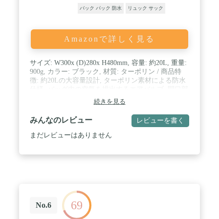
バック パック 防水
リュック サック
Amazonで詳しく見る
サイズ: W300x (D)280x H480mm, 容量: 約20L, 重量:
900g, カラー: ブラック, 材質: ターポリン / 商品特
徴: 約20Lの大容量設計, ターポリン素材による防水
仕様, バッグ内の空気を排出するエアバルブ, 開口部
の広いロールトップ仕様, 脱着式ショルダーベルト,
続きを見る
固定用Dカン&times;6, 背面メッシュ素材, 止水ファ
スナーの小物入れ / 静止耐荷重: 10kg / コンセプトサ
みんなのレビュー
レビューを書く
マリー: バイクで楽しむキャンプ・ツーリングのた
めに開発された、全天候型の防水バッグ。バックパ
まだレビューはありません
ックにもシートバッグにも変化し。快適なバイク旅
をサポートする多彩な機能を備えた、ドッペルギャ
ンガーのモータサイクルバッグです。 / 製品の詳細
や最新情報はメーカーホームページをご確認下さ
い。 / 製品改良などを目的として予告なしに仕様を
変更する場合があります。 / 製品につきましては細
心の品質管理を行っておりますが、万一製品に不具
69
合・不足部品等がございましたら、取扱説明書に記
No.6
載のメーカーサポート窓口までお問い合わせ下さ