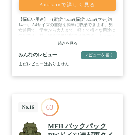
Amazonで詳しく見る
【幅広い用途】・(縦)約45cm/(幅)約32cm/(マチ)約
14cm。A4サイズの書類を簡単に収納できます。男
女兼用で、学生から大人まで、軽くて様々な用途に
使用でき、持ち物を簡単に収納可能です。キュート
でスタイリッシュな外観と実用性により、通学、通
続きを見る
勤、旅行、キャンプなどに最適です。 / 細部までこ
だわったデザイン】快適な取っ手は、幅広くしたデ
みんなのレビュー
レビューを書く
ザインを採用しており、提げバッグとしても使用可
能になります。吊り下げ用グラブループを搭載する
まだレビューはありません
ことで、場所を選ばずに簡単にかけることが可能
で、スペースを節約できます。サイドポケットには
調節可能な留め具とゴムひもが付いており、水筒や
傘などの落下を防止します。細部まで細かく仕上げ
られており、より使いやすいです。 / 【耐久性のあ
る防水生地】バックパックは、高品質の防水ナイロ
ンを使用しており、効果的に中身を保護することが
63
できます。軽くて耐久性に抜群で、異臭がしませ
No.16
ん。金属製の滑りやすいファスナーはしっかりして
おり、軽量で毎日安全にお使いいただけます。ショ
ルダーストラップとポケットの縫い目は、補強され
MFH バックパック
ており、バックパックの耐久性が向上しています。
/ 【シンプルでスタイリッシュなデザイン】通勤・