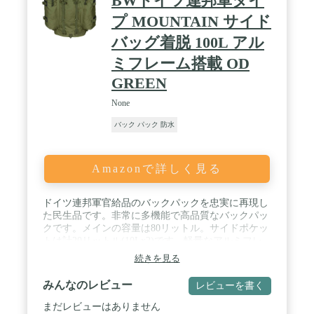
BWドイツ連邦軍タイ
通学や旅行などに使える大容量の韓国式リュックサ
プ MOUNTAIN サイド
ックです。シンプルなデザインがコーディネートし
やすく、男子も女子も、大学生から高校生や中学
バッグ着脱 100L アル
生、どなたにも適用し、どんな場面でもご使用いた
だけます。荷物を持ち運ぶためのアイテムだけでは
ミフレーム搭載 OD
なく、流行りのファッションアイテムでもありま
GREEN
す。 / 【ご注意】付属のカエルチャームについて、
グリーンあるいはグレーのカエルがランダムでプレ
None
ゼントされますので、ご注意くださいませ。 【安心
保証】商品は万が一不具合があった場合やご満足い
バック パック 防水
ただけなかった場合はお手数おかけしますが、当店
までご連絡ください。商品に不備がございました場
合は迅速に交換・返品させていただきます。
Amazonで詳しく見る
ドイツ連邦軍官給品のバックパックを忠実に再現し
た民生品です。非常に多機能で高品質なバックパッ
クです。メインの容量は80リットル。サイドポケッ
トは計20リットル(10Lx2)です。軽量なアルミフレ
ームを搭載しており非常に頑強に作られたミルスペ
続きを見る
ック品です。 / メインコンパートメントは2本の圧
縮ストラップが付属しカバー付きです。カバー付き
みんなのレビュー
レビューを書く
サイドポケットはファスナーで取り外し可能で、裏
側にショルダーストラップが付いており二つのサイ
まだレビューはありません