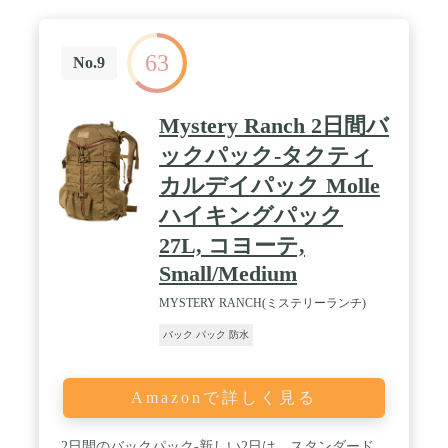
63
No.9
Mystery Ranch 2日間バ
ックパック-タクティ
カルデイパック Molle
ハイキングパック
27L, コヨーテ,
Small/Medium
MYSTERY RANCH(ミステリーランチ)
バック パック 防水
Amazonで詳しく見る
2日間のバックパック-新しい2日は、スタンダード