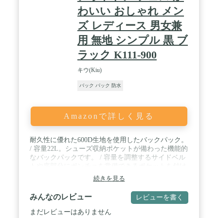
マンがガソリンランタンの製造販売を開始。アメリ
わいい おしゃれ メン
カ国内でのアウトドアライフスタイルの定着ととも
にコールマンブランドは世界中に広がり、現在では
ズ レディース 男女兼
アウトドアリーディングブランドとして多くの人々
用 無地 シンプル 黒 ブ
に愛されています。
ラック K111-900
キウ(Kiu)
バック パック 防水
Amazonで詳しく見る
耐久性に優れた600D生地を使用したバックパック。
/ 容量22L。シューズ収納ポケットが備わった機能的
なバックパックです。 / 容量を調整するサイドベル
トや底部分にポンチョを常備できるポケットを付け
るなど、使い勝手の良さにこだわりました。 / 内部
続きを見る
にはサイドファスナーからのアプローチが可能で財
布やスマホの取り出しも簡単です。 / 背面は通気性
みんなのレビュー
レビューを書く
を高めるため、メッシュ素材を使用。
まだレビューはありません