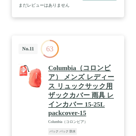
(手持ちと背負う自由に転換：椅子の組み立てる要
まだレビューはありません
らず、開閉は一秒で完成する。1.47kg超軽量で、持
ち運ぶものが1つになり、手で持ち運びと背負いが
両方とも対応でき、スペースと体力を節約しま
す。) / 【防水保温保冷機能付き】：アウトドア活動
中もフレッシュな食べ物も楽しめ、取れた獲物も一
時的保存出来ます。保温時間は3-4hで、保冷時間は
約8-10時間に達します！氷点下パックと合わせて使
63
えば、12～24時間に延長できます。 / 【適用場所】
No.11
長時間行列に並ぶ際や、子供の運動会や山登りでち
ょっと休憩したい時、野外スケッチ、バードウォッ
チング、夏フェス、海外旅行、運動会スポーツ観
Columbia（コロンビ
戦、花火大会、お花見、釣り、防災用品やバーベキ
ューなどのアウトドアにもおすすめです。 / 【アフ
ア） メンズ レディー
ターサービス】ご購入日から90日間の品質保証アフ
ス リュックサック用
ターサービスを持ちしております。初期不良など判
断された場合、返金とか無料交換、弊社が迅速に対
ザックカバー 雨具 レ
応させていただきます。ご安心でご注文ください。
インカバー 15-25L
packcover-15
Columbia（コロンビア）
バック パック 防水