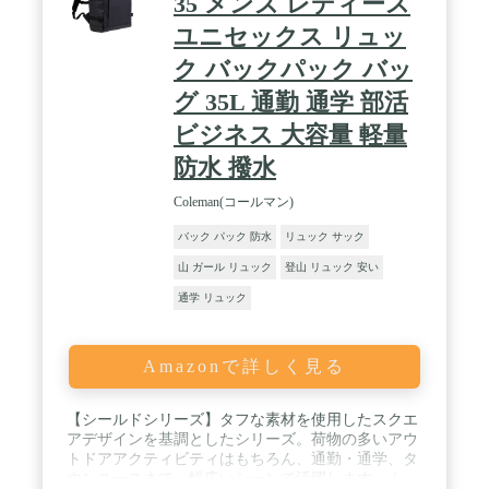
35 メンズ レディース
ユニセックス リュッ
ク バックパック バッ
グ 35L 通勤 通学 部活
ビジネス 大容量 軽量
防水 撥水
Coleman(コールマン)
バック パック 防水
リュック サック
山 ガール リュック
登山 リュック 安い
通学 リュック
Amazonで詳しく見る
【シールドシリーズ】タフな素材を使用したスクエ
アデザインを基調としたシリーズ。荷物の多いアウ
トドアアクティビティはもちろん、通勤・通学、タ
ウンユースまで、幅広いシーンで活躍します。 /