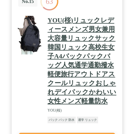
63
No.15
YOU(桜)リュックレデ
ィースメンズ男女兼用
大容量リュックサック
韓国リュック高校生女
子A4バックパックバ
ッグ人気通学通勤撥水
軽便旅行アウトドアス
クールリュックおしゃ
れデイパックかわいい
女性メンズ軽量防水
YOU(桜)
バック パック 防水
通学 リュック