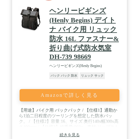
い。
ヘンリービギンズ
(Henly Begins) デイト
ナ バイク用 リュック
防水 16L ファスナー&
折り曲げ式防水気室
DH-739 98669
ヘンリービギンズ(Henly Begins)
バック パック 防水
リュック サック
Amazonで詳しく見る
【用途】バイク用 バックパック / 【仕様1】通勤か
ら1泊二日程度のツーリングを想定した防水バッ
ク。 / 【仕様2】容量:16、サイズ:奥行140x幅300x高
さ400mm / 【仕様3】総重量:960g、素材:リップスト
ップ / 【仕様4】バッグ内小分けポケット、表面分
続きを見る
割式ファスナーポケット、左右メッシュポケット、