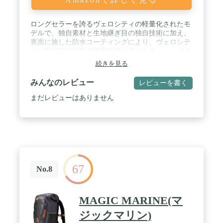
ロングセラーを誇るヴェロシティの軽量化されたモ
デルで、独自素材と生地継ぎ目の独自技術に加え、
裏面に施した防水コーティングにより、ヴェロシテ
ィと同様IP64の防水防塵性能を誇ります。 シックな
カラーバリエーションは、スーツなど通勤スタイル
続きを見る
にも違和感なく、アウトドアはもちろん、カジュア
ル感を抑えたシーンもマッチします。女性や小柄な
みんなのレビュー
レビューを書く
方にも扱いやすい17Lと、十分な収納力と程よいサ
イズ感の23Lからお選びいただけます。 OR-R430001
まだレビューはありません
H45xW28xD14cm/17L/■JANコード:4013051051170 ブ
ラック 730g/10kg/IP64/PVCfree PS33
67
No.8
MAGIC MARINE(マ
ジックマリン)