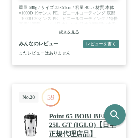
重量:680g / サイズ:33×51cm / 容量:40L / 材質:本体
=1000D 19オンス PE、ビニールコーティング 底部
=1000D 30オンス PE、ビニールコーティング / 特長:
高周波溶着シーム / 防水レベル:防水(短時間の水没
に耐え、水に落とした場合浮かびます)
続きを見る
みんなのレビュー
レビューを書く
まだレビューはありません
59
No.20
search
Point 65 BOBLBEE
25L GT (IGLO)【日本
正規代理店品】