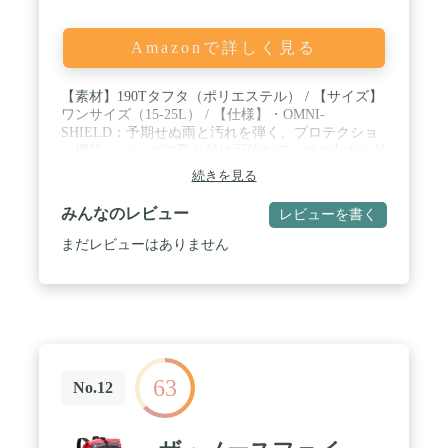
Amazonで詳しく見る
【素材】190Tタフタ（ポリエステル） / 【サイズ】
ワンサイズ（15-25L） / 【仕様】・OMNI-
SHIELD：予期せぬ雨と汚れを弾く、プロテクショ
ン機能 ・バッグに取り付け可能なフックと丸カン付
き ・コンパクトに収納できるスタッフバッグ付き /
続きを見る
可能な限り商品色に近い画像を選んでおりますが、
閲覧環境等により画像の色目が若干異なる場合もご
みんなのレビュー
レビューを書く
ざいますので、その旨をご理解された上でご購入く
ださい。
まだレビューはありません
63
No.12