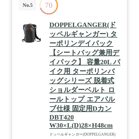
70
No.5
DOPPELGANGER(ド
ッペルギャンガー) タ
ーポリンデイパック
【シートバッグ兼用デ
イパック】 容量20L バ
イク用 ターポリンバ
ッグシリーズ 脱着式
ショルダーベルト ロ
ールトップ エアバル
ブ仕様 固定用Dカン
DBT420
W30×L(D)28×H48cm
ドッペルギャンガー(DOPPELGANGER)