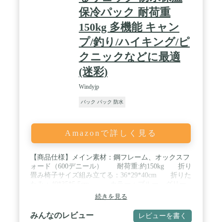
保冷パック 耐荷重
150kg 多機能 キャン
プ/釣り/ハイキング/ピ
クニックなどに最適
(迷彩)
Windyjp
バック パック 防水
Amazonで詳しく見る
【商品仕様】メイン素材：鋼フレーム、オックスフ
ォード（600デニール） 耐荷重:約150kg 折り
畳み椅子サイズ組み立てる：36*29*40cm 折りた
たみ：49*35*5.5cm。 カラー：ブルー、グリー
ン、ブラック、迷彩。 / 【リュックと椅子の合
続きを見る
体】：バックは大容量で収納性が余裕、チェアが折
り畳め式で何時でもどこでも座れ、リュックと椅子
みんなのレビュー
レビューを書く
の両方が一体化されたバックパックチェアです。