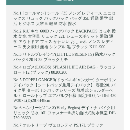
[コールマン] シールド35 メンズ レディース ユニセ
ックス リュック バックパック バッグ 35L 通勤 通学 部
活 ビジネス 大容量 軽量 防水 撥水
KiU キウ 600D バッグパック BACKPACK はっ水 撥
水 防水 大容量 リュック 22L シューズポケット 通勤 通
学 アウトドア フェス かわいい おしゃれ メンズ レディ
ース 男女兼用 無地 シンプル 黒 ブラック K111-900
リトルプレゼンツ(LITTLE PRESENTS) 防水バック
パックS 20 B-25 ブラックカモ
ロゴス(LOGOS) SPLASH LIFE AIR BAG・ラッコフ
ロート12 (ブラック) 88200200
DOPPELGANGER(ドッペルギャンガー) ターポリン
デイパック【シートバッグ兼用デイパック】 容量20L バ
イク用 ターポリンバッグシリーズ 脱着式ショルダーベ
ルト ロールトップ エアバルブ仕様 固定用Dカン DBT420
W30×L(D)28×H48cm
ヘンリービギンズ(Henly Begins) デイトナ バイク用
リュック 防水 16L ファスナー&折り曲げ式防水気室 DH-
739 98669
オルトリーブ ヴェロシティ PS/17L ブラック