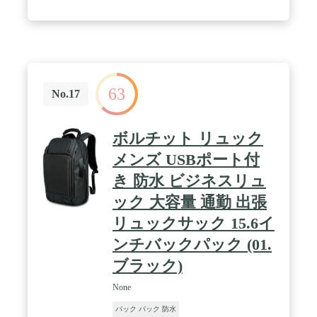
ドポケットを一緒にファスナーで留め計20Lのデイ
パックとして使用できます。 / 内側のフラットコン
パートメント 分離可能な下部コンパートメントを備
えたスリーピングパッドメインコンパートメント。
下部コンパートメントへの容易なアクセス。
<BR>VARIO BACK SYSTEM - ショルダーストラッ
プの上起点の高さ位置を状況に合わせ調整可能。 /
63
様々なループとコンプレッションストラップ。すべ
No.17
てのストラップは調整可能です。取り外し可能なチ
ェストストラップとパッド入りウエストベルト。 /
容量：バックパック80L、デイパック20L / サイズ：
ボルチット リュック
バックパック：約 38×22×70 cm サイドポケット：各
約 20×10×40 cm
メンズ USBポート付
き 防水 ビジネスリュ
ック 大容量 通勤 出張
リュックサック 15.6イ
ンチバックパック (01.
ブラック)
None
バック パック 防水