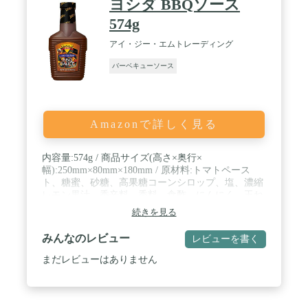
ヨシダ BBQソース
574g
アイ・ジー・エムトレーディング
バーベキューソース
Amazonで詳しく見る
内容量:574g / 商品サイズ(高さ×奥行×
幅):250mm×80mm×180mm / 原材料:トマトペース
ト、糖蜜、砂糖、高果糖コーンシロップ、塩、濃縮
レモン果汁、香辛料、香料、食酢、にんにく、玉ね
ぎ、ドライイースト、増粘剤(加工デンプン)
続きを見る
みんなのレビュー
レビューを書く
まだレビューはありません