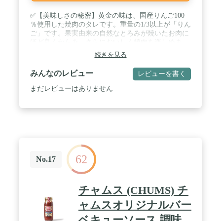
✅【美味しさの秘密】黄金の味は、国産りんご100
％使用した焼肉のタレです。重量の1/3以上が「りん
ご」です。果実由来の自然なとろみが焼いたお肉に
ほど良くからみ、さらにおいしく焼肉を楽しめま
す。収穫された旬のりんごを貯蔵し、水分量・糖
続きを見る
度・柔らかさを見極め品種をブレンド。ベストのタ
イミングで加工に入ります。“ 濃厚 ” で “ 本格的 ”
みんなのレビュー
レビューを書く
な焼肉のたれを実現。 / ✅【豊富なサイズバリエー
ション】シーンに合わせて選べる充実した容量をラ
まだレビューはありません
インナップしました。少人数向けの小容量（210
ｇ）から大人数で楽しめる大容量（590g）までご利
用シーンや人数に合わせてお選びいただけます。 /
✅【果実でコクのある味わい】定番の「甘口」「中
辛」「辛口」をご用意。「黄金の味」は、厳選され
たりんご、もも、うめなどを秘伝の黄金比率でブレ
ンドした、果実たっぷりでコクのある焼肉のタレで
62
す。果実の力でお肉が、ぐっとおいしくなる。お肉
No.17
と「黄金の味」の絶妙なハーモニーをお楽しみくだ
さい。 / ✅【使い方様々】お肉に焼肉のタレとして
はもちろん、他にも野菜炒めやチャーハンなどの味
チャムス (CHUMS) チ
付けや、煮物やカレーなどにコク増しができる万能
調味料としてもおすすめです。
ャムスオリジナルバー
ベキューソース 調味