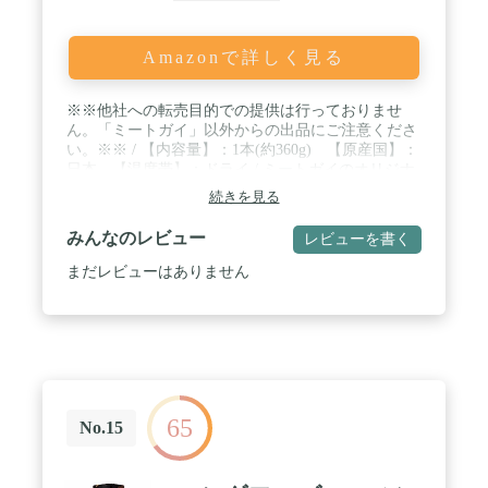
Amazonで詳しく見る
※※他社への転売目的での提供は行っておりませ
ん。「ミートガイ」以外からの出品にご注意くださ
い。※※ / 【内容量】：1本(約360g) 【原産国】：
日本 【温度帯】：ドライ / ミートガイのオリジナ
ルバーベキューソースに、辛くないマイルド味が新
続きを見る
登場！ / こちらのマイルド味はツンとするスモーク
フレーバーを抑え、リンゴや梨の果汁をブレンドし
みんなのレビュー
レビューを書く
て甘味をプラスしました。 / 同梱商品をお探しの場
合は「ミートガイ」で！
まだレビューはありません
65
No.15