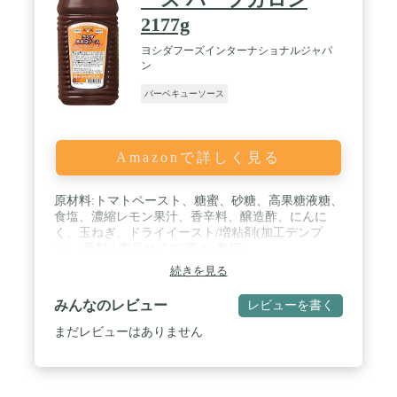
2177g
ヨシダフーズインターナショナルジャパ
ン
バーベキューソース
Amazonで詳しく見る
原材料:トマトペースト、糖蜜、砂糖、高果糖液糖、
食塩、濃縮レモン果汁、香辛料、醸造酢、にんに
く、玉ねぎ、ドライイースト/増粘剤(加工デンプ
ン)、香料 / 商品サイズ(高さx奥行x
幅):25cm×11cm×10cm
続きを見る
みんなのレビュー
レビューを書く
まだレビューはありません