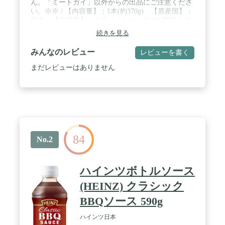
ん。「ミートガイ」以外からの出品にご注意くださ
い。※※ / 【内容量】：1本(約370g) 【原産国】：
日本 【温度帯】：ドライ / ミートガイが開発した
オリジナルバーベキューソース！ 激辛という訳では
続きを見る
ないのですが、程好くピリッとした辛さと濃厚な味
わい、スモークの香りが必ず癖になります。アレン
みんなのレビュー
レビューを書く
ジＯＫ！ こちらのソースはお料理にも大活躍！豚な
どのスペアリブを一晩バーベキューソースに漬け込
まだレビューはありません
んでグリルで焼いたものは見た目も豪快！骨付き肉
にしっかり味が染み込んでもう絶品！アウトドアに
もオススメのアメリカン料理です。 / これが本場ア
メリカの味！目を閉じるとカウボーイが豪快にお肉
をほうばる姿が見えてくる！濃縮・濃厚タイプなの
で、こちらのバーベキューソースをベースにお酢を
加えて酸味を利かせたり、マスタードを加えてサウ
84
スカロライナ風にして自分スタイルにアレンジして
No.2
味わってみて下さい♪美味しいレシピを発見したら
ぜひともミートガイまでご一報を！ / 同梱商品をお
探しの場合は「ミートガイ」で！
ハインツボトルソース
(HEINZ) クラシック
BBQソース 590g
ハインツ日本