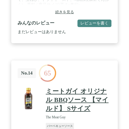
ん)、香料 / 商品サイズ(高さx奥行x
幅):15.8cm×4.4cm×7.8cm
続きを見る
みんなのレビュー
レビューを書く
まだレビューはありません
65
No.14
ミートガイ オリジナ
ル BBQソース 【マイ
ルド】 Sサイズ
The Meat Guy
バーベキューソース