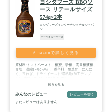
ヨシダフーズ BBQソ
ース リテールサイズ
574g×2本
ヨシダフーズインターナショナルジャパ
ン
バーベキューソース
Amazonで詳しく見る
原材料:トマトペースト、糖蜜、砂糖、高果糖液糖、
食塩、濃縮レモン果汁、香辛料、醸造酢、にんに
く、玉ねぎ、ドライイースト/増粘剤(加工デンプ
ン)、香料 / 商品サイズ(高さx奥行x
幅):20cm×12cm×10cm / 574g×2本
続きを見る
みんなのレビュー
レビューを書く
まだレビューはありません