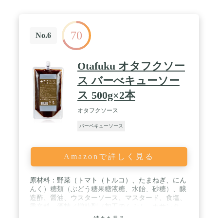
70
No.6
Otafuku オタフクソー
ス バーべキューソー
ス 500g×2本
オタフクソース
バーベキューソース
Amazonで詳しく見る
原材料：野菜（トマト（トルコ）、たまねぎ、にん
んく）糖類（ぶどう糖果糖液糖、水飴、砂糖）、醸
造酢、醤油、ウスターソース、マスタード、食塩、
香辛料、酒精／増粘剤（加工でんぷん、キサンタ
ン）、くん液、着色料（カラメル、ウコン）、（一