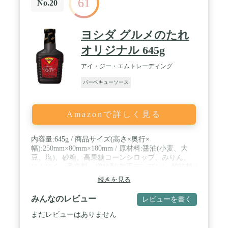
61
No.20
ヨシダ グルメのたれ
オリジナル 645g
アイ・ジー・エムトレーディング
バーベキューソース
Amazonで詳しく見る
内容量:645g / 商品サイズ(高さ×奥行×
幅):250mm×80mm×180mm / 原材料:醤油(小麦、大
豆、塩)、砂糖、高果糖コーンシロップ、みりん、
にんにく、香辛料、増粘剤(加工デンプン)、酸味料 /
ブラント名: ヨシダソース / メーカー名: アイ・ジ
続きを見る
ー・エムトレーディング
みんなのレビュー
レビューを書く
まだレビューはありません