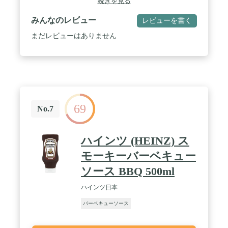
続きを見る
部に小麦・大豆・りんごを含む） / 商品サイズ(高さ
x奥行x幅):23cm×5cm×13cm / 4970077205713
みんなのレビュー
レビューを書く
まだレビューはありません
69
No.7
ハインツ (HEINZ) ス
モーキーバーベキュー
ソース BBQ 500ml
ハインツ日本
バーベキューソース