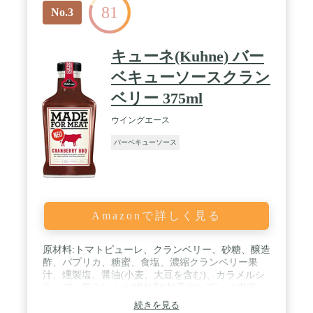
81
No.3
キューネ(Kuhne) バー
ベキューソースクラン
ベリー 375ml
ウイングエース
バーベキューソース
Amazonで詳しく見る
原材料:トマトピューレ、クランベリー、砂糖、醸造
酢、パプリカ、糖蜜、食塩、濃縮クランベリー果
汁、燻製塩、醤油(小麦、大豆を含む)、カラメルシ
ラップ、黒こしょう/増粘剤(加工デンプン) / 内容
量:375ml / カロリー:100mlあたり 99kcal / 商品サイ
続きを見る
ズ(高さx奥行x幅):19cm×5cm×9cm