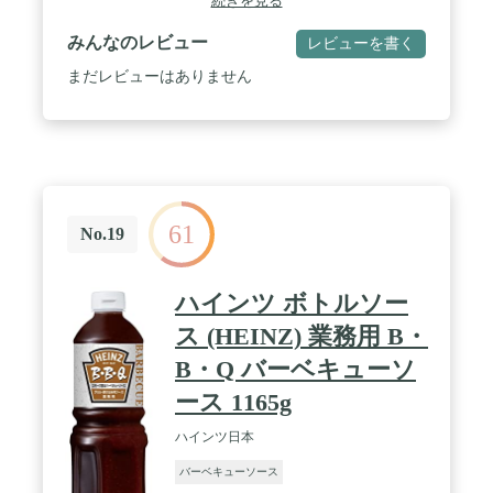
続きを見る
行x幅):19cm×5cm×9cm
みんなのレビュー
レビューを書く
まだレビューはありません
61
No.19
ハインツ ボトルソー
ス (HEINZ) 業務用 B・
B・Q バーベキューソ
ース 1165g
ハインツ日本
バーベキューソース