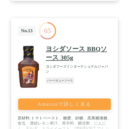
65
No.13
ヨシダソース BBQソ
ース 305g
ヨシダフーズインターナショナルジャパ
ン
バーベキューソース
Amazonで詳しく見る
原材料:トマトペースト、糖蜜、砂糖、高果糖液糖、
食塩、濃縮レモン果汁、香辛料、醸造酢、にんに
く、玉ねぎ、ドライイースト、/増粘剤(加工でんぷ