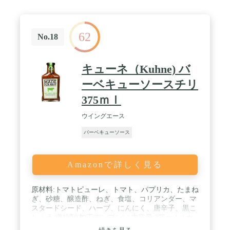
62
No.18
キューネ（Kuhne) バ
ーベキューソースチリ
375ｍｌ
ウイングエース
バーベキューソース
Amazonで詳しく見る
原材料:トマトピューレ、トマト、パプリカ、たまね
ぎ、砂糖、醸造酢、ねぎ、食塩、コリアンダー、マ
スタードシード、ハーブ、にんにく、唐辛子、黒こ
しょう/増粘剤(加工デンプン) / 内容量:375ｍｌ / カ
ロリー:100ｍｌあたり 91kcal / 商品サイズ(高さx奥