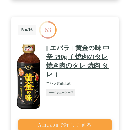
63
No.16
[ エバラ ] 黄金の味 中
辛 590g（ 焼肉のタレ
焼き肉のタレ 焼肉 タ
レ ）
エバラ食品工業
バーベキューソース
Amazonで詳しく見る