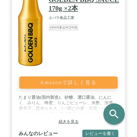
170g ×2本
エバラ食品工業
バーベキューソース
Amazonで詳しく見る
たまり醤油(国内製造)、砂糖、濃口醤油、にんに
く、みりん、蜂蜜、りんごピューレ、米酢、清酒、
唐辛子、昆布エキス、(一部に小麦・大豆・りんご
search
を含む) / たまり醤油(国内製造) / 大さじ1杯18g当た
り エネルギー:26kcal、たんぱく質:1.0g、脂質:0g、
続きを見る
炭水化物:5.6g、食塩相当量:1.0g / 一部に小麦・大
豆・りんごを含む
みんなのレビュー
レビューを書く