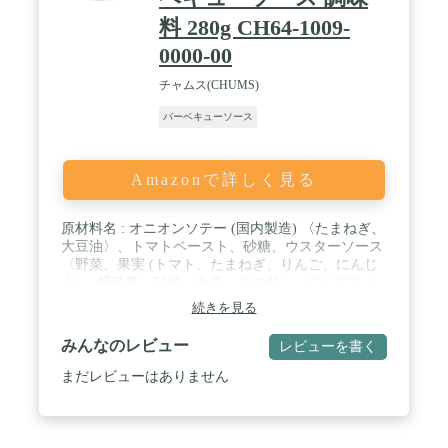
料 280g CH64-1009-
0000-00
チャムス(CHUMS)
バーベキューソース
Amazonで詳しく見る
原材料名 : オニオンソテー (国内製造) 〈たまねぎ、
大豆油〉、トマトペースト、砂糖、ウスターソース
〈野菜、果実 (トマト、たまねぎ、りんご、にんじ
ん) 、醸造酢、砂糖、食塩、その他〉、にんにくペ
ースト、食塩、りんご酢、はちみつ、食用オリーブ
続きを見る
油、香辛料/くん液、着色料 (カラメル) 、調味料 (ア
ミノ酸等) 、香辛料抽出物、 (香料、一部に大豆、り
みんなのレビュー
レビューを書く
んごを含む) / 内容量 : 280g / 賞味期限 : 枠外下部に
記載 / 保存方法 : 直射日光、高温多湿を避け、涼し
まだレビューはありません
い場所で保存