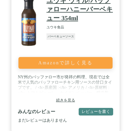
ユウキ ウィル/バッフ
ァローハニーバーベキ
ュー 354ml
ユウキ食品
バーベキューソース
Amazonで詳しく見る
NY州のバッファロー市が発祥の料理、現在では全
米で人気のバッファローチキン用ソースの甘口タイ
プです。 / <b>原産国 :</b> アメリカ / <b>原材料 :
</b> トマトピューレ、カイエンペッパー、醸造酢、
糖類、はちみつ、マスタード、玉葱、香辛料、着色
続きを見る
料(カラメル)、香料 / <b>内容量 :</b> 354ml / <b>カ
ロリー :</b> 100g当たり:200kcal
みんなのレビュー
レビューを書く
まだレビューはありません