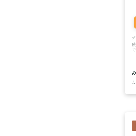
✅
使
で
上
れ
途
て
プ
ま
出
活
オ
洗
ジ
の
い
い
ん