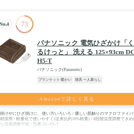
73
No.4
パナソニック 電気ひざかけ「
るけっと」 洗える 125×93cm DC
H5-T
パナソニック(Panasonic)
ブランケット 暖かい
寝具 一人暮らし
Amazonで詳しく見る
掛けやにひざ掛けに、使い方いろいろ / 優しい肌触りのマクロファイバ
材採用 / 軽量化で使いやすく(従来比約10%軽量) / 8段階温度調整できめ
な温度調整可能 / 型番:DC-H5-T