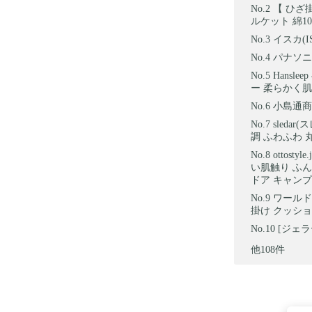
【 ひざ
ルケット 綿100
イスカ(I
パナソニッ
Hansl
ー 柔らかく肌触
小島通商
sleda
調 ふわふわ 丸
ottos
い肌触り ふん
ドア キャンプ 
ワールド
掛け クッション 
[ジェ
他108件