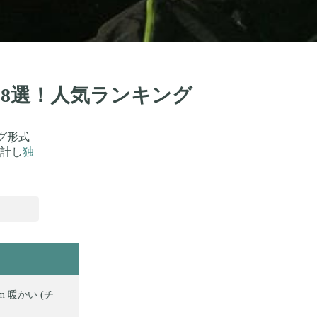
18選！人気ランキング
グ形式
計し
独
 暖かい (チ