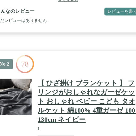
るととても便利です。 / 【大判サイズ】通常のブランケットよりも横幅
い140cmとなっておりますので、ひざにかけたり、肩から羽織ったりと
みんなのレビュー
レビューを書
方もたくさん！
だレビューはありません
78
No.2
【 ひざ掛け ブランケット 】 フ
リンジがおしゃれなガーゼケッ
ト おしゃれ ベビー こども タオ
ルケット 綿100% 4重ガーゼ 100 
130cm ネイビー
L.