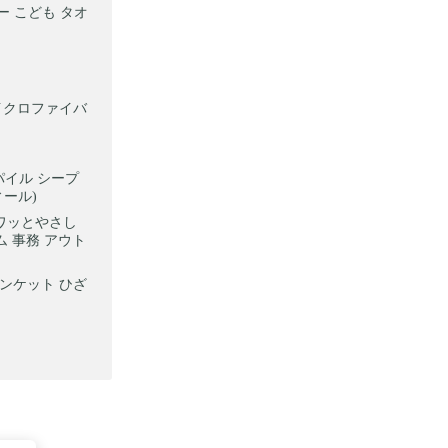
ー こども タオ
マイクロファイバ
 パイル シープ
ィール)
 フワッとやさし
ム 事務 アウト
ランケット ひざ