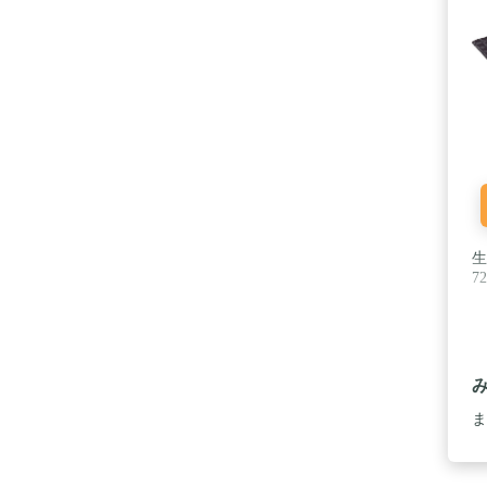
よ
送
生
7
ま