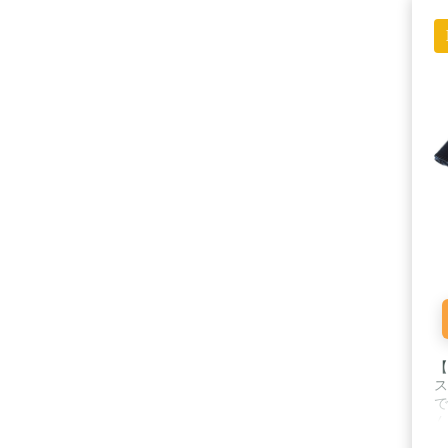
【
ス
で
ん
な