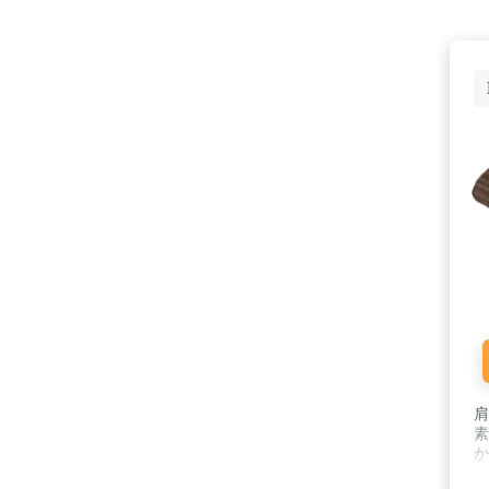
肩
素
か