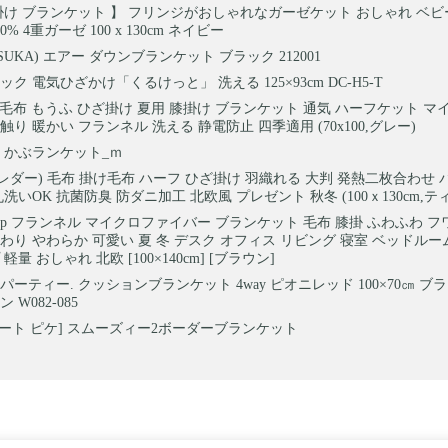
掛け ブランケット 】 フリンジがおしゃれなガーゼケット おしゃれ ベビ
% 4重ガーゼ 100 x 130cm ネイビー
SUKA) エアー ダウンブランケット ブラック 212001
ク 電気ひざかけ「くるけっと」 洗える 125×93cm DC-H5-T
eep 毛布 もうふ ひざ掛け 夏用 膝掛け ブランケット 通気 ハーフケット 
り 暖かい フランネル 洗える 静電防止 四季適用 (70x100,グレー)
 かぶランケット_ｍ
r(スレダー) 毛布 掛け毛布 ハーフ ひざ掛け 羽織れる 大判 発熱二枚合わせ
洗いOK 抗菌防臭 防ダニ加工 北欧風 プレゼント 秋冬 (100ｘ130cm,テ
tyle.jp フランネル マイクロファイバー ブランケット 毛布 膝掛 ふわふわ
わり やわらか 可愛い 夏 冬 デスク オフィス リビング 寝室 ベッドルー
軽量 おしゃれ 北欧 [100×140cm] [ブラウン]
パーティー. クッションブランケット 4way ピオニレッド 100×70㎝ ブ
W082-085
ラート ピケ] スムーズィー2ボーダーブランケット