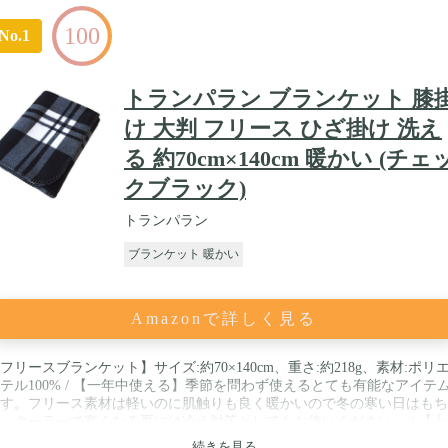
100
No.1
トランパラン ブランケット 膝
け 大判 フリース ひざ掛け 洗え
る 約70cm×140cm 暖かい (チェ
クブラック)
トランパラン
ブランケット 暖かい
Amazonで詳しく見る
フリースブランケット】サイズ:約70×140cm、重さ:約218g、素材:ポリ
テル100% / 【一年中使える】季節を問わず使えるとても有能なアイテ
す。フリース素材は軽いのに肌触りも良く暖かいので冬の寒い日はもち
、クーラーで寒くなる夏には冷え対策としてもお使いください。 / 【上
肌触り】お部屋やオフィス、車の中などシーンを選ばないので1枚持っ
続きを見る