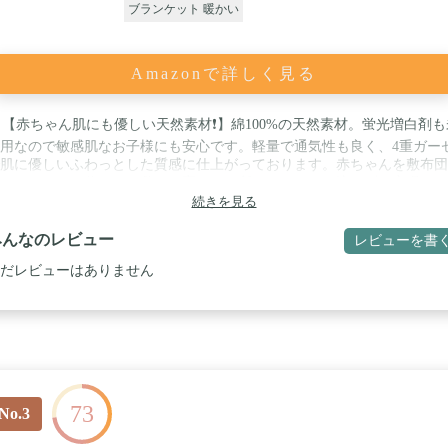
ブランケット 暖かい
Amazonで詳しく見る
 【赤ちゃん肌にも優しい天然素材❗️】綿100%の天然素材。蛍光増白剤も
用なので敏感肌なお子様にも安心です。軽量で通気性も良く、4重ガー
肌に優しいふわっとした質感に仕上がっております。赤ちゃんを敷布団
にバスタオル代わりに敷いて寝かせた所、いつもより泣かずに安眠して
た事例もあり、赤ちゃんから大人まで愛されております。 / ✅ 【様々
続きを見る
❗️】子供用の掛け布団として、床やソファ上のラグとして、ひざ掛けと
みんなのレビュー
レビューを書
など幅広い用途で活用出来ます。 / ✅ 【おしゃれアイテム❗️】無地でシ
ルなデザインながら、落ち着いた色合いとフリンジがおしゃれな空間を
だレビューはありません
します。カゴにかけてみたり、床に敷いたりと写真撮影時の演出として
用できます。 / ✅ 【使い勝手❗️】洗濯は家庭用洗濯機で丸洗いOK。バス
ル等よりも乾きやすく、夏 の晴れた日でしたら半日程度で乾きます。
濯は洗濯ネットに入れてご利用ください。また、初回洗濯時のみ、フリ
の一部が抜ける可能性があります。あらかじめご了承下さい。 / ✅ 【
検品体制❗️】工場での検品だけでなく、販売前に再度別の場所で検品を
、2重の検品体制を取って不良品を排除。一品一品問題がないか検品し
73
No.3
ます。 【安心の満足度100%保証❗️】万が一不良品があった場合はもちろ
、不良品でなくても「イメージと違ったな、なんか微妙だな」など、ど