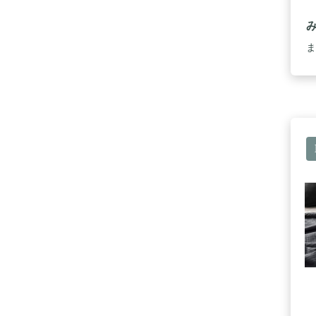
い
広
い
ま