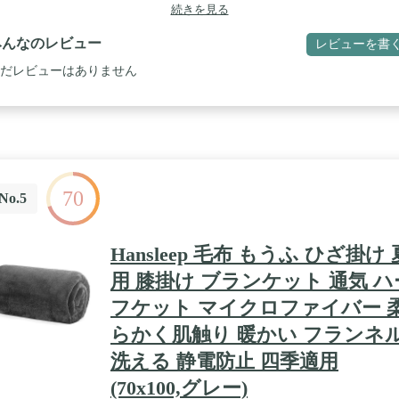
続きを見る
みんなのレビュー
レビューを書
だレビューはありません
70
No.5
Hansleep 毛布 もうふ ひざ掛け 
用 膝掛け ブランケット 通気 ハ
フケット マイクロファイバー 
らかく肌触り 暖かい フランネ
洗える 静電防止 四季適用
(70x100,グレー)