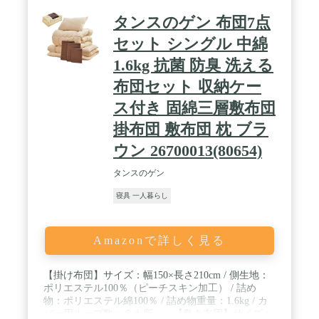
タンスのゲン 布団7点
セット シングル 中綿
1.6kg 抗菌 防臭 洗える
布団セット 収納ケー
ス付き 固綿三層敷布団
掛布団 敷布団 枕 ブラ
ウン 26700013(80654)
タンスのゲン
寝具 一人暮らし
Amazonで詳しく見る
【掛け布団】サイズ：幅150×長さ210cm / 側生地：
ポリエステル100％（ピーチスキン加工） / 詰め
物：ポリエステル綿100％ / 詰め物重量：1.6kg / カ
バー用ループ数：６カ所 【敷き布団】サイズ：