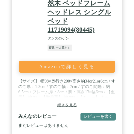
然木 ベッドフレーム
ヘッドレス シングル
ベッド
11719094(80445)
タンスのゲン
寝具 一人暮らし
Amazonで詳しく見る
【サイズ】 幅98×奥行き200×高さ約34or21or8cm / す
のこ厚：1.2cm / すのこ幅：7cm / すのこ間隔：約
6.5cm / フレーム厚：8cm / 脚：高さ13×幅6cm / 【重
量】 約20kg 【耐荷重】 約200kg【カラー】 ナチュ
ラル 【素材】 本体・脚：天然木パイン無垢材 / す
続きを見る
のこ：LVL（厚み12mm） / ラッカー塗装 ※傷防
止フェルト付属 / 【梱包サイズ】 34×106×17.5cm
みんなのレビュー
レビューを書く
【組立品】 (※プラスドライバー必要) 【生産国】
ベトナム / ※すのこの上に立つ場合はさん木の上に
まだレビューはありません
足をかけるなど強度の弱い部分に体重がかからない