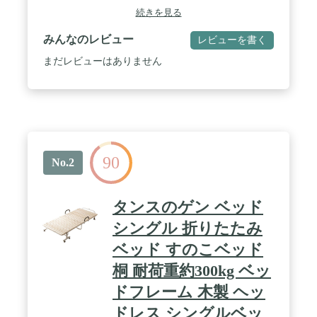
幅100×長さ200cm / 側生地：ポリエステル100％（ピ
続きを見る
ーチスキン加工） / 巻き綿：ポリエステル100％ / 固
綿：ポリエステル100% / 詰め物重量：約3.0kg /
みんなのレビュー
レビューを書く
【枕】サイズ：幅63×奥行43cm / 側生地：ポリエス
テル100％（ピーチスキン加工） / 詰め物：ポリエ
まだレビューはありません
ステル綿100％ / 詰め物重量：0.5kg 【カバー各
種】素材：ポリエステル100％（ピーチスキン加
工） 【収納ケース】サイズ：幅100×奥行67×高さ
35 / 素材：ポリエステル不織布・PVC / 【カラー】
カバー：ブラウン（ふとん本体はベージュです）
【生産国】中国(日本で企画し中国で製造) 【掛け
布団・まくら・カバー洗濯OK】 ※カバーはネット
90
着用の上、洗濯機で洗えます。 ※掛布団・まくら
No.2
も洗濯機の容量によりますが、ネット着用の上、手
洗いモードでの洗濯が可能です。容量が足りない場
合には、浴槽でのもみ洗いも可能です。 / ◆商品が
タンスのゲン ベッド
届きましたら、一度天日干しをお願い致します◆ こ
ちらのお布団セットは、コンパクトな梱包でお届け
シングル 折りたたみ
致します。使用前に一度風通しの良いところで干し
ベッド すのこベッド
て頂きますと、より早くふんわりとしたお布団に仕
上がります。（カッターナイフでの開梱には十分ご
桐 耐荷重約300kg ベッ
注意ください。）※風通しの良い日に天日干しして
下さい。 ※干す場合は、白いカバーで覆ってくだ
ドフレーム 木製 ヘッ
さい。 ※干す時間帯は、午前10時～午後3時位の
ドレス シングルベッ
約2～3時間が最適です。できるだけ裏表を返してく