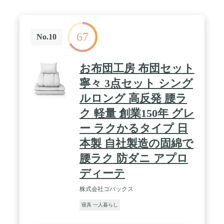
は、コンパクトな梱包でお届け致します。 使用前に
一度風通しの良いところで干して頂きますと、より
早くふんわりしたお布団に仕上がります。 / 【スタ
67
ッフのおすすめポイント！】 ・すぐに使える布団4
No.10
点セット ・高密度固綿入り！底つき感を軽減する三
層敷布団 ・ほこりの出にくい中空ポリエステル綿
・すべて抗菌・防臭生地を使用 ・洗える掛け布団
お布団工房 布団セット
・まくらは頭にフィットしやすいくぼみ型 ・ピーチ
スキン加工で肌触り滑らか ・お子様にも安心の低ホ
寧々 3点セット シング
ルムアルデヒド仕様 ・ISO9001認可工場による安心
ルロング 高反発 腰ラ
の品質 ・収納ケース付き
ク 軽量 創業150年 グレ
ー ラクかるタイプ 日
本製 自社製造の固綿で
腰ラク 防ダニ アプロ
ディーテ
株式会社コバックス
寝具 一人暮らし