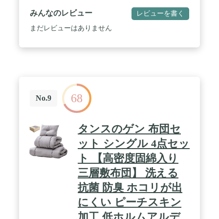
0.5kg /【サイズ】シングル /【カラー】ホワイト /
みんなのレビュー
レビューを書く
【特長】リーズナブルなのに高機能！人気の「帝人
×niceday 快適清潔シリーズ」に待望の布団セットが
まだレビューはありません
新登場！中綿には、防ダニ・抗菌防臭性に優れた
「帝人マイティトップ2」を贅沢に使用、コスパに
優れた自信作です。新生活に、買い替えにワンラン
ク上の布団セットで快適、清潔に。 / 【特長】[セッ
ト内容]掛け布団：150×210cm（帝人マイティトップ
2を100%使用）あったかさを逃さないボディフィッ
トキルト採用/敷布団：100×210cm（帝人マイティト
68
ップ2を50%使用）汚れた面だけ洗える3分割仕様
No.9
（特許申請中）/枕43×63cm（帝人マイティトップ2
を50%使用） / 【特長】掛け布団・敷布団（上下層
のみ）・枕すべて洗濯機洗いができる清潔仕様。羽
タンスのゲン 布団セ
毛などの動物性素材を使っていないので、独特のニ
オイもありません。ほこりも出にくく、アレルギー
ット シングル 4点セッ
が気になる方にもおすすめです。気軽に扱えるので
ト 【高密度固綿入り
普段使いに最適！ / メーカー保証:初期不良対応/仕
様：洗濯機洗い可（ネット使用）掛け布団・枕・敷
三層敷布団】 洗える
布団上下層（中材の固綿は洗えませんが、汚れた部
分を水拭きする程度は可能です）
抗菌 防臭 ホコリが出
にくい ピーチスキン
加工 低ホルムアルデ