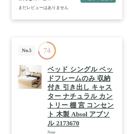
きません。・ドライクリーニング可。溶剤は石油系
のものを使用してください。【掛け布団、枕】・洗
まだレビューはありません
濯不可。・塩素系漂白剤による漂白はできませ
ん。・アイロンがけはできません。・ドライクリー
ニング可。溶剤は石油系のものを使用してくださ
い。・ / 商品サイズ（cm）：掛け布団：幅約150×長
さ約210、敷き布団：幅約100×長さ約210、まくら：
幅約43×長さ約63 / 重量：掛け布団／約1.9kg、敷き
布団／約3.6kg、まくら／約440g / 材質：側生地／ポ
74
リエステル100％、詰めもの／ポリエステル100％ /
No.5
目付け：約82g/平方メートル / お手入れ方法【敷き
布団】・手洗い不可。・塩素系漂白剤による漂白は
できません。・アイロンがけはできません。・ドラ
ベッド シングル ベッ
イクリーニング可。溶剤は石油系のものを使用して
ください。【掛け布団、枕】・洗濯不可。・塩素系
ドフレームのみ 収納
漂白剤による漂白はできません。・アイロンがけは
付き 引き出し キャス
できません。・ドライクリーニング可。溶剤は石油
系のものを使用してください。・
ター ナチュラル カン
トリー 棚 宮 コンセン
ト 木製 Absol アブソ
ル 2173670
None