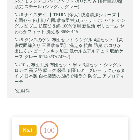
モダンデコ パイプベッド 折りたたみ 耐荷重200kg
頑丈 スチール (シングル, グレー)
ナイスデイ 【 TEIJIN (帝人) 快適清潔シリーズ 】
布団セット(掛け布団/敷布団/枕)3点セット ホワイト シン
グル 防ダニ 抗菌防臭綿 100%使用 新生活 ボリューム や
わらかフィット 洗える 86580115
タンスのゲン 布団セット シングル 4点セット 【高
密度固綿入り 三層敷布団】 洗える 抗菌 防臭 ホコリが
出にくい ピーチスキン加工 低ホルムアルデヒド 収納ケ
ース グレー 61140237(74262)
お布団工房 布団セット 寧々 3点セット シングル
ロング 高反発 腰ラク 軽量 創業150年 グレー ラクかるタ
イプ 日本製 自社製造の固綿で腰ラク 防ダニ アプロディ
ーテ
他104件
100
No.1