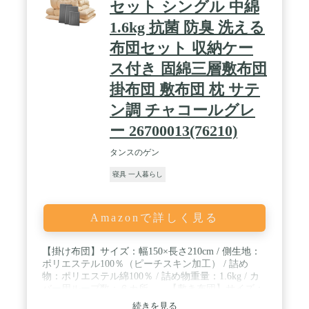
セット シングル 中綿
1.6kg 抗菌 防臭 洗える
布団セット 収納ケー
ス付き 固綿三層敷布団
掛布団 敷布団 枕 サテ
ン調 チャコールグレ
ー 26700013(76210)
タンスのゲン
寝具 一人暮らし
Amazonで詳しく見る
【掛け布団】サイズ：幅150×長さ210cm / 側生地：
ポリエステル100％（ピーチスキン加工） / 詰め
物：ポリエステル綿100％ / 詰め物重量：1.6kg / カ
バー用ループ数：６カ所 【敷き布団】サイズ：
幅100×長さ200cm / 側生地：ポリエステル100％（ピ
続きを見る