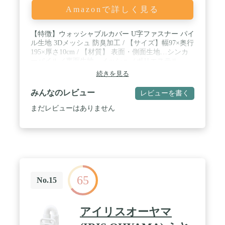
Amazonで詳しく見る
【特徴】ウォッシャブルカバー U字ファスナー パイ
ル生地 3Dメッシュ 防臭加工 / 【サイズ】幅97×奥行
195×厚さ10cm / 【材質】 表面・側面生地…シンカ
ーパイル／裏面生地…メッシュ（ポリエステル
100%） ／詰め物…高反発ウレタンフォーム（密度
続きを見る
25D:25㎏/m3、190N） / 【仕様】重量…約8.47㎏
【保証】1年間保証 / 【注意事項】開封後すぐは、
みんなのレビュー
レビューを書く
ウレタン特有のにおいがする場合がございます。人
体に影響はありませんが、気になる場合は風通しの
まだレビューはありません
良い場所で陰干しして頂くことで、通常より早くに
おいが消えます
65
No.15
アイリスオーヤマ