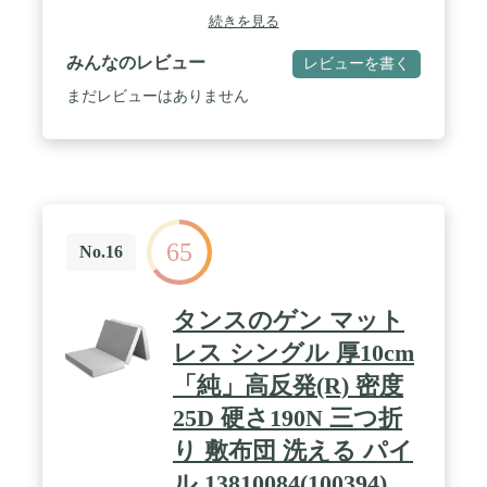
燥】付属のアタッチメントで靴一足を一気に乾燥！
続きを見る
※革・合皮・ビニールの靴は「送風」にしてくださ
い。 / 【自動乾燥モード4種】①あたためモード：
みんなのレビュー
レビューを書く
冷えた布団を短時間であたため。寝る前の使用がお
すすめです。②冬モード:あったか温風仕上げ。布団
まだレビューはありません
を温め、ふんわり仕上げます。③夏モード：さわや
か送風仕上げ。温風でカラッと乾燥。さわやかな風
で熱気を逃します。④ダニモード：約50℃以上の温
風でダニ対策！天日干しができない時期でも布団を
清潔に保つことができます。※ダニは50℃以上の高
温で30分以上加熱すると死滅するといわれていま
す。 / 【加熱されすぎない3種の安全装置】①温度
65
センサー：温度を測定してデータを提供する機能。
No.16
②サーモスタット：設定温度より高くなりすぎると
電源をカットする機能。③温度ヒューズ：発熱を感
知して保護する機能
タンスのゲン マット
レス シングル 厚10cm
「純」高反発(R) 密度
25D 硬さ190N 三つ折
り 敷布団 洗える パイ
ル 13810084(100394)