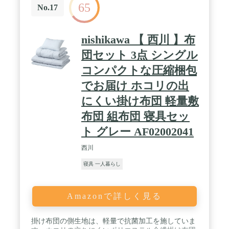
65
る場合があります。 ※当商品は圧縮梱包を採用して
No.17
います。開封時の膨張によりカバーのファスナーが
破損することを防ぐため、あらかじめ10cmほどファ
スナーを開けています。開封後はお手数ですがファ
nishikawa 【 西川 】布
スナーを閉めてご使用ください。 ※布団乾燥機・電
気毛布など、高温になるもののそばでのご使用はお
団セット 3点 シングル
控えください。変形のおそれがあります。 ※2023年
コンパクトな圧縮梱包
4月25日よりプロファイルタイプの販売を開始しま
した。
でお届け ホコリの出
にくい掛け布団 軽量敷
布団 組布団 寝具セッ
ト グレー AF02002041
西川
寝具 一人暮らし
Amazonで詳しく見る
掛け布団の側生地は、軽量で抗菌加工を施していま