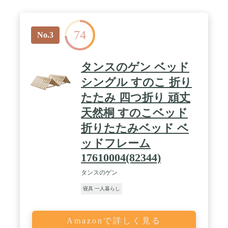
み立てを推奨しております。※こちらの商品は、
2021年7月26日より、配送コストを抑えよりお求め
やすい価格でご提供するため、一部組立品から組立
74
品に仕様変更しました。 / 【スタッフのおすすめポ
No.3
イント！】・すのこぎっしり31枚 ・湿気に強い天然
桐 ・布団に埋もれず持ちやすい 15cmグリップ ・ら
くらくワンタッチ折りたたみ ・お子様にも安心の低
タンスのゲン ベッド
ホルムアルデヒド仕様 ・安心の耐荷重約300kg ・安
全ストッパー付き ・傷がつきにくいPUキャスター
シングル すのこ 折り
たたみ 四つ折り 頑丈
天然桐 すのこベッド
折りたたみベッド ベ
ッドフレーム
17610004(82344)
タンスのゲン
寝具 一人暮らし
Amazonで詳しく見る