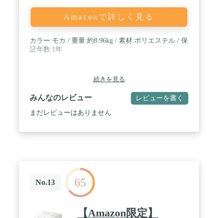
いところに干してから防虫剤を入れてください。
※汚れがひどい場合は、お近くのクリーニング店に
Amazonで詳しく見る
ご相談ください。 / 【スタッフのおすすめポイン
ト！】・届いてすぐ使える寝具7点セット ・敷布団
がリニューアル！長さ200cmになったから ボリュー
カラー:モカ / 重量:約8.96kg / 素材:ポリエステル / 保
ムUP！ベッドにぴったりで使い勝手抜群！・掛・
証年数:1年
敷・枕に抗菌防臭生地を採用 ・抗菌、防臭効果に加
え防カビ効果も！ ・高密度固綿入り！底つき感を軽
減する三層敷布団 ・中綿たっぷり1.6kgのふっくら
続きを見る
ボリューム ・洗える掛布団&枕 ・ほこりの出にく
い中空ポリエステル綿を使用 ・生地には全て肌触り
みんなのレビュー
レビューを書く
なめらかピーチスキン加工 ・低ホルムアルデヒド
・ISO9001認可工場で生産された安心の品質 ・収納
まだレビューはありません
ケース付き / 【梱包サイズ】シングル:38x38x58cm
65
No.13
【Amazon限定】