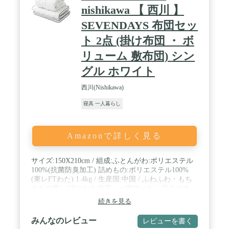
nishikawa 【 西川 】
SEVENDAYS 布団セッ
ト 2点 (掛け布団 ・ ボ
リューム 敷布団) シン
グル ホワイト
西川(Nishikawa)
寝具 一人暮らし
Amazonで詳しく見る
サイズ:150X210cm / 組成:ふとんがわ:ポリエステル
100%(抗菌防臭加工) 詰めもの:ポリエステル100%
(東レFTわた) 1.4kg / 生産国:中国 / ふわふわ・もち
もちの東レFTわたを使用。一度使ったら病みつき、
東京西川のこだわり掛け布団です。繊維の中に空気
続きを見る
を含む特殊構造で、たっぷり空気を含んで軽いのに
あったか。 / サイズ:100X210cm / 組成:側地:ポリエ
みんなのレビュー
レビューを書く
ステル100%(抗菌防臭) 詰めもの:上下層)ポリエステ