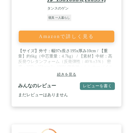
タンスのゲン
寝具 一人暮らし
Amazonで詳しく見る
【サイズ】外寸：幅97x長さ195x厚み10cm / 【重
量】約6kg（中芯重量：4.7kg） / 【素材】中材：高
反発ウレタンフォーム（反発弾性：40％±3％） 密
度：25D＜25kg/m3＞190N 側生地：シンカーパイル
/ 【梱包サイズ】幅39×奥行39×高さ54cm【中国製】
続きを見る
/ ※マットレスは約1~2日で復元します。気温や温度
により3~14日かかる場合もあります。 ※圧縮梱包
みんなのレビュー
レビューを書く
のマットレスについて、ウレタンフォームの感温性
（反発弾性フォームは温度が高くなると柔らかくな
まだレビューはありません
り、低くなると硬さが高くなる性質）により冬場、
寒いところで復元させると、復元に時間がかかりま
す。又、部分的に復元するタイミングが異なる場合
がございます。室温が18度以上の部屋に半日くらい
おくと、回復がしやすくなります。 ※開封時の臭い
は新品のウレタン特有のもので無害です。 ※生産過
程でウレタンフォームの重量に若干の個体差が生じ