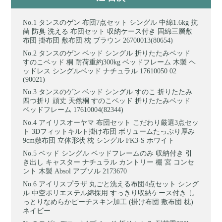
タンスのゲン 布団7点セット シングル 中綿1.6kg 抗
菌 防臭 洗える 布団セット 収納ケース付き 固綿三層敷
布団 掛布団 敷布団 枕 ブラウン 26700013(80654)
タンスのゲン ベッド シングル 折りたたみベッド
すのこベッド 桐 耐荷重約300kg ベッドフレーム 木製 ヘ
ッドレス シングルベッド ナチュラル 17610050 02
(90021)
タンスのゲン ベッド シングル すのこ 折りたたみ
四つ折り 頑丈 天然桐 すのこベッド 折りたたみベッド
ベッドフレーム 17610004(82344)
アイリスオーヤマ 布団セット こだわり厳選3点セッ
ト 3Dフィットキルト掛け布団 ボリュームたっぷり厚み
9cm敷布団 立体形状 枕 シングル FK3-S ホワイト
ベッド シングル ベッドフレームのみ 収納付き 引
き出し キャスター ナチュラル カントリー 棚 宮 コンセ
ント 木製 Absol アブソル 2173670
アイリスプラザ 丸ごと洗える布団4点セット シング
ル 中空ポリエステル綿採用 すっきり収納ケース付き し
っとりなめらかピーチスキン加工 (掛け布団 敷布団 枕)
ネイビー