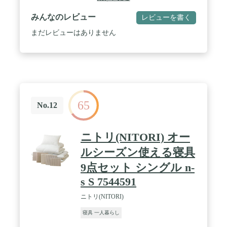
ーチスキン加工） / 巻き綿：ポリエステル100％ / 固
綿：ポリエステル100% / 詰め物重量：約3.0kg /
みんなのレビュー
レビューを書く
【枕】サイズ：幅63×奥行43cm / 側生地：ポリエス
テル100％（ピーチスキン加工） / 詰め物：ポリエ
まだレビューはありません
ステル綿100％ / 詰め物重量：0.5kg 【カバー各
種】素材：ポリエステル100％（ピーチスキン加
工） 【収納ケース】サイズ：幅100×奥行67×高さ
35 / 素材：ポリエステル不織布・PVC / 【カラー】
カバー：サテン調チャコールグレー（ふとん本体は
ベージュです） 【生産国】中国(日本で企画し中
国で製造) 【掛け布団・まくら・カバー洗濯OK】
65
※カバーはネット着用の上、洗濯機で洗えます。
No.12
※掛布団・まくらも洗濯機の容量によりますが、ネ
ット着用の上、手洗いモードでの洗濯が可能です。
容量が足りない場合には、浴槽でのもみ洗いも可能
ニトリ(NITORI) オー
です。 / ◆商品が届きましたら、一度天日干しをお
願い致します◆ こちらのお布団セットは、コンパク
ルシーズン使える寝具
トな梱包でお届け致します。使用前に一度風通しの
9点セット シングル n-
良いところで干して頂きますと、より早くふんわり
としたお布団に仕上がります。（カッターナイフで
s S 7544591
の開梱には十分ご注意ください。）※風通しの良い
日に天日干しして下さい。 ※干す場合は、白いカ
ニトリ(NITORI)
バーで覆ってください。 ※干す時間帯は、午前10
時～午後3時位の約2～3時間が最適です。できるだ
寝具 一人暮らし
け裏表を返してください。 ※収納時は湿気の少な