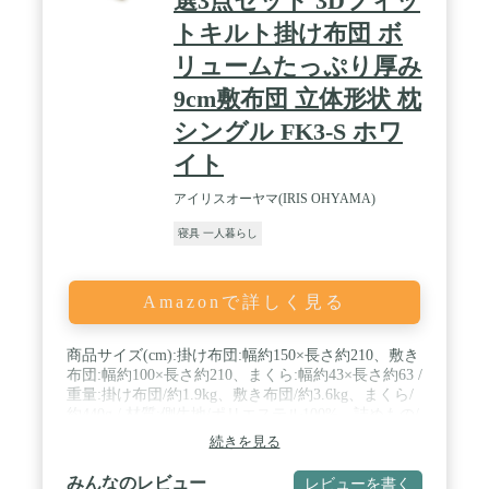
選3点セット 3Dフィッ
トキルト掛け布団 ボ
リュームたっぷり厚み
9cm敷布団 立体形状 枕
シングル FK3-S ホワ
イト
アイリスオーヤマ(IRIS OHYAMA)
寝具 一人暮らし
Amazonで詳しく見る
商品サイズ(cm):掛け布団:幅約150×長さ約210、敷き
布団:幅約100×長さ約210、まくら:幅約43×長さ約63 /
重量:掛け布団/約1.9kg、敷き布団/約3.6kg、まくら/
約440g / 材質:側生地/ポリエステル100%、詰めもの/
ポリエステル100% / 目付け:約82g/平方メートル / お
続きを見る
手入れ方法【敷き布団】・手洗い不可。・塩素系漂
白剤による漂白はできません。・アイロンがけはで
みんなのレビュー
レビューを書く