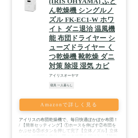
(IRIS OHYAMA) ふと
ん乾燥機 シングルノ
ズル FK-EC1-W ホワ
イト ダニ退治 温風機
能 布団ドライヤー シ
ューズドライヤー く
つ乾燥機 靴乾燥 ダニ
対策 除湿 湿気 カビ
アイリスオーヤマ
寝具 一人暮らし
Amazonで詳しく見る
アイリスの布団乾燥機で、毎日快適ぽかぽか布団！
/ 【簡単セッティング】①ホースを伸ばす②布団を
かぶせる③ボタンを押して完了【立体ノズル】立体
ノズルで空間を作り、隅々まで風を届ける / 【靴乾