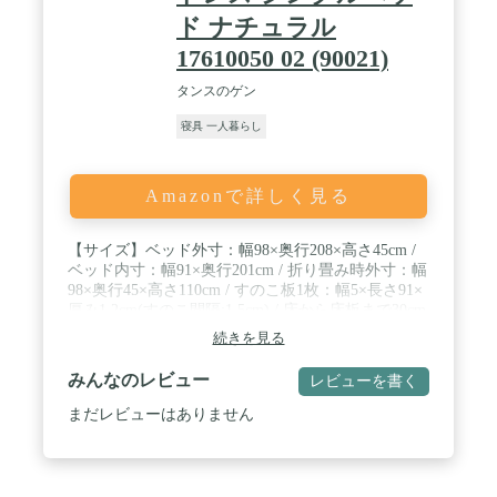
ださい。 ※収納時は湿気の少ないところに干して
ド ナチュラル
から防虫剤を入れてください。 ※汚れがひどい場
17610050 02 (90021)
合は、お近くのクリーニング店にご相談ください。
/ ◆おすすめポイント◆ ・届いてすぐ使える寝具7
タンスのゲン
点セット・敷布団がリニューアル！長さ200cmにな
ったから ボリュームUP！ベッドにぴったりで使い
寝具 一人暮らし
勝手抜群！ ・掛・敷・枕に抗菌防臭生地を採用 ・
抗菌、防臭効果に加え防カビ効果も！ ・高密度固綿
入り！底つき感を軽減する三層敷布団 ・中綿たっぷ
り1.6kgのふっくらボリューム ・洗える掛布団&枕
Amazonで詳しく見る
・ほこりの出にくい中空ポリエステル綿を使用 ・生
地には全て肌触りなめらかピーチスキン加工 ・低ホ
【サイズ】ベッド外寸：幅98×奥行208×高さ45cm /
ルムアルデヒド ・ISO9001認可工場で生産された安
ベッド内寸：幅91×奥行201cm / 折り畳み時外寸：幅
心の品質 ・収納ケース付き
98×奥行45×高さ110cm / すのこ板1枚：幅5×長さ91×
厚み1.2cm(すのこ間隔:1.5cm) / 床から床板まで30cm
床板下から床まで25cm / 【重量】約21kg【耐荷重】
続きを見る
静止耐荷重約300kg / 【素材】床板：桐無垢材（ナ
チュラル：無塗装） / フレーム：鉄（エコ粉体塗装
みんなのレビュー
レビューを書く
仕上げ） / 【梱包サイズ】28×34×97cm【生産国】中
国(ISO9001認定工場で生産) / 【組立品（目安：1時
まだレビューはありません
間～1時間半）】【中国製】 ※組み立てに必要な六
角レンチは付属しておりますが、電動ドライバー等
をご使用いただくとより早く組み立てができます。
※当商品は重量がございますので、2人以上での組