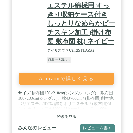
エステル綿採用 すっ
きり収納ケース付き
しっとりなめらかピー
チスキン加工 (掛け布
団 敷布団 枕) ネイビー
アイリスプラザ(IRIS PLAZA)
寝具 一人暮らし
Amazonで詳しく見る
サイズ:掛布団150×210cm(シングルロング)、敷布団
100×200cm(シングル)、枕43×63cm / (掛布団)側生地:
ポリエステル100% 詰物:ポリエステル / (敷布団)側
生地:ポリエステル100% 詰物:ポリエステル100% /
(枕)側生地:ポリエステル100% 詰物:ポリエステル
続きを見る
100%、(収納袋)不織布 / ※配送時は圧縮梱包でコン
パクトな状態でお届け。開封後、陰干し後のご利用
みんなのレビュー
レビューを書く
をおすすめします。 / 重量:6.25 kg