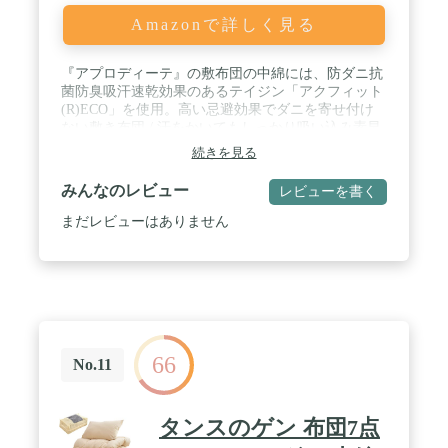
Amazonで詳しく見る
『アプロディーテ』の敷布団の中綿には、防ダニ抗
菌防臭吸汗速乾効果のあるテイジン「アクフィット
(R)ECO」を使用。高い忌避効果でダニを寄せ付け
ない敷き布団 / 汗をかいてもしっかり吸い込み素早
く乾くので、カビが生えにくい敷布団 / そと(生地)
続きを見る
側生地にはピーチスキン加工を施しており、桃のよ
うな柔らかくきめ細やかな肌触り（ポリエステル
みんなのレビュー
レビューを書く
100％） / お布団工房の寧々軽量敷き布団は軽いの
で取扱が楽々！収納にも便利なので来客用に人気 /
まだレビューはありません
熟練の布団職人たちによる安心の日本製敷き布団 /
コンパクトな圧縮梱包でお届け！受け取りや使用す
る部屋までの持ち運びがラクに行えます。 開梱した
直後からおやすみいただけます。 復元まで数日かか
る場合がございます、天日干しや布団乾燥機で温か
い空気を送り込んでいただくと膨らみが早まりま
す。 商品到着後は早めの開梱をお願いいたします。
66
No.11
タンスのゲン 布団7点