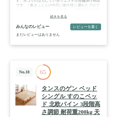
す。ホコリの立ちにくいポリエステル合繊掛け布団
です。 / 敷きふとんの中芯に耐久性に優れたプロフ
ァイルウレタンフォームを使用。、体圧分散性が良
く体をしっかりと支える敷きふとんです。軽量の敷
続きを見る
きふとんなので干しやすく、清潔に快適にお使いい
ただけます。 / 敷きふとんは圧縮した状態でお届け
みんなのレビュー
レビューを書く
いたします。詰め物のウレタンは素材の特性上、圧
縮袋から取り出し敷きふとんを広げて数時間で本来
まだレビューはありません
の厚みが戻ります。膨らみが悪い時は、乾燥した暖
かな日に2～3時間お布団を干すと、膨らみが戻りま
す。 / 1つの梱包の中に、2つの圧縮された袋 ①掛け
布団と枕 ②敷きふとんのみ。掛け布団と枕は、保管
用のバッグを同梱しております。
65
No.18
タンスのゲン ベッド
シングル すのこベッ
ド 北欧パイン 3段階高
さ調節 耐荷重200kg 天