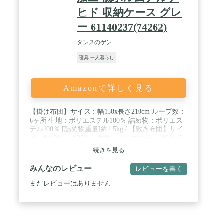
ヒド 収納ケース グレ
ー 61140237(74262)
タンスのゲン
寝具 一人暮らし
Amazonで詳しく見る
【掛け布団】サイズ：幅150x長さ210cm ループ数：
6ヶ所 生地：ポリエステル100％ 詰め物：ポリエス
テル100％ [詰め物重量]約1.5kg / 【敷き布団】サイ
ズ：幅100x長さ200cm 生地：ポリエステル100％ 巻
き綿：ポリエステル100％(1.3kg) 固綿：ポリエステ
続きを見る
ル100％(1.5kg) [詰め物重量]約2.8kg / 【枕】外寸：
幅43x長さ63cm 詰め物重量:約0.5kg 生地：ポリエス
みんなのレビュー
レビューを書く
テル100％ 詰め物：ポリエステル100％【収納ケー
ス】外寸：幅100×奥行65×高さ35cm 材質：ポリエス
まだレビューはありません
テル不織布・PVC / 【備考】生産国：中国製(日本で
企画し中国で製造したものです)【洗濯可】 ※サイ
ズ表記は生地寸であり、仕上がり寸ではございませ
ん。予めご了承ください。 ※こちらの布団セット