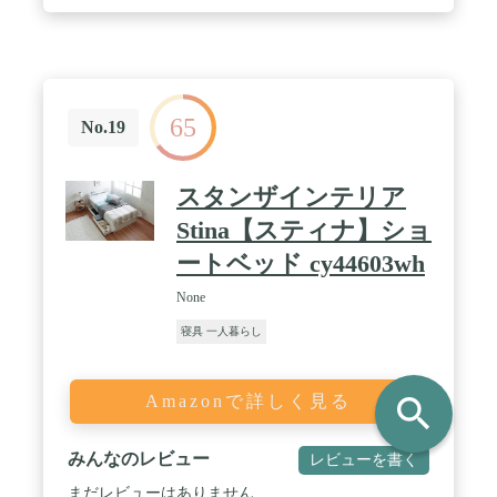
ようにご注意ください。 ※商品の寸法はロット・測
り方によって、ご使用に差し支えのない程度の多少
の誤差が生じる場合がございます。予めご了承下さ
い。 ※すのこに黒っぽい斑点が多少ありますが、小
さな節やマツヤニによる染みなどの場合がございま
す。使用上問題はございませんので、予めご了承く
65
ださい。 ※すのこに青っぽい染みのようなものがあ
No.19
る場合がございますが、松系統に良く見られるもの
であり、カビではございません。人体・強度に影響
はございませんので、予めご了承ください。 / ※天
スタンザインテリア
然木特有の臭いがある場合がございます。臭いが気
になる場合は、開封時・組立時に換気を行なってく
Stina【スティナ】ショ
ださい。 ※天然木を使用しておりますので、木目や
ートベッド cy44603wh
色目により多少の色ムラがある場合がございます。
予めご了承ください。 ※強度を維持する為にすのこ
None
に反り加工を施しております。湿度の関係でそりが
強くなる場合がございますが、使用上問題はござい
寝具 一人暮らし
ませんので、予めご了承ください。 ※2020年3月26
日より商品サイズを一部変更しました。追加でご購
入される場合には予めご了承ください。※2022年7
Amazonで詳しく見る
search
月7日にブラウン、21日にホワイトウォッシュ、22
日にナチュラルのすのこ本数が16本→14本に仕様変
更となりました。耐荷重は変わりませんので安心し
みんなのレビュー
レビューを書く
てご使用ください。
まだレビューはありません