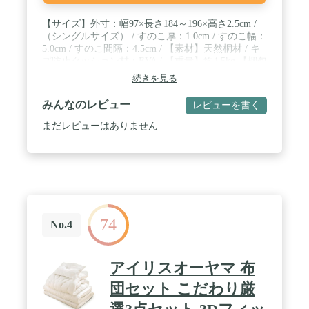
【サイズ】外寸：幅97×長さ184～196×高さ2.5cm /
（シングルサイズ） / すのこ厚：1.0cm / すのこ幅：
5.0cm / すのこ間隔：4.5cm / 【素材】天然桐材 / キ
ズ防止クッション材：EVA / 【重量】約4.5kg 【梱包
サイズ】12×49×99cm / 【生産国】中国(ISO9001認定
続きを見る
工場で生産)【完成品】 / ※敷いたまま無理に引きず
ると床に傷がつく恐れがありますので、ご注意くだ
みんなのレビュー
レビューを書く
さい。※すのこの上に立つ場合はさん木の上に足を
かけるなど強度の弱い部分に体重がかからないよう
まだレビューはありません
にご注意ください。 ※飛び跳ねたり、一点に荷重を
かけたりすると割れる恐れがあります。 ※固綿入り
の厚手の敷布団や、マットレスでの使用を奨励して
います。 ※1カ所に力が加わるようなご使用で破損
した場合、取扱い説明書の注意をお守り頂いていな
い場合などは、返品・交換の対象外となりますの
で、予めご了承ください。 ※2022年12月8日にすの
74
この厚み、サイズの仕様を一部変更しました。 /
No.4
【スタッフのおすすめポイント！】 ・長さは184～
196cmまで調節可能 ・国内の第3者機関にて、性能
試験を実施 ・布団を湿気・結露から守るすのこマッ
アイリスオーヤマ 布
ト ・お子様にも安心の低ホルムアルデヒド仕様 ・
四つ折りにして布団干しも楽に！ ・折りたたみ固定
団セット こだわり厳
は簡単マジックテープ式 ・キズ防止クッション付き