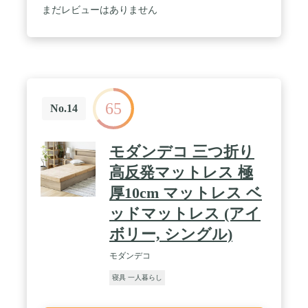
ル100%(各0.75kg) 中芯:プロファイルウレタン(4cm)
まだレビューはありません
/ 生産国:中国 / 中芯にはプロファイルウレタンを使
用し、身体をしっかり支えます。ウレタンの上下に
はふんわり柔らかなわたを使用し、やさしい寝心地
です
65
No.14
モダンデコ 三つ折り
高反発マットレス 極
厚10cm マットレス ベ
ッドマットレス (アイ
ボリー, シングル)
モダンデコ
寝具 一人暮らし