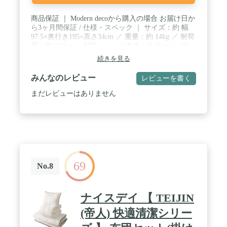
商品保証 ｜ Modern decoから購入の場合 お届け日か
ら3ヶ月間保証 / 仕様・スペック ｜ サイズ：約 幅
97.5×奥行き195×高さ34cm ／ 重量：約 14kg ／ 耐荷
重：約 200kg ／ 材質：ベッド本体…スチール（粉
体塗装） 傷防止キャップ…PP
続きを見る
みんなのレビュー
レビューを書く
まだレビューはありません
69
No.8
ナイスデイ 【 TEIJIN
(帝人) 快適清潔シリー