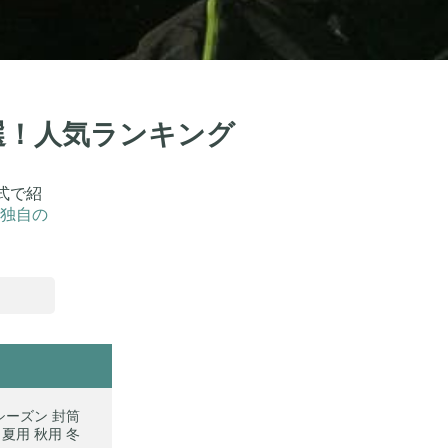
0選！人気ランキング
式で紹
独自の
シーズン 封筒
 夏用 秋用 冬