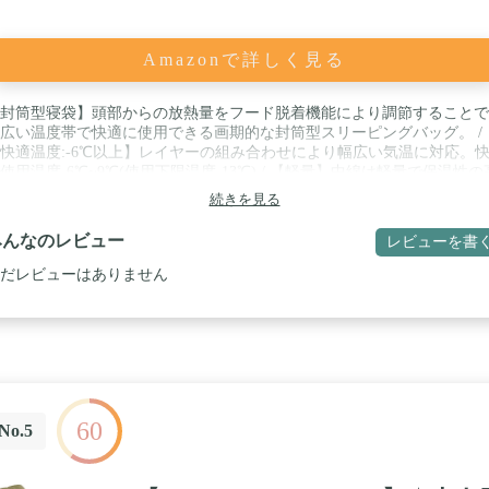
Amazonで詳しく見る
封筒型寝袋】頭部からの放熱量をフード脱着機能により調節することで
広い温度帯で快適に使用できる画期的な封筒型スリーピングバッグ。 /
快適温度:-6℃以上】レイヤーの組み合わせにより幅広い気温に対応。
使用温度-6℃~9℃(使用下限温度-13℃) / 【軽量】中綿は軽量で保温性の
ダウン(ゴールド)とポリエステル綿(ブラウン)を使用。 / 【フードは枕
続きを見る
】フード部分は脱着可能。取り外したフードは枕になります。 / 【付属
】収納ケース
みんなのレビュー
レビューを書
だレビューはありません
60
No.5