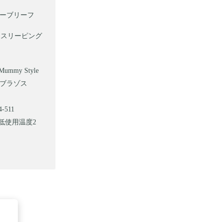
オリーブリーフ
マミースリーピング
mmy Style
g】ブラゾス
511
最低使用温度2