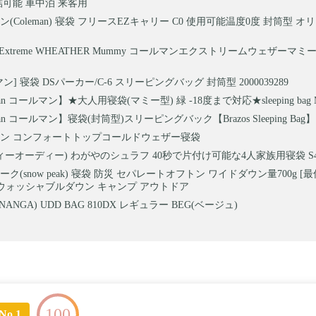
結可能 車中泊 来客用
(Coleman) 寝袋 フリースEZキャリー C0 使用可能温度0度 封筒型 
an Extreme WHEATHER Mummy コールマンエクストリームウェザー
ン] 寝袋 DSパーカー/C-6 スリーピングバッグ 封筒型 2000039289
an コールマン】★大人用寝袋(マミー型) 緑 -18度まで対応★sleeping bag Mu
man コールマン】寝袋(封筒型)スリーピングバック【Brazos Sleeping Ba
ン コンフォートトップコールドウェザー寝袋
ディーオーディー) わがやのシュラフ 40秒で片付け可能な4人家族用寝袋 S4-
ク(snow peak) 寝袋 防災 セパレートオフトン ワイドダウン量700g [
103 ウォッシャブルダウン キャンプ アウトドア
ANGA) UDD BAG 810DX レギュラー BEG(ベージュ)
100
No.1