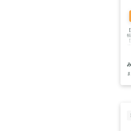
【
幅
【
適
い
に
品
ま