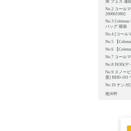
用 フェス 連
コールマン
2000033802
Colem
バッグ 寝袋
[コールマ
【Colem
【Cole
コールマ
DOD(
スノーピー
度] BDD-
ナンガ(N
他30件