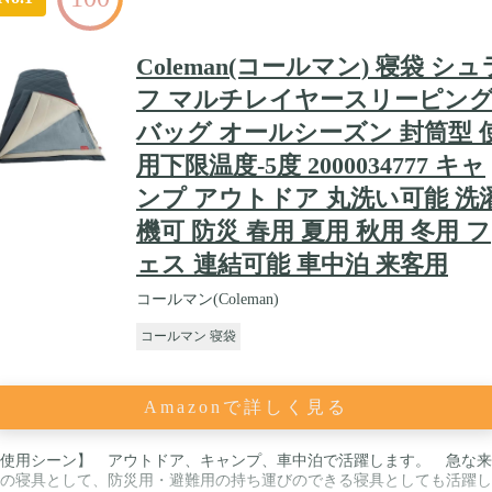
Coleman(コールマン) 寝袋 シュ
フ マルチレイヤースリーピン
バッグ オールシーズン 封筒型 
用下限温度-5度 2000034777 キャ
ンプ アウトドア 丸洗い可能 洗
機可 防災 春用 夏用 秋用 冬用 フ
ェス 連結可能 車中泊 来客用
コールマン(Coleman)
コールマン 寝袋
Amazonで詳しく見る
使用シーン】 アウトドア、キャンプ、車中泊で活躍します。 急な来
の寝具として、防災用・避難用の持ち運びのできる寝具としても活躍し