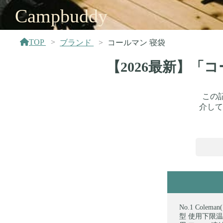
Campbuddy
TOP
ブランド
コールマン 寝袋
【2026最新】「
この
介して
Cole
型 使用下限温度