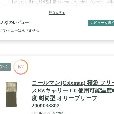
。 / 【ゆったり眠れる封筒型】幅90㎝のゆったりサイズなので、自宅
団のような抜群の寝心地を提供します。テント内だけでなく車中泊や自
、防災等でも使用可能です。持ち運びに便利なキャリーケース付きです
続きを見る
 【ウォッシャブル】洗濯機で丸洗いが可能なので、手軽に清潔を保てま
。※洗濯時はレイヤーごと個別にお洗濯ください。 / 【4シーズン対応
みんなのレビュー
レビューを書
ウトレイヤー、ミッドレイヤー、フリースの3層構造になっており、3
イヤーを組み合わせてもそれぞれ分割しても使える4シーズン対応モデ
だレビューはありません
なっています。 / 【快適温度】アウトレイヤー+ミッドレイヤー+フリ
5℃、アウトレイヤー+フリース 5℃、ミッドレイヤー+フリース 12℃ / 【
して使える】アウトレイヤー(紺色)のファスナーを合わせることで簡単
結が可能です。連結させると横幅が約180cmになり、広々としながらお
まと離れず一緒に快適に寝ることができます。
67
No.2
コールマン(Coleman) 寝袋 フリ
スEZキャリー C0 使用可能温度
度 封筒型 オリーブリーフ
2000033802
コールマン(Coleman)