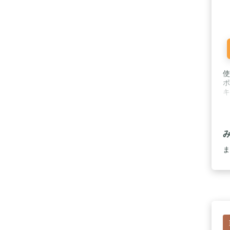
使
ポ
キ
ま