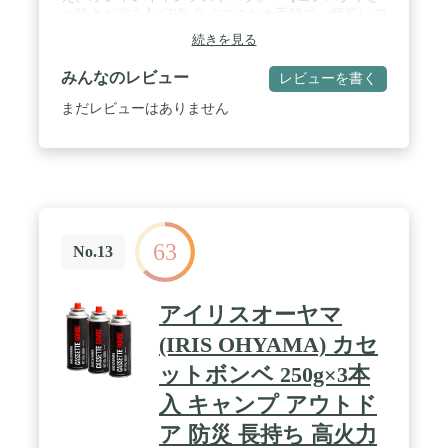
と軽さが強み】CB缶タイプのため手軽で、幅広いア
クティビティでの活用が可能。また、幅広いアクテ
続きを見る
ィビティでの活用が可能。 / 【必要な機能とデザイ
ン】便利なモノで飽和している現代だからこそ本当
みんなのレビュー
レビューを書く
に必要なものだけを丁寧に磨き上げる。そんな無駄
のないスタイルこそが、新しいセンスへ導いてくれ
まだレビューはありません
る。 / 【メーカー型番】FW-MS01［使用時寸法］
(幅)109×(奥行)109×(高)122mm［収納時寸法］
(幅)71×(奥行)57×(高)120mm[生産国]日本【付属品】
持ち運びに便利なEVA ケース / 【仕様】［最大発熱
量］2.3Kw(2,000kcal/h)［本体重量］約186g［連続燃
焼時間］約120 分(カセットガス FORE WINDS ノル
マル使用時)［使用できる鍋の大きさ］目安として
63
18cmまで(鍋底が16cm以下)［点火方式］2アクショ
No.13
ン圧電点火方式 【使用ガス】カセットガス FORE
WINDS ノルマル、イワタニカセットガス、イワタ
ニカセットガス パワーゴールド、イワタニカセット
アイリスオーヤマ
ガス ジュニア (カセットガスとノルマルガス両方使
えます)【注意】 気温20-25℃のとき、強火連続燃焼
(IRIS OHYAMA) カセ
にてカセットガス1本を使い切るまでの実測値。 当
ットボンベ 250g×3本
商品をテント内、車内では絶対に使用しないでくだ
さい。【カセットガス別売】
入 キャンプ アウトド
ア 防災 長持ち 高火力