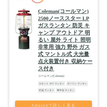
Coleman(コールマン)
2500ノーススター LP
ガスランタン 防災 キ
ャンプ アウトドア 明
るい 屋外 ライト 照明
非常用 強力 野外 ガス
式 マントル式 大光量
点火装置付き 収納ケー
ス付き
コールマン(Coleman)
カセット ガス ランタン
ガソリン ランタン
灯油 ランタン
車中泊 ランタン
Amazonで詳しく見る