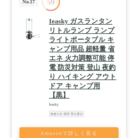
59
No.17
Ieasky ガスランタン
リトルランプ ランプ
ライトポータブル キ
ャンプ用品 超軽量 省
エネ 火力調整可能 停
電 防災対策 登山 夜釣
り ハイキング アウト
ドア キャンプ用
【黒】
Ieasky
カセット ガス ランタン
Amazonで詳しく見る