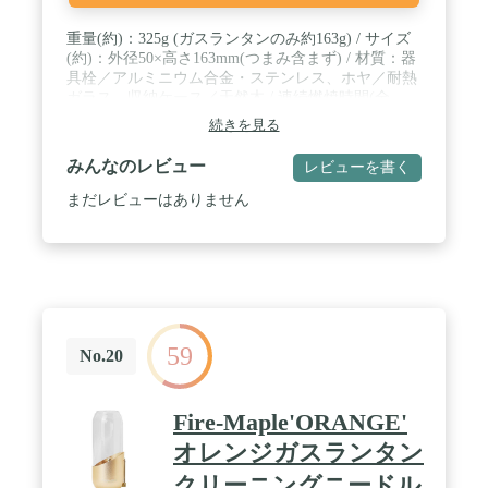
重量(約)：325g (ガスランタンのみ約163g) / サイズ
(約)：外径50×高さ163mm(つまみ含まず) / 材質：器
具栓／アルミニウム合金・ステンレス、ホヤ／耐熱
ガラス、収納ケース／天然木 / 連続燃焼時間(全
開)：500Gアウトドア缶(OD缶)を使用した場合約30
続きを見る
時間 ※但し、使用状況(天候、気温等)により異なり
ます。 / 特徴：①ガスを燃料として、マントルを使
みんなのレビュー
レビューを書く
用しないキャンドルタイプのランタンです。 ②キャ
ンドルのように揺らめく優しい光が、よい雰囲気を
まだレビューはありません
作り出してくれます。 ③器具栓ツマミを回すだけ、
光をこまめに調節できるのが便利です。
59
No.20
Fire-Maple'ORANGE'
オレンジガスランタン
クリーニングニードル