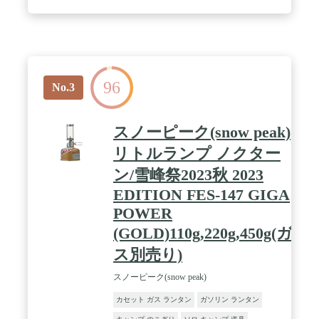
初心者の方にもおすすめです。 / 【シンプルな操作
性】つまみを左右に動かすだけで炎の調節が可能で
す。 / 【長時間使用可能】 燃焼効率が高く、約28～
38時間使用可能です（230gLPガス缶使用）。 / 【サ
イズ】本体サイズ：約φ7.3×6×18.3（h）cm 重量：約
210g / 【仕様】付属品：プラスチックケース 使用
96
グローブ：Model 205602 / 【アフターサービス】
No.3
一部パーツのご用意もございますので詳しくはコー
ルマンHPのパーツリストをご確認ください。 /
※LPガスは別売りです。
スノーピーク(snow peak)
リトルランプ ノクター
ン/雪峰祭2023秋 2023
EDITION FES-147 GIGA
POWER
(GOLD)110g,220g,450g(ガ
ス別売り)
スノーピーク(snow peak)
カセット ガス ランタン
ガソリン ランタン