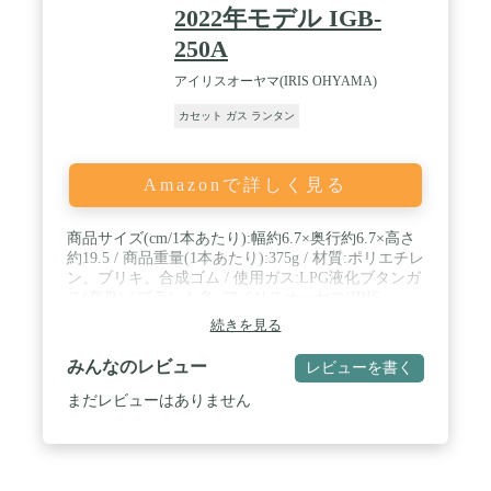
2022年モデル IGB-
250A
アイリスオーヤマ(IRIS OHYAMA)
カセット ガス ランタン
Amazonで詳しく見る
商品サイズ(cm/1本あたり):幅約6.7×奥行約6.7×高さ
約19.5 / 商品重量(1本あたり):375g / 材質:ポリエチレ
ン、ブリキ、合成ゴム / 使用ガス:LPG液化ブタンガ
ス(有臭) / ブラント名: アイリスオーヤマ(IRIS
OHYAMA)
続きを見る
みんなのレビュー
レビューを書く
まだレビューはありません