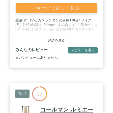
Amazonで詳しく見る
重量(約):155g(ガスランタンのみ約110g) / サイズ
(約):外径46×高さ156mm(つまみ含まず) / 収納サイズ
(約):外径62×高さ168mm / 連続燃焼時間(全開):キャ
プテンスタッグ レギュラーガスカートリッジ
CS−250を使用した場合約32時間※但し、使用状況
続きを見る
(天候、気温等)により異なります。 / 材質:器具栓:ア
ルミニウム合金・真鍮、ホヤ:耐熱ガラス、収納ケー
みんなのレビュー
レビューを書く
ス:ポリエチレン / 使用ガス容器(別売):『キャプテン
スタッグ』レギュラーガスカートリッジCS−500、レ
まだレビューはありません
ギュラーガスカートリッジCS−250、パワーガスカー
トリッジPX−500、パワーガスカートリッジPX−250 /
原産国:韓国
97
No.2
コールマン ルミエー