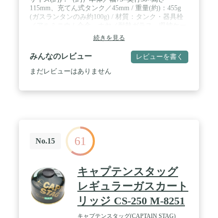
115mm、充てん式タンク／45mm / 重量(約)：455g
(ガスランタンのみ約100g) / 材質：タンク・器具栓
／アルミニウム合金、ホヤ／耐熱ガラス、収納ケー
ス／天然木 / 連続燃焼時間：充てん式専用タンクで
続きを見る
１〜２時間 （タンク充てん状況や火力により変動し
ます） / 特徴：①ガスを燃料として、マントルを使
みんなのレビュー
レビューを書く
用しないキャンドルタイプのランタンです。 ②キャ
ンドルのように揺らめく優しい光が、キャンプサイ
まだレビューはありません
トによい雰囲気を作り出してくれます。 ③充てん式
専用タンクもしくはOD缶どちらにも取り付けでき
ます。 / ガス消費量：7g/h / 適用：OD缶 / 付属品：
木製ケース、取扱説明書 / 注意事項：屋外専用器具
になります。
61
No.15
キャプテンスタッグ
レギュラーガスカート
リッジ CS-250 M-8251
キャプテンスタッグ(CAPTAIN STAG)