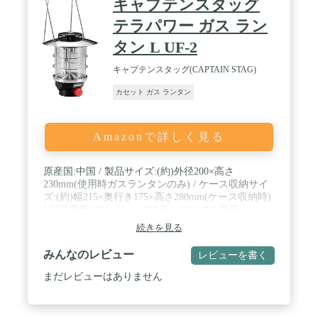
キャプテンスタッグ
テラパワー ガス ラン
タン L UF-2
キャプテンスタッグ(CAPTAIN STAG)
カセット ガス ランタン
Amazonで詳しく見る
原産国:中国 / 製品サイズ:(約)外径200×高さ
230mm(使用時ガスランタンのみ) / ケース収納サイ
ズ:(約)幅215×奥行き175×高さ280mm(ケース収納時)
/ 製品重量:(約)1.5kg / ガスランタンのみ重量:
(約)1.1kg / 点火方式:圧電点火方式 / 発光方式:マント
続きを見る
ル発光式 / 照度(明るさ):(約)1400ルクス(白熱電球
280W相当)(点火から3分後の最高照度)、1150ルクス
みんなのレビュー
レビューを書く
(白熱電球230W相当)(点火から30分後の平均照度) /
ガス消費量:(約)100g/h / 燃焼時間:(約)2時間40分-3時
まだレビューはありません
間(CS-250使用時) / 専用容器(ガスカートリッジ)別
売:キャプテンスタッグ レギュラーガスカートリッ
ジCS-500、CS-250、CS-150、キャプテンスタッグ