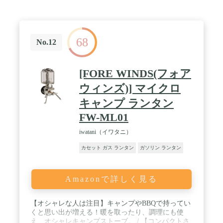
パワーガスカートリッジPX-500、PX-250 / レンタル
等による貸出、オークション等にとる転売や中古販
売、及び譲渡によって発生した故障・破損・劣化・
損害・事故などにつきましては、一切責任を負いか
68
ねますので予めご了承ください
No.12
[FORE WINDS(フォア
ウィンズ)] マイクロ
キャンプ ランタン
FW-ML01
iwatani（イワタニ）
カセット ガス ランタン
ガソリン ランタン
Amazonで詳しく見る
【オシャレな人は注目】キャンプやBBQで持ってい
くと思い出が増える！暖を取ったり、調理にも使
え、オシャレキャンプストーブ。 / 【コンパクトさ