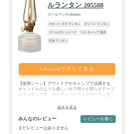
ルランタン 205588
コールマン(Coleman)
カセット ガス ランタン
ガソリン ランタン
ゴールゼロ シェード
ソロ キャンプ 道具
灯油 ランタン
Amazonで詳しく見る
【使用シーン】アウトドアやキャンプで活躍する、
キャンドルのような優しい光で周りを照らすテーブ
ルランタンです。ガーデンパーティーやベランダ・
バルコニーなどの日常使いでも人気です。 / 【優し
い灯り】ガラスグローブに包まれた炎の揺らめき
続きを見る
が、LEDの明かりとは違う優しく癒される雰囲気を
醸し出します。インテリアとしてもお部屋にマッチ
みんなのレビュー
レビューを書く
する秀逸なデザインです。 / 【手軽に使える】LPガ
ス缶をセットしてライターで点火するだけですぐに
まだレビューはありません
使用できます。マントル（発光体）が不要なので、