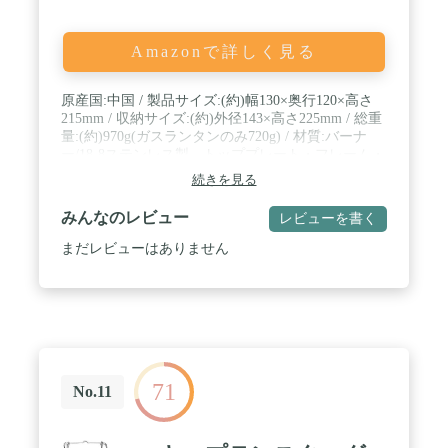
Amazonで詳しく見る
原産国:中国 / 製品サイズ:(約)幅130×奥行120×高さ
215mm / 収納サイズ:(約)外径143×高さ225mm / 総重
量:(約)970g(ガスランタンのみ720g) / 材質:バーナ
ー/18-8ステンレス製、トッププレート・フレーム・
フレームプレート/ステンレス鋼、器具せん/真鍮、
続きを見る
ケース/ポリプロピレン / 点火方式:圧電点火方式 / ガ
ス消費量:(約)120g/h / 照度:(約)800ルクス(測定値
みんなのレビュー
レビューを書く
50cm)白熱電球150W相当(点火から3分後の最高照度)
まだレビューはありません
71
No.11