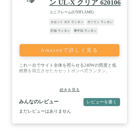
ン UL-X クリア 620106
す。 / 【サイズ】本体サイズ：約φ14.5×26（h）cm
重量：約1.3kg / 【仕様】付属品：ソフトケース 使
ユニフレーム(UNIFLAME)
用グローブ：ModelR000B043J 使用マントル：
95102J / ※LPガスは別売りです。
カセット ガス ランタン
ガソリン ランタン
灯油 ランタン
車中泊 ランタン
Amazonで詳しく見る
これ一台でサイト全体を照らせる240Wの照度と低
燃費を両立させたカセットボンベ式ランタン。
続きを見る
みんなのレビュー
レビューを書く
まだレビューはありません