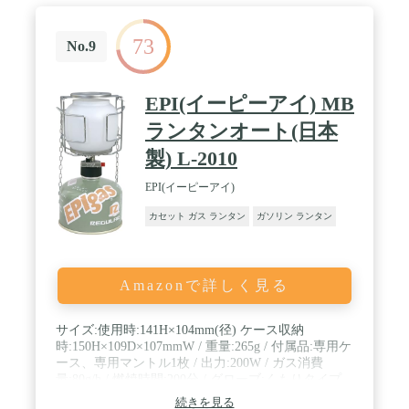
73
No.9
EPI(イーピーアイ) MB
ランタンオート(日本
製) L-2010
EPI(イーピーアイ)
カセット ガス ランタン
ガソリン ランタン
Amazonで詳しく見る
サイズ:使用時:141H×104mm(径) ケース収納
時:150H×109D×107mmW / 重量:265g / 付属品:専用ケ
ース、専用マントル1枚 / 出力:200W / ガス消費
量:80g/h / 燃焼時間:200分 / グローブ:くもりタイプ
(A-6101)付属
続きを見る