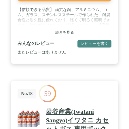
【信頼できる品質】 頑丈な銅、アルミニウム、ゴ
ム、ガラス、ステンレススチールで作られた、耐腐
食性と耐久性に優れており、軽くて明るく照明でき
ます。強化ガラスなので、破損しにくい。 / 【高性
能】耐熱性と耐風性により、開口部を簡単に点灯さ
続きを見る
せることができます。燃料消費量はわずか約6g/時間
です、省エネルギーで経済的です。 / 【調節可能な
みんなのレビュー
レビューを書く
デザイン】回すだけで、簡単に炎の強さと明るさを
調節できます。ブタンガスは非常に強力で安定して
まだレビューはありません
います。 / 【適用場合】キャンプ、ピクニック、ハ
イキング、停電、防災など様々な場面で大活躍で
す！商品に何らかの異常がございましたら、お気軽
にお問い合わせください。ご購入日から30日間の返
金保証や品質保証が付かれております。 / 【警告】
ODタンクのインターフェースを接続するときは、
接続が締められているかどうか、および空気漏れが
59
ないかどうかを確認してください。 空気漏れがある
No.18
場合は、使用を禁止し、販売者に連絡して返品また
は交換してください。
岩谷産業(Iwatani
Sangyo)イワタニ カセ
ットガス 専用ボック