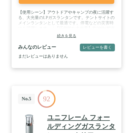
【使用シーン】アウトドアやキャンプの夜に活躍す
る、大光量のLPガスランタンです。テントサイトの
メインランタンとして最適です。停電などの災害時
にも活躍します。 / 【圧倒的な大光量】約200W相当
の大光量でテントサイト全体を明るく照らします。
続きを見る
発光面積の広いチューブ型のマントルを使用してい
るため、広範囲を均一に照らすことができます。 /
みんなのレビュー
レビューを書く
【手軽なLPガス式】燃料は取扱いが簡単なLPガス
を使用。本体にLPガス缶をセットして点火するだけ
まだレビューはありません
の簡単セットアップです。 / 【簡単着火】点火装置
（イグナイター）付きの為、ライターなどで着火す
る必要がなくプッシュボタンで簡単に着火できま
す。暗い場所でも手軽に点灯できるため、初心者の
方でも安心して使えます。 / 【燃焼時間】470gのLP
ガス缶を使用した場合、約4～8時間の燃焼が可能で
す。日没から消灯時間までメインランタンとして十
92
分に使用することができます。 / 【安全に持ち運び
No.5
可能】ベイルハンドル（吊り下げハンドル）付きの
為使用中でも安全に持ち運びができます。ランタン
スタンドを併用する場合はベイルハンドルで吊り下
ユニフレーム フォー
げて使用します。 / 【マントル】発光面積の広いチ
ューブ型のマントルを使用（95102J）。上下にワイ
ルディングガスランタ
ヤークリップが付いているので取り付けも簡単で