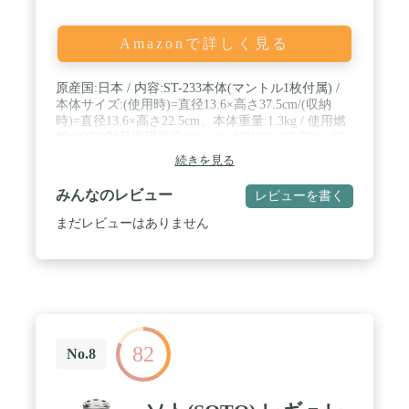
Amazonで詳しく見る
原産国:日本 / 内容:ST-233本体(マントル1枚付属) /
本体サイズ:(使用時)=直径13.6×高さ37.5cm/(収納
時)=直径13.6×高さ22.5cm、本体重量:1.3kg / 使用燃
料:SOTO製品専用容器(ボンベ) [CB缶] (ST-760、ST-
700) / 照度:660ルクス(ST-760使用時)、使用時間:約3
続きを見る
時間(ST-760使用時)
みんなのレビュー
レビューを書く
まだレビューはありません
82
No.8