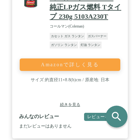
純正LPガス燃料 Tタイ
プ 230g 5103A230T
コールマン(Coleman)
カセット ガス ランタン
ガスバーナー
ガソリン ランタン
灯油 ランタン
Amazonで詳しく見る
サイズ:約直径11×8.8(h)cm / 原産地: 日本
続きを見る
search
みんなのレビュー
レビューを書く
まだレビューはありません