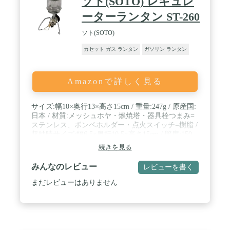
ソト(SOTO) レギュレ
ーターランタン ST-260
ソト(SOTO)
カセット ガス ランタン
ガソリン ランタン
Amazonで詳しく見る
サイズ:幅10×奥行13×高さ15cm / 重量:247g / 原産国:
日本 / 材質:メッシュホヤ・燃焼塔・器具栓つまみ=
ステンレス、ボンベホルダー・点火スイッチ=樹脂 /
収納時サイズ:幅6.5×奥行10.5×高さ15cm / 照度:150
ルクス(ST-760使用時) / 使用燃料:SOTO製品専用容
続きを見る
器 / 付属品:収納ケース、マントル1枚 / 別売品:ボン
ベ
みんなのレビュー
レビューを書く
まだレビューはありません