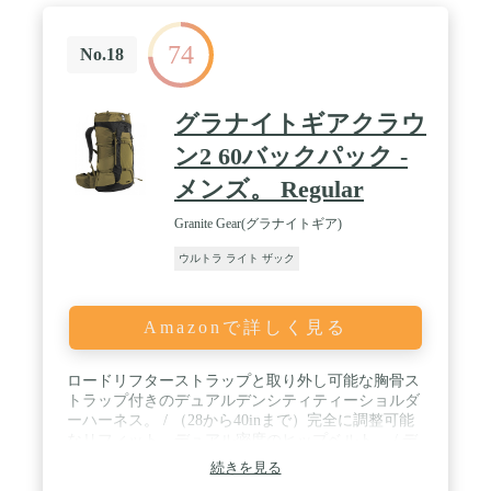
分散し、このバックパックは、あなたが旅行やハイ
キング中に、より快適に感じることができます。 /
74
タフなショルダーストラップ：マッサージ泡ショル
No.18
ダーストラップは、肩の圧力と通気性を軽減し、長
期的な帳簿に赤みや腫れを防ぐために。
グラナイトギアクラウ
ン2 60バックパック -
メンズ。 Regular
Granite Gear(グラナイトギア)
ウルトラ ライト ザック
Amazonで詳しく見る
ロードリフターストラップと取り外し可能な胸骨ス
トラップ付きのデュアルデンシティティーショルダ
ーハーネス。 / （28から40inまで）完全に調整可能
なリフィット、デュアル密度のヒップベルト。 / デ
ュアルラージヒップベルトポケット（DWR加工ジッ
続きを見る
パー付き）。 / 中心に位置するデュアルストラップ