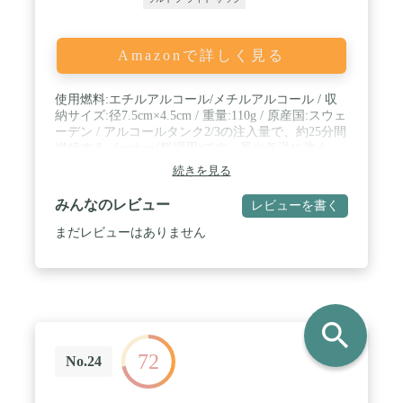
Amazonで詳しく見る
使用燃料:エチルアルコール/メチルアルコール / 収
納サイズ:径7.5cm×4.5cm / 重量:110g / 原産国:スウェ
ーデン / アルコールタンク2/3の注入量で、約25分間
燃焼するバーナー(料理用)です。風や低温に強く、
着火も簡単です。
続きを見る
みんなのレビュー
レビューを書く
まだレビューはありません
search
72
No.24