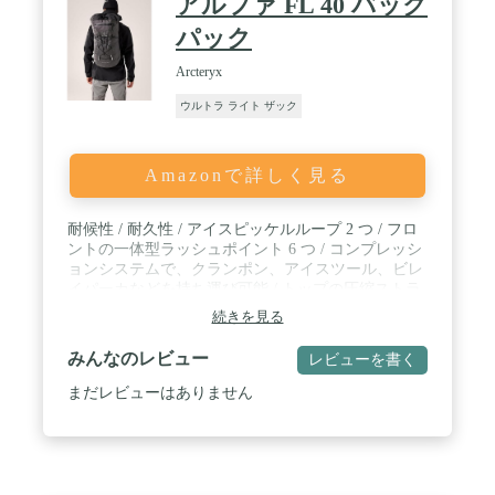
アルファ FL 40 バック
パック
Arcteryx
ウルトラ ライト ザック
Amazonで詳しく見る
耐候性 / 耐久性 / アイスピッケルループ 2 つ / フロ
ントの一体型ラッシュポイント 6 つ / コンプレッシ
ョンシステムで、クランポン、アイスツール、ビレ
イパーカなどを持ち運び可能 / トップの圧縮ストラ
ップ / Hadronを採用した315デニールのHadron AC²
続きを見る
ナイロンは、軽量で抜群の耐久性と防水性を兼備 /
固めの定形バックパネルが背中への快適さを確保し
みんなのレビュー
レビューを書く
つつ構造をサポート / シームテープ仕上げで優れた
防水性を誇る、アークテリクス AC²（高性能コンポ
まだレビューはありません
ジット構造）技術システム / クライミングに適した
機能がフル搭載された、超軽量デザイン・構造 / ア
ルファ FL 40 バックパック = 高さ:63cm、幅:30cm、
奥行:25cm / RollTop クロージャー / 手袋でも扱いや
すい大きいウェビングプルタブ / ドローコードを引