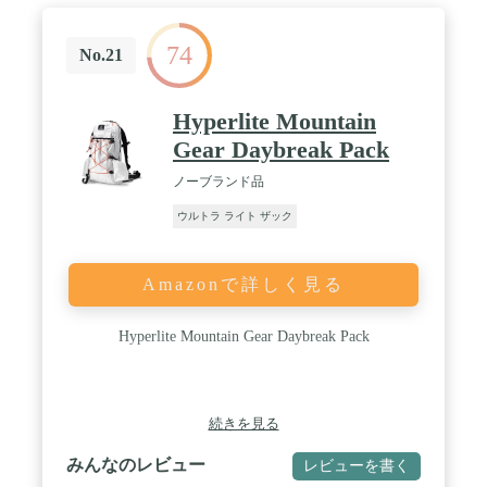
っ張ってメインコンパートメントの開閉が可能で、
簡単にアクセス可能 / 内側のセキュリティポケット
74
/ キー クリップ付きウォータータイト外ジップポケ
No.21
ット / 取り外せる調節可能な胸ストラップ / 4 cm/
1.6 in ウェビングヒップベルト / 熱成形の肩ストラ
ップ / 生地の原産国：台湾 / 染色加工地：台湾 / 洗
Hyperlite Mountain
濯時にプラスチックマイクロファイバーを環境に排
Gear Daybreak Pack
出します / French Regulation: AGEC Law - Article 13 /
漂白剤使用禁止 / ドライクリーニング禁止 / アイロ
ノーブランド品
ン仕上げ禁止 / 表面の拭き洗いのみ / タンブル乾燥
禁止 / 家庭での洗濯禁止
ウルトラ ライト ザック
Amazonで詳しく見る
Hyperlite Mountain Gear Daybreak Pack
続きを見る
みんなのレビュー
レビューを書く