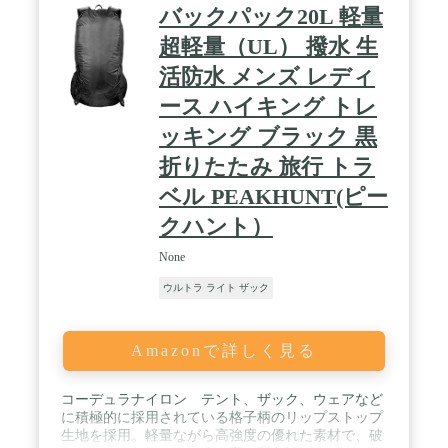
バックパック20L 軽量
超軽量（UL） 撥水 生
活防水 メンズ レディ
ース ハイキング トレ
ッキング ブラック 黒
折りたたみ 旅行 トラ
ベル PEAKHUNT(ピー
クハント）
None
ウルトラ ライト ザック
Amazonで詳しく見る
コーデュラナイロン テント、ザック、ウェアなど
に積極的に採用されている格子柄のリップストップ
生地を採用。軽量ながら高強度の優れた素材で、破