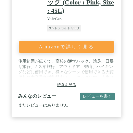
ッグ (Color : Pink, Size
: 45L)
YuJieGuo
ウルトラ ライト ザック
Amazonで詳しく見る
使用範囲が広くて、高校の通学バック、遠足、日帰
り旅行、2-３泊旅行、アウトドア、登山、ハイキン
グなどに使用でき、様々なシーンで使用できる大変
便利な大容量多機能登山リュックックです。人生は
旅である、その為に、一つを用意しましょう / サイ
続きを見る
ズ：45L：33 X 23 X 57センチメートル、材質：高品
質のナイロン+ポリエステル材料で作られ、表面を
みんなのレビュー
レビューを書く
有する撥水機能、優れた防水性及び防湿性能、強力
な摩耗及び引き裂き抵抗、および強いしわ抵抗 / 快
まだレビューはありません
適通気性：バックは、バックは、常に新鮮で通気性
であることを保証する、圧力および発汗を減少さ
せ、換気及び放射するが、加熱ハニカム発汗と換気
設計を採用しています。 / 快適性と安全性：大S字
型ショルダーストラップは均等に肩と背中に圧力を