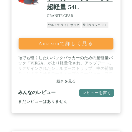
超軽量 54L
GRANITE GEAR
ウルトラ ライト ザック
登山リュック 15ｌ
Amazonで詳しく見る
1gでも軽くしたいバックパッカーのための超軽量パ
ック「VIRGA」がより軽量化され、アップデート。
リデザインされたショルダーストラップ、中の荷物
をより固定させるロールトップクロージャー、フロ
ントに新たに大きなメッシュポケットと、パッド入
続きを見る
りウェストベルトを追加するなどより使い心地を良
くするために改良されたモデルで、重量も今までの
みんなのレビュー
レビューを書く
モデルと同じ540gと軽さを維持しております。 / 背
面長:約46-53cm / 容量:約54L / 重量:約540g
まだレビューはありません