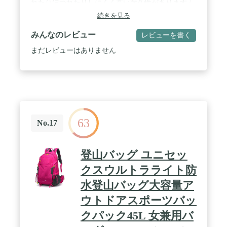
れたりほつれたりしにくく高い耐久性があります /
ウルトラライト（UL）バックパック（本体約
続きを見る
260g）登山やハイキングにおいて重量は徐々に足腰
の負担を増やすので軽量化が必須です / 止水ファス
みんなのレビュー
レビューを書く
ナーを使用。突然の雨でも防水加工されているた
め、大切な衣類やバッテリーなどの電子機器が濡れ
まだレビューはありません
ることを防いでくれます。 / 傘の4倍の耐水性（耐
水圧は約2000mm） / （本体）約 縦48ｘ横27ｘマ
チ14ｃｍ 内側に小ポケット×１ 大きいポケット×
１（ハイドレーション収納用） / 約
24cmⅹ25cm（収納時） / 引きやすい持ち手 / 撥水
防水機能 / ★旅行（トラベル）、ハイキング、登山
にピッタリ★ / 身長160cm＝少し大きめ 身長170cm
63
＝ちょうど良い 身長180cm＝少し小さめ
No.17
登山バッグ ユニセッ
クスウルトラライト防
水登山バッグ大容量ア
ウトドアスポーツバッ
クパック45L 女兼用バ