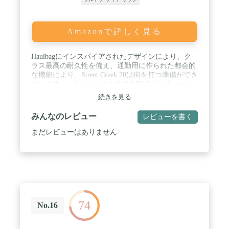
Amazonで詳しく見る
Haulbagにインスパイアされたデザインにより、ク
ラス最高の耐久性を備え、通勤用に作られた都会的
な機能により、Street Creek 20は街を打つ準備ができ
ています。 / Street creekの専用外部15インチノート
パソコンスリーブは、作業の硬さのために汎用性を
続きを見る
追加し、Burly haulbag構造は日帰り・日帰り・通勤
まで保持します。 / クイックアクセス メインコンパ
みんなのレビュー
レビューを書く
ートメント ハーバッグにインスパイアされたデザイ
ンからホールドオーバー。内部のセキュリティポケ
まだレビューはありません
ットはジムに投入する際に鍵や財布を安全に収納で
きます。 / Street Creek 20年代のパッド入りショルダ
ーストラップとバックパネルは、通勤中に最高の快
適さを提供します。また、調節可能な胸骨ストラッ
プとウエストベルトは、街を巡る際にしっかりとフ
ィットします。 / フラット、薄型フロントマウント
デイジーチェーン。
74
No.16