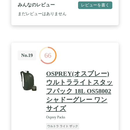
と迅速なアクセスと簡単に圧縮できるシングルバッ
みんなのレビュー
レビューを書く
クルを備えたロールトップメインコンパートメント
開口部。 / 取り外し可能な蓋にはDWR処理ジッパー
まだレビューはありません
付きコンパートメント。
66
No.19
OSPREY(オスプレー)
ウルトラライトスタッ
フパック 18L OS58002
シャドーグレー ワン
サイズ
Osprey Packs
ウルトラ ライト ザック