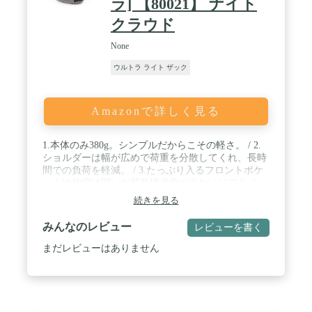
ラ] 【80021】 ナイト
クラウド
None
ウルトラ ライト ザック
Amazonで詳しく見る
1.本体のみ380g。シンプルだからこその軽さ。 / 2.
ショルダーは幅が広めで荷重を分散してくれ、長時
間での負荷を軽減。 / 3.たっぷり入るフロントポケ
ットは伸縮は弱いが紫外線劣化が少ないソフトメッ
シュ。 / 4.手の届きやすさにこだわったサイドポケ
続きを見る
ット。
みんなのレビュー
レビューを書く
まだレビューはありません