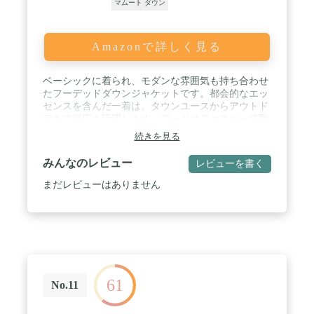
マムート ダウン
Amazonで詳しく見る
ベーシックに着られ、モダンな雰囲気も持ち合わせ
たフーデッドダウンジャケットです。都会的なエッ
センスを含んだ一着は、タウンユースからアウトド
アまで幅広く活躍します。フードはファスナーで取
り外しができ、高めのネックは首元からの風の侵入
続きを見る
を防止。表地には、しなやかな肌触りで暖かい、起
毛感のあるファブリックを使用しました。ポケット
みんなのレビュー
レビューを書く
も容量があり、利便性にも優れたアウターです。■
サイズ：M ( EU-S )、L ( EU-M )、XL ( EU-L ) / カ
まだレビューはありません
ラー：ｂｌａｃｋ / サイズ：Ｍ（ＥＵ－Ｓ） / ネッ
クスタイル:フード付きネック
61
No.11