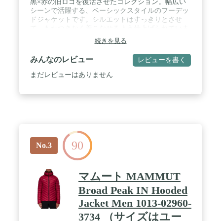
黒×赤の旧ロゴを復活させたコレクション。幅広い
シーンで活躍する、ベーシックスタイルのフーデッ
ドジャケットです。シルエットはすっきりとさせ
て、もたつきなく着こなせるよう仕上げられていま
す。裾はドローコードで、袖口はベルクロテープで
続きを見る
調節が可能。強度のあるリップストップ生地を使用
していて、アクティブな動きにもしっかりと対応し
みんなのレビュー
レビューを書く
ます。 / 高めのネックから繋がる立体フードもポイ
ントです。前後のロゴ刺繍と、左袖のマンモスロゴ
まだレビューはありません
ワッペンが、シンプルなデザインのアクセントに。
■サイズ：S ( EU-XS ) ( 着丈/67cm、身幅/52cm、ゆ
き/83cm )M ( EU-S ) ( 着丈/69cm、身幅/54cm、ゆ
き/88cm )L ( EU-M ) ( 着丈/71cm、身幅/55cm、ゆ
き/90cm )XL ( EU-L ) ( 着丈/73cm、身幅/56.5cm、ゆ
き/93cm )※製品によって仕上りサイズに多少の誤差
がありますのでご了承下さい。 / カラー：ｂｌａｃ
90
ｋ / サイズ：Ｌ（ＥＵ－Ｍ）
No.3
マムート MAMMUT
Broad Peak IN Hooded
Jacket Men 1013-02960-
3734 （サイズはユー