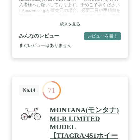
入者様へお願いしております。予めご了承ください
/ Amazon.co.jpが販売元の場合、必要工具や手順書を
同梱致しますので、手順に沿って確実に取付・調整
をお願いします / フォールディングサイズ:高さ
続きを見る
66cm x 幅 81cm x 奥行 57cm / 重量:9.9kg(ペダルを除
く) / 推奨身長:145cm - 195cm
みんなのレビュー
レビューを書く
まだレビューはありません
71
No.14
MONTANA(モンタナ)
M1-R LIMITED
MODEL
【TIAGRA/451ホイー