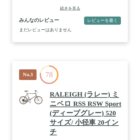
ハンドル高78cm-85cm,折りたたみ時サイ
ズ:65cm×36cm×高さ55cm(ペダル幅/サドル高含む) /
続きを見る
*サドル高さ:66cm-90cm,タイヤサイズ:14×1.35イン
チ / *ギア数:前/47T、後/11T(シングルスピード),ク
みんなのレビュー
レビューを書く
ランクアーム長:170mm / *鍛造式高さ調節機能付き
ハンドルステム装備,脱着式クイックアルミペダル標
まだレビューはありません
準装備 / *ポリッシュリム/ステンレススポーク/軽量
タイヤ/防錆チェーン/軽量ハブを採用するなど細部
まで拘った軽量パーツを装備 / *ブレーキ:Vブレー
キシステム,エンド幅:85mm / *JIS耐振テスト合格(通
常基準の2倍の強度試験をクリア)
78
No.3
RALEIGH (ラレー) ミ
ニベロ RSS RSW Sport
(ディープグレー) 520
サイズ/ 小径車 20イン
チ