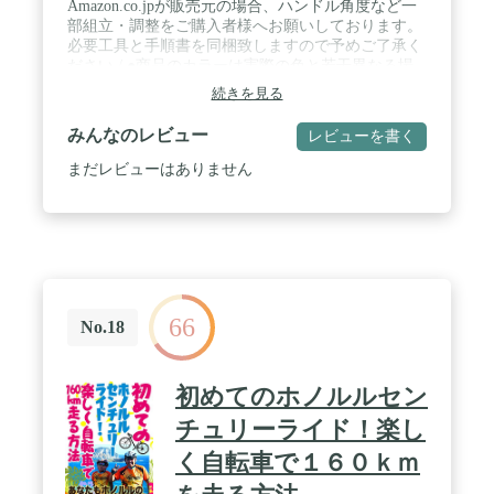
Amazon.co.jpが販売元の場合、ハンドル角度など一
部組立・調整をご購入者様へお願いしております。
必要工具と手順書を同梱致しますので予めご了承く
ださい / ●商品のカラーは実際の色と若干異なる場
合があります。●記載されている仕様はメーカーの
続きを見る
都合により予告なく変更されることがあります。 /
車体重量：12.1Kg / 適正身長：142 - 190cm / フォー
みんなのレビュー
レビューを書く
ルディングサイズ：W39.5ｘH86ｘD73cm
まだレビューはありません
66
No.18
初めてのホノルルセン
チュリーライド！楽し
く自転車で１６０ｋｍ