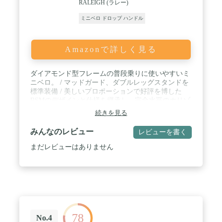
RALEIGH (ラレー)
ミニベロ ドロップ ハンドル
Amazonで詳しく見る
ダイアモンド型フレームの普段乗りに使いやすいミ
ニベロ。 / マッドガード、ダブルレッグスタンドを
標準装備 / 美しいプロポーションで好評を博した
RSMのデザインと仕様を継承し、完全水平のホリゾ
ンタルトップチューブデザインのフレームを纏い、
続きを見る
RSWスポーツが蘇った。ラレーミニベロに共通な
ETRTO-451ホイールで高い走行性能も誇る。
みんなのレビュー
レビューを書く
まだレビューはありません
78
No.4