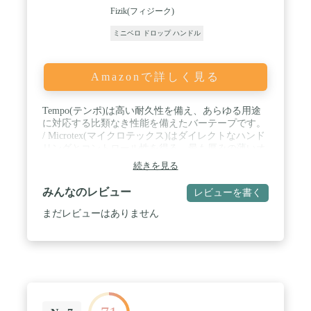
Fizik(フィジーク)
ミニベロ ドロップ ハンドル
Amazonで詳しく見る
Tempo(テンポ)は高い耐久性を備え、あらゆる用途
に対応する比類なき性能を備えたバーテープです。
/ Microtex(マイクロテックス)はダイレクトなハンド
リングとコントロール性を得る、最も厚みの薄いオ
プションです。 / クラシック仕上げは、スムーズで
続きを見る
通気性の良い革のような質感で、適度な滑りでポジ
ション変更が容易に行うことが可能です。 / 厚さ：
みんなのレビュー
レビューを書く
2mm / カラー：ブルー
まだレビューはありません