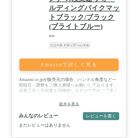
ルディングバイクマッ
トブラック/ブラック
(ブライトブルー)
tern
ミニベロ ドロップ ハンドル
Amazonで詳しく見る
Amazon.co.jpが販売元の場合、ハンドル角度など一
部組立・調整をご購入者様へお願いしております。
必要工具と手順書を同梱致しますので予めご了承く
ださい / ●商品のカラーは実際の色と若干異なる場
合があります。●記載されている仕様はメーカーの
続きを見る
都合により予告なく変更されることがあります。 /
車体重量：22.1Kg / 適正身長：147 - 195cm / フォー
みんなのレビュー
レビューを書く
ルディングサイズ：W41ｘH86ｘD68cm
まだレビューはありません