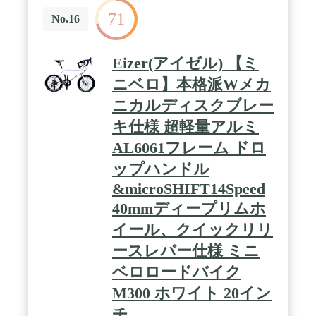
71
No.16
Eizer(アイゼル) 【ミ
ニベロ】本格派Wメカ
ニカルディスクブレー
キ仕様 超軽量アルミ
AL6061フレーム ドロ
ップハンドル
&microSHIFT14Speed
40mmディープリムホ
イール、クイックリリ
ースレバー仕様 ミニ
ベロロードバイク
M300 ホワイト 20イン
チ