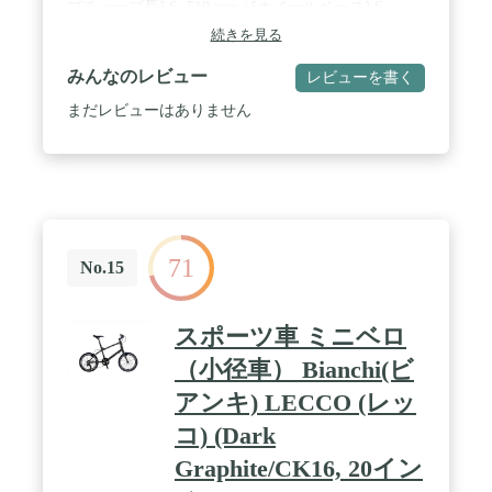
プチューブ長] S: 510 mm / [ホイールベース] S:
946.6 mm / [ 全長 ] Size S: 約1,440 mm / [ハンドル高
続きを見る
(地面~ハンドル)] S: 約 86 cm [サドル高(地面~サド
ル座面)] S: 約 78 ~ 95 cm / [商品重量] 約 9.2 Kg (※
みんなのレビュー
レビューを書く
左記はMサイズ重量です、ペダルは含んでおりませ
ん。) / [ フレーム ] Montana HDR DB6 アロイフレー
まだレビューはありません
ム / [ フロントフォーク ] Montanaアロイストレート
フォーク / [ ヘッドセット ] FSA ZS-4D, 1-1/8", セミ
インテグレーテッドタイプ / [ クランクセット ] FSA
OMEGA COMPACT, 52T / 36T / [ ボトムブラケット
] FSA MEGAEXO BB-4000 / [ フロントディレイラー
] SHIMANO TIAGRA FD-4600-F / [ リアディレイラ
ー ] SHIMANO TIAGRA RD-4601-SS, 10-Speed / [ チ
71
ェーン ] SHIMANO CN-4601, For 10-Speed / [ シフト
No.15
&ブレーキレバー ] SHIMANO TIAGRA ST-4600, デ
ュアルコントロールレバー, For 2 x 10-Speed / [ カセ
ットスプロケット ] SHIMANO CS-4600, 11-25T, 10-
スポーツ車 ミニベロ
Speed / [ ハブ ] NOVATEC アロイハブ, 20H ( フロン
ト ), 28H ( リア ) / [ リム ] BLUETEC WD アロイプ
（小径車） Bianchi(ビ
ロファイルリム, 20H ( フロント ), 28H ( リア ) / [ ス
アンキ) LECCO (レッ
ポーク ] 14G ステンレス / [ タイヤ ] KENDA
KONTENDER HP, 20"x 1" ( 23-451 ), F/V / [ ハンド
コ) (Dark
ルバー ] FSA OMEGA COMPACT ロードハンドルバ
ー, Φ31.8 mm, 380 mm / [ ステム ] FSA OS-168アロ
Graphite/CK16, 20イン
イステム,Φ31.8 mm, 90 mm, -6° / [ サドル ] WTB