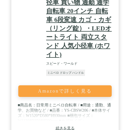
径車 買い物 通勤 通学
自転車 20インチ 自転
車 6段変速 カゴ・カギ
（リング錠）・LEDオ
ートライト 両立スタ
ンド 人気小径車 (ホワ
イト)
スピード・ワールド
ミニベロ ドロップ ハンドル
Amazonで詳しく見る
■商品名：日常用ミニベロ自転車 / ■用途：通勤、通
学、お買物など / ■品番：YS-CBSW206 / ■本体サイ
ズ：W1520*D580*H930mm ■梱包サイズ：
W1130*D250*H590mm ■カゴサイズ：
W350*D285*H230mm / ■本体重量：約18kg ■適用身
続きを見る