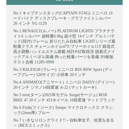
キャプテンスタッグ(CAPTAIN STAG) ミニベロ ロ
ードバイク ディスクブレーキ・グラファイトシルバー
20 インチ YG-1129
RENAULT(ルノー) PLATINUM LIGHT6 プラチナラ
イト6 シルバー 超軽量6.8kg 超小型 14インチ アルミバテ
ッド(段付)フレーム 折りたたみ自転車 LIGHTシリーズ最
軽量クラス チェーンホイル47T/フリーホイル11T 鍛造式
高さ調整ハンドルステム搭載 特許PAT取得済 脱着式クイ
ックアルミペダル装備 拘った軽量パーツを装備 JIS耐振
テスト合格 11285-0999
RALEIGH (ラレー) ミニベロ RSS RSW Sport (ディ
ープグレー) 520サイズ/ 小径車 20インチ
ANIMATO(アニマート) ミニベロ DAISY (デイジー)
20インチ シマノ14段変速 A-22 (マットカーキ)
tern(ターン)2021年モデル Surge(サージュ) ROJI
BIKE 47 20インチ 451ホイール 16段変速 マットブラック
Fizik(フィジーク) Tempo マイクロテックス クラシ
ック(2mm厚) ブルー
いきなりロングライド!!～自転車女子、佐渡を走る
～ (REXコミックス)