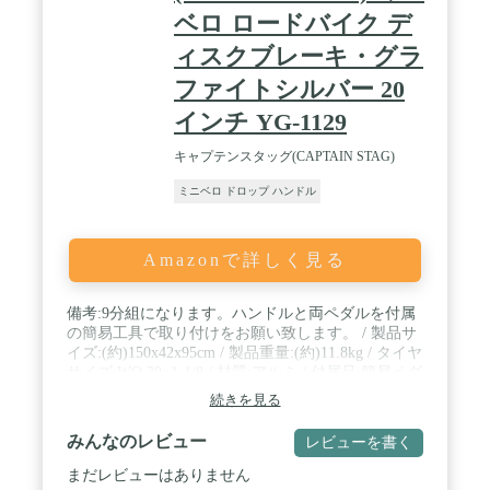
ベロ ロードバイク デ
ィスクブレーキ・グラ
ファイトシルバー 20
インチ YG-1129
キャプテンスタッグ(CAPTAIN STAG)
ミニベロ ドロップ ハンドル
Amazonで詳しく見る
備考:9分組になります。ハンドルと両ペダルを付属
の簡易工具で取り付けをお願い致します。 / 製品サ
イズ:(約)150x42x95cm / 製品重量:(約)11.8kg / タイヤ
サイズ:WO 20×1-1/8 / 材質:アルミ / 付属品:簡易ペダ
ルレンチ、5mm六角レンチ、4mm六角レンチ / 原産
続きを見る
国:中国
みんなのレビュー
レビューを書く
まだレビューはありません