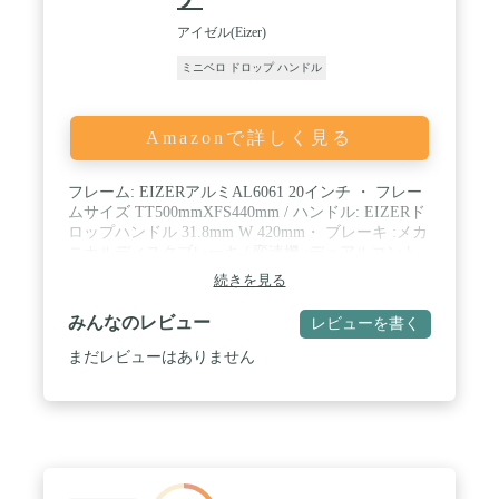
アイゼル(Eizer)
ミニベロ ドロップ ハンドル
Amazonで詳しく見る
フレーム: EIZERアルミAL6061 20インチ ・ フレー
ムサイズ TT500mmXFS440mm / ハンドル: EIZERド
ロップハンドル 31.8mm W 420mm・ ブレーキ :メカ
ニカルディスクブレーキ / 変速機 :デュアルコント
ロールレバーmicroSHIFT14Speed ・ ディレイラー :
続きを見る
前後Shimano Tourney クランク :52T/42T 170mm ・
スプロケット : SHIMANO MF-TZ500-7 14-28T / タ
みんなのレビュー
レビューを書く
イヤ: 20X1-1/8 (30-451)フレンチバルブ(仏式) ・ ホ
イール: エアロホイール40mmディープALLOY CNC
まだレビューはありません
ダブルウォール / HUB :前後クイックリリースハブ
・ 重量 :11.5㎏