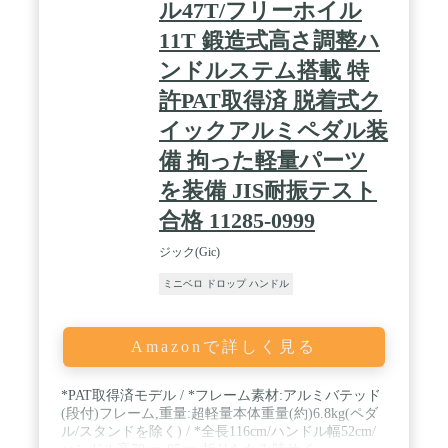
ル47T/フリーホイル
11T 鍛造式高さ調整ハ
ンドルステム搭載 特
許PAT取得済 脱着式ク
イックアルミペダル装
備 拘った軽量パーツ
を装備 JIS耐振テスト
合格 11285-0999
ジック(Gic)
ミニベロ ドロップ ハンドル
Amazonで詳しく見る
*PAT取得済モデル / *フレーム素材:アルミバテッド
(段付)フレーム,重量:超軽量本体重量(約)6.8kg(ペダ
ル/スタンドを除く) / *全長116cm/ハンドル幅52cm/