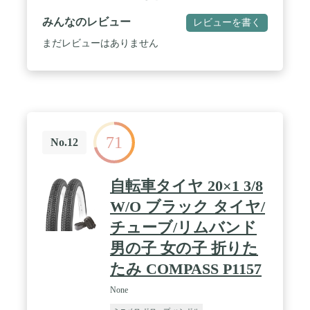
長：約145cm〜※個人差があります。 ■適用体
重：〜約90kgまで※タイヤの適正空気圧条件 / ■カ
みんなのレビュー
レビューを書く
ギ：シリンダー式リング錠 ■ライト：LEDオートラ
イト / ■カゴ材質：スチール ■サドル高さ：地面か
まだレビューはありません
ら・最低930mm・最高1030■キャリア耐荷重：25kg
■シートポスト径：25.4*300 / ■フレーム：・材質：
スチール・サイズ：360mm リム：・材質：アルミ
ニウム・サイズ：20*1.75 / ■タイヤサイズ：20*1.75
■チューブ：英式バルブ■ハンドル：・材質：アルミ
ニウム・種類：デルタハンドル ■ブレーキ：・材
質：スチール・前：キャリパー・後：ローラー / ■
71
ギアクランク：・サイズ：36T*152L ■チェーン：
No.12
Z6*102L ■ディレーラー：SHIMANO TY21 ■変速
機：SHIMANO RS35 レボシフトレバー ■スプロケッ
ト：SHIMANO TZ5006 外装6段変速 ■スタンド：両
自転車タイヤ 20×1 3/8
立ワイド・L型スタンド
W/O ブラック タイヤ/
チューブ/リムバンド
男の子 女の子 折りた
たみ COMPASS P1157
None