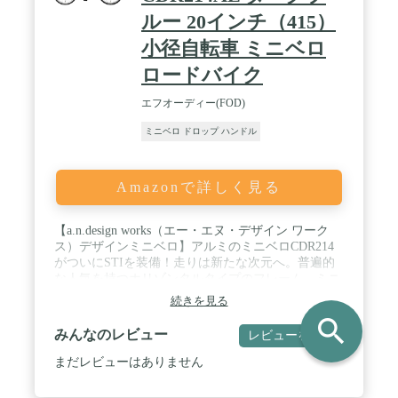
ルー 20インチ（415）
小径自転車 ミニベロ
ロードバイク
エフオーディー(FOD)
ミニベロ ドロップ ハンドル
Amazonで詳しく見る
【a.n.design works（エー・エヌ・デザイン ワーク
ス）デザインミニベロ】アルミのミニベロCDR214
がついにSTIを装備！走りは新たな次元へ。普遍的
な人気を持つホリゾンタルタイプのフレーム。ミニ
ベロでもその美しさは衰えません。しかもこのルッ
続きを見る
クスでアルミ製。軽量でサビや衝撃にも強いアルミ
search
ニウムは、自転車のベストパートナーです。 / ＜カ
みんなのレビュー
レビューを書く
ラー＞ポリッシュシルバー、シャンパンゴールド、
ダークブルー、マットブラック、ネイビーブルー /
まだレビューはありません
＜特徴＞アナトミックタイプのドロップハンドルに
はSTIシフトレバー。トップギアはなんと52x12T。