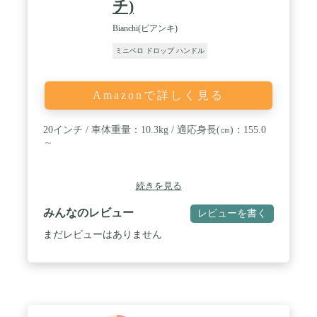
チ)
SILVERADO COMP スポーツタイプサドル, スチー
ルレール / [ シートポスト ] FSA SL-280アロイシー
Bianchi(ビアンキ)
トポスト, Φ27.2, 350 mm / [ バーテープ ] VELO
VLT-001, EVAバーテープ / [ ペダル ] WELLGO
ミニベロ ドロップ ハンドル
R146, ロードフラットタイプ / [ ボトルケージ ] 多く
のプロツアーチームをバックアップし厚い信頼を得
ている"Tacx" from Holland. / ※ 本商品にはキックス
Amazonで詳しく見る
タンドは付属しておりませんので、別途お客様ご自
身にてご用意頂きます様、お願い申し上げます。 /
※ 本商品は一部の部品(※ハンドルバー、ペダル、
20インチ / 車体重量：10.3kg / 適応身長(㎝)：155.0
等)におきまして、お客様ご自身に依ります組立が
～
必要になります。
続きを見る
みんなのレビュー
レビューを書く
まだレビューはありません