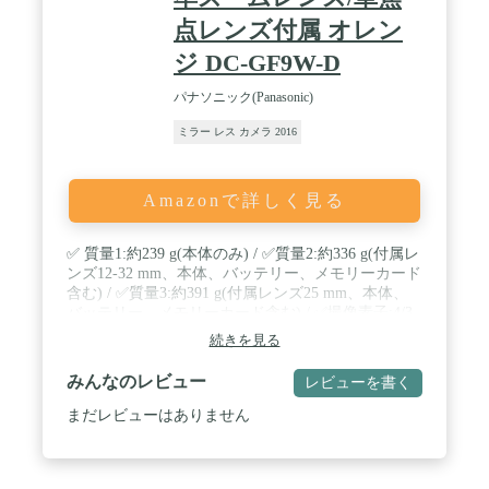
点レンズ付属 オレン
ジ DC-GF9W-D
パナソニック(Panasonic)
ミラー レス カメラ 2016
Amazonで詳しく見る
✅ 質量1:約239 g(本体のみ) / ✅質量2:約336 g(付属レ
ンズ12-32 mm、本体、バッテリー、メモリーカード
含む) / ✅質量3:約391 g(付属レンズ25 mm、本体、
バッテリー、メモリーカード含む) / ✅撮像素子:4/3
型Live MOSセンサー 総画素数 1684万画素、原色フ
続きを見る
ィルター / ✅防塵対応:スーパーソニックウェーブフ
ィルター(SSWF:超音波防塵フィルター) / ✅内蔵フ
みんなのレビュー
レビューを書く
ラッシュ:TTL調光内蔵ポップアップ式 / ✅測光モー
ド:マルチ測光/中央重点測光/スポット測光 / ✅静止
まだレビューはありません
画撮影可能枚数1:CIPA規格:約210枚(付属レンズ使用
時、付属バッテリーパック) / ✅動画撮影可能時間:
約60分(付属レンズ使用時、AVCHD[画質設