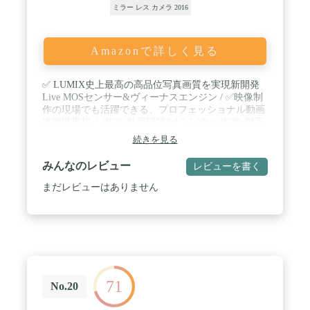
ミラー レス カメラ 2016
Amazonで詳しく見る
✅ LUMIX史上最高の高品位写真画質を実現新開発
Live MOSセンサー&ヴィーナスエンジン / ✅映像制
作の現場でも活躍できる、プロフェッショナル動画
性能世界初「4K60p動画記録&4:2:2 10bit 4K30p動画
記録」 / ✅新開発「6Kフォト」と進化した「空間認
続きを見る
識AF」による機動性 / ✅新開発 20.3M Live MOSセ
ンサー / ✅新開発 ヴィーナスエンジンなど
みんなのレビュー
レビューを書く
まだレビューはありません
71
No.20