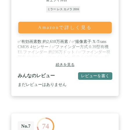
ミラー レス カメラ 2016
Amazonで詳しく見る
✅有効画素数:約2,610万画素 / ✅撮像素子:X-Trans
CMOS 4センサー / ✅ファインダー方式:0.39型有機
ELファインダー 約236万ドット / ✅ファインダー視
野率:約100% / ✅ファインダー倍率:0.62倍(35mm判
換算50mmレンズ、無限遠、視度 -1m-1のとき)
続きを見る
みんなのレビュー
レビューを書く
まだレビューはありません
74
No.7