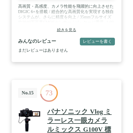
高画質・高感度、カメラ性能を飛躍的に向上させた
DIGIC 6+を搭載 / 総合的な高画質化を実現する独自
システムが、さらに精度を向上 / 35mmフルサイズ
約3040万画素CMOSセンサー / パッケージ重量: 1.09
kg
続きを見る
みんなのレビュー
レビューを書く
まだレビューはありません
73
No.15
パナソニック Vlog ミ
ラーレス一眼カメラ
ルミックス G100V 標