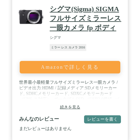
シグマ(Sigma) SIGMA
フルサイズミラーレス
一眼カメラ fp ボディ
シグマ
ミラー レス カメラ 2016
Amazonで詳しく見る
世界最小最軽量フルサイズミラーレス一眼カメラ /
ビデオ出力:HDMI / 記録メディア:SDメモリーカー
ド, SDHCメモリーカード, SDXCメモリーカード
（UHS-Ⅱ対応）, ポータブルSSD,（USB3.0接続, バ
スパワー対応） / カメラ有効画素数 / 総画素数：約
続きを見る
2,460万画素 / 約2,530万画素 / 動画フォーマット：
CinemaDNG（8bit, 10bit, 12bit）/ MOV：H.264
みんなのレビュー
レビューを書く
（ALL-I, GOP）
まだレビューはありません