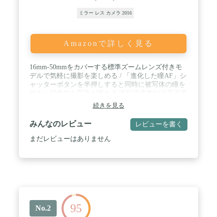
ミラー レス カメラ 2016
Amazonで詳しく見る
16mm-50mmをカバーする標準ズームレンズ付きモ
デルで気軽に撮影を楽しめる / 「進化した瞳AF」シ
ャッターボタンを半押しすると同時に被写体の瞳を
検出し印象的な写真が撮れる/有効画素数2420万画素
/ 「リアルタイム瞳AF」動物対応。ペットや野生動
続きを見る
物の瞳も高速・高精度に検出し、追随可能 / 425点
の位相差AFとコントラストAF 撮像エリアの84%を
みんなのレビュー
レビューを書く
カバーするAFエリア / AF/AE追従 最高約11コマ/秒
連写、最高約8コマ/秒のサイレント連写が可能 / 180
まだレビューはありません
度チルト可動式液晶モニターで自分撮りもらくらく
♪ / 1:1のアスペクト比対応でSNSにそのまま掲載で
きる/顔認識有 / 付属の電池で約410枚の撮影が可能
(液晶モニター使用時) / USB給電、充電が可能で、
いざというときも安心。さらに強化された高感度性
能 常用ISO32000/拡張ISO102400。HDMI端子有
※HDMIマイクロ端子(タイプD) / 対応言語:日本語
95
No.2