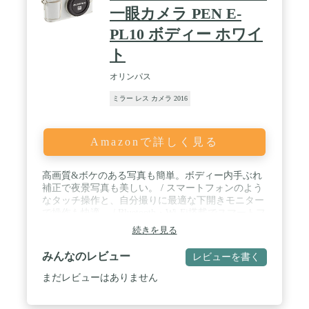
一眼カメラ PEN E-
PL10 ボディー ホワイ
ト
オリンパス
ミラー レス カメラ 2016
Amazonで詳しく見る
高画質&ボケのある写真も簡単。ボディー内手ぶれ
補正で夜景写真も美しい。 / スマートフォンのよう
なタッチ操作と、自分撮りに最適な下開きモニター
で操作も快適。 / Bluetooth・Wi-Fi搭載でスマートフ
ォンへかんたん画像転送。 / 革調素材の高品位デザ
続きを見る
イン。キットの電動ズームレンズは電源OFF時に小
さくなり、持ち運びもスマート。 / 表現力を高める
みんなのレビュー
レビューを書く
機能が充実。16種類のアートフィルター&アドバン
ストフォトモード。 / 大きさ:117.1mm(幅) ×
まだレビューはありません
68mm(高さ) ｘ 39mm(奥行き)(突起部含まず) / 重さ:
約380ｇ (CIPA 準拠 付属充電池およびメモリーカー