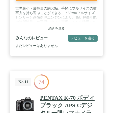
世界最小・最軽量の約509g。手軽にフルサイズの描
写力を持ち運ぶことができる。 / 35mmフルサイズ
センサーと画像処理エンジンにより、高い解像性能
や暗所性能・色再現の向上を実現。 / AIを活用した
リアルタイムトラッキングで静止画・動画を問わ
続きを見る
ず、カメラまかせで自動で被写体を追い続ける。 /
リアルタイムに瞳を追いかけ続ける人物/動物対応の
みんなのレビュー
レビューを書く
リアルタイム瞳AFで、動く被写体の瞳を高精度に捉
える。 / 4K高画質で動画撮影可能。バリアングル液
まだレビューはありません
晶モニターで手持ち撮影・自撮りなど状況に応じた
撮影が楽しめる。 / 対応言語:日本語
74
No.11
PENTAX K-70 ボディ
ブラック APS-Cデジ
タル一眼レフカメラ