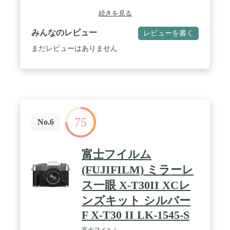
進化した瞳AFで動きまわる子どもの瞳をとらえて印
象的な表情に / 最高約10コマ/秒の高速連写でベスト
続きを見る
ショットを逃さない / バリアングル液晶モニターで
自分撮りはもちろん様々な角度から撮影を楽しく
みんなのレビュー
レビューを書く
まだレビューはありません
75
No.6
富士フイルム
(FUJIFILM) ミラーレ
ス一眼 X-T30II XCレ
ンズキット シルバー
F X-T30 II LK-1545-S
富士フイルム