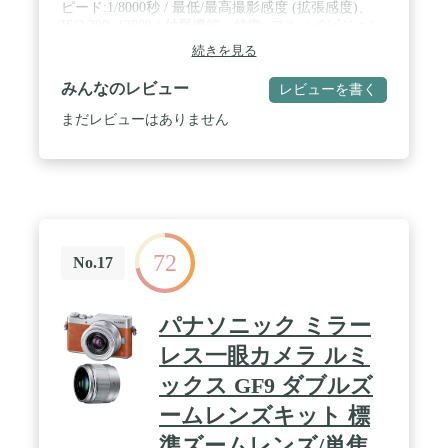
ピード:1/8000秒 / 最低/最高撮影感度 (拡張感度)、
ISO 200~12800 / 付属機能、特徴: フルハイビジョン
動画、顔認識機能
続きを見る
みんなのレビュー
レビューを書く
まだレビューはありません
72
No.17
パナソニック ミラー
レス一眼カメラ ルミ
ックス GF9 ダブルズ
ームレンズキット 標
準ズームレンズ/単焦