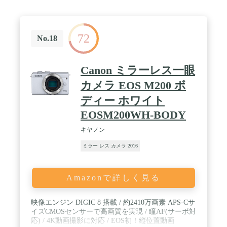
定:FHD/60p]) / ✅色空間:sRGB、Adobe RGB/表示言
語:日本語
72
No.18
Canon ミラーレス一眼
カメラ EOS M200 ボ
ディー ホワイト
EOSM200WH-BODY
キヤノン
ミラー レス カメラ 2016
Amazonで詳しく見る
映像エンジン DIGIC 8 搭載 / 約2410万画素 APS-Cサ
イズCMOSセンサーで高画質を実現 / 瞳AF(サーボ対
応) / 4K動画撮影に対応 / EOS初！縦位置動画