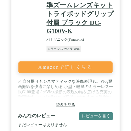
準ズームレンズキット
トライポッドグリップ
付属 ブラック DC-
G100V-K
パナソニック(Panasonic)
ミラー レス カメラ 2016
Amazonで詳しく見る
✅ 自分撮りもシネマティックな映像表現も。Vlog動
画撮影を快適に楽しめる.小型・軽量のミラーレス一
眼G100登場 / ✅Vlog撮影の表現の幅を広げる充実の
動画性能 / ✅自分撮りなど日常の持ち歩きに便利な
小型・軽量ボディ / ✅一眼ならではの高画質撮影が
続きを見る
可能な静止画性能 / ✅付属品:標準ズームレンズ、バ
ッテリーパック(7.2V)、ACアダプター、USB接続ケ
みんなのレビュー
レビューを書く
ーブル、ホットシューカバー、ショルダーストラッ
プ、トライポッドグリップ、ハンドストラップ / ✅
まだレビューはありません
写真フィルタ取り付けタイプ:丸 / ✅ファインダー説