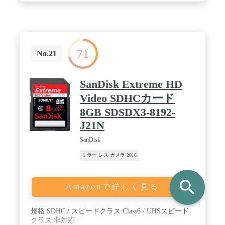
71
No.21
SanDisk Extreme HD
Video SDHCカード
8GB SDSDX3-8192-
J21N
SanDisk
ミラー レス カメラ 2016
search
Amazonで詳しく見る
規格:SDHC / スピードクラス:Class6 / UHSスピード
クラス:非対応