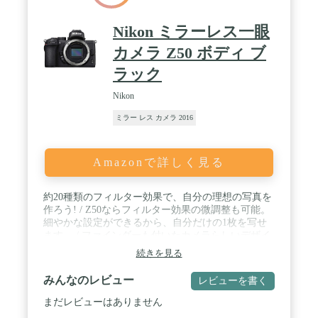
Nikon ミラーレス一眼
カメラ Z50 ボディ ブ
ラック
Nikon
ミラー レス カメラ 2016
Amazonで詳しく見る
約20種類のフィルター効果で、自分の理想の写真を
作ろう! / Z50ならフィルター効果の微調整も可能。
細やかな設定ができるから、自分だけの1枚を写せ
ます。 / ファインダーも付いたカメラらしいデザイ
ンなのに、395gの軽量ボディ。 / しっかりとした深
続きを見る
いグリップは持ちやすく、長時間の持ち歩きでも疲
れない! / FTZマウントアダプターを使えば、
みんなのレビュー
レビューを書く
NIKKOR Fレンズを使用可能。 / ファインダー説明:
約236万ドット / ビデオ出力:HDMI
まだレビューはありません