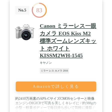
ポート / 焦点距離12mm～1200mm(*5)までをカバー
する、54本(*6)ものミラーレス専用設計レンズライ
83
ンアップ (*5) SEL20TC 装着時(*6) 2019年8月現
No.5
在、発表済・発売前商品を含む。フルサイズ対応レ
ンズ34本を含む
Canon ミラーレス一眼
カメラ EOS Kiss M2
標準ズームレンズキッ
ト ホワイト
KISSM2WH-1545
キヤノン
ミラー レス カメラ 2016
Amazonで詳しく見る
約2410万画素のAPS-CサイズCMOSセンサーと映像
エンジンDIGIC8で写真を美しくキレイに / 約388gの
小型・軽量ボディーで毎日持ち歩いて気軽に撮影 /