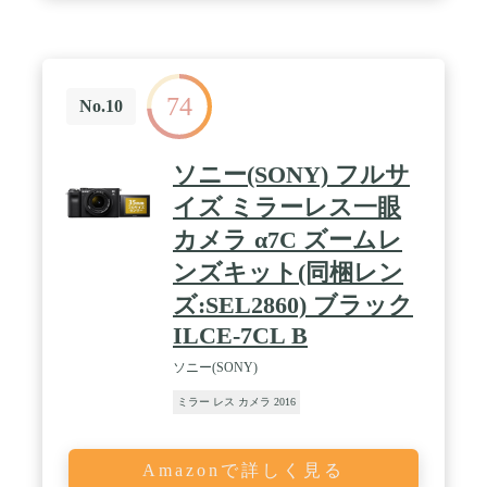
ド含む) / 主な付属品:ショルダーストラップ、USB
ケーブル、取扱説明書、保証書、リチウムイオン充
電池BLS-50、リチウムイオン電池充電器BCS-5
74
No.10
ソニー(SONY) フルサ
イズ ミラーレス一眼
カメラ α7C ズームレ
ンズキット(同梱レン
ズ:SEL2860) ブラック
ILCE-7CL B
ソニー(SONY)
ミラー レス カメラ 2016
Amazonで詳しく見る