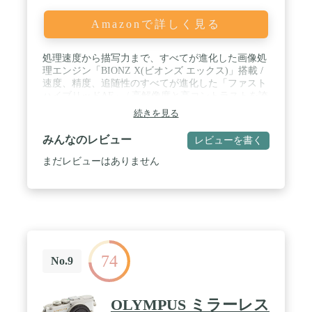
Amazonで詳しく見る
処理速度から描写力まで、すべてが進化した画像処
理エンジン「BIONZ X(ビオンズ エックス)」搭載 /
速度、精度、追随性のすべてが進化した「ファスト
ハイブリッドAF」 / 高解像度と高コントラストを誇
る「XGA OLED Tru-Finder(トゥルーファインダ
続きを見る
ー)」搭載 / 厳しい環境下で使える防塵・防滴に配慮
した設計 / 表示言語:日本語のみ
みんなのレビュー
レビューを書く
まだレビューはありません
74
No.9
OLYMPUS ミラーレス