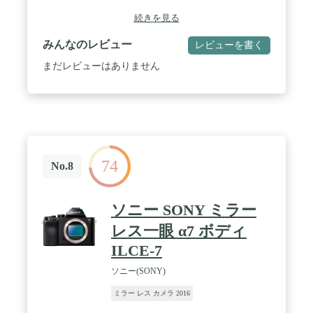
果の微調整も可能。細やかな設定ができるから、自
分だけの1枚を写せます。 / ファインダーも付いた
続きを見る
カメラらしいデザインだけど、沈胴式のレンズでと
てもコンパクト。 / しっかりとした深いグリップは
みんなのレビュー
レビューを書く
持ちやすく、長時間の持ち歩きでも疲れない! /
Nikonだから作れる優秀キットレンズで、スマホで
まだレビューはありません
は撮れない高画質な1枚を。 / 互換性があるレンズ
フードの品番:HN-40 HB-90A / ファインダー説明:約
236万ドット / ビデオ出力:HDMI
74
No.8
ソニー SONY ミラー
レス一眼 α7 ボディ
ILCE-7
ソニー(SONY)
ミラー レス カメラ 2016