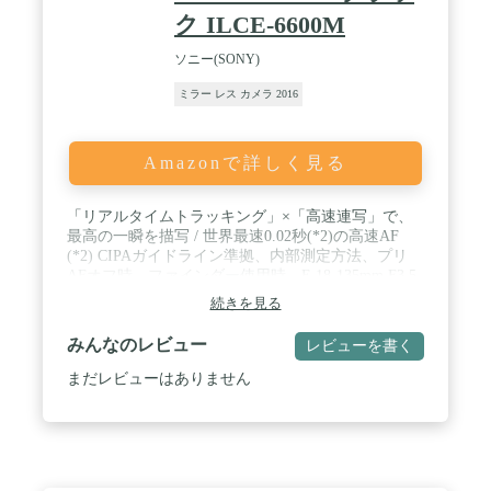
ク ILCE-6600M
ソニー(SONY)
ミラー レス カメラ 2016
Amazonで詳しく見る
「リアルタイムトラッキング」×「高速連写」で、
最高の一瞬を描写 / 世界最速0.02秒(*2)の高速AF
(*2) CIPAガイドライン準拠、内部測定方法、プリ
AFオフ時、ファインダー使用時。E 18-135mm F3.5-
5.6 OSS装着時。 / 撮像エリア約84%をカバーする
続きを見る
425点像面位相差AFセンサー / 「リアルタイム瞳
AF」が人物、動物に加え、動画撮影時(*3)にも対応
みんなのレビュー
レビューを書く
(*3) APS-Cセンサー搭載デジタル一眼カメラとし
て。2019年8月広報発表時点、ソニー調べ / 光学式5
まだレビューはありません
軸ボディ内手ブレ補正をコンパクトボディに搭載 /
APS-Cモデルとしては初（*4）のZバッテリーを採
用 (*4) APS-Cセンサー搭載デジタル一眼カメラとし
て。2019年8月広報発表時点、ソニー調べ / Super
35mmフォーマットによる本格的な4K動画記録をサ