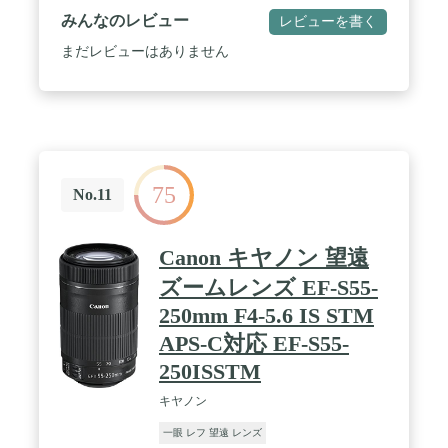
採用 / 1.2mと短い最短撮影距離と0.25倍の最大撮影
みんなのレビュー
レビューを書く
倍率でクローズアップ撮影にもおすすめ / 防塵・防
滴に配慮した設計 / 静かでスムーズなAFは動画撮影
まだレビューはありません
にも最適 / EDレンズの採用で色収差を効果的に抑え
た高い光学性能 / 滑らかに回転するフォーカスリン
グ、ズームリングでスムーズな操作感を実現
75
No.11
Canon キヤノン 望遠
ズームレンズ EF-S55-
250mm F4-5.6 IS STM
APS-C対応 EF-S55-
250ISSTM
キヤノン
一眼 レフ 望遠 レンズ