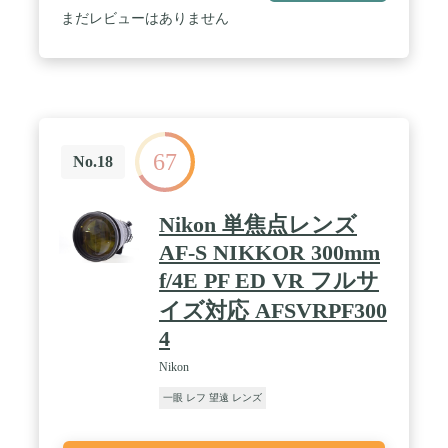
条件に対応する、高い防塵防滴構造を実現 / 前玉に
まだレビューはありません
防汚コートを採用。汚れがふき取りやすく、メンテ
ナンスが容易 / アルカスイス・クイックシュー対応
の堅牢な三脚座が付属 / 別売テレコンバーター対応
で、さらなる撮影領域拡大が可能 / 別売TAP-inコン
ソール対応で、レンズのカスタマイズが可能 / ニコ
ン用に電磁絞り方式採用
67
No.18
Nikon 単焦点レンズ
AF-S NIKKOR 300mm
f/4E PF ED VR フルサ
イズ対応 AFSVRPF300
4
Nikon
一眼 レフ 望遠 レンズ