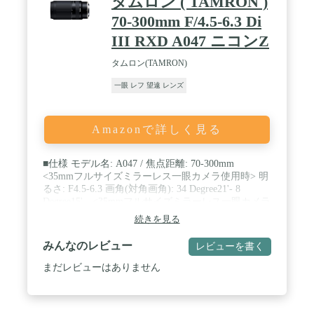
タムロン ( TAMRON )
70-300mm F/4.5-6.3 Di
III RXD A047 ニコンZ
タムロン(TAMRON)
一眼 レフ 望遠 レンズ
Amazonで詳しく見る
■仕様 モデル名: A047 / 焦点距離: 70-300mm
<35mmフルサイズミラーレス一眼カメラ使用時> 明
るさ: F4.5-6.3 画角(対角画角): 34 Degree21'- 8
Degree15' <35mmフルサイズミラーレス一眼カメラ
使用時> レンズ構成: 10群15枚 最短撮影距離: 0.8m
続きを見る
(WIDE)/1.5m (TELE) 最大撮影倍率: 1:9.4 (WIDE) /
1:5.1 (TELE) フィルター径: φ67mm 最大径: φ77mm
みんなのレビュー
レビューを書く
長さ*: 150.3mm / 質量: 580g / 絞り羽根: 7枚 (円形絞
り)** 最小絞り: F22-32 標準付属品: 丸型フード、レ
まだレビューはありません
ンズキャップ 対応マウント: ニコン Z マウント用