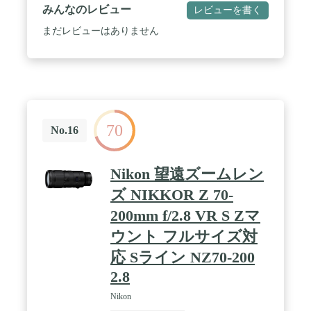
て鮮明な画像を実現 / アルネオコート / ナノクリス
みんなのレビュー
レビューを書く
タルコート / クラス最短※の最短撮影距離0.75m
※2021年10月28日現在発表済みの焦点距離100-
まだレビューはありません
400mm、開放F値4.5-5.6の35mmフィルムサイズ相当
の撮像素子を搭載したレンズ交換式デジタルカメラ
用交換レンズにおいて。ニコン調べ。 / 手ブレ補正
効果5.5段※のレンズシフト方式VR機構を内蔵
※［NORMAL］モード使用時。35mmフィルムサイ
ズ相当の撮像素子を搭載したミラーレスカメラ使用
時。最も望遠側で測定。 / ズーミングによる重心移
70
動を最小限に抑える「重心移動レス機構」を採用
No.16
【NEW】 / 動画撮影に配慮した設計 / 優れた防塵・
防滴・防汚性能
Nikon 望遠ズームレン
ズ NIKKOR Z 70-
200mm f/2.8 VR S Zマ
ウント フルサイズ対
応 Sライン NZ70-200
2.8
Nikon