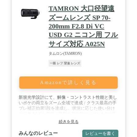
TAMRON 大口径望遠
ズームレンズ SP 70-
200mm F2.8 Di VC
USD G2 ニコン用 フル
サイズ対応 A025N
タムロン(TAMRON)
一眼 レフ 望遠 レンズ
Amazonで詳しく見る
新規光学設計にて、解像・コントラスト性能と美し
いボケの両立をズーム全域で達成 / クラス最高の手
ブレ補正効果5段を達成し、状況に応じた使い分け
ができるVCを搭載 / 最新の高性能マイコンを2つ搭
載し、爆速AFを実現 / ナノ構造膜とマルチコーティ
続きを見る
ングを融合したeBANDコーティングでゴースト・フ
レアを効果的に抑制。逆光時のポートレート撮影な
みんなのレビュー
レビューを書く
どでもクリアで抜けの良い描写を実現 / 厳しい撮影