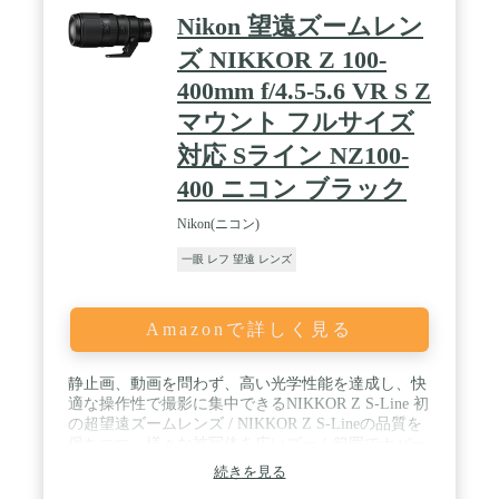
Nikon 望遠ズームレン
ズ NIKKOR Z 100-
400mm f/4.5-5.6 VR S Z
マウント フルサイズ
対応 Sライン NZ100-
400 ニコン ブラック
Nikon(ニコン)
一眼 レフ 望遠 レンズ
Amazonで詳しく見る
静止画、動画を問わず、高い光学性能を達成し、快
適な操作性で撮影に集中できるNIKKOR Z S-Line 初
の超望遠ズームレンズ / NIKKOR Z S-Lineの品質を
保ちつつ、様々な被写体を広いズーム範囲でカバー
/ 撮影画面全域で色にじみを効果的に抑えた非常に
続きを見る
クリアーな画像 / ゴーストやフレアを効果的に抑え