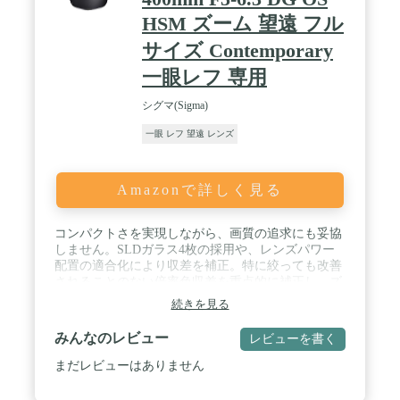
HSM ズーム 望遠 フル
サイズ Contemporary
一眼レフ 専用
シグマ(Sigma)
一眼 レフ 望遠 レンズ
Amazonで詳しく見る
コンパクトさを実現しながら、画質の追求にも妥協
しません。SLDガラス4枚の採用や、レンズパワー
配置の適合化により収差を補正。特に絞っても改善
されることのない倍率色収差を重点的に補正し、ズ
ーム全域で高い描写性能を発揮します。 / 最短撮影
続きを見る
距離160cm、最大倍率1:3.8を実現し、離れた場所か
らのクローズアップ撮影に威力を発揮します / スー
みんなのレビュー
レビューを書く
パーマルチレイヤーコートの採用により、フレア、
ゴーストの発生を軽減し、逆光時の撮影においても
まだレビューはありません
コントラストの高い描写を実現しています / Canon
EFマウント / 100-400mm F5-6.3 / ズーム 望遠 / 一眼