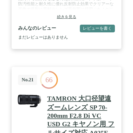
防汚性能と耐久性に優れ反射防止効果でクリアーな
画像の撮影に貢献※レンズ最前面に採用 / ナノクリ
スタルコート:高い反射防止効果によりゴーストやフ
続きを見る
レアを効果的に低減しクリアーな画像を実現 / 蛍石
レンズ・高屈折率(HRI)レンズ・6枚のEDレンズ:各
みんなのレビュー
レビューを書く
収差を効果的に補正 / VR機構に[SPORT]モード搭載:
スポーツ撮影に最適で動画撮影にも有効 / CIPA規格
まだレビューはありません
準拠4.0段([NORMAL]モード時)の手ブレ補正:高い手
ブレ補正効果を発揮 / 新開発制御アルゴリズム:AF
駆動開始時および停止時の振動感や駆動音を大幅に
低減 / AF追従性能向上:速度変化の大きい・高速で
向かってくるなど不規則な動きをする被写体などが
対象 / 電磁絞り機構:高速連続撮影時にも安定した露
出制御が可能 / 電磁絞り機構:高速連続撮影時にも安
66
定した露出制御が可能
No.21
TAMRON 大口径望遠
ズームレンズ SP 70-
200mm F2.8 Di VC
USD G2 キヤノン用 フ
ルサイズ対応 A025E