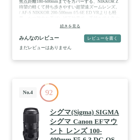
焦点距離180-600mmまでをカバーする、NIKKOR Z
待望の軽くて持ち歩きやすい超望遠ズームレンズ。
/ AF-S NIKKOR 200-500mm f/5.6E ED VRよりも軽
量、かつ強力な手ブレ補正効果で、手持ちでも鳥や
動物、飛行機などを快適に撮影できます。 / 焦点距
続きを見る
離180mm時の最短撮影距離1.3mを活かして、被写体
に思い切って近づき主題を際立たせる表現も可能。
みんなのレビュー
レビューを書く
ズーミングによる重心移動の少ない「インターナル
ズーム機構」の採用、レンズを持ち直すことなく、
まだレビューはありません
広角端⇔望遠端のズーム操作ができるズームリング
回転角70°を達成するなど、優れた操作性を実現し
ています。 / 防汚性能に優れたレンズ前面のフッ素
コートや防塵・防滴に配慮した設計※により、山の
中など屋外での撮影も安心。撮影の幅を広げる頼れ
るレンズです。
92
No.4
シグマ(Sigma) SIGMA
シグマ Canon EFマウ
ント レンズ 100-
400mm F5-6.3 DG OS