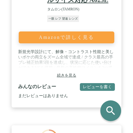
タムロン(TAMRON)
一眼 レフ 望遠 レンズ
Amazonで詳しく見る
新規光学設計にて、解像・コントラスト性能と美し
いボケの両立をズーム全域で達成 / クラス最高の手
ブレ補正効果5段を達成し、状況に応じた使い分け
ができるVCを搭載 / 最新の高性能マイコンを2つ搭
載し、爆速AFを実現 / ナノ構造膜とマルチコーティ
続きを見る
ングを融合したeBANDコーティングでゴースト・フ
レアを効果的に抑制。逆光時のポートレート撮影な
みんなのレビュー
レビューを書く
どでもクリアで抜けの良い描写を実現 / 厳しい撮影
条件に対応する、高い防塵防滴構造を実現 / 前玉に
まだレビューはありません
防汚コートを採用。汚れがふき取りやすく、メンテ
ナンスが容易 / アルカスイス・クイックシュー対応
search
の堅牢な三脚座が付属 / 別売テレコンバーター対応
で、さらなる撮影領域拡大が可能 / 別売TAP-inコン
ソール対応で、レンズのカスタマイズが可能