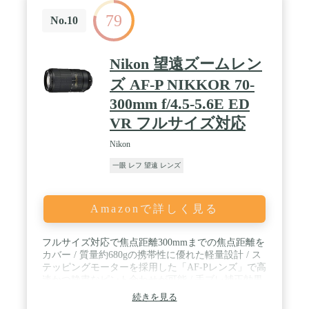
79
No.10
Nikon 望遠ズームレン
ズ AF-P NIKKOR 70-
300mm f/4.5-5.6E ED
VR フルサイズ対応
Nikon
一眼 レフ 望遠 レンズ
Amazonで詳しく見る
フルサイズ対応で焦点距離300mmまでの焦点距離を
カバー / 質量約680gの携帯性に優れた軽量設計 / ス
テッピングモーターを採用した「AF-Pレンズ」で高
速かつ静粛なピント合わせが可能 / 手ブレ補正効果
4.5段(CIPA規格準拠)のVR機構を搭載 / VRモードに
続きを見る
は主に動体撮影で効果を発揮する[SPORT]モードも