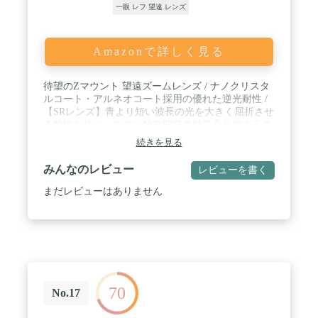
一眼 レフ 望遠 レンズ
Amazonで詳しく見る
待望のZマウント 望遠ズームレンズ / ナノクリスタ
ルコート・アルネオコート採用の優れた逆光耐性 /
【SRレンズ】青より短い波長の光を大きく屈折させ
る特性を持つ、ニコン独自開発の特殊高分散ガラス
を使用した新開発レンズを搭載 / 【蛍石（fluorite）
続きを見る
レンズ】焦点距離が長くなるほど難しくなる色収差
補正を効率的に行え、小型・軽量化も実現
みんなのレビュー
レビューを書く
まだレビューはありません
70
No.17