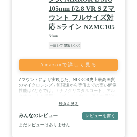
105mm f/2.8 VR S Zマ
ウント フルサイズ対
応 Sライン NZMC105
Nikon
一眼 レフ 望遠 レンズ
Amazonで詳しく見る
Zマウントにより実現じた、NIKKOR史上最高画質
のマイクロレンズ / 無限遠から等倍までの高い解像
性能はZならでは。 / ナノクリスタルコート、アル
ネオコートを採用し、ゴーストやフレアを効果的に
抑制。 / 中望遠で効果に差が出るVR（手振れ補正）
続きを見る
は4.5段。 / AF-S Micro 105mmと比べ、質量は約
120g（約16％分）の軽量化を達成。Zボディと組み
みんなのレビュー
レビューを書く
合わせれば更にコンパクトに。
まだレビューはありません