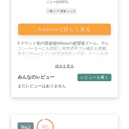
ソニー(SONY)
一眼 レフ 望遠 レンズ
Amazonで詳しく見る
Eマウント初の望遠端600mmの超望遠ズーム。テレ
コンバーターにも対応し光学式手ブレ補正も搭載。
最長1200mmまでの超望遠撮影が可能 / ズーム全域
で画面周辺までの高解像とGレンズならではの美し
いぼけ味 / 高速で動く被写体をとらえ続ける高速・
続きを見る
高精度・高追随かつ静粛なAF / フィールドワークを
支える優れた操作性と信頼性
みんなのレビュー
レビューを書く
まだレビューはありません
95
No.2