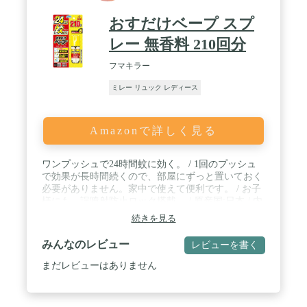
おすだけベープ スプ
レー 無香料 210回分
フマキラー
ミレー リュック レディース
Amazonで詳しく見る
ワンプッシュで24時間蚊に効く。 / 1回のプッシュ
で効果が長時間続くので、部屋にずっと置いておく
必要がありません。家中で使えて便利です。 / お子
様にも。誤噴射防止ロック搭載。 / 原産国:日本 / 内
容量:210回分 / 〈商品サイズ(幅×奥行×高さ)〉
続きを見る
120mm×39mm×215mm
みんなのレビュー
レビューを書く
まだレビューはありません