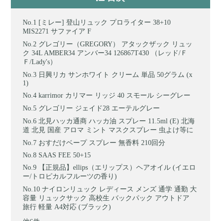
[ミレー] 登山リュック プロライター 38+10
MIS2271 サファイア F
グレゴリー（GREGORY） アタックザック リュッ
ク 34L AMBER34 アンバー34 126867T430 （レッド/Ｆ
Ｆ/Lady's）
日興リカ サンホワイト クリーム 単品 50グラム (x
1)
karrimor カリマー リッジ 40 スモール シーグレー
グレゴリー ジェイド28 エーテルグレー
北見ハッカ通商 ハッカ油 スプレー 11.5ml (E) 北海
道 北見 国産 アロマ ミント マスクスプレー 虫よけ等に
おすだけベープ スプレー 無香料 210回分
SAAS FEE 50+15
【正規品】ellips（エリップス）ヘアオイル (イエロ
ー/トロピカルフルーツの香り)
ナイロンリュック レディース メンズ 通学 通勤 大
容量 リュックサック 高校生 バックパック アウトドア
旅行 軽量 A4対応 (ブラック)