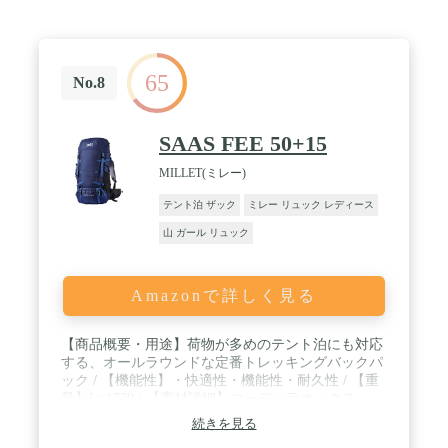
65
No.8
SAAS FEE 50+15
MILLET(ミレー)
テント泊 ザック
ミレー リュック レディース
山 ガール リュック
Amazonで詳しく見る
【商品概要・用途】荷物が多めのテント泊にも対応
する、オールラウンドな定番トレッキングバックパ
ック / 【機能性】・快適性・機能性・耐久性 / 【重
量】L=1730 / 【素材詳細】コーデュラオックス
210D ナイロン100% × ダブルリップストップ 210D
続きを見る
ナイロン100%