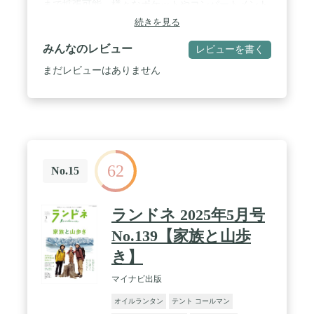
まで拡張可能。様々なポケットやコンパートメント
に分配して最適な整理に。フラップは個別のバッグ
続きを見る
に変換可能。 / 実用性:中身に素早くアクセスできる
ケース開口部、負荷に依存する圧縮のための調節可
みんなのレビュー
レビューを書く
能なストラップ、クイックアックスとスピードポー
ルポールとアイスアックスホルダーを統合。 / 快適
まだレビューはありません
性:熱成形で通気性のあるAriaprene3Dフォームが背
中に直接接触する構造で、安定性と重量配分のため
の頑丈なベルトを含みます。 / 内容:レインカバー付
きMillet Hanang 65+10バックパック×1。容
量:65+10L、カラー:ブラック。
62
No.15
ランドネ 2025年5月号
No.139【家族と山歩
き】
マイナビ出版
オイルランタン
テント コールマン