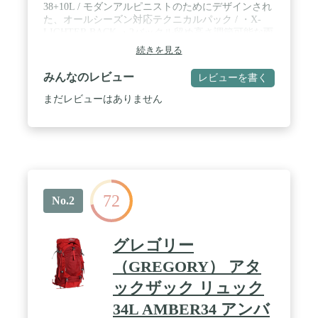
38+10L / モダンアルピニストのためにデザインされ
た、オールシーズン対応テクニカルパック / ・X-
LIGHTER BACK ・2バックル留め高さ調節可能な雨
蓋 ・拡張可能なメインコンパートメント ・ロープ
続きを見る
固定を兼ねたコンプレッションストラップ ・2つの
ジッパーフラップポケット ・ダイレクトアクセス
みんなのレビュー
レビューを書く
・3つの荷揚げ用ループ ・FPP Ergoアイスアックス
ホルダー ・スキーホルダー&サイドコンプレッショ
まだレビューはありません
ンストラップ ・取外し可能なギアホルダー付きウエ
ストハーネス ・背面一体式ショルダーハーネス
72
No.2
グレゴリー
（GREGORY） アタ
ックザック リュック
34L AMBER34 アンバ