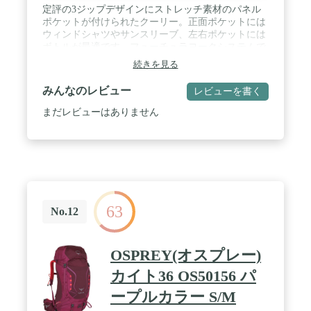
定評の3ジップデザインにストレッチ素材のパネル
ポケットが付けられたクーリー。正面ポケットには
ウィンドシャツやサンスリーブ、左右ポケットには
ボトルが最適です。フューチュラヨークシステムで
抜群のフィットを実現し、ウエストベルトは取り外
続きを見る
し可能なので、テクニカルデイハイクからアクティ
ブな日常生活まで様々シーンで活躍します。 / 容量
みんなのレビュー
レビューを書く
25L / 重量 約1.3kg
まだレビューはありません
63
No.12
OSPREY(オスプレー)
カイト36 OS50156 パ
ープルカラー S/M