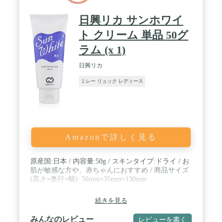
日興リカ サンホワイ
ト クリーム 単品 50グ
ラム (x 1)
日興リカ
ミレー リュック レディース
Amazonで詳しく見る
原産国:日本 / 内容量:50g / スキンタイプ:ドライ / お
肌が敏感な方や、赤ちゃんにおすすめ / 商品サイズ
(高さ×奥行×幅): 56mm×35mm×130mm
続きを見る
みんなのレビュー
レビューを書く