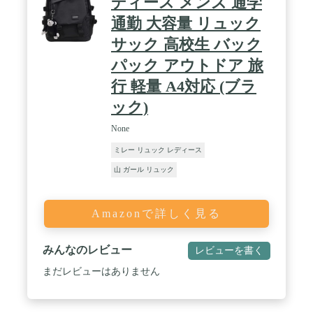
ディース メンズ 通学
通勤 大容量 リュック
サック 高校生 バック
パック アウトドア 旅
行 軽量 A4対応 (ブラ
ック)
None
ミレー リュック レディース
山 ガール リュック
Amazonで詳しく見る
みんなのレビュー
レビューを書く
まだレビューはありません