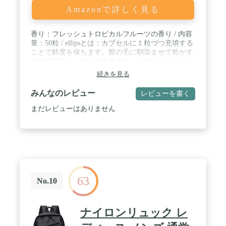
Amazonで詳しく見る
香り：フレッシュトロピカルフルーツの香り / 内容
量：50粒 / ellipsとは：カプセルに１粒づつ充填する
ことで鮮度を保ちます。髪の毛に馴染ませて乾かす
だけで簡単にヘアケア出来ます。 アロエベラオイル
が配合され、するっと指が抜けるような、しなやか
続きを見る
な手触りを与えるトリートメント効果があります。
髪に水分と油分を与え、艶やかな光沢とサラサラな
みんなのレビュー
レビューを書く
手触りが持続します。 / 目安の使用量：ショートヘ
アの髪で1カプセル（半分）が適量 / セミロングの
まだレビューはありません
髪で1カプセルが適量 / ロングヘアの髪で1カプセル
～2カプセルが適量 / 使用方法：洗髪後、髪をタオ
ルで拭いた後カプセルをねじり、本品を手に取り髪
全体に塗布します。（洗い流しません） よく馴染ま
せたらドライヤーか自然乾燥で乾かしてください。
内容量：1ml×50カプセル /発売元：株式会社アイエ
スリンク ※株式会社アイエスリンクは「ellips」の
63
正規販売代理店となります。
No.10
ナイロンリュック レ