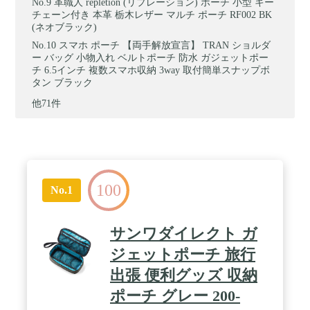
革職人 repletion (リプレーション) ポーチ 小型 キー
チェーン付き 本革 栃木レザー マルチ ポーチ RF002 BK
(ネオブラック)
スマホ ポーチ 【両手解放宣言】 TRAN ショルダ
ー バッグ 小物入れ ベルトポーチ 防水 ガジェットポー
チ 6.5インチ 複数スマホ収納 3way 取付簡単スナップボ
タン ブラック
他71件
100
No.1
サンワダイレクト ガ
ジェットポーチ 旅行
出張 便利グッズ 収納
ポーチ グレー 200-