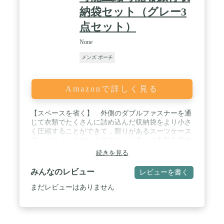
納袋セット（グレー3
点セット）
None
メンズ ポーチ
Amazonで詳しく見る
【スペースを省く】 外側のダブルファスナーを通
じて衣類でたくさんに詰め込んだ収納袋をより小さ
く圧縮することができて，限りがあるスーツケース
或いはリュックサックの中により多くの衣類を収納
できます。 / 【長持ち】 本社の収納袋は超軽量ナ
続きを見る
イロン生地で造ったので，軽くて薄いだがノンスト
ップの旅でも耐えられます。ダブルステッチのYKK
みんなのレビュー
レビューを書く
ファスナーを使うことによって収納袋を固め，圧縮
可能な旅行収納袋ができ，非常に長持ちします。 /
まだレビューはありません
【多機能性】 収納袋で衣服を分類することができま
す。例えば，汗や匂いで汚れた服を収納袋に収納
し、きれいな服と分かれることによって交差汚染が
避けられます。本社の収納袋は様々なサイズがある