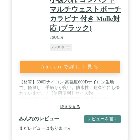
5) XPERIA全機種,R17,HUAWEI Mate 20,Pixel 3 XL,Zenfone Max,AQ
マルチウェストポーチ
S R2,EveryPhone AC。 5インチ以下のスマホももちろん入ります。
カラビナ 付き Molle対
応 (ブラック)
TSUCIA
メンズ ポーチ
Amazonで詳しく見る
【材質】600Dナイロン 高強度600Dナイロン生地
で、軽量し、手触りが良い。防水性、耐久性にも優
れています。 / 【使用便利】サイズ約
17.5cm*12cm*5cm ，重量約150g（カラビナ含め），
軽量で、コンパクトのウエストバッグ・ウエストポ
続きを見る
ーチ ですけど、大容量です。小物の分類保管、取り
扱いしやすく、メイン収納スペース×2、内側ポケッ
みんなのレビュー
レビューを書く
ト×2、外側：スマホ用ポーチ、ペン収納。 / 【多用
途】スマホやカメラ、ボールペン、メモ帳などがし
まだレビューはありません
っかり入れます。用途は作業用から普段使い、サイ
クリング、登山、アウトドア、スポーツ、サバイバ