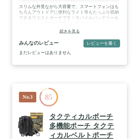
スリムな外見ながら大容量で、スマートフォンはも
ちろんアウトドアに便利なライト等もたっぷり収納
できるウエストポーチです！モバイルバッテリーを
入れたり、お財布や貴重品、車のキーなどたくさん
入ります！ / メイン収納部分はジップ付きで安心。
続きを見る
高品質なファスナーを使用し、動作も快適です。お
使いのベルトを通して腰の部分に装着し、丈夫な構
みんなのレビュー
レビューを書く
造で簡単に外れることはありません。 / カラビナは
付属しておりますので、カラビナをつけることでバ
まだレビューはありません
ッグなどに着脱可能です。 / 持ち歩いても負担が少
ない軽量かつ高耐久のオックスフォード生地を使
用。防水なので中の物を濡らすことなく使用できま
す。※完全防水商品ではありませんので予めご了承
ください。 / 作業用からアウトドア、サバイバルゲ
ームまで様々な用途で使用可能。貴重品の落とし物
防止や忘れ物対策になります。
85
No.3
タクティカルポーチ
多機能ポーチ タクテ
ィカルベルトポーチ