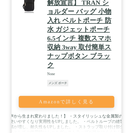
解放宣言】 TRAN シ
ョルダー バッグ 小物
入れ ベルトポーチ 防
水 ガジェットポーチ
6.5インチ 複数スマホ
収納 3way 取付簡単ス
ナップボタン ブラッ
ク
None
メンズ ポーチ
Amazonで詳しく見る
客様の声から生まれ変わりました！】 ・スタイリッシュな金属製のファ
が増し使いやすくなり実用性をUPしました。 ・ベルトループの縫製強
の安定感が増し、耐久性をUPしました。 ・ストラップ取り付け部分の縫
ーポーチとしてご使用時にショルダーストラップが外れにくくなり快適性