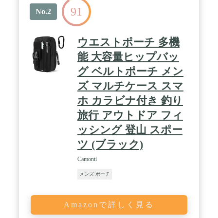
91
No.2
ウエストポーチ 多機
能 大容量ヒップバッ
グ ベルトポーチ メン
ズ マルチケース スマ
ホ カラビナ付き 釣り
旅行 アウトドア フィ
ッシング 登山 スポー
ツ (ブラック)
Camonti
メンズ ポーチ
Amazonで詳しく見る