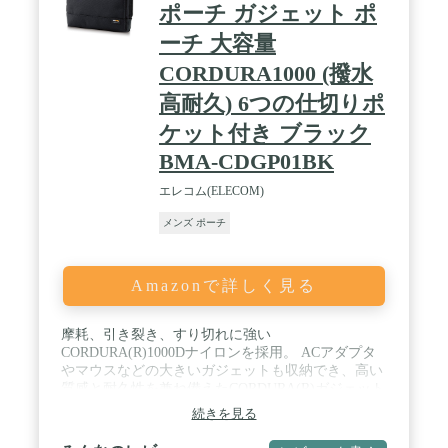
ポーチ ガジェット ポ
ーチ 大容量
CORDURA1000 (撥水
高耐久) 6つの仕切りポ
ケット付き ブラック
BMA-CDGP01BK
エレコム(ELECOM)
メンズ ポーチ
Amazonで詳しく見る
摩耗、引き裂き、すり切れに強い
CORDURA(R)1000Dナイロンを採用。 ACアダプタ
やマウスなどの大きいガジェットも収納でき、高い
質感と耐久性を兼ね備えたCORDURA(R)ガジェット
ポーチ。 / バッグタイプ:ポーチ / 気室数:1気室 / 外
続きを見る
形寸法:約 幅240×厚み65×高さ155(mm) / ポケット(気
室内):小物ポケット×6 / カラー:ブラック / 材質:主材