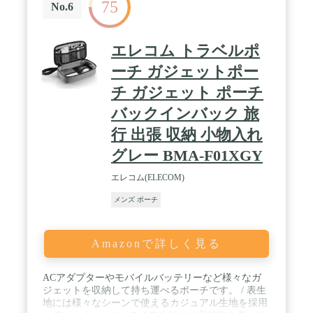
75
No.6
エレコム トラベルポ
ーチ ガジェットポー
チ ガジェット ポーチ
バックインバック 旅
行 出張 収納 小物入れ
グレー BMA-F01XGY
エレコム(ELECOM)
メンズ ポーチ
Amazonで詳しく見る
ACアダプターやモバイルバッテリーなど様々なガ
ジェットを収納して持ち運べるポーチです。 / 表生
地には様々なシーンで使えるカジュアル生地を採用