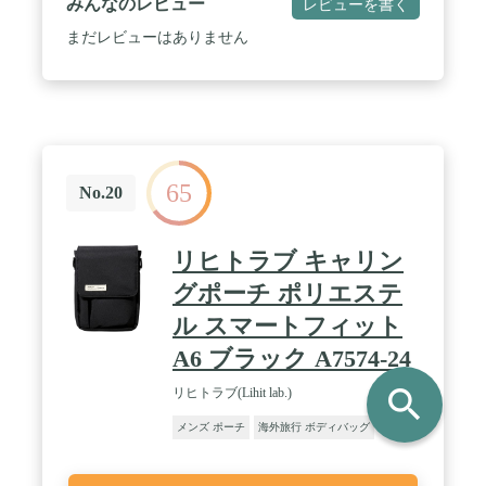
みんなのレビュー
レビューを書く
質:ナイロン、ポリエステル / 重量:約 75(g)
まだレビューはありません
65
No.20
リヒトラブ キャリン
グポーチ ポリエステ
ル スマートフィット
A6 ブラック A7574-24
search
リヒトラブ(Lihit lab.)
メンズ ポーチ
海外旅行 ボディバッグ