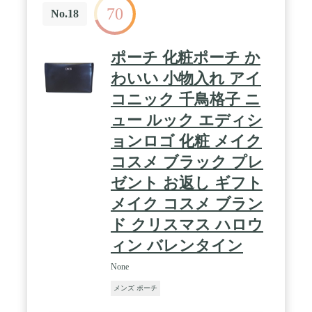
70
デザインの永遠のスタイル：KS3248Wは、クロスボ
No.18
ディ、ファニーパック、スリングバッグとして、ア
ウトドアサイクリング、旅行、レジャー、オフィ
ス、ハイキングなどで使用することができます。 /
ポーチ 化粧ポーチ か
【トリプルポケットデザイン】：3つのメイン収納
コンパートメント、中央のセミオープンポケット、
わいい 小物入れ アイ
背面の隠しマグネットカードスロットでデザインさ
コニック 千鳥格子 ニ
れています。 複数のコンパートメントがあり、必要
なものを十分に収納することができます。 注意：こ
ュー ルック エディシ
のボディバッグは、ipadの収納には適していませ
ん。
ョンロゴ 化粧 メイク
コスメ ブラック プレ
ゼント お返し ギフト
メイク コスメ ブラン
ド クリスマス ハロウ
ィン バレンタイン
None
メンズ ポーチ