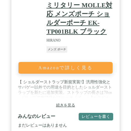
ミリタリー MOLLE対
応 メンズポーチ ショ
ルダーポーチ EK-
TP001BLK ブラック
HIRANO
メンズ ポーチ
Amazonで詳しく見る
【 ショルダーストラップ新規実装!】汎用性強化と
サバゲー以外での用途を目的としたショルダースト
ラップを新たに追加実装。ストラップの長さは70㎝
～120㎝で調整可能なフリーサイズ。 / 【カラビナ
付属パーツで汎用性大幅UP!】​MOLLE未対応のタク
続きを見る
ティカルギアや一般的なバックパック等でもアルミ
製カラビナにより装着が可能に。ベルトループは幅
みんなのレビュー
レビューを書く
2.5cm~8.8cmまで幅広く対応可能。 / 【MOLLEシス
テム対応】 モールシステム対応で、タクティカルベ
まだレビューはありません
スト・キャリアバッグなどのプラットフォームにモ