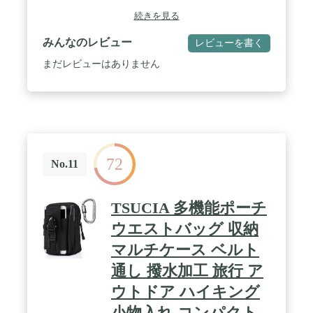
ナビはサイズが大きく、また取り付けしやすい丈夫な素材に変更し、グラ
続きを見る
UPしました。 / 【収納力抜群！必要な物をまとめてこのポーチに】 ・
ットが2つあるのでスマホ以外にキーケースや財布・小銭・ICカード・免
みんなのレビュー
レビューを書く
ッテリー・イヤホンなど必要なものをこのポーチ1つで持ち運べます。 ・
型ケースに入れたまま収納できます。2~3台使いの方も便利に使い分け
まだレビューはありません
はスナップボタンなのでベルトを外さなくても取り付け簡単】 ベルトポ
脱をより楽で簡単に！いちいちベルトを外さなくても良いので手間になり
ay！TPOに合わせてご使用なれます】 ショルダーポーチ・ベルトポー
服装に合わせて使い分け出来ます。 / 【左利きの人も安心！ダブルフ
】 2つのメインポーチはダブルファスナーを採用。どちらからも開閉が
で開くので出し入れがスムーズです。【大事なスマホを守るクッション性
も大事なスマホや機器を守るため、メイン収納2箇所の内側にはクッショ
72
コンパクト！スマホポーチの活用シーン】 ・軽くて丈夫なので、ウォー
No.11
した外出や買い物にぴったり！両手が空くのでアクティブに行動できます
を施していますので、スキーやスノーボードなどのウィンタースポーツ
バイバルゲームにもぴったりなスマホポーチです。 ・ペンや文房具、カ
TSUCIA 多機能ポーチ
びにも便利です。 ・貴重品をまとめて入れて、バッグインバッグとして
水加工・防水加工・オックスフォード素材 メイン収納2箇所・前面ポケット
ウエストバッグ 収納
ット1箇所 本体サイズ：19.5cm×12.5cm×3cm 重量：135g メイン収
マルチケース ベルト
背面ベルトループ幅：5㎝ 前面大ポケット：13㎝×10㎝ 前面ファスナー付き
ョルダーストラップの長さ ：最長138㎝㎝（調節可能） カラビナ1個付き
通し 撥水加工 旅行 ア
・防水加工を施してありますので多少の雨の日も安心です。(完全防水で
ぐに拭いてください) / 6.5インチ以下のスマホ・携帯対応 対応機種一例
ウトドア ハイキング
5×77.4×7.7mm、208g）を含むiphone全機種
小物入れ コンパクト
PhoneXS,iPhoneX,iPhone8Plus,iPhone8,iPhone7Plus,iPhone7,iPhone6sPlus,iP