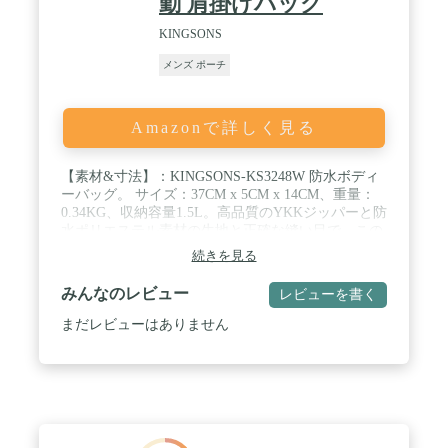
勤 肩掛けバッグ
KINGSONS
メンズ ポーチ
Amazonで詳しく見る
【素材&寸法】：KINGSONS-KS3248W 防水ボディ
ーバッグ。 サイズ：37CM x 5CM x 14CM、重量：
0.34KG、収納容量1.5L。高品質のYKKジッパーと防
水ポリエステル素材の生地と正確な縫い目で、この
バッグは頑丈で耐久性があります。 / 【立体的な収
続きを見る
納空間設計】：KS3248Wメンズボディバッグは、全
方向の身体に適応するように立体的な収納空間を設
みんなのレビュー
レビューを書く
計しています。 シンプルで軽く、質感のある表現が
特徴です。 / 【人間工学に基づいたデザイン】：ボ
まだレビューはありません
ディバッグは、人間工学に基づいてデザインされた
ショルダーストラップに、一瞬で開閉できるクイッ
クマグネットリリースバックルと、隠れた伸縮性生
地の滑り止めを装備しています。 (ショルダースト
ラップの長さは35～100cmまで調節可能）。 / 【日
常的な実用性】：軽量の日常的な旅行やスポーツに
最適なボディバッグです。カジュアルでシンプルな