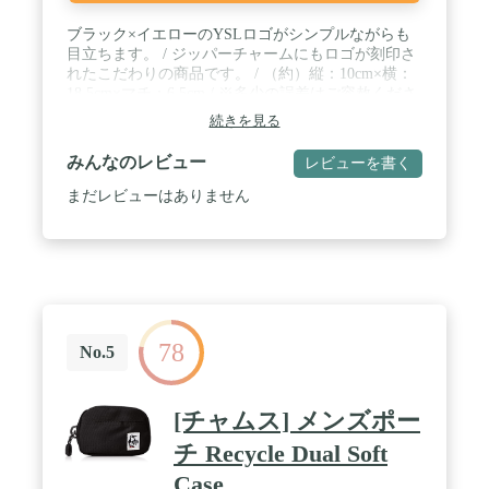
ブラック×イエローのYSLロゴがシンプルながらも
目立ちます。 / ジッパーチャームにもロゴが刻印さ
れたこだわりの商品です。 / （約）縦：10cm×横：
18.5cm×マチ：6.5cm / ※多少の誤差はご容赦くださ
い 。
続きを見る
みんなのレビュー
レビューを書く
まだレビューはありません
78
No.5
[チャムス] メンズポー
チ Recycle Dual Soft
Case