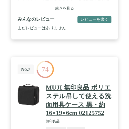
しています。 / ポーチの内生地には収納物を傷つけ
にくい起毛素材を使用しています。 / 豊富な小分け
続きを見る
ポケットで収納物を細かく整理できます。 / 持ち運
びやカバンからの取り出しに便利な引き手ハンドル
みんなのレビュー
レビューを書く
がついています。
まだレビューはありません
74
No.7
MUJI 無印良品 ポリエ
ステル吊して使える洗
面用具ケース 黒・約
16×19×6cm 02125752
無印良品