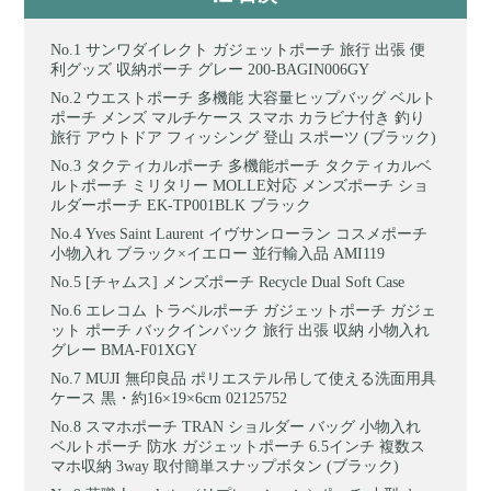
サンワダイレクト ガジェットポーチ 旅行 出張 便
利グッズ 収納ポーチ グレー 200-BAGIN006GY
ウエストポーチ 多機能 大容量ヒップバッグ ベルト
ポーチ メンズ マルチケース スマホ カラビナ付き 釣り
旅行 アウトドア フィッシング 登山 スポーツ (ブラック)
タクティカルポーチ 多機能ポーチ タクティカルベ
ルトポーチ ミリタリー MOLLE対応 メンズポーチ ショ
ルダーポーチ EK-TP001BLK ブラック
Yves Saint Laurent イヴサンローラン コスメポーチ
小物入れ ブラック×イエロー 並行輸入品 AMI119
[チャムス] メンズポーチ Recycle Dual Soft Case
エレコム トラベルポーチ ガジェットポーチ ガジェ
ット ポーチ バックインバック 旅行 出張 収納 小物入れ
グレー BMA-F01XGY
MUJI 無印良品 ポリエステル吊して使える洗面用具
ケース 黒・約16×19×6cm 02125752
スマホポーチ TRAN ショルダー バッグ 小物入れ
ベルトポーチ 防水 ガジェットポーチ 6.5インチ 複数ス
マホ収納 3way 取付簡単スナップボタン (ブラック)