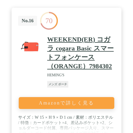
ので，衣服、シューズ、電子用品、入浴用品などに
適したサイズを使いましょう！ / 【サイズ】 圧縮後
のサイズ 約25×18×4 センチ（小さいサイズ）約
70
36×25×4 センチ（大きいサイズ）、圧縮前のサイズ
No.16
約25×18×10 センチ （小さいサイズ）約36×25×10
センチ （大きいサイズ）。 / 【より良い旅行グッ
ズ】 立方体で圧縮可能な収納袋セットは貴方の様々
WEEKEND(ER) コガ
なアィテムをきちんと並べることができます。家族
旅行、ビジネス旅行、遠足、キャンプやツーリング
ラ cogara Basic スマー
カー又はクルーズ客船旅行に適したグッズです。も
トフォンケース
しも購入した本社の商品がお気に入らない場合商品
交換もしくは全額返金ができます。
（ORANGE）7984302
HEMING'S
メンズ ポーチ
Amazonで詳しく見る
サイズ：W 15 × H 9 × D 1 cm / 素材：ポリエステル
/ 特徴：カードポケット×4、差込みポケット×2、シ
ョルダーコード付属、専用パッケージ入り、スマー