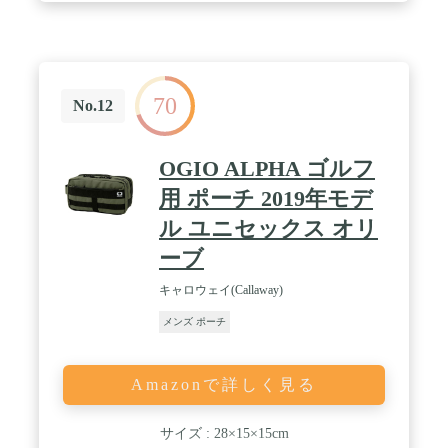
ルゲームまで、様々なシーンに合わせて使い方は自
在です。 / 【Molle対応】機能的なウエストバッグで
す。背面には「ベルトループ」が付いています。3
段階調整可能なので様々な幅のベルトやバッグに装
着可能です。出先の持ち歩きに重宝です。
70
No.12
OGIO ALPHA ゴルフ
用 ポーチ 2019年モデ
ル ユニセックス オリ
ーブ
キャロウェイ(Callaway)
メンズ ポーチ
Amazonで詳しく見る
サイズ : 28×15×15cm