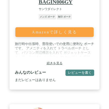
BAGIN006GY
サンワダイレクト
メンズ ポーチ
無印 ポーチ
Amazonで詳しく見る
旅行時や出張時、普段使いでの使用に便利な ポーチ
です。 アメニティを入れて トラベルポーチ とし
て、パソコン周辺機器を入れて ガジェットケース
として、モバイルバッテリー や ケーブル を 収納
して 小物入れ として。使い方はさまざま！ / 【特
続きを見る
徴】●ファスナー付きポケットを1箇所、メッシュポ
ケットを4箇所搭載しています。●上下に大きく開い
みんなのレビュー
レビューを書く
て中身が見やすく、ひと目で全体を確認できます。
●ファスナーはダブルファスナーです。 / 【外寸】
まだレビューはありません
幅21.5cm×奥行11.5cm×高さ6cm・【重さ】約96g /
【内寸】幅21cm×奥行11cm×高さ5.5cm / 【素材】ポ
リエステル・【生産地】中国・【保証期間】初期不
良のみ