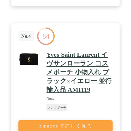
ジュールとして追加可能。４段式ウェイビングライ
ン・1inch(2.5㎝)/1ライン / 【全10色のコンバットカ
ラー】ほとんどのミリタリー装備にマッチするよう
に厳選した全10カラーを配備。タクティカル系最大
数のカラーバリエーションなので手持ちの装備品に
合わせて選択が可能。 / 【大容量収納機能】サイ
84
ズ：18cm＊12cm＊7cm。4ポケットでコンパクトな
No.4
のに大容量収納が可能。必要なアイテムがしっかり
入るジャストサイズ設計。(※サイズは個体差によ
る若干の誤差があります。）
Yves Saint Laurent イ
ヴサンローラン コス
メポーチ 小物入れ ブ
ラック×イエロー 並行
輸入品 AMI119
None
メンズ ポーチ
Amazonで詳しく見る