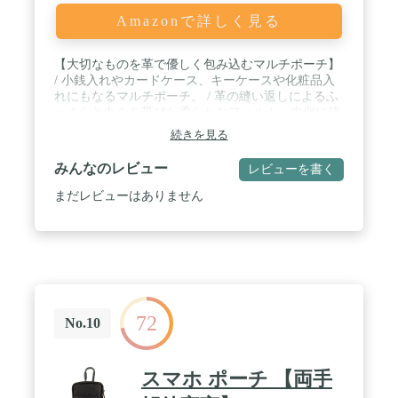
Amazonで詳しく見る
【大切なものを革で優しく包み込むマルチポーチ】
/ 小銭入れやカードケース、キーケースや化粧品入
れにもなるマルチポーチ。 / 革の縫い返しによるふ
っくらと丸みを帯びた柔らかなフォルム。内側に使
ったピッグスエードと相まって、入れたものを優し
続きを見る
く包み込みます。 / 内部にはポケットと取り外しの
できるキーチェーン付き。色々な用途に使える便利
みんなのレビュー
レビューを書く
なマルチポーチです。 / [種別] ポーチ [サイズ(約)]
横12.5cm 縦8cm 厚さ2.5cm [素材] メイン：牛革(栃
まだレビューはありません
木レザー)、裏地：ピッグスエード、合皮 [重さ(約)]
65g [機能] ポーチ×1、ポケット×1、キーチェーン×1
[生産] 日本製
72
No.10
スマホ ポーチ 【両手