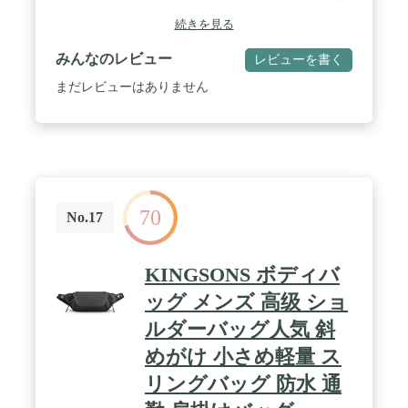
トフォンポケット：iphonexsサイズ相当対応（ケー
ス未装着に限ります） / 生産国：中国 / 備考：
続きを見る
RakutenHandが丁度収まります。
みんなのレビュー
レビューを書く
まだレビューはありません
70
No.17
KINGSONS ボディバ
ッグ メンズ 高级 ショ
ルダーバッグ人気 斜
めがけ 小さめ軽量 ス
リングバッグ 防水 通