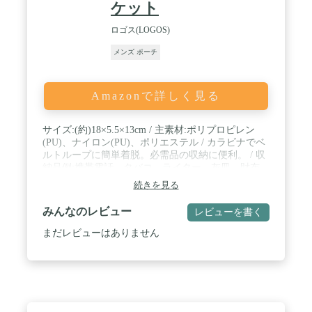
ケット
ロゴス(LOGOS)
メンズ ポーチ
Amazonで詳しく見る
サイズ:(約)18×5.5×13cm / 主素材:ポリプロピレン
(PU)、ナイロン(PU)、ポリエステル / カラビナでベ
ルトループに簡単着脱。必需品の収納に便利。 / 収
納品例:携帯電話、タバコ、ライター、灰皿、財布、
小物、ペン、伝票、手帳、印鑑、等 / ブランド:ロゴ
続きを見る
ス(LOGOS)
みんなのレビュー
レビューを書く
まだレビューはありません