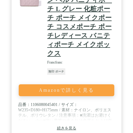
スナーを採用して、千回以上のテストを経て、なめ
チ L グレー 化粧ポー
らかで、カートンがなくて、丈夫です。 / 【容量最
適】安全なファスナー付きメイン収納ポケットが三
チ ポーチ メイクポー
層に区切りされてカードケースもついて携帯とカー
ドなど必要な荷物を分けて収納したい人におすすめ
チ コスメポーチ ポー
の人気のランニングポーチです、現金、パスポー
チレディース バニテ
ト、搭乗券、クレジットカード、スマートフォン、
鍵、チケットなどに分けて収納可能です、たっぷり
ィポーチ メイクボッ
収納スペースを提供します，重要な私物などを隠す
ために使用できます。 / 【用途広い】この薄型バッ
クス
クは出張、飛行機に乗る、スポーツ、ハイキング、
犬の散歩、サイクリング、マラソンなど、さまざま
Francfranc
なアクティビティに最適，胸周りにも着用できま
無印 ポーチ
す、特にユニークなイヤホンホールコード穴の設計
があり、ランニング、運動、フィットネス、登山ゴ
ルフ、釣り、休日活動などに便利なイヤホンを携帯
して、いつでもどこでも感動的な音楽を聞くことが
Amazonで詳しく見る
できます。携帯の落下を心配する必要はありませ
ん、お出かけに便利を提供します。
品番：1106080045401 / サイズ：
W235×D180×H175mm / 素材：ナイロン、ポリエス
テル、ポリウレタン / 注意事項：■洗濯はお避けく
ださい。<br>■強い摩擦や水ぬれは色落ちおよび傷
の原因となりますのでお避けください。<br>■汚れ
続きを見る
を落とす場合は薄めた中性洗剤を布に含ませ拭き取