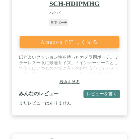
SCH-HDIPMHG
ハクバ
無印 ポーチ
Amazonで詳しく見る
ほどよいクッション性を持ったカメラ用ポーチ。ミ
ラーレス一眼に最適サイズ。 / インナーケースとし
て使えばいつものお気に入りの鞄で安心してカメラ
を持ち運べます。 / ちょっとしたお出かけ用ポーチ
としても便利に使えるサイドハンドル付き。 / 収納
続きを見る
例 : 標準レンズ装着のミラーレス一眼カメラ+交換
レンズ1本 / 内寸法 : 約W210×H125×D100mm / 外寸
みんなのレビュー
レビューを書く
法 : 約W225×H135×D115mm / 重量 : 約160ｇ / 材質 :
ポリエステル、PVC
まだレビューはありません