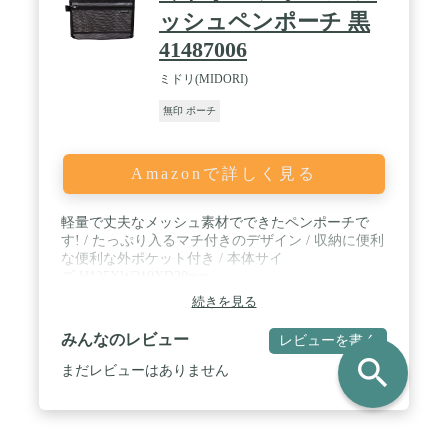
できる長さなので、男女を問わず、誰でも気軽に使
ッシュペンポーチ 黒
用できます。 / 【注意事項】ご使用前に、必ず製品
41487006
の防水テストを行ってください。水中で使用する前
に、きちんと密封されていることを確認してくださ
ミドリ(MIDORI)
い。また、使用後は水分をふき取り、乾燥させてか
ら保管してください。
無印 ポーチ
Amazonで詳しく見る
軽量で丈夫なメッシュ素材でできたペンポーチで
す! / たっぷり入るマチ付きのデザイン / 収納に便利
な便利な外ポケット付き / 本体サイ
ズ:H125XW210XD30mm
続きを見る
みんなのレビュー
レビューを書く
search
まだレビューはありません