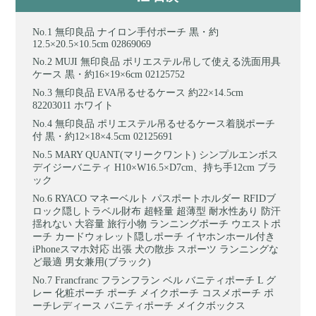
無印良品 ナイロン手付ポーチ 黒・約
12.5×20.5×10.5cm 02869069
MUJI 無印良品 ポリエステル吊して使える洗面用具
ケース 黒・約16×19×6cm 02125752
無印良品 EVA吊るせるケース 約22×14.5cm
82203011 ホワイト
無印良品 ポリエステル吊るせるケース着脱ポーチ
付 黒・約12×18×4.5cm 02125691
MARY QUANT(マリークワント) シンプルエンボス
デイジーバニティ H10×W16.5×D7cm、持ち手12cm ブラ
ック
RYACO マネーベルト パスポートホルダー RFIDブ
ロック隠しトラベル財布 超軽量 超薄型 耐水性あり 防汗
揺れない 大容量 旅行小物 ランニングポーチ ウエストポ
ーチ カードウォレット隠しポーチ イヤホンホール付き
iPhoneスマホ対応 出張 犬の散歩 スポーツ ランニングな
ど最適 男女兼用(ブラック)
Francfranc フランフラン ベル バニティポーチ L グ
レー 化粧ポーチ ポーチ メイクポーチ コスメポーチ ポ
ーチレディース バニティポーチ メイクボックス