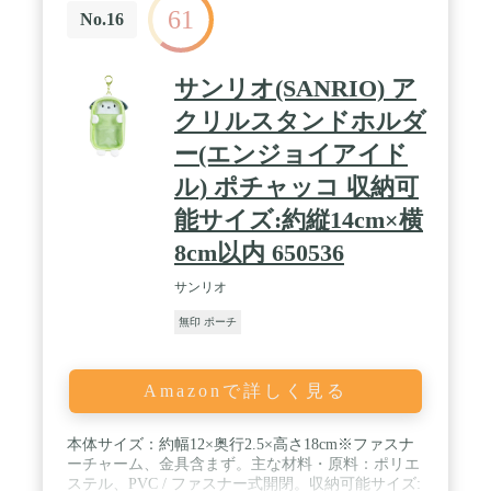
61
No.16
サンリオ(SANRIO) ア
クリルスタンドホルダ
ー(エンジョイアイド
ル) ポチャッコ 収納可
能サイズ:約縦14cm×横
8cm以内 650536
サンリオ
無印 ポーチ
Amazonで詳しく見る
本体サイズ：約幅12×奥行2.5×高さ18cm※ファスナ
ーチャーム、金具含まず。主な材料・原料：ポリエ
ステル、PVC / ファスナー式開閉。収納可能サイズ: