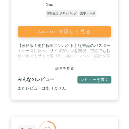
None
海外旅行 ボディバッグ
無印 ポーチ
Amazonで詳しく見る
【改良版！更に軽量コンパクト】従来品のパスポー
トケースに比べ、サイズダウンを実現、空港でもお
買い物でもサッと取り出し易いコンパクト設計を実
現しました。17.5cm×14.5cm×0.3cmそして僅か65gと
最軽量！！携行に更におしゃれに便利になりました
続きを見る
☆ / 【更に強化！スキミング防止機能】ICカード情
報等の不正読み取り被害防止のために、専門家によ
みんなのレビュー
レビューを書く
り厳選された高機能性スキミング防止素材のみを内
側に配置し、効果的にスキミング被害をブロックす
まだレビューはありません
る強化版です！ / 【スリ被害を未然に防止！首下げ
デザイン】首に掛けて携行することで、スリ被害を
未然に防ぐ効果が高まります。首下げストラップは
掛け心地の良い太紐を採用！スライドしてスムーズ
に簡単に長さを調整できる便利なアジャスター付き
パスポートケースです☆ / 【７つのポケットで貴重
品をまとめて管理！】 パスポートのみならず、紙
幣、硬貨、クレジットカード、デビットカード、キ