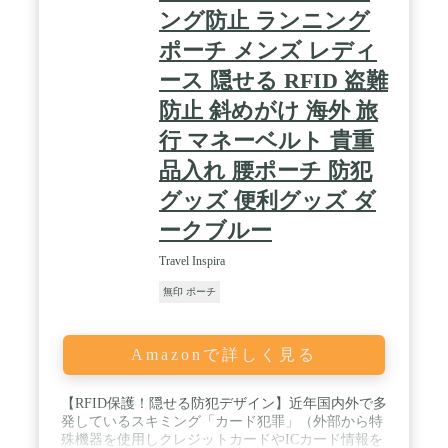
ング防止 ランニング
ポーチ メンズ レディ
ース 隠せる RFID 盗難
防止 斜めがけ 海外 旅
行 マネーベルト 貴重
品入れ 腰ポーチ 防犯
グッズ 便利グッズ ダ
ークブルー
Travel Inspira
無印 ポーチ
Amazonで詳しく見る
【RFID保護！隠せる防犯デザイン】近年国内外で多
発しているスキミング「カード犯罪」（外部から特
殊機器を使用しクレジットカードやICカード情報を