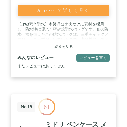
Amazonで詳しく見る
【IP68完全防水】本製品は丈夫なPVC素材を採用
し、防水性に優れた密封式防水バッグです。IP68防
水仕様を備えたこの防水バッグは、三重チャックと
マジックテープが付いているので、密閉性能が保証
され、スマホや他の貴重品を水濡れ、汚れからしっ
続きを見る
かり保護します。スイミング、アウトドア、釣り、
ボードなどのシーンに対応できます。 / 【優れた収
みんなのレビュー
レビューを書く
納力】コンパクトな外見でありながら、見た目以上
の収納力を持つ防水ポーチです。サイズ：
まだレビューはありません
22cm×16.5cm。携帯電話、現金、鍵、腕時計、ハン
カチなどのグッズを収納するのに十分なスペースを
持っています。2個入りで、自分用だけでなく、家
族や友達にもシェアできます。 / 【スクリーンタッ
チ可能】オレンジ色の防水ポーチは半透明の仕様で
す。その為、スマホをポーチから取り出さなくて
も、メッセージの確認と送信ができます。 / 【調整
61
可能のウェストベルト】ベルトはバックル式で着脱
No.19
が楽々です。ウエストストラップの長さは約88～
126cmの調節が可能で、ショルダーバッグ、ボディ
バッグ、ハンドバッグ、ウエストバッグなど、お好
ミドリ ペンケース メ
みのスタイルで持ち運ぶ事が可能です。快適に装着