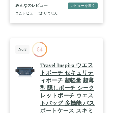
ってください。ベンジン・シンナー類は使用しない
みんなのレビュー
レビューを書く
でください。<br>■商品に強い衝撃、過度の荷重を
加えますと破損の原因になりますので、ご使用の際
まだレビューはありません
は十分にお気をつけくださいますよう、お願いいた
します。
64
No.8
Travel Inspira ウエス
トポーチ セキュリテ
ィポーチ 超軽量 超薄
型 隠しポーチ シーク
レットポーチ ウエス
トバッグ 多機能 パス
ポートケース スキミ