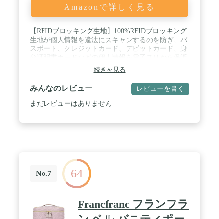
Amazonで詳しく見る
【RFIDブロッキング生地】100%RFIDブロッキング
生地が個人情報を違法にスキャンするのを防ぎ、パ
スポート、クレジットカード、デビットカード、身
分証明書カードなどの個人情報を電子スリから保護
し、常にあなたの持ち物を安全かつ安全に保ちま
続きを見る
す、旅行用マネーベルトの保護で旅行をお楽しむ事
ができます。 / 【420D防水素材と快適】防水420Dリ
みんなのレビュー
レビューを書く
ップストップナイロン、高品質のジッパー素材を採
用し、ダブルステッチで補強された縫い目が裂けや
まだレビューはありません
破れを防ぎ、洗い可能、手入れも簡単、汗やにわか
雨から中の物を乾燥した状態で安全に保ちます。そ
れに、肌に優しい背面の通気性のあるメッシュが不
快な熱と湿気を防ぎます、 特に長時間の旅行やジム
に便利で、一日中快適に着用できます。（ご注意：
ベルトは防水しないです。） / 【隠された安全性】
超軽量細長いデザインで、盗み見されたっら目立た
64
ず、隠された安全性あり。さらに、伸縮性のあるウ
No.7
エストバンドにより、ウエストパックは体にぴった
りとフィットします、場合によって自由に調整でき
ウエストの長さは72㎝～115㎝に適しており、 衣服
Francfranc フランフラ
のレイヤーの間に、服の下やパンツの内側に隠すこ
とができます。なお、ハイエンドの順滑金属のファ
ン ベル バニティポー