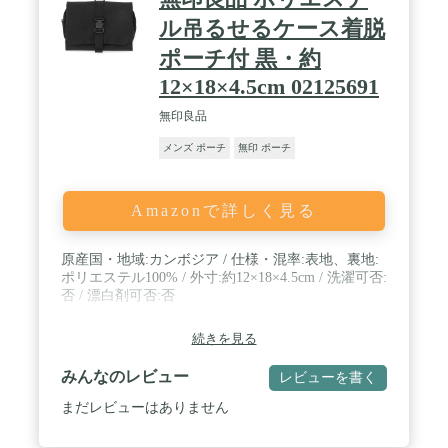
ル吊るせるケース着脱
ポーチ付 黒・約
12×18×4.5cm 02125691
無印良品
メンズ ポーチ
無印 ポーチ
Amazonで詳しく見る
原産国・地域:カンボジア / 仕様・混率:表地、裏地:
ポリエステル100% / 外寸:約12×18×4.5cm / 洗濯可否:
否 / 漂白剤可否:否
続きを見る
みんなのレビュー
レビューを書く
まだレビューはありません