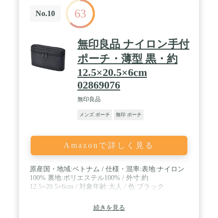
設計”のため、腰にフィットしやすく、超軽量＆薄
金・交換など迅速に対応させていただきます。弊社
63
型なので、モノを入れても装着している のが気にな
No.10
では24時間以内にお客様にご満足いただけるよう親
らないような設計。 / スキミング防止RFID 盗難防
切丁寧に返信させていただきます。
止素材採用で、カードやパスポートの情報盗み取り
を防止します。旅行 でも人混み場所でも個人情報か
無印良品 ナイロン手付
らしっかり守れるだけでなく、大事な貴重品をいつ
でも「ちゃんとこ こにある」と防犯対策として、安
ポーチ・薄型 黒・約
心！ / シンプルなデザインは男女問わず着装できま
12.5×20.5×6cm
す。バックルを使用した設計により着脱が簡単、ウ
エス トサイズに合わせ長さ調節が可能です。撥水性
02869076
のある生地を使用、汗にも強い、急な雨から大切な
荷 物を守ります。
無印良品
メンズ ポーチ
無印 ポーチ
Amazonで詳しく見る
原産国・地域:ベトナム / 仕様・混率:表地:ナイロン
100% 裏地:ポリエステル100% / 外寸:約
12.5×20.5×6cm / 対象年齢:大人 / 色:ブラック
続きを見る