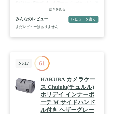
約縦14cm×横8cm以内。内側:オープンポケット2。ア
クリルスタンドの収納、持ち運びに便利。 / キャラ
続きを見る
クターがアクリルスタンドを抱っこしているような
キャラクター形デザイン。後ろ姿もかわいい。対象
みんなのレビュー
レビューを書く
年齢3才以上 / (C)1989,2024 SANRIO CO.,LTD.(P)
まだレビューはありません
61
No.17
HAKUBA カメラケー
ス Chululu(チュルル)
ホリデイ インナーポ
ーチ M サイドハンド
ル付き ヘザーグレー