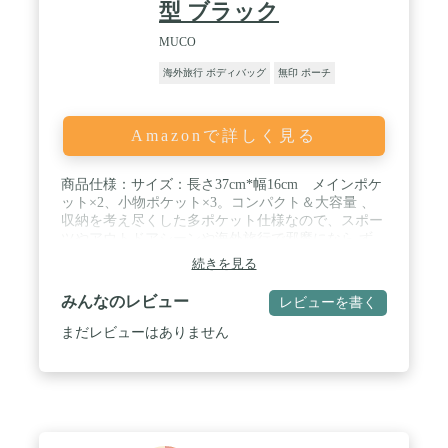
型 ブラック
グッズです。スマートフォン、現金、パスポート、
紙幣やカード類、ハンカチ・ティッシュ、搭乗券、
MUCO
クレジットカード、鍵、チケットなどに分けて収納
可能、毎日の必需品を収納バック。①メインポケッ
海外旅行 ボディバッグ
無印 ポーチ
トはRFIDブロッキング素材を採用、整理できるメッ
シュ仕切り付き。効率の良い収納力を発揮！クレジ
ットカード、カード類や定期券などに。②後ろのポ
Amazonで詳しく見る
ケットは取り出す頻度の高いものや現金、スマホな
どを収納できる。③背面には隠しポケットがあり、
重品を安全に身に着けるポーチ。 / 【用途広い】こ
商品仕様：サイズ：長さ37cm*幅16cm メインポケ
の薄型バックは旅行、仕事用、出張、飛行機に乗
ット×2、小物ポケット×3。コンパクト＆大容量 、
る、ちょっとした外出、スポーツ、ランニング、ウ
収納を考え尽くした多ポケット仕様なので、スポー
ォーキング、ハイキング、犬の散歩、登山、サイク
ツやアウトドアシーンや海外旅行で邪魔になら ず
リング、マラソンなど、さまざまな場面に最適。パ
に、必需品をしっかり収納可能な多機能ポーチで
ックを腰に掛けたり、肩やクロスボディに入れた
続きを見る
す。 / 【大画面スマホはもちろん、２つ折り財布も
り、胸周りにも着用できます。海外 旅行でも大活
収納可能！大切な鍵やカード類も収納できるので、
躍！ご好評いただいております。ウエストバック・
みんなのレビュー
レビューを書く
これ一 つで安心して外出できます。表面からイヤフ
ショルダーバッグ・斜め掛けバッグ・隠しバッグ・
ォンを通せるジャック（穴）も付いているため、ス
まだレビューはありません
ランニング ポーチ・旅行 ポーチとしてもおすすめ
マホ やプレイヤーを中に入れて、イヤフォンのみ外
です。 ご海外旅行以外用だけでなく、日常生活など
に出せば音楽もハンズフリーで聴けます。 / 裏地
にも活躍します。 / 【安心なアフターサービス提
は、長時間装着してもムレにくいメッシュ素材でフ
供】弊社は製品の品質向上に努めております。ご注
ァスナー付きなので、航空券やイミグレーシ ョンカ
文いただいた商品には2年間の品質保証が付いてお
ード、小銭なども安心して収納可能で便利。夏場の
り、ご購入の商品は不良品や気に入らない場合は、
不快感からも解放されます。”人間工学に 基づいた
ご遠慮なくメールで弊社までご連絡ください。返