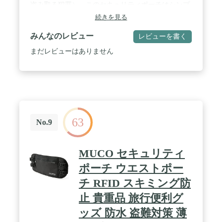
盗み取る犯罪）。このセキュリティポーチはシンプ
ルですが、機能をぎゅっと詰め込んで作った腹巻き
続きを見る
タイプのセキュリティぽーちです！セキュリティぽ
ーち機能が貴重品を守るポーチ！スキミング防止ポ
みんなのレビュー
レビューを書く
ケットを搭載、スキミングを遮断して。個人重要情
報の安全性を確保する！ / 【容量最適&薄型＆超軽
まだレビューはありません
量】サイズ：☆(約)縦14cm× 横27cm× 厚さ0.4cm☆
ベルト長さ：(約)66-101cm（可伸縮）☆重さ：
(約)90g☆材質：通気性ナイロン生地。☆ポケット
数：3個。通気性ナイロン生地は通気性と耐水性に
優れています。洗濯可能でお手入れ簡単、物をドラ
イに保ちます、さらに、ばっくお腹に当たる裏面
は、通気性がよく蒸れにくいメッシュ素材のポケッ
63
トになっています。0.4cmの薄型設計のため服の下
No.9
に隠して装着できる超薄型タイプで、着用を忘れる
くらいのフィット感。貴重品を持ち運びできる、盗
難防止に役立ちますばっぐ。体にフィットする伸縮
MUCO セキュリティ
ベルト採用、すぐに伸びてフニャフニャしない上質
のものを採用しています。場合によって、ウエスト
ポーチ ウエストポー
の長さは自由に調整できる。持ち運びに負担がな
チ RFID スキミング防
い、フィット感が高く、腰に負担が少ない。特に長
距離旅行やジムでの使用に適しています。一日中快
止 貴重品 旅行便利グ
適に着用旅行グッズです。 / 【コンパクトなのに3
ポケット搭載】セキュリティバッグは薄型 軽量のデ
ッズ 防水 盗難対策 薄
ザインですが、3ポケット搭載があり収納十分便利