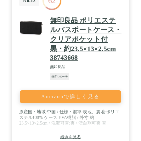
62
No.12
ャッシュカード、ＩＣカード、航空券、各種チケッ
ト、スマホ、メモ帳、薬などスキミング防止セキュ
リティーポーチ、トラベルウォレットとしての収納
無印良品 ポリエステ
にも対応します☆ / 【男女兼用☆ビジネスやレジャ
ーにも最適】背の低いお子様にも対応しており、簡
ルパスポートケース・
単にスムーズにストラップの長さを調整できま
クリアポケット付
す。 男女兼用、ビジネスやレジャーに幅広くご利
用いただけます！！
黒・約23.5×13×2.5cm
38743668
無印良品
無印 ポーチ
Amazonで詳しく見る
原産国・地域:中国 / 仕様・混率:表地、裏地:ポリエ
ステル100% ケース:EVA樹脂 / 外寸:約
23.5×13×2.5cm / 洗濯可否:否 / 漂白剤可否:否
続きを見る