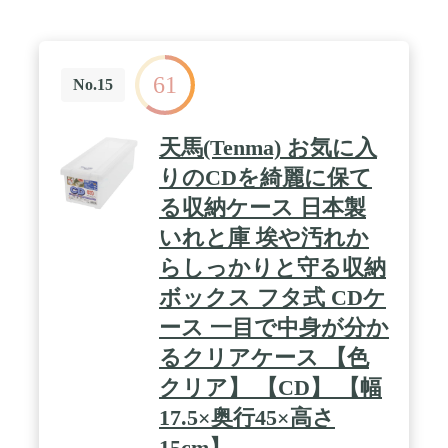
61
No.15
天馬(Tenma) お気に入
りのCDを綺麗に保て
る収納ケース 日本製
いれと庫 埃や汚れか
らしっかりと守る収納
ボックス フタ式 CDケ
ース 一目で中身が分か
るクリアケース 【色
クリア】 【CD】 【幅
17.5×奥行45×高さ
15cm】