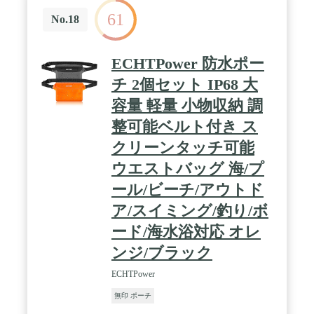
61
No.18
ECHTPower 防水ポー
チ 2個セット IP68 大
容量 軽量 小物収納 調
整可能ベルト付き ス
クリーンタッチ可能
ウエストバッグ 海/プ
ール/ビーチ/アウトド
ア/スイミング/釣り/ボ
ード/海水浴対応 オレ
ンジ/ブラック
ECHTPower
無印 ポーチ