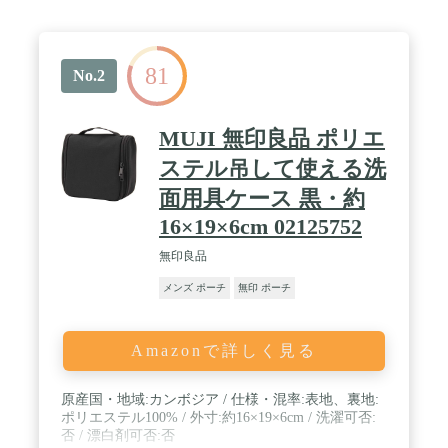
81
No.2
MUJI 無印良品 ポリエ
ステル吊して使える洗
面用具ケース 黒・約
16×19×6cm 02125752
無印良品
メンズ ポーチ
無印 ポーチ
Amazonで詳しく見る
原産国・地域:カンボジア / 仕様・混率:表地、裏地:
ポリエステル100% / 外寸:約16×19×6cm / 洗濯可否:
否 / 漂白剤可否:否