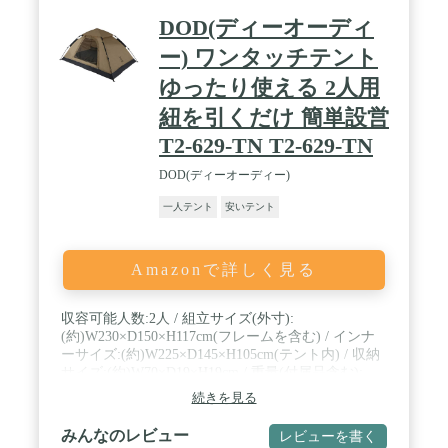
DOD(ディーオーディ
ー) ワンタッチテント
ゆったり使える 2人用
紐を引くだけ 簡単設営
T2-629-TN T2-629-TN
DOD(ディーオーディー)
一人テント
安いテント
Amazonで詳しく見る
収容可能人数:2人 / 組立サイズ(外寸):
(約)W230×D150×H117cm(フレームを含む) / インナ
ーサイズ:(約)W225×D145×H105cm(テント内) / 収納
サイズ:(約)W70×D19×H19cm / 重量(付属品含む):
(約)3kg / 材質:トップ:66Dポリエステル フロア:ポリ
続きを見る
エチレン ポール:グラスファイバー / 付属品:トップ
シート、ペグx8、ロープx4、キャリーバッグ、取扱
みんなのレビュー
レビューを書く
説明書 / 耐水圧:1500mm / カラー:タン