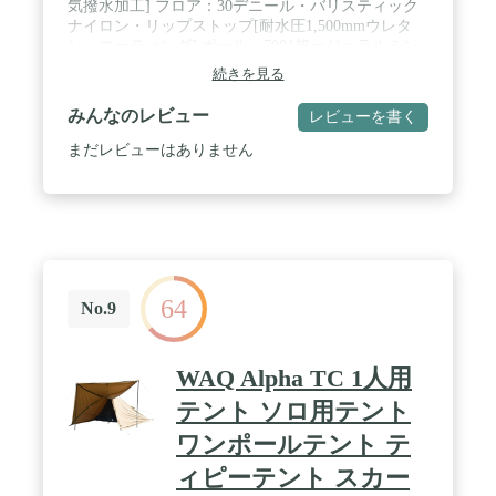
気撥水加工] フロア：30デニール・バリスティック
ナイロン・リップストップ[耐水圧1,500mmウレタ
ン・コーティング] ポール：7001超ージュラルミン
[アルマイト加工] (ポール径)φ8.5mm / 【本体重量】
続きを見る
1.23kg(1.43kg) ※本体重量はポール、レインフライ
(別売)を含む重量です。( )内はペグ、張り綱、スタ
みんなのレビュー
レビューを書く
ッフバッグを含む総重量です。 / 【カラー】ホワイ
ト(WT) / 【構成】テント本体1、本体ポール1組、
まだレビューはありません
∅3mm反射材入り張り綱4本、16cmアルミペグ12本、
ポール応急補修用パイプ1本
64
No.9
WAQ Alpha TC 1人用
テント ソロ用テント
ワンポールテント テ
ィピーテント スカー