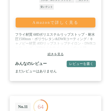
Φ19mmの太さのものを採用しています。また、サブ
ポールにはランタンフック用の金具を装着し、カラ
安いテント
ビナやフックを活用すればランタンを吊り下げるこ
とも可能です。 / ✔【FEATURES[特徴]】 ・ベンチ
レータが2箇所に：テント内部に新鮮な空気が流れ
Amazonで詳しく見る
るよう、テント上部2箇所にベンチレーターを設置
いたしました。 ・ローコットがすんなり入るインナ
ーテント：インナーテント内でコットが使用できる
フライ材質:68Dポリエステルリップストップ・耐水
よう床面サイズを少し広めの230x110cmに設計いた
圧1500mm・ポリウレタン&DWRコーティング / キ
しました。 ※WAQ2WAYフォールディングコットが
ャノピー材質:40Dリップストップナイロン・DWRコ
中に入ります。 ・少し大きめの収納バッグ：テント
ーティング、20Dマイクロメッシュ / ポール材
の他に必要なアイテムをまとめられるよう少し大き
質:7000シリーズアルミ / フロア材質:70Dナイロンタ
続きを見る
めの収納バッグに設計いたしました。 / ✔【製品詳
フタ・耐水圧3000mm・ポリウレタン&DWRコーテ
細】 ・サイズ：フライシートサイズ（外寸）：
ィング / 定員:2 / ドアの数:2 / 最小重量(フライ/本体/
みんなのレビュー
レビューを書く
（約）W240cm × D240cm × H150cm ・インナーテン
ポール):2240g / 総重量:2770g / 原産国:ベトナム
トサイズ：W230cm x D110cm x H135cm ・収納サイ
まだレビューはありません
ズ：（約）W57×D22×H22cm ・重量（付属品含
む）：（約）6.5kg ・収容可能人数1人 ・材質ポリ
コットン（ポリエステル65%、綿35%)）、アルミ合
金 ・セット内容 フライシート x 1 インナーテント x
1 メインポール x 1 サブポール x 2 コンプレッショ
ンベルト付きキャリーバッグ x 1 ロープ✕6本（4本
はテントに取り付け済） ペグ✕16本
64
No.11