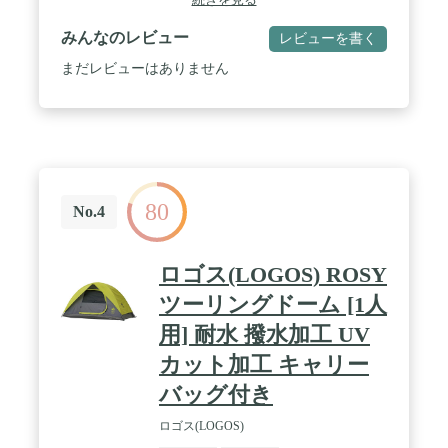
グケース / 材質：フライシート／210Dポリエステル
オックス・遮光ピグメントPUコーティング耐水圧
みんなのレビュー
レビューを書く
3,000mmミニマム・撥水加工・UVカット加工、イン
ナーテント／68Dポリエステルタフタ（ウォール
まだレビューはありません
部）、75Dポリエステルタフタ・PUコーティング耐
水圧1,800mmミニマム・撥水加工（ドアパネル
部）、210Dポリエステルオックス・PUコーティン
グ耐水圧1,800mmミニマム（ボトム部）、アルミポ
ール／A6061（Φ22mm） / 収納サイズ：
62×19×23(h)cm / 重量：5.2kg / 対応人数：1名
80
No.4
ロゴス(LOGOS) ROSY
ツーリングドーム [1人
用] 耐水 撥水加工 UV
カット加工 キャリー
バッグ付き
ロゴス(LOGOS)