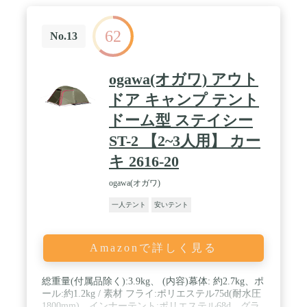
62
No.13
ogawa(オガワ) アウト
ドア キャンプ テント
ドーム型 ステイシー
ST-2 【2~3人用】 カー
キ 2616-20
ogawa(オガワ)
一人テント
安いテント
Amazonで詳しく見る
総重量(付属品除く):3.9kg、 (内容)幕体: 約2.7kg、ポ
ール:約1.2kg / 素材 フライ:ポリエステル75d(耐水圧
1800mm)、インナーテント:ポリエステル68d、グラ