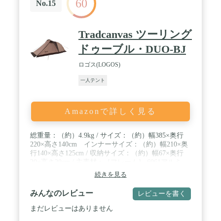
60
No.15
Tradcanvas ツーリング
ドゥーブル・DUO-BJ
ロゴス(LOGOS)
一人テント
Amazonで詳しく見る
総重量：（約）4.9kg / サイズ：（約）幅385×奥行
220×高さ140cm インナーサイズ：（約）幅210×奥
行140×高さ125cm / 収納サイズ：（約）幅67×奥行
20×高さ20cm / 主素材：［フレーム］ 6061アルミ
［フライシート］難燃性バルキーポリタフタ（耐水
続きを見る
圧2000mm、UV-CUT加工） ［インナーシート］ポ
リタフタ（ブリーザブル撥水加工） ［フロアシー
みんなのレビュー
レビューを書く
ト］バルキーポリタフタ（耐水圧3000mm） / ロン
グノーズシルエットなので大型前室が実現。前室で
まだレビューはありません
バイクの駐車可能。マッドスカート付き。