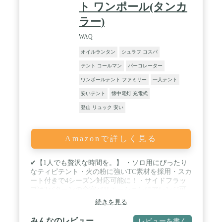
ト ワンポール(タンカ
ラー)
WAQ
オイルランタン
シュラフ コスパ
テント コールマン
パーコレーター
ワンポールテント ファミリー
一人テント
安いテント
懐中電灯 充電式
登山 リュック 安い
Amazonで詳しく見る
✔【1人でも贅沢な時間を。】 ・ソロ用にぴったり
なティピテント・火の粉に強いTC素材を採用・スカ
ート付きで4シーズン対応可能に！・サイドフラッ
プは3パターンの全室バリエーションにアレンジ可
能 / ✔【ゆったり快適な、自分だけの空間】 WAQ
続きを見る
Alpha TCはフライシートに火の粉があたっても燃え
にくいTC素材(ポリコットン)を採用した、どなたで
みんなのレビュー
レビューを書く