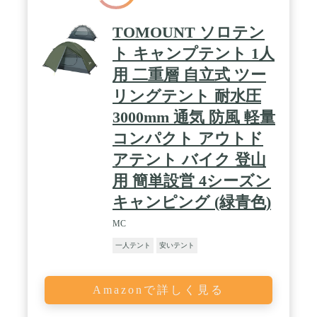
TOMOUNT ソロテン
ト キャンプテント 1人
用 二重層 自立式 ツー
リングテント 耐水圧
3000mm 通気 防風 軽量
コンパクト アウトド
アテント バイク 登山
用 簡単設営 4シーズン
キャンピング (緑青色)
MC
一人テント
安いテント
Amazonで詳しく見る