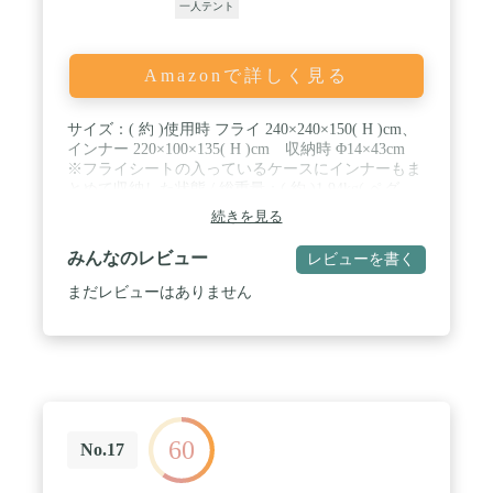
一人テント
Amazonで詳しく見る
サイズ：( 約 )使用時 フライ 240×240×150( H )cm、
インナー 220×100×135( H )cm 収納時 Φ14×43cm
※フライシートの入っているケースにインナーもま
とめて収納した状態 / 総重量：( 約 )1.94kg( ペグ、
張綱、収納ケース含む ) 本体重量( 約 ):1.55kg( フ
続きを見る
ライ、インナー、ポール ) / 素材： ・フライ:20Dナ
イロンリップストップ ( PU/シリコンコーティン
みんなのレビュー
レビューを書く
グ、シームテープ加工、耐水圧1,500mm ) ・インナ
ー:ポリエステルメッシュ ・インナーボトム:20Dナ
まだレビューはありません
イロンリップストップ ( PU/シリコンコーティン
グ、シームテープ加工、耐水圧1,500mm ) ・ポール:
アルミニウム、Φ16㎜×150cm / 付属品：アルミペグ
×12本、張綱×4本、収納ケース
60
No.17