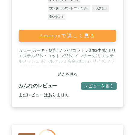
ワンポールテント ファミリー
一人テント
安いテント
Amazonで詳しく見る
カラー:カーキ / 材質:フライ/コットン混紡生地(ポリ
エステル65%・コットン35%) インナー/ポリエステ
ルメッシュ ポール/アルミ合金φ16mm / サイズ:フラ
イ/約2400x2400x1500mm インナー/約
2200x1000x1350mm 収納時/約440x240x240mm / セッ
続きを見る
ト内容:フライシート×1・インナーシート×1・メイ
ンポール×1・サブポール×1 / 全面ジッパーでフルク
みんなのレビュー
レビューを書く
ローズ
まだレビューはありません