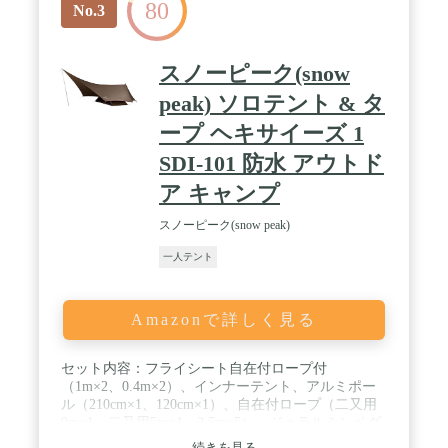
80
No.3
スノーピーク(snow
peak) ソロテント & タ
ープ ヘキサイーズ 1
SDI-101 防水 アウトド
ア キャンプ
スノーピーク(snow peak)
一人テント
Amazonで詳しく見る
セット内容：フライシート自在付ロープ付
（1m×2、0.4m×2）、インナーテント、アルミポー
ル（210cm×1、120cm×1）、自在付ロープ（二又用
9m×1、二又用5m×1、2.5m×5）、ジュラルミンペグ
（21cm×12）、キャリーバッグ、ポールケース、ペ
続きを見る