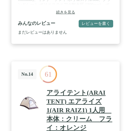
ンドシート:ポリエステル75d(耐水圧 1800mm)、ポ
ール:7001アルミ合金(Φ9mm、Φ10.3mm、Φ9.3mm) /
続きを見る
収納サイズ:52×19×19cm(フレーム折り寸40cm) / 付
属品:アルミピン、張り縄、セルフスタンディングテ
みんなのレビュー
レビューを書く
ープ(前室部)、収納袋 / 機能:テフロン、UVカット、
SEAM SEAL
まだレビューはありません
61
No.14
アライテント(ARAI
TENT) エアライズ
1(AIR RAIZ1) 1人用
本体：クリーム フラ
イ：オレンジ