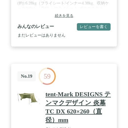
(約):6.28kg（フライシート/インナー4.38kg、収納ケ
ース260g） / 素材 ・フライシート:ポリエステル
65％、コットン35％(表面撥水加工） ・インナー:ポ
続きを見る
リエステルメッシュ ・インナーボトム:68D ポリエ
ステルタフタ（PUコーテイング、シームテープ加
みんなのレビュー
レビューを書く
工、耐水圧1500mm) ・ポール:アルミ(Φ22mm） / 付
属品:ペグ×14本、張綱×4本、ポール×1本、収納ケー
まだレビューはありません
ス
59
No.19
tent-Mark DESIGNS テ
ンマクデザイン 炎幕
TC DX 620×260（直
径）mm