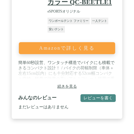
カラー QC-BEETLE1
eSPORTSオリジナル
ワンポールテント ファミリー
一人テント
安いテント
Amazonで詳しく見る
簡単60秒設営、ワンタッチ構造でバイクにも積載で
きるコンパクト設計！ / バイクの荷幅制限（車体＋
左右15cm以内）にも十分対応する52cm幅コンパク
ト収納。軽量で強度の高いアルミフレーム採用で重
量わずか3kg。 / 圧迫感のない広々室内。居住性を
続きを見る
高める追加フレーム。 / 軽量で強度の高いアルミフ
レーム採用。自立するので避難時の室内利用にも対
みんなのレビュー
レビューを書く
応。 / 結露を防ぐインナーテント付き。
まだレビューはありません