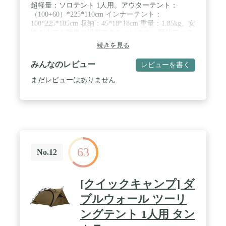
超軽量：ソロテント 1人用。アウターテント：
（100+60）*225*110cm インナーテント：
100*225*105cm 収納：45*18*18cm 重量：1.85kg。女
性１人でも簡単に設営できちゃいます。野外フェス
や女子キャンプの時にも便利なテントです。 / 良い
続きを見る
素材：アウターテント：UVカット210T ポリエステ
ル布3000mm耐水圧の生地、豪雨までも心配しな
みんなのレビュー
レビューを書く
い！クッカーなどの荷物を置いてできる前室スペー
スがある。インナーテント：190Tポリエステル布、
まだレビューはありません
耐水圧3000mm、B3高精度ナイロン通気性ネット。
内側収納ポケット、通風窓とランタンフック付き。
/ 設営簡単：アルミテントポールは高強度7001アル
ミ合金ポールを採用し、軽量で、安定耐圧も素敵で
す。慣れていない方でも10~15分程度で組み立てで
きる。収納簡単1人でも収納しやすい！収納バッグ
付き、持ち運びとても便利。 / さまざまな用途：1
63
人テントアウトドア、ソロキャンプ、野外フェス、
No.12
ピクニック、ビーチ、花見、釣り、登山、運動会な
どに適用されています。設営簡単、持ち運びも簡単
なのでいろんなシーンで大活躍。災害時の防災用品
[クイックキャンプ] ダ
としても使えます。 / 安心のサービス：高品質の商
品だから、ご安心して購入してください。 ご購入後
ブルウォール ツーリ
12ヶ月のメーカー保証が付いておりますので、使用
ングテント 1人用 タン
中に何かお気付き点やお問い合わせがございました
ら、お気軽に弊社までご連絡ください。