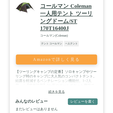
コールマン Coleman
一人用テント ツーリ
ングドーム/ST
170T16400J
コールマン(Coleman)
テント コールマン
一人テント
Amazonで詳しく見る
【ツーリングキャンプの定番】ソロキャンプやツー
リング時のキャンプに大人気のコンパクトテント。
結露を軽減するベンチレーション機能付。1~2人
用。 / 【簡単設営】2か所のポールポケット機能で
設営をサポート。テントインナーのフックをポール
続きを見る
にかけるだけの簡単設営。 / 【背の高い前室】雨天
時でも室内に直接雨が入り込まず荷物やシューズ置
みんなのレビュー
レビューを書く
き場に便利な前室空間。 / 【サイズ】使用時:インナ
ーテント/約210x120x100(h)cm/収納時:約φ19x49cm/
まだレビューはありません
重量:4Kg / 【付属品】ペグ、ロープ、キャリーバッ