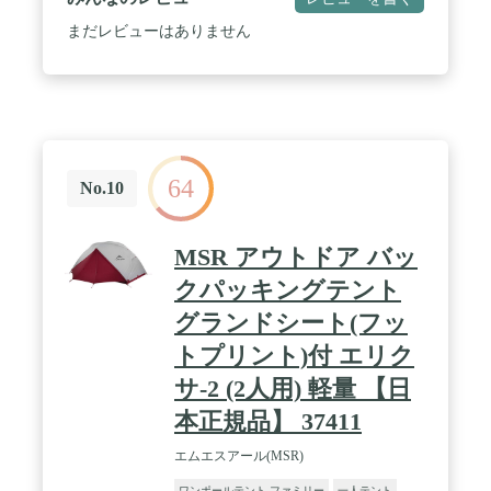
も設営がかんたんなTIPIテントです。出入り口を前
後に設けることで跳ね上げ昨日を使用しない場合で
まだレビューはありません
も通常のワンポールテントとして使用が可能です。
【サイドフラップを跳ね上げて、開放的な全室
を。】 サイドフラップを跳ね上げることで必要十分
なスペースを全室として使用でき、快適な空間を作
り出すことが可能です。 / ✔【Fabric「生地につい
て」】 TC素材(混紡素材)を採用。 テントの生地に
はコットンとポリエステルの混紡生地を採用してい
64
ます。よく比べられるポリエステル生地と比較して
No.10
高い遮光性と通気性を兼ね備えています。また、火
の粉があたっても穴が空きにくいためテントの近く
で焚き火が可能です。※TC生地は性質上、濡れると
MSR アウトドア バッ
コット音生地が膨張し雨が侵入しづらくなる効果が
ありますが、完全に防水とすることはできません。
クパッキングテント
※燃えない素材ではありませんのでテント下での焚
グランドシート(フッ
き火はおやめください。 / ✔【同じ素材のスカート
を装着】 冬キャンプでも問題なくお使いいただける
トプリント)付 エリク
よう、同じ素材のスカートを標準で装備いたしまし
た。スカートはトグルボタンで巻き上げが可能で、
サ-2 (2人用) 軽量 【日
巻き上げることでテント内の通気性が向上します。
本正規品】 37411
サイトやフィールドの状況に応じて使い分けてくだ
さい。 【強度に優れたアルミ合金ポール】 メイ
エムエスアール(MSR)
ン・サブポールともにアルミ合金製のポールを採用
しています。重量のあるTC生地を支えるため
ワンポールテント ファミリー
一人テント