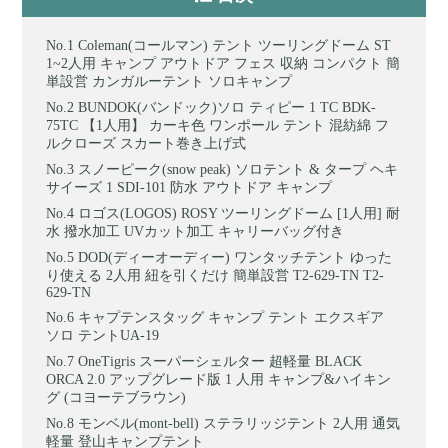
Coleman(コールマン) テント ツーリングドーム ST
1~2人用 キャンプ アウトドア フェス 収納 コンパクト 簡
単設営 カンガルーテント ソロキャンプ
BUNDOK(バンドック)ソロ ティピー 1 TC BDK-
75TC 【1人用】 カーキ色 ワンポール テント 混紡綿 フ
ルクローズ スカート巻き上げ式
スノーピーク(snow peak) ソロテント & タープ ヘキ
サイーズ 1 SDI-101 防水 アウトドア キャンプ
ロゴス(LOGOS) ROSY ツーリングドーム [1人用] 耐
水 撥水加工 UVカット加工 キャリーバッグ付き
DOD(ディーオーディー) ワンタッチテント ゆった
り使える 2人用 紐を引くだけ 簡単設営 T2-629-TN T2-
629-TN
キャプテンスタッグ キャンプ テント エクスギア
ソロ テントUA-19
OneTigris スーパーシェルター 超軽量 BLACK
ORCA 2.0 アップグレード版 1 人用 キャンプ&ハイキン
グ (コヨーテブラウン)
モンベル(mont-bell) ステラリッジテント 2人用 通気
軽量 登山キャンプテント