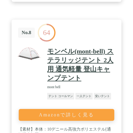
メッシュドアが付いて、さらに天候保護のため防水
防風なひさしを備えた、野外で安全安心。 / ✬従来
品両側の窓をキャンセルして、通気窓を底部に移動
させて底部の暑さを緩和して通気性がよくになりま
す。入り口は風を通して空気を通して、ネットが破
64
れにくく、蚊が入るのを防ぎます。 / ✬附属品：ガ
No.8
イライン*5 テントペグ*10 アップグレード版はエ
マージェンシーブランケットとポールが付属してお
りません、ご注意ください。使用中に何かお気付き
モンベル(mont-bell) ス
点やお問い合わせがございましたら、お気軽に弊社
までご連絡ください。
テラリッジテント 2人
用 通気軽量 登山キャ
ンプテント
mont bell
テント コールマン
一人テント
安いテント
Amazonで詳しく見る
【素材】本体：10デニール高強力ポリエステル[通