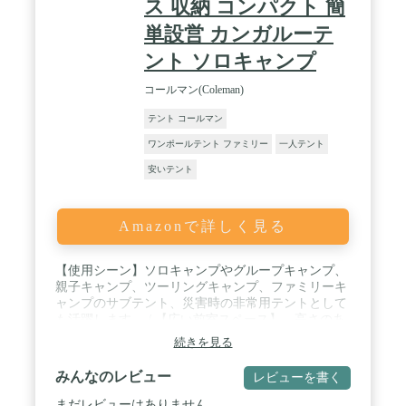
ス 収納 コンパクト 簡
単設営 カンガルーテ
ント ソロキャンプ
コールマン(Coleman)
テント コールマン
ワンポールテント ファミリー
一人テント
安いテント
Amazonで詳しく見る
【使用シーン】ソロキャンプやグループキャンプ、
親子キャンプ、ツーリングキャンプ、ファミリーキ
ャンプのサブテント、災害時の非常用テントとして
も活躍します。 / 【広い前室スペース】 高さのあ
るフロントポールにより、快適な前室スペースを確
続きを見る
保。雨の日でも快適に使用でき、テント内に入らな
い荷物も置くことができます。 / 【ベンチレーシ
みんなのレビュー
レビューを書く
ョン】 温まった空気を排出するベンチレーション
をテント上部に装備しているので、蒸れにくく結露
まだレビューはありません