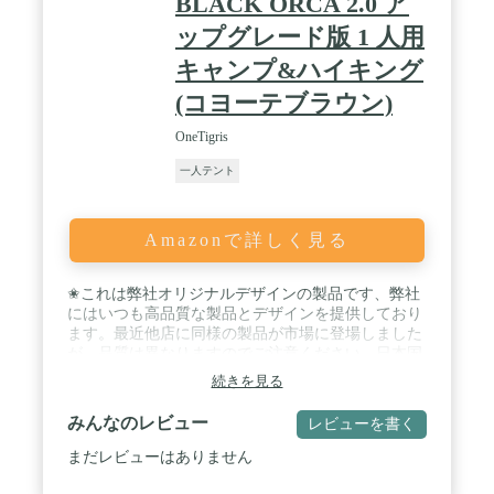
BLACK ORCA 2.0 ア
ップグレード版 1 人用
キャンプ&ハイキング
(コヨーテブラウン)
OneTigris
一人テント
Amazonで詳しく見る
✬これは弊社オリジナルデザインの製品です、弊社
にはいつも高品質な製品とデザインを提供しており
ます。最近他店に同様の製品が市場に登場しました
が、品質は異なりますのでご注意ください、日本国
内の配送センターより発送されます、ご安心してく
続きを見る
ださい。 / ✬コンパクトでありながら一人用には十
分な広さがある機能的なスーパーシェルターのアッ
みんなのレビュー
レビューを書く
プグレード版です。✬PUコーティングされた頑丈な
75Dナイロン（軽量、引裂き防止、耐水圧1500mm
まだレビューはありません
）、高品質なYKKジッパーを使用しています / ✬入
り口はYKKジッパーダブルジッパー開閉の虫よけの