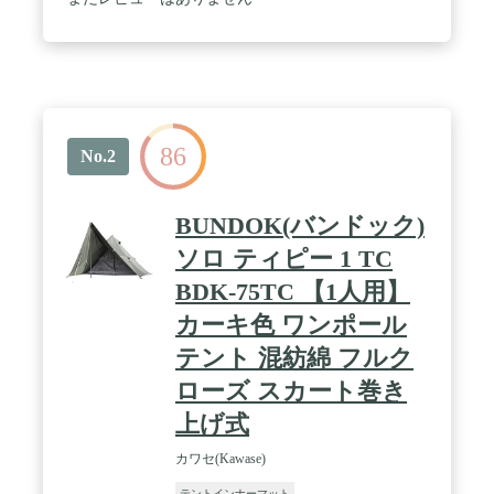
の発生も低減します。 / 【簡単設営】インナーテン
トに付いているフックをポールに引っかけるだけの
簡単設営。メインポールの片側は抜けにくいポケッ
トタイプなので、ひとりでも設営しやすくなってい
ます。 / 【使用サイズ】インナーテント/約
210×120×100(h)cm 収納時:約φ19 x 49cm(重量:4Kg)
バイクツーリングなどでも積みやすいコンパクトサ
86
イズとなっています。 / 【耐水性】 PU防水仕様、
No.2
耐水圧：フライ・フロアともに約1,500mm。 / 【ア
フターサービス】各種パーツのご用意がございます
ので安心してお使い頂けます。 詳しくはコールマ
BUNDOK(バンドック)
ンHPのパーツリストをご確認ください。
ソロ ティピー 1 TC
BDK-75TC 【1人用】
カーキ色 ワンポール
テント 混紡綿 フルク
ローズ スカート巻き
上げ式
カワセ(Kawase)
テントインナーマット