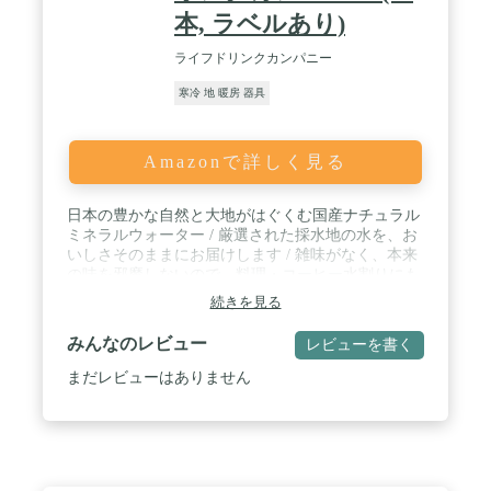
本, ラベルあり)
ライフドリンクカンパニー
寒冷 地 暖房 器具
Amazonで詳しく見る
日本の豊かな自然と大地がはぐくむ国産ナチュラル
ミネラルウォーター / 厳選された採水地の水を、お
いしさそのままにお届けします / 雑味がなく、本来
の味を邪魔しないので、料理・コーヒー水割りにも
最適 / 硬度が低い軟水なので、おなかにも優しく、
続きを見る
赤ちゃんのミルク作りにも使用できます / 【賞味期
限】製造後24か月（キャップに記載） / 出庫倉庫に
みんなのレビュー
レビューを書く
より発送元が物流センタ―名で表記される場合がご
ざいます。（配送会社：日本郵便・ヤマト運輸 ※指
まだレビューはありません
定不可) / 1箱単位での配送となりますので、複数の
ご購入の場合、荷物が分かれて届く場合がありま
す。