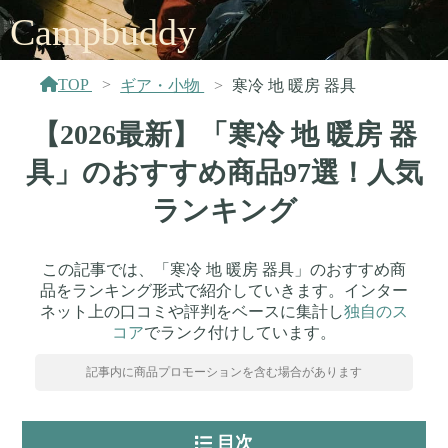
Campbuddy
TOP
ギア・小物
寒冷 地 暖房 器具
【2026最新】「寒冷 地 暖房 器
具」のおすすめ商品97選！人気
ランキング
この記事では、「寒冷 地 暖房 器具」のおすすめ商
品をランキング形式で紹介していきます。インター
ネット上の口コミや評判をベースに集計し
独自のス
コア
でランク付けしています。
記事内に商品プロモーションを含む場合があります
目次