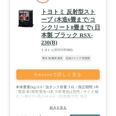
トヨトミ 反射型スト
ーブ (木造6畳まで/コ
ンクリート8畳まで) 日
本製 ブラック RSX-
230(B)
トヨトミ(TOYOTOMI)
寒冷 地 暖房 器具
石油ストーブ 対流型
Amazonで詳しく見る
本体重量(kg):6.6 / 油タンク容量:3.6L / 保証期間:1年
/ 電源:単2形乾電池×4本 ※乾電池は別売 / サイズ:幅
42.2×奥行33×高さ44.6cm / [R]炊飯方式: 単品
続きを見る