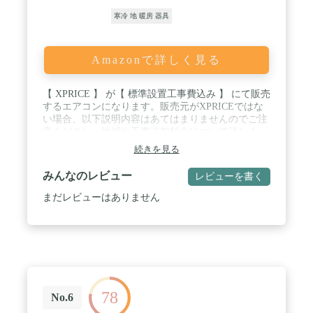
寒冷 地 暖房 器具
Amazonで詳しく見る
【 XPRICE 】 が【 標準設置工事費込み 】 にて販売
するエアコンになります。販売元がXPRICEではな
い場合、以下説明内容はあてはまりませんのでご注
意ください。地域や工事追加料金について詳しく
は、XPRICEの 【 ヘルプ 】 をご確認下さい。 / 【
続きを見る
必ずご確認下さい 】 ご注文後、ご自宅の状況や希
望工事日程を伺う 【 ヒアリングシート 】 をメール
みんなのレビュー
レビューを書く
にてお送りいたしますので、ご確認の上必ずご返信
をお願いいたします。 / 【 正規品 】 商品ページの
まだレビューはありません
仕様上、ノーブランド品と表示されておりますが、
商品名に記載されたブランドの正規品になります。
/ 【 工事保証3年付属 ・ 全国工事可能 】 ※一部離
島や、お伺いできない地域もございます。 / 【 標準
設置工事 】 エアコンの室内機・室外機の取付け
し、プラスチックブロック・配管類（4mまでの配管
パイプ作業・テープ巻き仕上げまで）セットで施工
78
します。 ※穴あけ工事は一般的な木造・モルタルの
No.6
壁面の場合は1箇所までは無料です。※ご自宅の状