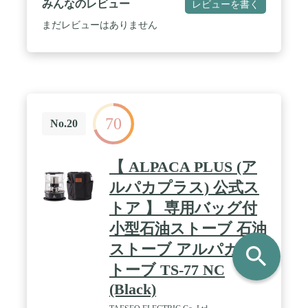
みんなのレビュー
レビューを書く
まだレビューはありません
70
No.20
【 ALPACA PLUS (ア
ルパカプラス) 公式ス
トア 】 専用バッグ付
小型石油ストーブ 石油
ストーブ アルパカス
search
トーブ TS-77 NC
(Black)