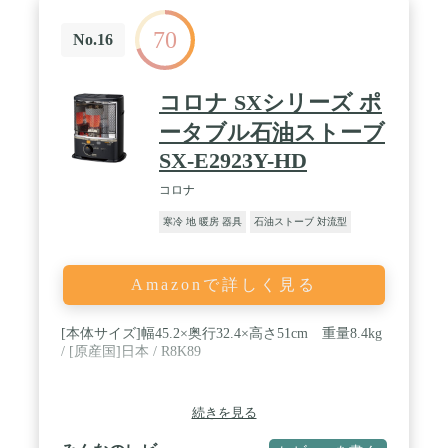
70
No.16
コロナ SXシリーズ ポ
ータブル石油ストーブ
SX-E2923Y-HD
コロナ
寒冷 地 暖房 器具
石油ストーブ 対流型
Amazonで詳しく見る
[本体サイズ]幅45.2×奥行32.4×高さ51cm 重量8.4kg
/ [原産国]日本 / R8K89
続きを見る