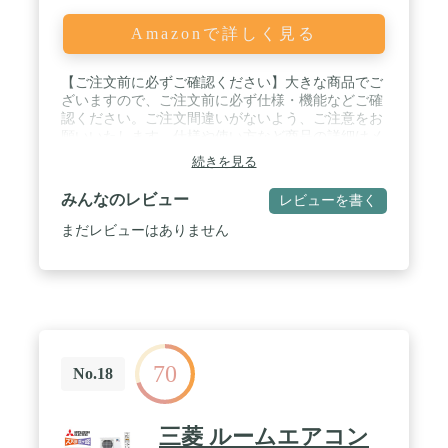
Amazonで詳しく見る
【ご注文前に必ずご確認ください】大きな商品でご
ざいますので、ご注文前に必ず仕様・機能などご確
認ください。ご注文間違いがないよう、ご注意をお
願いいたします。仕様や使い方など商品の詳細はメ
ーカーへお問い合わせください。 設置や開梱など作
続きを見る
業の可否は出品者によって異なります。作業無しの
出品者が多いため、ご注文前に必ずご確認をお願い
みんなのレビュー
レビューを書く
いたします。また、通常は玄関口でのお渡しになり
ますが、運送会社は階段を使った搬入をしない（1
まだレビューはありません
階に置いたまま帰る）場合が多いため、特にエレベ
ーターが無い集合住宅の場合はご注意ください（ご
注文前に必ず出品者にご確認ください）。トラブル
防止のため、事前のご確認にご協力をお願いいたし
ます。 なお、出荷後のお客様都合による返品や交換
はお受けできません。予めご了承ください。 / 電
源：単相200V / 室内機の外形寸法(高さ×幅×奥行)：
70
295×798×239mm / 室外機の外形寸法(高さ×幅×奥
No.18
行)：551×780×289mm(室外機寸法には、バルブカバ
ー部、グリル部、脚部などの寸法が含まれていませ
ん。) / 質量：室内機10.5kg、室外機25kg / 【冷房】
三菱 ルームエアコン
冷房能力：4.0(0.6～4.3)kW、畳数の目安：11～17畳