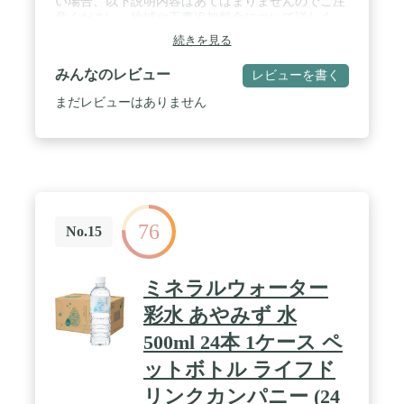
い場合、以下説明内容はあてはまりませんのでご注
意ください。地域や工事追加料金について詳しく
は、XPRICEの 【 ヘルプ 】 をご確認下さい。 / 【
続きを見る
必ずご確認下さい 】 ご注文後、ご自宅の状況や希
望工事日程を伺う 【 ヒアリングシート 】 をメール
みんなのレビュー
レビューを書く
にてお送りいたしますので、ご確認の上必ずご返信
をお願いいたします。 / 【 正規品 】 商品ページの
まだレビューはありません
仕様上、ノーブランド品と表示されておりますが、
商品名に記載されたブランドの正規品になります。
/ 【 工事保証3年付属 ・ 全国工事可能 】 ※一部離
島や、お伺いできない地域もございます。 / 【 標準
設置工事 】 エアコンの室内機・室外機の取付け
し、プラスチックブロック・配管類（4mまでの配管
パイプ作業・テープ巻き仕上げまで）セットで施工
76
します。 ※穴あけ工事は一般的な木造・モルタルの
No.15
壁面の場合は1箇所までは無料です。※ご自宅の状
況により、現地で別途追加料金をいただく場合がご
ざいます。
ミネラルウォーター
彩水 あやみず 水
500ml 24本 1ケース ペ
ットボトル ライフド
リンクカンパニー (24