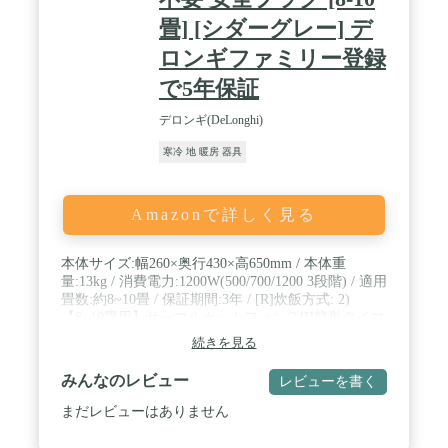
畳] [シダーグレー] デ
ロンギファミリー登録
で5年保証
デロンギ(DeLonghi)
寒冷 地 暖房 器具
Amazonで詳しく見る
本体サイズ:幅260×奥行430×高650mm / 本体重
量:13kg / 消費電力:1200W(500/700/1200 3段階) / 適用
畳数:約8~10畳 / 保証期間:3年 / [R]炊飯方式: 2)
【8~10畳用】サーマルカットフィン/24H簡単タイマ
ー/グレー / やけどしにくい安全設計「サーマルカッ
続きを見る
トフィン」を搭載。30分ごとにON/OFF設定が可能
な24時間電子タイマー付。サーモスタットで設定温
みんなのレビュー
レビューを書く
度に合わせてオンオフを繰り返し運転。縦の視覚的
リズムが印象的な新デザインのオイルヒーター。
まだレビューはありません