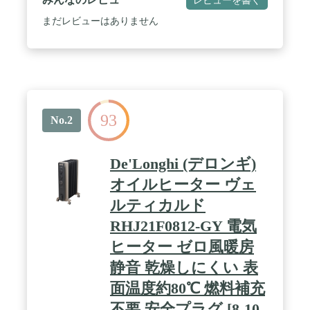
まだレビューはありません
93
No.2
De'Longhi (デロンギ)
オイルヒーター ヴェ
ルティカルド
RHJ21F0812-GY 電気
ヒーター ゼロ風暖房
静音 乾燥しにくい 表
面温度約80℃ 燃料補充
不要 安全プラグ [8-10