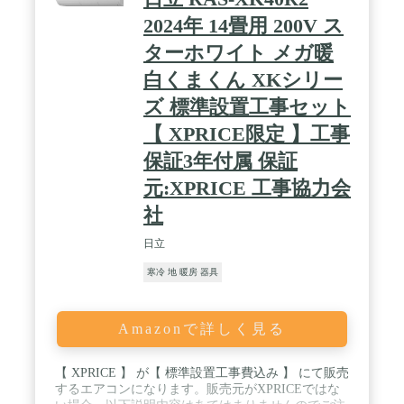
2024年 14畳用 200V ス
ターホワイト メガ暖
白くまくん XKシリー
ズ 標準設置工事セット
【 XPRICE限定 】工事
保証3年付属 保証
元:XPRICE 工事協力会
社
日立
寒冷 地 暖房 器具
Amazonで詳しく見る
【 XPRICE 】 が【 標準設置工事費込み 】 にて販売
するエアコンになります。販売元がXPRICEではな