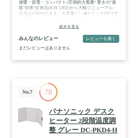
速暖・節電・コンパクト♪圧倒的大風量! 驚きの“速
暖"効果!従来品(JCH-12D2)から大幅リニューアル。
出力は1200Wのまま、大風量に! / ■スイッチONです
ぐに暖か。スイッチを付けてすぐ温まるから、朝の
リビングや寒い寝室もすぐに暖か&快適に♪コンパク
続きを見る
トタイプで移動もラクラク。脱衣所、キッチン、ト
イレ、オフィスなど、様々なシーンで活躍します。
みんなのレビュー
レビューを書く
/ ■人感センサー搭載で消し忘れの心配なし。人感セ
ンサー付きで、人がいない間は運転を停止するの
まだレビューはありません
で、節電にもつながります。連続運転への切り替え
ができます。ヒーターのモードは出力2段階(標準・
節電)が選べます。 / ■セラミックヒーターのならで
はの使いやすさ / ・速暖…電源ONですぐに温風が出
ます。 / ・無臭…灯油やガスなどの燃料を燃やさな
いので、嫌な臭いがしません。 / ・換気…不要有毒
な排気ガスを出さず、度々換気する必要がありませ
78
ん。 / ・無補充…電気で発熱させて部屋の空気を暖
No.7
めるので、燃料を補充する必要がありません。
パナソニック デスク
ヒーター 2段階温度調
整 グレー DC-PKD4-H