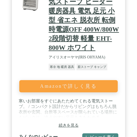
気ストーブ ヒーター
暖房器具 電気 足元 小
型 省エネ 脱衣所 転倒
時電源OFF 400W/800W
2段階切替 軽量 EHT-
800W ホワイト
アイリスオーヤマ(IRIS OHYAMA)
寒冷 地 暖房 器具
薪ストーブ キャンプ
Amazonで詳しく見る
寒いお部屋をすぐにあたためてくれる電気ストー
ブ。 / コンパクト設計だからリビングはもちろん脱
衣所や玄関、台所等スペースが限られている場所に
もピッタリ。冷えやすい足元をあたためる。
続きを見る
みんなのレビュー
レビューを書く