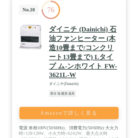
76
No.10
ダイニチ (Dainichi) 石
油ファンヒーター (木
造10畳まで/コンクリ
ート13畳まで) Lタイ
プ ム-ンホワイト FW-
3621L-W
ダイニチ(Dainichi)
寒冷 地 暖房 器具
Amazonで詳しく見る
電源:単相100V(50/60Hz)、消費電力(50/60Hz):大火力
時=128/128W、小火力時=62/62W、最大点火時