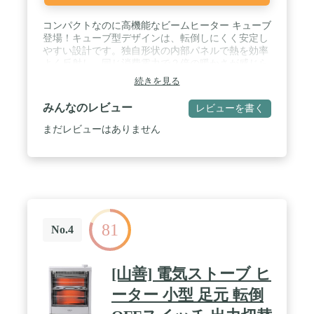
コンパクトなのに高機能なビームヒーター キューブ
登場！キューブ型デザインは、転倒しにくく安定し
やすい設計です。独自形状の内部パネルで熱を効率
よく反射し、同じ消費電力で２倍の暖かさが感じら
れます。省電力で節電に最適！本体上部には持ち運
続きを見る
びやすい取っ手が付いているので、持ち運びもらく
らくです。 / 【商品特長】●ビームヒーター：コン
みんなのレビュー
レビューを書く
パクトなのに高機能な"ビームヒーター キュー
ブ”は、独自形状の内部パネルで熱を効率よく反射
まだレビューはありません
し、同じ消費電力で２倍の暖かさが感じられます。
●とっても省エネ：少ない電力でも2倍の暖かさを感
じられるので、省電力で節電に最適です。※１時間
の電気代約5.4円（1000W=27円/時で計算）。●コロ
ンとかわいいキューブ型デザイン：キューブ型デザ
インは、転倒しにくく安定しやすい設計です。ま
た、本体上部には持ち運びやすい取っ手が付いてい
81
るので、持ち運びもらくらくです。 / ●使い方はと
No.4
っても簡単：本体側面についている丸いツマミを回
すだけの簡単操作。200ｗ/400ｗの二段階なので、ど
なたでも簡単にご使用いただけます。●角度調整：
[山善] 電気ストーブ ヒ
手動で角度調整が可能です。約20度の傾きが出来る
ので、お好きな角度で使用ができます。 / ●オフィ
ーター 小型 足元 転倒
スやデスクのしたの足元ヒーターにも：コンパクト