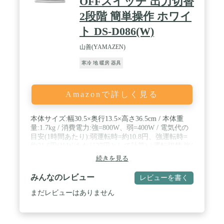
OFFスイッチ 出力切替
デザインなので、机の上や足元ヒーターなど、トイ
レ キッチン 寝室 バスルーム 洗面所 リビング な
2段階 簡単操作 ホワイ
ど、いろんな場所に設置ができます。勉強やお仕事
を頑張る方や、寒い時期に起こるヒートショック予
ト DS-D086(W)
防に強い味方です。●贈り物にも最適：シンプルな
デザインと清潔感のあるホワイトカラーなので、贈
山善(YAMAZEN)
り物としても最適です。大切な方へ・・・。暖かさ
寒冷 地 暖房 器具
も一緒にお届けできます。 / 【商品名】TOHO ビー
ムヒーター キューブ 【品番】：RLC-BH400（W)​
【カラー】ホワイト【本体重量】約1.9Kg【コード
の長】約1.8m【外形寸法】約230(W)x約184(D)x約
Amazonで詳しく見る
253(H)m【電源】AC100v 50Hz/60Hz【消費電力】
200/400W【ヒーター切り替え】2段階（弱/強）【角
度調整】手動約20度【安全装置】転倒OFFスイッ
本体サイズ:幅30.5×奥行13.5×高さ36.5cm / 本体重
チ・湿度ヒューズ・温度過昇検知サーモスタット
量:1.7kg / 消費電力:強=800W、弱=400W / 電気代の
目安(1時間あたり):弱運転時=約10.8円、強運転時=
約21.6円(1kW/あたり27円として計算) / 運転切替:強/
弱 / 電源コード長さ:約1.6m
続きを見る
みんなのレビュー
レビューを書く
まだレビューはありません