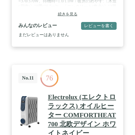
=370/370W、待機時=1.0/1.0W / 暖房のめやす:〔木造
(戸建)〕10畳(16.5m2)、〔コンクリート(集合)〕13畳
(21.5m2) / 暖房出力:3.60~0.74kw / 料消費
続きを見る
量:0.35~0.072L/h / 燃焼継続時間:25.7~125h / 運転
音:37~25dB / 【速暖】保温していない状態から、わ
みんなのレビュー
レビューを書く
ずか35秒でスピード着火。寒い朝や帰宅時などの冷
えきったお部屋をいち早く暖めます。 / 【消臭】石
まだレビューはありません
油ファンヒーターのニオイの原因は、消火時に燃え
残った気化ガスです。バーナの高温時間を長くする
ことで、燃え残ったガスをしっかりと燃やしきるパ
ワフル秒速消臭システム［特許第3739918号］搭載
で、嫌なニオイが少なく快適です。 / 【給油】タン
クは、家庭用石油ファンヒーターの中で一番大きな
9Lタンク。給油回数も減って便利。タンクの上下に
76
「とって」が2本あるので、両手でしっかり持つこ
No.11
とができて、持ち運びにも便利なタンクWとって。
給油モニターや、給油時に手が汚れにくいワンタッ
チ汚れんキャップなど便利機能を搭載。
Electrolux (エレクトロ
ラックス) オイルヒー
ター COMFORTHEAT
700 北欧デザイン ホワ
イトネイビー