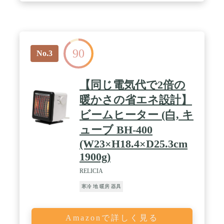
90
No.3
【同じ電気代で2倍の
暖かさの省エネ設計】
ビームヒーター (白, キ
ューブ BH-400
(W23×H18.4×D25.3cm
1900g)
RELICIA
寒冷 地 暖房 器具
Amazonで詳しく見る