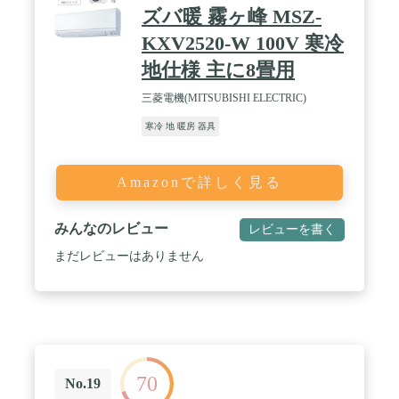
(18～28平方メートル)、消費電力：1340(155～
ズバ暖 霧ヶ峰 MSZ-
1500)W / 【暖房】暖房能力：5.0(0.5～7.7)kW、外気
KXV2520-W 100V 寒冷
温2℃時の暖房能力：5.6kW、畳数の目安：11～14畳
(18～23平方メートル)、消費電力：1340(145～
地仕様 主に8畳用
2850)W
三菱電機(MITSUBISHI ELECTRIC)
寒冷 地 暖房 器具
Amazonで詳しく見る
みんなのレビュー
レビューを書く
まだレビューはありません
70
No.19