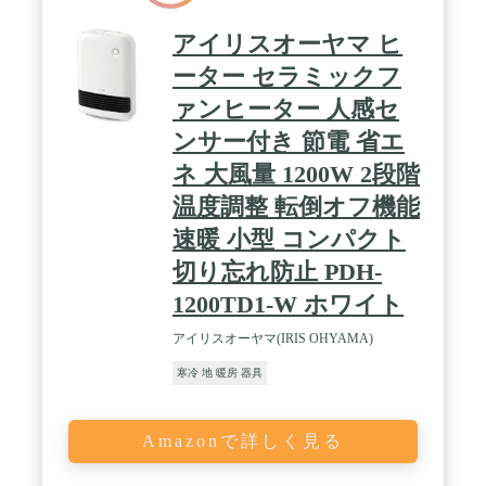
況により、現地で別途追加料金をいただく場合がご
ざいます。
アイリスオーヤマ ヒ
ーター セラミックフ
ァンヒーター 人感セ
ンサー付き 節電 省エ
ネ 大風量 1200W 2段階
温度調整 転倒オフ機能
速暖 小型 コンパクト
切り忘れ防止 PDH-
1200TD1-W ホワイト
アイリスオーヤマ(IRIS OHYAMA)
寒冷 地 暖房 器具
Amazonで詳しく見る