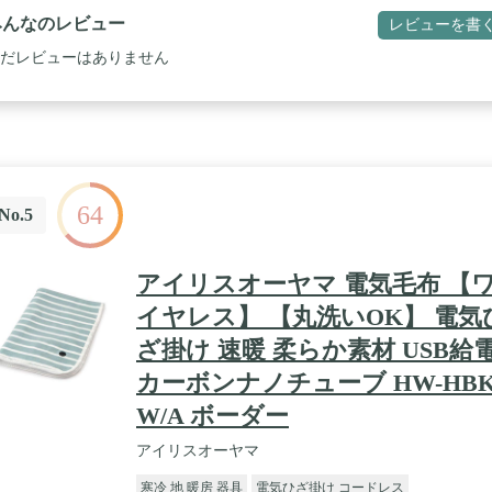
みんなのレビュー
レビューを書
だレビューはありません
64
No.5
アイリスオーヤマ 電気毛布 【
イヤレス】 【丸洗いOK】 電気
ざ掛け 速暖 柔らか素材 USB給
カーボンナノチューブ HW-HBK
W/A ボーダー
アイリスオーヤマ
寒冷 地 暖房 器具
電気ひざ掛け コードレス