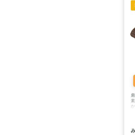
肩
素
か