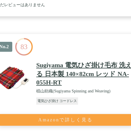
だレビューはありません
83
No.2
Sugiyama 電気ひざ掛け毛布 洗
る 日本製 140×82cm レッド NA-
055H-RT
椙山紡織(Sugiyama Spinning and Weaving)
電気ひざ掛け コードレス
Amazonで詳しく見る