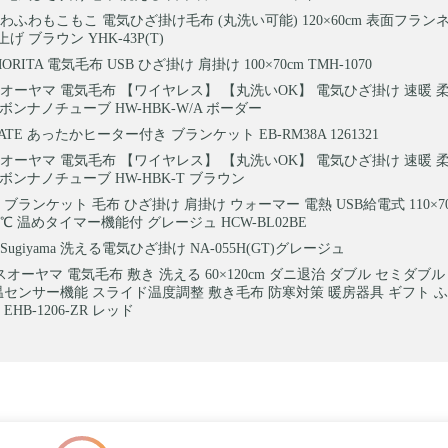
ふわふわもこもこ 電気ひざ掛け毛布 (丸洗い可能) 120×60cm 表面フラン
 ブラウン YHK-43P(T)
RITA 電気毛布 USB ひざ掛け 肩掛け 100×70cm TMH-1070
オーヤマ 電気毛布 【ワイヤレス】 【丸洗いOK】 電気ひざ掛け 速暖 
ボンナノチューブ HW-HBK-W/A ボーダー
ATE あったかヒーター付き ブランケット EB-RM38A 1261321
オーヤマ 電気毛布 【ワイヤレス】 【丸洗いOK】 電気ひざ掛け 速暖 
ーボンナノチューブ HW-HBK-T ブラウン
ブランケット 毛布 ひざ掛け 肩掛け ウォーマー 電熱 USB給電式 110×7
℃ 温めタイマー機能付 グレージュ HCW-BL02BE
ugiyama 洗える電気ひざ掛け NA-055H(GT)グレージュ
オーヤマ 電気毛布 敷き 洗える 60×120cm ダニ退治 ダブル セミダブル
温センサー機能 スライド温度調整 敷き毛布 防寒対策 暖房器具 ギフト 
HB-1206-ZR レッド