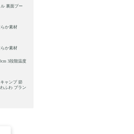
ネル 裏面プー
柔らか素材
柔らか素材
0cm 3段階温度
 キャンプ 節
ふわふわ ブラン