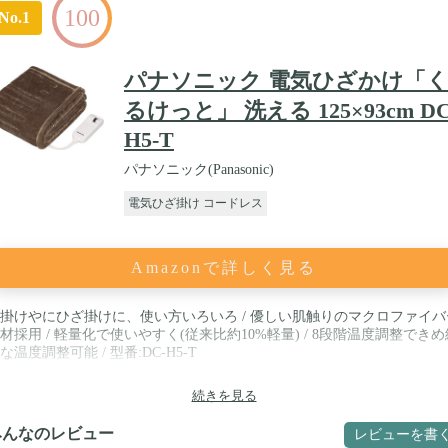
100
No.1
パナソニック 電気ひざかけ「
るけっと」 洗える 125×93cm DC
H5-T
パナソニック(Panasonic)
電気ひざ掛け コードレス
Amazonで詳しく見る
掛けやにひざ掛けに、使い方いろいろ / 優しい肌触りのマクロファイバ
材採用 / 軽量化で使いやすく(従来比約10%軽量) / 8段階温度調整できめ
な温度調整可能 / 型番:DC-H5-T
続きを見る
みんなのレビュー
レビューを書