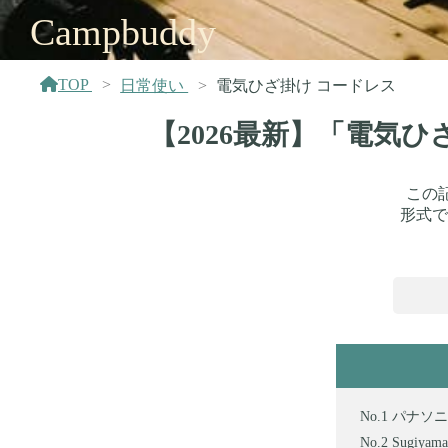
Campbuddy
TOP
日常使い
電気ひざ掛け コードレス
【2026最新】「電気
この
形式で
パナソニッ
Sugiya