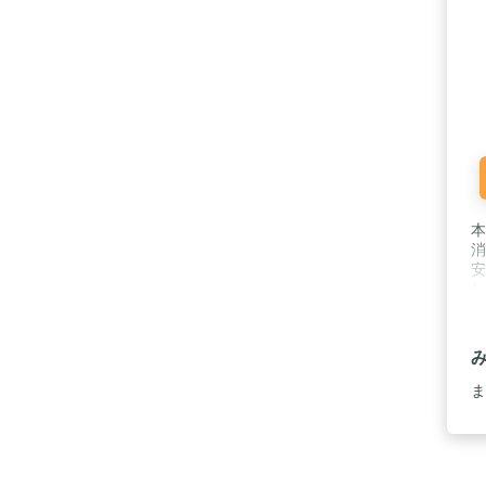
本
消
安
し
さ
ま