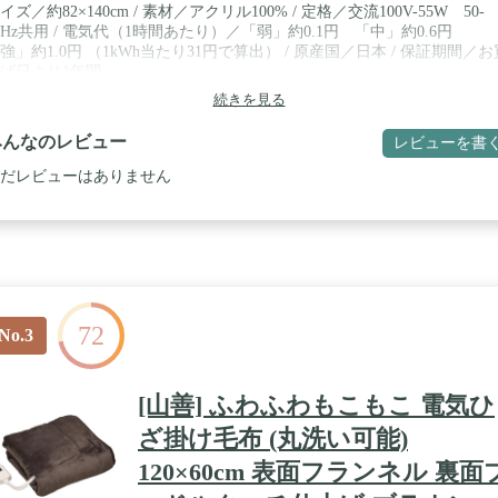
イズ／約82×140cm / 素材／アクリル100% / 定格／交流100V-55W 50-
0Hz共用 / 電気代（1時間あたり）／「弱」約0.1円 「中」約0.6円
強」約1.0円 （1kWh当たり31円で算出） / 原産国／日本 / 保証期間／お
げ日より1年間
続きを見る
みんなのレビュー
レビューを書
だレビューはありません
72
No.3
[山善] ふわふわもこもこ 電気ひ
ざ掛け毛布 (丸洗い可能)
120×60cm 表面フランネル 裏面