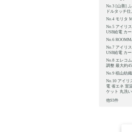
[山善] 
ドルタッチ仕上げ
モリタ MO
アイリス
USB給電 カー
ROOMM
アイリス
USB給電 カ
エレコム 
調整 最大約45
椙山紡織S
アイリス
電 省エネ 室
ケット 丸洗い E
他93件