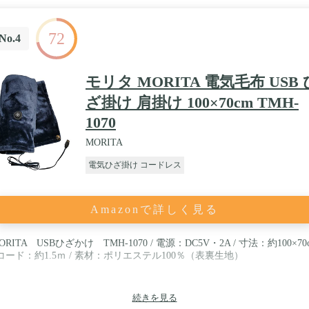
72
No.4
モリタ MORITA 電気毛布 USB 
ざ掛け 肩掛け 100×70cm TMH-
1070
MORITA
電気ひざ掛け コードレス
Amazonで詳しく見る
ORITA USBひざかけ TMH-1070 / 電源：DC5V・2A / 寸法：約100×70
 コード：約1.5ｍ / 素材：ポリエステル100％（表裏生地）
続きを見る