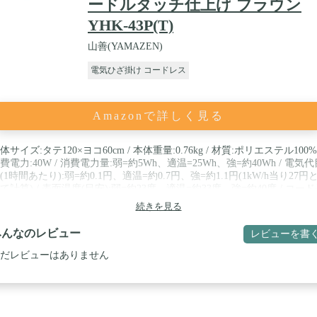
ードルタッチ仕上げ ブラウン
YHK-43P(T)
山善(YAMAZEN)
電気ひざ掛け コードレス
Amazonで詳しく見る
体サイズ:タテ120×ヨコ60cm / 本体重量:0.76kg / 材質:ポリエステル100% 
費電力:40W / 消費電力量:弱=約5Wh、適温=25Wh、強=約40Wh / 電気代
(1時間あたり):弱=約0.1円、適温=約0.7円、強=約1.1円(1kW/h当り27円
て計算) / 表面温度(目安):弱=約23度、適温=約33度、強=約40度 / コー
:電源側=約1.96m、本体側=0.65m
続きを見る
みんなのレビュー
レビューを書
だレビューはありません