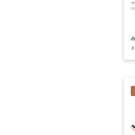
サ
6
「
上
ま