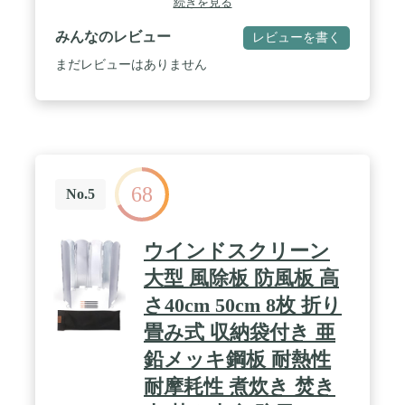
続きを見る
難燃性生地なので、火の粉が付着しても燃え広がら
ない。
みんなのレビュー
レビューを書く
まだレビューはありません
68
No.5
ウインドスクリーン
大型 風除板 防風板 高
さ40cm 50cm 8枚 折り
畳み式 収納袋付き 亜
鉛メッキ鋼板 耐熱性
耐摩耗性 煮炊き 焚き