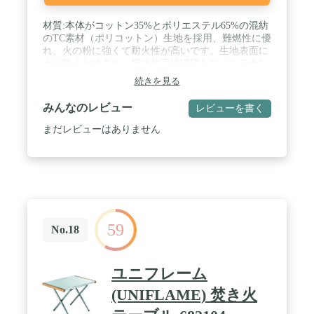
材質:本体がコットン35%とポリエステル65%の混紡
のTC素材（ポリコットン）生地を採用、難燃性に優
れ、火の粉に強くて耐火性が高いです。生地表面に
カビ防止が施され、撥水加工処理済みでメンテナン
スしやすいです。 専用フレームはA7075超々ジュラ
続きを見る
ルミンを採用、特徴が十分な強度が備えながら、軽
さも維持してくれ、軽量性且つ耐久性に優れていま
みんなのレビュー
レビューを書く
す。 / サイズ: 設営時（約）8.55ｍX1.4ｍとなり、収
納時(約)65x20x18cmとのコンパクトサイズに抑えら
まだレビューはありません
れ、専用収納バッグ付き、持ち運び便利です。 / 二
股ロープ付き:各ポールの先端に二股ロープが付いて
おり、90度に取り付けてペグダウンし、陣幕の安定
性を高め、Ｉ字、L字とコ字などに張ることができ
て、多方向からの風を遮る風防として活用する事が
できます。 / 専用ポール付き:フレームは専用ポール
x6本、ジョイント式で、組立が非常に易いです。ま
59
た、コンパクトに抑えられて荷物に負担をかけず気
No.18
軽に持ち運びます。 / 多彩な使い方:ご設営するバー
ジョンや季節などに応じて多彩な張り方を自由自在
にアレンジすることが可能です。例えば、肌寒い時
ユニフレーム
の風よけ、焚き火のリフレクター、タープ周りのサ
イドウォール、テント入口の目隠しシート、プライ
(UNIFLAME) 焚き火
ベート空間の設置、自由サイトの間仕切りなど多数