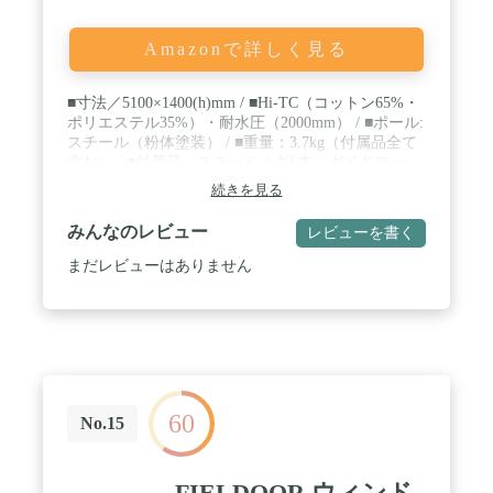
イアンフレームにいたしました。ハンガーフレーム
部分はアイテムを引っ掛けられる様になっており、
また標準でランタン ハンガーも付属しています。
Amazonで詳しく見る
【陣幕をお好みの角度に設置可能に。】その日の風
向きやサイトの状況に合わせた角度調整が可能に。
■寸法／5100×1400(h)mm / ■Hi-TC（コットン65%・
杭部分とフレームが分離している構造のため風向き
ポリエステル35%）・耐水圧（2000mm） / ■ポール:
やその日のサイトに合わせた角度で陣幕を設置可能
スチール（粉体塗装） / ■重量：3.7kg（付属品全て
です。人通りの多い場所でのプライベート性を高め
含む） / ■付属品 スチールペグ6本・ガイドロー
たいときにご活用ください。※最大90°〜180°【両
プ：６mｘ2・3ｍｘ2、専用キャリーバッグ
サイドのベルクロで張りを調整可能】シート両端に
続きを見る
（62x12.5x12.5cm)、■付属のペグは汎用タイプで
ついているベルクロを絞ることで多少の張りの調整
す。設営場所によってはより耐用性に優れたタイプ
が可能です。 / 【巻取り可能なサイドシート】サイ
みんなのレビュー
レビューを書く
の購入・使用をお薦めします
ドのシートは本体へ巻取り可能となっており、キャ
ンプサイトの広さによってサイズの調整を行うこと
まだレビューはありません
ができます。【サイズ】310cm x 115cm(シート部分
100cm)重さ/7.6kg / 【セット内容】本体 x 1 メイン
フレーム(杭) x 3本 ハンガーフレーム x 2本 ランタ
ンフレーム x 1 コンプレッション機能付き専用収納
ケース x 1 スチール製ペグ x 6本 ガイロープ x 4本
60
No.15
FIELDOOR ウィンド