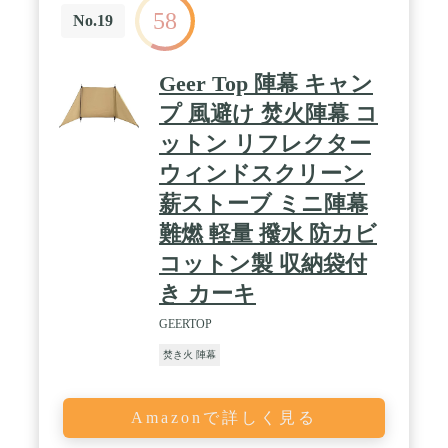
58
No.19
Geer Top 陣幕 キャン
プ 風避け 焚火陣幕 コ
ットン リフレクター
ウィンドスクリーン
薪ストーブ ミニ陣幕
難燃 軽量 撥水 防カビ
コットン製 収納袋付
き カーキ
GEERTOP
焚き火 陣幕
Amazonで詳しく見る