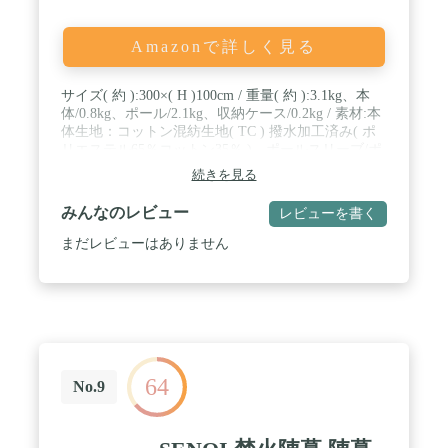
Amazonで詳しく見る
サイズ( 約 ):300×( H )100cm / 重量( 約 ):3.1kg、本
体/0.8kg、ポール/2.1kg、収納ケース/0.2kg / 素材:本
体生地：コットン混紡生地( TC ) 撥水加工済み( ポ
リエステル65％コットン35％ )、ポールスリーブ/ポ
リエステル、ポール/スチール / 付属品:張り綱 、収
続きを見る
納袋 / ※ペグは付属しておりません。 / ＜ご購入前
にご確認下さい＞ TC生地は綿とポリエステルの混
みんなのレビュー
レビューを書く
紡で「織りムラ 織りキズ」がどうしても出てしまい
ます。 TC独特の風合いのため、多少の染色むら、
まだレビューはありません
織りキズ、織りむらは、 ご容赦ください。 織りム
ラが原因で水が漏れる事はほとんどございません。
ご承知の上お求めいただきますようお願いいたしま
す。
64
No.9