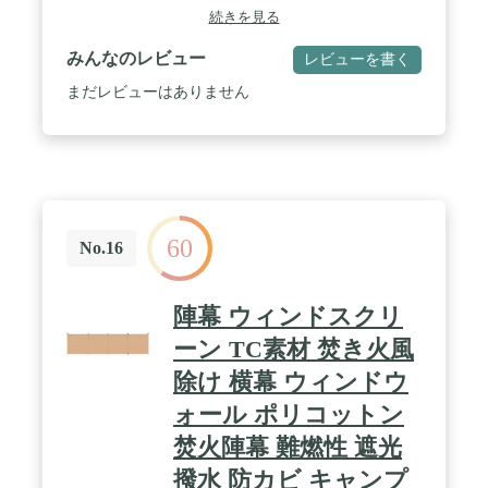
T/C素材】 ウィンドスクリーンにはT/C生地を採
続きを見る
用。 T/C生地は遮光性、難燃性、耐久性に優れてい
る生地です。 キャンプの醍醐味である「焚火」をし
みんなのレビュー
レビューを書く
ている時でも 火の粉で穴が空きにくいといった特徴
を持つ素材です。 / ✅【設置しやすいポール】 付属
まだレビューはありません
のポールは上下どちらの先端も ピンタイプになって
います。 ゴム脚タイプとは違い地面に刺せるので
安定して設置することができます。 ✅【撥水＆防カ
ビ加工】 コットンとポリエステルの混合生地 T/C生
地はポリエステル糸65%と コットン糸35%を混紡し
て作られた生地で 難燃性と耐久性に優れています。
また撥水加工と防カビ加工が施されているので 急な
60
雨でも安心して使用できます。 / ✅【商品詳細】 サ
No.16
イズ 本体サイズ :(約)450cm×143cm 収納時 :
(約)63cm×15cm×15cm 重量 (約)4kg 材質 ・本体：ポ
リエステル65％、コットン35％ ・ポール：スチール
陣幕 ウィンドスクリ
耐水圧 428mm 付属品 ・本体×1 ・ポール×4 ・ペグ
×6 ・ロープ×2 ・ロープ（二又）×2 ・収納バッグ×1
ーン TC素材 焚き火風
・取扱説明書(日本語) ※商品は、モニターによって
除け 横幕 ウィンドウ
色合いが異なって見える場合があります。 ※仕様・
デザインは改良のため予告なく変更することがあり
ォール ポリコットン
ます。 / [こんな商品をお探しの方に] 風防 防風 風
除け 風よけ スクリーン ウインドスクリーン フィー
焚火陣幕 難燃性 遮光
ルドスクリーン 難燃布 難燃 撥水 防カビ T/C TC ポ
撥水 防カビ キャンプ
リコットン ペグダウン 固定式 折り畳み 折りたたみ