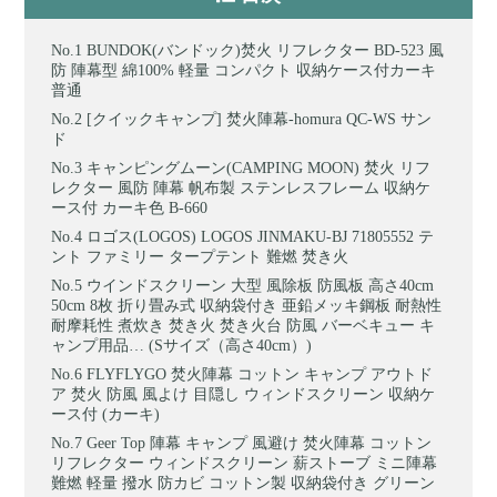
BUNDOK(バンドック)焚火 リフレクター BD-523 風
防 陣幕型 綿100% 軽量 コンパクト 収納ケース付カーキ
普通
[クイックキャンプ] 焚火陣幕-homura QC-WS サン
ド
キャンピングムーン(CAMPING MOON) 焚火 リフ
レクター 風防 陣幕 帆布製 ステンレスフレーム 収納ケ
ース付 カーキ色 B-660
ロゴス(LOGOS) LOGOS JINMAKU-BJ 71805552 テ
ント ファミリー タープテント 難燃 焚き火
ウインドスクリーン 大型 風除板 防風板 高さ40cm
50cm 8枚 折り畳み式 収納袋付き 亜鉛メッキ鋼板 耐熱性
耐摩耗性 煮炊き 焚き火 焚き火台 防風 バーベキュー キ
ャンプ用品… (Sサイズ（高さ40cm）)
FLYFLYGO 焚火陣幕 コットン キャンプ アウトド
ア 焚火 防風 風よけ 目隠し ウィンドスクリーン 収納ケ
ース付 (カーキ)
Geer Top 陣幕 キャンプ 風避け 焚火陣幕 コットン
リフレクター ウィンドスクリーン 薪ストーブ ミニ陣幕
難燃 軽量 撥水 防カビ コットン製 収納袋付き グリーン