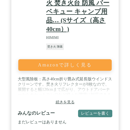
火 焚き火台 防風 バー
ベキュー キャンプ用
品… (Sサイズ（高さ
40cm）)
HIMIMI
焚き火 陣幕
Amazonで詳しく見る
大型風除板：高さ40cm折り畳み式延長版ウインドス
クリーンです。焚き火リフレクターが8枚なので、
展開すると幅120cmまで広がり、アウトドアバーナ
ーからカセットコンロなど様々な調理に対応できま
す（ペグの色はランダムで発送いたします。予めご
続きを見る
了承ください。） / 燃料を節約：風除けを立てた場
合とそうではない場合でお湯を沸かす時間が倍近く
みんなのレビュー
レビューを書く
違います。 風による燃料不良を防ぎ、調理効率アッ
プ。燃料の節約にも一役買いますよ。また、ウィン
まだレビューはありません
ドスクリーンとして、油跳ね防止としても使えます