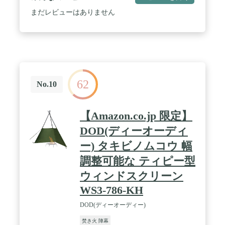
ち、防水・防汚効果にも抜群、丸洗いも可能。支え
柱は黒メッキの鉄ポールで、頑丈な作りで耐久性が
まだレビューはありません
あり、長く利用いただけます。 / 【安定性・設置簡
単】付属したポールの下の先端がピンタイプになっ
ている打ち込み式防風陣幕なので、脚をしっかりと
地面に打ち込んで安定して設置することができま
す。サイドを固定する取り付け金具も付き、地面に
刺せるだけで火を囲うウィンドスクリーンを作成い
ただけます。火の粉が飛んでも穴が空きにくい大型
62
ウィンドスクリーンで火を囲うことで熱を集中させ
No.10
るため、より暖かく過ごせます。6つのフック付 /
【多機能】風から焚き火の炎を守り、火の粉から周
りを守ります。バーベキューコンロや焚き火を囲ん
【Amazon.co.jp 限定】
で、風除けやちょっとした目隠し、やのんびり休憩
時間を楽しむタープとして最適！一番上には「く」
DOD(ディーオーディ
字型のランタンポール1本、横ポールには6つの取り
ー) タキビノムコウ 幅
外し可能なハンガー付き、ランタンスタンドだけで
はなく、バーベキュー、キャンプなどのキッチン用
調整可能な ティピー型
具、雑物、洗濯物をかけることもできます。 / 【持
ち運びに便利】収納ケース付き、持ち運びには心配
ウィンドスクリーン
がありません。一人でも手軽に設置できる組み立て
WS3-786-KH
タイプで、簡単に分解すると、コンパクトサイズに
なり、持ち運びはとっても便利。ビーチ、キャン
DOD(ディーオーディー)
プ、BBQ、お釣り、テント泊、車中泊などのアウト
ドイベントに大活躍しています。
焚き火 陣幕