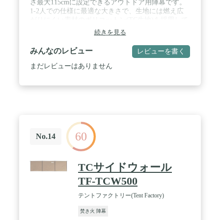
さ最大115cmに設定できるアウトドア用陣幕です。
1-2人での仕様に最適な大きさで、生地には燃え広
がりにくい素材のポリコットン(TC生地)を採用して
います。キャンプサイトでの目隠しや、風よけにも
続きを見る
効果的にお使いいただける製品です。 / 【キャンプ
場に作るプライベートスポット】高さ最大115cmの
みんなのレビュー
レビューを書く
陣幕がサイトのプライベート性を高める目隠しとな
り、周囲を気にせずゆったりと焚火やリラックスし
まだレビューはありません
た時間を過ごすことが可能に。また風向きにあった
設営を行うことで、焚き火やキャンプサイトに吹き
込む風も軽減します。 / 【FABRIC「生地につい
て」】テントの生地にはコットンとポリエステルの
混紡生地を採用しています。よく比較されるポリエ
ステル生地と比較して高い遮光性と通気性を兼ね備
えています。※TC生地は性質上、濡れるとコットン
60
が膨張し雨が侵入しづらくなる効果がありますが、
No.14
完全に防水することはできません。※完全に燃えな
い素材ではありませんので直前での焚火はおやめく
ださい。【ソロサイズで一人にピッタリ】ソロキャ
TCサイドウォール
ンプで快適にご使用いただけるよう、Alpha TCの大
TF-TCW500
きさにマッチする310cm x 115cm(最大)のサイズ感に
設定いたしました。一般的なローチェアやローテー
テントファクトリー(Tent Factory)
ブルを使えば目線を遮る目隠しにもなります / 【頑
丈でアレンジ性のあるアイアンフレーム】風避けと
焚き火 陣幕
して十分な性能を発揮できるようフレーム全体をア