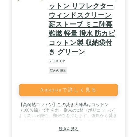
ています。防風の他、料理をほこりから保護し、前
ットン リフレクター
方に熱を集中させ、アウトドアでも暖かく過ごせま
す。 / 【製品の安心保証】本製品の溶接部分が改善
ウィンドスクリーン
され、強度がアップします。商品をご使用いただい
た際に、不備があったら或いは不良が発生したら、
薪ストーブ ミニ陣幕
お気軽にご連絡ください。ご連絡の方法：アカウン
難燃 軽量 撥水 防カビ
トサービス内の「アカウントサービス」→「注文履
歴」→「販売元」→「質問する」から、お気軽にお
コットン製 収納袋付
問合せ下さい。
き グリーン
GEERTOP
焚き火 陣幕
Amazonで詳しく見る
【高耐熱コットン】この焚き火陣幕はコットン
（100％綿）で作られ、従来のtc材（ポリコットン）
より高い耐熱性、難燃性を持ちます。強風から焚き
火を守り、周りを火の粉から保護します。 / 【風除
けとほこりよけ】この陣幕型ミニウインドスクリー
続きを見る
ンの高さは71cmあり、火を安定に燃やさせるための