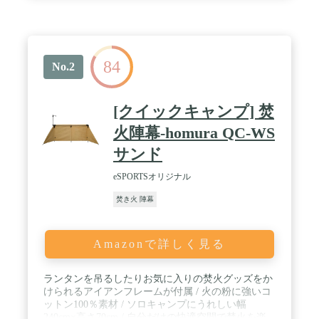
84
No.2
[クイックキャンプ] 焚
火陣幕-homura QC-WS
サンド
eSPORTSオリジナル
焚き火 陣幕
Amazonで詳しく見る
ランタンを吊るしたりお気に入りの焚火グッズをか
けられるアイアンフレームが付属 / 火の粉に強いコ
ットン100％素材 / ソロキャンプにうれしい幅
240cm×高さ70cm / 自分だけの快適空間で焚火を楽