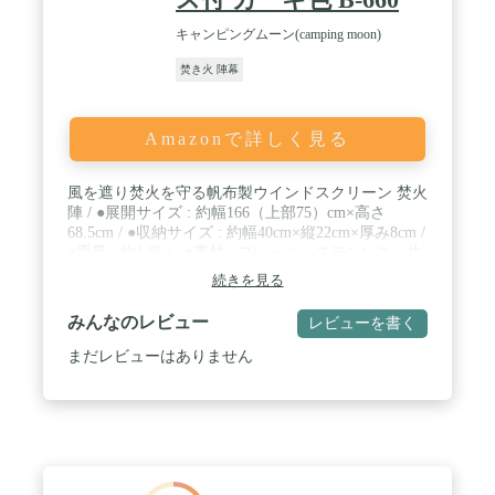
キャンピングムーン(camping moon)
焚き火 陣幕
Amazonで詳しく見る
風を遮り焚火を守る帆布製ウインドスクリーン 焚火
陣 / ●展開サイズ : 約幅166（上部75）cm×高さ
68.5cm / ●収納サイズ : 約幅40cm×縦22cm×厚み8cm /
●重量 : 約1.6kg / ●素材 : フレーム：ステンレス、生
地：コットン100％（綿洗い加工）※綿洗い加工に
続きを見る
より、色の濃さが安定しないため、色の個体差が大
きいことを予めご了承ください。
みんなのレビュー
レビューを書く
まだレビューはありません