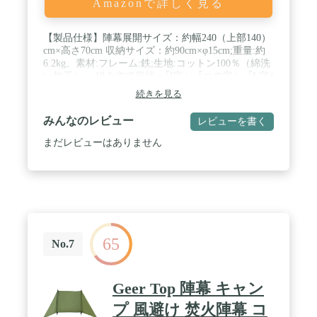
Amazonで詳しく見る
【製品仕様】陣幕展開サイズ：約幅240（上部140）
cm×高さ70cm 収納サイズ：約90cm×φ15cm;重量:約
6.2kg。素材:フレーム:鉄;生地:コットン100％（綿洗
い加工）。 組み立て形状：｢I字｣、｢コの字｣、｢L字｣
形。 / 【遮光性・難燃性・耐久性】焚き火風防には
続きを見る
難燃性に優れた100％コットン製帆布を採用してい
ます。火の粉が飛んでも穴が空きにくいので安心で
みんなのレビュー
レビューを書く
す。外から視線を遮ったり、囲まれた閉鎖空間をつ
くるのにも便利で、手洗いも可能です。洗い加工が
まだレビューはありません
施されているため生地の伸縮も心配なく、安心して
ご使用いただけます。※洗い加工がされているので
多少の色ムラがございます。 / 【優れた安定性】強
風対応のためロープペグが付属され、ペグを打ち込
んだらしっかり固定できます。簡単な手順でひとり
でも傾くことなく組み立てられます。焚き火リフレ
クターは、天井の無いウィンドスクリーンウォール
65
のようなもので、外からの風の吹きこみを防いで、
No.7
暖かい空間を作り出すのは活躍してくれます。 /
【風除けとほこりよけ】この陣幕型ウインドスクリ
ーンの高さは70cmあり、火を安定に燃やさせるため
Geer Top 陣幕 キャン
の十分な高さと幅を持ちます。薪ストーブ、バーベ
キューグリル、焚き火グリル、焚き火台などに適し
プ 風避け 焚火陣幕 コ