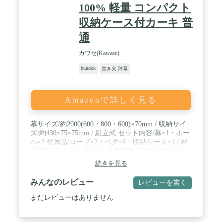
100% 軽量 コンパクト
収納ケース付カーキ 普
通
カワセ(Kawase)
bundok
焚き火 陣幕
Amazonで詳しく見る
幕サイズ/約2000(600・800・600)×70mm / 収納サイ
ズ/約430×75×75mm / 組立式 セット内容/幕×1・ポー
ル×2 付属品/ロープ×2・ペグ×6・収納ケース×1 / 材
質/綿100%・アルミ合金 重量/700g / 生産国/中国
続きを見る
みんなのレビュー
レビューを書く
まだレビューはありません