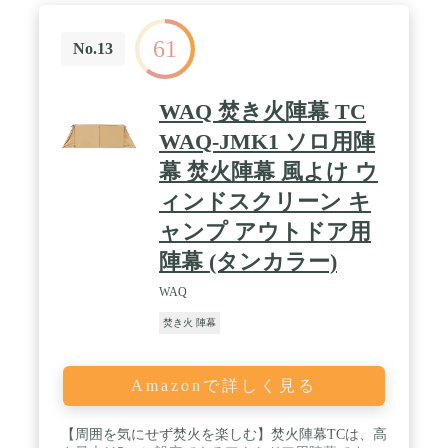
燃性と耐久性に優れています。また撥水加工と防カ
ビ加工が施されているので急な雨でも安心して使用
61
できます。 / ✅【商品詳細】 サイズ： 本体サイズ :
No.13
(約)220cm×74cm 収納時 :(約)42cm×9cm×9cm 重量：
(約)1.5kg 材質： 本体：ポリエステル65％、コット
ン35％ ポール：スチール、ポリアミド樹脂 耐水
WAQ 焚き火陣幕 TC
圧： 428mm 付属品： 本体×1、ポール（長）×2、ポ
ール（短）×2、ペグ×6、ロープ×2、ロープ（二又）
WAQ-JMK1 ソロ用陣
×2、収納バッグ×1、取扱説明書(日本語) 特記事項：
幕 焚火陣幕 風よけ ウ
※刺さりにくい場合はペグなどで下穴を開けてから
刺してください。 ※ハンマーでポールを叩くと破損
ィンドスクリーン キ
する可能性があるのでおやめください。 ※商品は、
モニターによって色合いが異なって見える場合があ
ャンプ アウトドア用
ります。 ※仕様・デザインは改良のため予告なく変
陣幕 (タンカラー)
更することがあります。 / [こんな商品をお探しの方
に] 風防 防風 風除け 風よけ スクリーン ウインドス
WAQ
クリーン フィールドスクリーン 難燃布 難燃 撥水
防カビ T/C TC ポリコットン ペグダウン 固定式 折
焚き火 陣幕
り畳み 折りたたみ 組み立て 陣幕 陣幕型 プライバ
シー保護 焚き火台 焚火 火の粉 グリルスタンド 焚
き火スタンド 囲炉裏テーブル 囲炉裏 テーブル 焚き
Amazonで詳しく見る
火テーブル 焚火 囲炉裏ラックテーブル グリル ウッ
ド ファイアープレイス レジャーテーブル コンパク
ト 収納 折りたたみ 省スペース キャンプ用品 アウ
【周囲を気にせず焚火を楽しむ】焚火陣幕TCは、高
トドア レジャー テント タープ 壁 フェンス