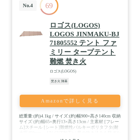
69
No.4
ロゴス(LOGOS)
LOGOS JINMAKU-BJ
71805552 テント ファ
ミリー タープテント
難燃 焚き火
ロゴス(LOGOS)
焚き火 陣幕
Amazonで詳しく見る
総重量:(約)4.1kg / サイズ:(約)幅900×高さ140cm 収納
サイズ:(約)幅65×奥行13×高さ13cm / 主素材:[フレー
ム]スチール [シート]難燃性バルキーポリタフタ(耐
水圧450mm、 UV-CUT加工) / 風の吹き込みを防ぎな
がらプライベート空間を確保する万能アイテム。 /