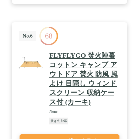
/ 耐熱性&耐摩耗性：バリが気になる方や、使用時
のの油やホコリを綺麗に拭いてから収納すれば次回
の使用には便利。使用するコンロに合わせて丸く囲
ったり、四角く囲ったりなど形状が変えられます /
折り畳み式：コンロ用のリフレクターはじゃばら状
に折りたためるのでコンパクトに、広がらずにしま
68
える、収納袋付きなので持ち便利です！荷物の邪魔
No.6
になりません / 広く通用性：ガスコンロ、シングル
バーナー、薪ストーブ、アルコールストーブ、メス
ティンなど、サイズに合わせて、いろんな器具の防
FLYFLYGO 焚火陣幕
風器具として使えます。アウトドアで活躍するコン
ロ用の大型反射板(ウインドスクリーン)です
コットン キャンプ ア
ウトドア 焚火 防風 風
よけ 目隠し ウィンド
スクリーン 収納ケー
ス付 (カーキ)
None
焚き火 陣幕