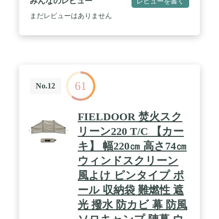
みんなのレビュー
レビューを書く
まだレビューはありません
61
No.12
FIELDOOR 焚火スク
リーン220 T/C 【カー
キ】 幅220㎝ 高さ74㎝
ウィンドスクリーン
風よけ ピンタイプ ポ
ール 収納袋 難燃性 遮
光 撥水 防カビ 幕 防風