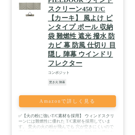
スクリーン450 T/C
【カーキ】 風よけ ピ
ンタイプ ポール 収納
袋 難燃性 遮光 撥水 防
カビ 幕 防風 仕切り 目
隠し 陣幕 ウインドリ
フレクター
コンポジット
焚き火 陣幕
Amazonで詳しく見る
✅【火の粉に強いT/C素材を採用】 ウィンドスクリ
ーンには難燃性に優れた T/C素材を採用していま
す。 焚火の火の粉が飛んでも 穴が空きにくいので
安心です。 / ✅【遮光性・難燃性・耐久性に優れた