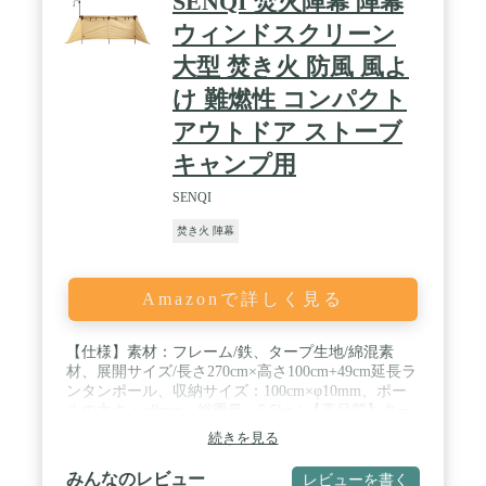
SENQI 焚火陣幕 陣幕
ウィンドスクリーン
大型 焚き火 防風 風よ
け 難燃性 コンパクト
アウトドア ストーブ
キャンプ用
SENQI
焚き火 陣幕
Amazonで詳しく見る
【仕様】素材：フレーム/鉄、タープ生地/綿混素
材、展開サイズ/長さ270cm×高さ100cm+49cm延長ラ
ンタンポール、収納サイズ：100cm×φ10mm、ポー
ルの太さ：φ9mm、総重量：5.5kg / 【高品質】ター
プ横幕は火の粉に強い綿混素材で作られるので、し
続きを見る
っかりと張りがあり、重厚感のある味わいが深く、
難燃性に優れています。さらに、軽くて丈夫で長持
みんなのレビュー
レビューを書く