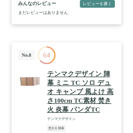
十分な高さと幅を持ちます。薪ストーブ、バーベキ
みんなのレビュー
レビューを書く
ューグリル、焚き火グリル、焚き火台などに適して
います。防風の他、料理や食材をほこりから保護
まだレビューはありません
し、前方に熱を集中させ、アウトドアでも温度をよ
り良いコントロールします。 / 【優れた安定性】強
風対応のためペグとロープが付属され、ペグダウン
してしっかり固定できて、かんたんな手順でひとり
でも傾くことなく組み立てられます。 / 【持ち運び
に便利】軽量でコンパクトに折りたためます（長
50×径12 cm）。コットン製専用収納袋付き。コンパ
64
クトで入れやすく、バッグ空間を最大限に利用でき
No.8
ます。 / 【目隠しと雰囲気作り】ミリタリーテイス
トのアーミーグリーンを厳選し、自然との一体感が
一層高まります。耐摩耗なキャンパス生地はより耐
テンマクデザイン 陣
久で長持ちです。キャンプ、ソロキャンプ、お釣
り、小川張り、バーベキュー、プライバシー保護な
幕 ミニ TC ソロ デュ
どに最適。焚き火台、焚き火シートなどアクセサリ
オ キャンプ 風よけ 高
ーの使い合わせが人気です。
さ100cm TC素材 焚き
火 炎幕 パンダTC
テンマクデザイン
焚き火 陣幕