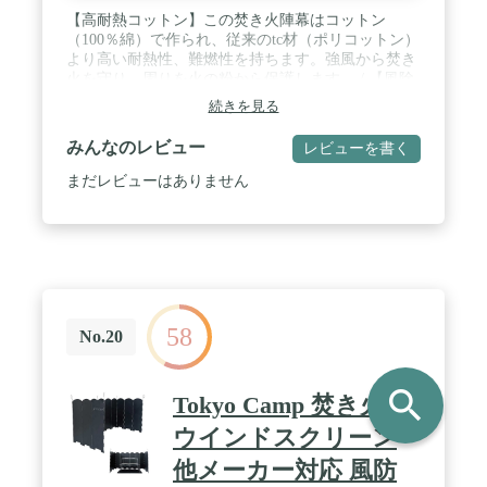
【高耐熱コットン】この焚き火陣幕はコットン
（100％綿）で作られ、従来のtc材（ポリコットン）
より高い耐熱性、難燃性を持ちます。強風から焚き
火を守り、周りを火の粉から保護します。 / 【風除
けとほこりよけ】この陣幕型ミニウインドスクリー
続きを見る
ンの高さは71cmあり、火を安定に燃やさせるための
十分な高さと幅を持ちます。薪ストーブ、バーベキ
みんなのレビュー
レビューを書く
ューグリル、焚き火グリル、焚き火台などに適して
います。防風の他、料理や食材をほこりから保護
まだレビューはありません
し、前方に熱を集中させ、アウトドアでも温度をよ
り良いコントロールします。 / 【優れた安定性】強
風対応のためペグとロープが付属され、ペグダウン
してしっかり固定できて、かんたんな手順でひとり
でも傾くことなく組み立てられます。 / 【持ち運び
に便利】軽量でコンパクトに折りたためます（長
50×径12 cm）。コットン製専用収納袋付き。コンパ
58
クトで入れやすく、バッグ空間を最大限に利用でき
No.20
ます。 / 【目隠しと雰囲気作り】ミリタリーテイス
トのアーミーグリーンを厳選し、自然との一体感が
一層高まります。耐摩耗なキャンパス生地はより耐
search
Tokyo Camp 焚き火台
久で長持ちです。キャンプ、ソロキャンプ、お釣
り、小川張り、バーベキュー、プライバシー保護な
ウインドスクリーン
どに最適。焚き火台、焚き火シートなどアクセサリ
他メーカー対応 風防
ーの使い合わせが人気です。