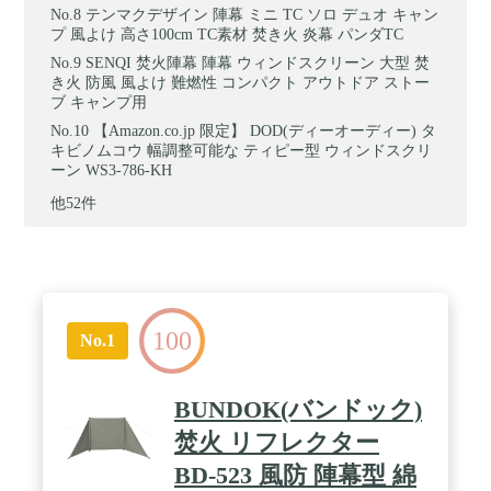
テンマクデザイン 陣幕 ミニ TC ソロ デュオ キャン
プ 風よけ 高さ100cm TC素材 焚き火 炎幕 パンダTC
SENQI 焚火陣幕 陣幕 ウィンドスクリーン 大型 焚
き火 防風 風よけ 難燃性 コンパクト アウトドア ストー
ブ キャンプ用
【Amazon.co.jp 限定】 DOD(ディーオーディー) タ
キビノムコウ 幅調整可能な ティピー型 ウィンドスクリ
ーン WS3-786-KH
他52件
100
No.1
BUNDOK(バンドック)
焚火 リフレクター
BD-523 風防 陣幕型 綿