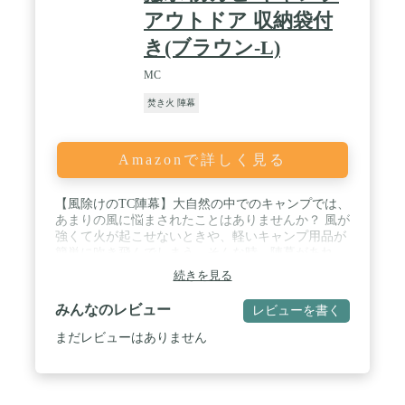
組み立て 陣幕 陣幕型 プライバシー保護 焚き火台
アウトドア 収納袋付
焚火 火の粉 グリルスタンド 焚き火スタンド 囲炉裏
テーブル 囲炉裏 テーブル 焚き火テーブル 焚火 囲
き(ブラウン-L)
炉裏ラックテーブル グリル ウッド ファイアープレ
イス レジャーテーブル コンパクト 収納 折りたたみ
MC
省スペース キャンプ用品 アウトドア レジャー テン
焚き火 陣幕
ト タープ 壁 フェンス
Amazonで詳しく見る
【風除けのTC陣幕】大自然の中でのキャンプでは、
あまりの風に悩まされたことはありませんか？ 風が
強くて火が起こせないときや、軽いキャンプ用品が
簡単に吹き飛んでしまう。そんな時、陣幕があれ
ば、すべての問題を解決することができます。TC陣
続きを見る
幕は風を遮り、見た目にも美しいだけでなく、キャ
ンプ場で自分だけのプライベートな空間を作ること
みんなのレビュー
レビューを書く
ができます。 / 【耐久性良いTC生地】コットン
35%、ポリエステル65%、TC素材（ポリコットン）
まだレビューはありません
の生地、ナチュラルな風合い、肌触りはきめ細かく
滑らかで、UVカット、耐水性、防カビ、難燃性も
あります。 / 【持ち運び便利で組立て簡単】ウイン
ドスクリーン には収納袋が付いているので、保管や