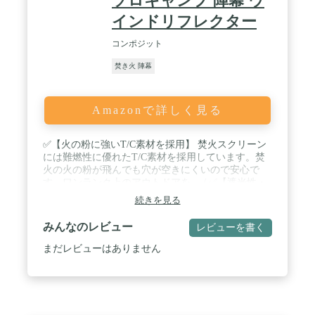
ソロキャンプ 陣幕 ウ
インドリフレクター
コンポジット
焚き火 陣幕
Amazonで詳しく見る
✅【火の粉に強いT/C素材を採用】 焚火スクリーン
には難燃性に優れたT/C素材を採用しています。焚
火の火の粉が飛んでも穴が空きにくいので安心で
す。ワンランク上のアウトドアを。 / ✅【遮光性・
難燃性・耐久性に優れたT/C素材】 T/C生地は遮光
続きを見る
性、難燃性、耐久性に優れている生地です。キャン
プの醍醐味である「焚火」をしている時でも火の粉
みんなのレビュー
レビューを書く
で穴が空きにくいといった特徴を持つ素材です。 /
✅【設置しやすいポール】 付属のポールは上下どち
まだレビューはありません
らの先端もピンタイプになっています。ゴム脚タイ
プとは違い地面に刺せるので安定して設置すること
ができます。 ✅【撥水＆防カビ加工】 コットンと
ポリエステルの混合生地T/C生地はポリエステル糸
65%とコットン糸35%を混紡して作られた生地で難