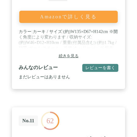
Amazonで詳しく見る
カラー:カーキ / サイズ:(約)W135×D67×H142cm ※開
く角度により変わります / 収納サイズ:
(約)W46×D12×H10cm / 重量(付属品含む):(約)1.7kg /
材質:ポール:スチール、生地/キャリーバッグ:帆布
(コットン)、ペグ:アルミ合金 / 付属品:アルミペグ×6
続きを見る
本、キャリーバッグ / 部門名: ユニセックス大人
みんなのレビュー
レビューを書く
まだレビューはありません
62
No.11