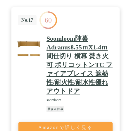
持ち運びがとても簡単です。組立てサイズ：
500*120cm。収納サイズ：75*15*15cm。重量 :
4.2kg。風除けばもちろん、目隠しにもなってソロキ
60
ャンプで焚火タープと併用するのを楽しみます。 /
No.17
【様々な陣幕の使用方法】TC横幕本体を4分割する
ための5本のサポートポールが付属しているので、
テントに合わせて自由にセットアップができます。
Soomloom陣幕
Ｉ字、L字とコ字などに張ることができて、多方向
からの風を遮る風防として活用する事ができます。
Adranus8.55ｍX1.4ｍ
/ 【安心の対応サービス】高品質の商品だから、ご
間仕切り 横幕 焚き火
安心して購入してください。 ご購入後12ヶ月のメー
カー保証が付いておりますので、使用中に何かお気
可 ポリコットンTC フ
付き点やお問い合わせがございましたら、お気軽に
弊社までご連絡ください。
ァイアプレイス 遮熱
性/耐火性/耐水性優れ
アウトドア
soomloom
焚き火 陣幕
Amazonで詳しく見る