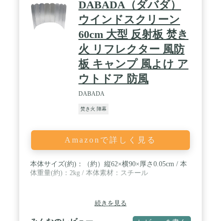
DABADA（ダバダ）
ウインドスクリーン
60cm 大型 反射板 焚き
火 リフレクター 風防
板 キャンプ 風よけ ア
ウトドア 防風
DABADA
焚き火 陣幕
Amazonで詳しく見る
本体サイズ(約)：（約）縦62×横90×厚さ0.05cm / 本
体重量(約)：2kg / 本体素材：スチール
続きを見る