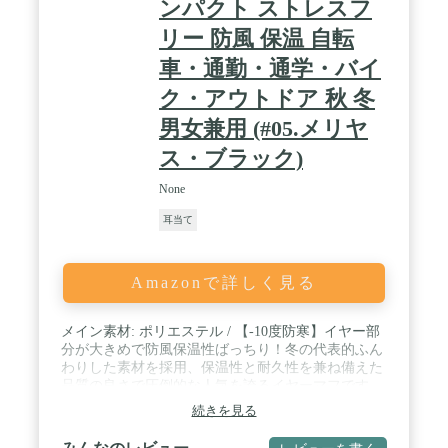
ンパクト ストレスフ
リー 防風 保温 自転
車・通勤・通学・バイ
ク・アウトドア 秋 冬
男女兼用 (#05.メリヤ
ス・ブラック)
None
耳当て
Amazonで詳しく見る
メイン素材: ポリエステル / 【-10度防寒】イヤー部
分が大きめで防風保温性ばっちり！冬の代表的ふん
わりした素材を採用、保温性と耐久性を兼ね備えた
品質の良さで圧倒的な人気を誇るイヤーマフです。
羊を連想させるふんわり丸みのある毛並素材、柔ら
続きを見る
かく耳を包み、しっかり保温してくれます。ソフト
な肌触りと抜群の保温性で心地よく温めてくれま