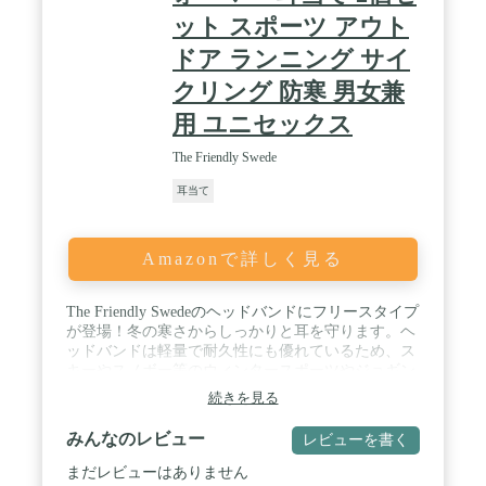
ット スポーツ アウト
ドア ランニング サイ
クリング 防寒 男女兼
用 ユニセックス
The Friendly Swede
耳当て
Amazonで詳しく見る
The Friendly Swedeのヘッドバンドにフリースタイプ
が登場！冬の寒さからしっかりと耳を守ります。ヘ
ッドバンドは軽量で耐久性にも優れているため、ス
キーやスノボー等のウィンタースポーツやジョギン
グやハイキングにも快適にご使用できます。 / スト
続きを見る
レッチ性のある素材で頭にしっかりフィット。フリ
ース＆ポリエステル素材を使用することで高い伸縮
みんなのレビュー
レビューを書く
性と耐久性を実現。メンズ・レディース問わず使用
できるワンサイズ＆ユニセックス仕様。※小さなお
まだレビューはありません