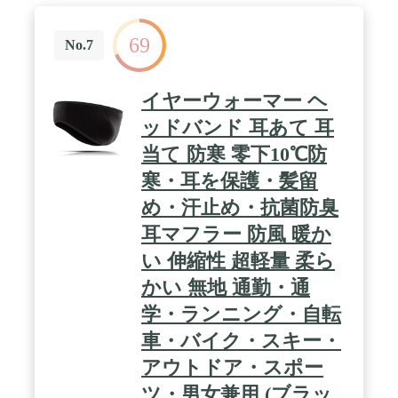
69
No.7
イヤーウォーマー ヘ
ッドバンド 耳あて 耳
当て 防寒 零下10℃防
寒・耳を保護・髪留
め・汗止め・抗菌防臭
耳マフラー 防風 暖か
い 伸縮性 超軽量 柔ら
かい 無地 通勤・通
学・ランニング・自転
車・バイク・スキー・
アウトドア・スポー
ツ・男女兼用 (ブラッ