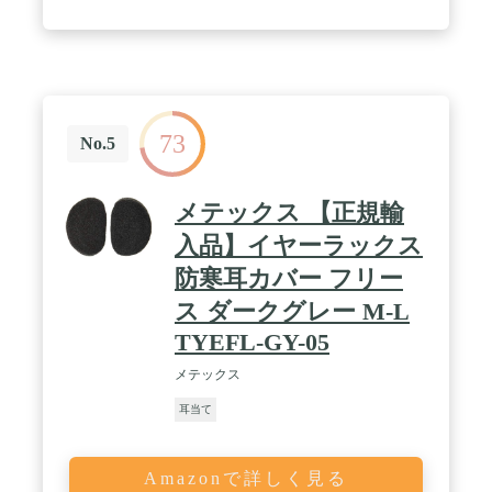
子様には少し大きい場合がございます。 / フリース
素材を使用し、冬の冷たい空気や風邪から耳を守り
ます。スキーやスノーボードの際のヘルメットの下
で髪を留めるものとしてもご利用いただけます。 /
※注意※頭のサイズや形、または髪のボリューム等
によってフィット感が多少異なる場合がございま
す。ヘッドバンドは洗濯機洗いが可能です（30℃推
73
奨）。色落ちする場合がございますのでヘッドバン
No.5
ドのみで別洗いするか、同じような色のものと一緒
に洗濯してください。綿製品との洗濯や、漂白剤、
柔軟剤のご使用はお控えください。 / 【フレンドリ
メテックス 【正規輸
ー スウィードのカスタマーサービスでの対応】The
Friendly Swedeではお客様に喜んで頂ける製品、サ
入品】イヤーラックス
ービスをご提供させていただくために最大限の努力
防寒耳カバー フリー
を尽くしております。万が一弊社製品にご満足いた
だけない場合はお気軽にカスタマーサービスまでご
ス ダークグレー M-L
連絡下さい。 24時間以内に折り返しご連絡いたしま
TYEFL-GY-05
す。
メテックス
耳当て
Amazonで詳しく見る