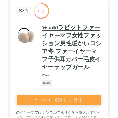
かりフィット。優れた伸縮性と耐久性があり柔軟性
にも優れているため、男性も女性も子供もお使いい
67
ただける耳当てです。伝統的な耳当てよりこの耳当
No.8
ては滑りにくく、耐久性に優れます。どんな活動に
かかわらず、元の位置を持ち続けます。 / 【イヤー
ウォーマー幅広く利用】イヤーウォーマーの優れた
Wsnldラビットファー
吸水性と防風性のある暖かさは、通勤・通学の自転
車やバイクにはもちろん、スキー・登山・ジョギン
イヤーマフ女性ファッ
グ・ランニングなど様々さスポーツシーンにもお勧
ション男性暖かいロシ
め！ヘアバンドとしてカチューシャの様に洗顔時の
髪留めや、仮眠・休憩・乗り物での移動の際などに
ア冬 ファーイヤーマ
目を覆って暫定的に遮光アイマスクとして使用する
事も可能です。薄手の生地なので、ヘルメットを着
フ子供耳カバー毛皮イ
用する際でも気軽に着用頂けます。
ヤーラップガール
Wsnld
耳当て
Amazonで詳しく見る
のイヤーマフはシンプルでありながら寛大なデザイ
ンで、すべての服にマッチします。 / 素敵なイヤー