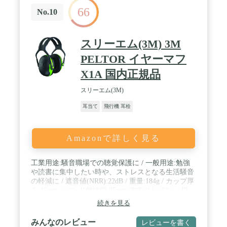
66
No.10
スリーエム(3M) 3M
PELTOR イヤーマフ
X1A 国内正規品
スリーエム(3M)
耳当て
飛行機 耳栓
Amazonで詳しく見る
工業用途:騒音職場での聴覚保護に / 一般用途:勉強
や読書に集中したい時や、ストレスとなる生活騒音
の軽減に / 遮音値(NRR):22dB / 重量:184g / カップ厚
み:46mm / バンド伸縮幅:35mm(左右それぞれ) / 規
格:ANSI S3.19-1974 適合品、原産国:アメリカ / 素
続きを見る
材/ヘッドバンド:ステンレス、熱可塑性樹脂、ポリ
エステル、ポリプロピレン、ポリアセタール樹脂 カ
みんなのレビュー
レビューを書く
ップ:ABS樹脂、熱可塑性樹脂 インサート:ポリウレ