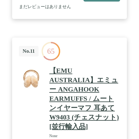
タン 耳あて:ポリウレタン/塩化ビニル/ABS樹脂 / ※
まだレビューはありません
サイズ、重量は参考値であり、保証値ではありませ
ん。 / 周波数(Hz)/遮音値(dB)/標準偏差
(dB):125/16.0/5.2、250/18.3/3.1、500/27.7/3.0、
1000/37.6/3.5、2000/35.1/2.8、3150/42.2/2.8、
4000/41.4/2.6、6300/39.4/2.6、8000/39.3/3.8
65
No.11
【EMU
AUSTRALIA】エミュ
ー ANGAHOOK
EARMUFFS / ムート
ンイヤーマフ 耳あて
W9403 (チェスナット)
[並行輸入品]
None