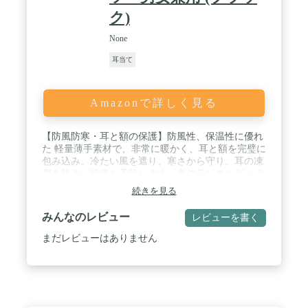
ク)
None
耳当て
Amazonで詳しく見る
【防風防寒・耳と額の保護】防風性、保温性に優れ
た 軽量薄手素材で、非常に暖かく、耳と額を完璧に
包み込み、冷たい風を遮り、寒さから守り、耳の凍
傷を防ぎ、頭痛を予防します。冬のランニング イヤ
ーウォーマーとしても最適です。 / 【柔らかい肌触
続きを見る
り】内側は肌触りの良い ソフトタッチ マイクロ起
毛素材、程よい伸縮性がある柔らい生地でフィット
みんなのレビュー
レビューを書く
感が良く快適な付け心地です。毛玉になりにくい、
色がさめない、肌にやさしい。 / 【吸汗性抜群】耳
まだレビューはありません
あての高吸汗性の生地が使用されており、吸汗性生
地が他のヘアバンドをはるかに凌ぐ強力な吸汗力を
生み出しています。 汗が目に入るのを気にせず、ト
レーニングに集中することができます。 / 【伸縮
性・男女兼用】ストレッチ性のある素材で頭にしっ