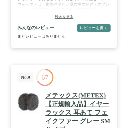
ウォーマーは、家族や冷たい風の中の友達へのプレ
ゼントに最適です。 / このイヤーマフはアクリルと
ポリエステルでできており、非常に暖かく、毛羽立
続きを見る
ちがありません。 / フルイヤーサラウンドデザイン
は、音を遮ることなく湿気や風から耳を保護しま
みんなのレビュー
レビューを書く
す。 / 私たちのイヤーマフは、サイクリング、アイ
ススケート、ハイキング、スキー、または単に犬の
まだレビューはありません
散歩など、冬のアウトドアアクティビティに欠かせ
ないアクセサリーです。
67
No.9
メテックス(METEX)
【正規輸入品】イヤー
ラックス 耳あて フェ
イクファー グレー SM