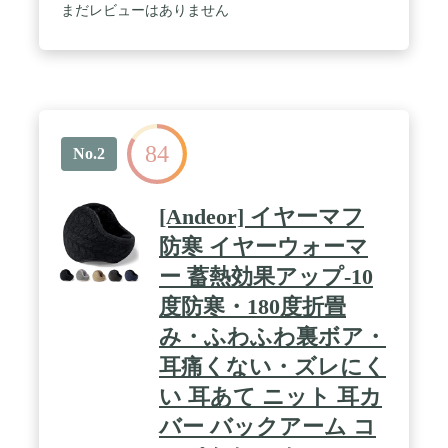
ーがございます。
まだレビューはありません
84
No.2
[Andeor] イヤーマフ
防寒 イヤーウォーマ
ー 蓄熱効果アップ-10
度防寒・180度折畳
み・ふわふわ裏ボア・
耳痛くない・ズレにく
い 耳あて ニット 耳カ
バー バックアーム コ