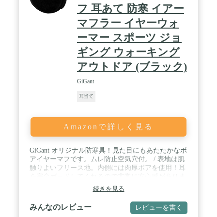
フ 耳あて 防寒 イアー
マフラー イヤーウォ
ーマー スポーツ ジョ
ギング ウォーキング
アウトドア (ブラック)
GiGant
耳当て
Amazonで詳しく見る
GiGant オリジナル防寒具！見た目にもあたたかなボ
アイヤーマフです。ムレ防止空気穴付。 / 表地は肌
触りよいフリース地。内側には肉厚ボアを使用！耳
を完全ガードしてくれるので非常に安心感がありま
す。 / スポーツ、アウトドア全般はもちろんタウン
続きを見る
ユースでも通用するデザインがうれしいですね！ /
【サイズ】 耳にあたる部分の直径：約12cm アーム
みんなのレビュー
レビューを書く
幅：約3.5cm / カラー：迷彩カモ、ブラックの2カラ