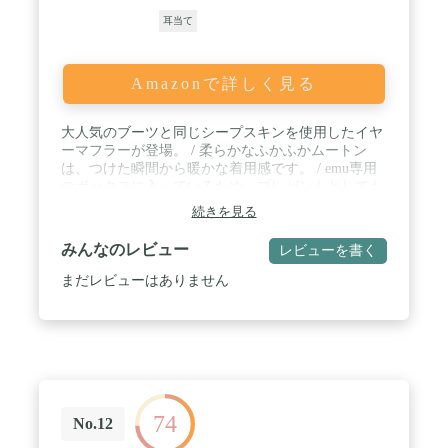
耳当て
Amazonで詳しく見る
大人気のブーツと同じシープスキンを使用したイヤ
ーマフラーが登場。 / 柔らかなふかふかムートン
は、つけた瞬間から暖かな着用感です。 / emu専用
のボックスに入っているため、プレゼントとしても
喜ばれるアイテムです。 / 片側には本体カラーに合
続きを見る
わせたロゴのプレートが付いてポイントになってい
ます。 / イヤー部分は内側に折り畳む仕組みにな
みんなのレビュー
レビューを書く
り、コンパクトに収納できます。
まだレビューはありません
74
No.12