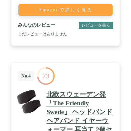
きれいなままです。フリースみたいな素材で毛抜け
もピリングもにくい。 / 【冬に大活躍】イヤーマフ
Amazonで詳しく見る
はやわらかな肌ざわりと暖かさがうれしい極上の裏
起毛を採用、保温力を高めます。表面が見るからに
暖かそう、シンプルなデザインでスマートな印象で
みんなのレビュー
レビューを書く
す。通勤や通学はもちろん、屋外で長時間仕事をさ
まだレビューはありません
れる方や、自転車・バイクを運転する時、雪かき、
キャンプ、ジョギング、ランニング、ウォーキング
の時などにもおすすめです。
73
No.4
北欧スウェーデン発
「The Friendly
Swede」 ヘッドバンド
ヘアバンド イヤーウ
ォーマー 耳当て 2個セ