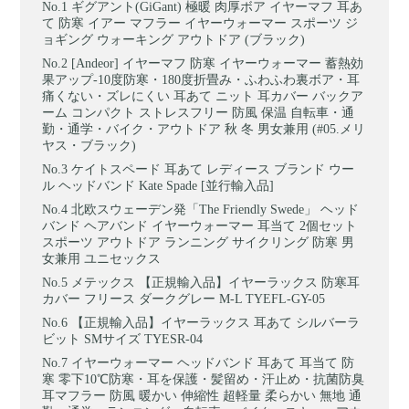
ギグアント(GiGant) 極暖 肉厚ボア イヤーマフ 耳あ
て 防寒 イアー マフラー イヤーウォーマー スポーツ ジ
ョギング ウォーキング アウトドア (ブラック)
[Andeor] イヤーマフ 防寒 イヤーウォーマー 蓄熱効
果アップ-10度防寒・180度折畳み・ふわふわ裏ボア・耳
痛くない・ズレにくい 耳あて ニット 耳カバー バックア
ーム コンパクト ストレスフリー 防風 保温 自転車・通
勤・通学・バイク・アウトドア 秋 冬 男女兼用 (#05.メリ
ヤス・ブラック)
ケイトスペード 耳あて レディース ブランド ウー
ル ヘッドバンド Kate Spade [並行輸入品]
北欧スウェーデン発「The Friendly Swede」 ヘッド
バンド ヘアバンド イヤーウォーマー 耳当て 2個セット
スポーツ アウトドア ランニング サイクリング 防寒 男
女兼用 ユニセックス
メテックス 【正規輸入品】イヤーラックス 防寒耳
カバー フリース ダークグレー M-L TYEFL-GY-05
【正規輸入品】イヤーラックス 耳あて シルバーラ
ビット SMサイズ TYESR-04
イヤーウォーマー ヘッドバンド 耳あて 耳当て 防
寒 零下10℃防寒・耳を保護・髪留め・汗止め・抗菌防臭
耳マフラー 防風 暖かい 伸縮性 超軽量 柔らかい 無地 通