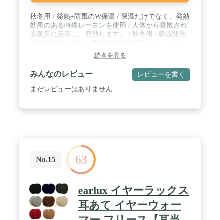
秋冬用 / 発熱+防風のW保温 / 保温だけでなく、発熱
効果のある特殊レーヨンを使用 / 人体から発散され
る蒸気に反応し、発熱します。 / 秋冬用 / 吸湿発熱
素材を使用 / 優れた発熱性を誇る特殊レーヨン(テッ
クサーモ)により、人体から常に発散されている蒸
続きを見る
気などの水分に反応し繊維がすばやく発熱、また持
続します。
みんなのレビュー
レビューを書く
まだレビューはありません
63
No.15
earlux イヤーラックス
耳あて イヤーウォー
マー フリース【耳当