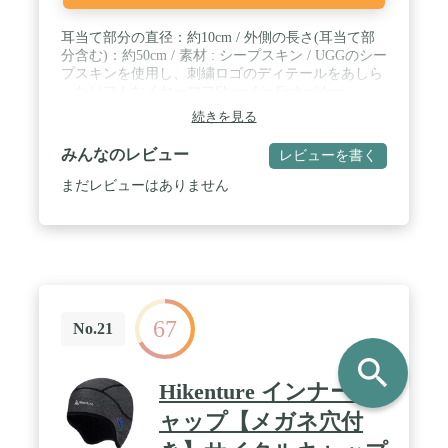
耳当て部分の直径：約10cm / 外側の長さ(耳当て部
分含む)：約50cm / 素材 : シープスキン / UGGのシー
プスキンを使用し、刺繍ロゴのディテールをあしら
ったソフトなイヤーマフSheepskin Embroidery
Earmuff(シープスキン エンブロイダリー イヤーマ
続きを見る
フ)。 / どんなに寒い日でも、UGGならではのアイ
コニックな心地よさで耳を暖かく包み込みます。 /
みんなのレビュー
レビューを書く
天然素材のため、ファーの質感やボリューム等に個
体差がございます。
まだレビューはありません
67
No.21
search
Hikenture インナーキ
ャップ【メガネ穴付