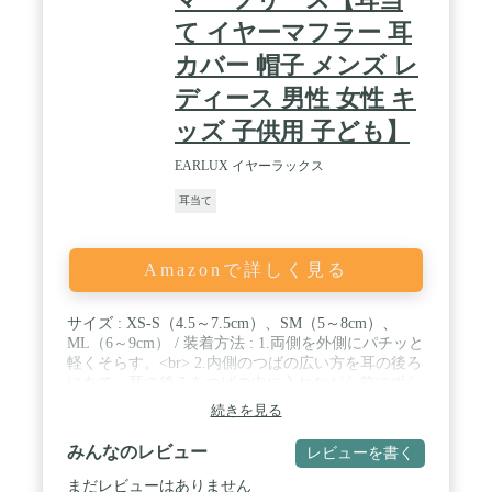
て イヤーマフラー 耳
カバー 帽子 メンズ レ
ディース 男性 女性 キ
ッズ 子供用 子ども】
EARLUX イヤーラックス
耳当て
Amazonで詳しく見る
サイズ : XS-S（4.5～7.5cm）、SM（5～8cm）、
ML（6～9cm） / 装着方法 : 1.両側を外側にパチッと
軽くそらす。<br> 2.内側のつばの広い方を耳の後ろ
にあて、耳の後ろをつばの中に入れながら前にずら
し、耳全体を包む。<br> 3.上下の端を内側に押し、
続きを見る
そりを戻し耳全体にかぶせる。 / 素材 : ポリエステ
ル(※手洗い可) / カラー : ブラック・グレー・アッ
みんなのレビュー
レビューを書く
シュ・マリーン・ベージュ・ブラウン・ワインレッ
ド・キャメル
まだレビューはありません