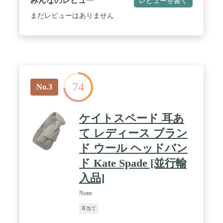
みんなのレビュー
レビューを書く
す。真冬、ゲレンデでも耳が凍える心配なし！ /
【サイズ調節可】イヤーウォーマーのマーム部分に
まだレビューはありません
程よい伸縮性ある、柔軟なスライドレール式骨組み
を使用していますので、頭のサイズにより若干のサ
イズ調整ができます。首の後ろから掛けるから、し
っかりとフィット！周囲にぐるっとケーブル状のパ
イピングを施しました。フワフワのマフに輪郭をつ
けることでスタイル良く仕上げています。男女問わ
ず気軽にお使いいただけます。安定感があるのでズ
74
レ落ちにくく、スポーツ時にもオススメです！ /
No.3
【180度折畳式で収納便利】バックアームタイプの
イヤーマフで、ヘアースタイルを気にする心配無
し！シンプルですっきりしたルックス、コーデに馴
ケイトスペード 耳あ
染むカラーで通勤通学にもぴったり。アーム部分は
程よい柔軟性のある素材。使用後に、耳に当たる左
て レディース ブラン
右の部分を持ってくるっとねじるだけでコンパクト
ド ウール ヘッドバン
になって、ポケットやバッグに入れて収納できま
す。両側を持ってひねるだけの簡単、時間も力もい
ド Kate Spade [並行輸
らない、外出時にとっても便利な折りたたみ式で
す！ / 【安全・安心】耳が塞がらず、つけたままで
入品]
音が聞こえます。フラッパー帽やヘッドホン型の耳
当てだと、つけたままでも周りの音が聞こえやすい
None
ストレスフリー。頭の大きさによらず使える。ヘッ
耳当て
ドホン型だと緩かったり、長くつけてると頭も耳も
痛くにくい。結構な頻度で使っても特に劣化もなく