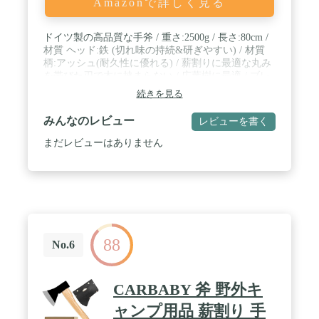
Amazonで詳しく見る
ドイツ製の高品質な手斧 / 重さ:2500g / 長さ:80cm /
材質 ヘッド:鉄 (切れ味の持続&研ぎやすい) / 材質
柄:アッシュ(耐久性に優れる) / 薪割りに最適な丸み
を帯びた刃で木に挟まらない / 広葉樹に最適 / ブレ
ードカバー付き
続きを見る
みんなのレビュー
レビューを書く
まだレビューはありません
88
No.6
CARBABY 斧 野外キ
ャンプ用品 薪割り 手