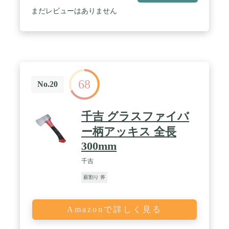
まだレビューはありません
68
No.20
千吉 グラスファイバ
ー柄アッキス 全長
300mm
千吉
薪割り 斧
Amazonで詳しく見る