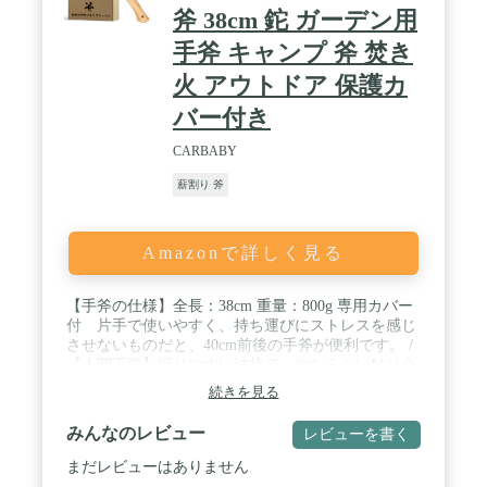
斧 38cm 鉈 ガーデン用
手斧 キャンプ 斧 焚き
火 アウトドア 保護カ
バー付き
CARBABY
薪割り 斧
Amazonで詳しく見る
【手斧の仕様】全長：38cm 重量：800g 専用カバー
付 片手で使いやすく、持ち運びにストレスを感じ
させないものだと、40cm前後の手斧が便利です。 /
【人間工学】握りやすい波状で、やわらかい触り心
地の木製グリップなので、長時間使っていても疲れ
続きを見る
ません。 / 【良い切れ味】刃先は鋭利で途中から広
がっていく、薪に斧を入れた後に広がっていきやす
みんなのレビュー
レビューを書く
い形となっています。(ご安全のために、刃先が研
磨されてない状態です。お客様ご自身で刃を研いで
まだレビューはありません
ください) / 【お手入れ】斧を使用する前に、研磨す