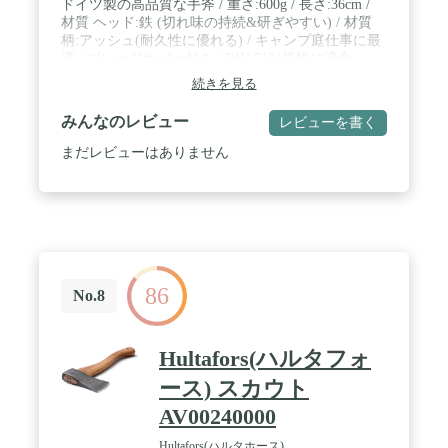
ドイツ製の高品質な手斧 / 重さ:600g / 長さ:36cm /
材質 ヘッド:鉄 (切れ味の持続&研ぎやすい) / 材質
柄:アッシュ(耐久性に優れる) / キャンプ庭仕事に最
適 / ブレードカバー付き / DIN 5131規格に適合
続きを見る
みんなのレビュー
レビューを書く
まだレビューはありません
86
No.8
Hultafors(ハルタフォ
ース) スカウト
AV00240000
Hultafors(ハルタホース)