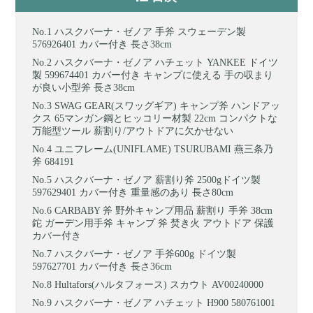
ハスクバーナ・ゼノア 手斧 スウェーデン製
576926401 カバー付き 長さ38cm
ハスクバーナ・ゼノア ハチェット YANKEE ドイツ
製 599674401 カバー付き キャンプに使える 手の収まり
が良い小型斧 長さ38cm
SWAG GEAR(スワッグギア) キャンプ斧 ハンドアッ
クス 65マンガン鋼とヒッコリー材製 22cm コンパクトな
万能型ツール 薪割り/アウトドアに欠かせない
ユニフレーム(UNIFLAME) TSURUBAMI 燕三条乃
斧 684191
ハスクバーナ・ゼノア 薪割り斧 2500gドイツ製
597629401 カバー付き 重量感のあり 長さ80cm
CARBABY 斧 野外キャンプ用品 薪割り 手斧 38cm
鉈 ガーデン用手斧 キャンプ 斧 焚き火 アウトドア 保護
カバー付き
ハスクバーナ・ゼノア 手斧600g ドイツ製
597627701 カバー付き 長さ36cm
Hultafors(ハルタフォース) スカウト AV00240000
ハスクバーナ・ゼノア ハチェット H900 580761001