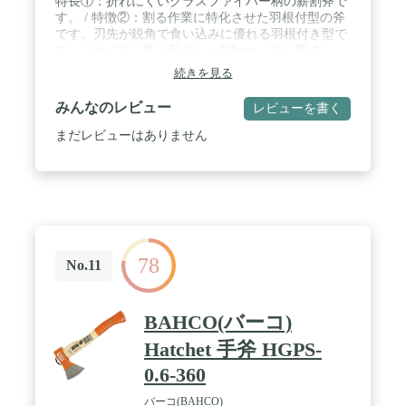
特長①：折れにくいグラスファイバー柄の薪割斧で
す。 / 特徴②：割る作業に特化させた羽根付型の斧
です。刃先が鋭角で食い込みに優れる羽根付き型で
す。 / サイズ：柄（長さ）：860mm、頭（重さ）
2000g、薪割り斧の一般的なサイズです。 / 材質/刃
続きを見る
部：全鋼（炭素鋼）、柄部：グラスファイバー＋
PP、グリップ：TPR / 刃先サック付
みんなのレビュー
レビューを書く
まだレビューはありません
78
No.11
BAHCO(バーコ)
Hatchet 手斧 HGPS-
0.6-360
バーコ(BAHCO)