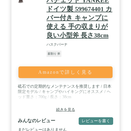
ハチェット YANKEE
ドイツ製 599674401 カ
バー付き キャンプに
使える 手の収まりが
良い小型斧 長さ38cm
ハスクバーナ
薪割り 斧
Amazonで詳しく見る
砥石での定期的なメンテナンスを推奨します / 日本
限定モデル / キャンプやハイキングにオススメ / ヘ
ッド重さ：700g / 長さ：38cm
続きを見る
みんなのレビュー
レビューを書く
まだレビューはありません