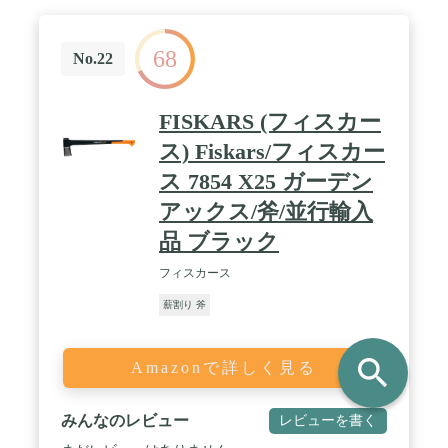
68
No.22
FISKARS (フィスカー
ス) Fiskars/フィスカー
ス 7854 X25 ガーデン
アックス/斧/並行輸入
品 ブラック
フィスカース
薪割り 斧
search
Amazonで詳しく見る
みんなのレビュー
レビューを書く