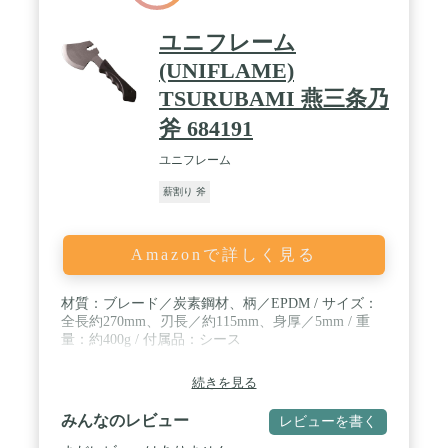
形状でどなたにでも使いやすいです。曲線刃が力を
均一に伝えるため、扱いやすく、薪割りはもちろ
ユニフレーム
ん、枝打ちにもおすすめの万能型です。 / 【オイル
(UNIFLAME)
コーティング＆専用の牛革製カバーが付属】この斧
は、金属表面を保護するためにオイルコーティング
TSURUBAMI 燕三条乃
がされています。そのため、使用時に手や服などに
汚れがつくことがありますので、注意が必要です。
斧 684191
また、斧の刃はとても鋭いため、取り扱いには十分
にご注意ください。使用後は、専用の保護カバーに
ユニフレーム
入れて保管してください。
薪割り 斧
Amazonで詳しく見る
材質：ブレード／炭素鋼材、柄／EPDM / サイズ：
全長約270mm、刃長／約115mm、身厚／5mm / 重
量：約400g / 付属品：シース
続きを見る
みんなのレビュー
レビューを書く