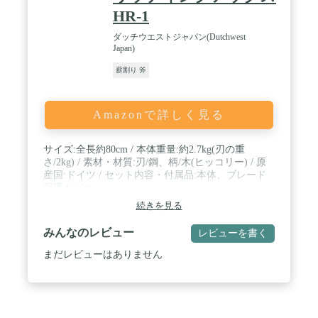
HR-1
ダッチウエストジャパン(Dutchwest
Japan)
薪割り 斧
Amazonで詳しく見る
サイズ:全長約80cm / 本体重量:約2.7kg(刃の重
さ/2kg) / 素材・材質:刃/鋼、柄/木(ヒッコリー) / 原
産国:ドイツ / セット内容・付属品:本体、ブレード
保護カバー
続きを見る
みんなのレビュー
レビューを書く
まだレビューはありません