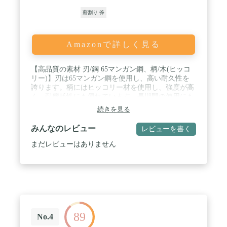
薪割り 斧
Amazonで詳しく見る
【高品質の素材 刃/鋼 65マンガン鋼、柄/木(ヒッコ
リー)】刃は65マンガン鋼を使用し、高い耐久性を
誇ります。柄にはヒッコリー材を使用し、強度が高
く、耐摩耗性にも優れています。長期間の使用にも
耐える、高品質な素材を採用しています。 / 【小さ
続きを見る
な巨人：22ｃｍサイズこそ小さいが、充分パワフ
ル】この斧のサイズは22cmで小さく、手に収まるサ
みんなのレビュー
レビューを書く
イズです。しかし、小さなサイズにもかかわらず、
充分なパワーがあります。勿論手斧としての役割は
まだレビューはありません
十分に果たすことができます。 / 【曲線刃で力を均
一に伝える、使い勝手抜群】この斧は曲線形状の刃
を持ち、薪割りだけでなく、枝打ちにもおすすめで
す。曲線刃が力を均一に伝えるため、扱いやすく、
疲れにくく、繰り返し使用することができます。使
い勝手の良さは抜群で、一度使ったら手放せなくな
ることでしょう。 / 【高品質！伝統手法で作られた
89
全鋼の斧。】職人が伝統の技術で作り上げた全鋼の
No.4
斧です。木製の柄は握りやすく、オーソドックスな