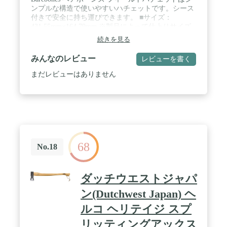
ンプルな構造で使いやすいハチェットです。シース
付きで安全に持ち運びできます。 ■サイズ：
431.55mm×164.79mm ※製品によって仕上りサイズ
に多少の誤差がありますのでご了承下さい。 ■素
続きを見る
材： ブレード/高炭素鋼 ハンドル/ヒッコリー
みんなのレビュー
レビューを書く
まだレビューはありません
68
No.18
ダッチウエストジャパ
ン(Dutchwest Japan) ヘ
ルコ ヘリテイジ スプ
リッティングアックス