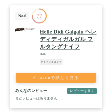
れ味の鋭い刃はスカンジナビアンスタイルの特徴的
な形状となっています。 / 【「バトニング」から
「着火」まで】 厚みのあるブレードで、バトニング
77
（ナイフで薪を割る技術）やチョッピング（ナイフ
No.6
を木に叩きつけて切り込みを入れる技術）に威力を
発揮するほか、グリップエンド側から叩き込めば、
太い枝や丸太の切断なども可能です。スカンジナビ
Helle Didi Galgalu ヘレ
アングラインドに形成された刃は木を削るのに適し
ており、ガーバーグ本体の重量を利用しながら軽い
ディディガルガル フ
力でフェザースティックなどを作る事が出来ます。
ルタングナイフ
また、ブレードのスパイン(背)とグリップエンドに
出ている金属部分はエッジ加工してあるので、ファ
Helle
イヤースターターのストライクが可能で着火するこ
とが出来ます。「バトニング（燃料調達）→フェザ
ナイフ バトニング
ーリング（火口調達）→着火」までをこのナイフ1
本でこなす事のできるモデルとなっています。 ※も
ちろん調理しようも可能ですが、ブレードが厚いモ
Amazonで詳しく見る
デルのため固めの食材（野菜）などは割ってしまう
事があります。肉などは非常によく切れます。 /
【寒い土地の北欧ならではのハンドルデザイン】 フ
みんなのレビュー
レビューを書く
ルタングナイフの多くは、ブレードを木材などで挟
んでいるモデルのタイプが多く見られますが、カー
まだレビューはありません
バーグはブレードをポリマーとラバーで覆ったデザ
インになっています。これは冬の時期が多い北欧の
過酷な状況下で、冷たくなったブレードの金属が手