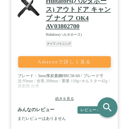
Hultafors(ハルタホー
能です。スカンジナビアングラインドに形成された
刃は木を削るのに適しており、ガーバーグ本体の重
ス) アウトドア キャン
量を利用しながらあまり力を入れずにフェザーステ
プ ナイフ OK4
ィックなどを作る事が出来ます。また、ブレードの
スパイン(背)とグリップエンドに出ている金属部分
AV03802700
はエッジ加工してあるので、ファイヤースターター
での着火が可能です。(バトニング→フェザーリン
Hultafors(ハルタホース)
グ→着火)までをこの1本でこなす事のできるモデル
となっています。 ※調理で使用することに問題はあ
ナイフ バトニング
りませんが、ブレードが厚いモデルですので、スラ
イスのような繊細な作業は難しくなります。食材に
刃を入れると、切るものによってぱっくりと割れる
Amazonで詳しく見る
場合があります。 / 【過酷な環境でも使いやすいマ
ルチマウントシース】 マルチマウントはシース台に
ベルクロループを装着し、様々な場所にナイフを固
ブレード・3mm厚炭素鋼HRC58-60 / ブレード寸
定できる画期的なモデルです。バックパックのショ
法:93mm / 全長:209mm / 重量:110g+ホルスター42g /
ルダーストラップはもちろん、モールシステムにも
原産国:台湾
対応しています。至るところに外付けできるため、
すぐにナイフを取り出すことができ素早い対応が可
続きを見る
能です。また、付属のベルトループに付け替えて、
search
スタンダードな使用も可能です。アクティブなシー
みんなのレビュー
レビューを書く
スが付属することで、より過酷な冒険にも対応でき
る、パワフルなフルタング・アウトドア・ナイフに
まだレビューはありません
仕上がっています。 / 【寒い土地の北欧ならではの
ハンドルデザイン】 フルタングナイフの多くは、ブ