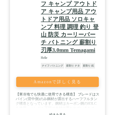
フ キャンプ アウトド
ア キャンプ用品 アウ
トドア用品 ソロキャ
ンプ 料理 調理 釣り 登
山 防災 カーリーバー
チ バトニング 薪割り
刃厚3.0mm Temagami
Helle
ナイフ バトニング
薪割り ナタ
薪割り 鉈
Amazonで詳しく見る
【寒冷地でも快適に使用できる構造】 ブレードはス
パイン(背中側)のみ鋼材が露出するハーフフルタン
グ構造となっています。鋼材はカーボン鋼のH3LC
を使用。ハンドル下部は木材で覆われているため、
寒冷地でも快適に使用できます。また、ハーフフル
続きを見る