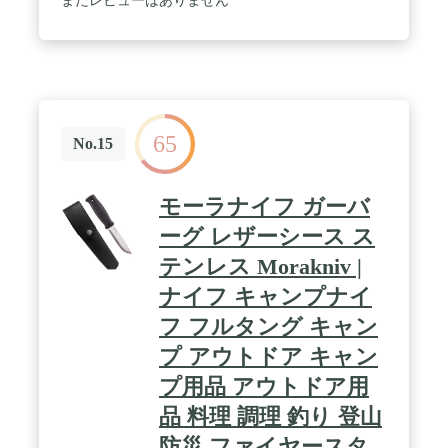
まだレビューはありません
が板状に入っており、ナロータング(スティックタ
リマ成型のシースが付きで、成型されたポリマー
ング)と比較してもよりタフな構造になっていま
MOLLEシステム対応シースが付属。 / ・正当な理
す。シースにはベルトループとクリップが付属し、
由なくこの商品を携帯することは法令により禁止さ
携行性にも優れています。 / ブレード素材：カーボ
れております。 / ・18歳未満の方はこの商品を購入
ン(ブラックコーティング) ハンドル素材：ラバー /
しないようお願いします。
刃体の長さ：約10.9cm 全長：約23.2cm 刃厚：約
3.2mm 重量：約123ｇ(ナイフのみの重量) / 付属
品：プラスチックシース、ファイヤースターター 生
65
No.15
産国：スウェーデン / ※正当な理由なくこの商品を
携帯することは法令により禁止されております。 /
※18歳未満の方はこの商品を購入しないようお願い
モーラナイフ ガーバ
します。
ーグ レザーシース ス
テンレス Morakniv |
ナイフ キャンプナイ
フ フルタング キャン
プ アウトドア キャン
プ用品 アウトドア用
品 料理 調理 釣り 登山
防災 ファイヤースタ