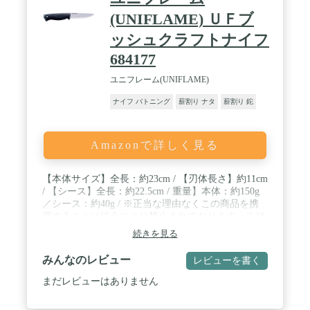
(UNIFLAME) ＵＦブ
ッシュクラフトナイフ
684177
ユニフレーム(UNIFLAME)
ナイフ バトニング
薪割り ナタ
薪割り 鉈
Amazonで詳しく見る
【本体サイズ】全長：約23cm / 【刃体長さ】約11cm
/ 【シース】全長：約22.5cm / 重量】本体：約150g
／シース：約40g / ※正当な理由なくこの商品を携
帯することは法令により禁止されております。※18
歳未満の方はこの商品を購入しないようお願いしま
続きを見る
す。
みんなのレビュー
レビューを書く
まだレビューはありません