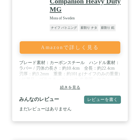
Companion Heavy Duty
性が生み出す独特の模様で知られており、この模様
MG
がナイフに独特の表情を与え、一つとして同じもの
がないのが特徴です。テマガミのハンドルは下腹部
Mora of Sweden
にかけてふっくらとしており、非常に握りやすく力
も入れやすい形状に作られています。またフィンガ
ナイフ バトニング
薪割り ナタ
薪割り 鉈
ーガードも付いているので指のスライドからも守っ
てくれます。 / 【TEMAGAMI誕生と由来】 サバイ
バル番組「Survivorman」で知られるカナダのサバイ
Amazonで詳しく見る
バルエキスパート、レス・ストラウド氏は、2011年
にヘレナイフとの初のコラボレーションをし「テマ
ガミ」をデザインしました。ヘレナイフとしては初
ブレード素材：カーボンスチール ハンドル素材：
めてのフルタング構造のナイフの発売でした。サバ
ラバー / 刃体の長さ：約10.4cm 全長：約22.4cm
イバリストとしてのナイフの知識と、ヘレのデザイ
刃厚：約3.2mm 重量：約101ｇ(ナイフのみの重量)
ンチームの歴史やクラフトマンシップが融合したモ
/ 付属品：プラスチックシース 生産国：スウェーデ
デルの数々は、世界中で広く親しまれています。
ン / ※正当な理由なくこの商品を携帯することは法
続きを見る
TEMAGAMIの名前の由来はレス・ストラウド氏が
令により禁止されております。 / ※18歳未満の方は
昔よくアウトドアを学んだ場所であるカナダオンタ
この商品を購入しないようお願いします。
みんなのレビュー
リオの地から名付けられました。 / 刃素材：トリプ
レビューを書く
ルラミネートカーボンスチール / 柄素材：Curly
まだレビューはありません
birch, シース素材：レザー(本革) / 刃長：11cm、刃
厚：3.0mm、柄長：12cm、重量：ナイフ重量155g、
シース重量60g、生産国：ノルウェー / ※天然素材
ですので個体差がございます。※ハンドメイドの
為、擦れ・傷がある場合がございます ご了承くだ
さい。 / ※正当な理由なくこの商品を携帯すること