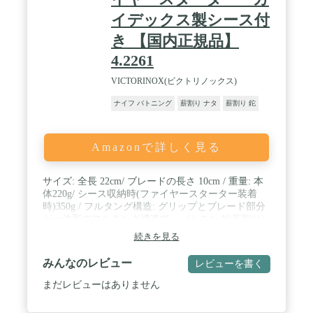
イデックス製シース付
き 【国内正規品】
4.2261
VICTORINOX(ビクトリノックス)
ナイフ バトニング
薪割り ナタ
薪割り 鉈
Amazonで詳しく見る
サイズ: 全長 22cm/ ブレードの長さ 10cm / 重量: 本
体220g/ シース収納時(ファイヤースターター装着
時)350g / フルタング構造: グリップとブレード部分
が一体型のフルタング構造で、バトニング(薪割り)
にも最適な堅牢正を備えます / ブレード: 刃先は切
続きを見る
るにはもちろん細かい作業にも最適なドロップポイ
ント。刃付けは刃の角度を一定に保ちやすく研ぎや
みんなのレビュー
レビューを書く
すい、スカンジグラインド。ブレードの背はファイ
ヤースターターを削りやすくするため、僅かに角度
まだレビューはありません
がついた形状になっています / ハンドル: ハンドル
素材は、耐熱・耐水・耐摩耗性に優れた美しい等高