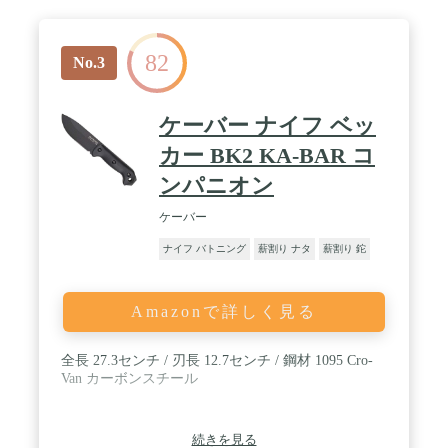
レスは錆に強く、水に濡れたり汚れたりしてもサッ
と拭くだけでOK。 / 切れ味が長く続くステンレスの
刃はスウェーデンで長く評価されてきた高品質のス
82
テンレス鋼を使用。しっかりとした厚みのある刃
No.3
は、木を削る・割るといった作業にも安心して使え
ます。 / ※正当な理由なくこの商品を携帯すること
は法令により禁止されております。 / ※18歳未満の
ケーバー ナイフ ベッ
方はこの商品を購入しないようお願いします。
カー BK2 KA-BAR コ
ンパニオン
ケーバー
ナイフ バトニング
薪割り ナタ
薪割り 鉈
Amazonで詳しく見る
全長 27.3センチ / 刃長 12.7センチ / 鋼材 1095 Cro-
Van カーボンスチール
続きを見る