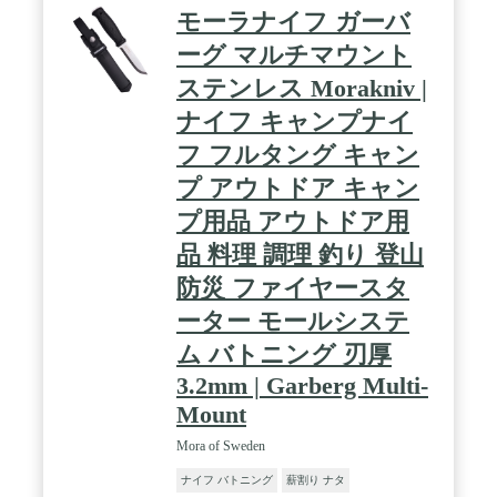
材：ポリアミド / 付属品：レザーシース、 生産国：
モーラナイフ ガーバ
スウェーデン / ※正当な理由なくこの商品を携帯す
ーグ マルチマウント
ることは法令により禁止されております。 / ※18歳
未満の方はこの商品を購入しないようお願いしま
ステンレス Morakniv |
す。
ナイフ キャンプナイ
フ フルタング キャン
プ アウトドア キャン
プ用品 アウトドア用
品 料理 調理 釣り 登山
防災 ファイヤースタ
ーター モールシステ
ム バトニング 刃厚
3.2mm | Garberg Multi-
Mount
Mora of Sweden
ナイフ バトニング
薪割り ナタ