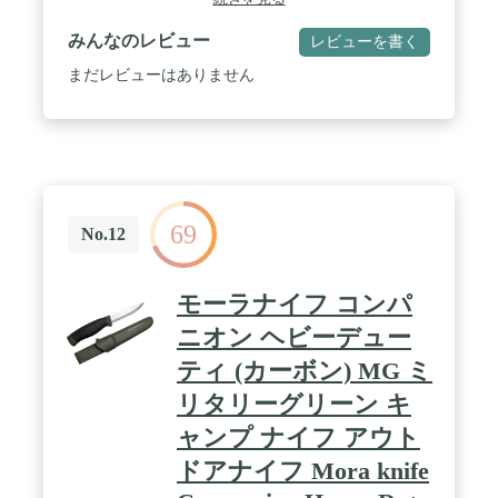
タングはフルタング(鋼材がハンドルの末端まであ
る構造)に比べて軽いので長時間の作業に向いてい
みんなのレビュー
レビューを書く
ます。 / 【HELLEの堅牢で伝統的なラミネート炭素
鋼】 ヘレナイフの鋼材には2つの種類がありこのナ
まだレビューはありません
イフはH3LC(トリプルラミネートカーボン)を使用し
ています。ヘレ鋼の中で最も伝統的な鋼で鋼材を3
層に重ねて作られており独特の切れ味があります。
H3LS(トリプルラミネートステンレススチール)と比
べてカーボンは固く、また粘り(靱性)のある切れ味
が特徴です。薪などでフェザースティックを作る時
に、木材に貼りついたような状態で切れてくれま
69
す。特にヘレナイフのカーボンは、削る際にあたる
No.12
エッジ部分のあたりがソフトなので、やみつきにな
るファンの方も多いです。 / 【伝統的技術が宿るス
カンジナビアンエッジ】 ヘレナイフの刃の殆どはス
モーラナイフ コンパ
カンジナビアンエッジの形状で作られており、テマ
ガミもそのうちの一つです。スカンジナビアンエッ
ニオン ヘビーデュー
ジの特徴は、刃先が鋭角で刃の厚みがある物が多
ティ (カーボン) MG ミ
く、バトニング(薪をわる)や気を削る、枝を払うな
どに適しており、キャンプなどのシーンで使用する
リタリーグリーン キ
事が多いです。ヘレナイフでは熟年の職人達が一つ
一つ手作業でエッジを鋭利に研ぎ上げています。 /
ャンプ ナイフ アウト
【握りやすいハンドル形状】 ハンドルには、ひとつ
ドアナイフ Mora knife
ひとつ木目の模様が異なる美しいカーリーバーチ
(白樺)を使用。カーリーバーチは白樺の遺伝的多様