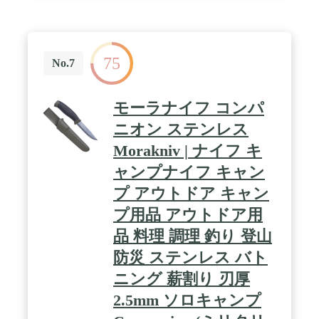
のひらに触れないよう考えられた北欧ならではのナ
イフといえます。また、ハンドルはバレル型になっ
ているため、順手や逆手など状況下において様々な
握り方でも握りやすく滑りにくい形状となっていま
す。 / 【シンプルで使いやすいシース】 モーラナイ
75
No.7
フで使われているシース(ケース)のほとんどは、ナ
イフを収納した際にシースとナイフブレードが干渉
する事がないように設計されています。その中でも
モーラナイフ コンパ
ガーバーグのシースは左右が対象となっている為、
右利き・左利きのどちらにも対応しています。また
ニオン ステンレス
取り外しの可能なベルトループも付属しています。
/ 【環境に配慮したリサイクル材】 今日ではヴァー
Morakniv | ナイフ キ
ジン・スチールのみを使用し製造をしている鉄鋼メ
ャンプナイフ キャン
ーカーはごく稀で、世界中にあるステンレス製品の
大半がリサイクル合金を使用しています。リサイク
プ アウトドア キャン
ル素材を用いることで二酸化炭素排出量を削減した
り、製品の加工にグリーンエネルギーを用いるな
プ用品 アウトドア用
ど、持続可能な社会への貢献を可能にしています。
品 料理 調理 釣り 登山
/ 【刃長】 約10.9cm 全長：約22.9cm 刃厚：約
3.2mm 重量：約170ｇ(ナイフのみの重量) / 【ブレ
防災 ステンレス バト
ード素材】 ステンレススチール ハンドル素材：ポ
リアミド / 【付属品】 プラスチックシース、ベルト
ニング 薪割り 刃厚
ループ ※マルチマウントは付属しておりません。生
2.5mm ソロキャンプ
産国：スウェーデン / ※正当な理由なくこの商品を
携帯することは法令により禁止されております。 /