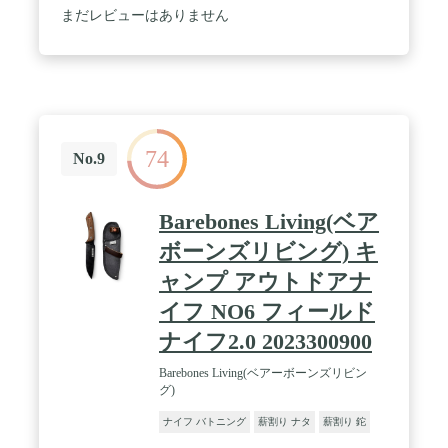
す。
まだレビューはありません
74
No.9
Barebones Living(ベア
ボーンズリビング) キ
ャンプ アウトドアナ
イフ NO6 フィールド
ナイフ2.0 2023300900
Barebones Living(ベアーボーンズリビン
グ)
ナイフ バトニング
薪割り ナタ
薪割り 鉈