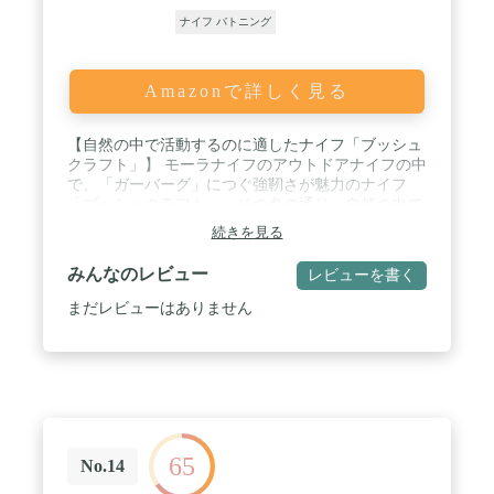
ナイフ バトニング
Amazonで詳しく見る
【自然の中で活動するのに適したナイフ「ブッシュ
クラフト」】 モーラナイフのアウトドアナイフの中
で、「ガーバーグ」につぐ強靭さが魅力のナイフ
「ブッシュクラフト」。その名の通り、自然の中で
活動するための知識や技術を身に付け、自然を理解
続きを見る
していくブッシュクラフトの考え方を元にデザイン
されたナイフ。サバイバルキット付属のカーボンス
みんなのレビュー
レビューを書く
チールモデルは、ブッシュクラフトシリーズの中で
も最も人気のあるモデルです。3.2mmと厚みを持た
まだレビューはありません
せたブレードで、バトニング（ナイフで薪を割る技
術）やチョッピング（ナイフを木に叩きつけて切り
込みを入れる技術）に威力を発揮するほか、フェザ
ースティックを作ったり、ブレードのスパイン
（背）部分を活用しファイヤースターターを使って
火を起こす事も可能。バトニング・フェザリング・
着火までを1本でこなせる、マルチなモデルとなっ
65
ています。 / 【高品質で切れ味抜群のカーボンスチ
No.14
ールブレード】 スカンジナビアンエッジでグライン