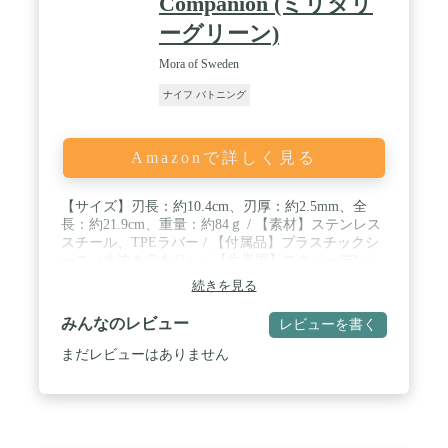
Companion (ミリタリ
※18歳未満の方はこの商品を購入しないようお願い
します。
ーグリーン)
Mora of Sweden
ナイフ バトニング
Amazonで詳しく見る
【サイズ】刃長：約10.4cm、刃厚：約2.5mm、全
長：約21.9cm、重量：約84ｇ / 【素材】ステンレス
スチール、TPEラバー / 【付属品】プラスチックシ
ース（水抜き穴あり） / 【生産国】スウェーデン /
迷ったらこの1本。定番モデルのコンパニオンは初
続きを見る
心者から上級者まで幅広いユーザーに選ばれており
多用途に使えるオールラウンドナイフ。耐久性を持
みんなのレビュー
レビューを書く
ちながらも料理や工作にも適したモデルです。 / 人
間工学に基づいた握りやすいグリップで手に取った
まだレビューはありません
瞬間にわかる、しっかりとした握り心地。滑りにく
く、力を入れやすい形状で、長時間の作業でも疲れ
にくく設計されています。 / 錆びにくくてお手入れ
も簡単。ステンレスは錆に強く、水に濡れたり汚れ
たりしてもサッと拭くだけでOK。 / 切れ味が長く続