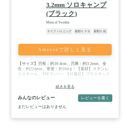
3.2mm ソロキャンプ
(ブラック)
Mora of Sweden
ナイフ バトニング
薪割り ナタ
薪割り 鉈
Amazonで詳しく見る
【サイズ】刃長：約10.4cm、刃厚：約3.2mm、全
長：約224mm、重量：約104ｇ / 【素材】ステンレ
ススチール、TPEラバー / 【付属品】プラスチック
シース（水抜き穴あり） / 【生産国】スウェーデン
/ 実用派からも高く支持される高性能で高コスパな
続きを見る
モデル。ブレードの刃厚は3.2ｍｍとタフな作業にも
応える抜群の安定感と切れ味を両立し頼れる1本で
みんなのレビュー
レビューを書く
す。通常のコンパニオンに比べ、グリップも若干太
く安心感ある握り心地も特徴。 / 人間工学に基づい
まだレビューはありません
た握りやすいグリップで手に取った瞬間にわかる、
しっかりとした握り心地。滑りにくく、力を入れや
すい形状で、長時間の作業でも疲れにくく設計され
ています。 / 錆びにくくてお手入れも簡単。ステン