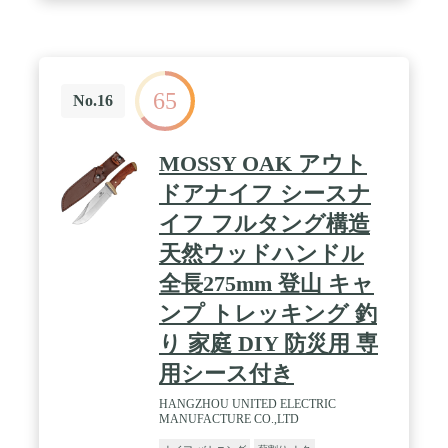
ステンレス鋼材を、モーラナイフ自社工場でこだわ
りの製法で製造し十分な耐久性を持った鋼材を生み
出しています。また、切れ味の鋭い刃はスカンジナ
ビアンスタイルの特徴的な形状となっています。 /
【「バトニング」から「着火」まで】 厚みのあるブ
65
レードで、バトニング（ナイフで薪を割る技術）や
No.16
チョッピング（ナイフを木に叩きつけて切り込みを
入れる技術）に威力を発揮するほか、グリップエン
ド側から叩き込めば、太い枝や丸太の切断なども可
MOSSY OAK アウト
能です。スカンジナビアングラインドに形成された
刃は木を削るのに適しており、ガーバーグ本体の重
ドアナイフ シースナ
量を利用しながらあまり力を入れずにフェザーステ
イフ フルタング構造
ィックなどを作る事が出来ます。また、ブレードの
スパイン(背)とグリップエンドに出ている金属部分
天然ウッドハンドル
はエッジ加工してあるので、ファイヤースターター
での着火が可能です。(バトニング→フェザーリン
全長275mm 登山 キャ
グ→着火)までをこの1本でこなす事のできるモデル
ンプ トレッキング 釣
となっています。 ※調理で使用することに問題はあ
りませんが、ブレードが厚いモデルですので、スラ
り 家庭 DIY 防災用 専
イスのような繊細な作業は難しくなります。食材に
刃を入れると、切るものによってぱっくりと割れる
用シース付き
場合があります。 / 【経年変化を楽しめる、耐久性
のあるレザーシース】 ベルトループの付属した厚み
HANGZHOU UNITED ELECTRIC
MANUFACTURE CO.,LTD
のあるレザーシースは、耐久性も兼ね備えたタフな
逸品。ガーバーグのブラックのハンドルに合った、