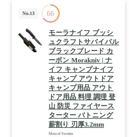
は法令により禁止されております。 ※18歳未満の方
はこの商品を購入しないようお願いします。※2024
66
No.13
年6月末よりヘレのロゴ入りクロスの付属が無くな
りました。ご了承ください。
モーラナイフ ブッシ
ュクラフトサバイバル
ブラックブレード カ
ーボン Morakniv | ナ
イフ キャンプナイフ
キャンプ アウトドア
キャンプ用品 アウト
ドア用品 料理 調理 登
山 防災 ファイヤース
ターター バトニング
薪割り 刃厚3.2mm
Mora of Sweden