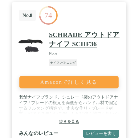
くステンレスの刃はスウェーデンで長く評価されて
きた高品質のステンレス鋼を使用。しっかりとした
74
厚みのある刃は、木を削る・割るといった作業にも
No.8
安心して使えます。 / ※正当な理由なくこの商品を
携帯することは法令により禁止されております。 /
※18歳未満の方はこの商品を購入しないようお願い
SCHRADE アウトドア
します。
ナイフ SCHF36
None
ナイフ バトニング
Amazonで詳しく見る
老舗ナイフブランド、シュレード製のアウトドアナ
イフ / ブレードの根元を両側からハンドル材で固定
するフルタング構造で、丈夫な作り / ブレード材
質：AUS-8 ステンレス鋼、サビに強く誰でも扱いや
すい素材。刃長：約10.8cm、重量：約380g / グリッ
続きを見る
プ部分には指にフィットする窪みがついており、使
用中に滑りにくくなっています。 / グリップ底には
みんなのレビュー
レビューを書く
ストラップを通す紐が付属、紛失防止に役立ちま