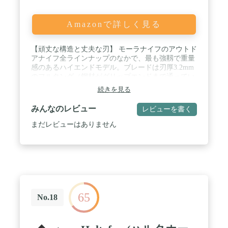
Amazonで詳しく見る
【頑丈な構造と丈夫な刃】 モーラナイフのアウトド
アナイフ全ラインナップのなかで、最も強靱で重量
感のあるハイエンドモデル。ブレードは刃厚3.2mm
のフルタング（鋼材がグリップエンドまで通ってい
る）と構造になっており、非常に耐久性が高いモデ
続きを見る
ルとなっています。また、高品質のステンレススチ
ール製のブレードはスウェーデン Alleima(旧
みんなのレビュー
レビューを書く
Sandvik)製のステンレス鋼を採用。近年では、ステ
ンレス製品のほとんどがリサイクル合金を使用し、
まだレビューはありません
モーラナイフの鋼も80%以上がリサイクルされたス
ウェーデン鋼からなる合金で作られています。その
ステンレス鋼材を、モーラナイフ自社工場でこだわ
りの製法で製造し十分な耐久性を持った鋼材を生み
出しています。また、切れ味の鋭い刃はスカンジナ
ビアンスタイルの特徴的な形状となっています。 /
【「バトニング」から「着火」まで】 厚みのあるブ
65
レードで、バトニング（ナイフで薪を割る技術）や
No.18
チョッピング（ナイフを木に叩きつけて切り込みを
入れる技術）に威力を発揮するほか、グリップエン
ド側から叩き込めば、太い枝や丸太の切断なども可