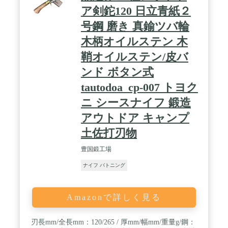
ア剣鉈120 日立青紙２
号鋼 磨き 真鍮ツバ輪
木柄オイルステン 木
鞘オイルステン/皮バ
ンド ボタン式
tautodoa_cp-007 トヨク
ニ シースナイフ 鍛造
アウトドア キャンプ
土佐打刃物
豊国鍛工場
ナイフ バトニング
Amazonで詳しく見る
刃長mm/全長mm：120/265 / 厚mm/幅mm/重量g/鋼：