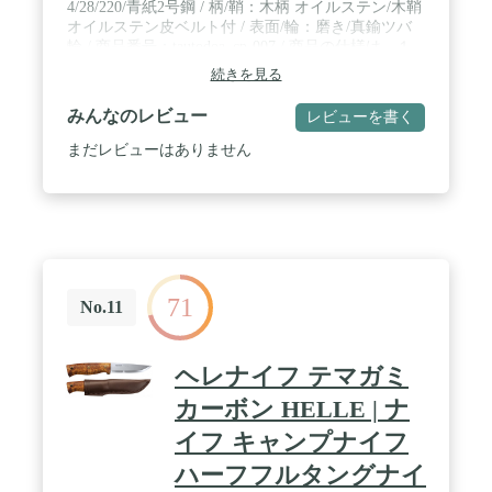
4/28/220/青紙2号鋼 / 柄/鞘：木柄 オイルステン/木鞘
オイルステン皮ベルト付 / 表面/輪：磨き/真鍮ツバ
輪 / 商品番号：tautodoa_cp-007 / 商品の仕様は、１
本1本手作りの為、多少の誤差が生じます。 また、
続きを見る
当社の事情により、名入・備品素材など告知なしに
変更する場合がございます。 / 商品写真はできる限
みんなのレビュー
レビューを書く
り実物の色に近い表示となるよう努めております
が、写真撮影時の照明やお使いのモニター設定など
まだレビューはありません
の影響で、実物とお色味が異なる場合がございま
す。 / ・正当な理由なくこの商品を携帯することは
法令により禁止されております。・18歳未満の方は
この商品を購入しないようお願いします。 / 【注意
事項】和鋼和鉄を使用しているため、ご使用後に錆
びが生じる場合がございます。 ご使用後は水砥石に
てお手入れいただき、お手入れ後刃物用油を刃部分
71
にお塗り下さいませ。 長期保存する場合は、刃部分
No.11
に錆び止め紙を包装し保存をお勧めいたします。 商
品お届け時には切れ味と欠けにくさのバランスを考
えた刃付けにしています。 ご使用方法によっては、
ヘレナイフ テマガミ
刃欠けが発生する場合があります。
カーボン HELLE | ナ
イフ キャンプナイフ
ハーフフルタングナイ