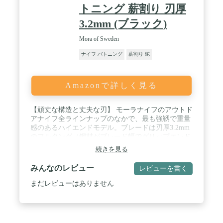
トニング 薪割り 刃厚
3.2mm (ブラック)
Mora of Sweden
ナイフ バトニング
薪割り 鉈
Amazonで詳しく見る
【頑丈な構造と丈夫な刃】 モーラナイフのアウトド
アナイフ全ラインナップのなかで、最も強靱で重量
感のあるハイエンドモデル。ブレードは刃厚3.2mm
のフルタング（鋼材がブレード幅でグリップエンド
まで通っている）構造になっており、非常に耐久性
続きを見る
が高いモデルとなっています。また、高品質のステ
ンレススチール製のブレードはスウェーデン
みんなのレビュー
レビューを書く
Alleima(旧Sandvik)製のステンレス鋼を採用。近年
SDGsに取り組む企業が多い中、モーラナイフも80%
まだレビューはありません
以上がリサイクルされたスウェーデン鋼からなる合
金で作られています。そのステンレス鋼材を、モー
ラナイフ自社工場でこだわりの製法で製造し十分な
耐久性を持った鋼材を生み出しています。また、切