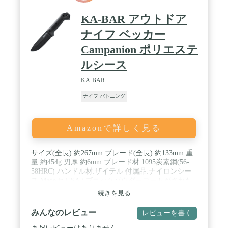
ドされた、鋭い切れ味を備えた高品質のカーボンス
チールは、ドイツの「WAELZHOLZ」社の炭素鋼を
KA-BAR アウトドア
使用し、モーラナイフ独自の加工を施しています。
1%の炭素を含むブレードは、長期間にわたって最
ナイフ ベッカー
大の切れ味を発揮するよう研ぎ直しがしやすくなっ
Campanion ポリエステ
ており、靭性のある吸い付くような切り心地が特徴
です。ブレードの表面にはカーボンスチールのデメ
ルシース
リットである錆びやすさを軽減するための
DLC(Diamond Like Carbon)コーティングを施してい
KA-BAR
ます。このコーティングはブレード表面の光の反射
を低減する効果や、耐摩耗性の向上などももたらし
ナイフ バトニング
ています。 / 【スピーディーに対応できる「サバイ
バルキット」が付属】 シースには「ファイヤースタ
ーター」と「ダイヤモンドシャープナー」が装備さ
Amazonで詳しく見る
れた「 サバイバルキット」が付属。ナイフとファイ
ヤースターターが一緒になっていることで、スピー
ディーに火を得ることができ、動きの幅が広がるほ
サイズ(全長):約267mm ブレード(全長):約133mm 重
か、荷物をひとつにまとめることができるので、い
量:約454g 刃厚 約6mm ブレード材:1095炭素鋼(56-
ざという時にものが揃っていない、ということがあ
58HRC) ハンドル材:ザイテル 付属品:ナイロンシー
りません。 / 【安定した握りを実現するハンドル形
ス Made in USA / ブラックパウダーコートがされた
状】 指に沿った形状で加工されたポリマー製のハン
頑丈なフルダンク構造の1095炭素鋼のブレードのベ
続きを見る
ドルは人間工学に基づいたグリップデザイン。しっ
ッカー社のナイフ。刃長133mm、刃厚6mmと余裕を
かりと握りこむことができ、安定したナイフワーク
もってバトニングでき、ずっしりとした重さもあ
みんなのレビュー
レビューを書く
を可能にします。ハンドル内部のタング構造は、ハ
り、チョッピングも可能です。 アメリカ製ながらリ
ンドル全長の3分の2程度まで少し幅の広いブレード
ーズナブルで実用でガンガン使えるナイフです。 ポ