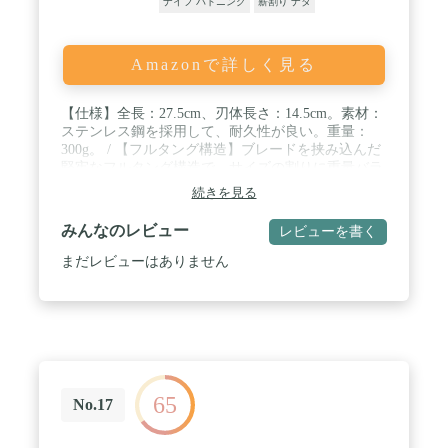
ナイフ バトニング
薪割り ナタ
高級感のあるブラックレザー仕様になっています。
シンプルで飽きのこないデザインは経年変化も楽し
めます。シース内部には少し余裕があるので、モー
ラナイフの「ファイヤースターター」を同梱して持
Amazonで詳しく見る
ち歩くのもおすすめです。傷なんて気にせずに、ガ
シガシと使い込んで自分好みに育ててみてくださ
【仕様】全長：27.5cm、刃体長さ：14.5cm。素材：
い。 / 【寒い土地の北欧ならではのハンドルデザイ
ステンレス鋼を採用して、耐久性が良い。重量：
ン】 フルタングナイフの多くは、ブレードを木材な
300g。 / 【フルタング構造】ブレードを挟み込んだ
どで挟んでいるモデルのタイプが多く見られます
堅牢なフルタング構造で、サイズの割りに重量バラ
が、カーバーグはブレードをポリマーとラバーで覆
ンスはニュートラルなので、握りやすく、力を入れ
ったデザインになっています。これは冬の時期が多
続きを見る
やすいです。​グリップ材質は天然ウッド材で手に優
い北欧の過酷な状況下で、冷たくなったブレードの
しくて、高級感があります。 / 【ケース付き】専用
金属が手のひらに触れないよう考えられた北欧なら
みんなのレビュー
レビューを書く
収納シースが付いて、ケースの背部にクリップが付
ではのナイフといえます。また、ハンドルはバレル
いています。ベルトに付けられて、携帯しやすいで
型になっているため、握りやすく滑りにくい形状と
まだレビューはありません
す。 / 【適用場所】洗練なデザインで、コレクショ
なっています。 / 【環境に配慮したリサイクル材】
ンだけではなく、DIYなども幅広く対応した一品で
今日ではヴァージン・スチールのみを使用し製造を
す。 / ※当商品はバトニングにはお勧めしません。
している鉄鋼メーカーはごく稀で、世界中にあるス
正当な理由なくこの商品を携帯することは法令によ
テンレス製品の大半がリサイクル合金を使用してい
り禁止されております。 18歳未満の方はご購入頂け
ます。リサイクル素材を用いることで二酸化炭素排
ません。
出量を削減したり、製品の加工にグリーンエネルギ
ーを用いるなど、持続可能な社会への貢献を可能に
65
No.17
しています。 / 刃長：約10.9cm 全長：約22.9cm
刃厚：約3.2mm 重量：約170ｇ(ナイフのみの重量)
/ ブレード素材：ステンレススチール ハンドル素