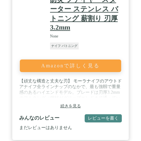
ーター ステンレス バ
トニング 薪割り 刃厚
3.2mm
None
ナイフ バトニング
Amazonで詳しく見る
【頑丈な構造と丈夫な刃】 モーラナイフのアウトド
アナイフ全ラインナップのなかで、最も強靱で重量
感のあるハイエンドモデル。ブレードは刃厚3.2mm
のフルタング（鋼材がグリップエンドまで通ってい
る）と構造になっており、非常に耐久性が高いモデ
続きを見る
ルとなっています。また、高品質のステンレススチ
ール製のブレードはスウェーデン Alleima(旧
みんなのレビュー
レビューを書く
Sandvik)製のステンレス鋼を採用。近年では、ステ
ンレス製品のほとんどがリサイクル合金を使用し、
まだレビューはありません
モーラナイフの鋼も80%以上がリサイクルされたス
ウェーデン鋼からなる合金で作られています。その