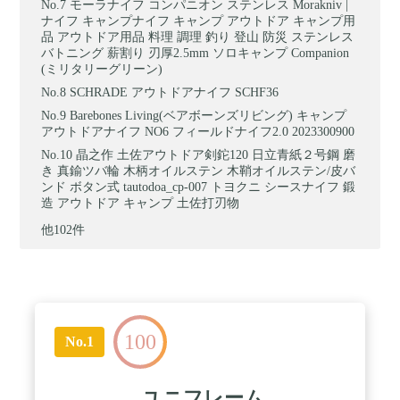
モーラナイフ コンパニオン ステンレス Morakniv |
ナイフ キャンプナイフ キャンプ アウトドア キャンプ用
品 アウトドア用品 料理 調理 釣り 登山 防災 ステンレス
バトニング 薪割り 刃厚2.5mm ソロキャンプ Companion
(ミリタリーグリーン)
SCHRADE アウトドアナイフ SCHF36
Barebones Living(ベアボーンズリビング) キャンプ
アウトドアナイフ NO6 フィールドナイフ2.0 2023300900
晶之作 土佐アウトドア剣鉈120 日立青紙２号鋼 磨
き 真鍮ツバ輪 木柄オイルステン 木鞘オイルステン/皮バ
ンド ボタン式 tautodoa_cp-007 トヨクニ シースナイフ 鍛
造 アウトドア キャンプ 土佐打刃物
他102件
100
No.1
ユニフレーム