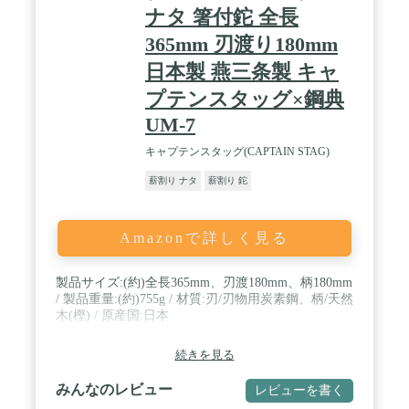
ナタ 箸付鉈 全長
365mm 刃渡り180mm
日本製 燕三条製 キャ
プテンスタッグ×鋼典
UM-7
キャプテンスタッグ(CAPTAIN STAG)
薪割り ナタ
薪割り 鉈
Amazonで詳しく見る
製品サイズ:(約)全長365mm、刃渡180mm、柄180mm
/ 製品重量:(約)755g / 材質:刃/刃物用炭素鋼、柄/天然
木(樫) / 原産国:日本
続きを見る
みんなのレビュー
レビューを書く