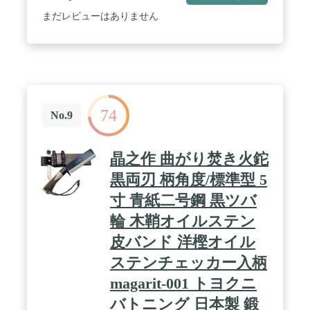
まだレビューはありません
74
No.9
晶之作 曲がり焚き火鉈
黒両刃 柄角度/標準型 5
寸 青紙二号鋼 黒ツバ
輪 木鞘オイルステン
皮バンド 洋樫オイル
ステンチェッカー入柄
magarit-001 トヨクニ
バトニング 日本製 鍛