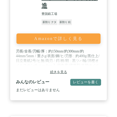
造
豊国鍛工場
薪割り ナタ
薪割り 鉈
Amazonで詳しく見る
刃長/全長/刃幅/厚：約150mm/約300mm/約
44mm/5mm / 重さg/表面/鋼/ヒ/刃形 : 約400g/黒仕上/
日立青紙2号/ヒ無/両刃 / 鍔/柄/鞘 : 黒ツバ輪/洋樫オ
イルステンチェッカー入 柄角度/標準型/木鞘オイル
ステン革バンド / 銘：晶之作(機械彫り） / 商品の仕
続きを見る
様は、１本１本手作りの為、多少の誤差が生じま
す。 また、当社の事情により、名入・備品素材など
みんなのレビュー
レビューを書く
告知なしに変更する場合がございます。 予めご了承
くださいませ。 / 商品番号：magarit-001 / 注意事項
まだレビューはありません
ブレード表面の色剥がれや細かい傷は、製造工程に
おける特性上のものです。 これらの理由による返
品・交換はお受けできませんので、予めご了承くだ
さい。 武骨な黒で統一された、鞘と柄。その美しさ
と機能性をぜひお手元に。 ・法規制：正当な理由な