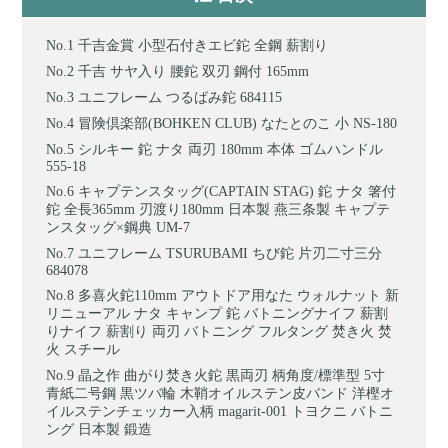
千吉金賞 小型石付きエビ鉈 全鋼 薪割り
千吉 サヤ入り 腰鉈 双刃 鋼付 165mm
ユニフレーム つるばみ鉈 684115
冒険倶楽部(BOHKEN CLUB) なたとのこ 小 NS-180
シルキー 鉈 ナタ 両刃 180mm 本体 ゴムハンドル
555-18
キャプテンスタッグ(CAPTAIN STAG) 鉈 ナタ 箸付
鉈 全長365mm 刃渡り180mm 日本製 燕三条製 キャプテ
ンスタッグ×鋼典 UM-7
ユニフレーム TSURUBAMI ちび鉈 片刃二寸三分
684078
多喜火鉈110mm アウトドア用なた ウォルナット 新
リニューアル ナタ キャンプ 鉈 バトニングナイフ 薪割
りナイフ 薪割り 両刃 バトニング フルタング 焚き火 焚
火 スチール
晶之作 曲がり焚き火鉈 黒両刃 柄角度/標準型 5寸
青紙二号鋼 黒ツバ輪 木鞘オイルステン皮バンド 洋樫オ
イルステンチェッカー入柄 magarit-001 トヨクニ バトニ
ング 日本製 鍛造