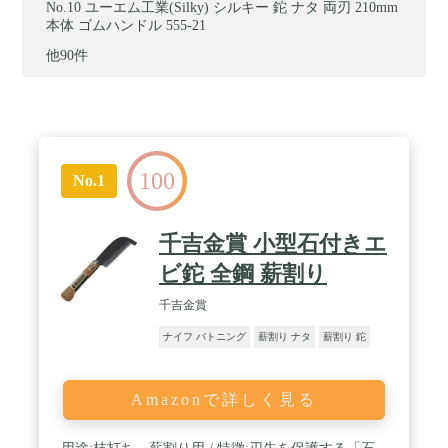
ユーエム工業(Silky) シルキー 鉈 ナタ 両刃 210mm
本体 ゴムハンドル 555-21
他90件
100
No.1
千吉金賞 小型石付きエ
ビ鉈 全鋼 薪割り
千吉金賞
ナイフ バトニング
薪割り ナタ
薪割り 鉈
Amazonで詳しく見る