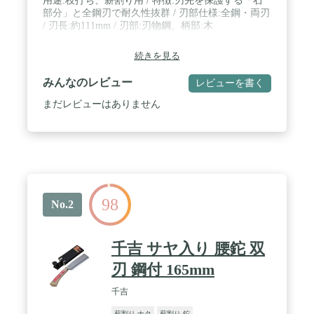
用途:枝打ち、薪割り用 / 特徴:刃先を保護する「石
部分」と全鋼刃で耐久性抜群 / 刃部仕様:全鋼・両刃
/ 刃長:約111mm / 刃部:刃物鋼、柄部:木
続きを見る
みんなのレビュー
レビューを書く
まだレビューはありません
98
No.2
千吉 サヤ入り 腰鉈 双
刃 鋼付 165mm
千吉
薪割り ナタ
薪割り 鉈