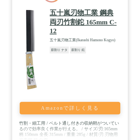
五十嵐刃物工業 鋼典
両刃竹割鉈 165mm C-
12
五十嵐刃物工業(Ikarashi Hamono Kogyo)
薪割り ナタ
薪割り 鉈
Amazonで詳しく見る
竹割・細工用 / ベルト通し付きの収納鞘がついてい
るので効率良く作業が行える。 / サイズ/刃:165mm
柄:150mm 全長:315mm / 重量:285g / 材質/刃:刃物用