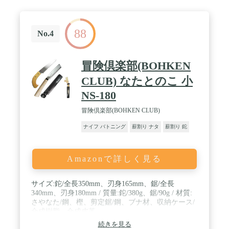
88
No.4
冒険倶楽部(BOHKEN
CLUB) なたとのこ 小
NS-180
冒険倶楽部(BOHKEN CLUB)
ナイフ バトニング
薪割り ナタ
薪割り 鉈
Amazonで詳しく見る
サイズ:鉈/全長350mm、刃身165mm、鋸/全長
340mm、刃身180mm / 質量:鉈/380g、鋸/90g / 材質:
さやなた/鋼、樫、剪定鋸/鋼、ブナ材、収納ケース/
合成樹脂、合成皮革
続きを見る