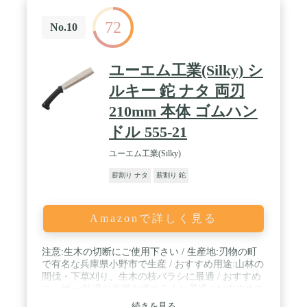
くこの商品を携帯することは法令により禁止されて
います。 ・18歳未満の方はこの商品を購入しないよ
72
うお願いします / お手入れのポイント この鉈は、
No.10
和鋼と和鉄を使っているため、適切なお手入れが必
要です。 使用後は錆対策を！ 鉈は水分や湿気に弱
く、使った後は錆びやすいので、次の手順でお手入
ユーエム工業(Silky) シ
れしましょう： ・ 汚れを落とす → 使用後は水で汚
れを洗い流し、しっかり乾燥させる。 ・ 刃を研ぐ
ルキー 鉈 ナタ 両刃
→ 切れ味を保つため、水砥石（セラミック）で刃研
210mm 本体 ゴムハン
磨。 ・ 刃物用油を塗る → 錆を防ぐため、刃部分に
専用の刃物用油を塗る。 長期保存するときの注意
ドル 555-21
・ 錆止紙で包む → 長く使わないときは、錆止紙に
包んで保存すると安心。 ・ 湿気を避ける → 湿気の
ユーエム工業(Silky)
多い場所に置かないようにし、乾燥した環境で保
管。 刃の特徴と取り扱い ・ この鉈は切味と刃欠け
薪割り ナタ
薪割り 鉈
のしにくさを考慮して仕上げています。 ・ ただ
し、使い方によっては刃欠けが起こることがあるた
め、無理な力をかけすぎないように注意！ この鉈は
Amazonで詳しく見る
長く使えるように設計されていますが、 しっかりメ
ンテナンスしてあげることで、より長く愛用できま
す ぜひ大切に使ってくださいませ。
注意:生木の切断にご使用下さい / 生産地:刃物の町
で有名な兵庫県小野市で生産 / おすすめ用途:山林の
間伐・下草刈り、生木の枝バラシに最適 / おすすめ
ユーザー:快適な作業を求める人に最適 / おすすめの
太さ:厚さ1cm~7cmの生木 / 商品特徴1:衝撃を軽減す
続きを見る