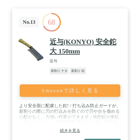
68
No.13
近与(KONYO) 安全鉈
大 150mm
近与
薪割り ナタ
薪割り 鉈
Amazonで詳しく見る
より安全面に配慮した鉈! / 打ち込み防止ガードが、
薪割りの際に刃の打込みを防ぐので刃や台を傷める
心配がなく、力強い作業ができます / 地型鉈や東鉈
の代わりとして。 / 実用新案:第3026463号 / 刃形状:
両刃 / 刃渡り:約150mm
続きを見る