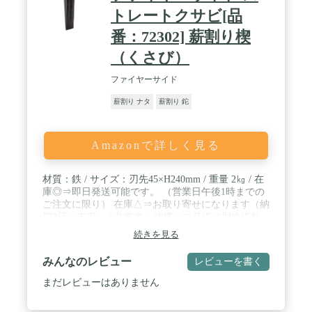
トレートクサビ[品
番：72302] 薪割り楔
（くさび）
ファイヤーサイド
薪割り ナタ
薪割り 鉈
Amazonで詳しく見る
材質：鉄 / サイズ：刃先45×H240mm / 重量 2㎏ / 在
庫◎⇒即日発送可能です。 （営業日午後1時までの
ご注文に限り） 在庫△⇒お取り寄せになります（納
期3日～未定） / 北海道・沖縄への発送は別途送料
がかかります。
続きを見る
みんなのレビュー
レビューを書く
まだレビューはありません