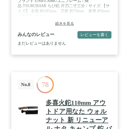
ブランド:UNIFLAME/ユニフレーム / 商
品:TSURUBAMI ちび鉈 片刃二寸三分 / サイズ:【サ
イズ】 全長:約185mm 刃長:約70mm 身厚:約6mm
【重量】 約290g
続きを見る
みんなのレビュー
レビューを書く
まだレビューはありません
78
No.8
多喜火鉈110mm アウ
トドア用なた ウォル
ナット 新 リニューア
ル ナタ キャンプ 鉈 バ