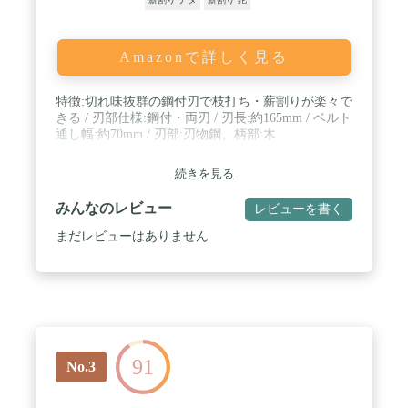
Amazonで詳しく見る
特徴:切れ味抜群の鋼付刃で枝打ち・薪割りが楽々で
きる / 刃部仕様:鋼付・両刃 / 刃長:約165mm / ベルト
通し幅:約70mm / 刃部:刃物鋼、柄部:木
続きを見る
みんなのレビュー
レビューを書く
まだレビューはありません
91
No.3