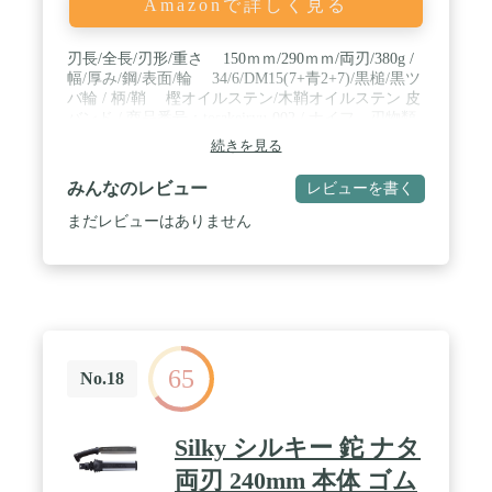
Amazonで詳しく見る
刃長/全長/刃形/重さ 150ｍｍ/290ｍｍ/両刃/380g /
幅/厚み/鋼/表面/輪 34/6/DM15(7+青2+7)/黒槌/黒ツ
バ輪 / 柄/鞘 樫オイルステン/木鞘オイルステン 皮
バンド / 商品番号：tosakeiryu-002 / ナイフ、刃物類
は未成年の方(20才未満)へは販売いたしておりませ
続きを見る
ん。刃渡り5.5cm以上の刃物を正当な理由なく携帯
することは法律によって禁止されています。ご購入
みんなのレビュー
レビューを書く
は成人（20才以上）であり、フィッシング、キャン
プ、登山、アウトドア等、正当な理由、目的を有し
まだレビューはありません
た方のみとさせて頂きます。刃長.全長.幅.厚みにつ
きましては１本１本手作りの為、若干の誤差が生じ
ます。
65
No.18
Silky シルキー 鉈 ナタ
両刃 240mm 本体 ゴム