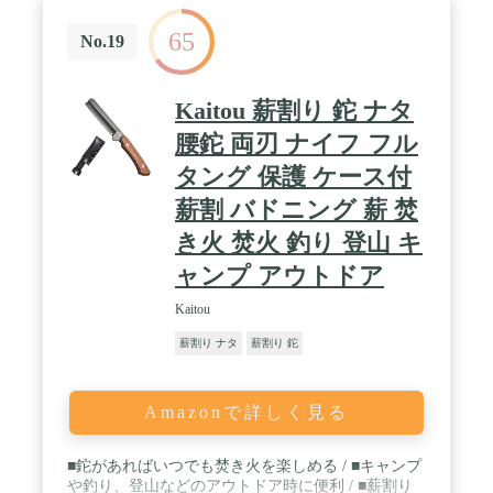
65
No.19
Kaitou 薪割り 鉈 ナタ
腰鉈 両刃 ナイフ フル
タング 保護 ケース付
薪割 バドニング 薪 焚
き火 焚火 釣り 登山 キ
ャンプ アウトドア
Kaitou
薪割り ナタ
薪割り 鉈
Amazonで詳しく見る
■鉈があればいつでも焚き火を楽しめる / ■キャンプ
や釣り、登山などのアウトドア時に便利 / ■薪割り