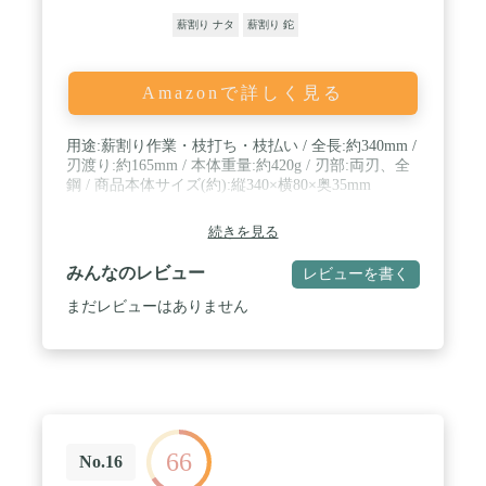
薪割り ナタ
薪割り 鉈
Amazonで詳しく見る
用途:薪割り作業・枝打ち・枝払い / 全長:約340mm /
刃渡り:約165mm / 本体重量:約420g / 刃部:両刃、全
鋼 / 商品本体サイズ(約):縦340×横80×奥35mm
続きを見る
みんなのレビュー
レビューを書く
まだレビューはありません
66
No.16