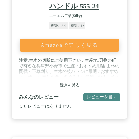
ハンドル 555-24
ユーエム工業(Silky)
薪割り ナタ
薪割り 鉈
Amazonで詳しく見る
注意:生木の切断にご使用下さい / 生産地:刃物の町
で有名な兵庫県小野市で生産 / おすすめ用途:山林の
間伐・下草刈り、生木の枝バラシに最適 / おすすめ
ユーザー:快適な作業を求める人に最適 / おすすめの
太さ:厚さ1cm~8cmの生木 / 商品特徴1:衝撃を軽減す
続きを見る
るゴムハンドルを採用 / 商品特徴2:替刃交換にネジ
がいらないハンドル(ゲンキグリップ)を搭載 / 竹の
みんなのレビュー
レビューを書く
伐採・枝払いなどに使用しないで下さい。
まだレビューはありません