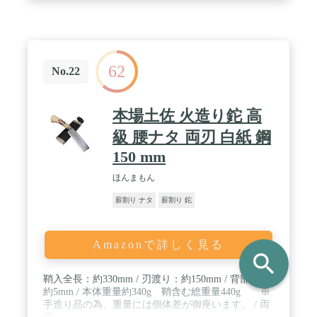
62
No.22
本場土佐 火造り鉈 高
級 腰ナタ 両刃 白紙 鋼
150 mm
ほんまもん
薪割り ナタ
薪割り 鉈
Amazonで詳しく見る
search
鞘入全長：約330mm / 刃渡り：約150mm / 背部厚：
約5mm / 本体重量約340g 鞘含む総重量440g ※
手造り品の為、重量には個体差が御座います。 / 両