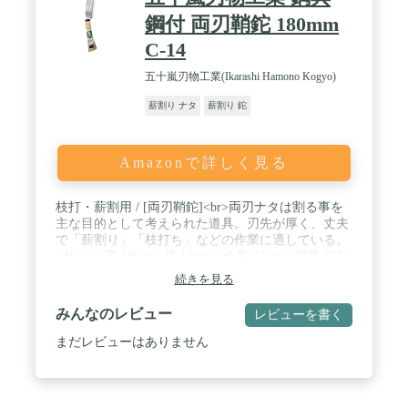
鋼付 両刃鞘鉈 180mm
C-14
五十嵐刃物工業(Ikarashi Hamono Kogyo)
薪割り ナタ
薪割り 鉈
Amazonで詳しく見る
枝打・薪割用 / [両刃鞘鉈]<br>両刃ナタは割る事を
主な目的として考えられた道具。刃先が厚く、丈夫
で「薪割り」「枝打ち」などの作業に適している。
/ サイズ/刃:180mm 柄:180mm 全長:370mm 重量:625g
/ 材質/刃:刃物用炭素鋼・軟鉄 柄:白樫 / 鍛造製品
続きを見る
みんなのレビュー
レビューを書く
まだレビューはありません