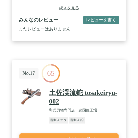
炭素鋼 柄:白樫
続きを見る
みんなのレビュー
レビューを書く
まだレビューはありません
65
No.17
土佐渓流鉈 tosakeiryu-
002
和式刃物専門店 豊国鍛工場
薪割り ナタ
薪割り 鉈