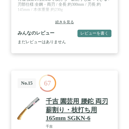
刃部仕様:全鋼・両刃 / 全長:約300mm / 刃長:約
145mm / 本体重量:約230g
続きを見る
みんなのレビュー
レビューを書く
まだレビューはありません
67
No.15
千吉 園芸用 腰鉈 両刃
薪割り・枝打ち用
165mm SGKN-6
千吉