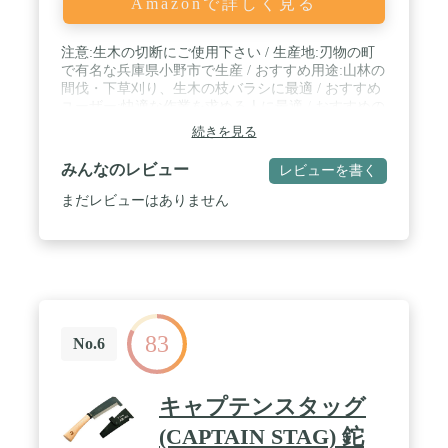
Amazonで詳しく見る
注意:生木の切断にご使用下さい / 生産地:刃物の町
で有名な兵庫県小野市で生産 / おすすめ用途:山林の
間伐・下草刈り、生木の枝バラシに最適 / おすすめ
ユーザー:快適な作業を求める人に最適 / おすすめの
太さ:厚さ1cm~6cmの生木 / 商品特徴1:衝撃を軽減す
続きを見る
るゴムハンドルを採用 / 商品特徴2:替刃交換にネジ
がいらないハンドル(ゲンキグリップ)を搭載 / 竹の
みんなのレビュー
レビューを書く
伐採・枝払いなどに使用しないで下さい。
まだレビューはありません
83
No.6
キャプテンスタッグ
(CAPTAIN STAG) 鉈