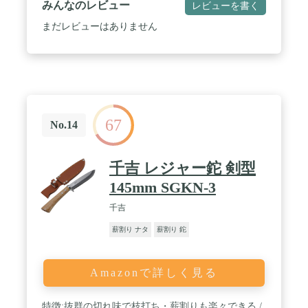
みんなのレビュー
レビューを書く
まだレビューはありません
67
No.14
千吉 レジャー鉈 剣型
145mm SGKN-3
千吉
薪割り ナタ
薪割り 鉈
Amazonで詳しく見る
特徴:抜群の切れ味で枝打ち・薪割りも楽々できる /