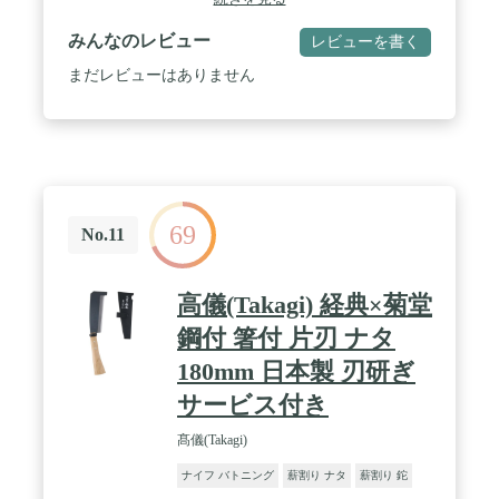
るゴムハンドルを採用 / 商品特徴2:替刃交換にネジ
がいらないハンドル(ゲンキグリップ)を搭載 / 竹の
みんなのレビュー
レビューを書く
伐採・枝払いなどに使用しないで下さい。
まだレビューはありません
69
No.11
高儀(Takagi) 経典×菊堂
鋼付 箸付 片刃 ナタ
180mm 日本製 刃研ぎ
サービス付き
髙儀(Takagi)
ナイフ バトニング
薪割り ナタ
薪割り 鉈