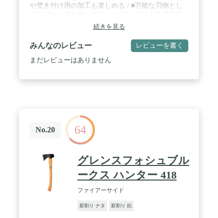
や焚き付け用の加工も楽しめる / ■万能な刃物とし
てビギナーでも使いやすい / ■フルタング仕様で柄
（ハンドル）が折れる心配無し
続きを見る
みんなのレビュー
レビューを書く
まだレビューはありません
64
No.20
グレンスフォシュブル
ークス ハンター 418
ファイアーサイド
薪割り ナタ
薪割り 鉈