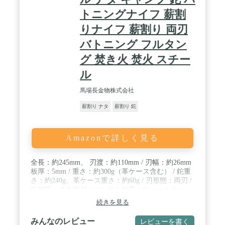
トニングナイフ 薪割
りナイフ 薪割り 両刃
バトニング フルタン
グ 焚き火 焚火 スチー
ル
馬場長金物株式会社
薪割り ナタ
薪割り 鉈
Amazonで詳しく見る
全長：約245mm、 刃渡：約110mm / 刃幅：約26mm
板厚：5mm / 重さ：約300g（革ケース含む） / 鉈重
さ：約240g、革ケース重さ：約60g / 刃形態：両刃 /
鉈材質：ＳＫ鋼材 / ハンドル材質：ウォールナッ
ト、鋲：ステンレス / 皮ケース：牛革 / 仕上げ：黒
続きを見る
染梨地仕上げ、付属品：革ケース / 原産国：日本製
（三条製）
みんなのレビュー
レビューを書く