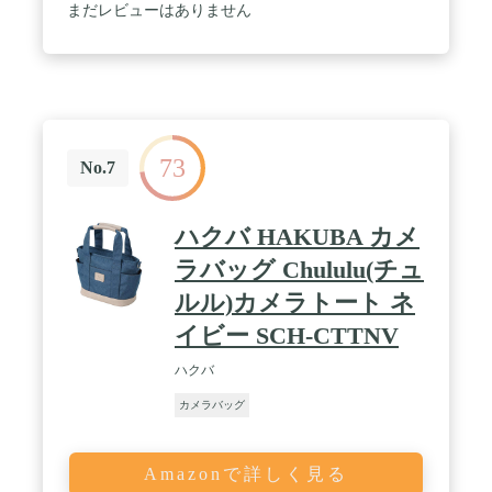
W240×H350×D15mm / 重量 : 約1,070g / 材質 : ポリエ
まだレビューはありません
ステル、ターポリン / 収納例 : 標準ズームレンズ装
着の一眼レフカメラ+交換レンズ1~2本+アクセサリ
ー+15インチノートPC
73
No.7
ハクバ HAKUBA カメ
ラバッグ Chululu(チュ
ルル)カメラトート ネ
イビー SCH-CTTNV
ハクバ
カメラバッグ
Amazonで詳しく見る