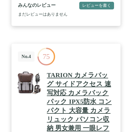
内寸法 : W210×H130×D90mm / 外寸法 :
みんなのレビュー
レビューを書く
W230×H150×D125mm / 収納例 : レンズ付きミラーレ
ス一眼カメラ+交換レンズ1本 / しっかりした持ち手
まだレビューはありません
が付いているのでちょっとした持ち運びにも便利で
す。
75
No.4
TARION カメラバッ
グ サイドアクセス 速
写対応 カメラバック
パック IPX5防水 コン
パクト 大容量 カメラ
リュック パソコン収
納 男女兼用 一眼レフ