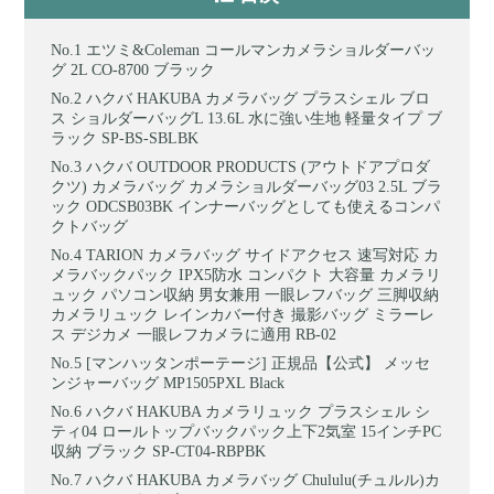
エツミ&Coleman コールマンカメラショルダーバッ
グ 2L CO-8700 ブラック
ハクバ HAKUBA カメラバッグ プラスシェル ブロ
ス ショルダーバッグL 13.6L 水に強い生地 軽量タイプ ブ
ラック SP-BS-SBLBK
ハクバ OUTDOOR PRODUCTS (アウトドアプロダ
クツ) カメラバッグ カメラショルダーバッグ03 2.5L ブラ
ック ODCSB03BK インナーバッグとしても使えるコンパ
クトバッグ
TARION カメラバッグ サイドアクセス 速写対応 カ
メラバックパック IPX5防水 コンパクト 大容量 カメラリ
ュック パソコン収納 男女兼用 一眼レフバッグ 三脚収納
カメラリュック レインカバー付き 撮影バッグ ミラーレ
ス デジカメ 一眼レフカメラに適用 RB-02
[マンハッタンポーテージ] 正規品【公式】 メッセ
ンジャーバッグ MP1505PXL Black
ハクバ HAKUBA カメラリュック プラスシェル シ
ティ04 ロールトップバックパック上下2気室 15インチPC
収納 ブラック SP-CT04-RBPBK
ハクバ HAKUBA カメラバッグ Chululu(チュルル)カ