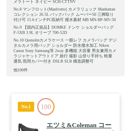
メラトート ネイビー SCH-CTTNV
マンフロット(Manfrotto) カメラリュック Manhattan
コレクション 26.5L バックパック ムーバー50 三脚取り
付け可 15.6インチPC収納可 撥水素材 MB MN-BP-MV-50
【国内正規品】DOMKE ドンケ ショルダーバッグ
F-5XB 3.9L オリーブ 700-52D
Qomolmカメラケース 一眼レフ カメラバッグ デジ
タルカメラ用バッグ ショルダー 防水撥水加工 Nikon
Canon Sony Samsung等 2way 多機能 大容量 男女兼用カメ
ラジャケットアウトドア 旅行 撮影 山登り手持ち 軽量
通気 雨用カバー付き DSLR SLR 構造調整可
他100件
100
No.1
エツミ&Coleman コー