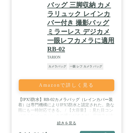
バッグ 三脚収納 カメ
ラリュック レインカ
バー付き 撮影バッグ
ミラーレス デジカメ
一眼レフカメラに適用
RB-02
TARION
カメラバッグ
一眼 レフ カメラ バッグ
Amazonで詳しく見る
【IPX5防水】RB-02カメラバッグ（レインカバー装
着）は専門機構によりIPX5防水と認定された。急な
雨にも一時対応できる。 / 【大容量】：見た目コン
パクトなバックパックの感じがするが、収納力が大
きい。上下２気室分け、側面・裏側から取り出せ、
続きを見る
（収納力参照）一眼レフカメラ２台＋標準レンズ5
個 or 一眼レフカメラ2台+標準レンズ3個+ストロボ2