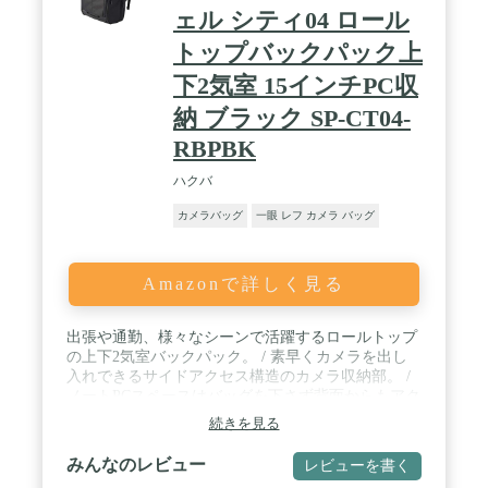
ェル シティ04 ロール
トップバックパック上
下2気室 15インチPC収
納 ブラック SP-CT04-
RBPBK
ハクバ
カメラバッグ
一眼 レフ カメラ バッグ
Amazonで詳しく見る
出張や通勤、様々なシーンで活躍するロールトップ
の上下2気室バックパック。 / 素早くカメラを出し
入れできるサイドアクセス構造のカメラ収納部。 /
ノートPCスペースはバッグを下さず背面からもアク
セス可能。 / 三脚はロック機構付きベルトでセンタ
続きを見る
ーに安定して固定できます。 / 外寸法 : 約
W300×H470×D170mm / カメラ収納部内寸法 : 約
みんなのレビュー
レビューを書く
W240×H220×D120mm / PC収納部参考収容寸法 : 約