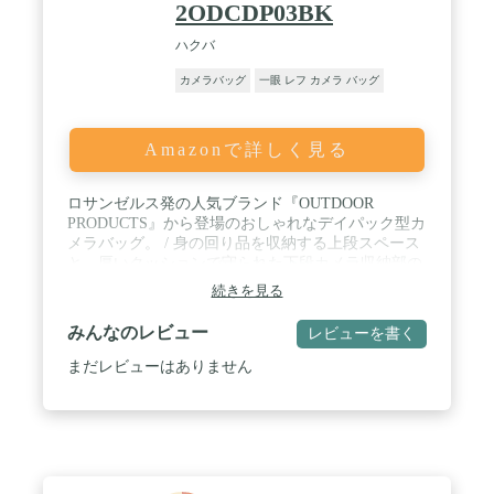
2ODCDP03BK
ハクバ
カメラバッグ
一眼 レフ カメラ バッグ
Amazonで詳しく見る
ロサンゼルス発の人気ブランド『OUTDOOR
PRODUCTS』から登場のおしゃれなデイパック型カ
メラバッグ。 / 身の回り品を収納する上段スペース
と、厚いクッションで守られた下段カメラ収納部の
使いやすい上下セパレートタイプ。 / カメラバッグ
続きを見る
には見えないカジュアルナデザイン。中仕切りを全
て取り外せば普段使いのデイパックとしても活躍し
みんなのレビュー
レビューを書く
ます。 / カメラ収納部内寸法 : 約
W270×H125×D130mm PC収納部参考収容寸法 : 約
まだレビューはありません
W210×H300×D15mm / 外寸法 : 約
W290×H430×D150mm 重量 : 約490g 材質 : ポ
リエステル