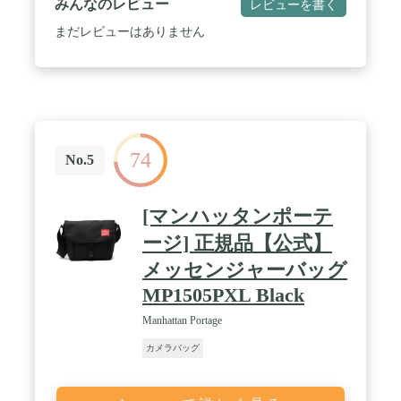
みんなのレビュー
レビューを書く
個 / 【PC収納】15インチまでのノートパソコン、タ
ブレット、ipadなどの収納スペースあり、バッデリ
まだレビューはありません
ーなどの小物収納もできる。SDカード収納ポケット
ある。両側固定用ベルト付き、ボートルや三脚の収
納が可能。 / 【サイド開閉】横側・裏側開口二つあ
り、背負ったままでカメラを取り出せる。マジック
テープ式仕切り板、取り外し可、設備の大きさによ
って自由組み合わせ可。マジックテープを取り外せ
ば、通勤バッグ、日常用バッグとしても使える。 /
74
【素材】カメラバッグ全体が高級なポリエステルに
No.5
より作られ、洗濯後しわしわにならず、色褪せもし
ない。背部にメッシュクッション付き、通気性が優
れている。チェストストラップ付き、背中からの負
[マンハッタンポーテ
担を有効に軽減できる。
ージ] 正規品【公式】
メッセンジャーバッグ
MP1505PXL Black
Manhattan Portage
カメラバッグ