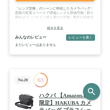
「レンズ交換」のシーンに特化したカメラバッグ /
底面の拡張スペースで望遠レンズも収納可能 / 折り
畳めばコンパクトに持ち運びが可能 / 豊富な収納ポ
ケット(タブレットスペース・フロントポケット×２)
/ 旅行に便利！スーツケースにハンキングできる
続きを見る
みんなのレビュー
レビューを書く
まだレビューはありません
63
No.20
search
ハクバ 【Amazon.co.jp
限定】HAKUBA カメ