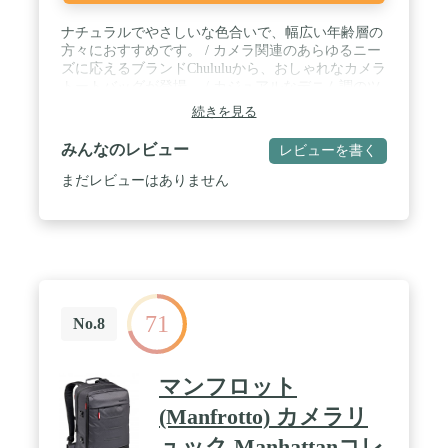
ナチュラルでやさしいな色合いで、幅広い年齢層の
方々におすすめです。 / カメラ関連のあらゆるニー
ズに応えるブランドChululuから、おしゃれなカメラ
トートバッグが登場。 / カジュアルなデニム調のツ
イル生地、ボトムには風合いのある革調素材を使用
続きを見る
しています。 / 一眼カメラと小物類を収納可能。機
材にあわせて仕切板のレイアウトを変更できます。
みんなのレビュー
レビューを書く
/ しっかりしたクッション材入りで自立し、天面フ
ァスナーも付いているのでカメラの収納にも安心。
まだレビューはありません
/ バッグの内側には小型のタブレットやメモ帳など
を収納可能なスリーブポケットがついています。 /
内寸法 : 約W235×H195×D115mm / 外寸法 : 約
W320×H220×D145mm / 重量 : 約520g / 材質 : ポリエ
ステル、PVC
71
No.8
マンフロット
(Manfrotto) カメラリ
ュック Manhattanコレ