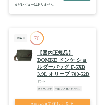
趣味を兼ね備えたバッグとして多目的に活用するこ
まだレビューはありません
とが出来ます。 / ✅【付属のベルト】外側正面にカ
メラ三脚を装着できる滑り止め付きベルトを装着で
きるので、三脚だけでなく、ヘルメットなどのアイ
テムも取り付け可能なので、ツーリングやサイクリ
ングでの撮影もできます！また外部への装着により
バッグ内スペースを有効に使いながら、アクセサリ
ーを手軽に取り出すことが出来ます。 / ✅【スタイ
70
リッシュ】デザインはシンプルで傷つきにくい、衝
No.9
撃にも強い素材を使用しているため、多機能なコス
トパフォーマンスに優れているリュックです。あな
たの大切なカメラ、アクセサリーを保護してくれま
【国内正規品】
す。 ✅【背面ベルト】背中側にもベルトがついてい
るので、スーツケース等に取り付け可能で旅行の際
DOMKE ドンケ ショ
に大変便利です。 / ✅【多機能リュック】PCスペー
ルダーバッグ F-5XB
スやアクセサリー収納に便利なポケットありで、中
は自由に区切ることのできる仕切り付きになってい
3.9L オリーブ 700-52D
ます。視認性もいいメッシュのカバーもついている
ので目的や用途に合わせて使用できます。サイドに
ドンケ
はペットボトルなどが収納可能なポケット有。
✅【レインカバー付き】付属品として撥水素材のレ
カメラバッグ
一眼 レフ カメラ バッグ
インカバーがついているので、大切な機材やアクセ
サリーを保護します。 / 【仕様】外寸:高さ50cmx横
幅32cmx奥行20cm/内寸:高さ49cmx横幅30cmx奥行
Amazonで詳しく見る
18cm / 重量1.58kg/撥水素材/レインカバー有/三脚取