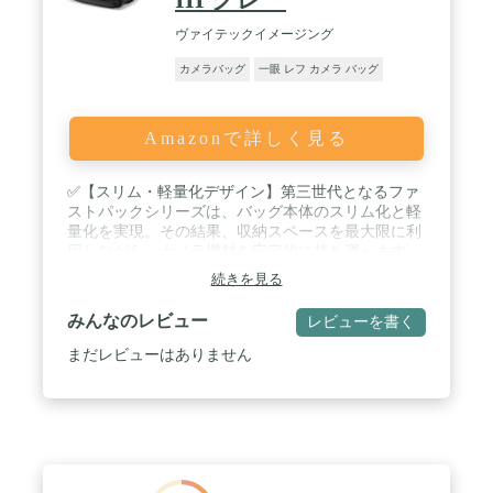
ク です。
ヴァイテックイメージング
カメラバッグ
一眼 レフ カメラ バッグ
Amazonで詳しく見る
✅【スリム・軽量化デザイン】第三世代となるファ
ストパックシリーズは、バッグ本体のスリム化と軽
量化を実現。その結果、収納スペースを最大限に利
用しながら、カメラ機材を安定的に持ち運べます。
/ ✅【日常使いからアウトドアまで】使いやすさと
続きを見る
シンプルなデザインが特長。日常の撮影から一日の
旅行まで、あらゆるシチュエーションで活躍しま
みんなのレビュー
レビューを書く
す。 / ✅【収納力に優れたバッグ】上部にはパーソ
ナルアイテムを収納可能なスペースがあり、内部に
まだレビューはありません
は小物を整理して収納するためのポケットやキーフ
ックを完備。バッグの側面には三脚を取り付けられ
る設計となっています。 / ✅【Quick Doorシステ
ム】バッグを下ろさずにカメラ機材にアクセスでき
るQuick Doorシステムを採用。急なシャッターチャ
ンスにも迅速に対応できます。 / 【仕様】外寸:高さ
54cmx横幅31.5cmx奥行23.5cm、内寸:高さ53cmx横幅