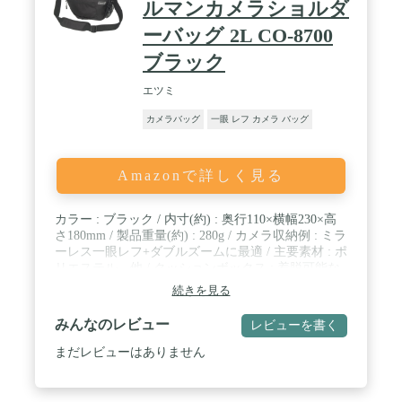
ルマンカメラショルダ
ーバッグ 2L CO-8700
ブラック
エツミ
カメラバッグ
一眼 レフ カメラ バッグ
Amazonで詳しく見る
カラー : ブラック / 内寸(約) : 奥行110×横幅230×高
さ180mm / 製品重量(約) : 280g / カメラ収納例 : ミラ
ーレス一眼レフ+ダブルズームに最適 / 主要素材 : ポ
リエステル、他 / クッションボックス : 着脱可能な
クッションボックスを採用。普段使いにも便利で
続きを見る
す。 / サイドアジャストジッパー : ジッパーを引き
上げると、横に広がって容量アップ。 / フロントポ
みんなのレビュー
レビューを書く
ケット : アクセサリーや小物類を効率良く収納。 /
クッションパッド : 3Dメッシュ採用で柔らかく、通
まだレビューはありません
気性も良好。快適な使い心地。 / サイドメッシュポ
ケット : 350ｍｌのペットボトルが収まるサイズ。