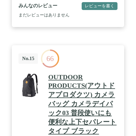
811.93 g / この商品は、Amazonフラストレーション
みんなのレビュー
レビューを書く
フリーパッケージ (FFP)で発送されます。 生産国:
中国
まだレビューはありません
66
No.15
OUTDOOR
PRODUCTS(アウトド
アプロダクツ) カメラ
バッグ カメラデイパ
ック03 普段使いにも
便利な上下セパレート
タイプ ブラック