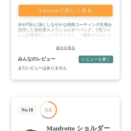
Amazonで詳しく見る
水や汚れに強くしなやかな特殊コーティング生地を
採用した超軽量カメラショルダーバッグ。U型フォ
ルムが身体にしっくりフィット。 / 標準ズームレン
ズを装着した一眼レフカメラと交換レンズや小物類
をしっかり収納。背面側にはA4書類や11インチクラ
続きを見る
スのタブレットPCを収納可能。 / 機材の一覧性に優
れた大きく開くメイン収納部、フロントにファスナ
みんなのレビュー
レビューを書く
ーポケット、サイドと背面には使いやすいオープン
ポケットを装備。 / カメラ収納部内寸法 : 約
まだレビューはありません
W320×H180×D120mm PC収納部参考収容寸法 :
約W270×H180×D10mm（11インチクラス） / 外寸法
: 約W380×H370×D150mm 重量 : 約400g 材質
: ポリエステル
64
No.18
Manfrotto ショルダー