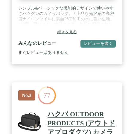
シンプル&ベーシックな機能的デザインで使いやす
さバツグンのカメラバッグ。 / 上品な光沢感の高密
度ナイロンツイルに裏面PVC加工の水に強い生地。
/ 前面、両サイド、内部フタ裏、各所に配置された
多彩なポケット。 / 天面に位置調整が可能な三脚固
続きを見る
定ベルトを装備。 / 外寸法/重量 :
W360×H270×D220mm/1,180g / カメラ収納部内寸法 :
みんなのレビュー
レビューを書く
W340×H245×D150mm / PC収納部参考収容寸法 :
W325×H230×D15mm(13インチクラス) / 大口径標準
まだレビューはありません
ズームレンズ装着のグリップ付き大型一眼レフカメ
ラ1台とレンズ2本など収納可能。
77
No.3
ハクバ OUTDOOR
PRODUCTS (アウトド
アプロダクツ) カメラ