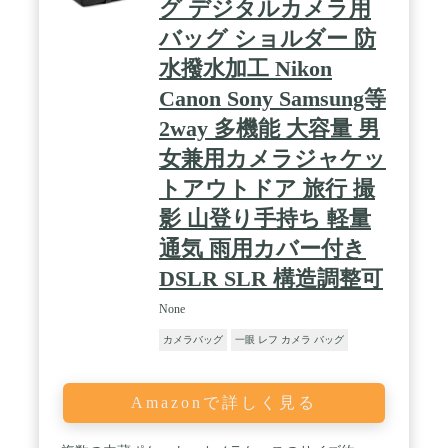
グ デジタルカメラ用
バッグ ショルダー 防
水撥水加工 Nikon
Canon Sony Samsung等
2way 多機能 大容量 男
女兼用カメラジャケッ
トアウトドア 旅行 撮
影 山登り手持ち 軽量
通気 雨用カバー付き
DSLR SLR 構造調整可
None
カメラバッグ
一眼 レフ カメラ バッグ
Amazonで詳しく見る