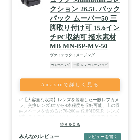
クション 26.5L バック
パック ムーバー50 三
脚取り付け可 15.6イン
チPC収納可 撥水素材
MB MN-BP-MV-50
ヴァイテックイメージング
カメラバッグ
一眼 レフ カメラ バッグ
Amazonで詳しく見る
✅【大容量な収納】レンズを装着した一眼レフカメ
ラ、交換レンズ3本から4本程度を収納可能、上の収
納スペースを含めると70-200㎜ f2.8付DSLR+レンズ
5本+ストロボ+コンパクトカメラなど収納できるの
で、大容量な収納スペースが必要とされるフォトグ
続きを見る
ラファーにおススメです！ ✅【移動に適したカメラ
バッグ】背面からも、上もアクセスできるカメラ収
みんなのレビュー
レビューを書く
納ケース。カメラバッグ以外にも仕事や街歩きなど