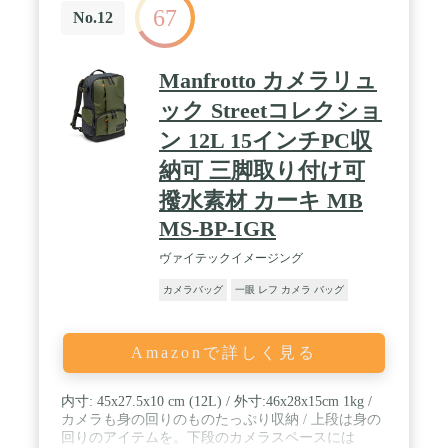
67
30cmx奥行22cm、重量1.45kg 【保証】 正規代理店で
No.12
購入頂いた商品に関しては、購入から1年間の品質
保証があります。
Manfrotto カメラリュ
ック Streetコレクショ
ン 12L 15インチPC収
納可 三脚取り付け可
撥水素材 カーキ MB
MS-BP-IGR
ヴァイテックイメージング
カメラバッグ
一眼 レフ カメラ バッグ
Amazonで詳しく見る
内寸: 45x27.5x10 cm (12L) / 外寸:46x28x15cm 1kg /
カメラも身の回りのものたっぷり収納 / 上段は身の
回りのアイテムを。下段のカメラスペースには