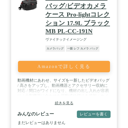
バッグ/ビデオカメラ
ケース Pro-lightコレク
ション 17.9L ブラック
MB PL-CC-191N
ヴァイテックイメージング
カメラバッグ
一眼 レフ カメラ バッグ
Amazonで詳しく見る
動画機材にあわせ、サイズを一新したビデオバッグ
/ 高さをアップし、動画機器とアクセサリー収納に
対応 / 間口がワイドになり、機材の出し入れが容易
に / 小型機器に合わせた可動式仕切りを追加 / カメ
ラ、レンズ、アクセサリーの収納に便利 / 撥水素材
続きを見る
1.3kg / 外寸:高さ×横幅×奥行 29 cm×23 cm ×41 cm /
内寸:高さ×横幅×奥行 23 cm× 20 cm ×39 cm / 主要
みんなのレビュー
レビューを書く
対応カメラ: XA30, XC10, XF105, XF205, PXW-
F55+18-105, PXW-X70, Micro Studio Camera,
まだレビューはありません
Production Camera