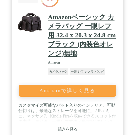
Amazonベーシック カ
メラバッグ 一眼レフ
用 32.4 x 20.3 x 24.8 cm
ブラック (内装色オレ
ンジ)無地
Amazon
カメラバッグ
一眼 レフ カメラ バッグ
Amazonで詳しく見る
カスタマイズ可能なパッド入りのインテリア。可動
仕切りは、最適なストレージを可能に。 / iPadミ
ニ、ネクサス7、Kindle Fireを収納できるスロット付
の内装。デジタル一眼レフ本体と最大3台のレンズ
を収納できる。 / 商品サイズ: 外寸32.4 x 20.3 x 24.8
続きを見る
cm、内寸:約25.4cm x 12.7cm x 17.8cm 、重さ:約