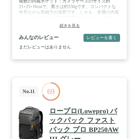
複数の内蔵ポケット：カメラケースのサイズ約
21×25×16cmで、重さは約550gです。コンパクトな
外見ながら収納力が抜群です。しかも、多層の内蔵
ポケットがあるので収納空間アップされ、小物もち
ゃんと収納できます。両側には2つの袋があり、前
続きを見る
幅にも2つの袋があります。背部には大きな袋を設
計し、使いやすいです。内部には取外し可能な仕切
みんなのレビュー
レビューを書く
りマットが2つカメラを収納できます。 / レインカ
バー付き：レインカバー付きなので、急な雨でも心
まだレビューはありません
配することないです。雨の日もカメラをしっかり守
られます。カメラバッグの表面は丈夫な防水高密度
ポリエステル生地で撥水性が優れています。耐磨耗
性や耐久性も強く、通気性良いです。 / 持ち方は
様々：調節できるショルダーストラップがつき、単
肩でかけ、斜めかけ、または手持ち3つお持ち方が
選べます。細工にこだわリ、心を込めて一ずつの高
69
品質な部品を作り出すように努力していきます。快
No.11
適な使用感ある手持ちは質感よく手の圧力を緩和で
きます。 / 高級感の一眼レスカメラケース：カジュ
アルで質感溢れるカメラケースです。エレガントで
ロープロ(Lowepro) バ
質感あるグレー色は男女兼用です。360゜美観で実
用性もあります。 / 様々なカメラタイプ適用：
ックパック ファスト
Nikon D850 D810 D750 D7200 、Canon EOSM5 EOS
パック プロ BP250AW
5D Mark VI EOS10 、Sony ILCE-6000 A7RIII A6300
、Samsung NX10 NX11などの一眼レフ用カメラバッ
III グレー