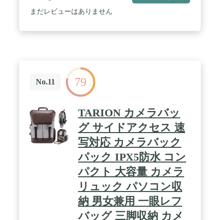
いるのでカメラの収納にも安心。 / バッグの内側に
は小型のタブレットやメモ帳などを収納可能なスリ
まだレビューはありません
ーブポケットがついています。
79
No.11
TARION カメラバッ
グ サイドアクセス 速
写対応 カメラバック
パック IPX5防水 コン
パクト 大容量 カメラ
リュック パソコン収
納 男女兼用 一眼レフ
バッグ 三脚収納 カメ