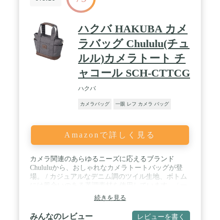
ハクバ HAKUBA カメ
ラバッグ Chululu(チュ
ルル)カメラトート チ
ャコール SCH-CTTCG
ハクバ
カメラバッグ
一眼 レフ カメラ バッグ
Amazonで詳しく見る
カメラ関連のあらゆるニーズに応えるブランド
Chululuから、おしゃれなカメラトートバッグが登
場。 / カジュアルなデニム調のツイル生地、ボトム
には風合いのある革調素材を使用しています。 / 一
眼カメラと小物類を収納可能。機材にあわせて仕切
続きを見る
板のレイアウトを変更できます。 / しっかりしたク
ッション材入りで自立し、天面ファスナーも付いて
みんなのレビュー
レビューを書く