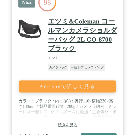
98
No.2
エツミ&Coleman コー
ルマンカメラショルダ
ーバッグ 2L CO-8700
ブラック
エツミ
カメラバッグ
一眼 レフ カメラ バッグ
Amazonで詳しく見る
カラー : ブラック / 内寸(約) : 奥行110×横幅230×高
さ180mm / 製品重量(約) : 280g / カメラ収納例 : ミラ
ーレス一眼レフ+ダブルズームに最適 / 主要素材 : ポ
リエステル、他 / クッションボックス : 着脱可能な
クッションボックスを採用。普段使いにも便利で
続きを見る
す。 / サイドアジャストジッパー : ジッパーを引き
上げると、横に広がって容量アップ。 / フロントポ