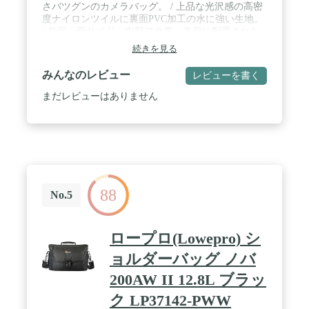
さバツグンのカメラバッグ。 / 上品な光沢感の高密
度ナイロンツイルに裏面PVC加工の水に強い生地。
/ 前面、両サイド、内部フタ裏、各所に配置された
多彩なポケット。 / 天面に位置調整が可能な三脚固
続きを見る
定ベルトを装備。 / 外寸法/重量 :
W360×H270×D220mm/1,180g / カメラ収納部内寸法 :
みんなのレビュー
レビューを書く
W340×H245×D150mm / PC収納部参考収容寸法 :
W325×H230×D15mm(13インチクラス) / 大口径標準
まだレビューはありません
ズームレンズ装着のグリップ付き大型一眼レフカメ
ラ1台とレンズ2本など収納可能。
88
No.5
ロープロ(Lowepro) シ
ョルダーバッグ ノバ
200AW II 12.8L ブラッ
ク LP37142-PWW