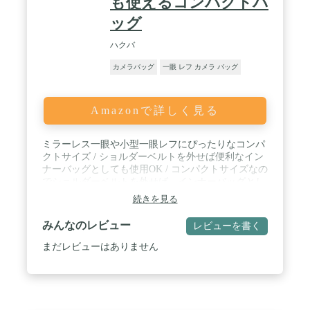
も使えるコンパクトバ
ッグ
ハクバ
カメラバッグ
一眼 レフ カメラ バッグ
Amazonで詳しく見る
ミラーレス一眼や小型一眼レフにぴったりなコンパ
クトサイズ / ショルダーベルトを外せば便利なイン
ナーバッグとしても使用OK / コンパクトサイズなの
でショルダーベルトを外せば、インナーバッグとし
ても使用することができます。 / 人気ブランド「ア
続きを見る
ウトドアプロダクツ」のカメラショルダーバッグ /
内寸法 : W210×H130×D90mm / 外寸法 :
みんなのレビュー
レビューを書く
W230×H150×D125mm / 収納例 : レンズ付きミラーレ
ス一眼カメラ+交換レンズ1本 / しっかりした持ち手
まだレビューはありません
が付いているのでちょっとした持ち運びにも便利で
す。