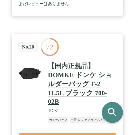
まだレビューはありません
72
No.20
【国内正規品】
DOMKE ドンケ ショ
ルダーバッグ F-2
11.5L ブラック 700-
02B
search
ドンケ
カメラバッグ
一眼 レフ カメラ バッグ