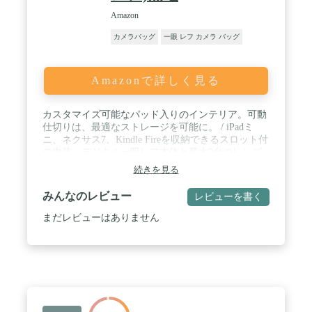
Amazon
カメラバッグ
一眼 レフ カメラ バッグ
Amazonで詳しく見る
カスタマイズ可能なパッド入りのインテリア。可動
仕切りは、最適なストレージを可能に。 / iPadミ
ニ、ネクサス7、Kindle Fireを収納できるスロット付
の内装。デジタル一眼レフ本体と最大3台のレンズ
を収納できる。 / 商品サイズ: 外寸32.4 x 20.3 x 24.8
続きを見る
cm、内寸:約25.4cm x 12.7cm x 17.8cm 、重さ:約
811.93 g / この商品は、Amazonフラストレーション
みんなのレビュー
レビューを書く
フリーパッケージ (FFP)で発送されます。 生産国:
中国
まだレビューはありません