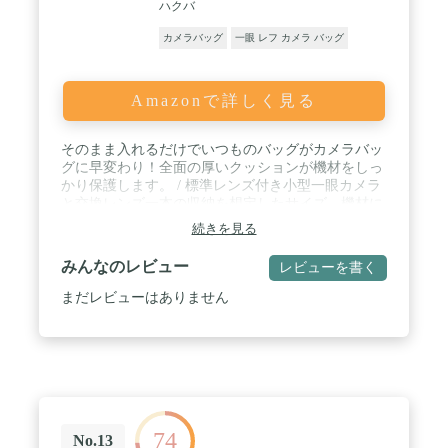
ハクバ
カメラバッグ
一眼 レフ カメラ バッグ
Amazonで詳しく見る
そのまま入れるだけでいつものバッグがカメラバッ
グに早変わり！全面の厚いクッションが機材をしっ
かり保護します。 / 標準レンズ付き小型一眼カメラ
と交換レンズ一本の収納を想定したサイズ。機材に
合わせて移動できる仕切りが1枚付属しています。 /
続きを見る
バッグから取り出す時などに便利なサイドハンドル
装備。取り外し可能な天面フタには開閉しやすいツ
みんなのレビュー
レビューを書く
マミが付いています。 / 内部の側面には機材にやさ
しい起毛生地、底面には、ホコリや汚れがたまりに
まだレビューはありません
くく、お手入れがしやすい生地を使用。 / 内寸法 :
約W200×H120×D95ｍｍ、外寸法 : 約
W215×H135×D110ｍｍ、重量 : 約75g、材質 : ポ リ
エステル
74
No.13