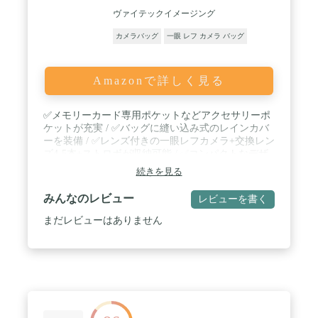
ヴァイテックイメージング
カメラバッグ
一眼 レフ カメラ バッグ
Amazonで詳しく見る
✅メモリーカード専用ポケットなどアクセサリーポ
ケットが充実 / ✅バッグに縫い込み式のレインカバ
ーを装備 / ✅レンズ付きの一眼レフカメラ+交換レン
ズ4-5本+ストロボが収納可能 / ✅コンパクトなデザ
インに撮影機材を安全に軽快に運ぶための機能が充
続きを見る
実 / 【仕様】外寸:高さ24.5cm 幅39cm 奥行26cm 内
寸:高さ20cm 幅34.5cm 奥行18.5cm 重量:1.22kg 撥水
みんなのレビュー
レビューを書く
素材
まだレビューはありません