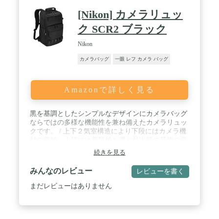
アルで質感溢れるカメラケースです。エレガントで
[Nikon] カメラリュッ
質感あるグレー色は男女兼用です。360゜美観で実
用性もあります。 / 様々なカメラタイプ適用：
ク SCR2 ブラック
Nikon D850 D810 D750 D7200 、Canon EOSM5 EOS
5D Mark VI EOS10 、Sony ILCE-6000 A7RIII A6300
Nikon
、Samsung NX10 NX11などの一眼レフ用カメラバッ
カメラバッグ
一眼 レフ カメラ バッグ
ク です。
Amazonで詳しく見る
黒を基調としたシンプルなデザインにカメラバッグ
ならではの多様な機能性を兼ね備えたカメラリュッ
クです。 / 上下２気室構造により下段にはカメラ機
材の収納。上段には普段持ち運ぶ外出時の荷物の収
納にも便利です。 / 収納目安はミラーレスカメラに
続きを見る
レンズ2－3本 、 D780クラスのボディにAF-SVR80-
400mmを装着したサイズまで収納可能です。 / キャ
みんなのレビュー
レビューを書く
リバック用ベルト装着にてキャリーバッグ使用時の
歩行が便利です。 / すぐに取り出ししたいペットボ
まだレビューはありません
トル、折り畳み傘などの収納に便利なポケットなど
多様で便利なポケットがたくさあります。