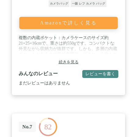
カメラバッグ
一眼 レフ カメラ バッグ
Amazonで詳しく見る
複数の内蔵ポケット：カメラケースのサイズ約
21×25×16cmで、重さは約550gです。コンパクトな
外見ながら収納力が抜群です。しかも、多層の内蔵
ポケットがあるので収納空間アップされ、小物もち
ゃんと収納できます。両側には2つの袋があり、前
続きを見る
幅にも2つの袋があります。背部には大きな袋を設
計し、使いやすいです。内部には取外し可能な仕切
みんなのレビュー
レビューを書く
りマットが2つカメラを収納できます。 / レインカ
バー付き：レインカバー付きなので、急な雨でも心
まだレビューはありません
配することないです。雨の日もカメラをしっかり守
られます。カメラバッグの表面は丈夫な防水高密度
ポリエステル生地で撥水性が優れています。耐磨耗
性や耐久性も強く、通気性良いです。 / 持ち方は
様々：調節できるショルダーストラップがつき、単
肩でかけ、斜めかけ、または手持ち3つお持ち方が
選べます。細工にこだわリ、心を込めて一ずつの高
82
品質な部品を作り出すように努力していきます。快
No.7
適な使用感ある手持ちは質感よく手の圧力を緩和で
きます。 / 高級感の一眼レスカメラケース：カジュ