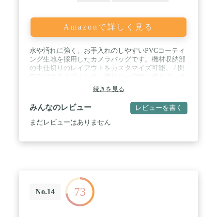
Amazonで詳しく見る
水や汚れに強く、お手入れのしやすいPVCコーティ
ング生地を採用したカメラバッグです。機材収納部
の中仕切りのレイアウトをカスタマイズ可能。 / 開
口部が大きく開くため、機材の一覧性に優れていま
す。標準レンズを装着した一眼レフカメラ1台、交
続きを見る
換レンズ1本、タブレットPCなどが収納可能。 / フ
ラップを開けずにカメラ収納部へ素早くアクセスす
みんなのレビュー
レビューを書く
ることが可能。シャッターチャンスを逃しません。
/ キャリーバーホルダーと体にフィットする傾斜式
まだレビューはありません
のショルダーベルトが、体にかかる携行時の負担を
軽減。 / カメラ収納部内寸法:約
W300×H200×D100mm、PC収納部参考収容寸法:約
W255×H175×D8mm外寸法:約
W340×H245×D150mm、重量:約680g
73
No.14