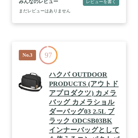
みんなのレビュー
レビューを書く
ケット : アクセサリーや小物類を効率良く収納。 /
クッションパッド : 3Dメッシュ採用で柔らかく、通
まだレビューはありません
気性も良好。快適な使い心地。 / サイドメッシュポ
ケット : 350ｍｌのペットボトルが収まるサイズ。
97
No.3
ハクバ OUTDOOR
PRODUCTS (アウトド
アプロダクツ) カメラ
バッグ カメラショル
ダーバッグ03 2.5L ブ
ラック ODCSB03BK
インナーバッグとして