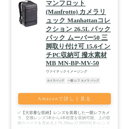
マンフロット
(Manfrotto) カメラリ
ュック Manhattanコレ
クション 26.5L バック
パック ムーバー50 三
脚取り付け可 15.6イン
チPC収納可 撥水素材
MB MN-BP-MV-50
ヴァイテックイメージング
カメラバッグ
一眼 レフ カメラ バッグ
Amazonで詳しく見る
✅【大容量な収納】レンズを装着した一眼レフカメ
ラ、交換レンズ3本から4本程度を収納可能、上の収
納スペースを含めると70-200㎜ f2.8付DSLR+レンズ
5本+ストロボ+コンパクトカメラなど収納できるの