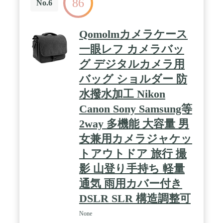
86
No.6
Qomolmカメラケース
一眼レフ カメラバッ
グ デジタルカメラ用
バッグ ショルダー 防
水撥水加工 Nikon
Canon Sony Samsung等
2way 多機能 大容量 男
女兼用カメラジャケッ
トアウトドア 旅行 撮
影 山登り手持ち 軽量
通気 雨用カバー付き
DSLR SLR 構造調整可
None