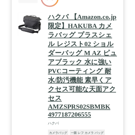
ハクバ 【Amazon.co.jp
限定】HAKUBA カメ
ラバッグ プラスシェ
ル レジスト02 ショル
ダーバッグ M AZ ピュ
アブラック 水に強い
PVCコーティング 耐
水/防汚機能 素早くア
クセス可能な天面アク
セス
AMZSPRS02SBMBK
4977187206555
ハクバ
カメラバッグ
一眼 レフ カメラ バッグ