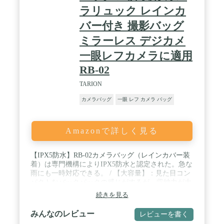
ラリュック レインカ
バー付き 撮影バッグ
ミラーレス デジカメ
一眼レフカメラに適用
RB-02
TARION
カメラバッグ
一眼 レフ カメラ バッグ
Amazonで詳しく見る
【IPX5防水】RB-02カメラバッグ（レインカバー装
着）は専門機構によりIPX5防水と認定された。急な
雨にも一時対応できる。 / 【大容量】：見た目コン
パクトなバックパックの感じがするが、収納力が大
きい。上下２気室分け、側面・裏側から取り出せ、
続きを見る
（収納力参照）一眼レフカメラ２台＋標準レンズ5
個 or 一眼レフカメラ2台+標準レンズ3個+ストロボ2
みんなのレビュー
レビューを書く
個 / 【PC収納】15インチまでのノートパソコン、タ