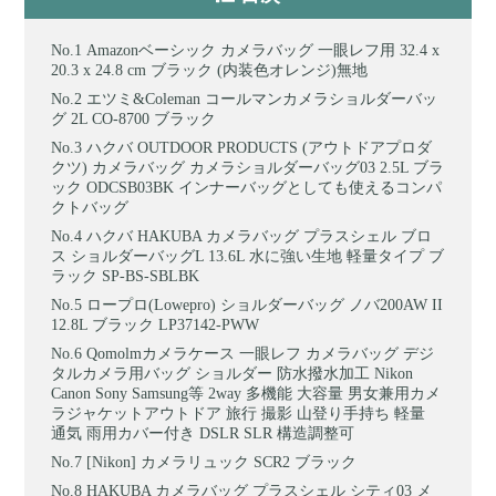
Amazonベーシック カメラバッグ 一眼レフ用 32.4 x
20.3 x 24.8 cm ブラック (内装色オレンジ)無地
エツミ&Coleman コールマンカメラショルダーバッ
グ 2L CO-8700 ブラック
ハクバ OUTDOOR PRODUCTS (アウトドアプロダ
クツ) カメラバッグ カメラショルダーバッグ03 2.5L ブラ
ック ODCSB03BK インナーバッグとしても使えるコンパ
クトバッグ
ハクバ HAKUBA カメラバッグ プラスシェル ブロ
ス ショルダーバッグL 13.6L 水に強い生地 軽量タイプ ブ
ラック SP-BS-SBLBK
ロープロ(Lowepro) ショルダーバッグ ノバ200AW II
12.8L ブラック LP37142-PWW
Qomolmカメラケース 一眼レフ カメラバッグ デジ
タルカメラ用バッグ ショルダー 防水撥水加工 Nikon
Canon Sony Samsung等 2way 多機能 大容量 男女兼用カメ
ラジャケットアウトドア 旅行 撮影 山登り手持ち 軽量
通気 雨用カバー付き DSLR SLR 構造調整可
[Nikon] カメラリュック SCR2 ブラック
HAKUBA カメラバッグ プラスシェル シティ03 メ