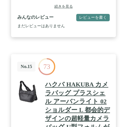
で、大容量な収納スペースが必要とされるフォトグ
続きを見る
ラファーにおススメです！ ✅【移動に適したカメラ
バッグ】背面からも、上もアクセスできるカメラ収
みんなのレビュー
レビューを書く
納ケース。カメラバッグ以外にも仕事や街歩きなど
趣味を兼ね備えたバッグとして多目的に活用するこ
まだレビューはありません
とが出来ます。 / ✅【付属のベルト】外側正面にカ
メラ三脚を装着できる滑り止め付きベルトを装着で
きるので、三脚だけでなく、ヘルメットなどのアイ
テムも取り付け可能なので、ツーリングやサイクリ
ングでの撮影もできます！また外部への装着により
バッグ内スペースを有効に使いながら、アクセサリ
ーを手軽に取り出すことが出来ます。 / ✅【スタイ
73
リッシュ】デザインはシンプルで傷つきにくい、衝
No.15
撃にも強い素材を使用しているため、多機能なコス
トパフォーマンスに優れているリュックです。あな
たの大切なカメラ、アクセサリーを保護してくれま
ハクバ HAKUBA カメ
す。 ✅【背面ベルト】背中側にもベルトがついてい
るので、スーツケース等に取り付け可能で旅行の際
ラバッグ プラスシェ
に大変便利です。 / ✅【多機能リュック】PCスペー
ル アーバンライト 02
スやアクセサリー収納に便利なポケットありで、中
は自由に区切ることのできる仕切り付きになってい
ショルダー L 都会的デ
ます。視認性もいいメッシュのカバーもついている
ので目的や用途に合わせて使用できます。サイドに
ザインの超軽量カメラ
はペットボトルなどが収納可能なポケット有。
バッグ U型フォルムが
✅【レインカバー付き】付属品として撥水素材のレ