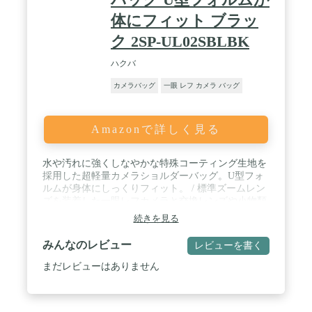
インカバーがついているので、大切な機材やアクセ
体にフィット ブラッ
サリーを保護します。 / 【仕様】外寸:高さ50cmx横
幅32cmx奥行20cm/内寸:高さ49cmx横幅30cmx奥行
ク 2SP-UL02SBLBK
18cm / 重量1.58kg/撥水素材/レインカバー有/三脚取
り付け可 / カラー：ブラック 【保証】 正規代理店
ハクバ
で購入頂いた商品に関しては、購入から2年間の品
カメラバッグ
一眼 レフ カメラ バッグ
質保証があります。
Amazonで詳しく見る
水や汚れに強くしなやかな特殊コーティング生地を
採用した超軽量カメラショルダーバッグ。U型フォ
ルムが身体にしっくりフィット。 / 標準ズームレン
ズを装着した一眼レフカメラと交換レンズや小物類
をしっかり収納。背面側にはA4書類や11インチクラ
続きを見る
スのタブレットPCを収納可能。 / 機材の一覧性に優
れた大きく開くメイン収納部、フロントにファスナ
みんなのレビュー
レビューを書く
ーポケット、サイドと背面には使いやすいオープン
ポケットを装備。 / カメラ収納部内寸法 : 約
まだレビューはありません
W320×H180×D120mm PC収納部参考収容寸法 :
約W270×H180×D10mm（11インチクラス） / 外寸法
: 約W380×H370×D150mm 重量 : 約400g 材質