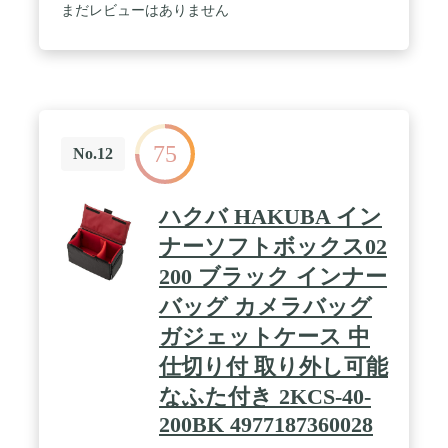
ブレット、ipadなどの収納スペースあり、バッデリ
まだレビューはありません
ーなどの小物収納もできる。SDカード収納ポケット
ある。両側固定用ベルト付き、ボートルや三脚の収
納が可能。 / 【サイド開閉】横側・裏側開口二つあ
り、背負ったままでカメラを取り出せる。マジック
テープ式仕切り板、取り外し可、設備の大きさによ
って自由組み合わせ可。マジックテープを取り外せ
ば、通勤バッグ、日常用バッグとしても使える。 /
75
【素材】カメラバッグ全体が高級なポリエステルに
No.12
より作られ、洗濯後しわしわにならず、色褪せもし
ない。背部にメッシュクッション付き、通気性が優
れている。チェストストラップ付き、背中からの負
ハクバ HAKUBA イン
担を有効に軽減できる。
ナーソフトボックス02
200 ブラック インナー
バッグ カメラバッグ
ガジェットケース 中
仕切り付 取り外し可能
なふた付き 2KCS-40-
200BK 4977187360028