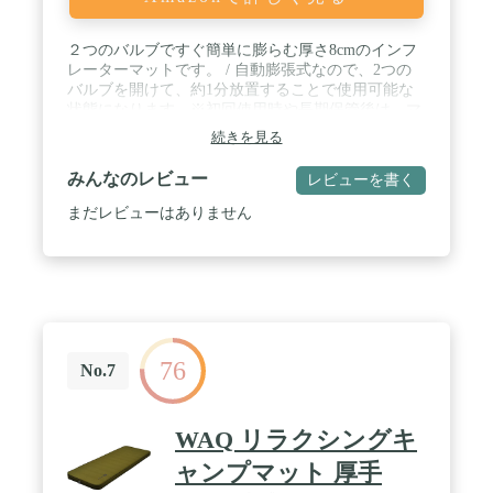
けば安心です。 / 展開サイズ：190cm x 66cm x
8cm、フォームサイズ：180cm × 58cm × 8cm、収納
サイズ： メーカー保証：商品到着日から360日間有
２つのバルブですぐ簡単に膨らむ厚さ8cmのインフ
効 / 【ご購入前に】出荷時に機械で圧縮処理をして
レーターマットです。 / 自動膨張式なので、2つの
いるため、初回使用時はウレタン全体に空気が行き
バルブを開けて、約1分放置することで使用可能な
渡らず自動で膨らまないor８cmまで膨らまないこと
状態になります。※初回使用時や長期保管後は、マ
があります。半分くらい空気が入った状態で三つ折
ット本体が膨らむまで長時間かかります。 / 弾力性
続きを見る
りにして上に乗るように空気を抜いて頂くとウレタ
に優れた「ウレタンフォーム」を採用しており、い
ン全体に空気が馴染みます。またご使用になられる
つでもどこでも自宅のベッドのような「快適な寝心
みんなのレビュー
レビューを書く
前に空気を入れた状態で１日ほど放置しておくと膨
地」を作ることができます。 / 使用時のサイズ
らみやすくなります。 / ✅空気は冷えたり、圧力が
192cm×65cmはミニバンやワンボックスカーでの使
まだレビューはありません
かかると体積が減るという性質上 朝晩の冷え込みや
用に適したサイズ感です。また、複数のマットを連
体重がかかることでマットが凹むように感じられる
結することで、横幅を広げられ、ファミリーキャン
ことがあります。
プや車中泊に最適です。 / 使用中にインフレーター
マットが滑らないように、マットの裏面に滑り止め
加工を施しました。 / 収納袋は、ゆったりとしたサ
イズ感でとても収納しやすく、圧縮用のゴムバンド
が2本付属されており、マットを固定した上で簡単
76
に収納できます。また、ショルダーストラップが収
No.7
納袋に付いているので持ち運びに便利です。 / ※初
回使用時や長期保管後は、マット本体が膨らむまで
長時間かかることがあります。また、マットの厚み
WAQ リラクシングキ
は気温や保管状態によって変化します。 / ※マット
に穴が開いてしまった場合は、付属の「補修パッ
ャンプマット 厚手
チ」で穴を防いでください。※補修パッチは穴を完