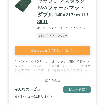
キャプテンスタッグ
りが遅く、約10~15分ほどかかります。【睡眠の妨
害をシャットアウト】マット厚10cmで車内の段差や
EVAフォームマット
地面のデコボコを解消！ / 気になる底つき感もなく
ダブル 140×217cm UB-
冬の地面からの冷気もシャットアウトしてくれるの
で快適な睡眠を確保できます！また コット との相
3001
性も抜群です！キャンプマットとしても使えます！
2枚並べればミニバンにぴったりサイズ！
キャプテンスタッグ(CAPTAIN STAG)
キャンプマット ファミリー
Amazonで詳しく見る
キャンプマット2人用 / 用途: キャンプ車中泊時のク
ッションマット/アウトドアのレジャーシートやヨガ
などエクササイズマットにも使用可能 / 付属品: 収
納袋 / サイズ: (約)幅140×長さ217×厚さ1.5cm / 収納
サイズ: (約)70×13×39cm / 重量: (約)760g / 材質: 発泡
続きを見る
ポリエチレン、EVA樹脂
みんなのレビュー
レビューを書く
まだレビューはありません