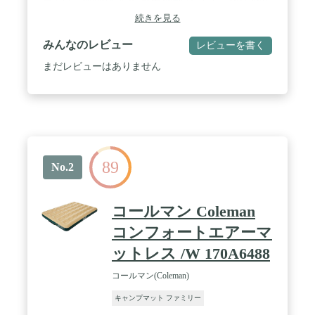
ームは、地面の凸凹に影響を受けにくく、体圧を分
散して身体を支えてくれるので、敷布団やベッドよ
続きを見る
うに快適に眠ることができます。また、地面からの
冷気も伝わりにくくなりますので、寒い時期のキャ
みんなのレビュー
レビューを書く
ンプでも安心して眠ることができます。 / 【自動膨
張式マット】使用時には、バルブを全開にすること
まだレビューはありません
で自動で空気を吸い込んで膨張していきます。 /
【調整】ふくらみが足りないと感じた時は、付属の
収納ケースをポンプとして使用することで空気を追
加することができます。 / 【収納】収納時は、黄色
の逆流弁を外側にすることで、空気排出時に逆流を
防ぎしっかりたたむことができます。 / 【ポンプ】
別売りのモバイルポンプを使用することで、より簡
89
単に空気を入れたり抜いたりすることができます。
No.2
コールマン Coleman
コンフォートエアーマ
ットレス /W 170A6488
コールマン(Coleman)
キャンプマット ファミリー