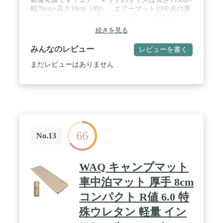
幅70cm×高さ10cm（約）、エアーマットの中央の厚
みは10cm、エッジは両側で10cm厚いです枕と組み
合わせて首をやさしく支え、柔らかく弾力のある感
続きを見る
触に。 枕があれば枕は不要で、体型に合わせたアー
チ型のデザインになって程よくフィット。人間工学
みんなのレビュー
レビューを書く
に基づいたデザインのエアピローにより、深い眠り
を促進するエアピローは首や頸椎の自然な形を保
まだレビューはありません
ち、ぐっすりと眠ることができます。そして、
195cm長さで子供から大柄の男性までも安心して横
たわれます。今日の疲れ解消し、明日のキャンプに
思いっきり楽しめます。 / 🎄【市場とは異なる堅牢
な素材】エアマットの裏側はポリエステルで、太い
枝を使って強く切っても破れにくい素材です。エア
マットレスの正面は頑丈な40Dナイロン素材+多層防
66
水で耐久性のあるTPU素材、高い強度と防水性を持
No.13
って、雨でもタオルでちょっと拭くだけ座れます。
アウトドアマット、キャンプマット、テントマット
など、さまざまな用途に使用されます。キャンプ、
WAQ キャンプマット
登山、キャンプ、オフィス、宿泊に使用できます。
地震や災害が発生した場合の防災グッズとしてもお
車中泊マット 厚手 8cm
すすめです。 / 🎄【足踏み式・複数連結可能】この
コンパクト R値 6.0 特
エアーマットはポンプや空気充填機を単独で購入す
る必要はありません。足部には足踏み式エアポンプ
殊ウレタン 軽量 イン
が内蔵されており、電動エアポンプ、手動エアポン