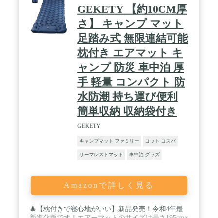
GEKETY 【約10CM厚
さ】 キャンプ マット
足踏み式 無限連結可能
枕付き エアマット キ
ャンプ 防災 車中泊 厚
手 軽量 コンパクト 防
水防潮 持ち運び便利
簡単収納 収納袋付き
GEKETY
キャンプマット ファミリー
コット コスパ
サーマレストマット
車中泊 グッズ
Amazonで詳しく見る
🎄【枕付きで寝心地がいい】新品発売！令和4年最
新進化版です！エアーマットのサイズは長さ195cm×