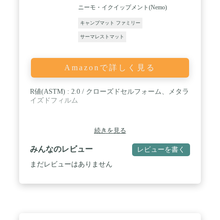
ています。バルブを開いて数十秒で簡単に膨らみま
ニーモ・イクイップメント(Nemo)
す。 / 【ゆとりのある空気入れ付収納バッグ】🦊収
納バッグを大きく設計しています。大きめに設計し
キャンプマット ファミリー
たことで、収納袋が小さくて袋に入れるのが手間に
サーマレストマット
感じてしまう作業をFUTURE FOX ワイドマットは
ストレスフリーに改善させました。また、バッグ自
体に空気入れ機能を搭載しています。空気をもう少
Amazonで詳しく見る
し入れたい場合にお使いください。 / 【車中泊でも
活躍】🦊マットサイズは90×190cmとなり、ソロでの
車中泊でお使いいただけます。コンパクトに収納で
R値(ASTM) : 2.0 / クローズドセルフォーム、メタラ
きるので、常時車に積んでおくと便利です。 / 【裏
イズドフィルム
面には滑り止め加工】🦊マット裏側には滑り止め加
工をしております。滑りやすい環境でも問題なくお
使いいただけます。 / 【防災備品としても】🦊万が
一に備えて防災備品としてもお使いいただけます。
続きを見る
マット1つあれば睡眠の質も格段に変わります。
みんなのレビュー
レビューを書く
まだレビューはありません