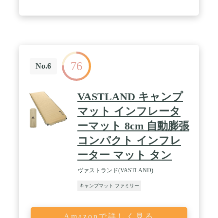
程よい沈み込みを実現。次の日の活動に影響するア
ウトドアシーンでの睡眠の質の向上をサポートしま
す。 / ✅【わずか３分で使用可能なオートスピード
エアバルブ搭載】バルブを開くだけで自動で空気が
入りわずか３分で使用可能になります。従来品より
も経の大きなバルブを２個搭載した事で膨張スピー
ドが飛躍的にアップしました！(※初回使用時はウ
76
レタン全体に空気が行き渡らず自動で膨らまないor
No.6
８cmまで膨らまないことがあります。半分くらい空
気が入った状態で三つ折りにして上に乗るように空
気を抜いて頂くとウレタン全体に空気が馴染みま
VASTLAND キャンプ
す。) / ✅ 【連結可能】両サイドに連結用のボタン
があり複数枚繋げられるので、テント内で並べて使
マット インフレータ
ったり、車中泊で並べて使うことが出来ます。 【マ
ーマット 8cm 自動膨張
ット裏面の滑り止め加工】マット裏面に滑り止め加
工を施していますのでコットの上や滑りやすい場所
コンパクト インフレ
でも安定してご使用頂けます【お手入れ簡単な撥水
加工】表面生地は撥水性に優れた75Dポリエステル
ーター マット タン
を採用し、濡れタオル等でサッと拭き取るだけで汚
れを落とせます。 / ✅【車中泊にも最適】190cm ×
ヴァストランド(VASTLAND)
66cm でミニバンのフルフラットにぴったり収まる
キャンプマット ファミリー
サイズ！マットを複数連結することができ2枚並べ
ると車内を睡眠スペースとして広々使えますので車
中泊に最適です。キャンプマットとしても災害時に
も役に立ちますので防災マットとして車に積んでお
Amazonで詳しく見る