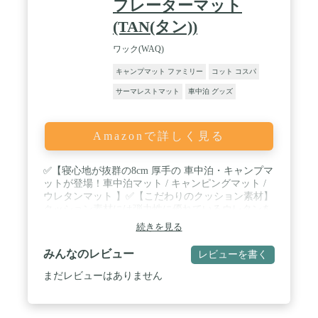
プ、吹き付けなどの従来の空気充填方式とは異な
フレーターマット
り、足でエアポンプを押して約1～2分で充気が完了
(TAN(タン))
します。女性、子供、老人は簡単に完成でき、排気
ガスがあっても数分で簡単に完成できます。エアク
ワック(WAQ)
ッションの両側には接続ボタンが付いており、ボタ
ンを閉じるだけで、隙間なく複数のエアクッション
キャンプマット ファミリー
コット コスパ
を無限に接続できます。 / 🎄【コンパクト・広範な
適用性】エアーマットは総重量:830g●使用時サイズ:
サーマレストマット
車中泊 グッズ
(約)長さ195cm×幅70cm×高さ10cm ●収納時サイズ:
(約)28cm×10cm。専用の収納袋が付いているので、
収納スペースをとらず、持ち運びも簡単です。 アウ
Amazonで詳しく見る
トドアマットは日常の活動にも役立ちます。 スポー
ツ大会や花見など、中庭での遊び、家族菜園、中庭
でのバーベキューなど、パーティーにぴったりで
✅【寝心地が抜群の8cm 厚手の 車中泊・キャンプマ
す。 室内で使用しても違和感はありません。 / 💌
ットが登場！車中泊マット / キャンピングマット /
【知っておいていただきたいこと 】❶【空気の抜け
ウレタンマット 】✅【こだわりのクッション素材】
方 】枕側の空気抜き用バプルを完全に開くと空気が
クッション素材には弾力性に優れているウレタンを
一瞬で抜けます。※空気抜き用バプルがニ重構造に
使用。さらにひし形に打ち抜いた形状に設計し空気
続きを見る
なっているので、1段目の栓を開けると逆流防止状
によるマットの張りとウレタンによる程よい沈み込
態、2段目の栓まで開けると一瞬で空気も抜けま
みを実現！ / ✅【睡眠の妨害をシャットアウト】厚
みんなのレビュー
レビューを書く
す。❷【空気漏れについての説明】このタイプのエ
手の8cmで車内の段差や地面のデコボコを解消！底
アーマットはタイヤのように完全に密閉ではないで
つき感もなく冬の気になる地面からの冷気もシャッ
まだレビューはありません
すから、1日のご使用で若干の減圧があるため、連
トアウトしてくれるので快適な睡眠を確保できま
日ご使用される場合は、都度空気を足してご使用く
す。✅【車中泊に最適】190cm×65cmでミニバンの
ださい。よろしくお願いします。❸【空気の入れ
フルフラットにぴったり収まるサイズ！マットを複