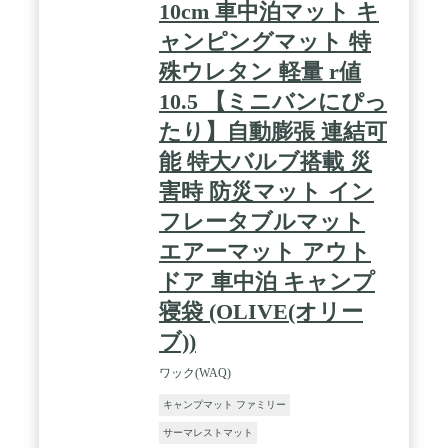
10cm 車中泊マット キ
全に修復できるものではありません。応急処置とし
てご使用ください。※補修パッチはマットの裏面に
ャンピングマット 特
は使用できません。 / 【カラー】タン 【サイズ】使
用時：約）長さ192cm×幅65cm×厚さ8cm、2枚連結
殊ウレタン 軽量 r値
時：約）長さ192cm×幅127cm、収納時：約）長さ
10.5 【ミニバンにぴっ
63cm×幅22cm×高さ22cm / 【重量】約2.7kg 【材質】
本体：ポリエステル、ウレタンフォーム／収納袋：
たり】自動膨張 連結可
ポリエステル 【付属品】マット本体、収納袋、ゴム
バンド、補修バッチ
能 特大バルブ搭載 災
害時 防災マット イン
フレータブルマット
エアーマット アウト
ドア 車中泊 キャンプ
寝袋 (OLIVE(オリー
ブ))
ワック(WAQ)
キャンプマット ファミリー
サーマレストマット