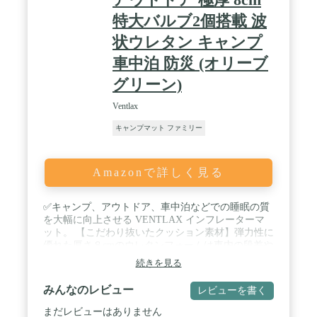
特大バルブ2個搭載 波
状ウレタン キャンプ
車中泊 防災 (オリーブ
グリーン)
Ventlax
キャンプマット ファミリー
Amazonで詳しく見る
✅キャンプ、アウトドア、車中泊などでの睡眠の質
を大幅に向上させる VENTLAX インフレーターマ
ット。 【こだわり抜いたクッション素材】弾力性に
優れた厚さ８cmのウレタンフォームは車内の段差や
地面のデコボコを解消しカラダへの負担を軽減しま
続きを見る
す。また、底つき感もなく地面からの冷気や暖気を
シャットアウトしてくれるので快適な睡眠を確保で
みんなのレビュー
レビューを書く
きます。さらに、計算し尽くされた波形状のフォー
ム構造は空気によるマットの張りとウレタンによる
まだレビューはありません