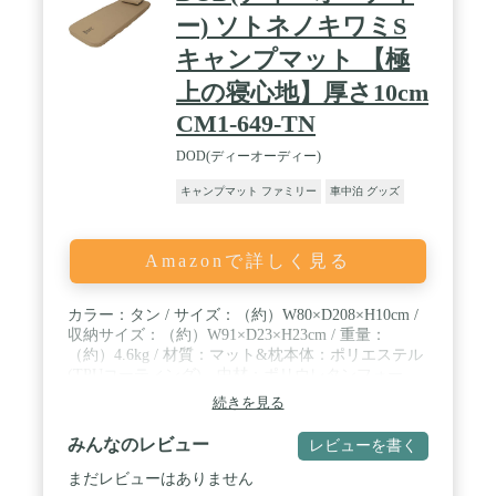
ー) ソトネノキワミS
キャンプマット 【極
上の寝心地】厚さ10cm
CM1-649-TN
DOD(ディーオーディー)
キャンプマット ファミリー
車中泊 グッズ
Amazonで詳しく見る
カラー：タン / サイズ：（約）W80×D208×H10cm /
収納サイズ：（約）W91×D23×H23cm / 重量：
（約）4.6kg / 材質：マット&枕本体：ポリエステル
(TPUコーティング)、中材：ポリウレタンフォー
ム、シーツ部分：ポリコットン(ポリエステル80%、
続きを見る
綿20%) / 付属品：枕、タイダウンベルト、キャリー
バッグ、バルブキャップ
みんなのレビュー
レビューを書く
まだレビューはありません