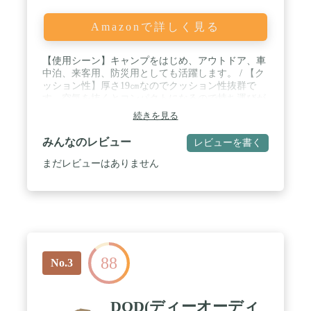
Amazonで詳しく見る
【使用シーン】キャンプをはじめ、アウトドア、車
中泊、来客用、防災用としても活躍します。 / 【ク
ッション性】厚さ19㎝なのでクッション性抜群で
す。空気を抜くとコンパクトになるので持ち運びが
しやすく、自宅での収納スペースも取りません。 /
続きを見る
【二人で使用できる幅広サイズ】幅約138cmと二人
で使用しても十分な広さでゆったりと身体を休める
みんなのレビュー
レビューを書く
ことができます。 / 【簡単お手入れ】表面をふき取
るだけで簡単にお手入れが可能なので清潔に保つこ
まだレビューはありません
とができます。 / 【収納ケース付き】収納ケースは
本体に取り付けられているので紛失する心配があり
ません。 / 【空気の漏れにくいバルブ】使用中に不
意にバルブが開いて空気が抜けてしまうことを防ぐ
ダブルロックバルブを採用しています。 / 【別売り
ポンプで簡単設営・撤収】別売りのモバイルポンプ
(品番:2206777)や4D クイックポンプ(品
88
番:2000021937)を使用することで簡単に設営と撤収
No.3
が可能です。 / 【サイズ】使用時サイズ：約
189×138×19（h）cm 重量：約3.3kg / 【材質】PVC
DOD(ディーオーディ