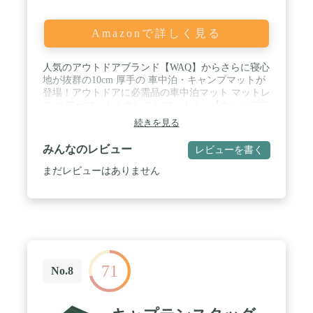
Amazonで詳しく見る
人気のアウトドアブランド【WAQ】からさらに寝心
地が抜群の10cm 厚手の 車中泊・キャンプマットが
登場！アウトドアに必需品の車中泊マット マットレ
ス エアーマット！ウレタンマット！ / 【キャンプで
も睡眠を妥協したくないあなたへ】クッション素材
続きを見る
には弾力性に優れているウレタンを使用。さらにひ
し形から横方向に打ち抜き方向を変更することでエ
みんなのレビュー
レビューを書く
アーによるマットの張りを損なわずウレタンの気持
ちいい弾力を実現！【1人でたっぷり使えるワイド
まだレビューはありません
設計！】リラクシング キャンプマット シングルサ
イズ は大人1名がゆとりをもって使用できるサイズ
感です。 / 幅70cmに設計することで、従来のマット
にありがちだった寝返りの歯肉さを解消していま
す。【厚みたっぷりのウレタン】最大10cmの極厚ウ
レタンがあなたの体をしっかりサポート。弾力性の
ある生地と相まって寝心地が更に向上いたしまし
71
た。 / 【自動膨張】バルブを開くと自動で空気が入
No.8
ります！さらに高機能バルブを搭載した事で空気の
逆流を防ぎ、より効率よく空気を取り込むことが可
能に。 ※初回空気入れ時は出荷状態のため空気の入