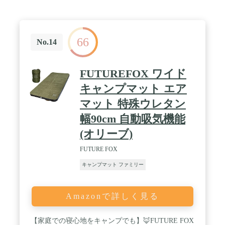
方】足踏み式エアバルブの蓋を開けて、エアポンプ
数連結することができ2枚並べると車内を睡眠スペ
の踏み板を踏み込んで、エアーマットに空気を送り
ースとして広々使えますので車中泊に最適です！キ
込みます。万が一不良/故障が発生するの場合或いは
ャンプマットとしてもオススメです！ / ✅災害時の
何か不明な点がございましだらいつでもご連絡くだ
睡眠にも役に立ちますので防災マットとしても車に
さい。ご連絡の方法：アカウントサービス内の「ア
66
積んでおけば安心です。✅【自動膨張！特大バルブ
No.14
カウントサービス」→「注文履歴」→「販売元」
2個搭載】バルブを開くと自動で空気が入ります！
→「質問する」から、お気軽にお問合せ下さい。ご
さらに特大バルブを2個搭載した事で膨張スピード
了承ください。
を上げました！約3分ほどで使用できるまで膨らみ
FUTUREFOX ワイド
ます ✅【ズレない滑り止め加工】マット裏面には滑
り止め加工を施していますのでフローリングの上や
キャンプマット エア
滑りやすい場所でも安定してご使用頂けます。 /
マット 特殊ウレタン
✅【お好みの硬さに調節】バルブから息を吹き込む
と固めにバルブを開け空気を抜くと柔らかめに調整
幅90cm 自動吸気機能
可能。 / ✅【連結可能】両サイドに連結用のボタン
があり2枚以上繋げられます ✅【補修テープ付属】
(オリーブ)
補修用のテープが付属しており万が一マット生地に
穴が空いて空気が漏れてしまってもテープを貼るだ
FUTURE FOX
けで再度ご使用いただけますので急なトラブルにも
キャンプマット ファミリー
安心です。 / ✅収納袋 ゴムバンド付属 収納袋に設営
動画のQRコード付属 ✅メーカー1年保証：商品購入
日から1年間有効。
Amazonで詳しく見る
【家庭での寝心地をキャンプでも】🦊FUTURE FOX