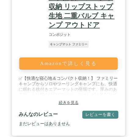
収納 リップストップ
生地 二重バルブ キャ
ンプ アウトドア
コンポジット
キャンプマット ファミリー
Amazonで詳しく見る
✅【快適な寝心地＆コンパクト収納！】 ファミリー
キャンプからソロやツーリングキャンプにも。快適
に眠れる枕付きエアーマットの登場です。厚みのあ
るマットは寝心地GOOD！セッティングに便利なポ
ンプ搭載＆コンパクト収納。 / ✅【ポンプ搭載で空
続きを見る
気入れもラクラク】 エアーマット・ベッドって空気
入れが大変…。本製品はポンプ搭載で簡単に膨らま
みんなのレビュー
レビューを書く
すことが可能。力を加えずにポンプを押すだけなの
でラクラク！ ✅【エアー＋包み込む形状で寝心地抜
まだレビューはありません
群】 エアーマットの寝心地に加え。包み込むような
マットの形状の為、快適に睡眠できます。キャンプ