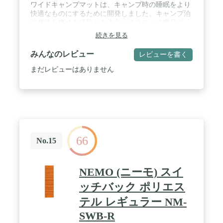
ワイドキャンプマットは、キャンプ時の睡眠をより
快適なものにするために開発しました。キャンプ泊
で身体を痛めた経験がある方へオススメの商品で
す。サイトの凹凸や底冷えを気にすることなく、朝
続きを見る
までぐっすり快眠できます。 / 【幅90cmのワイド設
計】🦊60cm幅が多い中、幅90cmのワイド設計にし
みんなのレビュー
レビューを書く
ました。大柄な男性が寝返りを打ってもマットから
落ちてしまうことはありません。 / 【ワイドコット
まだレビューはありません
にぴったりサイズ】🦊エアーマット単体の使用でも
快適ですが、フューチャーフォックス ワイドコット
との併用で寝心地をさらにパワーアップできます。
ハイコットの上にエアーマットを乗せると、まるで
高級旅館のベッドで寝ているような感覚を味わえま
す。 / 【弾力性のあるウレタンフォーム】🦊ウレタ
ンフォームとはキャンプ用のエアマットや車中泊の
66
マットでよく使われる素材です。厚さ8cmの弾力性
No.15
に優れたウレタンフォームを採用したことで、アウ
トドア特有の睡眠時の身体に痛みを伴う可能性が軽
減されました。 / 【スエード生地】🦊スエード生地
NEMO (ニーモ) スイ
は子羊や子牛の皮の裏面を起毛させたもので、アパ
レル用品でもよく使われています。毛布に包み込ま
ッチバック ポリエス
れているような、なめらかな肌触りが特徴です。ま
テル レギュラー NM-
た、暑い時期でも肌にくっつきにくく、さらさらと
した状態を保ってくれます。 / 【自動吸気機能】🦊
SWB-R
バルブ1つに自動開放・吸気・排気機能が搭載され