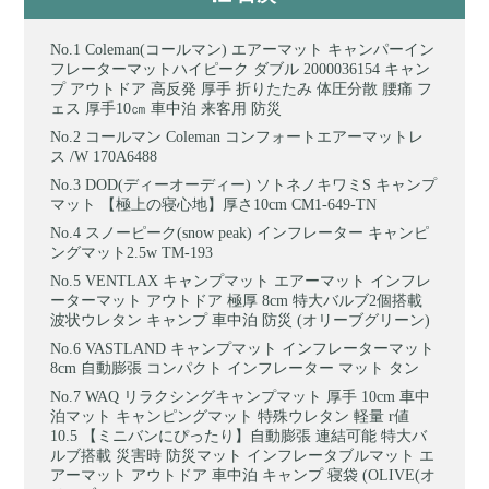
Coleman(コールマン) エアーマット キャンパーイン
フレーターマットハイピーク ダブル 2000036154 キャン
プ アウトドア 高反発 厚手 折りたたみ 体圧分散 腰痛 フ
ェス 厚手10㎝ 車中泊 来客用 防災
コールマン Coleman コンフォートエアーマットレ
ス /W 170A6488
DOD(ディーオーディー) ソトネノキワミS キャンプ
マット 【極上の寝心地】厚さ10cm CM1-649-TN
スノーピーク(snow peak) インフレーター キャンピ
ングマット2.5w TM-193
VENTLAX キャンプマット エアーマット インフレ
ーターマット アウトドア 極厚 8cm 特大バルブ2個搭載
波状ウレタン キャンプ 車中泊 防災 (オリーブグリーン)
VASTLAND キャンプマット インフレーターマット
8cm 自動膨張 コンパクト インフレーター マット タン
WAQ リラクシングキャンプマット 厚手 10cm 車中
泊マット キャンピングマット 特殊ウレタン 軽量 r値
10.5 【ミニバンにぴったり】自動膨張 連結可能 特大バ
ルブ搭載 災害時 防災マット インフレータブルマット エ
アーマット アウトドア 車中泊 キャンプ 寝袋 (OLIVE(オ