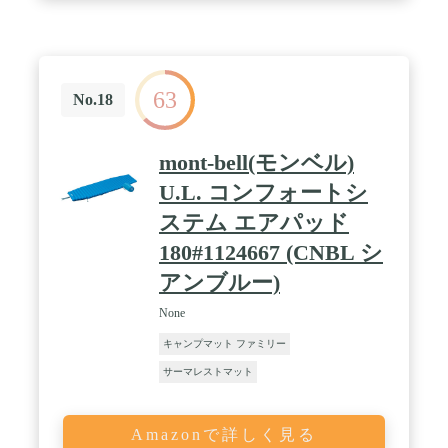
泊が今まで以上に楽しくなるアイテム。 / ✅【コン
パクト収納だから持ち運びに便利】 このエアーマッ
トは収納がコンパクトサイズ。フレームレスでエア
ーポンプも不要、バッグ付きでソロキャンプやツー
リングにもオススメ。 ✅【TPUコーティング済】
63
生地にはTPUコーティングが施されています。汚れ
No.18
にも強いのでハードな環境でも安心。さらに、生地
は耐久性あるリップストップ生地を使用。 / ✅【商
品詳細】 サイズ： 展開時 :
mont-bell(モンベル)
(約)190cm×75cm×14cm(枕部分23cm) 収納時 :
(約)φ13cm×30cm 重量： (約)1.1kg 材質： 40D リッ
U.L. コンフォートシ
プストップナイロン 付属品： ・収納バッグ / [こん
ステム エアパッド
な商品をお探しの方に] アウトドア寝具 マット キャ
ンプマット キャンピングマット エアーマット エア
180#1124667 (CNBL シ
マット 折りたたみ まくら 枕 ピロー 軽量 インフレ
ータブル 190cm 75cm 14cm シングル 一人用 ひとり
アンブルー)
用 寝具 ベッド スリーピングマット スリーピングパ
ッド パッド キャンプ寝具 お昼寝 ごろ寝 寝心地 ポ
None
ータブル 携帯 コンパクト 収納 軽量 丈夫 TPU 頑丈
キャンプマット ファミリー
虫対策 アウトドア アウトドア用品 キャンプ キャン
プ用品 キャンプ道具 キャンプギア Fieldoor フィー
サーマレストマット
ルドア テント テント泊 ソロキャンプ ソロキャン
ツーリング
Amazonで詳しく見る